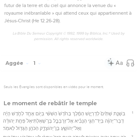
futur de la terre et du ciel qui annonce la venue du «
royaume inébranlable » qui attend ceux qui appartiennent à
Jésus-Christ (He 12.26-28).
La Bible Du Semeur Copyright © 1992, 1999 by Biblica, Inc.® Used by
permission. All rights reserved worldwide.
Aggée
1
Seuls les Évangiles sont disponibles en vidéo pour le moment.
Le moment de rebâtir le temple
1
בִּשְׁנַ֤ת שְׁתַּ֙יִם֙ לְדָרְיָ֣וֶשׁ הַמֶּ֔לֶךְ בַּחֹ֙דֶשׁ֙ הַשִּׁשִּׁ֔י בְּי֥וֹם אֶחָ֖ד לַחֹ֑דֶשׁ הָיָ֨ה
דְבַר־יְהוָ֜ה בְּיַד־חַגַּ֣י הַנָּבִ֗יא אֶל־זְרֻבָּבֶ֤ל בֶּן־שְׁאַלְתִּיאֵל֙ פַּחַ֣ת יְהוּדָ֔ה
וְאֶל־יְהוֹשֻׁ֧עַ בֶּן־יְהוֹצָדָ֛ק הַכֹּהֵ֥ן הַגָּד֖וֹל לֵאמֹֽר׃
2