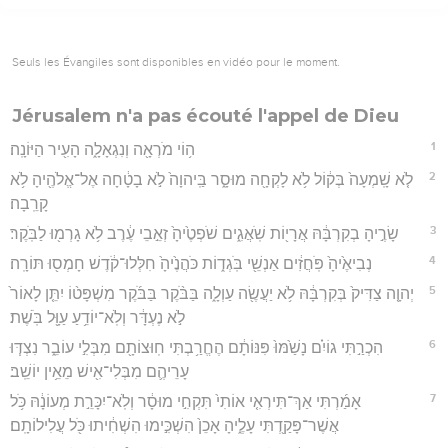
Seuls les Évangiles sont disponibles en vidéo pour le moment.
Jérusalem n'a pas écouté l'appel de Dieu
1
ה֥וֹי מֹרְאָ֖ה וְנִגְאָלָ֑ה הָעִ֖יר הַיּוֹנָֽה׃
2
לֹ֤א שָֽׁמְעָה֙ בְּק֔וֹל לֹ֥א לָקְחָ֖ה מוּסָ֑ר בַּֽיהוָה֙ לֹ֣א בָטָ֔חָה אֶל־אֱלֹהֶ֖יהָ לֹ֥א
קָרֵֽבָה׃
3
שָׂרֶ֣יהָ בְקִרְבָּ֔הּ אֲרָי֖וֹת שֹֽׁאֲגִ֑ים שֹׁפְטֶ֙יהָ֙ זְאֵ֣בֵי עֶ֔רֶב לֹ֥א גָרְמ֖וּ לַבֹּֽקֶר׃
4
נְבִיאֶ֙יהָ֙ פֹּֽחֲזִ֔ים אַנְשֵׁ֖י בֹּֽגְד֑וֹת כֹּהֲנֶ֙יהָ֙ חִלְּלוּ־קֹ֔דֶשׁ חָמְס֖וּ תּוֹרָֽה׃
5
יְהוָ֤ה צַדִּיק֙ בְּקִרְבָּ֔הּ לֹ֥א יַעֲשֶׂ֖ה עַוְלָ֑ה בַּבֹּ֨קֶר בַּבֹּ֜קֶר מִשְׁפָּט֨וֹ יִתֵּ֤ן לָאוֹר֙
לֹ֣א נֶעְדָּ֔ר וְלֹֽא־יוֹדֵ֥עַ עַוָּ֖ל בֹּֽשֶׁת׃
6
הִכְרַ֣תִּי גוֹיִ֗ם נָשַׁ֙מּוּ֙ פִּנּוֹתָ֔ם הֶחֱרַ֥בְתִּי חֽוּצוֹתָ֖ם מִבְּלִ֣י עוֹבֵ֑ר נִצְדּ֧וּ
עָרֵיהֶ֛ם מִבְּלִי־אִ֖ישׁ מֵאֵ֥ין יוֹשֵֽׁב׃
7
אָמַ֜רְתִּי אַךְ־תִּירְאִ֤י אוֹתִי֙ תִּקְחִ֣י מוּסָ֔ר וְלֹֽא־יִכָּרֵ֣ת מְעוֹנָ֔הּ כֹּ֥ל
אֲשֶׁר־פָּקַ֖דְתִּי עָלֶ֑יהָ אָכֵן֙ הִשְׁכִּ֣ימוּ הִשְׁחִ֔יתוּ כֹּ֖ל עֲלִילוֹתָֽם׃