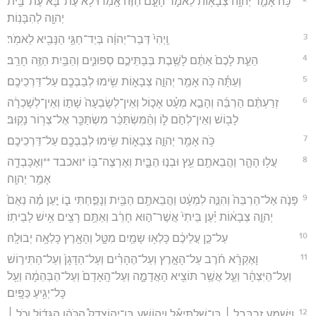
כֹּ֥ה אָמַ֛ר יְהוָ֥ה צְבָא֖וֹת לֵאמֹ֑ר הָעָ֤ם הַזֶּה֙ אָֽמְר֔וּ לֹ֥א עֶת־בֹּ֛א עֶת־בֵּ֥ית
יְהוָ֖ה לְהִבָּנֽוֹת׃
3
וַֽיְהִי֙ דְּבַר־יְהוָ֔ה בְּיַד־חַגַּ֥י הַנָּבִ֖יא לֵאמֹֽר׃
4
הַעֵ֤ת לָכֶם֙ אַתֶּ֔ם לָשֶׁ֖בֶת בְּבָתֵּיכֶ֣ם סְפוּנִ֑ים וְהַבַּ֥יִת הַזֶּ֖ה חָרֵֽב׃
5
וְעַתָּ֕ה כֹּ֥ה אָמַ֖ר יְהוָ֣ה צְבָא֑וֹת שִׂ֥ימוּ לְבַבְכֶ֖ם עַל־דַּרְכֵיכֶֽם׃
6
זְרַעְתֶּ֨ם הַרְבֵּ֜ה וְהָבֵ֣א מְעָ֗ט אָכ֤וֹל וְאֵין־לְשָׂבְעָה֙ שָׁת֣וֹ וְאֵין־לְשָׁכְרָ֔ה
לָב֖וֹשׁ וְאֵין־לְחֹ֣ם ל֑וֹ וְהַ֨מִּשְׂתַּכֵּ֔ר מִשְׂתַּכֵּ֖ר אֶל־צְר֥וֹר נָקֽוּב׃
7
כֹּ֥ה אָמַ֖ר יְהוָ֣ה צְבָא֑וֹת שִׂ֥ימוּ לְבַבְכֶ֖ם עַל־דַּרְכֵיכֶֽם׃
8
עֲל֥וּ הָהָ֛ר וַהֲבֵאתֶ֥ם עֵ֖ץ וּבְנ֣וּ הַבָּ֑יִת וְאֶרְצֶה־בּ֥וֹ *ואכבד **וְאֶכָּבְדָ֖ה
אָמַ֥ר יְהוָֽה׃
9
פָּנֹ֤ה אֶל־הַרְבֵּה֙ וְהִנֵּ֣ה לִמְעָ֔ט וַהֲבֵאתֶ֥ם הַבַּ֖יִת וְנָפַ֣חְתִּי ב֑וֹ יַ֣עַן מֶ֗ה נְאֻם֙
יְהוָ֣ה צְבָא֔וֹת יַ֗עַן בֵּיתִי֙ אֲשֶׁר־ה֣וּא חָרֵ֔ב וְאַתֶּ֥ם רָצִ֖ים אִ֥ישׁ לְבֵיתֽוֹ׃
10
עַל־כֵּ֣ן עֲלֵיכֶ֔ם כָּלְא֥וּ שָמַ֖יִם מִטָּ֑ל וְהָאָ֖רֶץ כָּלְאָ֥ה יְבוּלָֽהּ׃
11
וָאֶקְרָ֨א חֹ֜רֶב עַל־הָאָ֣רֶץ וְעַל־הֶהָרִ֗ים וְעַל־הַדָּגָן֙ וְעַל־הַתִּיר֣וֹשׁ
וְעַל־הַיִּצְהָ֔ר וְעַ֛ל אֲשֶׁ֥ר תּוֹצִ֖יא הָאֲדָמָ֑ה וְעַל־הָֽאָדָם֙ וְעַל־הַבְּהֵמָ֔ה וְעַ֖ל
כָּל־יְגִ֥יעַ כַּפָּֽיִם׃
12
וַיִּשְׁמַ֣ע זְרֻבָּבֶ֣ל ׀ בֶּֽן־שַׁלְתִּיאֵ֡ל וִיהוֹשֻׁ֣עַ בֶּן־יְהוֹצָדָק֩ הַכֹּהֵ֨ן הַגָּד֜וֹל וְכֹ֣ל ׀