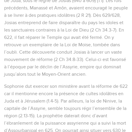
de Juda, sous le règne de Josias (640 à 609) (1.1). Les rois
précédents, Manassé et Amôn, avaient encouragé le peuple
à se livrer à des pratiques idolâtres (2 R 21). Dès 629/628,
Josias entreprend de faire disparaître du pays les idoles et
les sanctuaires contraires à la Loi de Dieu (2 Ch 34.3-7). En
622, il fait réparer le Temple qui avait été fermé. On y
retrouve un exemplaire de la Loi de Moïse, tombée dans
l’oubli. Cette découverte conduit Josias à lancer un vaste
mouvement de réforme (2 Ch 34.8-33). Celui-ci est favorisé
à l’époque par le déclin de l’Assyrie, empire qui dominait
jusqu’alors tout le Moyen-Orient ancien.
Sophonie dut exercer son ministère avant la réforme de 622
car il mentionne encore la présence de cultes idolâtres en
Juda et à Jérusalem (1.4-5). Par ailleurs, la loi de Ninive, la
capitale de l’Assyrie, semble toujours régir l’ensemble de la
région (2.13-15). La prophétie daterait donc d’avant
l’ébranlement de la puissance assyrienne qui a suivi la mort
d’Assourbanipal en 625. On pourrait ainsi situer vers 630 le