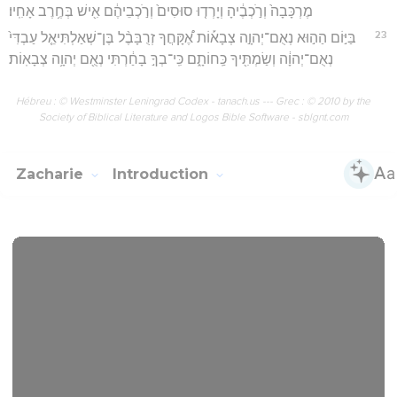
מֶרְכָּבָה֙ וְרֹ֣כְבֶ֔יהָ וְיָרְד֤וּ סוּסִים֙ וְרֹ֣כְבֵיהֶ֔ם אִ֖ישׁ בְּחֶ֥רֶב אָחִֽיו׃
23
בַּיּ֣וֹם הַה֣וּא נְאֻם־יְהוָ֣ה צְבָא֡וֹת אֶ֠קָּחֲךָ זְרֻבָּבֶ֨ל בֶּן־שְׁאַלְתִּיאֵ֤ל עַבְדִּי֙
נְאֻם־יְהוָ֔ה וְשַׂמְתִּ֖יךָ כַּֽחוֹתָ֑ם כִּֽי־בְךָ֣ בָחַ֔רְתִּי נְאֻ֖ם יְהוָ֥ה צְבָאֽוֹת׃
Hébreu : © Westminster Leningrad Codex - tanach.us --- Grec : © 2010 by the
Society of Biblical Literature and Logos Bible Software - sblgnt.com
Zacharie
Introduction