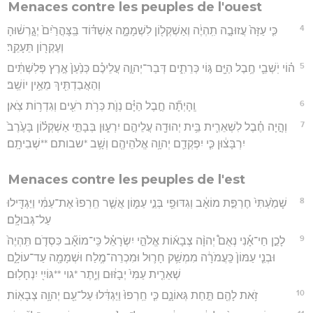
Menaces contre les peuples de l'ouest
4
כִּ֤י עַזָּה֙ עֲזוּבָ֣ה תִֽהְיֶ֔ה וְאַשְׁקְל֖וֹן לִשְׁמָמָ֑ה אַשְׁדּ֗וֹד בַּֽצָּהֳרַ֙יִם֙ יְגָ֣רְשׁ֔וּהָ
וְעֶקְר֖וֹן תֵּעָקֵֽר׃
5
ה֗וֹי יֹֽשְׁבֵ֛י חֶ֥בֶל הַיָּ֖ם גּ֣וֹי כְּרֵתִ֑ים דְּבַר־יְהוָ֣ה עֲלֵיכֶ֗ם כְּנַ֙עַן֙ אֶ֣רֶץ פְּלִשְׁתִּ֔ים
וְהַאֲבַדְתִּ֖יךְ מֵאֵ֥ין יוֹשֵֽׁב׃
6
וְֽהָיְתָ֞ה חֶ֣בֶל הַיָּ֗ם נְוֺ֛ת כְּרֹ֥ת רֹעִ֖ים וְגִדְר֥וֹת צֹֽאן׃
7
וְהָ֣יָה חֶ֗בֶל לִשְׁאֵרִ֛ית בֵּ֥ית יְהוּדָ֖ה עֲלֵיהֶ֣ם יִרְע֑וּן בְּבָתֵּ֣י אַשְׁקְל֗וֹן בָּעֶ֙רֶב֙
יִרְבָּצ֔וּן כִּ֧י יִפְקְדֵ֛ם יְהוָ֥ה אֱלֹהֵיהֶ֖ם וְשָׁ֥ב *שבותם **שְׁבִיתָֽם׃
Menaces contre les peuples de l'est
8
שָׁמַ֙עְתִּי֙ חֶרְפַּ֣ת מוֹאָ֔ב וְגִדּוּפֵ֖י בְּנֵ֣י עַמּ֑וֹן אֲשֶׁ֤ר חֵֽרְפוּ֙ אֶת־עַמִּ֔י וַיַּגְדִּ֖ילוּ
עַל־גְּבוּלָֽם׃
9
לָכֵ֣ן חַי־אָ֡נִי נְאֻם֩ יְהוָ֨ה צְבָא֜וֹת אֱלֹהֵ֣י יִשְׂרָאֵ֗ל כִּֽי־מוֹאָ֞ב כִּסְדֹ֤ם תִּֽהְיֶה֙
וּבְנֵ֤י עַמּוֹן֙ כַּֽעֲמֹרָ֔ה מִמְשַׁ֥ק חָר֛וּל וּמִכְרֵה־מֶ֥לַח וּשְׁמָמָ֖ה עַד־עוֹלָ֑ם
שְׁאֵרִ֤ית עַמִּי֙ יְבָזּ֔וּם וְיֶ֥תֶר *גוי **גּוֹיִ֖י יִנְחָלֽוּם׃
10
זֹ֥את לָהֶ֖ם תַּ֣חַת גְּאוֹנָ֑ם כִּ֤י חֵֽרְפוּ֙ וַיַּגְדִּ֔לוּ עַל־עַ֖ם יְהוָ֥ה צְבָאֽוֹת׃