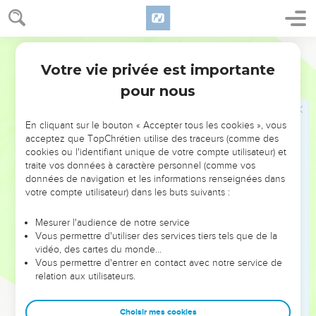
8
הֲבִנְהָרִים֙ חָרָ֣ה יְהוָ֔ה אִ֤ם בַּנְּהָרִים֙ אַפֶּ֔ךָ אִם־בַּיָּ֖ם עֶבְרָתֶ֑ךָ כִּ֤י תִרְכַּב֙
עַל־סוּסֶ֔יךָ מַרְכְּבֹתֶ֖יךָ יְשׁוּעָֽה׃
Hébreu / Grec - Texte original
9
עֶרְיָ֤ה תֵעוֹר֙ קַשְׁתֶּ֔ךָ שְׁבֻע֥וֹת מַטּ֖וֹת אֹ֣מֶר סֶ֑לָה נְהָר֖וֹת תְּבַקַּע־אָֽרֶץ׃
Votre vie privée est importante
Habacuc
3
10
רָא֤וּךָ יָחִ֙ילוּ֙ הָרִ֔ים זֶ֥רֶם מַ֖יִם עָבָ֑ר נָתַ֤ן תְּהוֹם֙ קוֹל֔וֹ ר֖וֹם יָדֵ֥יהוּ נָשָֽׂא׃
pour nous
11
שֶׁ֥מֶשׁ יָרֵ֖חַ עָ֣מַד זְבֻ֑לָה לְא֤וֹר חִצֶּ֙יךָ֙ יְהַלֵּ֔כוּ לְנֹ֖גַהּ בְּרַ֥ק חֲנִיתֶֽךָ׃
12
בְּזַ֖עַם תִּצְעַד־אָ֑רֶץ בְּאַ֖ף תָּד֥וּשׁ גּוֹיִֽם׃
En cliquant sur le bouton « Accepter tous les cookies », vous
13
יָצָ֙אתָ֙ לְיֵ֣שַׁע עַמֶּ֔ךָ לְיֵ֖שַׁע אֶת־מְשִׁיחֶ֑ךָ מָחַ֤צְתָּ רֹּאשׁ֙ מִבֵּ֣ית רָשָׁ֔ע עָר֛וֹת
acceptez que TopChrétien utilise des traceurs (comme des
cookies ou l'identifiant unique de votre compte utilisateur) et
יְס֥וֹד עַד־צַוָּ֖אר סֶֽלָה׃
traite vos données à caractère personnel (comme vos
14
נָקַ֤בְתָּ בְמַטָּיו֙ רֹ֣אשׁ *פרזו **פְּרָזָ֔יו יִסְעֲר֖וּ לַהֲפִיצֵ֑נִי עֲלִ֣יצֻתָ֔ם
données de navigation et les informations renseignées dans
votre compte utilisateur) dans les buts suivants :
כְּמוֹ־לֶאֱכֹ֥ל עָנִ֖י בַּמִּסְתָּֽר׃
15
דָּרַ֥כְתָּ בַיָּ֖ם סוּסֶ֑יךָ חֹ֖מֶר מַ֥יִם רַבִּֽים׃
Mesurer l'audience de notre service
16
שָׁמַ֣עְתִּי ׀ וַתִּרְגַּ֣ז בִּטְנִ֗י לְקוֹל֙ צָלֲל֣וּ שְׂפָתַ֔י יָב֥וֹא רָקָ֛ב בַּעֲצָמַ֖י וְתַחְתַּ֣י
Vous permettre d'utiliser des services tiers tels que de la
vidéo, des cartes du monde…
אֶרְגָּ֑ז אֲשֶׁ֤ר אָנ֙וּחַ֙ לְי֣וֹם צָרָ֔ה לַעֲל֖וֹת לְעַ֥ם יְגוּדֶֽנּוּ׃
Vous permettre d'entrer en contact avec notre service de
17
כִּֽי־תְאֵנָ֣ה לֹֽא־תִפְרָ֗ח וְאֵ֤ין יְבוּל֙ בַּגְּפָנִ֔ים כִּחֵשׁ֙ מַעֲשֵׂה־זַ֔יִת וּשְׁדֵמ֖וֹת
relation aux utilisateurs.
לֹא־עָ֣שָׂה אֹ֑כֶל גָּזַ֤ר מִמִּכְלָה֙ צֹ֔אן וְאֵ֥ין בָּקָ֖ר בָּרְפָתִֽים׃
18
וַאֲנִ֖י בַּיהוָ֣ה אֶעְל֑וֹזָה אָגִ֖ילָה בֵּאלֹהֵ֥י יִשְׁעִֽי׃
Choisir mes cookies