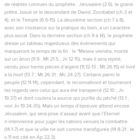
de réalités connues du prophète : Jérusalem (2.6), le grand-
prêtre Josué et le descendant de David, Zorobabel (ch.3 et
4), et le Temple (6.9-15). La deuxième section (ch.7 à 8),
avec son insistance sur la pratique du bien, a un caractère
plus social. Dans la dernière section (ch.9 à 14), le prophète
dresse un tableau majestueux des événements qui
marqueront le temps de la fin : le *Messie viendra, monté
sur un ânon (9.9 ; Mt 21.5 ; Jn 12.15), mais il sera rejeté,
vendu pour trente pièces d’argent (11.12-13 ; Mt 26.15) et livré
à la mort (13.7 ; Mt 26.31 ; Mc 24.27). Certains parmi le
peuple (12.11-14), cependant, le reconnaîtront et tourneront
les regards vers celui qui aura été transpercé (12.10 ; Jn
19.37) et dont coulera la source qui purifie du péché (13.1 ;
voir Jn 19.34-35). Mais un temps d’épreuve attend encore
Jérusalem, qui sera prise d’assaut avant que l’Eternel
n’intervienne pour juger les nations venues la combattre
(14.1-7) et que la ville ne soit comme transfigurée (14.8-21 ; le
v.11 est cité en Ap 22.3).