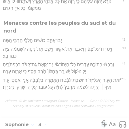
11
נוֹרָ֤א יְהוָה֙ עֲלֵיהֶ֔ם כִּ֣י רָזָ֔ה אֵ֖ת כָּל־אֱלֹהֵ֣י הָאָ֑רֶץ וְיִשְׁתַּֽחֲווּ־לוֹ֙ אִ֣ישׁ
מִמְּקוֹמ֔וֹ כֹּ֖ל אִיֵּ֥י הַגּוֹיִֽם׃
Menaces contre les peuples du sud et du
nord
12
גַּם־אַתֶּ֣ם כּוּשִׁ֔ים חַֽלְלֵ֥י חַרְבִּ֖י הֵֽמָּה׃
13
וְיֵ֤ט יָדוֹ֙ עַל־צָפ֔וֹן וִֽיאַבֵּ֖ד אֶת־אַשּׁ֑וּר וְיָשֵׂ֤ם אֶת־נִֽינְוֵה֙ לִשְׁמָמָ֔ה צִיָּ֖ה
כַּמִּדְבָּֽר׃
14
וְרָבְצ֨וּ בְתוֹכָ֤הּ עֲדָרִים֙ כָּל־חַיְתוֹ־ג֔וֹי גַּם־קָאַת֙ גַּם־קִפֹּ֔ד בְּכַפְתֹּרֶ֖יהָ
יָלִ֑ינוּ ק֠וֹל יְשׁוֹרֵ֤ר בַּֽחַלּוֹן֙ חֹ֣רֶב בַּסַּ֔ף כִּ֥י אַרְזָ֖ה עֵרָֽה׃
15
זֹ֠את הָעִ֤יר הָעַלִּיזָה֙ הַיּוֹשֶׁ֣בֶת לָבֶ֔טַח הָאֹֽמְרָה֙ בִּלְבָבָ֔הּ אֲנִ֖י וְאַפְסִ֣י ע֑וֹד
אֵ֣יךְ ׀ הָיְתָ֣ה לְשַׁמָּ֗ה מַרְבֵּץ֙ לַֽחַיָּ֔ה כֹּ֚ל עוֹבֵ֣ר עָלֶ֔יהָ יִשְׁרֹ֖ק יָנִ֥יעַ יָדֽוֹ׃
Hébreu : © Westminster Leningrad Codex - tanach.us --- Grec : © 2010 by the
Society of Biblical Literature and Logos Bible Software - sblgnt.com
Sophonie
3