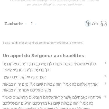
La Bible Du Semeur Copyright © 1992, 1999 by Biblica, Inc.® Used by
permission. All rights reserved worldwide.
Zacharie
1
Seuls les Évangiles sont disponibles en vidéo pour le moment.
Un appel du Seigneur aux Israélites
1
בַּחֹ֙דֶשׁ֙ הַשְּׁמִינִ֔י בִּשְׁנַ֥ת שְׁתַּ֖יִם לְדָרְיָ֑וֶשׁ הָיָ֣ה דְבַר־יְהוָ֗ה אֶל־זְכַרְיָה֙
בֶּן־בֶּ֣רֶכְיָ֔ה בֶּן־עִדּ֥וֹ הַנָּבִ֖יא לֵאמֹֽר׃
2
קָצַ֧ף יְהוָ֛ה עַל־אֲבֽוֹתֵיכֶ֖ם קָֽצֶף׃
3
וְאָמַרְתָּ֣ אֲלֵהֶ֗ם כֹּ֤ה אָמַר֙ יְהוָ֣ה צְבָא֔וֹת שׁ֣וּבוּ אֵלַ֔י נְאֻ֖ם יְהוָ֣ה צְבָא֑וֹת
וְאָשׁ֣וּב אֲלֵיכֶ֔ם אָמַ֖ר יְהוָ֥ה צְבָאֽוֹת׃
4
אַל־תִּהְי֣וּ כַאֲבֹֽתֵיכֶ֡ם אֲשֶׁ֣ר קָרְאֽוּ־אֲלֵיהֶם֩ הַנְּבִיאִ֨ים הָרִֽאשֹׁנִ֜ים לֵאמֹ֗ר
כֹּ֤ה אָמַר֙ יְהוָ֣ה צְבָא֔וֹת שׁ֤וּבוּ נָא֙ מִדַּרְכֵיכֶ֣ם הָרָעִ֔ים *ומעליליכם