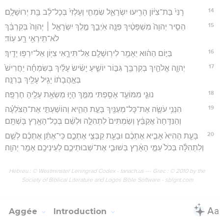
14
רָנִּי֙ בַּת־צִיּ֔וֹן הָרִ֖יעוּ יִשְׂרָאֵ֑ל שִׂמְחִ֤י וְעָלְזִי֙ בְּכָל־לֵ֔ב בַּ֖ת יְרוּשָׁלִָֽם׃
15
הֵסִ֤יר יְהוָה֙ מִשְׁפָּטַ֔יִךְ פִּנָּ֖ה אֹֽיְבֵ֑ךְ מֶ֣לֶךְ יִשְׂרָאֵ֤ל ׀ יְהוָה֙ בְּקִרְבֵּ֔ךְ
לֹא־תִֽירְאִ֥י רָ֖ע עֽוֹד׃
16
בַּיּ֣וֹם הַה֔וּא יֵאָמֵ֥ר לִירֽוּשָׁלִַ֖ם אַל־תִּירָ֑אִי צִיּ֖וֹן אַל־יִרְפּ֥וּ יָדָֽיִךְ׃
17
יְהוָ֧ה אֱלֹהַ֛יִךְ בְּקִרְבֵּ֖ך גִּבּ֣וֹר יוֹשִׁ֑יעַ יָשִׂ֨ישׂ עָלַ֜יִךְ בְּשִׂמְחָ֗ה יַחֲרִישׁ֙
בְּאַ֣הֲבָת֔וֹ יָגִ֥יל עָלַ֖יִךְ בְּרִנָּֽה׃
18
נוּגֵ֧י מִמּוֹעֵ֛ד אָסַ֖פְתִּי מִמֵּ֣ךְ הָי֑וּ מַשְׂאֵ֥ת עָלֶ֖יהָ חֶרְפָּֽה׃
19
הִנְנִ֥י עֹשֶׂ֛ה אֶת־כָּל־מְעַנַּ֖יִךְ בָּעֵ֣ת הַהִ֑יא וְהוֹשַׁעְתִּ֣י אֶת־הַצֹּלֵעָ֗ה
וְהַנִּדָּחָה֙ אֲקַבֵּ֔ץ וְשַׂמְתִּים֙ לִתְהִלָּ֣ה וּלְשֵׁ֔ם בְּכָל־הָאָ֖רֶץ בָּשְׁתָּֽם׃
20
בָּעֵ֤ת הַהִיא֙ אָבִ֣יא אֶתְכֶ֔ם וּבָעֵ֖ת קַבְּצִ֣י אֶתְכֶ֑ם כִּֽי־אֶתֵּ֨ן אֶתְכֶ֜ם לְשֵׁ֣ם
וְלִתְהִלָּ֗ה בְּכֹל֙ עַמֵּ֣י הָאָ֔רֶץ בְּשׁוּבִ֧י אֶת־שְׁבוּתֵיכֶ֛ם לְעֵינֵיכֶ֖ם אָמַ֥ר יְהוָֽה׃
Hébreu : © Westminster Leningrad Codex - tanach.us --- Grec : © 2010 by the
Society of Biblical Literature and Logos Bible Software - sblgnt.com
Aggée
Introduction