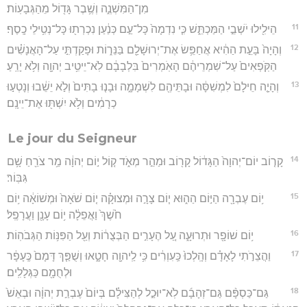
מִן־הַמִּשְׁנֶ֑ה וְשֶׁ֥בֶר גָּד֖וֹל מֵהַגְּבָעֽוֹת׃
11
הֵילִ֖ילוּ יֹשְׁבֵ֣י הַמַּכְתֵּ֑שׁ כִּ֤י נִדְמָה֙ כָּל־עַ֣ם כְּנַ֔עַן נִכְרְת֖וּ כָּל־נְטִ֥ילֵי כָֽסֶף׃
12
וְהָיָה֙ בָּעֵ֣ת הַהִ֔יא אֲחַפֵּ֥שׂ אֶת־יְרוּשָׁלִַ֖ם בַּנֵּר֑וֹת וּפָקַדְתִּ֣י עַל־הָאֲנָשִׁ֗ים
הַקֹּֽפְאִים֙ עַל־שִׁמְרֵיהֶ֔ם הָאֹֽמְרִים֙ בִּלְבָבָ֔ם לֹֽא־יֵיטִ֥יב יְהוָ֖ה וְלֹ֥א יָרֵֽעַ׃
13
וְהָיָ֤ה חֵילָם֙ לִמְשִׁסָּ֔ה וּבָתֵּיהֶ֖ם לִשְׁמָמָ֑ה וּבָנ֤וּ בָתִּים֙ וְלֹ֣א יֵשֵׁ֔בוּ וְנָטְע֣וּ
כְרָמִ֔ים וְלֹ֥א יִשְׁתּ֖וּ אֶת־יֵינָֽם׃
Le jour du Seigneur
14
קָר֤וֹב יוֹם־יְהוָה֙ הַגָּד֔וֹל קָר֖וֹב וּמַהֵ֣ר מְאֹ֑ד ק֚וֹל י֣וֹם יְהוָ֔ה מַ֥ר צֹרֵ֖חַ שָׁ֥ם
גִּבּֽוֹר׃
15
י֥וֹם עֶבְרָ֖ה הַיּ֣וֹם הַה֑וּא י֧וֹם צָרָ֣ה וּמְצוּקָ֗ה י֤וֹם שֹׁאָה֙ וּמְשׁוֹאָ֔ה י֥וֹם
חֹ֙שֶׁךְ֙ וַאֲפֵלָ֔ה י֥וֹם עָנָ֖ן וַעֲרָפֶֽל׃
16
י֥וֹם שׁוֹפָ֖ר וּתְרוּעָ֑ה עַ֚ל הֶעָרִ֣ים הַבְּצֻר֔וֹת וְעַ֖ל הַפִּנּ֥וֹת הַגְּבֹהֽוֹת׃
17
וַהֲצֵרֹ֣תִי לָאָדָ֗ם וְהָֽלְכוּ֙ כַּֽעִוְרִ֔ים כִּ֥י לַֽיהוָ֖ה חָטָ֑אוּ וְשֻׁפַּ֤ךְ דָּמָם֙ כֶּֽעָפָ֔ר
וּלְחֻמָ֖ם כַּגְּלָלִֽים׃
18
גַּם־כַּסְפָּ֨ם גַּם־זְהָבָ֜ם לֹֽא־יוּכַ֣ל לְהַצִּילָ֗ם בְּיוֹם֙ עֶבְרַ֣ת יְהוָ֔ה וּבְאֵשׁ֙