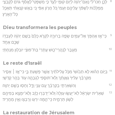
8
לָכֵ֤ן חַכּוּ־לִי֙ נְאֻם־יְהוָ֔ה לְי֖וֹם קוּמִ֣י לְעַ֑ד כִּ֣י מִשְׁפָּטִי֩ לֶאֱסֹ֨ף גּוֹיִ֜ם לְקָבְצִ֣י
מַמְלָכ֗וֹת לִשְׁפֹּ֨ךְ עֲלֵיהֶ֤ם זַעְמִי֙ כֹּ֚ל חֲר֣וֹן אַפִּ֔י כִּ֚י בְּאֵ֣שׁ קִנְאָתִ֔י תֵּאָכֵ֖ל
כָּל־הָאָֽרֶץ׃
Dieu transformera les peuples
9
כִּֽי־אָ֛ז אֶהְפֹּ֥ךְ אֶל־עַמִּ֖ים שָׂפָ֣ה בְרוּרָ֑ה לִקְרֹ֤א כֻלָּם֙ בְּשֵׁ֣ם יְהוָ֔ה לְעָבְד֖וֹ
שְׁכֶ֥ם אֶחָֽד׃
10
מֵעֵ֖בֶר לְנַֽהֲרֵי־כ֑וּשׁ עֲתָרַי֙ בַּת־פוּצַ֔י יוֹבִל֖וּן מִנְחָתִֽי׃
Le reste d'Israël
11
בַּיּ֣וֹם הַה֗וּא לֹ֤א תֵב֙וֹשִׁי֙ מִכֹּ֣ל עֲלִילֹתַ֔יִךְ אֲשֶׁ֥ר פָּשַׁ֖עַתְּ בִּ֑י כִּי־אָ֣ז ׀ אָסִ֣יר
מִקִּרְבֵּ֗ךְ עַלִּיזֵי֙ גַּאֲוָתֵ֔ךְ וְלֹֽא־תוֹסִ֧פִי לְגָבְהָ֛ה ע֖וֹד בְּהַ֥ר קָדְשִֽׁי׃
12
וְהִשְׁאַרְתִּ֣י בְקִרְבֵּ֔ךְ עַ֥ם עָנִ֖י וָדָ֑ל וְחָס֖וּ בְּשֵׁ֥ם יְהוָֽה׃
13
שְׁאֵרִ֨ית יִשְׂרָאֵ֜ל לֹֽא־יַעֲשׂ֤וּ עַוְלָה֙ וְלֹא־יְדַבְּר֣וּ כָזָ֔ב וְלֹֽא־יִמָּצֵ֥א בְּפִיהֶ֖ם
לְשׁ֣וֹן תַּרְמִ֑ית כִּֽי־הֵ֛מָּה יִרְע֥וּ וְרָבְצ֖וּ וְאֵ֥ין מַחֲרִֽיד׃
La restauration de Jérusalem