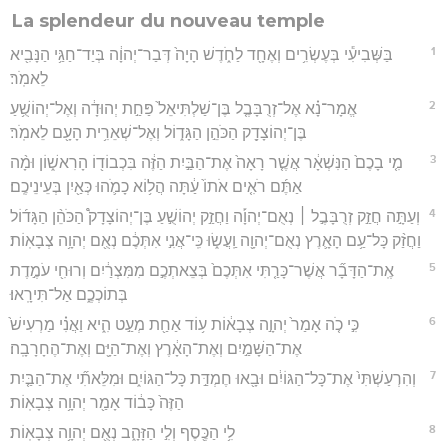
La splendeur du nouveau temple
1
בַּשְּׁבִיעִ֕י בְּעֶשְׂרִ֥ים וְאֶחָ֖ד לַחֹ֑דֶשׁ הָיָה֙ דְּבַר־יְהוָ֔ה בְּיַד־חַגַּ֥י הַנָּבִ֖יא
לֵאמֹֽר׃
2
אֱמָר־נָ֗א אֶל־זְרֻבָּבֶ֤ל בֶּן־שַׁלְתִּיאֵל֙ פַּחַ֣ת יְהוּדָ֔ה וְאֶל־יְהוֹשֻׁ֥עַ
בֶּן־יְהוֹצָדָ֖ק הַכֹּהֵ֣ן הַגָּד֑וֹל וְאֶל־שְׁאֵרִ֥ית הָעָ֖ם לֵאמֹֽר׃
3
מִ֤י בָכֶם֙ הַנִּשְׁאָ֔ר אֲשֶׁ֤ר רָאָה֙ אֶת־הַבַּ֣יִת הַזֶּ֔ה בִּכְבוֹד֖וֹ הָרִאשׁ֑וֹן וּמָ֨ה
אַתֶּ֜ם רֹאִ֤ים אֹתוֹ֙ עַ֔תָּה הֲל֥וֹא כָמֹ֛הוּ כְּאַ֖יִן בְּעֵינֵיכֶֽם׃
4
וְעַתָּ֣ה חֲזַ֣ק זְרֻבָּבֶ֣ל ׀ נְאֻם־יְהוָ֡ה וַחֲזַ֣ק יְהוֹשֻׁ֣עַ בֶּן־יְהוֹצָדָק֩ הַכֹּהֵ֨ן הַגָּד֜וֹל
וַחֲזַ֨ק כָּל־עַ֥ם הָאָ֛רֶץ נְאֻם־יְהוָ֖ה וַֽעֲשׂ֑וּ כִּֽי־אֲנִ֣י אִתְּכֶ֔ם נְאֻ֖ם יְהוָ֥ה צְבָאֽוֹת׃
5
אֶֽת־הַדָּבָ֞ר אֲשֶׁר־כָּרַ֤תִּי אִתְּכֶם֙ בְּצֵאתְכֶ֣ם מִמִּצְרַ֔יִם וְרוּחִ֖י עֹמֶ֣דֶת
בְּתוֹכְכֶ֑ם אַל־תִּירָֽאוּ׃
6
כִּ֣י כֹ֤ה אָמַר֙ יְהוָ֣ה צְבָא֔וֹת ע֥וֹד אַחַ֖ת מְעַ֣ט הִ֑יא וַאֲנִ֗י מַרְעִישׁ֙
אֶת־הַשָּׁמַ֣יִם וְאֶת־הָאָ֔רֶץ וְאֶת־הַיָּ֖ם וְאֶת־הֶחָרָבָֽה׃
7
וְהִרְעַשְׁתִּי֙ אֶת־כָּל־הַגּוֹיִ֔ם וּבָ֖אוּ חֶמְדַּ֣ת כָּל־הַגּוֹיִ֑ם וּמִלֵּאתִ֞י אֶת־הַבַּ֤יִת
הַזֶּה֙ כָּב֔וֹד אָמַ֖ר יְהוָ֥ה צְבָאֽוֹת׃
8
לִ֥י הַכֶּ֖סֶף וְלִ֣י הַזָּהָ֑ב נְאֻ֖ם יְהוָ֥ה צְבָאֽוֹת׃