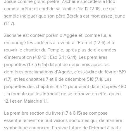
Josué comme grand-prêtre, Zacharie succédera à Iddo
comme prêtre et chef de sa famille (Ne 12.12-16), ce qui
semble indiquer que son père Bérékia est mort assez jeune
(1.1,7).
Zacharie est contemporain d’Aggée et, comme lui, a
encouragé les Judéens à revenir à l’Eternel (1.2-6) et à
rouvrir le chantier du Temple, après plus de dix années
d’interruption (4.8-10 ; Esd 5.1 ; 6.14). Les premières
prophéties (1.7 à 6.15) datent de deux mois après les
dernières proclamations d’Aggée, c’est-à-dire de février 519
(1.7), et les chapitres 7 et 8 de décembre 518 (7.1). Les
prophéties des chapitres 9 à 14 pourraient dater d’après 480
: la formule qui les introduit ne se retrouve en effet qu’en
12.1 et en Malachie 1.1.
La première section du livre (1.7 à 6.15) se compose
essentiellement de huit visions nocturnes qui, de manière
symbolique annoncent l’œuvre future de l’Eternel à partir