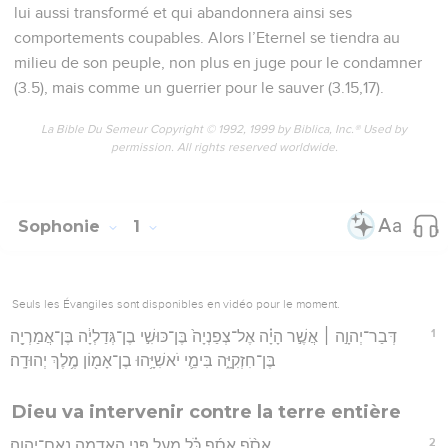
lui aussi transformé et qui abandonnera ainsi ses
comportements coupables. Alors l’Eternel se tiendra au
milieu de son peuple, non plus en juge pour le condamner
(3.5), mais comme un guerrier pour le sauver (3.15,17).
La Bible Du Semeur Copyright © 1992, 1999 by Biblica, Inc.® Used by
permission. All rights reserved worldwide.
Sophonie
1
Seuls les Évangiles sont disponibles en vidéo pour le moment.
1
דְּבַר־יְהוָ֣ה ׀ אֲשֶׁ֣ר הָיָ֗ה אֶל־צְפַנְיָה֙ בֶּן־כּוּשִׁ֣י בֶן־גְּדַלְיָ֔ה בֶּן־אֲמַרְיָ֖ה
בֶּן־חִזְקִיָּ֑ה בִּימֵ֛י יֹאשִׁיָּ֥הוּ בֶן־אָמ֖וֹן מֶ֥לֶךְ יְהוּדָֽה׃
Dieu va intervenir contre la terre entière
2
אָסֹ֨ף אָסֵ֜ף כֹּ֗ל מֵעַ֛ל פְּנֵ֥י הָאֲדָמָ֖ה נְאֻם־יְהוָֽה׃