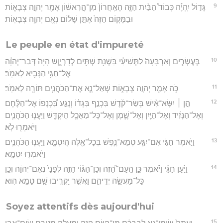
9
גָּד֣וֹל יִֽהְיֶ֡ה כְּבוֹד֩ הַבַּ֨יִת הַזֶּ֤ה הָאַֽחֲרוֹן֙ מִן־הָ֣רִאשׁ֔וֹן אָמַ֖ר יְהוָ֣ה צְבָא֑וֹת
וּבַמָּק֤וֹם הַזֶּה֙ אֶתֵּ֣ן שָׁל֔וֹם נְאֻ֖ם יְהוָ֥ה צְבָאֽוֹת׃
Le peuple en état d'impureté
10
בְּעֶשְׂרִ֤ים וְאַרְבָּעָה֙ לַתְּשִׁיעִ֔י בִּשְׁנַ֥ת שְׁתַּ֖יִם לְדָרְיָ֑וֶשׁ הָיָה֙ דְּבַר־יְהוָ֔ה
אֶל־חַגַּ֥י הַנָּבִ֖יא לֵאמֹֽר׃
11
כֹּ֥ה אָמַ֖ר יְהוָ֣ה צְבָא֑וֹת שְׁאַל־נָ֧א אֶת־הַכֹּהֲנִ֛ים תּוֹרָ֖ה לֵאמֹֽר׃
12
הֵ֣ן ׀ יִשָּׂא־אִ֨ישׁ בְּשַׂר־קֹ֜דֶשׁ בִּכְנַ֣ף בִּגְד֗וֹ וְנָגַ֣ע בִּ֠כְנָפוֹ אֶל־הַלֶּ֨חֶם
וְאֶל־הַנָּזִ֜יד וְאֶל־הַיַּ֧יִן וְאֶל־שֶׁ֛מֶן וְאֶל־כָּל־מַאֲכָ֖ל הֲיִקְדָּ֑שׁ וַיַּעֲנ֧וּ הַכֹּהֲנִ֛ים
וַיֹּאמְר֖וּ לֹֽא׃
13
וַיֹּ֣אמֶר חַגַּ֔י אִם־יִגַּ֧ע טְמֵא־נֶ֛פֶשׁ בְּכָל־אֵ֖לֶּה הֲיִטְמָ֑א וַיַּעֲנ֧וּ הַכֹּהֲנִ֛ים
וַיֹּאמְר֖וּ יִטְמָֽא׃
14
וַיַּ֨עַן חַגַּ֜י וַיֹּ֗אמֶר כֵּ֣ן הָֽעָם־הַ֠זֶּה וְכֵן־הַגּ֨וֹי הַזֶּ֤ה לְפָנַי֙ נְאֻם־יְהוָ֔ה וְכֵ֖ן
כָּל־מַעֲשֵׂ֣ה יְדֵיהֶ֑ם וַאֲשֶׁ֥ר יַקְרִ֛יבוּ שָׁ֖ם טָמֵ֥א הֽוּא׃
Soyez attentifs dès aujourd'hui
15