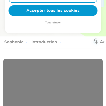
19
יְהוִ֤הּ אֲדֹנָי֙ חֵילִ֔י וַיָּ֤שֶׂם רַגְלַי֙ כָּֽאַיָּל֔וֹת וְעַ֥ל בָּמוֹתַ֖י יַדְרִכֵ֑נִי לַמְנַצֵּ֖חַ
Accepter tous les cookies
בִּנְגִינוֹתָֽי׃
Hébreu : © Westminster Leningrad Codex - tanach.us --- Grec : © 2010 by the
Tout refuser
Society of Biblical Literature and Logos Bible Software - sblgnt.com
Sophonie
Introduction