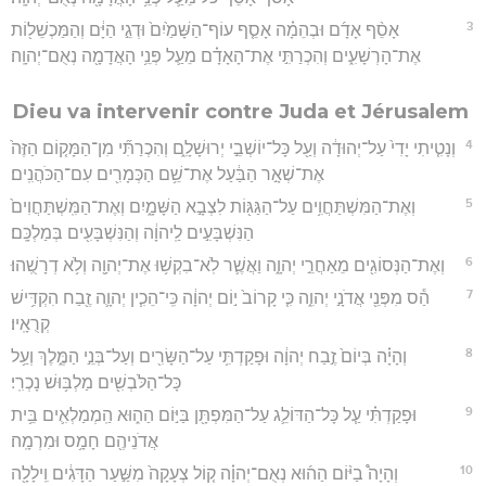
3
אָסֵ֨ף אָדָ֜ם וּבְהֵמָ֗ה אָסֵ֤ף עוֹף־הַשָּׁמַ֙יִם֙ וּדְגֵ֣י הַיָּ֔ם וְהַמַּכְשֵׁל֖וֹת
אֶת־הָרְשָׁעִ֑ים וְהִכְרַתִּ֣י אֶת־הָאָדָ֗ם מֵעַ֛ל פְּנֵ֥י הָאֲדָמָ֖ה נְאֻם־יְהוָֽה׃
Dieu va intervenir contre Juda et Jérusalem
4
וְנָטִ֤יתִי יָדִי֙ עַל־יְהוּדָ֔ה וְעַ֖ל כָּל־יוֹשְׁבֵ֣י יְרוּשָׁלִָ֑ם וְהִכְרַתִּ֞י מִן־הַמָּק֤וֹם הַזֶּה֙
אֶת־שְׁאָ֣ר הַבַּ֔עַל אֶת־שֵׁ֥ם הַכְּמָרִ֖ים עִם־הַכֹּהֲנִֽים׃
5
וְאֶת־הַמִּשְׁתַּחֲוִ֥ים עַל־הַגַּגּ֖וֹת לִצְבָ֣א הַשָּׁמָ֑יִם וְאֶת־הַמִּֽשְׁתַּחֲוִים֙
הַנִּשְׁבָּעִ֣ים לַֽיהוָ֔ה וְהַנִּשְׁבָּעִ֖ים בְּמַלְכָּֽם׃
6
וְאֶת־הַנְּסוֹגִ֖ים מֵאַחֲרֵ֣י יְהוָ֑ה וַאֲשֶׁ֛ר לֹֽא־בִקְשׁ֥וּ אֶת־יְהוָ֖ה וְלֹ֥א דְרָשֻֽׁהוּ׃
7
הַ֕ס מִפְּנֵ֖י אֲדֹנָ֣י יְהוִ֑ה כִּ֤י קָרוֹב֙ י֣וֹם יְהוָ֔ה כִּֽי־הֵכִ֧ין יְהוָ֛ה זֶ֖בַח הִקְדִּ֥ישׁ
קְרֻאָֽיו׃
8
וְהָיָ֗ה בְּיוֹם֙ זֶ֣בַח יְהוָ֔ה וּפָקַדְתִּ֥י עַל־הַשָּׂרִ֖ים וְעַל־בְּנֵ֣י הַמֶּ֑לֶךְ וְעַ֥ל
כָּל־הַלֹּבְשִׁ֖ים מַלְבּ֥וּשׁ נָכְרִֽי׃
9
וּפָקַדְתִּ֗י עַ֧ל כָּל־הַדּוֹלֵ֛ג עַל־הַמִּפְתָּ֖ן בַּיּ֣וֹם הַה֑וּא הַֽמְמַלְאִ֛ים בֵּ֥ית
אֲדֹנֵיהֶ֖ם חָמָ֥ס וּמִרְמָֽה׃
10
וְהָיָה֩ בַיּ֨וֹם הַה֜וּא נְאֻם־יְהוָ֗ה ק֤וֹל צְעָקָה֙ מִשַּׁ֣עַר הַדָּגִ֔ים וִֽילָלָ֖ה