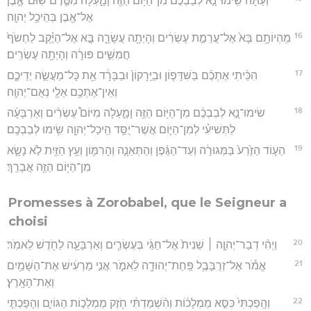
וְעַתָּה֙ שִֽׂימוּ־נָ֣א לְבַבְכֶ֔ם מִן־הַיּ֥וֹם הַזֶּ֖ה וָמָ֑עְלָה מִטֶּ֧רֶם שֽׂוּם־אֶ֛בֶן
אֶל־אֶ֖בֶן בְּהֵיכַ֥ל יְהוָֽה׃
16
מִֽהְיוֹתָ֥ם בָּא֙ אֶל־עֲרֵמַ֣ת עֶשְׂרִ֔ים וְהָיְתָ֖ה עֲשָׂרָ֑ה בָּ֣א אֶל־הַיֶּ֗קֶב לַחְשֹׂף֙
חֲמִשִּׁ֣ים פּוּרָ֔ה וְהָיְתָ֖ה עֶשְׂרִֽים׃
17
הִכֵּ֨יתִי אֶתְכֶ֜ם בַּשִּׁדָּפ֤וֹן וּבַיֵּֽרָקוֹן֙ וּבַבָּרָ֔ד אֵ֖ת כָּל־מַעֲשֵׂ֣ה יְדֵיכֶ֑ם
וְאֵין־אֶתְכֶ֥ם אֵלַ֖י נְאֻם־יְהוָֽה׃
18
שִׂימוּ־נָ֣א לְבַבְכֶ֔ם מִן־הַיּ֥וֹם הַזֶּ֖ה וָמָ֑עְלָה מִיּוֹם֩ עֶשְׂרִ֨ים וְאַרְבָּעָ֜ה
לַתְּשִׁיעִ֗י לְמִן־הַיּ֛וֹם אֲשֶׁר־יֻסַּ֥ד הֵֽיכַל־יְהוָ֖ה שִׂ֥ימוּ לְבַבְכֶֽם׃
19
הַע֤וֹד הַזֶּ֙רַע֙ בַּמְּגוּרָ֔ה וְעַד־הַגֶּ֨פֶן וְהַתְּאֵנָ֧ה וְהָרִמּ֛וֹן וְעֵ֥ץ הַזַּ֖יִת לֹ֣א נָשָׂ֑א
מִן־הַיּ֥וֹם הַזֶּ֖ה אֲבָרֵֽךְ׃
Promesses à Zorobabel, que le Seigneur a
choisi
20
וַיְהִ֨י דְבַר־יְהוָ֤ה ׀ שֵׁנִית֙ אֶל־חַגַּ֔י בְּעֶשְׂרִ֧ים וְאַרְבָּעָ֛ה לַחֹ֖דֶשׁ לֵאמֹֽר׃
21
אֱמֹ֕ר אֶל־זְרֻבָּבֶ֥ל פַּֽחַת־יְהוּדָ֖ה לֵאמֹ֑ר אֲנִ֣י מַרְעִ֔ישׁ אֶת־הַשָּׁמַ֖יִם
וְאֶת־הָאָֽרֶץ׃
22
וְהָֽפַכְתִּי֙ כִּסֵּ֣א מַמְלָכ֔וֹת וְהִ֨שְׁמַדְתִּ֔י חֹ֖זֶק מַמְלְכ֣וֹת הַגּוֹיִ֑ם וְהָפַכְתִּ֤י