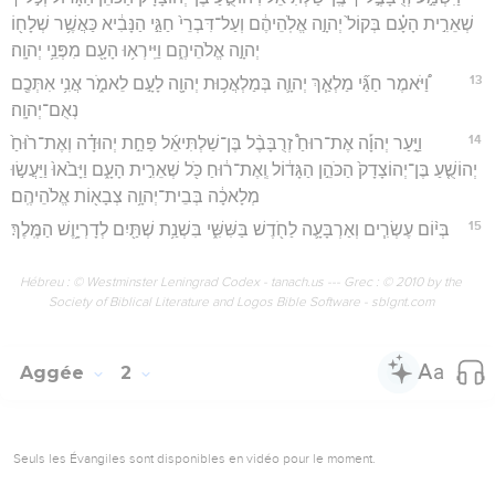
שְׁאֵרִ֣ית הָעָ֗ם בְּקוֹל֙ יְהוָ֣ה אֱלֹֽהֵיהֶ֔ם וְעַל־דִּבְרֵי֙ חַגַּ֣י הַנָּבִ֔יא כַּאֲשֶׁ֥ר שְׁלָח֖וֹ
יְהוָ֣ה אֱלֹהֵיהֶ֑ם וַיִּֽירְא֥וּ הָעָ֖ם מִפְּנֵ֥י יְהוָֽה׃
13
וַ֠יֹּאמֶר חַגַּ֞י מַלְאַ֧ךְ יְהוָ֛ה בְּמַלְאֲכ֥וּת יְהוָ֖ה לָעָ֣ם לֵאמֹ֑ר אֲנִ֥י אִתְּכֶ֖ם
נְאֻם־יְהוָֽה׃
14
וַיָּ֣עַר יְהוָ֡ה אֶת־רוּחַ֩ זְרֻבָּבֶ֨ל בֶּן־שַׁלְתִּיאֵ֜ל פַּחַ֣ת יְהוּדָ֗ה וְאֶת־ר֙וּחַ֙
יְהוֹשֻׁ֤עַ בֶּן־יְהוֹצָדָק֙ הַכֹּהֵ֣ן הַגָּד֔וֹל וְֽאֶת־ר֔וּחַ כֹּ֖ל שְׁאֵרִ֣ית הָעָ֑ם וַיָּבֹ֙אוּ֙ וַיַּעֲשׂ֣וּ
מְלָאכָ֔ה בְּבֵית־יְהוָ֥ה צְבָא֖וֹת אֱלֹהֵיהֶֽם׃
15
בְּי֨וֹם עֶשְׂרִ֧ים וְאַרְבָּעָ֛ה לַחֹ֖דֶשׁ בַּשִּׁשִּׁ֑י בִּשְׁנַ֥ת שְׁתַּ֖יִם לְדָרְיָ֥וֶשׁ הַמֶּֽלֶךְ׃
Hébreu : © Westminster Leningrad Codex - tanach.us --- Grec : © 2010 by the
Society of Biblical Literature and Logos Bible Software - sblgnt.com
Aggée
2
Seuls les Évangiles sont disponibles en vidéo pour le moment.