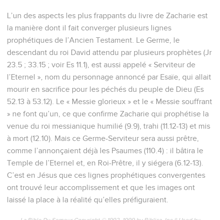
L’un des aspects les plus frappants du livre de Zacharie est
la manière dont il fait converger plusieurs lignes
prophétiques de l’Ancien Testament. Le Germe, le
descendant du roi David attendu par plusieurs prophètes (Jr
23.5 ; 33.15 ; voir Es 11.1), est aussi appelé « Serviteur de
l’Eternel », nom du personnage annoncé par Esaïe, qui allait
mourir en sacrifice pour les péchés du peuple de Dieu (Es
52.13 à 53.12). Le « Messie glorieux » et le « Messie souffrant
» ne font qu’un, ce que confirme Zacharie qui prophétise la
venue du roi messianique humilié (9.9), trahi (11.12-13) et mis
à mort (12.10). Mais ce Germe-Serviteur sera aussi prêtre,
comme l’annonçaient déjà les Psaumes (110.4) : il bâtira le
Temple de l’Eternel et, en Roi-Prêtre, il y siégera (6.12-13).
C’est en Jésus que ces lignes prophétiques convergentes
ont trouvé leur accomplissement et que les images ont
laissé la place à la réalité qu’elles préfiguraient.