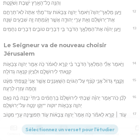
וְהִנֵּ֥ה כָל־הָאָ֖רֶץ יֹשֶׁ֥בֶת וְשֹׁקָֽטֶת׃
12
וַיַּ֣עַן מַלְאַךְ־יְהוָה֮ וַיֹּאמַר֒ יְהוָ֣ה צְבָא֔וֹת עַד־מָתַ֗י אַתָּה֙ לֹֽא־תְרַחֵ֣ם
אֶת־יְרוּשָׁלִַ֔ם וְאֵ֖ת עָרֵ֣י יְהוּדָ֑ה אֲשֶׁ֣ר זָעַ֔מְתָּה זֶ֖ה שִׁבְעִ֥ים שָׁנָֽה׃
13
וַיַּ֣עַן יְהוָ֗ה אֶת־הַמַּלְאָ֛ךְ הַדֹּבֵ֥ר בִּ֖י דְּבָרִ֣ים טוֹבִ֑ים דְּבָרִ֖ים נִחֻמִֽים׃
Le Seigneur va de nouveau choisir
Jérusalem
14
וַיֹּ֣אמֶר אֵלַ֗י הַמַּלְאָךְ֙ הַדֹּבֵ֣ר בִּ֔י קְרָ֣א לֵאמֹ֔ר כֹּ֥ה אָמַ֖ר יְהוָ֣ה צְבָא֑וֹת
קִנֵּ֧אתִי לִירוּשָׁלִַ֛ם וּלְצִיּ֖וֹן קִנְאָ֥ה גְדוֹלָֽה׃
15
וְקֶ֤צֶף גָּדוֹל֙ אֲנִ֣י קֹצֵ֔ף עַל־הַגּוֹיִ֖ם הַשַּֽׁאֲנַנִּ֑ים אֲשֶׁ֤ר אֲנִי֙ קָצַ֣פְתִּי מְּעָ֔ט
וְהֵ֖מָּה עָזְר֥וּ לְרָעָֽה׃
16
לָכֵ֞ן כֹּֽה־אָמַ֣ר יְהוָ֗ה שַׁ֤בְתִּי לִירוּשָׁלִַ֙ם֙ בְּֽרַחֲמִ֔ים בֵּיתִי֙ יִבָּ֣נֶה בָּ֔הּ נְאֻ֖ם
יְהוָ֣ה צְבָא֑וֹת *וקוה **וְקָ֥ו יִנָּטֶ֖ה עַל־יְרוּשָׁלִָֽם׃
17
ע֣וֹד ׀ קְרָ֣א לֵאמֹ֗ר כֹּ֤ה אָמַר֙ יְהוָ֣ה צְבָא֔וֹת ע֛וֹד תְּפוּצֶ֥ינָה עָרַ֖י מִטּ֑וֹב
וְנִחַ֨ם יְהוָ֥ה עוֹד֙ אֶת־צִיּ֔וֹן וּבָחַ֥ר ע֖וֹד בִּירוּשָׁלִָֽם׃
Contenus
Versions
Commentaires
Strong
Dictionnaire