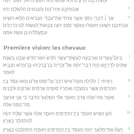
**וּמַֽעֲלְלֵיכֶ֖ם הָֽרָעִ֑ים וְלֹ֥א שָׁמְע֛וּ וְלֹֽא־הִקְשִׁ֥יבוּ אֵלַ֖י נְאֻם־יְהוָֽה׃
5
אֲבֽוֹתֵיכֶ֖ם אַיֵּה־הֵ֑ם וְהַ֨נְּבִאִ֔ים הַלְעוֹלָ֖ם יִֽחְיֽוּ׃
6
אַ֣ךְ ׀ דְּבָרַ֣י וְחֻקַּ֗י אֲשֶׁ֤ר צִוִּ֙יתִי֙ אֶת־עֲבָדַ֣י הַנְּבִיאִ֔ים הֲל֥וֹא הִשִּׂ֖יגוּ
אֲבֹתֵיכֶ֑ם וַיָּשׁ֣וּבוּ וַיֹּאמְר֗וּ כַּאֲשֶׁ֨ר זָמַ֜ם יְהוָ֤ה צְבָאוֹת֙ לַעֲשׂ֣וֹת לָ֔נוּ כִּדְרָכֵ֙ינוּ֙
וּכְמַ֣עֲלָלֵ֔ינוּ כֵּ֖ן עָשָׂ֥ה אִתָּֽנוּ׃
Première vision: les chevaux
7
בְּיוֹם֩ עֶשְׂרִ֨ים וְאַרְבָּעָ֜ה לְעַשְׁתֵּֽי־עָשָׂ֥ר חֹ֙דֶשׁ֙ הוּא־חֹ֣דֶשׁ שְׁבָ֔ט בִּשְׁנַ֥ת
שְׁתַּ֖יִם לְדָרְיָ֑וֶשׁ הָיָ֣ה דְבַר־יְהוָ֗ה אֶל־זְכַרְיָה֙ בֶּן־בֶּ֣רֶכְיָ֔הוּ בֶּן־עִדּ֥וֹא הַנָּבִ֖יא
לֵאמֹֽר׃
8
רָאִ֣יתִי ׀ הַלַּ֗יְלָה וְהִנֵּה־אִישׁ֙ רֹכֵב֙ עַל־ס֣וּס אָדֹ֔ם וְה֣וּא עֹמֵ֔ד בֵּ֥ין
הַהֲדַסִּ֖ים אֲשֶׁ֣ר בַּמְּצֻלָ֑ה וְאַחֲרָיו֙ סוּסִ֣ים אֲדֻמִּ֔ים שְׂרֻקִּ֖ים וּלְבָנִֽים׃
9
וָאֹמַ֖ר מָה־אֵ֣לֶּה אֲדֹנִ֑י וַיֹּ֣אמֶר אֵלַ֗י הַמַּלְאָךְ֙ הַדֹּבֵ֣ר בִּ֔י אֲנִ֥י אַרְאֶ֖ךָּ
מָה־הֵ֥מָּה אֵֽלֶּה׃
10
וַיַּ֗עַן הָאִ֛ישׁ הָעֹמֵ֥ד בֵּין־הַהַדַסִּ֖ים וַיֹּאמַ֑ר אֵ֚לֶּה אֲשֶׁ֣ר שָׁלַ֣ח יְהוָ֔ה
לְהִתְהַלֵּ֖ךְ בָּאָֽרֶץ׃
11
וַֽיַּעֲנ֞וּ אֶת־מַלְאַ֣ךְ יְהוָ֗ה הָֽעֹמֵד֙ בֵּ֣ין הַהֲדַסִּ֔ים וַיֹּאמְר֖וּ הִתְהַלַּ֣כְנוּ בָאָ֑רֶץ