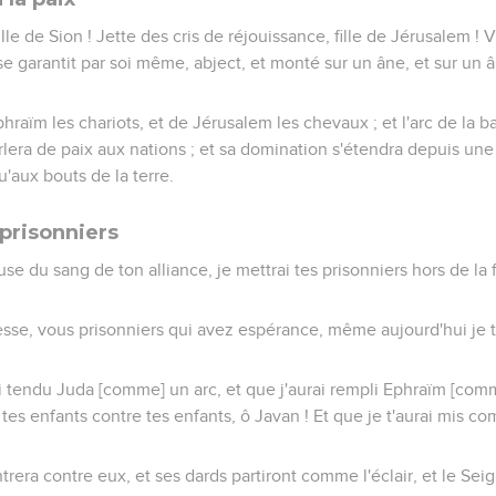
fille de Sion ! Jette des cris de réjouissance, fille de Jérusalem ! 
ui se garantit par soi même, abject, et monté sur un âne, et sur un
phraïm les chariots, et de Jérusalem les chevaux ; et l'arc de la ba
arlera de paix aux nations ; et sa domination s'étendra depuis une
u'aux bouts de la terre.
 prisonniers
use du sang de ton alliance, je mettrai tes prisonniers hors de la f
esse, vous prisonniers qui avez espérance, même aujourd'hui je 
 tendu Juda [comme] un arc, et que j'aurai rempli Ephraïm [com
le tes enfants contre tes enfants, ô Javan ! Et que je t'aurai mis 
trera contre eux, et ses dards partiront comme l'éclair, et le Sei