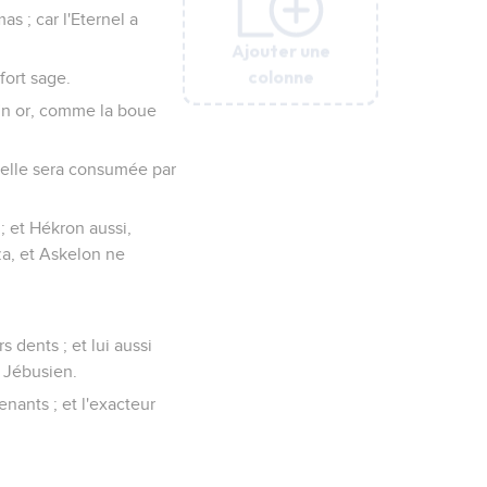
s ; car l'Eternel a
Ajouter une
Ajouter une
Ajouter une
Ajouter une
Ajouter une
Ajouter une
Ajouter une
colonne
colonne
colonne
colonne
colonne
colonne
colonne
fort sage.
 fin or, comme la boue
et elle sera consumée par
 ; et Hékron aussi,
aza, et Askelon ne
 dents ; et lui aussi
 Jébusien.
nants ; et l'exacteur