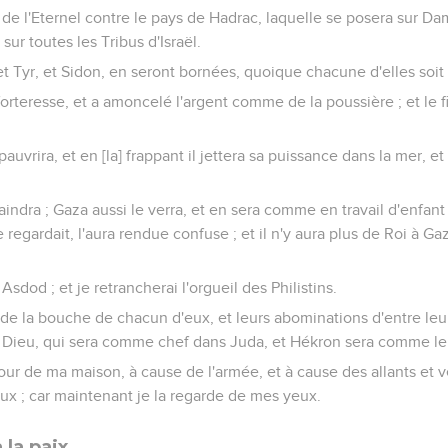
de l'Eternel contre le pays de Hadrac, laquelle se posera sur Dama
sur toutes les Tribus d'Israël.
 Tyr, et Sidon, en seront bornées, quoique chacune d'elles soit 
 forteresse, et a amoncelé l'argent comme de la poussière ; et le
pauvrira, et en [la] frappant il jettera sa puissance dans la mer, 
raindra ; Gaza aussi le verra, et en sera comme en travail d'enfant
 regardait, l'aura rendue confuse ; et il n'y aura plus de Roi à G
 Asdod ; et je retrancherai l'orgueil des Philistins.
g de la bouche de chacun d'eux, et leurs abominations d'entre leurs
e Dieu, qui sera comme chef dans Juda, et Hékron sera comme le
ur de ma maison, à cause de l'armée, et à cause des allants et ve
ux ; car maintenant je la regarde de mes yeux.
 la paix