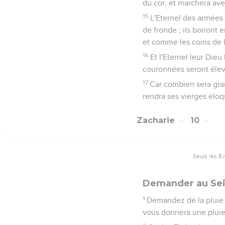
du cor, et marchera avec
15
L'Eternel des armées 
de fronde ; ils boiront
et comme les coins de l
16
Et l'Eternel leur Die
couronnées seront élevé
17
Car combien sera gran
rendra ses vierges élo
Zacharie
10
Seuls les É
Demander au Seig
1
Demandez de la pluie à 
vous donnera une pluie