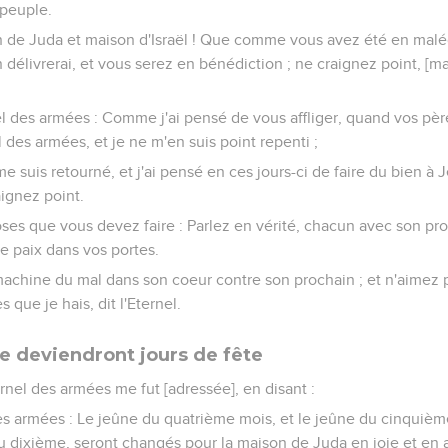
 peuple.
son de Juda et maison d'Israël ! Que comme vous avez été en malé
n délivrerai, et vous serez en bénédiction ; ne craignez point, [m
rnel des armées : Comme j'ai pensé de vous affliger, quand vos p
el des armées, et je ne m'en suis point repenti ;
me suis retourné, et j'ai pensé en ces jours-ci de faire du bien à J
ignez point.
choses que vous devez faire : Parlez en vérité, chacun avec son pr
e paix dans vos portes.
achine du mal dans son coeur contre son prochain ; et n'aimez p
 que je hais, dit l'Eternel.
ne deviendront jours de fête
ernel des armées me fut [adressée], en disant :
 des armées : Le jeûne du quatrième mois, et le jeûne du cinquièm
u dixième, seront changés pour la maison de Juda en joie et en a