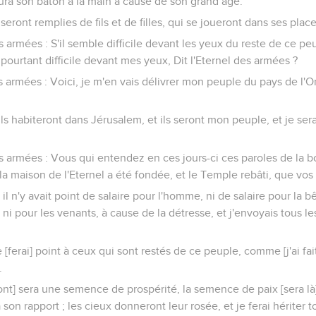
ura son bâton à la main à cause de son grand âge.
e seront remplies de fils et de filles, qui se joueront dans ses place
es armées : S'il semble difficile devant les yeux du reste de ce peu
il pourtant difficile devant mes yeux, Dit l'Eternel des armées ?
des armées : Voici, je m'en vais délivrer mon peuple du pays de l'O
t ils habiteront dans Jérusalem, et ils seront mon peuple, et je ser
des armées : Vous qui entendez en ces jours-ci ces paroles de la
la maison de l'Eternel a été fondée, et le Temple rebâti, que vos 
il n'y avait point de salaire pour l'homme, ni de salaire pour la bêt
, ni pour les venants, à cause de la détresse, et j'envoyais tous 
[ferai] point à ceux qui sont restés de ce peuple, comme [j'ai fait
.
ont] sera une semence de prospérité, la semence de paix [sera là]
ra son rapport ; les cieux donneront leur rosée, et je ferai hériter