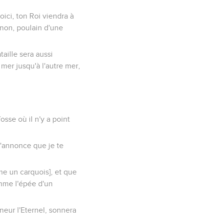
Voici, ton Roi viendra à
 ânon, poulain d'une
taille sera aussi
 mer jusqu'à l'autre mer,
osse où il n'y a point
t'annonce que je te
me un carquois], et que
comme l'épée d'un
gneur l'Eternel, sonnera