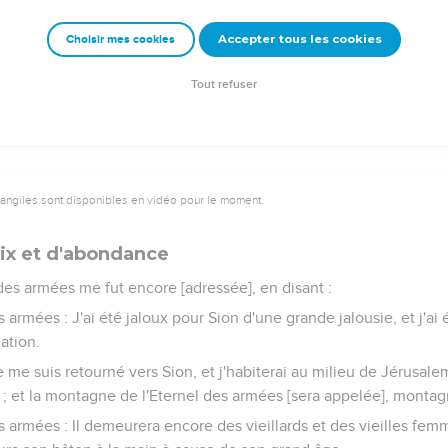
des armées.
 [comme] par un tourbillon parmi toutes les nations qu'ils ne conna
Accepter tous les cookies
Choisir mes cookies
eux, tellement qu'il n'y a eu personne qui y passât, ni repassât, 
.
Tout refuser
vangiles sont disponibles en vidéo pour le moment.
ix et d'abondance
 des armées me fut encore [adressée], en disant :
es armées : J'ai été jaloux pour Sion d'une grande jalousie, et j'ai 
ation.
 Je me suis retourné vers Sion, et j'habiterai au milieu de Jérusal
é ; et la montagne de l'Eternel des armées [sera appelée], montag
des armées : Il demeurera encore des vieillards et des vieilles fe