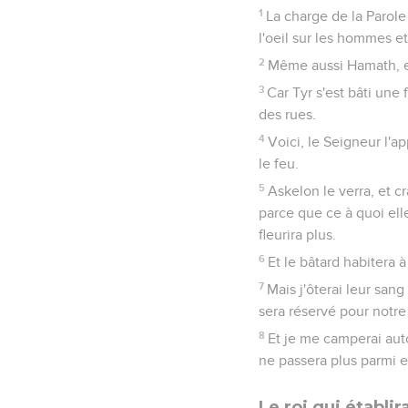
1
La charge de la Parole 
l'oeil sur les hommes et 
2
Même aussi Hamath, et
3
Car Tyr s'est bâti une
des rues.
4
Voici, le Seigneur l'ap
le feu.
5
Askelon le verra, et c
parce que ce à quoi elle
fleurira plus.
6
Et le bâtard habitera à
7
Mais j'ôterai leur san
sera réservé pour notr
8
Et je me camperai auto
ne passera plus parmi e
Le roi qui établira