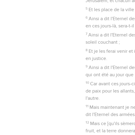
Jérusalem, et chacun a
5
Et les place de la vill
6
Ainsi a dit l'Eternel d
en ces jours-là, sera-t-
7
Ainsi a dit l'Eternel 
soleil couchant ;
8
Et je les ferai venir e
en justice.
9
Ainsi a dit l'Eternel 
qui ont été au jour que 
10
Car avant ces jours-ci 
de paix pour les allants
l'autre.
11
Mais maintenant je ne 
dit l'Eternel des armées
12
Mais ce [qu'ils sèmer
fruit, et la terre donne