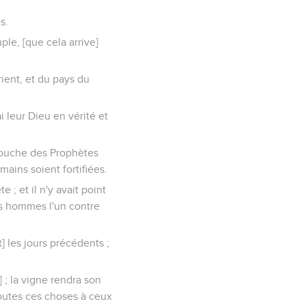
s.
ple, [que cela arrive]
rient, et du pays du
ai leur Dieu en vérité et
 bouche des Prophètes
mains soient fortifiées.
e ; et il n'y avait point
les hommes l'un contre
] les jours précédents ;
 ; la vigne rendra son
 toutes ces choses à ceux