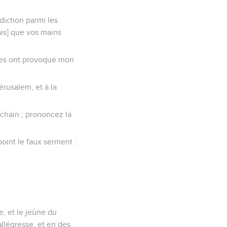
diction parmi les
ais] que vos mains
ères ont provoqué mon
érusalem, et à la
ochain ; prononcez la
oint le faux serment :
e, et le jeûne du
llégresse, et en des