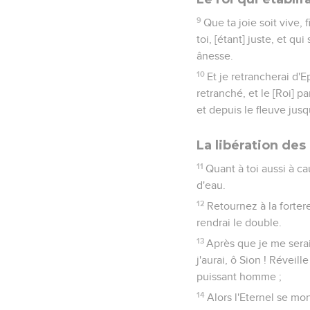
9
Que ta joie soit vive, 
toi, [étant] juste, et q
ânesse.
10
Et je retrancherai d'E
retranché, et le [Roi] p
et depuis le fleuve jusq
La libération des
11
Quant à toi aussi à ca
d'eau.
12
Retournez à la forter
rendrai le double.
13
Après que je me serai
j'aurai, ô Sion ! Réveil
puissant homme ;
14
Alors l'Eternel se mon