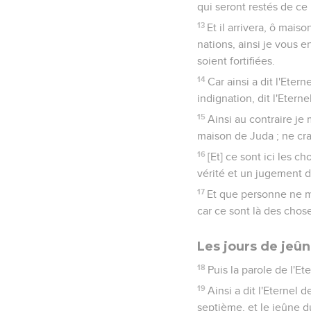
qui seront restés de ce
13
Et il arrivera, ô mai
nations, ainsi je vous e
soient fortifiées.
14
Car ainsi a dit l'Ete
indignation, dit l'Etern
15
Ainsi au contraire je 
maison de Juda ; ne cra
16
[Et] ce sont ici les 
vérité et un jugement d
17
Et que personne ne m
car ce sont là des choses
Les jours de jeû
18
Puis la parole de l'Et
19
Ainsi a dit l'Eternel
septième, et le jeûne d