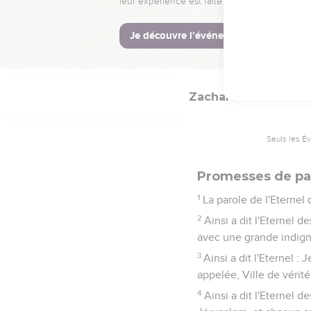
écouté, a dit l'Eternel 
14
Et je les ai dispersés
pays a été désolé après 
désirable en désolation
Zacharie
8
Seuls les É
Promesses de pa
1
La parole de l'Eternel
2
Ainsi a dit l'Eternel d
avec une grande indign
3
Ainsi a dit l'Eternel :
appelée, Ville de vérit
4
Ainsi a dit l'Eternel 