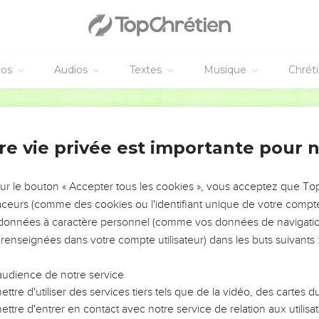
t mangez, n'est-ce pas vous qui mangez, et vous qui buvez ?
oles que l'Eternel a fait entendre par le moyen des Prophètes qui
éos
Audios
Textes
Musique
Chrét
abitée et paisible, elle et ses villes qui sont autour d'elle, et lor
Martin
rnel fut [adressée] à Zacharie, en disant :
rnel des armées, en disant : Faites ce qui est vraiment juste, et e
re vie privée est importante pour 
nvers son frère.
ort à la veuve, ni à l'orphelin, ni à l'étranger, ni à l'affligé, et 
sur le bouton « Accepter tous les cookies », vous acceptez que T
e son frère.
traceurs (comme des cookies ou l'identifiant unique de votre compte 
voulu entendre, et ont tiré l'épaule en arrière, et ils ont appesant
s données à caractère personnel (comme vos données de navigatio
 renseignées dans votre compte utilisateur) dans les buts suivants 
coeur [dur comme] le diamant, pour ne point écouter la Loi, et les
 son Esprit, par le moyen des Prophètes qui ont été ci-devant ; c'
audience de notre service
de par l'Eternel des armées.
ttre d'utiliser des services tiers tels que de la vidéo, des cartes
omme quand on leur a crié, ils n'ont point écouté ; ainsi, quand ils 
ttre d'entrer en contact avec notre service de relation aux utilisat