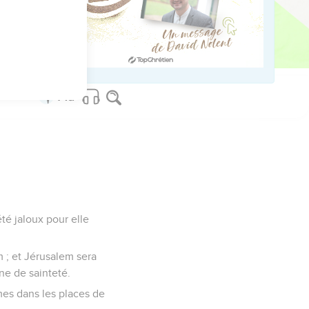
issaient point, et le
et on a mis le pays
été jaloux pour elle
em ; et Jérusalem sera
ne de sainteté.
mmes dans les places de