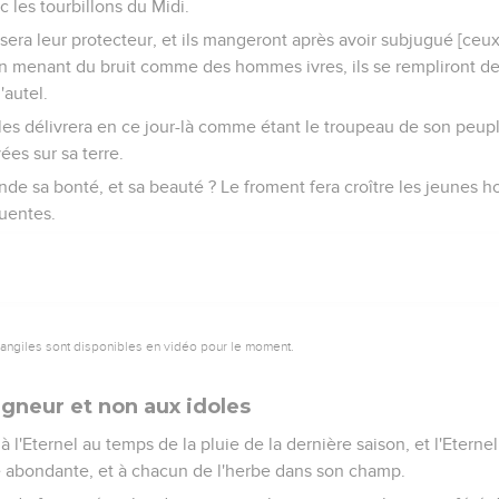
 les tourbillons du Midi.
sera leur protecteur, et ils mangeront après avoir subjugué [ceux q
 en menant du bruit comme des hommes ivres, ils se rempliront d
'autel.
u les délivrera en ce jour-là comme étant le troupeau de son peu
es sur sa terre.
de sa bonté, et sa beauté ? Le froment fera croître les jeunes 
quentes.
vangiles sont disponibles en vidéo pour le moment.
neur et non aux idoles
l'Eternel au temps de la pluie de la dernière saison, et l'Eternel 
 abondante, et à chacun de l'herbe dans son champ.