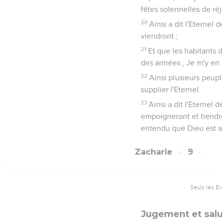
fêtes solennelles de réj
20
Ainsi a dit l'Eternel 
viendront ;
21
Et que les habitants de
des armées ; Je m'y en i
22
Ainsi plusieurs peupl
supplier l'Eternel.
23
Ainsi a dit l'Eternel
empoigneront et tiendro
entendu que Dieu est a
Zacharie
9
Seuls les É
Jugement et salut