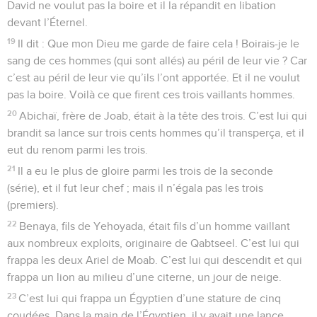
David ne voulut pas la boire et il la répandit en libation
devant l’Éternel.
19
Il dit : Que mon Dieu me garde de faire cela ! Boirais-je le
sang de ces hommes (qui sont allés) au péril de leur vie ? Car
c’est au péril de leur vie qu’ils l’ont apportée. Et il ne voulut
pas la boire. Voilà ce que firent ces trois vaillants hommes.
20
Abichaï, frère de Joab, était à la tête des trois. C’est lui qui
brandit sa lance sur trois cents hommes qu’il transperça, et il
eut du renom parmi les trois.
21
Il a eu le plus de gloire parmi les trois de la seconde
(série), et il fut leur chef ; mais il n’égala pas les trois
(premiers).
22
Benaya, fils de Yehoyada, était fils d’un homme vaillant
aux nombreux exploits, originaire de Qabtseel. C’est lui qui
frappa les deux Ariel de Moab. C’est lui qui descendit et qui
frappa un lion au milieu d’une citerne, un jour de neige.
23
C’est lui qui frappa un Égyptien d’une stature de cinq
coudées. Dans la main de l’Égyptien, il y avait une lance