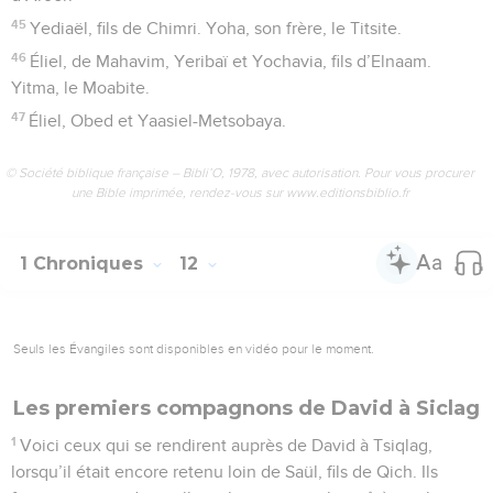
45
Yediaël, fils de Chimri. Yoha, son frère, le Titsite.
46
Éliel, de Mahavim, Yeribaï et Yochavia, fils d’Elnaam.
Yitma, le Moabite.
47
Éliel, Obed et Yaasiel-Metsobaya.
© Société biblique française – Bibli’O, 1978, avec autorisation. Pour vous procurer
une Bible imprimée, rendez-vous sur www.editionsbiblio.fr
1 Chroniques
12
Seuls les Évangiles sont disponibles en vidéo pour le moment.
Les premiers compagnons de David à Siclag
1
Voici ceux qui se rendirent auprès de David à Tsiqlag,
lorsqu’il était encore retenu loin de Saül, fils de Qich. Ils