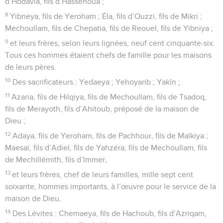
d’Hodavia, fils d’Hassenoua ;
8
Yibneya, fils de Yeroham ; Éla, fils d’Ouzzi, fils de Mikri ;
Mechoullam, fils de Chepatia, fils de Reouel, fils de Yibniya ;
9
et leurs frères, selon leurs lignées, neuf cent cinquante-six.
Tous ces hommes étaient chefs de famille pour les maisons
de leurs pères.
10
Des sacrificateurs : Yedaeya ; Yehoyarib ; Yakîn ;
11
Azaria, fils de Hilqiya, fils de Mechoullam, fils de Tsadoq,
fils de Merayoth, fils d’Ahitoub, préposé de la maison de
Dieu ;
12
Adaya, fils de Yeroham, fils de Pachhour, fils de Malkiya ;
Maesaï, fils d’Adiel, fils de Yahzéra, fils de Mechoullam, fils
de Mechillémith, fils d’Immer,
13
et leurs frères, chef de leurs familles, mille sept cent
soixante, hommes importants, à l’œuvre pour le service de la
maison de Dieu.
14
Des Lévites : Chemaeya, fils de Hachoub, fils d’Azriqam,