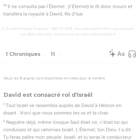
14
Il ne consulta pas l’Éternel ; (l’Éternel) le fit donc mourir et
transféra la royauté à David, fils d’Isaï.
© Société biblique française – Bibli’O, 1978, avec autorisation. Pour vous procurer
une Bible imprimée, rendez-vous sur www.editionsbiblio.fr
1 Chroniques
11
Seuls les Évangiles sont disponibles en vidéo pour le moment.
David est consacré roi d'Israël
1
Tout Israël se rassembla auprès de David à Hébron en
disant : Voici que nous sommes tes os et ta chair.
2
Naguère déjà, même lorsque Saül était roi, c’était toi qui
conduisais et qui ramenais Israël. L’Éternel, ton Dieu, t’a dit :
Tu feras paître mon peuple, Israël, et tu seras le conducteur