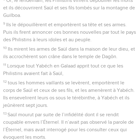
Or, le lendemain, les Philistins vinrent dépouiller les morts
et ils découvrirent Saül et ses fils tombés sur la montagne de
Guilboa.
9
Ils le dépouillèrent et emportèrent sa tête et ses armes.
Puis ils firent annoncer ces bonnes nouvelles par tout le pays
des Philistins à leurs idoles et au peuple.
10
Ils mirent les armes de Saül dans la maison de leur dieu, et
ils accrochèrent son crâne dans le temple de Dagôn.
11
Lorsque tout Yabéch en Galaad apprit tout ce que les
Philistins avaient fait à Saül,
12
tous les hommes vaillants se levèrent, emportèrent le
corps de Saül et ceux de ses fils, et les amenèrent à Yabéch.
Ils ensevelirent leurs os sous le térébinthe, à Yabéch et ils
jeûnèrent sept jours.
13
Saül mourut par suite de l’infidélité dont il se rendit
coupable envers l’Éternel. Il n’avait pas observé la parole de
l’Éternel, mais avait interrogé pour les consulter ceux qui
évoquent les morts.