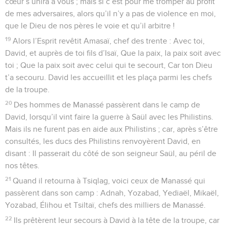
cœur s’unira à vous ; mais si c’est pour me tromper au profit
de mes adversaires, alors qu’il n’y a pas de violence en moi,
que le Dieu de nos pères le voie et qu’il arbitre !
19
Alors l’Esprit revêtit Amasaï, chef des trente : Avec toi,
David, et auprès de toi fils d’Isaï, Que la paix, la paix soit avec
toi ; Que la paix soit avec celui qui te secourt, Car ton Dieu
t’a secouru. David les accueillit et les plaça parmi les chefs
de la troupe.
20
Des hommes de Manassé passèrent dans le camp de
David, lorsqu’il vint faire la guerre à Saül avec les Philistins.
Mais ils ne furent pas en aide aux Philistins ; car, après s’être
consultés, les ducs des Philistins renvoyèrent David, en
disant : Il passerait du côté de son seigneur Saül, au péril de
nos têtes.
21
Quand il retourna à Tsiqlag, voici ceux de Manassé qui
passèrent dans son camp : Adnah, Yozabad, Yediaël, Mikaël,
Yozabad, Élihou et Tsiltaï, chefs des milliers de Manassé.
22
Ils prêtèrent leur secours à David à la tête de la troupe, car