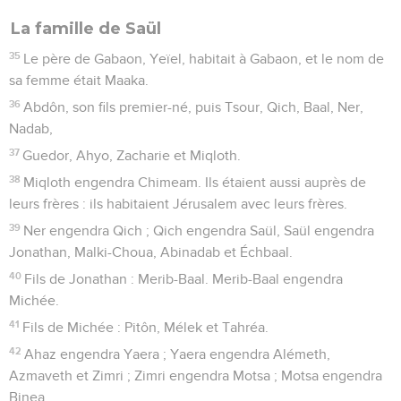
La famille de Saül
35
Le père de Gabaon, Yeïel, habitait à Gabaon, et le nom de
sa femme était Maaka.
36
Abdôn, son fils premier-né, puis Tsour, Qich, Baal, Ner,
Nadab,
37
Guedor, Ahyo, Zacharie et Miqloth.
38
Miqloth engendra Chimeam. Ils étaient aussi auprès de
leurs frères : ils habitaient Jérusalem avec leurs frères.
39
Ner engendra Qich ; Qich engendra Saül, Saül engendra
Jonathan, Malki-Choua, Abinadab et Échbaal.
40
Fils de Jonathan : Merib-Baal. Merib-Baal engendra
Michée.
41
Fils de Michée : Pitôn, Mélek et Tahréa.
42
Ahaz engendra Yaera ; Yaera engendra Alémeth,
Azmaveth et Zimri ; Zimri engendra Motsa ; Motsa engendra
Binea.