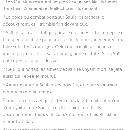
2
Les Philistins serrèrent de près Saül et ses fils. Ils tuèrent
Jonathan, Abinadab et Malkichoua, fils de Saül.
3
Le poids du combat porta sur Saül ; les archers le
découvrirent, et il trembla fort devant eux.
4
Saül dit alors à celui qui portait ses armes : Tire ton épée et
transperce-moi, de peur que ces incirconcis ne viennent me
faire subir leurs outrages. Celui qui portait ses armes ne
voulut pas, car il était saisi d’une grande crainte. Alors Saül
prit l’épée et se jeta dessus.
5
Celui qui portait les armes de Saül, le voyant mort, se jeta
aussi sur l’épée et mourut.
6
Ainsi moururent Saül et ses trois fils, et toute sa maison
mourut en même temps.
7
Tous ceux d’Israël qui étaient dans la vallée virent qu’on
s’enfuyait et que Saül et ses fils étaient morts. Ils
abandonnèrent leurs villes et s’enfuirent, et les Philistins
vinrent y habiter.
8