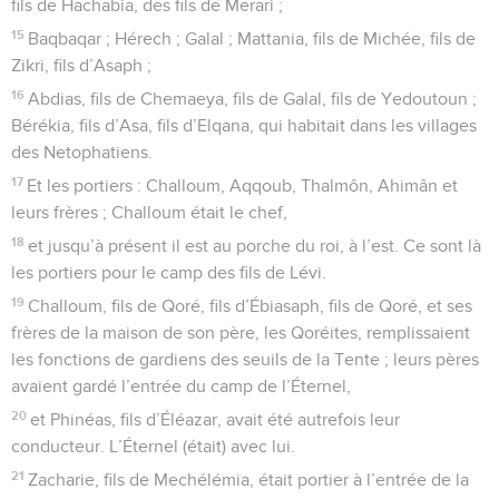
fils de Hachabia, des fils de Merari ;
15
Baqbaqar ; Hérech ; Galal ; Mattania, fils de Michée, fils de
Zikri, fils d’Asaph ;
16
Abdias, fils de Chemaeya, fils de Galal, fils de Yedoutoun ;
Bérékia, fils d’Asa, fils d’Elqana, qui habitait dans les villages
des Netophatiens.
17
Et les portiers : Challoum, Aqqoub, Thalmôn, Ahimân et
leurs frères ; Challoum était le chef,
18
et jusqu’à présent il est au porche du roi, à l’est. Ce sont là
les portiers pour le camp des fils de Lévi.
19
Challoum, fils de Qoré, fils d’Ébiasaph, fils de Qoré, et ses
frères de la maison de son père, les Qoréites, remplissaient
les fonctions de gardiens des seuils de la Tente ; leurs pères
avaient gardé l’entrée du camp de l’Éternel,
20
et Phinéas, fils d’Éléazar, avait été autrefois leur
conducteur. L’Éternel (était) avec lui.
21
Zacharie, fils de Mechélémia, était portier à l’entrée de la