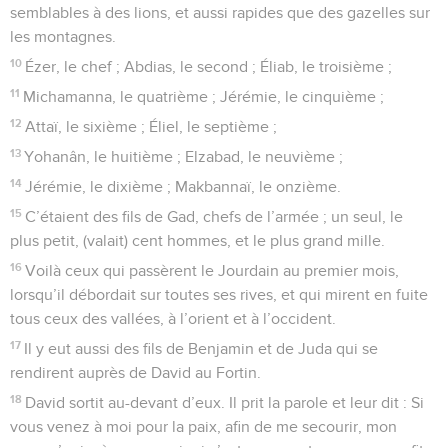
semblables à des lions, et aussi rapides que des gazelles sur
les montagnes.
10
Ézer, le chef ; Abdias, le second ; Éliab, le troisième ;
11
Michamanna, le quatrième ; Jérémie, le cinquième ;
12
Attaï, le sixième ; Éliel, le septième ;
13
Yohanân, le huitième ; Elzabad, le neuvième ;
14
Jérémie, le dixième ; Makbannaï, le onzième.
15
C’étaient des fils de Gad, chefs de l’armée ; un seul, le
plus petit, (valait) cent hommes, et le plus grand mille.
16
Voilà ceux qui passèrent le Jourdain au premier mois,
lorsqu’il débordait sur toutes ses rives, et qui mirent en fuite
tous ceux des vallées, à l’orient et à l’occident.
17
Il y eut aussi des fils de Benjamin et de Juda qui se
rendirent auprès de David au Fortin.
18
David sortit au-devant d’eux. Il prit la parole et leur dit : Si
vous venez à moi pour la paix, afin de me secourir, mon