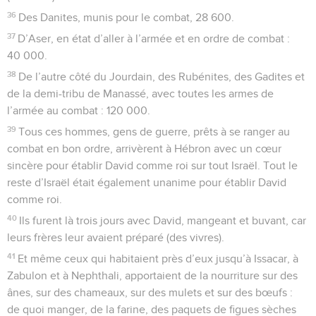
36
Des Danites, munis pour le combat, 28 600.
37
D’Aser, en état d’aller à l’armée et en ordre de combat :
40 000.
38
De l’autre côté du Jourdain, des Rubénites, des Gadites et
de la demi-tribu de Manassé, avec toutes les armes de
l’armée au combat : 120 000.
39
Tous ces hommes, gens de guerre, prêts à se ranger au
combat en bon ordre, arrivèrent à Hébron avec un cœur
sincère pour établir David comme roi sur tout Israël. Tout le
reste d’Israël était également unanime pour établir David
comme roi.
40
Ils furent là trois jours avec David, mangeant et buvant, car
leurs frères leur avaient préparé (des vivres).
41
Et même ceux qui habitaient près d’eux jusqu’à Issacar, à
Zabulon et à Nephthali, apportaient de la nourriture sur des
ânes, sur des chameaux, sur des mulets et sur des bœufs :
de quoi manger, de la farine, des paquets de figues sèches