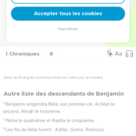
hommes d’élite et vaillants, chefs des princes, recensés et
Accepter tous les cookies
armés pour le combat, au nombre de 26 000 hommes.
© Société biblique française – Bibli’O, 1978, avec autorisation. Pour vous procurer
Tout refuser
une Bible imprimée, rendez-vous sur www.editionsbiblio.fr
1 Chroniques
8
Seuls les Évangiles sont disponibles en vidéo pour le moment.
Autre liste des descendants de Benjamin
1
Benjamin engendra Béla, son premier-né, Achbel le
second, Ahrah le troisième,
2
Noha le quatrième et Rapha le cinquième.
3
Les fils de Béla furent : Addar, Guéra, Abihoud,