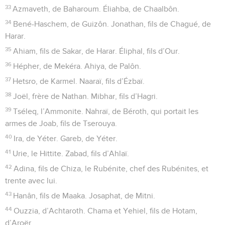
33
Azmaveth, de Baharoum. Éliahba, de Chaalbôn.
34
Bené-Haschem, de Guizôn. Jonathan, fils de Chagué, de
Harar.
35
Ahiam, fils de Sakar, de Harar. Éliphal, fils d’Our.
36
Hépher, de Mekéra. Ahiya, de Palôn.
37
Hetsro, de Karmel. Naaraï, fils d’Ézbaï.
38
Joël, frère de Nathan. Mibhar, fils d’Hagri.
39
Tséleq, l’Ammonite. Nahraï, de Béroth, qui portait les
armes de Joab, fils de Tserouya.
40
Ira, de Yéter. Gareb, de Yéter.
41
Urie, le Hittite. Zabad, fils d’Ahlaï.
42
Adina, fils de Chiza, le Rubénite, chef des Rubénites, et
trente avec lui.
43
Hanân, fils de Maaka. Josaphat, de Mitni.
44
Ouzzia, d’Achtaroth. Chama et Yehiel, fils de Hotam,
d’Aroër.