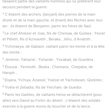
faisaient partie des vaillants hommes qui lui prêtèrent leur
secours pendant la guerre.
2
C’étaient des archers, (lançant) des pierres de la main
droite et de la main gauche, et (tirant) des flèches avec leur
arc : ils étaient de Benjamin, parmi les frères de Saül.
3
Le chef Ahiézer et Joas, fils de Chemaa, de Guibea ; Yeziel
et Péleth, fils d’Azmaveth ; Beraka ; Jéhu, d’Anatoth ;
4
Yichmaeya, de Gabaon, vaillant parmi les trente et à la tête
des trente ;
5
Jérémie, Yahaziel ; Yohanân ; Yozabad, de Guedéra ;
6
Élouzaï ; Yerimoth ; Bealia ; Chemaria ; Chepatia, de
Haroph ;
7
Elqana, Yichiya, Azareel, Yoézer et Yachobeam, Qoréites ;
8
Yoéla et Zebadia, fils de Yercham, de Guedor.
9
Parmi les Gadites, de vaillants héros se détachèrent (pour
aller) vers David au Fortin du désert ; c’étaient des soldats
exercés à la guerre munis du bouclier et de la lance,