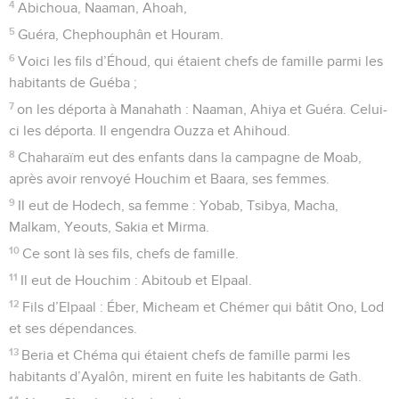
4
Abichoua, Naaman, Ahoah,
5
Guéra, Chephouphân et Houram.
6
Voici les fils d’Éhoud, qui étaient chefs de famille parmi les
habitants de Guéba ;
7
on les déporta à Manahath : Naaman, Ahiya et Guéra. Celui-
ci les déporta. Il engendra Ouzza et Ahihoud.
8
Chaharaïm eut des enfants dans la campagne de Moab,
après avoir renvoyé Houchim et Baara, ses femmes.
9
Il eut de Hodech, sa femme : Yobab, Tsibya, Macha,
Malkam, Yeouts, Sakia et Mirma.
10
Ce sont là ses fils, chefs de famille.
11
Il eut de Houchim : Abitoub et Elpaal.
12
Fils d’Elpaal : Éber, Micheam et Chémer qui bâtit Ono, Lod
et ses dépendances.
13
Beria et Chéma qui étaient chefs de famille parmi les
habitants d’Ayalôn, mirent en fuite les habitants de Gath.