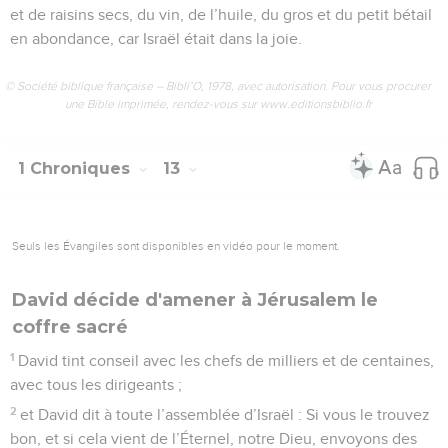
et de raisins secs, du vin, de l’huile, du gros et du petit bétail
en abondance, car Israël était dans la joie.
© Société biblique française – Bibli’O, 1978, avec autorisation. Pour vous procurer
une Bible imprimée, rendez-vous sur www.editionsbiblio.fr
1 Chroniques
13
Seuls les Évangiles sont disponibles en vidéo pour le moment.
David décide d'amener à Jérusalem le
coffre sacré
1
David tint conseil avec les chefs de milliers et de centaines,
avec tous les dirigeants ;
2
et David dit à toute l’assemblée d’Israël : Si vous le trouvez
bon, et si cela vient de l’Éternel, notre Dieu, envoyons des