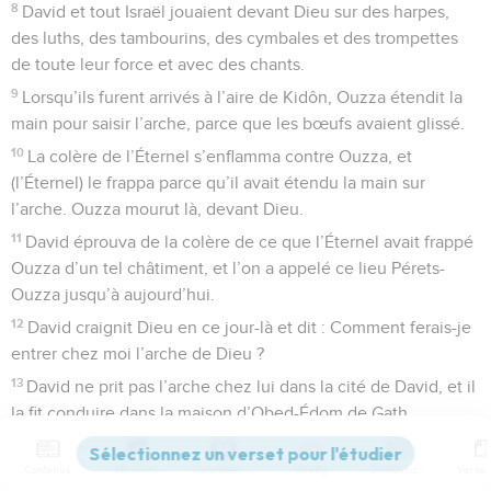
8
David et tout Israël jouaient devant Dieu sur des harpes,
des luths, des tambourins, des cymbales et des trompettes
de toute leur force et avec des chants.
9
Lorsqu’ils furent arrivés à l’aire de Kidôn, Ouzza étendit la
main pour saisir l’arche, parce que les bœufs avaient glissé.
10
La colère de l’Éternel s’enflamma contre Ouzza, et
(l’Éternel) le frappa parce qu’il avait étendu la main sur
l’arche. Ouzza mourut là, devant Dieu.
11
David éprouva de la colère de ce que l’Éternel avait frappé
Ouzza d’un tel châtiment, et l’on a appelé ce lieu Pérets-
Ouzza jusqu’à aujourd’hui.
12
David craignit Dieu en ce jour-là et dit : Comment ferais-je
entrer chez moi l’arche de Dieu ?
13
David ne prit pas l’arche chez lui dans la cité de David, et il
la fit conduire dans la maison d’Obed-Édom de Gath.
14
L’arche de Dieu resta trois mois dans la maison d’Obed-
Contenus
Versions
Commentaires
Strong
Dictionnaire
Édom, dans sa famille, et l’Éternel bénit la maison d’Obed-