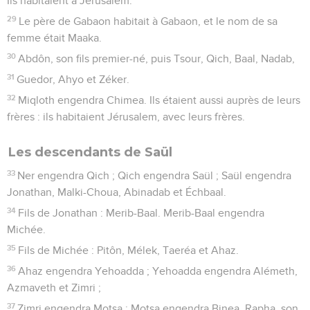
Ils habitaient à Jérusalem.
29
Le père de Gabaon habitait à Gabaon, et le nom de sa
femme était Maaka.
30
Abdôn, son fils premier-né, puis Tsour, Qich, Baal, Nadab,
31
Guedor, Ahyo et Zéker.
32
Miqloth engendra Chimea. Ils étaient aussi auprès de leurs
frères : ils habitaient Jérusalem, avec leurs frères.
Les descendants de Saül
33
Ner engendra Qich ; Qich engendra Saül ; Saül engendra
Jonathan, Malki-Choua, Abinadab et Échbaal.
34
Fils de Jonathan : Merib-Baal. Merib-Baal engendra
Michée.
35
Fils de Michée : Pitôn, Mélek, Taeréa et Ahaz.
36
Ahaz engendra Yehoadda ; Yehoadda engendra Alémeth,
Azmaveth et Zimri ;
37
Zimri engendra Motsa ; Motsa engendra Binea. Rapha, son