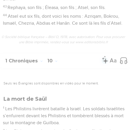
43
Rephaya, son fils ; Éleasa, son fils ; Atsel, son fils.
44
Atsel eut six fils, dont voici les noms : Azriqam, Bokrou,
Ismaël, Chezria, Abdias et Hanân. Ce sont là les fils d’Atsel.
© Société biblique française – Bibli’O, 1978, avec autorisation. Pour vous procurer
une Bible imprimée, rendez-vous sur www.editionsbiblio.fr
1 Chroniques
10
Seuls les Évangiles sont disponibles en vidéo pour le moment.
La mort de Saül
1
Les Philistins livrèrent bataille à Israël. Les soldats Israélites
s’enfuirent devant les Philistins et tombèrent blessés à mort
sur la montagne de Guilboa.