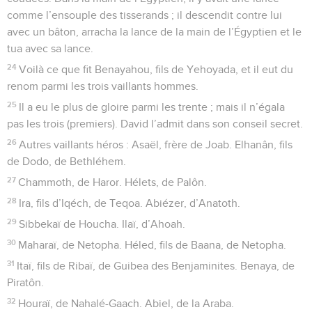
comme l’ensouple des tisserands ; il descendit contre lui
avec un bâton, arracha la lance de la main de l’Égyptien et le
tua avec sa lance.
24
Voilà ce que fit Benayahou, fils de Yehoyada, et il eut du
renom parmi les trois vaillants hommes.
25
Il a eu le plus de gloire parmi les trente ; mais il n’égala
pas les trois (premiers). David l’admit dans son conseil secret.
26
Autres vaillants héros : Asaël, frère de Joab. Elhanân, fils
de Dodo, de Bethléhem.
27
Chammoth, de Haror. Hélets, de Palôn.
28
Ira, fils d’Iqéch, de Teqoa. Abiézer, d’Anatoth.
29
Sibbekaï de Houcha. Ilaï, d’Ahoah.
30
Maharaï, de Netopha. Héled, fils de Baana, de Netopha.
31
Itaï, fils de Ribaï, de Guibea des Benjaminites. Benaya, de
Piratôn.
32
Houraï, de Nahalé-Gaach. Abiel, de la Araba.