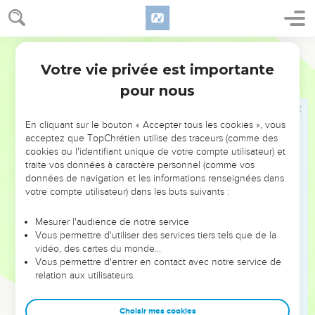
30
Fils d’Aser : Yimna, Yichva, Yichvi et Beria ; et leur sœur
Sérah.
Segond 1978 (Colombe)
31
Fils de Beria : Héber et Malkiel. Ce dernier est le père de
Votre vie privée est importante
1 Chroniques
7
Birzavith.
pour nous
32
Héber engendra Yaphleth, Chomer, Hotam et leur sœur
Choua.
En cliquant sur le bouton « Accepter tous les cookies », vous
33
Fils de Yaphleth : Pasak, Bimhal et Achvath. Ce sont là les
acceptez que TopChrétien utilise des traceurs (comme des
fils de Yaphleth.
cookies ou l'identifiant unique de votre compte utilisateur) et
traite vos données à caractère personnel (comme vos
34
Fils de Chémer : Ahi, Rohega, Houbba et Aram.
données de navigation et les informations renseignées dans
35
votre compte utilisateur) dans les buts suivants :
Fils d’Hélem, son frère : Tsophah, Yimna, Chélech et
Amal.
Mesurer l'audience de notre service
36
Fils de Tsophah : Souah, Harnépher, Choual, Béri, Yimra,
Vous permettre d'utiliser des services tiers tels que de la
vidéo, des cartes du monde…
37
Betser, Hod, Chamma, Chilcha, Yitrân et Beéra.
Vous permettre d'entrer en contact avec notre service de
38
Fils de Yéter : Yephounné, Pispa et Ara.
relation aux utilisateurs.
39
Fils de Oulla : Arah, Hanniel et Ritsya.
Choisir mes cookies
40
Tous ceux-là étaient fils d’Aser, chefs de leurs familles,