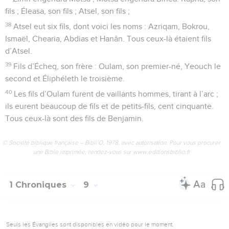
fils ; Éleasa, son fils ; Atsel, son fils ;
38
Atsel eut six fils, dont voici les noms : Azriqam, Bokrou,
Ismaël, Chearia, Abdias et Hanân. Tous ceux-là étaient fils
d’Atsel.
39
Fils d’Écheq, son frère : Oulam, son premier-né, Yeouch le
second et Éliphéleth le troisième.
40
Les fils d’Oulam furent de vaillants hommes, tirant à l’arc ;
ils eurent beaucoup de fils et de petits-fils, cent cinquante.
Tous ceux-là sont des fils de Benjamin.
© Société biblique française – Bibli’O, 1978, avec autorisation. Pour vous procurer
une Bible imprimée, rendez-vous sur www.editionsbiblio.fr
1 Chroniques
9
Seuls les Évangiles sont disponibles en vidéo pour le moment.