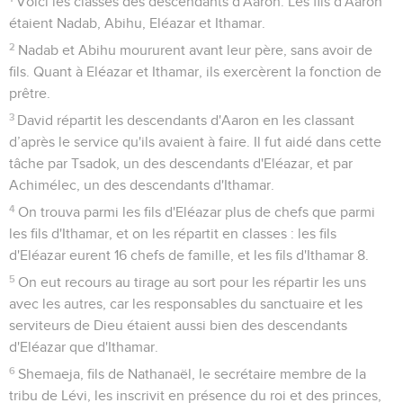
Voici les classes des descendants d'Aaron. Les fils d'Aaron
étaient Nadab, Abihu, Eléazar et Ithamar.
2
Nadab et Abihu moururent avant leur père, sans avoir de
fils. Quant à Eléazar et Ithamar, ils exercèrent la fonction de
prêtre.
3
David répartit les descendants d'Aaron en les classant
d’après le service qu'ils avaient à faire. Il fut aidé dans cette
tâche par Tsadok, un des descendants d'Eléazar, et par
Achimélec, un des descendants d'Ithamar.
4
On trouva parmi les fils d'Eléazar plus de chefs que parmi
les fils d'Ithamar, et on les répartit en classes : les fils
d'Eléazar eurent 16 chefs de famille, et les fils d'Ithamar 8.
5
On eut recours au tirage au sort pour les répartir les uns
avec les autres, car les responsables du sanctuaire et les
serviteurs de Dieu étaient aussi bien des descendants
d'Eléazar que d'Ithamar.
6
Shemaeja, fils de Nathanaël, le secrétaire membre de la
tribu de Lévi, les inscrivit en présence du roi et des princes,