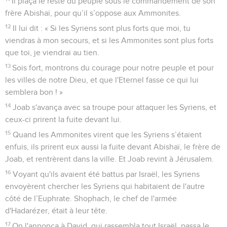
Il plaça le reste du peuple sous le commandement de son
frère Abishaï, pour qu’il s’oppose aux Ammonites.
12
Il lui dit : « Si les Syriens sont plus forts que moi, tu
viendras à mon secours, et si les Ammonites sont plus forts
que toi, je viendrai au tien.
13
Sois fort, montrons du courage pour notre peuple et pour
les villes de notre Dieu, et que l'Eternel fasse ce qui lui
semblera bon ! »
14
Joab s'avança avec sa troupe pour attaquer les Syriens, et
ceux-ci prirent la fuite devant lui.
15
Quand les Ammonites virent que les Syriens s’étaient
enfuis, ils prirent eux aussi la fuite devant Abishaï, le frère de
Joab, et rentrèrent dans la ville. Et Joab revint à Jérusalem.
16
Voyant qu'ils avaient été battus par Israël, les Syriens
envoyèrent chercher les Syriens qui habitaient de l'autre
côté de l’Euphrate. Shophach, le chef de l'armée
d'Hadarézer, était à leur tête.
17
On l'annonça à David, qui rassembla tout Israël, passa le