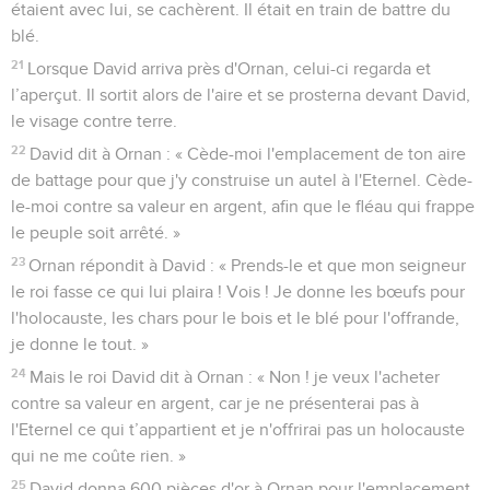
étaient avec lui, se cachèrent. Il était en train de battre du
blé.
21
Lorsque David arriva près d'Ornan, celui-ci regarda et
l’aperçut. Il sortit alors de l'aire et se prosterna devant David,
le visage contre terre.
22
David dit à Ornan : « Cède-moi l'emplacement de ton aire
de battage pour que j'y construise un autel à l'Eternel. Cède-
le-moi contre sa valeur en argent, afin que le fléau qui frappe
le peuple soit arrêté. »
23
Ornan répondit à David : « Prends-le et que mon seigneur
le roi fasse ce qui lui plaira ! Vois ! Je donne les bœufs pour
l'holocauste, les chars pour le bois et le blé pour l'offrande,
je donne le tout. »
24
Mais le roi David dit à Ornan : « Non ! je veux l'acheter
contre sa valeur en argent, car je ne présenterai pas à
l'Eternel ce qui t’appartient et je n'offrirai pas un holocauste
qui ne me coûte rien. »
25
David donna 600 pièces d'or à Ornan pour l'emplacement.