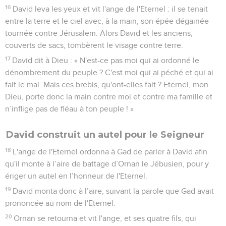
16
David leva les yeux et vit l'ange de l'Eternel : il se tenait
entre la terre et le ciel avec, à la main, son épée dégainée
tournée contre Jérusalem. Alors David et les anciens,
couverts de sacs, tombèrent le visage contre terre.
17
David dit à Dieu : « N'est-ce pas moi qui ai ordonné le
dénombrement du peuple ? C'est moi qui ai péché et qui ai
fait le mal. Mais ces brebis, qu'ont-elles fait ? Eternel, mon
Dieu, porte donc la main contre moi et contre ma famille et
n’inflige pas de fléau à ton peuple ! »
David construit un autel pour le Seigneur
18
L'ange de l'Eternel ordonna à Gad de parler à David afin
qu'il monte à l’aire de battage d’Ornan le Jébusien, pour y
ériger un autel en l’honneur de l'Eternel.
19
David monta donc à l’aire, suivant la parole que Gad avait
prononcée au nom de l'Eternel.
20
Ornan se retourna et vit l'ange, et ses quatre fils, qui