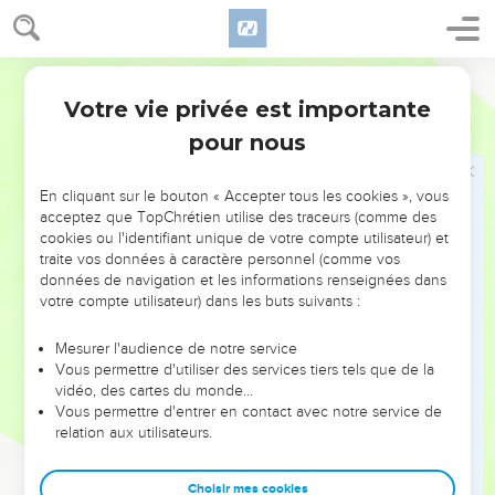
10
et il envoya son fils Hadoram vers le roi David pour le
saluer et pour le féliciter d'avoir attaqué Hadarézer et de
l'avoir battu. En effet, Thohu était en guerre contre
Segond 21
Hadarézer. Il envoya aussi toutes sortes d’objets en or, en
Votre vie privée est importante
1 Chroniques
18
argent et en bronze.
pour nous
11
Le roi David les consacra à l'Eternel, comme il l’avait déjà
fait pour l'argent et l'or pris à toutes les nations : Edom,
En cliquant sur le bouton « Accepter tous les cookies », vous
Moab, les Ammonites, les Philistins et Amalek.
acceptez que TopChrétien utilise des traceurs (comme des
12
Abishaï, fils de Tseruja, battit 18'000 Edomites dans la
cookies ou l'identifiant unique de votre compte utilisateur) et
vallée du sel.
traite vos données à caractère personnel (comme vos
données de navigation et les informations renseignées dans
13
Il établit des garnisons dans Edom, et Edom tout entier fut
votre compte utilisateur) dans les buts suivants :
asservi à David. L'Eternel protégeait David partout où il allait.
Mesurer l'audience de notre service
Vous permettre d'utiliser des services tiers tels que de la
Liste des fonctionnaires de David
vidéo, des cartes du monde…
14
Vous permettre d'entrer en contact avec notre service de
David régna sur tout Israël, et il faisait droit et justice à tout
relation aux utilisateurs.
son peuple.
15
Joab, fils de Tseruja, commandait l'armée ; Josaphat, fils
Choisir mes cookies