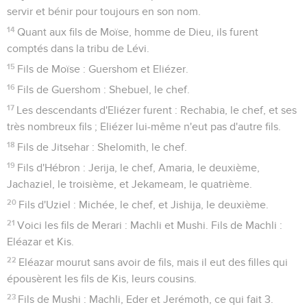
servir et bénir pour toujours en son nom.
14
Quant aux fils de Moïse, homme de Dieu, ils furent
comptés dans la tribu de Lévi.
15
Fils de Moïse : Guershom et Eliézer.
16
Fils de Guershom : Shebuel, le chef.
17
Les descendants d'Eliézer furent : Rechabia, le chef, et ses
très nombreux fils ; Eliézer lui-même n'eut pas d'autre fils.
18
Fils de Jitsehar : Shelomith, le chef.
19
Fils d'Hébron : Jerija, le chef, Amaria, le deuxième,
Jachaziel, le troisième, et Jekameam, le quatrième.
20
Fils d'Uziel : Michée, le chef, et Jishija, le deuxième.
21
Voici les fils de Merari : Machli et Mushi. Fils de Machli :
Eléazar et Kis.
22
Eléazar mourut sans avoir de fils, mais il eut des filles qui
épousèrent les fils de Kis, leurs cousins.
23
Fils de Mushi : Machli, Eder et Jerémoth, ce qui fait 3.