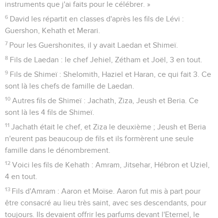
instruments que j'ai faits pour le célébrer. »
6
David les répartit en classes d'après les fils de Lévi :
Guershon, Kehath et Merari.
7
Pour les Guershonites, il y avait Laedan et Shimeï.
8
Fils de Laedan : le chef Jehiel, Zétham et Joël, 3 en tout.
9
Fils de Shimeï : Shelomith, Haziel et Haran, ce qui fait 3. Ce
sont là les chefs de famille de Laedan.
10
Autres fils de Shimeï : Jachath, Ziza, Jeush et Beria. Ce
sont là les 4 fils de Shimeï.
11
Jachath était le chef, et Ziza le deuxième ; Jeush et Beria
n'eurent pas beaucoup de fils et ils formèrent une seule
famille dans le dénombrement.
12
Voici les fils de Kehath : Amram, Jitsehar, Hébron et Uziel,
4 en tout.
13
Fils d'Amram : Aaron et Moïse. Aaron fut mis à part pour
être consacré au lieu très saint, avec ses descendants, pour
toujours. Ils devaient offrir les parfums devant l'Eternel, le