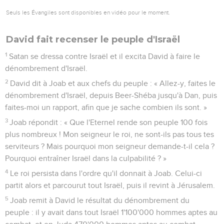
Seuls les Évangiles sont disponibles en vidéo pour le moment.
David fait recenser le peuple d'Israël
1
Satan se dressa contre Israël et il excita David à faire le
dénombrement d'Israël.
2
David dit à Joab et aux chefs du peuple : « Allez-y, faites le
dénombrement d'Israël, depuis Beer-Shéba jusqu'à Dan, puis
faites-moi un rapport, afin que je sache combien ils sont. »
3
Joab répondit : « Que l'Eternel rende son peuple 100 fois
plus nombreux ! Mon seigneur le roi, ne sont-ils pas tous tes
serviteurs ? Mais pourquoi mon seigneur demande-t-il cela ?
Pourquoi entraîner Israël dans la culpabilité ? »
4
Le roi persista dans l'ordre qu'il donnait à Joab. Celui-ci
partit alors et parcourut tout Israël, puis il revint à Jérusalem.
5
Joab remit à David le résultat du dénombrement du
peuple : il y avait dans tout Israël 1'100'000 hommes aptes au