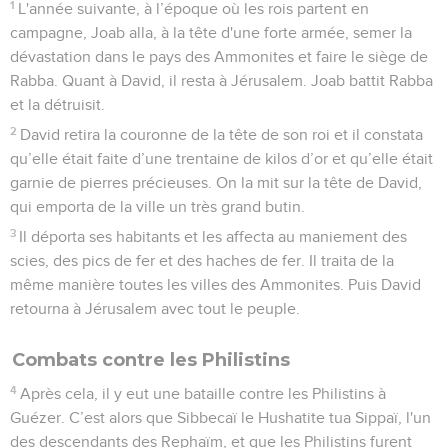
1
L'année suivante, à l’époque où les rois partent en
campagne, Joab alla, à la tête d'une forte armée, semer la
dévastation dans le pays des Ammonites et faire le siège de
Rabba. Quant à David, il resta à Jérusalem. Joab battit Rabba
et la détruisit.
2
David retira la couronne de la tête de son roi et il constata
qu’elle était faite d’une trentaine de kilos d’or et qu’elle était
garnie de pierres précieuses. On la mit sur la tête de David,
qui emporta de la ville un très grand butin.
3
Il déporta ses habitants et les affecta au maniement des
scies, des pics de fer et des haches de fer. Il traita de la
même manière toutes les villes des Ammonites. Puis David
retourna à Jérusalem avec tout le peuple.
Combats contre les Philistins
4
Après cela, il y eut une bataille contre les Philistins à
Guézer. C’est alors que Sibbecaï le Hushatite tua Sippaï, l'un
des descendants des Rephaïm, et que les Philistins furent