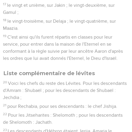
17
le vingt et unième, sur Jakin ; le vingt-deuxième, sur
Gamul ;
18
le vingt-troisième, sur Delaja ; le vingt-quatrième, sur
Maazia.
19
C'est ainsi qu'ils furent répartis en classes pour leur
service, pour entrer dans la maison de l'Eternel en se
conformant à la règle suivie par leur ancêtre Aaron d'après
les ordres que lui avait donnés l'Eternel, le Dieu d'Israël.
Liste complémentaire de lévites
20
Voici les chefs du reste des Lévites. Pour les descendants
d'Amram : Shubaël ; pour les descendants de Shubaël :
Jechdia ;
21
pour Rechabia, pour ses descendants : le chef Jishija.
22
Pour les Jitseharites : Shelomoth ; pour les descendants
de Shelomoth : Jachath.
23
Les descendants d'Hébron étaient Jerija, Amaria le