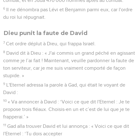
combat, et en Juda 470'000 hommes aptes au combat.
6
Il ne dénombra pas Lévi et Benjamin parmi eux, car l'ordre
du roi lui répugnait.
Dieu punit la faute de David
7
Cet ordre déplut à Dieu, qui frappa Israël.
8
David dit à Dieu : « J'ai commis un grand péché en agissant
comme je l’ai fait ! Maintenant, veuille pardonner la faute de
ton serviteur, car je me suis vraiment comporté de façon
stupide. »
9
L'Eternel adressa la parole à Gad, qui était le voyant de
David :
10
« Va annoncer à David : ‘Voici ce que dit l'Eternel : Je te
propose trois fléaux. Choisis-en un et c’est de lui que je te
frapperai.’ »
11
Gad alla trouver David et lui annonça : « Voici ce que dit
l'Eternel : ‘Tu dois accepter