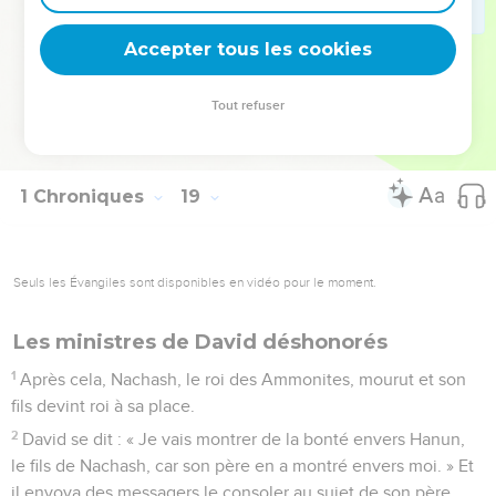
d'Achilud, était archiviste ;
16
Tsadok, fils d'Achithub, et Achimélec, fils d'Abiathar,
Accepter tous les cookies
étaient prêtres ; Shavsha était secrétaire ;
17
Benaja, fils de Jehojada, était le chef des Kéréthiens et
Tout refuser
des Péléthiens ; et les fils de David étaient les principaux
ministres du roi.
1 Chroniques
19
Seuls les Évangiles sont disponibles en vidéo pour le moment.
Les ministres de David déshonorés
1
Après cela, Nachash, le roi des Ammonites, mourut et son
fils devint roi à sa place.
2
David se dit : « Je vais montrer de la bonté envers Hanun,
le fils de Nachash, car son père en a montré envers moi. » Et
il envoya des messagers le consoler au sujet de son père.