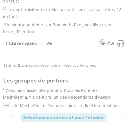
en tout ;
30
le vingt-troisième, sur Machazioth, ses fils et ses frères, 12
en tout ;
31
le vingt-quatrième, sur Romamthi-Ezer, ses fils et ses
frères, 12 en tout.
1 Chroniques
26
Seuls les Évangiles sont disponibles en vidéo pour le moment.
Les groupes de portiers
1
Voici les classes des portiers. Pour les Koréites :
Meshélémia, fils de Koré, un des descendants d'Asaph.
2
Fils de Meshélémia : Zacharie l’aîné, Jediaël le deuxième,
Zebadia le troisième, Jathniel le quatrième,
3
Elam le cinquième, Jochanan le sixième, Eljoénaï le
Contenus
Versions
Commentaires
Strong
Dictionnaire