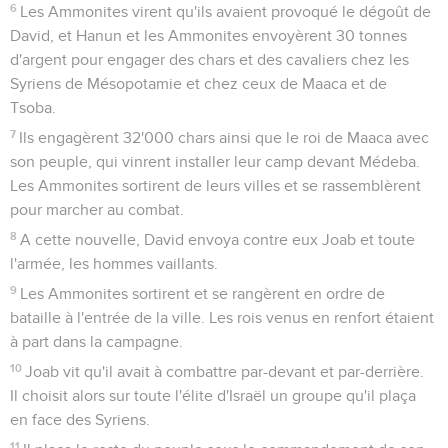
6
Les Ammonites virent qu'ils avaient provoqué le dégoût de
David, et Hanun et les Ammonites envoyèrent 30 tonnes
d'argent pour engager des chars et des cavaliers chez les
Syriens de Mésopotamie et chez ceux de Maaca et de
Tsoba.
7
Ils engagèrent 32'000 chars ainsi que le roi de Maaca avec
son peuple, qui vinrent installer leur camp devant Médeba.
Les Ammonites sortirent de leurs villes et se rassemblèrent
pour marcher au combat.
8
A cette nouvelle, David envoya contre eux Joab et toute
l'armée, les hommes vaillants.
9
Les Ammonites sortirent et se rangèrent en ordre de
bataille à l'entrée de la ville. Les rois venus en renfort étaient
à part dans la campagne.
10
Joab vit qu'il avait à combattre par-devant et par-derrière.
Il choisit alors sur toute l'élite d'Israël un groupe qu'il plaça
en face des Syriens.
11