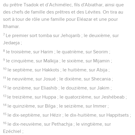
du prêtre Tsadok et d’Achimélec, fils d'Abiathar, ainsi que
des chefs de famille des prêtres et des Lévites. On tira au
sort à tour de rôle une famille pour Eléazar et une pour
Ithamar.
7
Le premier sort tomba sur Jehojarib ; le deuxième, sur
Jedaeja ;
8
le troisième, sur Harim ; le quatrième, sur Seorim ;
9
le cinquième, sur Malkija ; le sixième, sur Mijamin ;
10
le septième, sur Hakkots ; le huitième, sur Abija ;
11
le neuvième, sur Josué ; le dixième, sur Shecania ;
12
le onzième, sur Eliashib ; le douzième, sur Jakim ;
13
le treizième, sur Huppa ; le quatorzième, sur Jeshébeab ;
14
le quinzième, sur Bilga ; le seizième, sur Immer ;
15
le dix-septième, sur Hézir ; le dix-huitième, sur Happitsets ;
16
le dix-neuvième, sur Pethachja ; le vingtième, sur
Ezéchiel ;