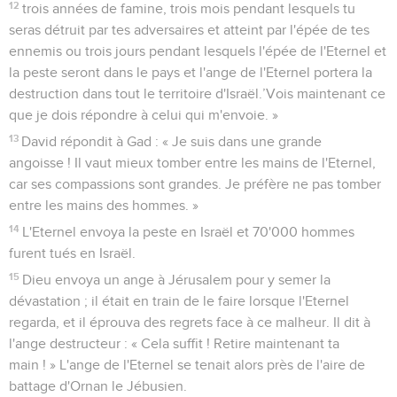
12
trois années de famine, trois mois pendant lesquels tu
seras détruit par tes adversaires et atteint par l'épée de tes
ennemis ou trois jours pendant lesquels l'épée de l'Eternel et
la peste seront dans le pays et l'ange de l'Eternel portera la
destruction dans tout le territoire d'Israël.’Vois maintenant ce
que je dois répondre à celui qui m'envoie. »
13
David répondit à Gad : « Je suis dans une grande
angoisse ! Il vaut mieux tomber entre les mains de l'Eternel,
car ses compassions sont grandes. Je préfère ne pas tomber
entre les mains des hommes. »
14
L'Eternel envoya la peste en Israël et 70'000 hommes
furent tués en Israël.
15
Dieu envoya un ange à Jérusalem pour y semer la
dévastation ; il était en train de le faire lorsque l'Eternel
regarda, et il éprouva des regrets face à ce malheur. Il dit à
l'ange destructeur : « Cela suffit ! Retire maintenant ta
main ! » L'ange de l'Eternel se tenait alors près de l'aire de
battage d'Ornan le Jébusien.