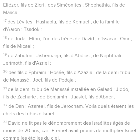
Eliézer, fils de Zicri ; des Siméonites : Shephathia, fils de
Maaca ;
17
des Lévites : Hashabia, fils de Kemuel ; de la famille
d'Aaron : Tsadok ;
18
de Juda : Elihu, l’un des frères de David ; d'Issacar : Omri,
fils de Micaël ;
19
de Zabulon : Jishemaeja, fils d'Abdias ; de Nephthali :
Jerimoth, fils d'Azriel ;
20
des fils d'Ephraïm : Hosée, fils d'Azazia ; de la demi-tribu
de Manassé : Joël, fils de Pedaja ;
21
de la demi-tribu de Manassé installée en Galaad : Jiddo,
fils de Zacharie ; de Benjamin : Jaasiel, fils d'Abner ;
22
de Dan : Azareel, fils de Jerocham. Voilà quels étaient les
chefs des tribus d'Israël.
23
David ne fit pas le dénombrement des Israélites âgés de
moins de 20 ans, car l'Eternel avait promis de multiplier Israël
comme les étoiles du ciel.