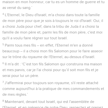
maison en mon honneur, car tu es un homme de guerre et tu
as versé du sang.’
4
L'Eternel, le Dieu d'Israël, m'a choisi dans toute la famille
de mon père pour que je sois à toujours le roi d'Israël. Oui, il
a choisi Juda pour chef, dans la tribu de Juda il a choisi la
famille de mon père et, parmi les fils de mon père, c'est moi
qu'il a voulu faire régner sur tout Israël.
5
Parmi tous mes fils – en effet, l'Eternel m'en a donné
beaucoup – il a choisi mon fils Salomon pour le faire asseoir
sur le trône du royaume de l'Eternel, au-dessus d’Israël.
6
Il m'a dit : ‘C’est ton fils Salomon qui construira ma maison
et mes parvis, car je l'ai choisi pour qu’il soit mon fils et je
serai pour lui un père.
7
J'affermirai pour toujours son royaume, s'il reste attaché
comme aujourd'hui à la pratique de mes commandements et
de mes règles.’
8
Maintenant, devant tout Israël, qui est l'assemblée de
l'Eternel, et en présence de notre Dieu, respectez et prenez