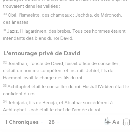
trouvaient dans les vallées ;
30
Obil, l'Ismaélite, des chameaux ; Jechdia, de Méronoth,
des ânesses ;
31
Jaziz, l'Hagarénien, des brebis. Tous ces hommes étaient
intendants des biens du roi David.
L'entourage privé de David
32
Jonathan, l’oncle de David, faisait office de conseiller ;
c’était un homme compétent et instruit. Jehiel, fils de
Hacmoni, avait la charge des fils du roi.
33
Achitophel était le conseiller du roi. Hushaï l'Arkien était le
confident du roi.
34
Jehojada, fils de Benaja, et Abiathar succédèrent à
Achitophel. Joab était le chef de l'armée du roi.
1 Chroniques
28