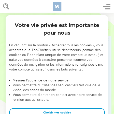
25
car David avait dit : « L'Eternel, le Dieu d'Israël, a donné du
repos à son peuple, et il habitera pour toujours à Jérusalem.
26
Segond 21
Ainsi, les Lévites n'auront plus à porter le tabernacle ni
tous les ustensiles destinés à son service. »
Votre vie privée est importante
1 Chroniques
23
27
Ce fut d'après les derniers ordres de David qu'eut lieu le
pour nous
dénombrement des Lévites âgés de 20 ans et plus.
28
Chargés d’assister les descendants d'Aaron pour le
En cliquant sur le bouton « Accepter tous les cookies », vous
acceptez que TopChrétien utilise des traceurs (comme des
service de la maison de l'Eternel, ils étaient responsables des
cookies ou l'identifiant unique de votre compte utilisateur) et
parvis et des chambres, de la purification de toutes les
traite vos données à caractère personnel (comme vos
choses saintes, des travaux liés au service de la maison de
données de navigation et les informations renseignées dans
Dieu,
votre compte utilisateur) dans les buts suivants :
29
des pains consacrés, de la fleur de farine pour les
Mesurer l'audience de notre service
offrandes, des galettes sans levain, des gâteaux cuits sur la
Vous permettre d'utiliser des services tiers tels que de la
plaque et des gâteaux frits, de toutes les mesures de
vidéo, des cartes du monde…
Vous permettre d'entrer en contact avec notre service de
capacité et de longueur.
relation aux utilisateurs.
30
Ils devaient être présents chaque matin et chaque soir afin
de louer et de célébrer l'Eternel,
Choisir mes cookies