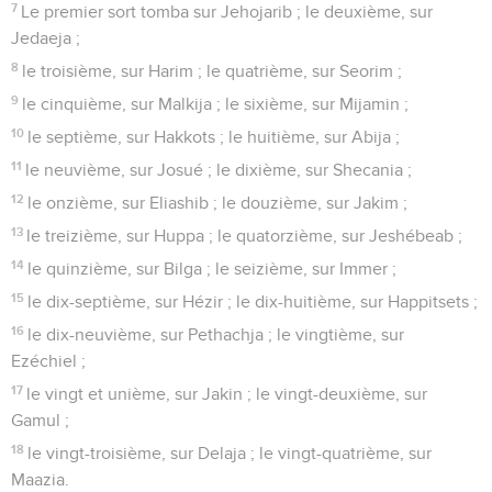
7
Le premier sort tomba sur Jehojarib ; le deuxième, sur
Jedaeja ;
8
le troisième, sur Harim ; le quatrième, sur Seorim ;
9
le cinquième, sur Malkija ; le sixième, sur Mijamin ;
10
le septième, sur Hakkots ; le huitième, sur Abija ;
11
le neuvième, sur Josué ; le dixième, sur Shecania ;
12
le onzième, sur Eliashib ; le douzième, sur Jakim ;
13
le treizième, sur Huppa ; le quatorzième, sur Jeshébeab ;
14
le quinzième, sur Bilga ; le seizième, sur Immer ;
15
le dix-septième, sur Hézir ; le dix-huitième, sur Happitsets ;
16
le dix-neuvième, sur Pethachja ; le vingtième, sur
Ezéchiel ;
17
le vingt et unième, sur Jakin ; le vingt-deuxième, sur
Gamul ;
18
le vingt-troisième, sur Delaja ; le vingt-quatrième, sur
Maazia.