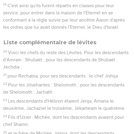
19
C'est ainsi qu'ils furent répartis en classes pour leur
service, pour entrer dans la maison de l'Eternel en se
conformant à la règle suivie par leur ancêtre Aaron d'après
les ordres que lui avait donnés l'Eternel, le Dieu d'Israël.
Liste complémentaire de lévites
20
Voici les chefs du reste des Lévites. Pour les descendants
d'Amram : Shubaël ; pour les descendants de Shubaël :
Jechdia ;
21
pour Rechabia, pour ses descendants : le chef Jishija.
22
Pour les Jitseharites : Shelomoth ; pour les descendants
de Shelomoth : Jachath.
23
Les descendants d'Hébron étaient Jerija, Amaria le
deuxième, Jachaziel le troisième, Jekameam le quatrième.
24
Fils d'Uziel : Michée, dont les descendants avaient pour
chef Shamir,
25
et le frère de Michée, Jishija, dont les descendants