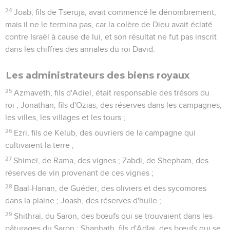
24
Joab, fils de Tseruja, avait commencé le dénombrement,
mais il ne le termina pas, car la colère de Dieu avait éclaté
contre Israël à cause de lui, et son résultat ne fut pas inscrit
dans les chiffres des annales du roi David.
Les administrateurs des biens royaux
25
Azmaveth, fils d'Adiel, était responsable des trésors du
roi ; Jonathan, fils d'Ozias, des réserves dans les campagnes,
les villes, les villages et les tours ;
26
Ezri, fils de Kelub, des ouvriers de la campagne qui
cultivaient la terre ;
27
Shimeï, de Rama, des vignes ; Zabdi, de Shepham, des
réserves de vin provenant de ces vignes ;
28
Baal-Hanan, de Guéder, des oliviers et des sycomores
dans la plaine ; Joash, des réserves d'huile ;
29
Shithraï, du Saron, des bœufs qui se trouvaient dans les
pâturages du Saron ; Shaphath, fils d'Adlaï, des bœufs qui se