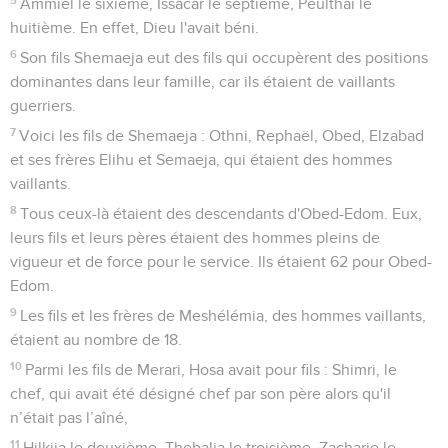
Ammiel le sixième, Issacar le septième, Peulthaï le
huitième. En effet, Dieu l'avait béni.
6
Son fils Shemaeja eut des fils qui occupèrent des positions
dominantes dans leur famille, car ils étaient de vaillants
guerriers.
7
Voici les fils de Shemaeja : Othni, Rephaël, Obed, Elzabad
et ses frères Elihu et Semaeja, qui étaient des hommes
vaillants.
8
Tous ceux-là étaient des descendants d'Obed-Edom. Eux,
leurs fils et leurs pères étaient des hommes pleins de
vigueur et de force pour le service. Ils étaient 62 pour Obed-
Edom.
9
Les fils et les frères de Meshélémia, des hommes vaillants,
étaient au nombre de 18.
10
Parmi les fils de Merari, Hosa avait pour fils : Shimri, le
chef, qui avait été désigné chef par son père alors qu'il
n’était pas l’aîné,
11
Hilkija le deuxième, Thebalia le troisième, Zacharie le