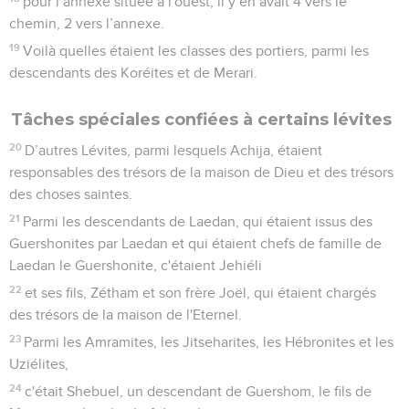
pour l’annexe située à l'ouest, il y en avait 4 vers le
chemin, 2 vers l’annexe.
19
Voilà quelles étaient les classes des portiers, parmi les
descendants des Koréites et de Merari.
Tâches spéciales confiées à certains lévites
20
D’autres Lévites, parmi lesquels Achija, étaient
responsables des trésors de la maison de Dieu et des trésors
des choses saintes.
21
Parmi les descendants de Laedan, qui étaient issus des
Guershonites par Laedan et qui étaient chefs de famille de
Laedan le Guershonite, c'étaient Jehiéli
22
et ses fils, Zétham et son frère Joël, qui étaient chargés
des trésors de la maison de l'Eternel.
23
Parmi les Amramites, les Jitseharites, les Hébronites et les
Uziélites,
24
c'était Shebuel, un descendant de Guershom, le fils de