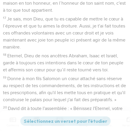
maison en ton honneur, en l’honneur de ton saint nom, c'est
à toi que tout appartient.
17
Je sais, mon Dieu, que tu es capable de mettre le cœur à
l’épreuve et que tu aimes la droiture. Aussi, je t'ai fait toutes
ces offrandes volontaires avec un cœur droit et je vois
maintenant avec joie ton peuple ici présent agir de la même
manière.
18
Eternel, Dieu de nos ancêtres Abraham, Isaac et Israël,
garde à toujours ces intentions dans le cœur de ton peuple
et affermis son cœur pour qu’il reste tourné vers toi.
19
Donne à mon fils Salomon un cœur attaché sans réserve
au respect de tes commandements, de tes instructions et de
tes prescriptions, afin qu'il les mette tous en pratique et qu'il
construise le palais pour lequel j'ai fait des préparatifs. »
20
David dit à toute l'assemblée : « Bénissez l'Eternel, votre
Dieu ! » Et toute l'assemblée bénit l'Eternel, le Dieu de leurs
ancêtres. Ils s'inclinèrent et se prosternèrent devant l'Eternel
Contenus
Versions
Commentaires
Strong
Dictionnaire
et devant le roi.