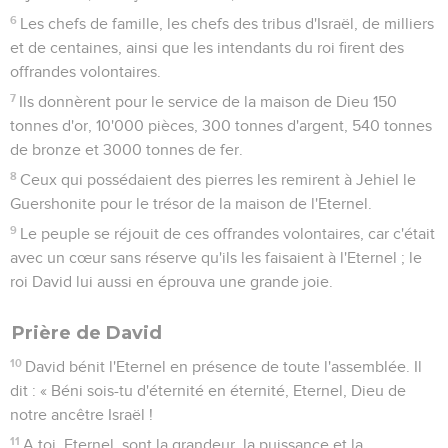
6
Les chefs de famille, les chefs des tribus d'Israël, de milliers
et de centaines, ainsi que les intendants du roi firent des
offrandes volontaires.
7
Ils donnèrent pour le service de la maison de Dieu 150
tonnes d'or, 10'000 pièces, 300 tonnes d'argent, 540 tonnes
de bronze et 3000 tonnes de fer.
8
Ceux qui possédaient des pierres les remirent à Jehiel le
Guershonite pour le trésor de la maison de l'Eternel.
9
Le peuple se réjouit de ces offrandes volontaires, car c'était
avec un cœur sans réserve qu'ils les faisaient à l'Eternel ; le
roi David lui aussi en éprouva une grande joie.
Prière de David
10
David bénit l'Eternel en présence de toute l'assemblée. Il
dit : « Béni sois-tu d'éternité en éternité, Eternel, Dieu de
notre ancêtre Israël !
11
A toi, Eternel, sont la grandeur, la puissance et la