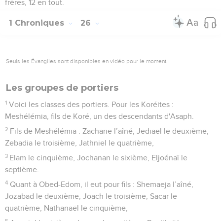
frères, 12 en tout.
1 Chroniques
26
Seuls les Évangiles sont disponibles en vidéo pour le moment.
Les groupes de portiers
1
Voici les classes des portiers. Pour les Koréites :
Meshélémia, fils de Koré, un des descendants d'Asaph.
2
Fils de Meshélémia : Zacharie l’aîné, Jediaël le deuxième,
Zebadia le troisième, Jathniel le quatrième,
3
Elam le cinquième, Jochanan le sixième, Eljoénaï le
septième.
4
Quant à Obed-Edom, il eut pour fils : Shemaeja l’aîné,
Jozabad le deuxième, Joach le troisième, Sacar le
quatrième, Nathanaël le cinquième,
5