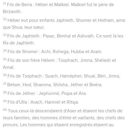
31
Fils de Beria : Héber et Malkiel. Malkiel fut le père de
Birzavith.
32
Héber eut pour enfants Japhleth, Shomer et Hotham, ainsi
que Shua, leur sœur.
33
Fils de Japhleth : Pasac, Bimhal et Ashvath. Ce sont là les
fils de Japhleth.
34
Fils de Shomer : Achi, Rohega, Hubba et Aram.
35
Fils de son frère Hélem : Tsophach, Jimna, Shélesh et
Amal.
36
Fils de Tsophach : Suach, Harnépher, Shual, Béri, Jimra,
37
Betser, Hod, Shamma, Shilsha, Jéther et Beéra.
38
Fils de Jéther : Jephunné, Pispa et Ara.
39
Fils d'Ulla : Arach, Hanniel et Ritsja.
40
Tous ceux-là descendaient d'Aser et étaient les chefs de
leurs familles, des hommes d'élite et vaillants, des chefs des
princes. Les hommes qui étaient enregistrés étaient au