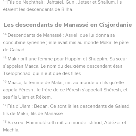
13
Fils de Nephthali : Jahtsiel, Guni, Jetser et Shallum. Ils
étaient les descendants de Bilha.
Les descendants de Manassé en Cisjordanie
14
Descendants de Manassé : Asriel, que lui donna sa
concubine syrienne ; elle avait mis au monde Makir, le père
de Galaad.
15
Makir prit une femme pour Huppim et Shuppim. Sa sœur
s’appelait Maaca. Le nom du deuxième descendant était
Tselophchad, qui n’eut que des filles.
16
Maaca, la femme de Makir, mit au monde un fils qu’elle
appela Péresh ; le frère de ce Péresh s’appelait Shéresh, et
ses fils Ulam et Rékem.
17
Fils d'Ulam : Bedan. Ce sont là les descendants de Galaad,
fils de Makir, fils de Manassé.
18
Sa sœur Hammoléketh mit au monde Ishhod, Abiézer et
Machla.