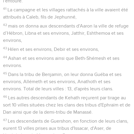
l'entoure.
41
La campagne et les villages rattachés à la ville avaient été
attribués à Caleb, fils de Jephunné,
42
mais on donna aux descendants d'Aaron la ville de refuge
d’Hébron, Libna et ses environs, Jatthir, Eshthemoa et ses
environs,
43
Hilen et ses environs, Debir et ses environs,
44
Ashan et ses environs ainsi que Beth-Shémesh et ses
environs.
45
Dans la tribu de Benjamin, on leur donna Guéba et ses
environs, Allémeth et ses environs, Anathoth et ses
environs. Total de leurs villes : 13, d'après leurs clans.
46
Les autres descendants de Kehath reçurent par tirage au
sort 10 villes situées chez les clans des tribus d'Ephraïm et de
Dan ainsi que de la demi-tribu de Manassé.
47
Les descendants de Guershon, en fonction de leurs clans,
eurent 13 villes prises aux tribus d'Issacar, d'Aser, de