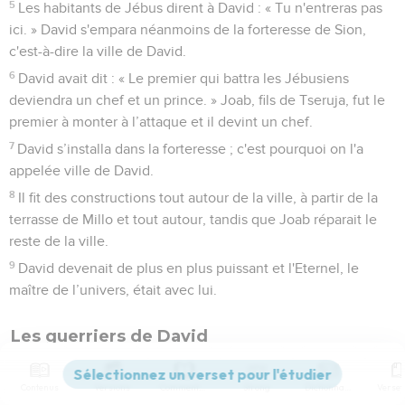
5
Les habitants de Jébus dirent à David : « Tu n'entreras pas
ici. » David s'empara néanmoins de la forteresse de Sion,
c'est-à-dire la ville de David.
6
David avait dit : « Le premier qui battra les Jébusiens
deviendra un chef et un prince. » Joab, fils de Tseruja, fut le
premier à monter à l’attaque et il devint un chef.
7
David s’installa dans la forteresse ; c'est pourquoi on l'a
appelée ville de David.
8
Il fit des constructions tout autour de la ville, à partir de la
terrasse de Millo et tout autour, tandis que Joab réparait le
reste de la ville.
9
David devenait de plus en plus puissant et l'Eternel, le
maître de l’univers, était avec lui.
Les guerriers de David
10
Voici les chefs des vaillants hommes qui étaient au service
de David et qui, avec tout Israël, le soutinrent dans son
Contenus
Versions
Commentaires
Strong
Dictionnaire