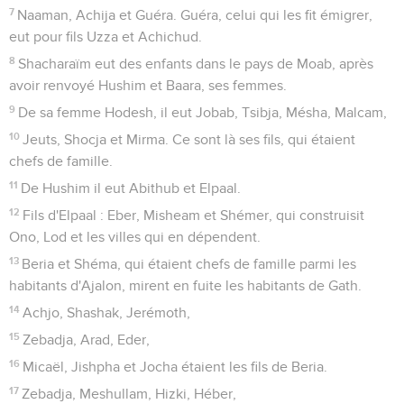
7
Naaman, Achija et Guéra. Guéra, celui qui les fit émigrer,
eut pour fils Uzza et Achichud.
8
Shacharaïm eut des enfants dans le pays de Moab, après
avoir renvoyé Hushim et Baara, ses femmes.
9
De sa femme Hodesh, il eut Jobab, Tsibja, Mésha, Malcam,
10
Jeuts, Shocja et Mirma. Ce sont là ses fils, qui étaient
chefs de famille.
11
De Hushim il eut Abithub et Elpaal.
12
Fils d'Elpaal : Eber, Misheam et Shémer, qui construisit
Ono, Lod et les villes qui en dépendent.
13
Beria et Shéma, qui étaient chefs de famille parmi les
habitants d'Ajalon, mirent en fuite les habitants de Gath.
14
Achjo, Shashak, Jerémoth,
15
Zebadja, Arad, Eder,
16
Micaël, Jishpha et Jocha étaient les fils de Beria.
17
Zebadja, Meshullam, Hizki, Héber,