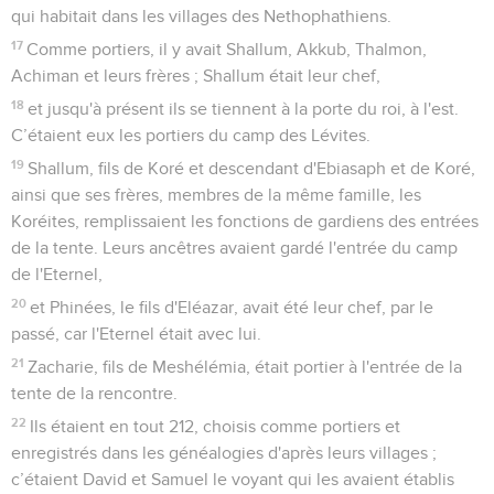
qui habitait dans les villages des Nethophathiens.
17
Comme portiers, il y avait Shallum, Akkub, Thalmon,
Achiman et leurs frères ; Shallum était leur chef,
18
et jusqu'à présent ils se tiennent à la porte du roi, à l'est.
C’étaient eux les portiers du camp des Lévites.
19
Shallum, fils de Koré et descendant d'Ebiasaph et de Koré,
ainsi que ses frères, membres de la même famille, les
Koréites, remplissaient les fonctions de gardiens des entrées
de la tente. Leurs ancêtres avaient gardé l'entrée du camp
de l'Eternel,
20
et Phinées, le fils d'Eléazar, avait été leur chef, par le
passé, car l'Eternel était avec lui.
21
Zacharie, fils de Meshélémia, était portier à l'entrée de la
tente de la rencontre.
22
Ils étaient en tout 212, choisis comme portiers et
enregistrés dans les généalogies d'après leurs villages ;
c’étaient David et Samuel le voyant qui les avaient établis