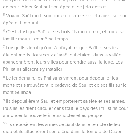
de peur. Alors Saül prit son épée et se jeta dessus.
5
Voyant Saül mort, son porteur d’armes se jeta aussi sur son
épée et il mourut.
6
C’est ainsi que Saül et ses trois fils moururent, et toute sa
famille mourut en même temps.
7
Lorsqu’ils virent qu’on s’enfuyait et que Saül et ses fils
étaient morts, tous ceux d'Israël qui étaient dans la vallée
abandonnèrent leurs villes pour prendre aussi la fuite. Les
Philistins allèrent s'y installer.
8
Le lendemain, les Philistins vinrent pour dépouiller les
morts et ils trouvèrent le cadavre de Saül et de ses fils sur le
mont Guilboa.
9
Ils dépouillèrent Saül et emportèrent sa tête et ses armes.
Puis ils les firent circuler dans tout le pays des Philistins pour
annoncer la nouvelle à leurs idoles et au peuple.
10
Ils déposèrent les armes de Saül dans le temple de leur
dieu et ils attachèrent son crâne dans le temple de Dagon.