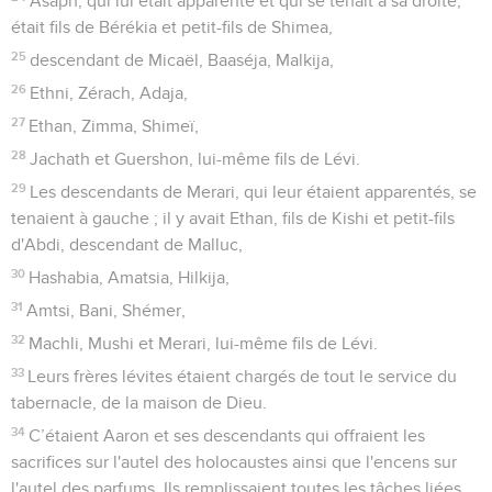
Asaph, qui lui était apparenté et qui se tenait à sa droite,
était fils de Bérékia et petit-fils de Shimea,
25
descendant de Micaël, Baaséja, Malkija,
26
Ethni, Zérach, Adaja,
27
Ethan, Zimma, Shimeï,
28
Jachath et Guershon, lui-même fils de Lévi.
29
Les descendants de Merari, qui leur étaient apparentés, se
tenaient à gauche ; il y avait Ethan, fils de Kishi et petit-fils
d'Abdi, descendant de Malluc,
30
Hashabia, Amatsia, Hilkija,
31
Amtsi, Bani, Shémer,
32
Machli, Mushi et Merari, lui-même fils de Lévi.
33
Leurs frères lévites étaient chargés de tout le service du
tabernacle, de la maison de Dieu.
34
C’étaient Aaron et ses descendants qui offraient les
sacrifices sur l'autel des holocaustes ainsi que l'encens sur
l'autel des parfums. Ils remplissaient toutes les tâches liées