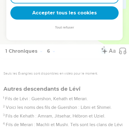
38
Achithub eut pour fils Tsadok ; Tsadok eut Shallum ;
Accepter tous les cookies
39
Shallum eut pour fils Hilkija ; Hilkija eut Azaria ;
40
Azaria eut pour fils Seraja ; Seraja eut Jehotsadak.
Tout refuser
41
Jehotsadak partit quand l'Eternel exila Juda et Jérusalem
par l’intermédiaire de Nebucadnetsar.
1 Chroniques
6
Seuls les Évangiles sont disponibles en vidéo pour le moment.
Autres descendants de Lévi
1
Fils de Lévi : Guershon, Kehath et Merari.
2
Voici les noms des fils de Guershon : Libni et Shimeï.
3
Fils de Kehath : Amram, Jitsehar, Hébron et Uziel.
4
Fils de Merari : Machli et Mushi. Tels sont les clans de Lévi