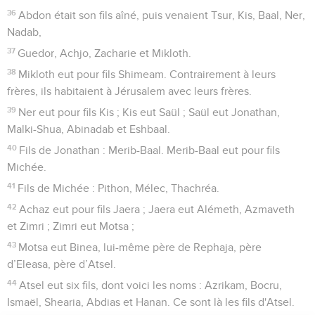
36
Abdon était son fils aîné, puis venaient Tsur, Kis, Baal, Ner,
Nadab,
37
Guedor, Achjo, Zacharie et Mikloth.
38
Mikloth eut pour fils Shimeam. Contrairement à leurs
frères, ils habitaient à Jérusalem avec leurs frères.
39
Ner eut pour fils Kis ; Kis eut Saül ; Saül eut Jonathan,
Malki-Shua, Abinadab et Eshbaal.
40
Fils de Jonathan : Merib-Baal. Merib-Baal eut pour fils
Michée.
41
Fils de Michée : Pithon, Mélec, Thachréa.
42
Achaz eut pour fils Jaera ; Jaera eut Alémeth, Azmaveth
et Zimri ; Zimri eut Motsa ;
43
Motsa eut Binea, lui-même père de Rephaja, père
d’Eleasa, père d’Atsel.
44
Atsel eut six fils, dont voici les noms : Azrikam, Bocru,
Ismaël, Shearia, Abdias et Hanan. Ce sont là les fils d'Atsel.