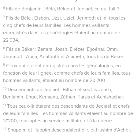
6
Fils de Benjamin : Béla, Béker et Jediaël, ce qui fait 3.
7
Fils de Béla : Etsbon, Uzzi, Uziel, Jerimoth et Iri, tous les
cinq chefs de leurs familles. Les hommes vaillants
enregistrés dans les généalogies étaient au nombre de
22'034.
8
Fils de Béker : Zemira, Joash, Eliézer, Eljoénaï, Omri,
Jerémoth, Abija, Anathoth et Alameth, tous fils de Béker.
9
Ceux qui étaient enregistrés dans les généalogies, en
fonction de leur lignée, comme chefs de leurs familles, tous
hommes vaillants, étaient au nombre de 20'200.
10
Descendants de Jediaël : Bilhan et ses fils Jeush,
Benjamin, Ehud, Kenaana, Zéthan, Tarsis et Achishachar.
11
Tous ceux-là étaient des descendants de Jediaël et chefs
de leurs familles. Les hommes vaillants étaient au nombre de
17'200, tous aptes au service militaire et à la guerre.
12
Shuppim et Huppim descendaient d'Ir, et Hushim d'Acher.