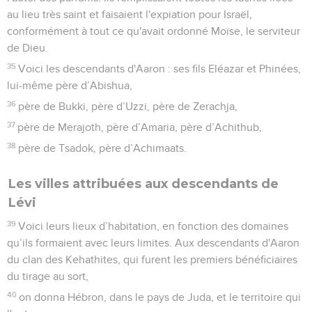
au lieu très saint et faisaient l'expiation pour Israël,
conformément à tout ce qu'avait ordonné Moïse, le serviteur
de Dieu.
35
Voici les descendants d'Aaron : ses fils Eléazar et Phinées,
lui-même père d’Abishua,
36
père de Bukki, père d’Uzzi, père de Zerachja,
37
père de Merajoth, père d’Amaria, père d’Achithub,
38
père de Tsadok, père d’Achimaats.
Les villes attribuées aux descendants de
Lévi
39
Voici leurs lieux d’habitation, en fonction des domaines
qu’ils formaient avec leurs limites. Aux descendants d'Aaron
du clan des Kehathites, qui furent les premiers bénéficiaires
du tirage au sort,
40
on donna Hébron, dans le pays de Juda, et le territoire qui