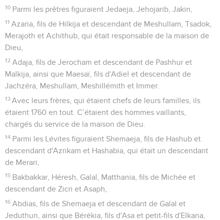
10
Parmi les prêtres figuraient Jedaeja, Jehojarib, Jakin,
11
Azaria, fils de Hilkija et descendant de Meshullam, Tsadok,
Merajoth et Achithub, qui était responsable de la maison de
Dieu,
12
Adaja, fils de Jerocham et descendant de Pashhur et
Malkija, ainsi que Maesaï, fils d'Adiel et descendant de
Jachzéra, Meshullam, Meshillémith et Immer.
13
Avec leurs frères, qui étaient chefs de leurs familles, ils
étaient 1760 en tout. C’étaient des hommes vaillants,
chargés du service de la maison de Dieu.
14
Parmi les Lévites figuraient Shemaeja, fils de Hashub et
descendant d'Azrikam et Hashabia, qui était un descendant
de Merari,
15
Bakbakkar, Héresh, Galal, Matthania, fils de Michée et
descendant de Zicri et Asaph,
16
Abdias, fils de Shemaeja et descendant de Galal et
Jeduthun, ainsi que Bérékia, fils d'Asa et petit-fils d'Elkana,