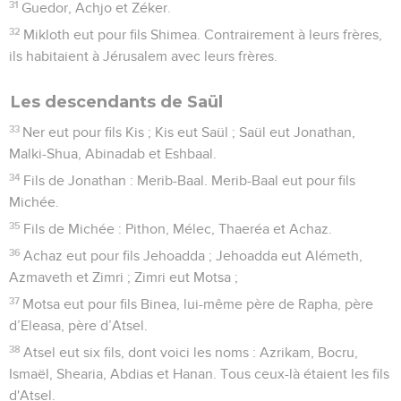
31
Guedor, Achjo et Zéker.
32
Mikloth eut pour fils Shimea. Contrairement à leurs frères,
ils habitaient à Jérusalem avec leurs frères.
Les descendants de Saül
33
Ner eut pour fils Kis ; Kis eut Saül ; Saül eut Jonathan,
Malki-Shua, Abinadab et Eshbaal.
34
Fils de Jonathan : Merib-Baal. Merib-Baal eut pour fils
Michée.
35
Fils de Michée : Pithon, Mélec, Thaeréa et Achaz.
36
Achaz eut pour fils Jehoadda ; Jehoadda eut Alémeth,
Azmaveth et Zimri ; Zimri eut Motsa ;
37
Motsa eut pour fils Binea, lui-même père de Rapha, père
d’Eleasa, père d’Atsel.
38
Atsel eut six fils, dont voici les noms : Azrikam, Bocru,
Ismaël, Shearia, Abdias et Hanan. Tous ceux-là étaient les fils
d'Atsel.