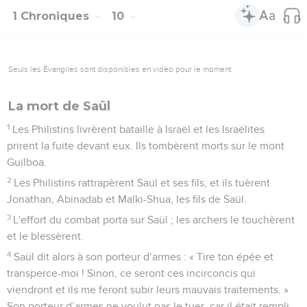
1 Chroniques
10
Seuls les Évangiles sont disponibles en vidéo pour le moment.
La mort de Saül
1
Les Philistins livrèrent bataille à Israël et les Israélites
prirent la fuite devant eux. Ils tombèrent morts sur le mont
Guilboa.
2
Les Philistins rattrapèrent Saül et ses fils, et ils tuèrent
Jonathan, Abinadab et Malki-Shua, les fils de Saül.
3
L'effort du combat porta sur Saül ; les archers le touchèrent
et le blessèrent.
4
Saül dit alors à son porteur d’armes : « Tire ton épée et
transperce-moi ! Sinon, ce seront ces incirconcis qui
viendront et ils me feront subir leurs mauvais traitements. »
Son porteur d’armes ne voulut pas le tuer, car il était rempli