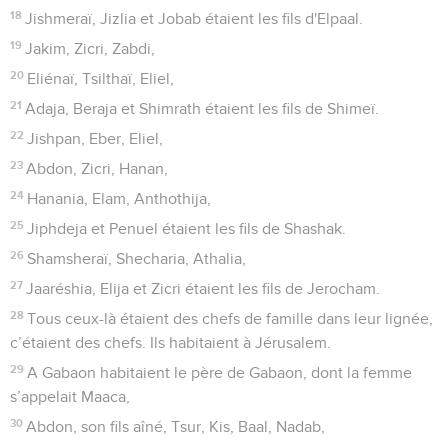
18
Jishmeraï, Jizlia et Jobab étaient les fils d'Elpaal.
19
Jakim, Zicri, Zabdi,
20
Eliénaï, Tsilthaï, Eliel,
21
Adaja, Beraja et Shimrath étaient les fils de Shimeï.
22
Jishpan, Eber, Eliel,
23
Abdon, Zicri, Hanan,
24
Hanania, Elam, Anthothija,
25
Jiphdeja et Penuel étaient les fils de Shashak.
26
Shamsheraï, Shecharia, Athalia,
27
Jaaréshia, Elija et Zicri étaient les fils de Jerocham.
28
Tous ceux-là étaient des chefs de famille dans leur lignée,
c’étaient des chefs. Ils habitaient à Jérusalem.
29
A Gabaon habitaient le père de Gabaon, dont la femme
s’appelait Maaca,
30
Abdon, son fils aîné, Tsur, Kis, Baal, Nadab,