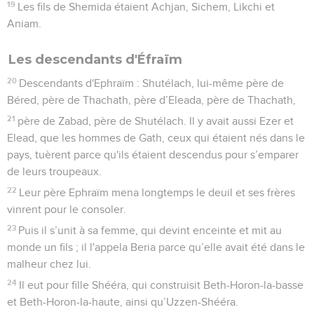
19
Les fils de Shemida étaient Achjan, Sichem, Likchi et
Aniam.
Les descendants d'Éfraïm
20
Descendants d'Ephraïm : Shutélach, lui-même père de
Béred, père de Thachath, père d’Eleada, père de Thachath,
21
père de Zabad, père de Shutélach. Il y avait aussi Ezer et
Elead, que les hommes de Gath, ceux qui étaient nés dans le
pays, tuèrent parce qu'ils étaient descendus pour s’emparer
de leurs troupeaux.
22
Leur père Ephraïm mena longtemps le deuil et ses frères
vinrent pour le consoler.
23
Puis il s’unit à sa femme, qui devint enceinte et mit au
monde un fils ; il l'appela Beria parce qu’elle avait été dans le
malheur chez lui.
24
Il eut pour fille Shééra, qui construisit Beth-Horon-la-basse
et Beth-Horon-la-haute, ainsi qu’Uzzen-Shééra.