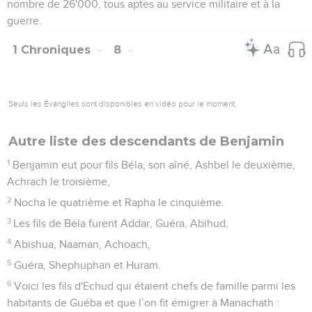
nombre de 26'000, tous aptes au service militaire et à la
guerre.
1 Chroniques
8
Seuls les Évangiles sont disponibles en vidéo pour le moment.
Autre liste des descendants de Benjamin
1
Benjamin eut pour fils Béla, son aîné, Ashbel le deuxième,
Achrach le troisième,
2
Nocha le quatrième et Rapha le cinquième.
3
Les fils de Béla furent Addar, Guéra, Abihud,
4
Abishua, Naaman, Achoach,
5
Guéra, Shephuphan et Huram.
6
Voici les fils d'Echud qui étaient chefs de famille parmi les
habitants de Guéba et que l’on fit émigrer à Manachath :