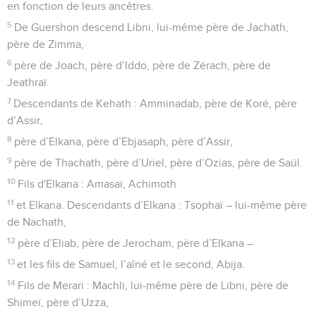
en fonction de leurs ancêtres.
5
De Guershon descend Libni, lui-même père de Jachath,
père de Zimma,
6
père de Joach, père d’Iddo, père de Zérach, père de
Jeathraï.
7
Descendants de Kehath : Amminadab, père de Koré, père
d’Assir,
8
père d’Elkana, père d’Ebjasaph, père d’Assir,
9
père de Thachath, père d’Uriel, père d’Ozias, père de Saül.
10
Fils d'Elkana : Amasaï, Achimoth
11
et Elkana. Descendants d’Elkana : Tsophaï – lui-même père
de Nachath,
12
père d’Eliab, père de Jerocham, père d’Elkana –
13
et les fils de Samuel, l’aîné et le second, Abija.
14
Fils de Merari : Machli, lui-même père de Libni, père de
Shimeï, père d’Uzza,