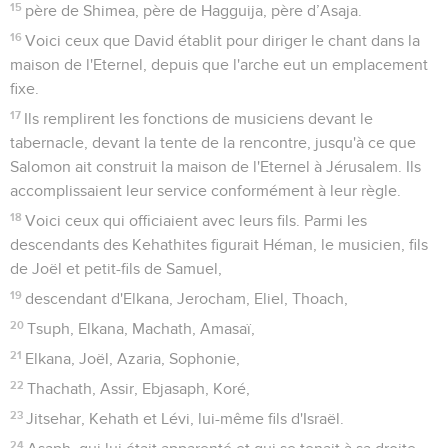
15
père de Shimea, père de Hagguija, père d’Asaja.
16
Voici ceux que David établit pour diriger le chant dans la
maison de l'Eternel, depuis que l'arche eut un emplacement
fixe.
17
Ils remplirent les fonctions de musiciens devant le
tabernacle, devant la tente de la rencontre, jusqu'à ce que
Salomon ait construit la maison de l'Eternel à Jérusalem. Ils
accomplissaient leur service conformément à leur règle.
18
Voici ceux qui officiaient avec leurs fils. Parmi les
descendants des Kehathites figurait Héman, le musicien, fils
de Joël et petit-fils de Samuel,
19
descendant d'Elkana, Jerocham, Eliel, Thoach,
20
Tsuph, Elkana, Machath, Amasaï,
21
Elkana, Joël, Azaria, Sophonie,
22
Thachath, Assir, Ebjasaph, Koré,
23
Jitsehar, Kehath et Lévi, lui-même fils d'Israël.
24