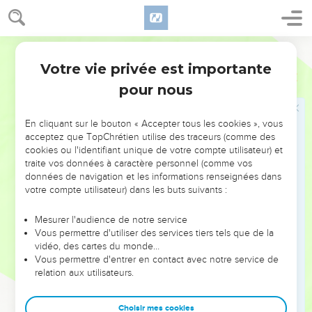
à Gozan, où ils sont restés jusqu'à aujourd’hui.
Les descendants de Lévi: les grands-prêtres
Segond 21
27
Fils de Lévi : Guershon, Kehath et Merari.
Votre vie privée est importante
1 Chroniques
5
28
Fils de Kehath : Amram, Jitsehar, Hébron et Uziel.
pour nous
29
Enfants d'Amram : Aaron, Moïse et Miriam. Fils d'Aaron :
Nadab, Abihu, Eléazar et Ithamar.
En cliquant sur le bouton « Accepter tous les cookies », vous
acceptez que TopChrétien utilise des traceurs (comme des
30
Eléazar eut pour fils Phinées ; Phinées eut Abishua ;
cookies ou l'identifiant unique de votre compte utilisateur) et
31
traite vos données à caractère personnel (comme vos
Abishua eut pour fils Bukki ; Bukki eut Uzzi ;
données de navigation et les informations renseignées dans
32
Uzzi eut pour fils Zerachja ; Zerachja eut Merajoth ;
votre compte utilisateur) dans les buts suivants :
33
Merajoth eut pour fils Amaria ; Amaria eut Achithub ;
Mesurer l'audience de notre service
34
Achithub eut pour fils Tsadok ; Tsadok eut Achimaats ;
Vous permettre d'utiliser des services tiers tels que de la
35
vidéo, des cartes du monde…
Achimaats eut pour fils Azaria ; Azaria eut Jochanan ;
Vous permettre d'entrer en contact avec notre service de
36
Jochanan eut pour fils Azaria, qui exerça ses fonctions de
relation aux utilisateurs.
prêtre dans le temple que Salomon construisit à Jérusalem ;
37
Azaria eut pour fils Amaria ; Amaria eut Achithub ;
Choisir mes cookies