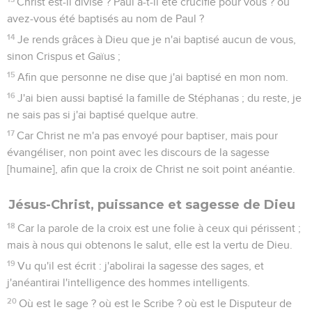
Christ est-il divisé ? Paul a-t-il été crucifié pour vous ? ou
avez-vous été baptisés au nom de Paul ?
14
Je rends grâces à Dieu que je n'ai baptisé aucun de vous,
sinon Crispus et Gaïus ;
15
Afin que personne ne dise que j'ai baptisé en mon nom.
16
J'ai bien aussi baptisé la famille de Stéphanas ; du reste, je
ne sais pas si j'ai baptisé quelque autre.
17
Car Christ ne m'a pas envoyé pour baptiser, mais pour
évangéliser, non point avec les discours de la sagesse
[humaine], afin que la croix de Christ ne soit point anéantie.
Jésus-Christ, puissance et sagesse de Dieu
18
Car la parole de la croix est une folie à ceux qui périssent ;
mais à nous qui obtenons le salut, elle est la vertu de Dieu.
19
Vu qu'il est écrit : j'abolirai la sagesse des sages, et
j'anéantirai l'intelligence des hommes intelligents.
20
Où est le sage ? où est le Scribe ? où est le Disputeur de