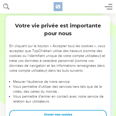
premièrement rassasié en partie d'avoir été avec vous.
25
Mais pour le présent je m'en vais à Jérusalem pour assister
les Saints.
Martin
26
Car il a semblé bon aux Macédoniens et aux Achaïens de
Votre vie privée est importante
Romains
15
faire une contribution pour les pauvres d'entre les Saints qui
pour nous
sont à Jérusalem.
27
Il leur a, dis-je, ainsi semblé bon, et aussi leur sont-ils
En cliquant sur le bouton « Accepter tous les cookies », vous
obligés : car si les Gentils ont été participants de leurs biens
acceptez que TopChrétien utilise des traceurs (comme des
spirituels, ils leur doivent aussi faire part des charnels.
cookies ou l'identifiant unique de votre compte utilisateur) et
traite vos données à caractère personnel (comme vos
28
Après donc que j'aurai achevé cela, et que j'aurai
données de navigation et les informations renseignées dans
consigné ce fruit, j'irai en Espagne en passant par vos
votre compte utilisateur) dans les buts suivants :
quartiers.
Mesurer l'audience de notre service
29
Et je sais que quand j'irai vers vous j'y irai avec une
Vous permettre d'utiliser des services tiers tels que de la
abondance de bénédictions de l'Evangile de Christ.
vidéo, des cartes du monde…
30
Vous permettre d'entrer en contact avec notre service de
Or je vous exhorte, mes frères, par notre Seigneur Jésus-
relation aux utilisateurs.
Christ, et par la charité de l'Esprit, que vous combattiez avec
moi dans vos prières à Dieu pour moi.
Choisir mes cookies
31