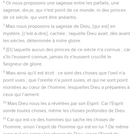
6
Or nous proposons une sagesse entre les parfaits, une
sagesse, dis-je, qui n'est point de ce monde, ni des princes
de ce siècle, qui vont être anéantis.
7
Mais nous proposons la sagesse de Dieu, [qui est] en
mystère, [c'est-à-dire], cachée ; laquelle Dieu avait, dès avant
les siècles, déterminée à notre gloire.
8
[Et] laquelle aucun des princes de ce siècle n'a connue ; car
s'ils l'eussent connue, jamais ils n'eussent crucifié le
Seigneur de gloire.
9
Mais ainsi qu'il est écrit : ce sont des choses que l'oeil n'a
point vues ; que l'oreille n'a point ouïes, et qui ne sont point
montées au cœur de l'homme, lesquelles Dieu a préparées à
ceux qui l’aiment.
10
Mais Dieu nous les a révélées par son Esprit. Car l'Esprit
sonde toutes choses, même les choses profondes de Dieu.
11
Car qui est-ce des hommes qui sache les choses de
l'homme, sinon l’esprit de l'homme qui est en lui ? De même
aussi nul n'a connu les choses de Dieu, sinon l'Esprit de