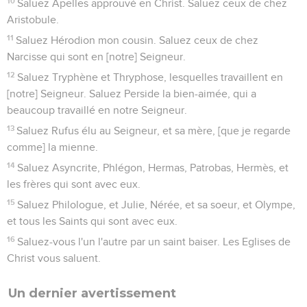
10
Saluez Apelles approuvé en Christ. Saluez ceux de chez
Aristobule.
11
Saluez Hérodion mon cousin. Saluez ceux de chez
Narcisse qui sont en [notre] Seigneur.
12
Saluez Tryphène et Thryphose, lesquelles travaillent en
[notre] Seigneur. Saluez Perside la bien-aimée, qui a
beaucoup travaillé en notre Seigneur.
13
Saluez Rufus élu au Seigneur, et sa mère, [que je regarde
comme] la mienne.
14
Saluez Asyncrite, Phlégon, Hermas, Patrobas, Hermès, et
les frères qui sont avec eux.
15
Saluez Philologue, et Julie, Nérée, et sa soeur, et Olympe,
et tous les Saints qui sont avec eux.
16
Saluez-vous l'un l'autre par un saint baiser. Les Eglises de
Christ vous saluent.
Un dernier avertissement