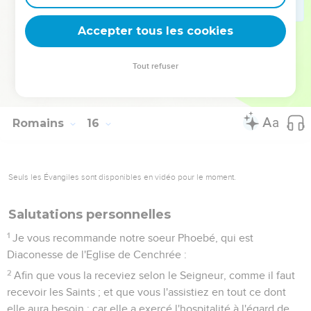
Afin que je sois délivré des rebelles qui sont en Judée, et
que mon administration que j'ai à faire à Jérusalem, soit
Accepter tous les cookies
rendue agréable aux Saints.
32
Afin que j'aille vers vous avec joie par la volonté de Dieu,
Tout refuser
et que je me récrée avec vous.
33
Or le Dieu de paix soit avec vous tous : Amen !
Romains
16
Seuls les Évangiles sont disponibles en vidéo pour le moment.
Salutations personnelles
1
Je vous recommande notre soeur Phoebé, qui est
Diaconesse de l'Eglise de Cenchrée :
2
Afin que vous la receviez selon le Seigneur, comme il faut
recevoir les Saints ; et que vous l'assistiez en tout ce dont
elle aura besoin ; car elle a exercé l'hospitalité à l'égard de