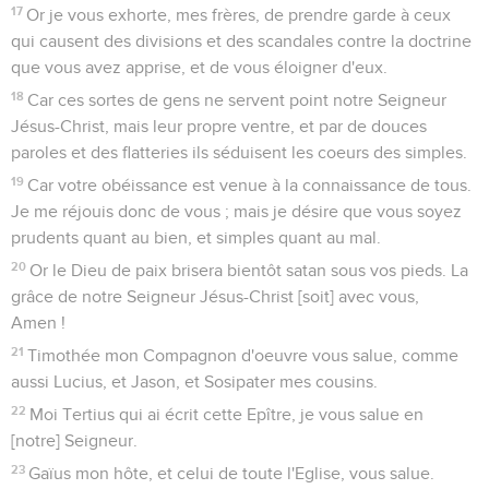
17
Or je vous exhorte, mes frères, de prendre garde à ceux
qui causent des divisions et des scandales contre la doctrine
que vous avez apprise, et de vous éloigner d'eux.
18
Car ces sortes de gens ne servent point notre Seigneur
Jésus-Christ, mais leur propre ventre, et par de douces
paroles et des flatteries ils séduisent les coeurs des simples.
19
Car votre obéissance est venue à la connaissance de tous.
Je me réjouis donc de vous ; mais je désire que vous soyez
prudents quant au bien, et simples quant au mal.
20
Or le Dieu de paix brisera bientôt satan sous vos pieds. La
grâce de notre Seigneur Jésus-Christ [soit] avec vous,
Amen !
21
Timothée mon Compagnon d'oeuvre vous salue, comme
aussi Lucius, et Jason, et Sosipater mes cousins.
22
Moi Tertius qui ai écrit cette Epître, je vous salue en
[notre] Seigneur.
23
Gaïus mon hôte, et celui de toute l'Eglise, vous salue.