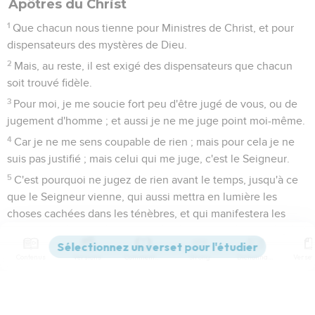
Apôtres du Christ
1
Que chacun nous tienne pour Ministres de Christ, et pour
dispensateurs des mystères de Dieu.
2
Mais, au reste, il est exigé des dispensateurs que chacun
soit trouvé fidèle.
3
Pour moi, je me soucie fort peu d'être jugé de vous, ou de
jugement d'homme ; et aussi je ne me juge point moi-même.
4
Car je ne me sens coupable de rien ; mais pour cela je ne
suis pas justifié ; mais celui qui me juge, c'est le Seigneur.
5
C'est pourquoi ne jugez de rien avant le temps, jusqu'à ce
que le Seigneur vienne, qui aussi mettra en lumière les
choses cachées dans les ténèbres, et qui manifestera les
conseils des coeurs ; et alors Dieu rendra à chacun [sa]
louange.
Contenus
Versions
Commentaires
Strong
Dictionnaire
6
Or, mes frères, j'ai tourné [par une façon de parler], ce
discours sur moi et sur Apollos, à cause de vous ; afin que
vous appreniez de nous à ne point présumer au delà de ce