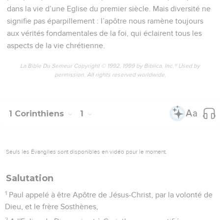
dans la vie d’une Eglise du premier siècle. Mais diversité ne
signifie pas éparpillement : l’apôtre nous ramène toujours
aux vérités fondamentales de la foi, qui éclairent tous les
aspects de la vie chrétienne.
La Bible Du Semeur Copyright © 1992, 1999 by Biblica, Inc.® Used by
permission. All rights reserved worldwide.
1 Corinthiens
1
Seuls les Évangiles sont disponibles en vidéo pour le moment.
Salutation
1
Paul appelé à être Apôtre de Jésus-Christ, par la volonté de
Dieu, et le frère Sosthènes,
2