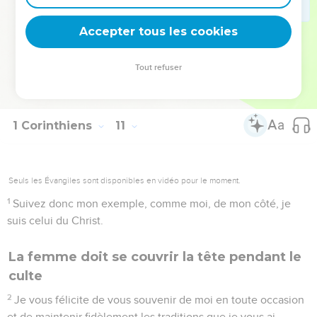
avantageux, mais je recherche le bien du plus grand nombre
Accepter tous les cookies
pour leur salut.
La Bible Du Semeur Copyright © 1992, 1999 by Biblica, Inc.® Used by permission.
Tout refuser
All rights reserved worldwide.
1 Corinthiens
11
Seuls les Évangiles sont disponibles en vidéo pour le moment.
1
Suivez donc mon exemple, comme moi, de mon côté, je
suis celui du Christ.
La femme doit se couvrir la tête pendant le
culte
2
Je vous félicite de vous souvenir de moi en toute occasion
et de maintenir fidèlement les traditions que je vous ai