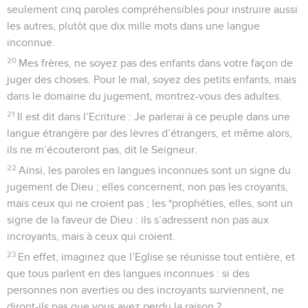
seulement cinq paroles compréhensibles pour instruire aussi
les autres, plutôt que dix mille mots dans une langue
inconnue.
20
Mes frères, ne soyez pas des enfants dans votre façon de
juger des choses. Pour le mal, soyez des petits enfants, mais
dans le domaine du jugement, montrez-vous des adultes.
21
Il est dit dans l’Ecriture : Je parlerai à ce peuple dans une
langue étrangère par des lèvres d’étrangers, et même alors,
ils ne m’écouteront pas, dit le Seigneur.
22
Ainsi, les paroles en langues inconnues sont un signe du
jugement de Dieu ; elles concernent, non pas les croyants,
mais ceux qui ne croient pas ; les *prophéties, elles, sont un
signe de la faveur de Dieu : ils s’adressent non pas aux
incroyants, mais à ceux qui croient.
23
En effet, imaginez que l’Eglise se réunisse tout entière, et
que tous parlent en des langues inconnues : si des
personnes non averties ou des incroyants surviennent, ne
diront-ils pas que vous avez perdu la raison ?