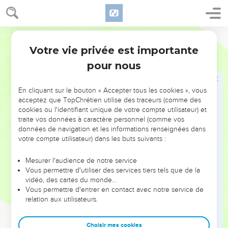
scrupule de conscience.
28
Mais si quelqu’un vous dit : « Cette viande a été offerte en
sacrifice à une idole », alors n’en mangez pas à cause de
Semeur
celui qui vous a prévenus et pour des raisons de conscience.
Votre vie privée est importante
1 Corinthiens
10
29
— Par conscience, j’entends, évidemment, non la vôtre,
pour nous
mais la sienne. — Pourquoi, en effet, exposerais-je ma liberté
à être condamnée du fait qu’un autre a des scrupules de
En cliquant sur le bouton « Accepter tous les cookies », vous
conscience ?
acceptez que TopChrétien utilise des traceurs (comme des
30
Si je mange en remerciant Dieu, pourquoi serais-je
cookies ou l'identifiant unique de votre compte utilisateur) et
traite vos données à caractère personnel (comme vos
critiqué au sujet d’un aliment pour lequel je rends grâce à
données de navigation et les informations renseignées dans
Dieu ?
votre compte utilisateur) dans les buts suivants :
31
Ainsi, que vous mangiez, que vous buviez, bref, quoi que
ce soit que vous fassiez, faites tout pour la gloire de Dieu.
Mesurer l'audience de notre service
Vous permettre d'utiliser des services tiers tels que de la
32
Mais que rien, dans votre comportement, ne soit une
vidéo, des cartes du monde…
occasion de chute, ni pour les *Juifs, ni pour les païens, ni
Vous permettre d'entrer en contact avec notre service de
relation aux utilisateurs.
pour les membres de l’Eglise de Dieu.
33
Agissez comme moi qui m’efforce, en toutes choses, de
Choisir mes cookies
m’adapter à tous. Je ne considère pas ce qui me serait