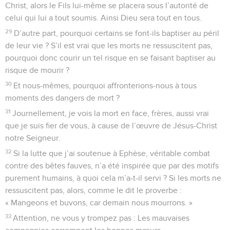
Christ, alors le Fils lui-même se placera sous l’autorité de
celui qui lui a tout soumis. Ainsi Dieu sera tout en tous.
29
D’autre part, pourquoi certains se font-ils baptiser au péril
de leur vie ? S’il est vrai que les morts ne ressuscitent pas,
pourquoi donc courir un tel risque en se faisant baptiser au
risque de mourir ?
30
Et nous-mêmes, pourquoi affronterions-nous à tous
moments des dangers de mort ?
31
Journellement, je vois la mort en face, frères, aussi vrai
que je suis fier de vous, à cause de l’œuvre de Jésus-Christ
notre Seigneur.
32
Si la lutte que j’ai soutenue à Ephèse, véritable combat
contre des bêtes fauves, n’a été inspirée que par des motifs
purement humains, à quoi cela m’a-t-il servi ? Si les morts ne
ressuscitent pas, alors, comme le dit le proverbe :
« Mangeons et buvons, car demain nous mourrons. »
33
Attention, ne vous y trompez pas : Les mauvaises