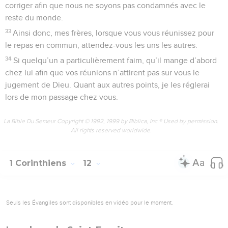
corriger afin que nous ne soyons pas condamnés avec le
reste du monde.
33
Ainsi donc, mes frères, lorsque vous vous réunissez pour
le repas en commun, attendez-vous les uns les autres.
34
Si quelqu’un a particulièrement faim, qu’il mange d’abord
chez lui afin que vos réunions n’attirent pas sur vous le
jugement de Dieu. Quant aux autres points, je les réglerai
lors de mon passage chez vous.
La Bible Du Semeur Copyright © 1992, 1999 by Biblica, Inc.® Used by permission.
All rights reserved worldwide.
1 Corinthiens
12
Seuls les Évangiles sont disponibles en vidéo pour le moment.