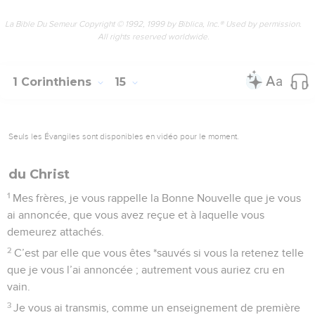
La Bible Du Semeur Copyright © 1992, 1999 by Biblica, Inc.® Used by permission.
All rights reserved worldwide.
1 Corinthiens
15
Seuls les Évangiles sont disponibles en vidéo pour le moment.
du Christ
1
Mes frères, je vous rappelle la Bonne Nouvelle que je vous
ai annoncée, que vous avez reçue et à laquelle vous
demeurez attachés.
2
C’est par elle que vous êtes *sauvés si vous la retenez telle
que je vous l’ai annoncée ; autrement vous auriez cru en
vain.
3
Je vous ai transmis, comme un enseignement de première