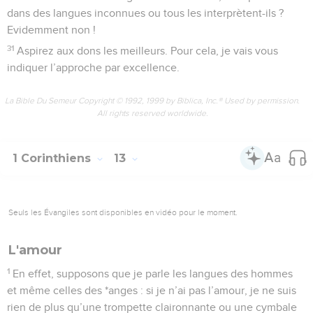
dans des langues inconnues ou tous les interprètent-ils ?
Evidemment non !
31
Aspirez aux dons les meilleurs. Pour cela, je vais vous
indiquer l’approche par excellence.
La Bible Du Semeur Copyright © 1992, 1999 by Biblica, Inc.® Used by permission.
All rights reserved worldwide.
1 Corinthiens
13
Seuls les Évangiles sont disponibles en vidéo pour le moment.
L'amour
1
En effet, supposons que je parle les langues des hommes
et même celles des *anges : si je n’ai pas l’amour, je ne suis
rien de plus qu’une trompette claironnante ou une cymbale