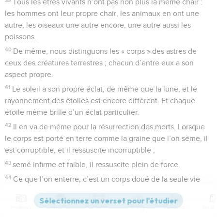
Tous les êtres vivants n’ont pas non plus la même chair :
les hommes ont leur propre chair, les animaux en ont une
autre, les oiseaux une autre encore, une autre aussi les
poissons.
40
De même, nous distinguons les « corps » des astres de
ceux des créatures terrestres ; chacun d’entre eux a son
aspect propre.
41
Le soleil a son propre éclat, de même que la lune, et le
rayonnement des étoiles est encore différent. Et chaque
étoile même brille d’un éclat particulier.
42
Il en va de même pour la résurrection des morts. Lorsque
le corps est porté en terre comme la graine que l’on sème, il
est corruptible, et il ressuscite incorruptible ;
43
semé infirme et faible, il ressuscite plein de force.
44
Ce que l’on enterre, c’est un corps doué de la seule vie
naturelle ; ce qui revit, c’est un corps dans lequel règne
l’Esprit de Dieu. Aussi vrai qu’il existe un corps doté de la
Contenus
Versions
Commentaires
Strong
Dictionnaire
seule vie naturelle, il existe aussi un corps régi par l’Esprit.