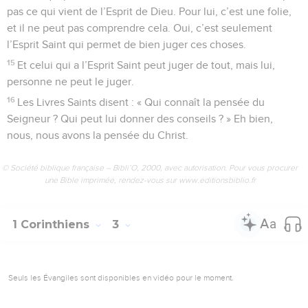
pas ce qui vient de l’Esprit de Dieu. Pour lui, c’est une folie,
et il ne peut pas comprendre cela. Oui, c’est seulement
l’Esprit Saint qui permet de bien juger ces choses.
15
Et celui qui a l’Esprit Saint peut juger de tout, mais lui,
personne ne peut le juger.
16
Les Livres Saints disent : « Qui connaît la pensée du
Seigneur ? Qui peut lui donner des conseils ? » Eh bien,
nous, nous avons la pensée du Christ.
© Société biblique française – Bibli’O, 2000, avec autorisation. Pour vous procurer
une Bible imprimée, rendez-vous sur www.editionsbiblio.fr
1 Corinthiens
3
Seuls les Évangiles sont disponibles en vidéo pour le moment.