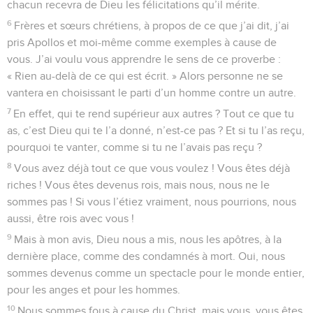
chacun recevra de Dieu les félicitations qu’il mérite.
6
Frères et sœurs chrétiens, à propos de ce que j’ai dit, j’ai
pris Apollos et moi-même comme exemples à cause de
vous. J’ai voulu vous apprendre le sens de ce proverbe :
« Rien au-delà de ce qui est écrit. » Alors personne ne se
vantera en choisissant le parti d’un homme contre un autre.
7
En effet, qui te rend supérieur aux autres ? Tout ce que tu
as, c’est Dieu qui te l’a donné, n’est-ce pas ? Et si tu l’as reçu,
pourquoi te vanter, comme si tu ne l’avais pas reçu ?
8
Vous avez déjà tout ce que vous voulez ! Vous êtes déjà
riches ! Vous êtes devenus rois, mais nous, nous ne le
sommes pas ! Si vous l’étiez vraiment, nous pourrions, nous
aussi, être rois avec vous !
9
Mais à mon avis, Dieu nous a mis, nous les apôtres, à la
dernière place, comme des condamnés à mort. Oui, nous
sommes devenus comme un spectacle pour le monde entier,
pour les anges et pour les hommes.
10
Nous sommes fous à cause du Christ, mais vous, vous êtes