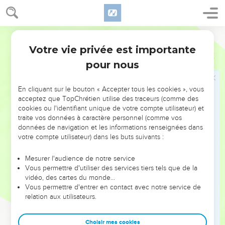
22
C’est moi, Tertius, qui écris cette lettre. Je vous salue
dans le Seigneur qui nous unit.
Parole de Vie
23
Gaïus vous salue. J’habite chez lui, et toute l’Église se
Votre vie privée est importante
Romains
16
réunit dans sa maison. Éraste, le trésorier de la ville, vous
pour nous
salue ainsi que Quartus, notre frère.
24
[]
En cliquant sur le bouton « Accepter tous les cookies », vous
acceptez que TopChrétien utilise des traceurs (comme des
Louange finale
cookies ou l'identifiant unique de votre compte utilisateur) et
traite vos données à caractère personnel (comme vos
25
Rendons gloire à Dieu ! Il a le pouvoir de vous rendre forts
données de navigation et les informations renseignées dans
par la Bonne Nouvelle que j’apporte en annonçant Jésus-
votre compte utilisateur) dans les buts suivants :
Christ. Par cette Bonne Nouvelle, Dieu fait connaître le
mystère caché depuis toujours
Mesurer l'audience de notre service
Vous permettre d'utiliser des services tiers tels que de la
26
et qui, maintenant, a été mis en pleine lumière. Alors tous
vidéo, des cartes du monde…
les peuples qui ne sont pas juifs peuvent le connaître par les
Vous permettre d'entrer en contact avec notre service de
relation aux utilisateurs.
livres des prophètes. Le Dieu qui existe depuis toujours a
donné cet ordre, pour que tous les peuples croient en lui et
lui obéissent.
Choisir mes cookies