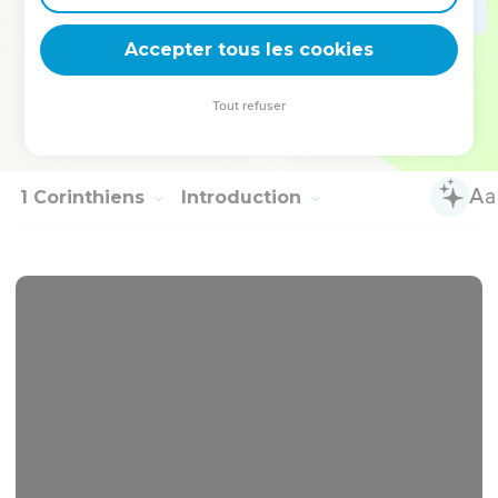
27
Rendons gloire à Dieu, le seul qui possède la sagesse ! À
Accepter tous les cookies
lui la gloire par Jésus-Christ, pour toujours ! Amen !
© Société biblique française – Bibli’O, 2000, avec autorisation. Pour vous procurer
Tout refuser
une Bible imprimée, rendez-vous sur www.editionsbiblio.fr
1 Corinthiens
Introduction