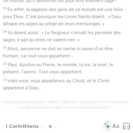
ce monde, qu’il devienne fou pour être vraiment sage !
19
En effet, la sagesse des gens de ce monde est une folie
pour Dieu. C’est pourquoi les Livres Saints disent : « Dieu
attrape les sages au piège de leurs mensonges. »
20
Ils disent aussi : « Le Seigneur connaît les pensées des
sages, il sait qu’elles ne valent rien. »
21
Alors, personne ne doit se vanter à cause d’un être
humain, car tout vous appartient :
22
Paul, Apollos ou Pierre, le monde, la vie, la mort, le
présent, l’avenir. Tout vous appartient,
23
mais vous, vous appartenez au Christ, et le Christ
appartient à Dieu.
© Société biblique française – Bibli’O, 2000, avec autorisation. Pour vous procurer
une Bible imprimée, rendez-vous sur www.editionsbiblio.fr
1 Corinthiens
4