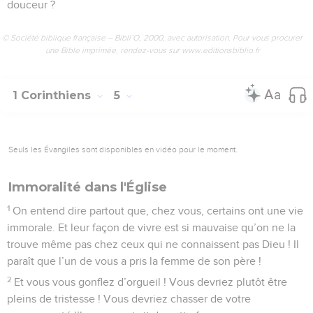
douceur ?
© Société biblique française – Bibli’O, 2000, avec autorisation. Pour vous procurer
une Bible imprimée, rendez-vous sur www.editionsbiblio.fr
1 Corinthiens
5
Seuls les Évangiles sont disponibles en vidéo pour le moment.
Immoralité dans l'Église
1
On entend dire partout que, chez vous, certains ont une vie
immorale. Et leur façon de vivre est si mauvaise qu’on ne la
trouve même pas chez ceux qui ne connaissent pas Dieu ! Il
paraît que l’un de vous a pris la femme de son père !
2
Et vous vous gonflez d’orgueil ! Vous devriez plutôt être
pleins de tristesse ! Vous devriez chasser de votre