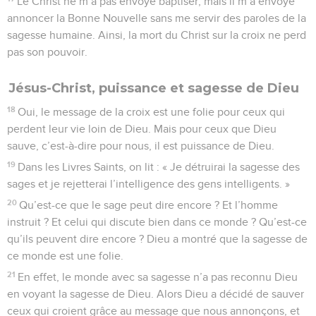
Le Christ ne m’a pas envoyé baptiser, mais il m’a envoyé
annoncer la Bonne Nouvelle sans me servir des paroles de la
sagesse humaine. Ainsi, la mort du Christ sur la croix ne perd
pas son pouvoir.
Jésus-Christ, puissance et sagesse de Dieu
18
Oui, le message de la croix est une folie pour ceux qui
perdent leur vie loin de Dieu. Mais pour ceux que Dieu
sauve, c’est-à-dire pour nous, il est puissance de Dieu.
19
Dans les Livres Saints, on lit : « Je détruirai la sagesse des
sages et je rejetterai l’intelligence des gens intelligents. »
20
Qu’est-ce que le sage peut dire encore ? Et l’homme
instruit ? Et celui qui discute bien dans ce monde ? Qu’est-ce
qu’ils peuvent dire encore ? Dieu a montré que la sagesse de
ce monde est une folie.
21
En effet, le monde avec sa sagesse n’a pas reconnu Dieu
en voyant la sagesse de Dieu. Alors Dieu a décidé de sauver
ceux qui croient grâce au message que nous annonçons, et