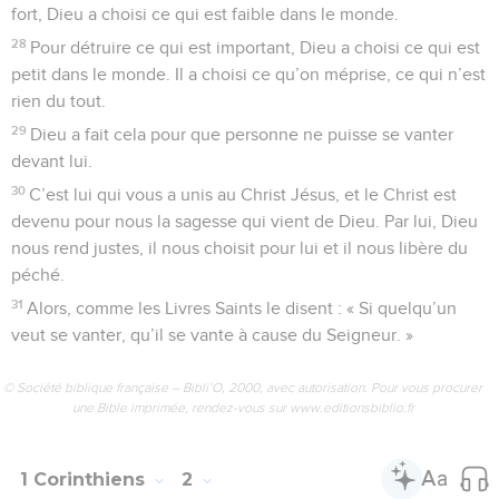
fort, Dieu a choisi ce qui est faible dans le monde.
28
Pour détruire ce qui est important, Dieu a choisi ce qui est
petit dans le monde. Il a choisi ce qu’on méprise, ce qui n’est
rien du tout.
29
Dieu a fait cela pour que personne ne puisse se vanter
devant lui.
30
C’est lui qui vous a unis au Christ Jésus, et le Christ est
devenu pour nous la sagesse qui vient de Dieu. Par lui, Dieu
nous rend justes, il nous choisit pour lui et il nous libère du
péché.
31
Alors, comme les Livres Saints le disent : « Si quelqu’un
veut se vanter, qu’il se vante à cause du Seigneur. »
© Société biblique française – Bibli’O, 2000, avec autorisation. Pour vous procurer
une Bible imprimée, rendez-vous sur www.editionsbiblio.fr
1 Corinthiens
2