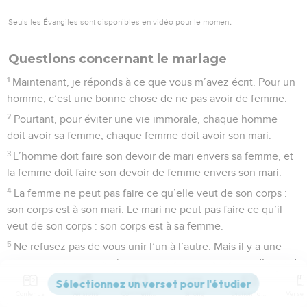
Seuls les Évangiles sont disponibles en vidéo pour le moment.
Questions concernant le mariage
1
Maintenant, je réponds à ce que vous m’avez écrit. Pour un
homme, c’est une bonne chose de ne pas avoir de femme.
2
Pourtant, pour éviter une vie immorale, chaque homme
doit avoir sa femme, chaque femme doit avoir son mari.
3
L’homme doit faire son devoir de mari envers sa femme, et
la femme doit faire son devoir de femme envers son mari.
4
La femme ne peut pas faire ce qu’elle veut de son corps :
son corps est à son mari. Le mari ne peut pas faire ce qu’il
veut de son corps : son corps est à sa femme.
5
Ne refusez pas de vous unir l’un à l’autre. Mais il y a une
exception : si vous voulez mieux prier, mettez-vous d’accord
tous les deux pour agir ainsi pendant peu de temps. Ensuite,
Contenus
Versions
Commentaires
Strong
Dictionnaire
retournez ensemble, sinon, vous risquez de ne plus être