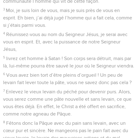
communauté l’homme qui vit de cette façon.
3
Moi, je suis loin de vous, mais je suis près de vous en
esprit. Eh bien, j’ai déjà jugé l’homme qui a fait cela, comme
si j’étais parmi vous.
4
Réunissez-vous au nom du Seigneur Jésus, je serai avec
vous en esprit. Et, avec la puissance de notre Seigneur
Jésus,
5
livrez cet homme à Satan ! Son corps sera détruit, mais par
là, lui-même pourra être sauvé le jour où le Seigneur viendra.
6
Vous avez bien tort d’être pleins d’orgueil ! Un peu de
levain fait lever toute la pâte, vous ne savez donc pas cela ?
7
Enlevez le vieux levain du péché pour devenir purs. Alors,
vous serez comme une pâte nouvelle et sans levain, ce que
vous êtes déjà. En effet, le Christ a été offert en sacrifice,
comme notre agneau de Pâque.
8
Fêtons donc la Pâque avec du pain sans levain, avec un
cœur pur et sincère. Ne mangeons pas le pain fait avec du
vieux levain, le levain des mauvaises actions et du mal.