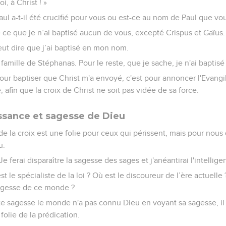
i, à Christ ! »
 Paul a-t-il été crucifié pour vous ou est-ce au nom de Paul que vo
 ce que je n’ai baptisé aucun de vous, excepté Crispus et Gaïus.
eut dire que j’ai baptisé en mon nom.
 famille de Stéphanas. Pour le reste, que je sache, je n'ai baptis
pour baptiser que Christ m'a envoyé, c'est pour annoncer l'Evangil
 afin que la croix de Christ ne soit pas vidée de sa force.
issance et sagesse de Dieu
de la croix est une folie pour ceux qui périssent, mais pour nous
u.
: Je ferai disparaître la sagesse des sages et j'anéantirai l'intellig
t le spécialiste de la loi ? Où est le discoureur de l’ère actuelle ?
sagesse de ce monde ?
te sagesse le monde n'a pas connu Dieu en voyant sa sagesse, il
 folie de la prédication.