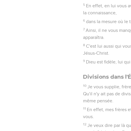
5
En effet, en lui vous 
la connaissance,
6
dans la mesure où le 
7
Ainsi, il ne vous man
apparaîtra.
8
C'est lui aussi qui vo
Jésus-Christ.
9
Dieu est fidèle, lui q
Divisions dans l'
10
Je vous supplie, frèr
Qu'il n'y ait pas de div
même pensée.
11
En effet, mes frères et
vous.
12
Je veux dire par là qu