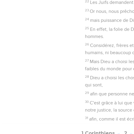
22
Les Juifs demandent 
23
Or nous, nous prêchon
24
mais puissance de Die
25
En effet, la folie de
hommes.
26
Considérez, frères et
humains, ni beaucoup d
27
Mais Dieu a choisi le
faibles du monde pour c
28
Dieu a choisi les cho
qui sont,
29
afin que personne ne 
30
C'est grâce à lui que
notre justice, la source
31
afin, comme il est écr
1 Corinthiens
2