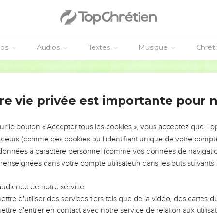
rères et sœurs, méfiez-vous de ceux qui provoquent des divisions
 l'enseignement que vous avez reçu. Eloignez-vous d'eux,
 servent pas Christ notre Seigneur, mais leur propre ventre. Pa
t le cœur des gens simples.
éos
Audios
Textes
Musique
Chrét
béissance est connue de tous. Je me réjouis donc à votre sujet 
concerne le bien et sans compromis en ce qui concerne le mal.
Segond 21
rasera bientôt Satan sous vos pieds. Que la grâce de notre Seigne
re vie privée est importante pour 
rateur, vous salue, ainsi que Lucius, Jason et Sosipater, mes c
Seigneur, moi Tertius, qui ai écrit cette lettre.
sur le bouton « Accepter tous les cookies », vous acceptez que T
 et chez qui toute l'Eglise se réunit, vous salue. Eraste, le trésori
traceurs (comme des cookies ou l'identifiant unique de votre compte 
e Quartus.
s données à caractère personnel (comme vos données de navigatio
e Seigneur Jésus-Christ soit avec vous tous ! Amen ! ]
 renseignées dans votre compte utilisateur) dans les buts suivants 
audience de notre service
ttre d'utiliser des services tiers tels que de la vidéo, des cartes
mir selon l'Evangile que j'annonce, la prédication de Jésus-Chris
ttre d'entrer en contact avec notre service de relation aux utilisat
ui a été tenu secret pendant des siècles.