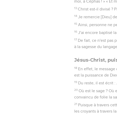
moi, à Céphas ! » « Et mo
13
Christ est-il divisé ?
14
Je remercie [Dieu] de
15
Ainsi, personne ne p
16
J'ai encore baptisé la
17
De fait, ce n'est pas 
à la sagesse du langage,
Jésus-Christ, pu
18
En effet, le message 
est la puissance de Die
19
Du reste, il est écrit 
20
Où est le sage ? Où es
convaincu de folie la 
21
Puisque à travers cet
les croyants à travers la