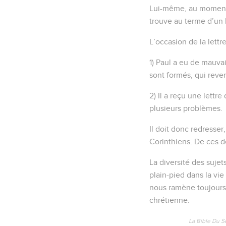
Lui-même, au moment o
trouve au terme d’un 
L’occasion de la lettr
1) Paul a eu de mauvai
sont formés, qui reven
2) Il a reçu une lettre
plusieurs problèmes.
Il doit donc redresser
Corinthiens. De ces de
La diversité des sujet
plain-pied dans la vie
nous ramène toujours a
chrétienne.
La Bible Du S