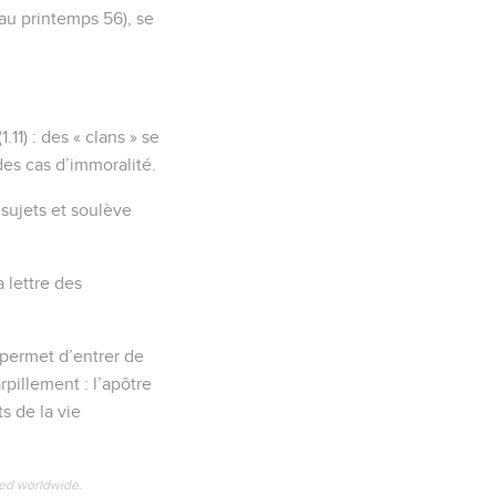
au printemps 56), se
11) : des « clans » se
 des cas d’immoralité.
s sujets et soulève
a lettre des
e permet d’entrer de
rpillement : l’apôtre
s de la vie
ved worldwide.