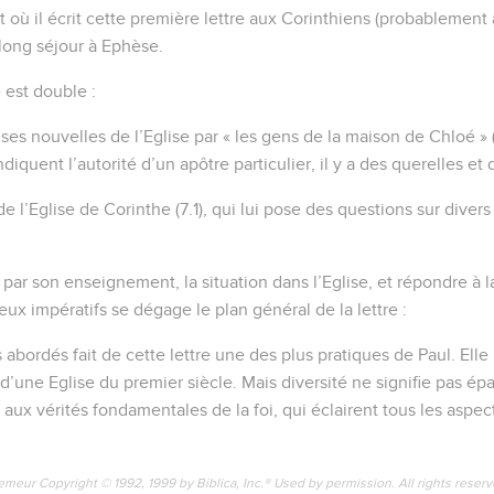
ù il écrit cette première lettre aux Corinthiens (probablement 
long séjour à Ephèse.
e est double :
ses nouvelles de l’Eglise par « les gens de la maison de Chloé » (1.
diquent l’autorité d’un apôtre particulier, il y a des querelles et
 de l’Eglise de Corinthe (7.1), qui lui pose des questions sur diver
, par son enseignement, la situation dans l’Eglise, et répondre à l
ux impératifs se dégage le plan général de la lettre :
s abordés fait de cette lettre une des plus pratiques de Paul. Ell
 d’une Eglise du premier siècle. Mais diversité ne signifie pas épa
ux vérités fondamentales de la foi, qui éclairent tous les aspect
emeur Copyright © 1992, 1999 by Biblica, Inc.® Used by permission. All rights reser