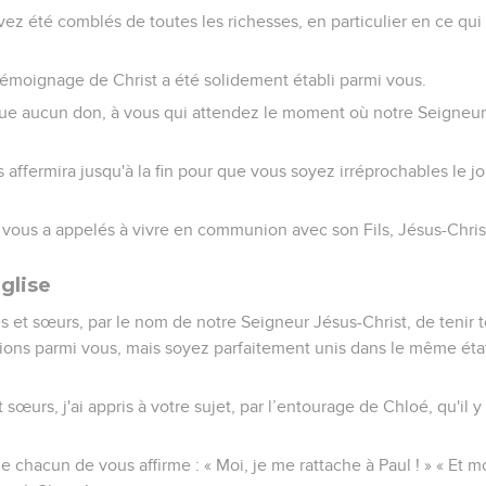
avez été comblés de toutes les richesses, en particulier en ce qui
témoignage de Christ a été solidement établi parmi vous.
que aucun don, à vous qui attendez le moment où notre Seigneur
us affermira jusqu'à la fin pour que vous soyez irréprochables le 
ui vous a appelés à vivre en communion avec son Fils, Jésus-Chris
Église
es et sœurs, par le nom de notre Seigneur Jésus-Christ, de tenir
isions parmi vous, mais soyez parfaitement unis dans le même état
 sœurs, j'ai appris à votre sujet, par l’entourage de Chloé, qu'il y 
e chacun de vous affirme : « Moi, je me rattache à Paul ! » « Et moi