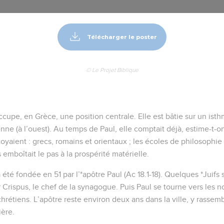
Télécharger le poster
© Le Projet Biblique
ccupe, en Grèce, une position centrale. Elle est bâtie sur un ist
nienne (à l’ouest). Au temps de Paul, elle comptait déjà, estime-t-
toyaient : grecs, romains et orientaux ; les écoles de philosophie y
emboîtait le pas à la prospérité matérielle.
 été fondée en 51 par l’*apôtre Paul (Ac 18.1-18). Quelques *Juifs 
r Crispus, le chef de la synagogue. Puis Paul se tourne vers les n
étiens. L’apôtre reste environ deux ans dans la ville, y rassembl
ière.