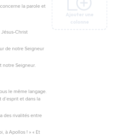
 concerne la parole et
Ajouter une
Ajouter une
Ajouter une
Ajouter une
Ajouter une
colonne
colonne
colonne
colonne
colonne
 Jésus-Christ
jour de notre Seigneur
t notre Seigneur.
 tous le même langage.
 d’esprit et dans la
a des rivalités entre
, à Apollos ! » « Et