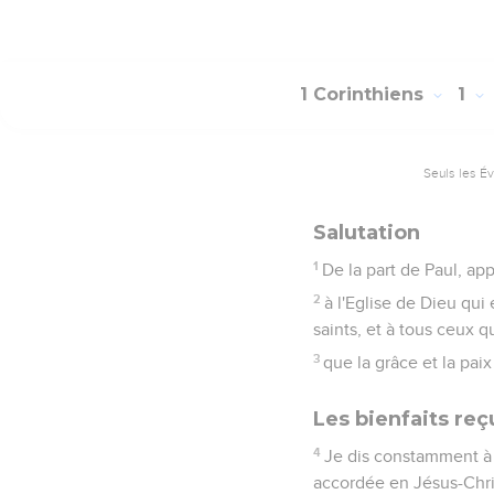
1 Corinthiens
1
Seuls les É
Salutation
1
De la part de Paul, ap
2
à l'Eglise de Dieu qui
saints, et à tous ceux q
3
que la grâce et la pai
Les bienfaits reç
4
Je dis constamment à 
accordée en Jésus-Chri