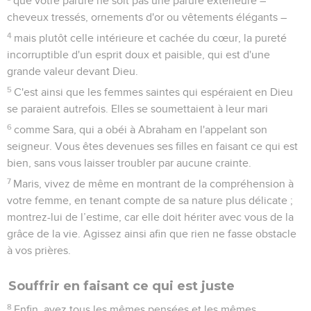
que votre parure ne soit pas une parure extérieure –
cheveux tressés, ornements d'or ou vêtements élégants –
4
mais plutôt celle intérieure et cachée du cœur, la pureté
incorruptible d'un esprit doux et paisible, qui est d'une
grande valeur devant Dieu.
5
C'est ainsi que les femmes saintes qui espéraient en Dieu
se paraient autrefois. Elles se soumettaient à leur mari
6
comme Sara, qui a obéi à Abraham en l'appelant son
seigneur. Vous êtes devenues ses filles en faisant ce qui est
bien, sans vous laisser troubler par aucune crainte.
7
Maris, vivez de même en montrant de la compréhension à
votre femme, en tenant compte de sa nature plus délicate ;
montrez-lui de l’estime, car elle doit hériter avec vous de la
grâce de la vie. Agissez ainsi afin que rien ne fasse obstacle
à vos prières.
Souffrir en faisant ce qui est juste
8
Enfin, ayez tous les mêmes pensées et les mêmes