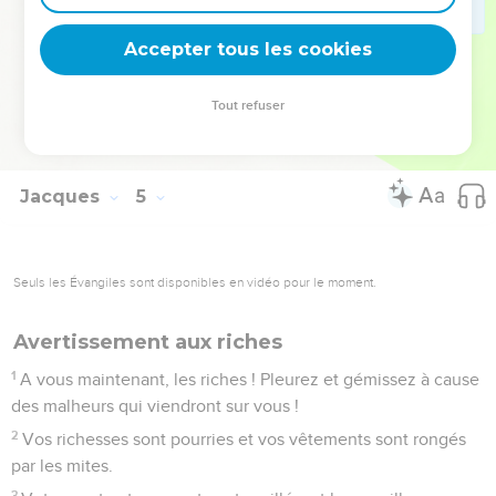
Vous devriez dire, au contraire : « Si Dieu le veut, nous
vivrons et nous ferons ceci ou cela. »
Accepter tous les cookies
16
Mais en réalité, vous vous montrez fiers de vos
fanfaronnades. Toute fierté de ce genre est mauvaise.
Tout refuser
17
Si donc quelqu’un sait faire ce qui est bien et ne le fait
pas, il commet un péché.
Jacques
5
Seuls les Évangiles sont disponibles en vidéo pour le moment.
Avertissement aux riches
1
A vous maintenant, les riches ! Pleurez et gémissez à cause
des malheurs qui viendront sur vous !
2
Vos richesses sont pourries et vos vêtements sont rongés
par les mites.
3