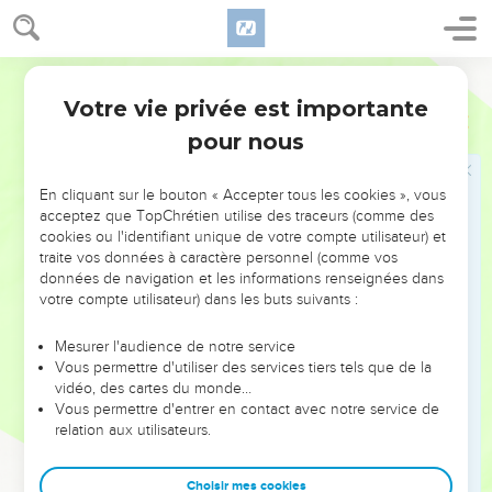
Ne pas juger un frère
Segond 21
11
Ne dites pas du mal les uns des autres, frères et sœurs.
Votre vie privée est importante
Jacques
4
Celui qui parle contre un frère ou qui juge son frère parle
pour nous
contre la loi et juge la loi. Or, si tu juges la loi, tu ne la mets
pas en pratique, mais tu t’en fais le juge.
En cliquant sur le bouton « Accepter tous les cookies », vous
12
Un seul est législateur [et juge] : c'est celui qui peut sauver
acceptez que TopChrétien utilise des traceurs (comme des
et perdre. Mais toi, qui es-tu pour juger ton prochain ?
cookies ou l'identifiant unique de votre compte utilisateur) et
traite vos données à caractère personnel (comme vos
données de navigation et les informations renseignées dans
Ne pas être orgueilleux
votre compte utilisateur) dans les buts suivants :
13
A vous maintenant qui dites : « Aujourd'hui ou demain
Mesurer l'audience de notre service
nous irons dans telle ville, nous y passerons une année, nous
Vous permettre d'utiliser des services tiers tels que de la
y ferons des affaires et nous gagnerons de l'argent »,
vidéo, des cartes du monde…
14
Vous permettre d'entrer en contact avec notre service de
vous qui ne savez pas ce qui arrivera demain ! En effet,
relation aux utilisateurs.
qu’est-ce que votre vie ? C’est une vapeur qui paraît pour un
instant et qui disparaît ensuite.
Choisir mes cookies
15