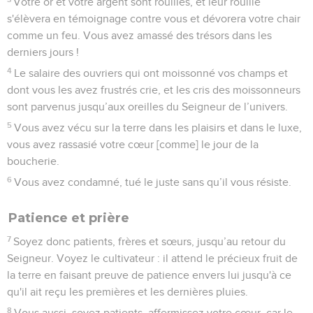
Votre or et votre argent sont rouillés, et leur rouille
s'élèvera en témoignage contre vous et dévorera votre chair
comme un feu. Vous avez amassé des trésors dans les
derniers jours !
4
Le salaire des ouvriers qui ont moissonné vos champs et
dont vous les avez frustrés crie, et les cris des moissonneurs
sont parvenus jusqu’aux oreilles du Seigneur de l’univers.
5
Vous avez vécu sur la terre dans les plaisirs et dans le luxe,
vous avez rassasié votre cœur [comme] le jour de la
boucherie.
6
Vous avez condamné, tué le juste sans qu’il vous résiste.
Patience et prière
7
Soyez donc patients, frères et sœurs, jusqu’au retour du
Seigneur. Voyez le cultivateur : il attend le précieux fruit de
la terre en faisant preuve de patience envers lui jusqu'à ce
qu'il ait reçu les premières et les dernières pluies.
8
Vous aussi, soyez patients, affermissez votre cœur, car le