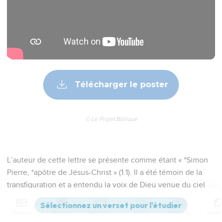
Télécharger le poster
© Le Projet Biblique
L’auteur de cette lettre se présente comme étant « *Simon
Pierre, *apôtre de Jésus-Christ » (1.1). Il a été témoin de la
transfiguration et a entendu la voix de Dieu venue du ciel
(1.16-18). Il rappelle enfin que Jésus avait prophétisé que lui,
Pierre, mourrait martyr (1.14).
Contenus
Versions
Commentaires
Strong
Dictionnaire