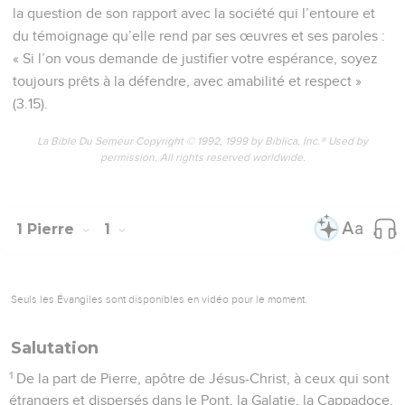
la question de son rapport avec la société qui l’entoure et
du témoignage qu’elle rend par ses œuvres et ses paroles :
« Si l’on vous demande de justifier votre espérance, soyez
toujours prêts à la défendre, avec amabilité et respect »
(3.15).
La Bible Du Semeur Copyright © 1992, 1999 by Biblica, Inc.® Used by
permission. All rights reserved worldwide.
1 Pierre
1
Seuls les Évangiles sont disponibles en vidéo pour le moment.
Salutation
1
De la part de Pierre, apôtre de Jésus-Christ, à ceux qui sont
étrangers et dispersés dans le Pont, la Galatie, la Cappadoce,