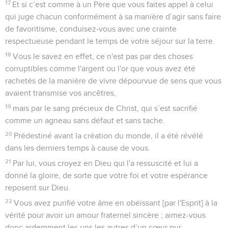
17
Et si c’est comme à un Père que vous faites appel à celui
qui juge chacun conformément à sa manière d’agir sans faire
de favoritisme, conduisez-vous avec une crainte
respectueuse pendant le temps de votre séjour sur la terre.
18
Vous le savez en effet, ce n'est pas par des choses
corruptibles comme l'argent ou l'or que vous avez été
rachetés de la manière de vivre dépourvue de sens que vous
avaient transmise vos ancêtres,
19
mais par le sang précieux de Christ, qui s’est sacrifié
comme un agneau sans défaut et sans tache.
20
Prédestiné avant la création du monde, il a été révélé
dans les derniers temps à cause de vous.
21
Par lui, vous croyez en Dieu qui l'a ressuscité et lui a
donné la gloire, de sorte que votre foi et votre espérance
reposent sur Dieu.
22
Vous avez purifié votre âme en obéissant [par l'Esprit] à la
vérité pour avoir un amour fraternel sincère ; aimez-vous
donc ardemment les uns les autres d’un cœur pur.