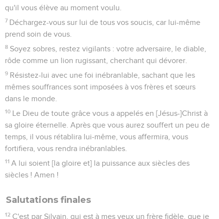
qu'il vous élève au moment voulu.
7
Déchargez-vous sur lui de tous vos soucis, car lui-même
prend soin de vous.
8
Soyez sobres, restez vigilants : votre adversaire, le diable,
rôde comme un lion rugissant, cherchant qui dévorer.
9
Résistez-lui avec une foi inébranlable, sachant que les
mêmes souffrances sont imposées à vos frères et sœurs
dans le monde.
10
Le Dieu de toute grâce vous a appelés en [Jésus-]Christ à
sa gloire éternelle. Après que vous aurez souffert un peu de
temps, il vous rétablira lui-même, vous affermira, vous
fortifiera, vous rendra inébranlables.
11
A lui soient [la gloire et] la puissance aux siècles des
siècles ! Amen !
Salutations finales
12
C'est par Silvain, qui est à mes yeux un frère fidèle, que je