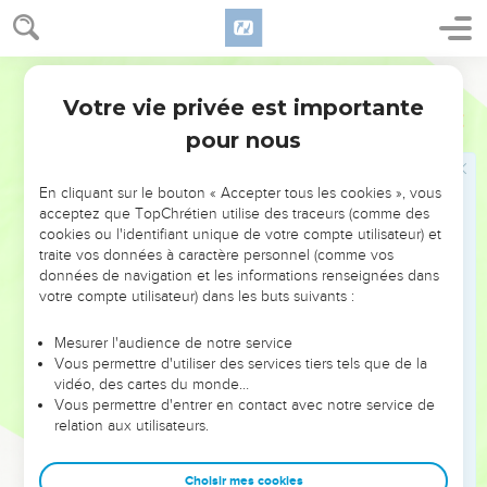
40
« Emparez-vous des prophètes de Baal, leur dit Elie.
Qu'aucun d'eux ne puisse s’échapper ! » Et ils s’emparèrent
d’eux. Elie les fit descendre au bord du torrent du Kison, où il
Segond 21
les égorgea.
Votre vie privée est importante
1 Rois
18
pour nous
La pluie revient
41
Puis Elie dit à Achab : « Monte manger et boire, car il y a
En cliquant sur le bouton « Accepter tous les cookies », vous
un grondement annonciateur de pluie. »
acceptez que TopChrétien utilise des traceurs (comme des
cookies ou l'identifiant unique de votre compte utilisateur) et
42
Achab monta manger et boire. Quant à Elie, il monta au
traite vos données à caractère personnel (comme vos
sommet du Carmel et, se penchant jusqu’à terre, il mit son
données de navigation et les informations renseignées dans
visage entre ses genoux.
votre compte utilisateur) dans les buts suivants :
43
Puis il dit à son serviteur : « Monte regarder du côté de la
Mesurer l'audience de notre service
mer. » Le serviteur monta, regarda et dit : « Il n'y a rien. » Elie
Vous permettre d'utiliser des services tiers tels que de la
dit sept fois : « Retournes-y. »
vidéo, des cartes du monde…
Vous permettre d'entrer en contact avec notre service de
44
La septième fois, le serviteur dit : « Voici un petit nuage
relation aux utilisateurs.
qui s'élève au-dessus de la mer et qui est de la taille d’une
paume de main. » Elie dit : « Monte dire à Achab : ‘Attelle ton
Choisir mes cookies