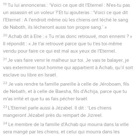
19
Tu lui annonceras : ‘Voici ce que dit l'Eternel : N'es-tu pas
un assassin et un voleur ?’Et tu ajouteras : ‘Voici ce que dit
l'Eternel : A l'endroit même où les chiens ont léché le sang
de Naboth, ils lécheront aussi ton propre sang.’ »
20
Achab dit à Elie : « Tu m'as donc retrouvé, mon ennemi ? »
Il répondit : « Je t'ai retrouvé parce que tu t'es toi-même
vendu pour faire ce qui est mal aux yeux de l'Eternel.
21
Je vais faire venir le malheur sur toi. Je vais te balayer, je
vais exterminer tout homme qui appartient à Achab, qu’il soit
esclave ou libre en Israël.
22
Je vais rendre ta famille pareille à celle de Jéroboam, fils
de Nebath, et à celle de Baesha, fils d'Achija, parce que tu
m'as irrité et que tu as fais pécher Israël.
23
L'Eternel parle aussi à Jézabel. Il dit : ‘Les chiens
mangeront Jézabel près du rempart de Jizreel.
24
Le membre de la famille d'Achab qui mourra dans la ville
sera mangé par les chiens, et celui qui mourra dans les