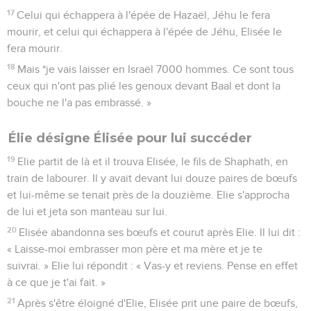
17
Celui qui échappera à l'épée de Hazaël, Jéhu le fera
mourir, et celui qui échappera à l'épée de Jéhu, Elisée le
fera mourir.
18
Mais *je vais laisser en Israël 7000 hommes. Ce sont tous
ceux qui n'ont pas plié les genoux devant Baal et dont la
bouche ne l'a pas embrassé. »
Élie désigne Élisée pour lui succéder
19
Elie partit de là et il trouva Elisée, le fils de Shaphath, en
train de labourer. Il y avait devant lui douze paires de bœufs
et lui-même se tenait près de la douzième. Elie s'approcha
de lui et jeta son manteau sur lui.
20
Elisée abandonna ses bœufs et courut après Elie. Il lui dit :
« Laisse-moi embrasser mon père et ma mère et je te
suivrai. » Elie lui répondit : « Vas-y et reviens. Pense en effet
à ce que je t'ai fait. »
21
Après s'être éloigné d'Elie, Elisée prit une paire de bœufs,