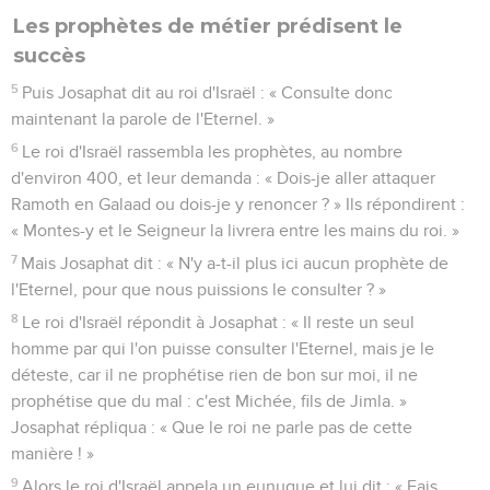
Les prophètes de métier prédisent le
succès
5
Puis Josaphat dit au roi d'Israël : « Consulte donc
maintenant la parole de l'Eternel. »
6
Le roi d'Israël rassembla les prophètes, au nombre
d'environ 400, et leur demanda : « Dois-je aller attaquer
Ramoth en Galaad ou dois-je y renoncer ? » Ils répondirent :
« Montes-y et le Seigneur la livrera entre les mains du roi. »
7
Mais Josaphat dit : « N'y a-t-il plus ici aucun prophète de
l'Eternel, pour que nous puissions le consulter ? »
8
Le roi d'Israël répondit à Josaphat : « Il reste un seul
homme par qui l'on puisse consulter l'Eternel, mais je le
déteste, car il ne prophétise rien de bon sur moi, il ne
prophétise que du mal : c'est Michée, fils de Jimla. »
Josaphat répliqua : « Que le roi ne parle pas de cette
manière ! »
9
Alors le roi d'Israël appela un eunuque et lui dit : « Fais