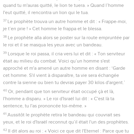
quand tu m'auras quitté, le lion te tuera. » Quand l’homme
l'eut quitté, il rencontra un lion qui le tua.
37
Le prophète trouva un autre homme et dit : « Frappe-moi,
je t’en prie ! » Cet homme le frappa et le blessa.
38
Le prophète alla alors se poster sur la route empruntée par
le roi et il se masqua les yeux avec un bandeau.
39
Lorsque le roi passa, il cria vers lui et dit : « Ton serviteur
était au milieu du combat. Voici qu’un homme s'est
approché et m'a amené un autre homme en disant : ‘Garde
cet homme. S'il vient à disparaître, ta vie sera échangée
contre la sienne ou bien tu devras payer 30 kilos d'argent.’
40
Or, pendant que ton serviteur était occupé çà et là,
l'homme a disparu. » Le roi d'Israël lui dit : « C'est là ta
sentence, tu l'as prononcée toi-même. »
41
Aussitôt le prophète retira le bandeau qui couvrait ses
yeux, et le roi d'Israël reconnut qu’il était l'un des prophètes.
42
Il dit alors au roi : « Voici ce que dit l'Eternel : Parce que tu