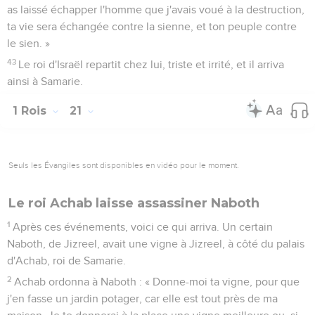
as laissé échapper l'homme que j'avais voué à la destruction,
ta vie sera échangée contre la sienne, et ton peuple contre
le sien. »
43
Le roi d'Israël repartit chez lui, triste et irrité, et il arriva
ainsi à Samarie.
1 Rois
21
Seuls les Évangiles sont disponibles en vidéo pour le moment.
Le roi Achab laisse assassiner Naboth
1
Après ces événements, voici ce qui arriva. Un certain
Naboth, de Jizreel, avait une vigne à Jizreel, à côté du palais
d'Achab, roi de Samarie.
2
Achab ordonna à Naboth : « Donne-moi ta vigne, pour que
j'en fasse un jardin potager, car elle est tout près de ma