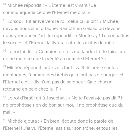
14
Michée répondit : « L'Eternel est vivant ! Je
communiquerai ce que l'Eternel me dira. »
15
Lorsqu'il fut arrivé vers le roi, celui-ci lui dit : « Michée,
devons-nous aller attaquer Ramoth en Galaad ou devons-
nous y renoncer ? » Il lui répondit : « Montes-y ! Tu connaîtras
le succès et l'Eternel la livrera entre les mains du roi. »
16
Le roi lui dit : « Combien de fois me faudra-t-il te faire jurer
de ne me dire que la vérité au nom de l'Eternel ? »
17
Michée répondit : « Je vois tout Israël dispersé sur les
montagnes, *comme des brebis qui n'ont pas de berger. Et
l'Eternel a dit : ‘Ils n'ont pas de seigneur. Que chacun
retourne en paix chez lui !’ »
18
Le roi d'Israël dit à Josaphat : « Ne te l'avais-je pas dit ? Il
ne prophétise rien de bon sur moi, il ne prophétise que du
mal. »
19
Michée ajouta : « Eh bien, écoute donc la parole de
l'Eternel ! J'ai vu l'Eternel assis sur son trône, et tous les