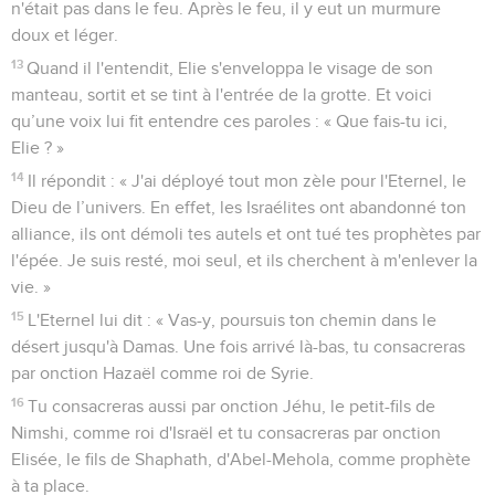
n'était pas dans le feu. Après le feu, il y eut un murmure
doux et léger.
13
Quand il l'entendit, Elie s'enveloppa le visage de son
manteau, sortit et se tint à l'entrée de la grotte. Et voici
qu’une voix lui fit entendre ces paroles : « Que fais-tu ici,
Elie ? »
14
Il répondit : « J'ai déployé tout mon zèle pour l'Eternel, le
Dieu de l’univers. En effet, les Israélites ont abandonné ton
alliance, ils ont démoli tes autels et ont tué tes prophètes par
l'épée. Je suis resté, moi seul, et ils cherchent à m'enlever la
vie. »
15
L'Eternel lui dit : « Vas-y, poursuis ton chemin dans le
désert jusqu'à Damas. Une fois arrivé là-bas, tu consacreras
par onction Hazaël comme roi de Syrie.
16
Tu consacreras aussi par onction Jéhu, le petit-fils de
Nimshi, comme roi d'Israël et tu consacreras par onction
Elisée, le fils de Shaphath, d'Abel-Mehola, comme prophète
à ta place.