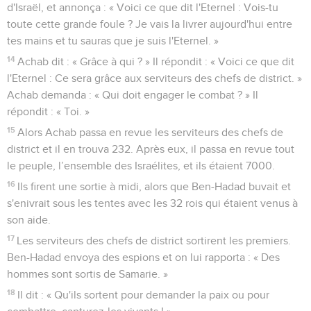
d'Israël, et annonça : « Voici ce que dit l'Eternel : Vois-tu
toute cette grande foule ? Je vais la livrer aujourd'hui entre
tes mains et tu sauras que je suis l'Eternel. »
14
Achab dit : « Grâce à qui ? » Il répondit : « Voici ce que dit
l'Eternel : Ce sera grâce aux serviteurs des chefs de district. »
Achab demanda : « Qui doit engager le combat ? » Il
répondit : « Toi. »
15
Alors Achab passa en revue les serviteurs des chefs de
district et il en trouva 232. Après eux, il passa en revue tout
le peuple, l’ensemble des Israélites, et ils étaient 7000.
16
Ils firent une sortie à midi, alors que Ben-Hadad buvait et
s'enivrait sous les tentes avec les 32 rois qui étaient venus à
son aide.
17
Les serviteurs des chefs de district sortirent les premiers.
Ben-Hadad envoya des espions et on lui rapporta : « Des
hommes sont sortis de Samarie. »
18
Il dit : « Qu'ils sortent pour demander la paix ou pour