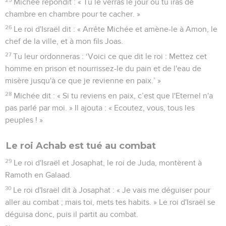
Michée répondit : « Tu le verras le jour où tu iras de
chambre en chambre pour te cacher. »
26
Le roi d'Israël dit : « Arrête Michée et amène-le à Amon, le
chef de la ville, et à mon fils Joas.
27
Tu leur ordonneras : ‘Voici ce que dit le roi : Mettez cet
homme en prison et nourrissez-le du pain et de l'eau de
misère jusqu'à ce que je revienne en paix.’ »
28
Michée dit : « Si tu reviens en paix, c’est que l'Eternel n'a
pas parlé par moi. » Il ajouta : « Ecoutez, vous, tous les
peuples ! »
Le roi Achab est tué au combat
29
Le roi d'Israël et Josaphat, le roi de Juda, montèrent à
Ramoth en Galaad.
30
Le roi d'Israël dit à Josaphat : « Je vais me déguiser pour
aller au combat ; mais toi, mets tes habits. » Le roi d'Israël se
déguisa donc, puis il partit au combat.