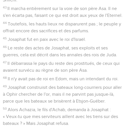
43
Il marcha entièrement sur la voie de son père Asa. Il ne
s'en écarta pas, faisant ce qui est droit aux yeux de l'Eternel.
44
Toutefois, les hauts lieux ne disparurent pas ; le peuple y
offrait encore des sacrifices et des parfums.
45
Josaphat fut en paix avec le roi d'Israël.
46
Le reste des actes de Josaphat, ses exploits et ses
guerres, cela est décrit dans les annales des rois de Juda.
47
Il débarrassa le pays du reste des prostitués, de ceux qui
avaient survécu au règne de son père Asa.
48
Il n'y avait pas de roi en Edom, mais un intendant du roi.
49
Josaphat construisit des bateaux long-courriers pour aller
à Ophir chercher de l'or, mais il ne parvint pas jusque-là,
parce que les bateaux se brisèrent à Etsjon-Guéber.
50
Alors Achazia, le fils d'Achab, demanda à Josaphat :
« Veux-tu que mes serviteurs aillent avec les tiens sur des
bateaux ? » Mais Josaphat refusa.