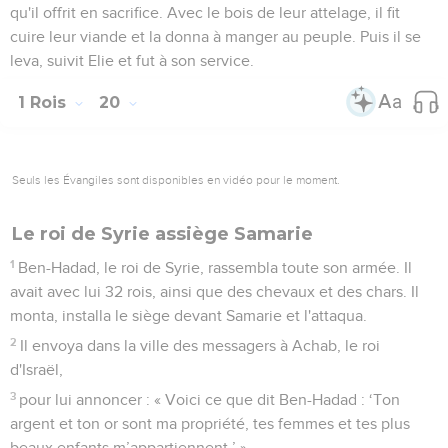
qu'il offrit en sacrifice. Avec le bois de leur attelage, il fit
cuire leur viande et la donna à manger au peuple. Puis il se
leva, suivit Elie et fut à son service.
1 Rois
20
Seuls les Évangiles sont disponibles en vidéo pour le moment.
Le roi de Syrie assiège Samarie
1
Ben-Hadad, le roi de Syrie, rassembla toute son armée. Il
avait avec lui 32 rois, ainsi que des chevaux et des chars. Il
monta, installa le siège devant Samarie et l'attaqua.
2
Il envoya dans la ville des messagers à Achab, le roi
d'Israël,
3
pour lui annoncer : « Voici ce que dit Ben-Hadad : ‘Ton
argent et ton or sont ma propriété, tes femmes et tes plus
beaux enfants m’appartiennent.’ »