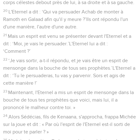
corps célestes debout près de lui, à sa droite et à sa gauche.
20
L'Eternel a dit : ‘Qui va persuader Achab de monter à
Ramoth en Galaad afin qu'il y meure ?’Ils ont répondu l'un
d'une manière, l'autre d'une autre.
21
Mais un esprit est venu se présenter devant l'Eternel et a
dit : ‘Moi, je vais le persuader.’L'Eternel lui a dit :
‘Comment ?’
22
‘Je vais sortir, a-t-il répondu, et je vais être un esprit de
mensonge dans la bouche de tous ses prophètes.’L'Eternel a
dit : ‘Tu le persuaderas, tu vas y parvenir. Sors et agis de
cette manière !’
23
Maintenant, l'Eternel a mis un esprit de mensonge dans la
bouche de tous tes prophètes que voici, mais lui, il a
prononcé le malheur contre toi. »
24
Alors Sédécias, fils de Kenaana, s'approcha, frappa Michée
sur la joue et dit : « Par où l'esprit de l'Eternel est-il sorti de
moi pour te parler ? »
25