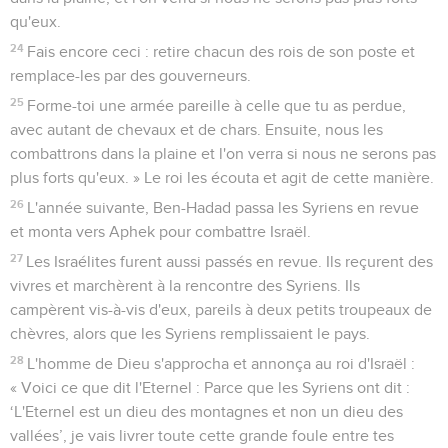
qu'eux.
24
Fais encore ceci : retire chacun des rois de son poste et
remplace-les par des gouverneurs.
25
Forme-toi une armée pareille à celle que tu as perdue,
avec autant de chevaux et de chars. Ensuite, nous les
combattrons dans la plaine et l'on verra si nous ne serons pas
plus forts qu'eux. » Le roi les écouta et agit de cette manière.
26
L'année suivante, Ben-Hadad passa les Syriens en revue
et monta vers Aphek pour combattre Israël.
27
Les Israélites furent aussi passés en revue. Ils reçurent des
vivres et marchèrent à la rencontre des Syriens. Ils
campèrent vis-à-vis d'eux, pareils à deux petits troupeaux de
chèvres, alors que les Syriens remplissaient le pays.
28
L'homme de Dieu s'approcha et annonça au roi d'Israël :
« Voici ce que dit l'Eternel : Parce que les Syriens ont dit :
‘L'Eternel est un dieu des montagnes et non un dieu des
vallées’, je vais livrer toute cette grande foule entre tes