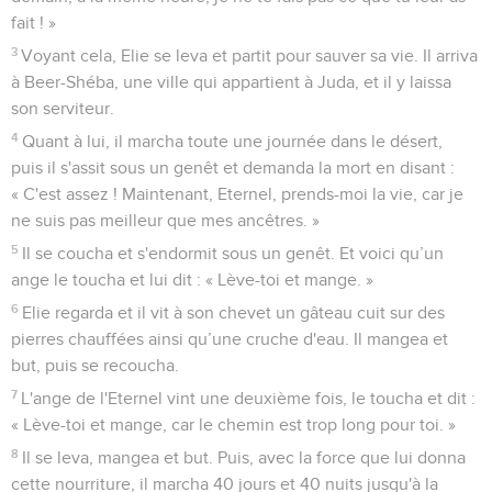
fait ! »
3
Voyant cela, Elie se leva et partit pour sauver sa vie. Il arriva
à Beer-Shéba, une ville qui appartient à Juda, et il y laissa
son serviteur.
4
Quant à lui, il marcha toute une journée dans le désert,
puis il s'assit sous un genêt et demanda la mort en disant :
« C'est assez ! Maintenant, Eternel, prends-moi la vie, car je
ne suis pas meilleur que mes ancêtres. »
5
Il se coucha et s'endormit sous un genêt. Et voici qu’un
ange le toucha et lui dit : « Lève-toi et mange. »
6
Elie regarda et il vit à son chevet un gâteau cuit sur des
pierres chauffées ainsi qu’une cruche d'eau. Il mangea et
but, puis se recoucha.
7
L'ange de l'Eternel vint une deuxième fois, le toucha et dit :
« Lève-toi et mange, car le chemin est trop long pour toi. »
8
Il se leva, mangea et but. Puis, avec la force que lui donna
cette nourriture, il marcha 40 jours et 40 nuits jusqu'à la