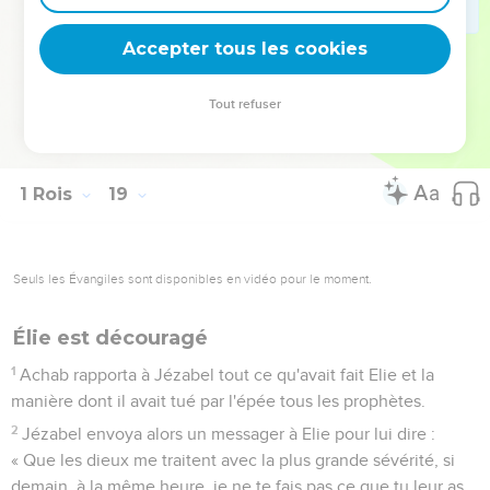
char et descends, afin que la pluie ne puisse pas te retenir.’ »
45
En quelques instants, le ciel devint noir de nuages, le vent
Accepter tous les cookies
souffla et il y eut une forte pluie. Achab monta sur son char
et partit pour Jizreel.
Tout refuser
46
La main de l'Eternel reposa sur Elie qui noua sa ceinture et
courut devant Achab jusqu'à l'entrée de Jizreel.
1 Rois
19
Seuls les Évangiles sont disponibles en vidéo pour le moment.
Élie est découragé
1
Achab rapporta à Jézabel tout ce qu'avait fait Elie et la
manière dont il avait tué par l'épée tous les prophètes.
2
Jézabel envoya alors un messager à Elie pour lui dire :
« Que les dieux me traitent avec la plus grande sévérité, si
demain, à la même heure, je ne te fais pas ce que tu leur as