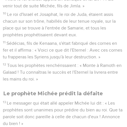
venir tout de suite Michée, fils de Jimla. »
10
Le roi d'Israël et Josaphat, le roi de Juda, étaient assis
chacun sur son trône, habillés de leur tenue royale, sur la
place qui se trouve à l'entrée de Samarie, et tous les
prophètes prophétisaient devant eux.
11
Sédécias, fils de Kenaana, s'était fabriqué des cornes en
fer et il affirma : « Voici ce que dit l'Eternel : Avec ces cornes
tu frapperas les Syriens jusqu'à leur destruction. »
12
Tous les prophètes renchérissaient : « Monte à Ramoth en
Galaad ! Tu connaîtras le succès et l'Eternel la livrera entre
les mains du roi. »
Le prophète Michée prédit la défaite
13
Le messager qui était allé appeler Michée lui dit : « Les
prophètes sont unanimes pour prédire du bien au roi. Que ta
parole soit donc pareille à celle de chacun d'eux ! Annonce
du bien ! »