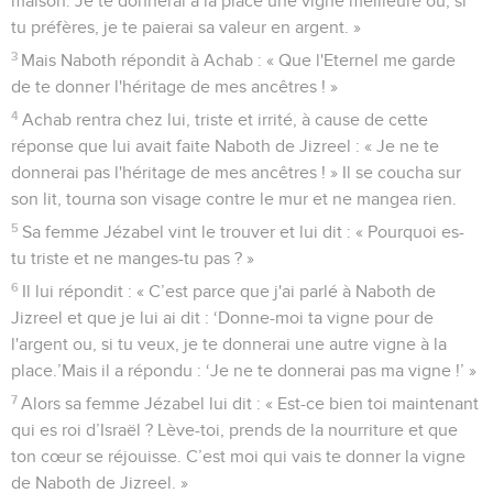
maison. Je te donnerai à la place une vigne meilleure ou, si
tu préfères, je te paierai sa valeur en argent. »
3
Mais Naboth répondit à Achab : « Que l'Eternel me garde
de te donner l'héritage de mes ancêtres ! »
4
Achab rentra chez lui, triste et irrité, à cause de cette
réponse que lui avait faite Naboth de Jizreel : « Je ne te
donnerai pas l'héritage de mes ancêtres ! » Il se coucha sur
son lit, tourna son visage contre le mur et ne mangea rien.
5
Sa femme Jézabel vint le trouver et lui dit : « Pourquoi es-
tu triste et ne manges-tu pas ? »
6
Il lui répondit : « C’est parce que j'ai parlé à Naboth de
Jizreel et que je lui ai dit : ‘Donne-moi ta vigne pour de
l'argent ou, si tu veux, je te donnerai une autre vigne à la
place.’Mais il a répondu : ‘Je ne te donnerai pas ma vigne !’ »
7
Alors sa femme Jézabel lui dit : « Est-ce bien toi maintenant
qui es roi d’Israël ? Lève-toi, prends de la nourriture et que
ton cœur se réjouisse. C’est moi qui vais te donner la vigne
de Naboth de Jizreel. »