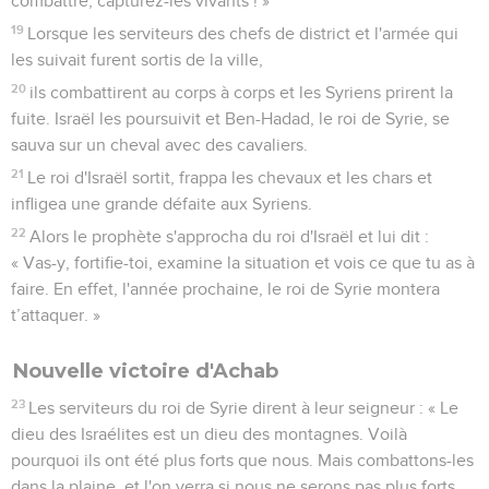
combattre, capturez-les vivants ! »
19
Lorsque les serviteurs des chefs de district et l'armée qui
les suivait furent sortis de la ville,
20
ils combattirent au corps à corps et les Syriens prirent la
fuite. Israël les poursuivit et Ben-Hadad, le roi de Syrie, se
sauva sur un cheval avec des cavaliers.
21
Le roi d'Israël sortit, frappa les chevaux et les chars et
infligea une grande défaite aux Syriens.
22
Alors le prophète s'approcha du roi d'Israël et lui dit :
« Vas-y, fortifie-toi, examine la situation et vois ce que tu as à
faire. En effet, l'année prochaine, le roi de Syrie montera
t’attaquer. »
Nouvelle victoire d'Achab
23
Les serviteurs du roi de Syrie dirent à leur seigneur : « Le
dieu des Israélites est un dieu des montagnes. Voilà
pourquoi ils ont été plus forts que nous. Mais combattons-les
dans la plaine, et l'on verra si nous ne serons pas plus forts