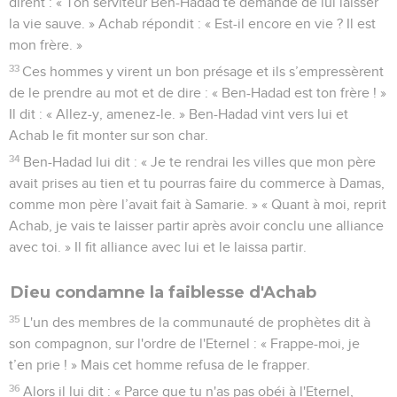
dirent : « Ton serviteur Ben-Hadad te demande de lui laisser
la vie sauve. » Achab répondit : « Est-il encore en vie ? Il est
mon frère. »
33
Ces hommes y virent un bon présage et ils s’empressèrent
de le prendre au mot et de dire : « Ben-Hadad est ton frère ! »
Il dit : « Allez-y, amenez-le. » Ben-Hadad vint vers lui et
Achab le fit monter sur son char.
34
Ben-Hadad lui dit : « Je te rendrai les villes que mon père
avait prises au tien et tu pourras faire du commerce à Damas,
comme mon père l’avait fait à Samarie. » « Quant à moi, reprit
Achab, je vais te laisser partir après avoir conclu une alliance
avec toi. » Il fit alliance avec lui et le laissa partir.
Dieu condamne la faiblesse d'Achab
35
L'un des membres de la communauté de prophètes dit à
son compagnon, sur l'ordre de l'Eternel : « Frappe-moi, je
t’en prie ! » Mais cet homme refusa de le frapper.
36
Alors il lui dit : « Parce que tu n'as pas obéi à l'Eternel,