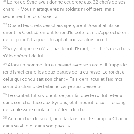
31
Le roi de Syrie avait donné cet ordre aux 32 chefs de ses
chars : « Vous n'attaquerez ni soldats ni officiers, mais
seulement le roi d'Israël. »
32
Quand les chefs des chars aperçurent Josaphat, ils se
dirent : « C'est sûrement le roi d'Israël », et ils s'approchèrent
de lui pour l'attaquer. Josaphat poussa alors un cri.
33
Voyant que ce n'était pas le roi d'Israël, les chefs des chars
s'éloignèrent de lui.
34
Alors un homme tira au hasard avec son arc et il frappa le
roi d'Israël entre les deux parties de la cuirasse. Le roi dit à
celui qui conduisait son char : « Fais demi-tour et fais-moi
sortir du champ de bataille, car je suis blessé. »
35
Le combat fut si violent, ce jour-là, que le roi fut retenu
dans son char face aux Syriens, et il mourut le soir. Le sang
de sa blessure coula à l'intérieur du char.
36
Au coucher du soleil, on cria dans tout le camp : « Chacun
dans sa ville et dans son pays ! »
37