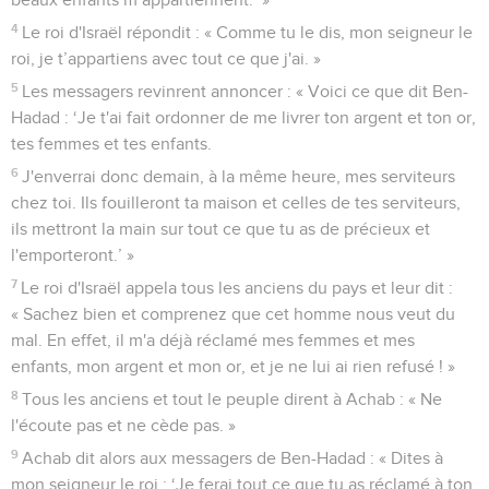
4
Le roi d'Israël répondit : « Comme tu le dis, mon seigneur le
roi, je t’appartiens avec tout ce que j'ai. »
5
Les messagers revinrent annoncer : « Voici ce que dit Ben-
Hadad : ‘Je t'ai fait ordonner de me livrer ton argent et ton or,
tes femmes et tes enfants.
6
J'enverrai donc demain, à la même heure, mes serviteurs
chez toi. Ils fouilleront ta maison et celles de tes serviteurs,
ils mettront la main sur tout ce que tu as de précieux et
l'emporteront.’ »
7
Le roi d'Israël appela tous les anciens du pays et leur dit :
« Sachez bien et comprenez que cet homme nous veut du
mal. En effet, il m'a déjà réclamé mes femmes et mes
enfants, mon argent et mon or, et je ne lui ai rien refusé ! »
8
Tous les anciens et tout le peuple dirent à Achab : « Ne
l'écoute pas et ne cède pas. »
9
Achab dit alors aux messagers de Ben-Hadad : « Dites à
mon seigneur le roi : ‘Je ferai tout ce que tu as réclamé à ton