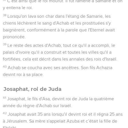
C’est ainsi que le roi mourut. Il fut ramené à Samarie et on
y enterra le roi.
38
Lorsqu'on lava son char dans l'étang de Samarie, les
chiens léchèrent le sang d'Achab et les prostituées s'y
baignèrent, conformément à la parole que l'Eternel avait
prononcée.
39
Le reste des actes d'Achab, tout ce qu'il a accompli, le
palais d'ivoire qu'il a construit et toutes les villes qu'il a
fortifiées, cela est décrit dans les annales des rois d'Israël.
40
Achab se coucha avec ses ancêtres. Son fils Achazia
devint roi à sa place.
Josaphat, roi de Juda
41
Josaphat, le fils d'Asa, devint roi de Juda la quatrième
année du règne d'Achab sur Israël.
42
Josaphat avait 35 ans lorsqu'il devint roi et il régna 25 ans
à Jérusalem. Sa mère s'appelait Azuba et c’était la fille de
Shilchi.