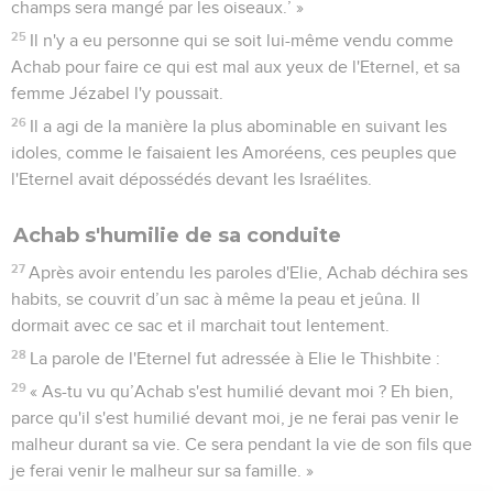
champs sera mangé par les oiseaux.’ »
25
Il n'y a eu personne qui se soit lui-même vendu comme
Achab pour faire ce qui est mal aux yeux de l'Eternel, et sa
femme Jézabel l'y poussait.
26
Il a agi de la manière la plus abominable en suivant les
idoles, comme le faisaient les Amoréens, ces peuples que
l'Eternel avait dépossédés devant les Israélites.
Achab s'humilie de sa conduite
27
Après avoir entendu les paroles d'Elie, Achab déchira ses
habits, se couvrit d’un sac à même la peau et jeûna. Il
dormait avec ce sac et il marchait tout lentement.
28
La parole de l'Eternel fut adressée à Elie le Thishbite :
29
« As-tu vu qu’Achab s'est humilié devant moi ? Eh bien,
parce qu'il s'est humilié devant moi, je ne ferai pas venir le
malheur durant sa vie. Ce sera pendant la vie de son fils que
je ferai venir le malheur sur sa famille. »