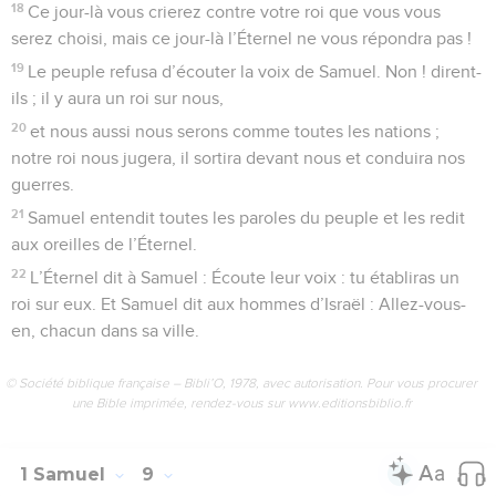
18
Ce jour-là vous crierez contre votre roi que vous vous
serez choisi, mais ce jour-là l’Éternel ne vous répondra pas !
19
Le peuple refusa d’écouter la voix de Samuel. Non ! dirent-
ils ; il y aura un roi sur nous,
20
et nous aussi nous serons comme toutes les nations ;
notre roi nous jugera, il sortira devant nous et conduira nos
guerres.
21
Samuel entendit toutes les paroles du peuple et les redit
aux oreilles de l’Éternel.
22
L’Éternel dit à Samuel : Écoute leur voix : tu établiras un
roi sur eux. Et Samuel dit aux hommes d’Israël : Allez-vous-
en, chacun dans sa ville.
© Société biblique française – Bibli’O, 1978, avec autorisation. Pour vous procurer
une Bible imprimée, rendez-vous sur www.editionsbiblio.fr
1 Samuel
9