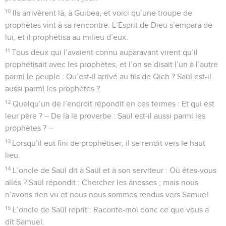
10
Ils arrivèrent là, à Guibea, et voici qu’une troupe de
prophètes vint à sa rencontre. L’Esprit de Dieu s’empara de
lui, et il prophétisa au milieu d’eux.
11
Tous deux qui l’avaient connu auparavant virent qu’il
prophétisait avec les prophètes, et l’on se disait l’un à l’autre
parmi le peuple : Qu’est-il arrivé au fils de Qich ? Saül est-il
aussi parmi les prophètes ?
12
Quelqu’un de l’endroit répondit en ces termes : Et qui est
leur père ? – De là le proverbe : Saül est-il aussi parmi les
prophètes ? –
13
Lorsqu’il eut fini de prophétiser, il se rendit vers le haut
lieu.
14
L’oncle de Saül dit à Saül et à son serviteur : Où êtes-vous
allés ? Saül répondit : Chercher les ânesses ; mais nous
n’avons rien vu et nous nous sommes rendus vers Samuel.
15
L’oncle de Saül reprit : Raconte-moi donc ce que vous a
dit Samuel.