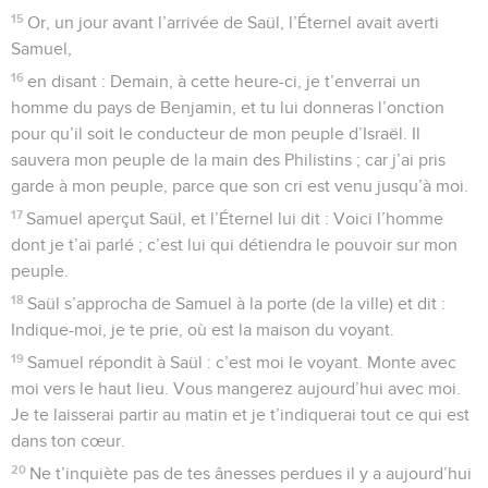
15
Or, un jour avant l’arrivée de Saül, l’Éternel avait averti
Samuel,
16
en disant : Demain, à cette heure-ci, je t’enverrai un
homme du pays de Benjamin, et tu lui donneras l’onction
pour qu’il soit le conducteur de mon peuple d’Israël. Il
sauvera mon peuple de la main des Philistins ; car j’ai pris
garde à mon peuple, parce que son cri est venu jusqu’à moi.
17
Samuel aperçut Saül, et l’Éternel lui dit : Voici l’homme
dont je t’ai parlé ; c’est lui qui détiendra le pouvoir sur mon
peuple.
18
Saül s’approcha de Samuel à la porte (de la ville) et dit :
Indique-moi, je te prie, où est la maison du voyant.
19
Samuel répondit à Saül : c’est moi le voyant. Monte avec
moi vers le haut lieu. Vous mangerez aujourd’hui avec moi.
Je te laisserai partir au matin et je t’indiquerai tout ce qui est
dans ton cœur.
20
Ne t’inquiète pas de tes ânesses perdues il y a aujourd’hui