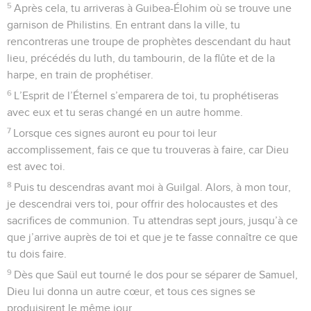
5
Après cela, tu arriveras à Guibea-Élohim où se trouve une
garnison de Philistins. En entrant dans la ville, tu
rencontreras une troupe de prophètes descendant du haut
lieu, précédés du luth, du tambourin, de la flûte et de la
harpe, en train de prophétiser.
6
L’Esprit de l’Éternel s’emparera de toi, tu prophétiseras
avec eux et tu seras changé en un autre homme.
7
Lorsque ces signes auront eu pour toi leur
accomplissement, fais ce que tu trouveras à faire, car Dieu
est avec toi.
8
Puis tu descendras avant moi à Guilgal. Alors, à mon tour,
je descendrai vers toi, pour offrir des holocaustes et des
sacrifices de communion. Tu attendras sept jours, jusqu’à ce
que j’arrive auprès de toi et que je te fasse connaître ce que
tu dois faire.
9
Dès que Saül eut tourné le dos pour se séparer de Samuel,
Dieu lui donna un autre cœur, et tous ces signes se
produisirent le même jour.