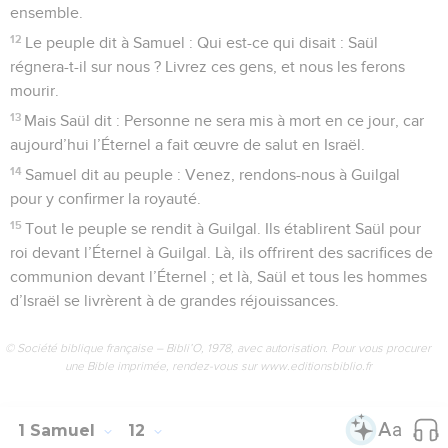
ensemble.
12
Le peuple dit à Samuel : Qui est-ce qui disait : Saül
régnera-t-il sur nous ? Livrez ces gens, et nous les ferons
mourir.
13
Mais Saül dit : Personne ne sera mis à mort en ce jour, car
aujourd’hui l’Éternel a fait œuvre de salut en Israël.
14
Samuel dit au peuple : Venez, rendons-nous à Guilgal
pour y confirmer la royauté.
15
Tout le peuple se rendit à Guilgal. Ils établirent Saül pour
roi devant l’Éternel à Guilgal. Là, ils offrirent des sacrifices de
communion devant l’Éternel ; et là, Saül et tous les hommes
d’Israël se livrèrent à de grandes réjouissances.
© Société biblique française – Bibli’O, 1978, avec autorisation. Pour vous procurer
une Bible imprimée, rendez-vous sur www.editionsbiblio.fr
1 Samuel
12