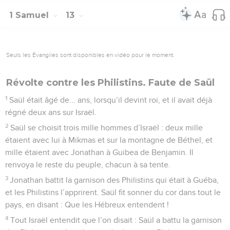
1 Samuel
13
Seuls les Évangiles sont disponibles en vidéo pour le moment.
Révolte contre les Philistins. Faute de Saül
1
Saül était âgé de... ans, lorsqu’il devint roi, et il avait déjà
régné deux ans sur Israël.
2
Saül se choisit trois mille hommes d’Israël : deux mille
étaient avec lui à Mikmas et sur la montagne de Béthel, et
mille étaient avec Jonathan à Guibea de Benjamin. Il
renvoya le reste du peuple, chacun à sa tente.
3
Jonathan battit la garnison des Philistins qui était à Guéba,
et les Philistins l’apprirent. Saül fit sonner du cor dans tout le
pays, en disant : Que les Hébreux entendent !
4
Tout Israël entendit que l’on disait : Saül a battu la garnison