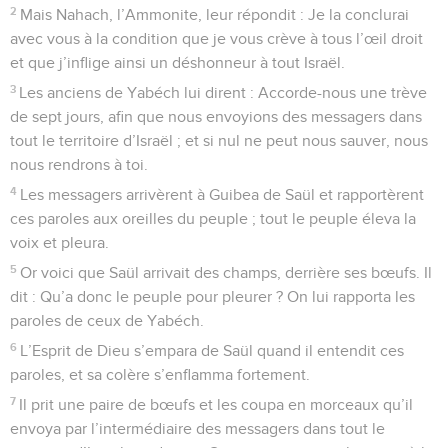
2
Mais Nahach, l’Ammonite, leur répondit : Je la conclurai
avec vous à la condition que je vous crève à tous l’œil droit
et que j’inflige ainsi un déshonneur à tout Israël.
3
Les anciens de Yabéch lui dirent : Accorde-nous une trève
de sept jours, afin que nous envoyions des messagers dans
tout le territoire d’Israël ; et si nul ne peut nous sauver, nous
nous rendrons à toi.
4
Les messagers arrivèrent à Guibea de Saül et rapportèrent
ces paroles aux oreilles du peuple ; tout le peuple éleva la
voix et pleura.
5
Or voici que Saül arrivait des champs, derrière ses bœufs. Il
dit : Qu’a donc le peuple pour pleurer ? On lui rapporta les
paroles de ceux de Yabéch.
6
L’Esprit de Dieu s’empara de Saül quand il entendit ces
paroles, et sa colère s’enflamma fortement.
7
Il prit une paire de bœufs et les coupa en morceaux qu’il
envoya par l’intermédiaire des messagers dans tout le