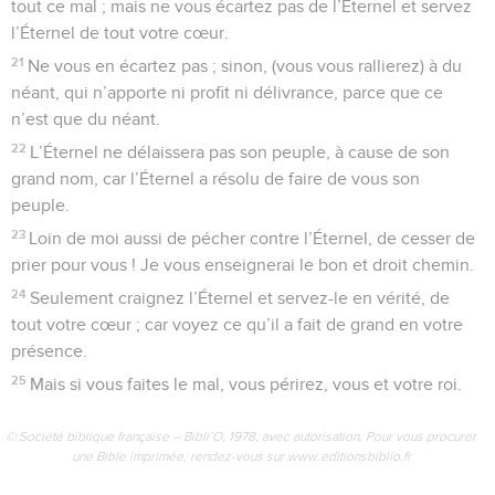
tout ce mal ; mais ne vous écartez pas de l’Éternel et servez
l’Éternel de tout votre cœur.
21
Ne vous en écartez pas ; sinon, (vous vous rallierez) à du
néant, qui n’apporte ni profit ni délivrance, parce que ce
n’est que du néant.
22
L’Éternel ne délaissera pas son peuple, à cause de son
grand nom, car l’Éternel a résolu de faire de vous son
peuple.
23
Loin de moi aussi de pécher contre l’Éternel, de cesser de
prier pour vous ! Je vous enseignerai le bon et droit chemin.
24
Seulement craignez l’Éternel et servez-le en vérité, de
tout votre cœur ; car voyez ce qu’il a fait de grand en votre
présence.
25
Mais si vous faites le mal, vous périrez, vous et votre roi.
© Société biblique française – Bibli’O, 1978, avec autorisation. Pour vous procurer
une Bible imprimée, rendez-vous sur www.editionsbiblio.fr