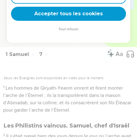
Yearim, pour leur dire : Les Philistins ont ramené l’arche de
Accepter tous les cookies
l’Éternel ; descendez et faites- là monter vers vous.
© Société biblique française – Bibli’O, 1978, avec autorisation. Pour vous procurer
Tout refuser
une Bible imprimée, rendez-vous sur www.editionsbiblio.fr
1 Samuel
7
Seuls les Évangiles sont disponibles en vidéo pour le moment.
1
Les hommes de Qiryath-Yearim vinrent et firent monter
l’arche de l’Éternel ; ils la transportèrent dans la maison
d’Abinadab, sur la colline, et ils consacrèrent son fils Éléazar
pour garder l’arche de l’Éternel.
Les Philistins vaincus. Samuel, chef d'Israël
2
Il s’était passé bien des jours depuis le jour où l’arche avait