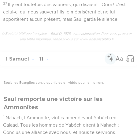
27
Il y eut toutefois des vauriens, qui disaient : Quoi ! c’est
celui-ci qui nous sauvera ! Ils le méprisèrent et ne lui
apportèrent aucun présent, mais Saül garda le silence.
© Société biblique française – Bibli’O, 1978, avec autorisation. Pour vous procurer
une Bible imprimée, rendez-vous sur www.editionsbiblio.fr
1 Samuel
11
Seuls les Évangiles sont disponibles en vidéo pour le moment.
Saül remporte une victoire sur les
Ammonites
1
Nahach, l’Ammonite, vint camper devant Yabéch en
Galaad. Tous les hommes de Yabéch dirent à Nahach :
Conclus une alliance avec nous, et nous te servirons.