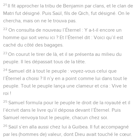
21
Il fit approcher la tribu de Benjamin par clans, et le clan de
Matri fut désigné. Puis Saül, fils de Qich, fut désigné. On le
chercha, mais on ne le trouva pas.
22
On consulta de nouveau l’Éternel : Y a-t-il encore un
homme qui soit venu ici ? Et l’Éternel dit : Voici qu’il est
caché du côté des bagages.
23
On courut le tirer de là, et il se présenta au milieu du
peuple. Il les dépassait tous de la tête.
24
Samuel dit à tout le peuple : voyez-vous celui que
l’Éternel a choisi ? Il n’y en a point comme lui dans tout le
peuple. Tout le peuple lança une clameur et cria : Vive le
roi !
25
Samuel formula pour le peuple le droit de la royauté et il
l’écrivit dans le livre qu’il déposa devant l’Éternel. Puis
Samuel renvoya tout le peuple, chacun chez soi.
26
Saül s’en alla aussi chez lui à Guibea. Il fut accompagné
par les (hommes de) valeur, dont Dieu avait touché le cœur.