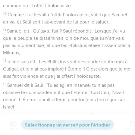
communion. Il offrit l’holocauste.
10
Comme il achevait d’offrir l’holocauste, voici que Samuel
arriva, et Saül sortit au-devant de lui pour le saluer.
11
Samuel dit : Qu’as-tu fait ? Saül répondit : Lorsque j’ai vu
que le peuple se disséminait loin de moi, que tu n’arrivais
pas au moment fixé, et que les Philistins étaient assemblés à
Mikmas,
12
je me suis dit : Les Philistins vont descendre contre moi à
Guilgal, et je n’ai pas imploré l’Éternel ! C’est alors que je me
suis fait violence et que j’ai offert l’holocauste.
13
Samuel dit à Saül : Tu as agi en insensé, tu n’as pas
observé le commandement que l’Éternel, ton Dieu, t’avait
donné. L’Éternel aurait affermi pour toujours ton règne sur
Israël !
14
Maintenant ton règne ne tiendra pas. L’Éternel s’est
cherché un homme selon son cœur, et l’Éternel l’a établi
Contenus
Versions
Commentaires
Strong
Dictionnaire
conducteur de son peuple, parce que tu n’as pas observé ce