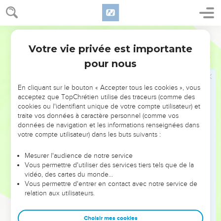
retournèrent à Ékron le même jour.
17
Voici les (images des) hémorroïdes d’or que les Philistins
donnèrent à l’Éternel en (sacrifice de) culpabilité : une pour
Segond 1978 (Colombe)
Asdod, une pour Gaza, une pour Askalon, une pour Gath et
Votre vie privée est importante
1 Samuel
6
une pour Ékron.
pour nous
18
Il y avait aussi des souris d’or pour chacune des villes des
Philistins appartenant aux cinq ducs, depuis la ville fortifiée
En cliquant sur le bouton « Accepter tous les cookies », vous
jusqu’au village ouvert et jusqu’à la grande pierre sur
acceptez que TopChrétien utilise des traceurs (comme des
laquelle on déposa l’arche de l’Éternel et qui est encore
cookies ou l'identifiant unique de votre compte utilisateur) et
traite vos données à caractère personnel (comme vos
aujourd’hui dans le champ de Josué de Beth-Chémech.
données de navigation et les informations renseignées dans
19
L’Éternel frappa les gens de Beth-Chémech lorsqu’ils
votre compte utilisateur) dans les buts suivants :
fixèrent les regards sur l’arche de l’Éternel ; il frappa 70
hommes (sur) 50 000 parmi le peuple, et le peuple prit le
Mesurer l'audience de notre service
Vous permettre d'utiliser des services tiers tels que de la
deuil, parce que l’Éternel l’avait frappé d’un grand coup.
vidéo, des cartes du monde…
20
Les gens de Beth-Chémech dirent : Qui peut subsister en
Vous permettre d'entrer en contact avec notre service de
relation aux utilisateurs.
présence de l’Éternel, ce Dieu saint ? Et vers qui montera-t-il,
en s’éloignant de nous ?
Choisir mes cookies
21
Ils envoyèrent des messagers aux habitants de Qiryath-