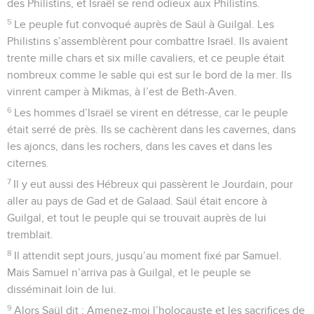
des Philistins, et Israël se rend odieux aux Philistins.
5
Le peuple fut convoqué auprès de Saül à Guilgal. Les
Philistins s’assemblèrent pour combattre Israël. Ils avaient
trente mille chars et six mille cavaliers, et ce peuple était
nombreux comme le sable qui est sur le bord de la mer. Ils
vinrent camper à Mikmas, à l’est de Beth-Aven.
6
Les hommes d’Israël se virent en détresse, car le peuple
était serré de près. Ils se cachèrent dans les cavernes, dans
les ajoncs, dans les rochers, dans les caves et dans les
citernes.
7
Il y eut aussi des Hébreux qui passèrent le Jourdain, pour
aller au pays de Gad et de Galaad. Saül était encore à
Guilgal, et tout le peuple qui se trouvait auprès de lui
tremblait.
8
Il attendit sept jours, jusqu’au moment fixé par Samuel.
Mais Samuel n’arriva pas à Guilgal, et le peuple se
disséminait loin de lui.
9
Alors Saül dit : Amenez-moi l’holocauste et les sacrifices de