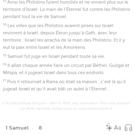
13
Ainsi les Philistins furent humiliés et ne vinrent plus sur le
territoire d’Israël. La main de l’Éternel fut contre les Philistins
pendant tout la vie de Samuel.
14
Les villes que les Philistins avaient prises sur Israël
revinrent à Israël, depuis Ékron jusqu’à Gath, avec leur
territoire ; Israël les arracha de la main des Philistins. Et il y
eut la paix entre Israël et les Amoréens.
15
Samuel fut juge en Israël pendant toute sa vie.
16
Il allait chaque année faire un circuit par Béthel, Guilgal et
Mitspa, et il jugeait Israël dans tous ces endroits.
17
Puis il retournait à Rama où était sa maison ; c’est là qu’il
jugeait Israël et qu’il avait bâti un autel à l’Éternel.
© Société biblique française – Bibli’O, 1978, avec autorisation. Pour vous procurer
une Bible imprimée, rendez-vous sur www.editionsbiblio.fr
1 Samuel
8