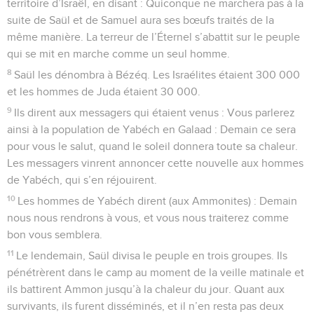
territoire d’Israël, en disant : Quiconque ne marchera pas à la
suite de Saül et de Samuel aura ses bœufs traités de la
même manière. La terreur de l’Éternel s’abattit sur le peuple
qui se mit en marche comme un seul homme.
8
Saül les dénombra à Bézéq. Les Israélites étaient 300 000
et les hommes de Juda étaient 30 000.
9
Ils dirent aux messagers qui étaient venus : Vous parlerez
ainsi à la population de Yabéch en Galaad : Demain ce sera
pour vous le salut, quand le soleil donnera toute sa chaleur.
Les messagers vinrent annoncer cette nouvelle aux hommes
de Yabéch, qui s’en réjouirent.
10
Les hommes de Yabéch dirent (aux Ammonites) : Demain
nous nous rendrons à vous, et vous nous traiterez comme
bon vous semblera.
11
Le lendemain, Saül divisa le peuple en trois groupes. Ils
pénétrèrent dans le camp au moment de la veille matinale et
ils battirent Ammon jusqu’à la chaleur du jour. Quant aux
survivants, ils furent disséminés, et il n’en resta pas deux