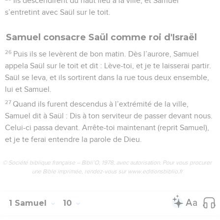
Ils descendirent du haut lieu à la ville, et Samuel
s’entretint avec Saül sur le toit.
Samuel consacre Saül comme roi d'Israël
26
Puis ils se levèrent de bon matin. Dès l’aurore, Samuel
appela Saül sur le toit et dit : Lève-toi, et je te laisserai partir.
Saül se leva, et ils sortirent dans la rue tous deux ensemble,
lui et Samuel.
27
Quand ils furent descendus à l’extrémité de la ville,
Samuel dit à Saül : Dis à ton serviteur de passer devant nous.
Celui-ci passa devant. Arrête-toi maintenant (reprit Samuel),
et je te ferai entendre la parole de Dieu.
© Société biblique française – Bibli’O, 1978, avec autorisation. Pour vous procurer
une Bible imprimée, rendez-vous sur www.editionsbiblio.fr
1 Samuel
10