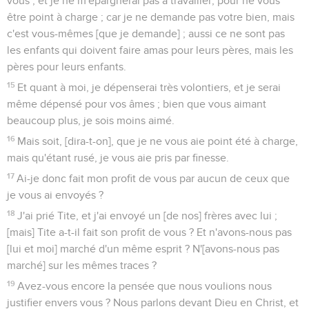
vous ; et je ne m'épargnerai pas à travailler, pour ne vous
être point à charge ; car je ne demande pas votre bien, mais
c'est vous-mêmes [que je demande] ; aussi ce ne sont pas
les enfants qui doivent faire amas pour leurs pères, mais les
pères pour leurs enfants.
15
Et quant à moi, je dépenserai très volontiers, et je serai
même dépensé pour vos âmes ; bien que vous aimant
beaucoup plus, je sois moins aimé.
16
Mais soit, [dira-t-on], que je ne vous aie point été à charge,
mais qu'étant rusé, je vous aie pris par finesse.
17
Ai-je donc fait mon profit de vous par aucun de ceux que
je vous ai envoyés ?
18
J'ai prié Tite, et j'ai envoyé un [de nos] frères avec lui ;
[mais] Tite a-t-il fait son profit de vous ? Et n'avons-nous pas
[lui et moi] marché d'un même esprit ? N'[avons-nous pas
marché] sur les mêmes traces ?
19
Avez-vous encore la pensée que nous voulions nous
justifier envers vous ? Nous parlons devant Dieu en Christ, et