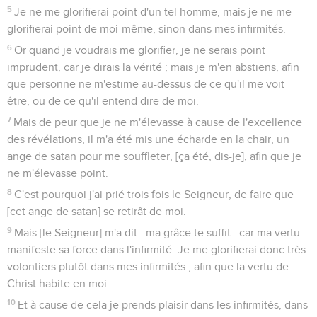
5
Je ne me glorifierai point d'un tel homme, mais je ne me
glorifierai point de moi-même, sinon dans mes infirmités.
6
Or quand je voudrais me glorifier, je ne serais point
imprudent, car je dirais la vérité ; mais je m'en abstiens, afin
que personne ne m'estime au-dessus de ce qu'il me voit
être, ou de ce qu'il entend dire de moi.
7
Mais de peur que je ne m'élevasse à cause de l'excellence
des révélations, il m'a été mis une écharde en la chair, un
ange de satan pour me souffleter, [ça été, dis-je], afin que je
ne m'élevasse point.
8
C'est pourquoi j'ai prié trois fois le Seigneur, de faire que
[cet ange de satan] se retirât de moi.
9
Mais [le Seigneur] m'a dit : ma grâce te suffit : car ma vertu
manifeste sa force dans l'infirmité. Je me glorifierai donc très
volontiers plutôt dans mes infirmités ; afin que la vertu de
Christ habite en moi.
10
Et à cause de cela je prends plaisir dans les infirmités, dans