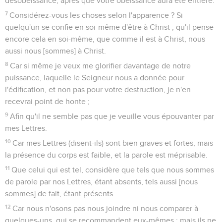
désobéissance, après que votre obéissance aura été entière.
7
Considérez-vous les choses selon l'apparence ? Si
quelqu'un se confie en soi-même d'être à Christ ; qu'il pense
encore cela en soi-même, que comme il est à Christ, nous
aussi nous [sommes] à Christ.
8
Car si même je veux me glorifier davantage de notre
puissance, laquelle le Seigneur nous a donnée pour
l'édification, et non pas pour votre destruction, je n'en
recevrai point de honte ;
9
Afin qu'il ne semble pas que je veuille vous épouvanter par
mes Lettres.
10
Car mes Lettres (disent-ils) sont bien graves et fortes, mais
la présence du corps est faible, et la parole est méprisable.
11
Que celui qui est tel, considère que tels que nous sommes
de parole par nos Lettres, étant absents, tels aussi [nous
sommes] de fait, étant présents.
12
Car nous n'osons pas nous joindre ni nous comparer à
quelques-uns, qui se recommandent eux-mêmes ; mais ils ne