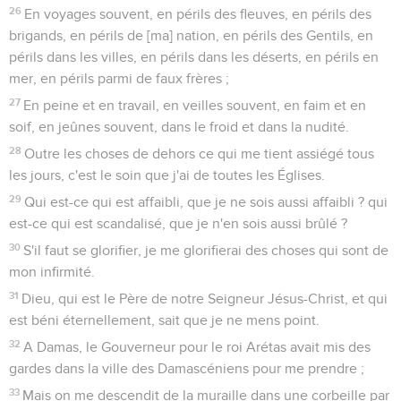
26
En voyages souvent, en périls des fleuves, en périls des
brigands, en périls de [ma] nation, en périls des Gentils, en
périls dans les villes, en périls dans les déserts, en périls en
mer, en périls parmi de faux frères ;
27
En peine et en travail, en veilles souvent, en faim et en
soif, en jeûnes souvent, dans le froid et dans la nudité.
28
Outre les choses de dehors ce qui me tient assiégé tous
les jours, c'est le soin que j'ai de toutes les Églises.
29
Qui est-ce qui est affaibli, que je ne sois aussi affaibli ? qui
est-ce qui est scandalisé, que je n'en sois aussi brûlé ?
30
S'il faut se glorifier, je me glorifierai des choses qui sont de
mon infirmité.
31
Dieu, qui est le Père de notre Seigneur Jésus-Christ, et qui
est béni éternellement, sait que je ne mens point.
32
A Damas, le Gouverneur pour le roi Arétas avait mis des
gardes dans la ville des Damascéniens pour me prendre ;
33
Mais on me descendit de la muraille dans une corbeille par