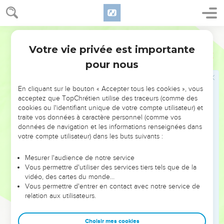
Ô Corinthiens ! notre bouche est ouverte pour vous, notre
coeur s'est élargi.
12
Vous n'êtes point à l'étroit au-dedans de nous, mais vous
Martin
êtes à l'étroit dans vos entrailles.
Votre vie privée est importante
2 Corinthiens
6
13
Or pour nous traiter de la même manière (je vous parle
pour nous
comme à mes enfants) élargissez-vous aussi [à notre égard].
En cliquant sur le bouton « Accepter tous les cookies », vous
Mise en garde contre des influences
acceptez que TopChrétien utilise des traceurs (comme des
païennes
cookies ou l'identifiant unique de votre compte utilisateur) et
traite vos données à caractère personnel (comme vos
14
Ne portez pas un même joug avec les infidèles ; car quelle
données de navigation et les informations renseignées dans
participation y a-t-il de la justice avec l'iniquité ? et quelle
votre compte utilisateur) dans les buts suivants :
communication y a-t-il de la lumière avec les ténèbres ?
Mesurer l'audience de notre service
15
Et quel accord y a-t-il de Christ avec Bélial ? ou quelle part
Vous permettre d'utiliser des services tiers tels que de la
a le fidèle avec l'infidèle ?
vidéo, des cartes du monde…
Vous permettre d'entrer en contact avec notre service de
16
Et quelle convenance y a-t-il du Temple de Dieu avec les
relation aux utilisateurs.
idoles ? car vous êtes le Temple du Dieu vivant, selon ce que
Dieu a dit : j'habiterai au milieu d'eux, et j'y marcherai ; et je
Choisir mes cookies