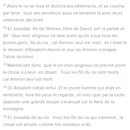
31
Alors le roi se leva et déchira ses vêtements, et se coucha
par terre ; tous ses serviteurs aussi se tenaient là avec leurs
vêtements déchirés.
32
Et Jonadab, fils de Shimea, frère de David, prit la parole et
dit : Que mon seigneur ne dise point qu'on a tué tous les
jeunes gens, fils du roi ; car Amnon seul est mort ; et c'était là
le dessein d'Absalom depuis le jour où Amnon outragea
Tamar sa soeur.
33
Maintenant donc, que le roi mon seigneur ne prenne point
la chose à coeur, en disant : Tous les fils du roi sont morts ;
car Amnon seul est mort.
34
Or Absalom s'était enfui. Et le jeune homme qui était en
sentinelle, leva les yeux et regarda ; et voici que par la route
opposée une grande troupe s'avançait sur le flanc de la
montagne.
35
Et Jonadab dit au roi : Voici les fils du roi qui viennent ; la
chose est arrivée comme ton serviteur a dit.