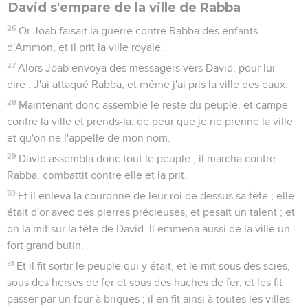
David s'empare de la ville de Rabba
26
Or Joab faisait la guerre contre Rabba des enfants
d'Ammon, et il prit la ville royale.
27
Alors Joab envoya des messagers vers David, pour lui
dire : J'ai attaqué Rabba, et même j'ai pris la ville des eaux.
28
Maintenant donc assemble le reste du peuple, et campe
contre la ville et prends-la, de peur que je ne prenne la ville
et qu'on ne l'appelle de mon nom.
29
David assembla donc tout le peuple ; il marcha contre
Rabba, combattit contre elle et la prit.
30
Et il enleva la couronne de leur roi de dessus sa tête ; elle
était d'or avec des pierres précieuses, et pesait un talent ; et
on la mit sur la tête de David. Il emmena aussi de la ville un
fort grand butin.
31
Et il fit sortir le peuple qui y était, et le mit sous des scies,
sous des herses de fer et sous des haches de fer, et les fit
passer par un four à briques ; il en fit ainsi à toutes les villes