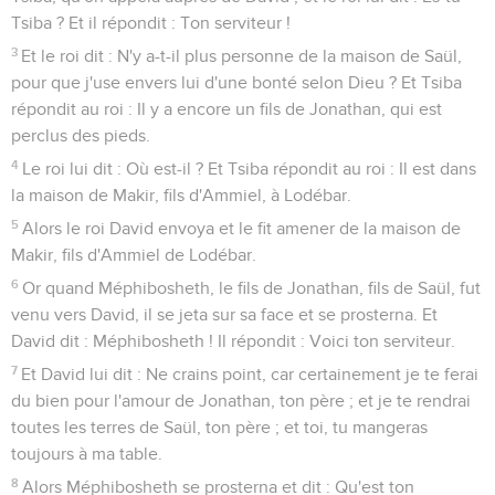
Tsiba ? Et il répondit : Ton serviteur !
3
Et le roi dit : N'y a-t-il plus personne de la maison de Saül,
pour que j'use envers lui d'une bonté selon Dieu ? Et Tsiba
répondit au roi : Il y a encore un fils de Jonathan, qui est
perclus des pieds.
4
Le roi lui dit : Où est-il ? Et Tsiba répondit au roi : Il est dans
la maison de Makir, fils d'Ammiel, à Lodébar.
5
Alors le roi David envoya et le fit amener de la maison de
Makir, fils d'Ammiel de Lodébar.
6
Or quand Méphibosheth, le fils de Jonathan, fils de Saül, fut
venu vers David, il se jeta sur sa face et se prosterna. Et
David dit : Méphibosheth ! Il répondit : Voici ton serviteur.
7
Et David lui dit : Ne crains point, car certainement je te ferai
du bien pour l'amour de Jonathan, ton père ; et je te rendrai
toutes les terres de Saül, ton père ; et toi, tu mangeras
toujours à ma table.
8
Alors Méphibosheth se prosterna et dit : Qu'est ton