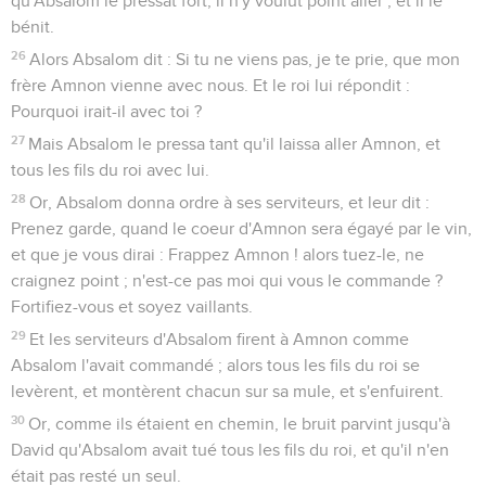
qu'Absalom le pressât fort, il n'y voulut point aller ; et il le
bénit.
26
Alors Absalom dit : Si tu ne viens pas, je te prie, que mon
frère Amnon vienne avec nous. Et le roi lui répondit :
Pourquoi irait-il avec toi ?
27
Mais Absalom le pressa tant qu'il laissa aller Amnon, et
tous les fils du roi avec lui.
28
Or, Absalom donna ordre à ses serviteurs, et leur dit :
Prenez garde, quand le coeur d'Amnon sera égayé par le vin,
et que je vous dirai : Frappez Amnon ! alors tuez-le, ne
craignez point ; n'est-ce pas moi qui vous le commande ?
Fortifiez-vous et soyez vaillants.
29
Et les serviteurs d'Absalom firent à Amnon comme
Absalom l'avait commandé ; alors tous les fils du roi se
levèrent, et montèrent chacun sur sa mule, et s'enfuirent.
30
Or, comme ils étaient en chemin, le bruit parvint jusqu'à
David qu'Absalom avait tué tous les fils du roi, et qu'il n'en
était pas resté un seul.