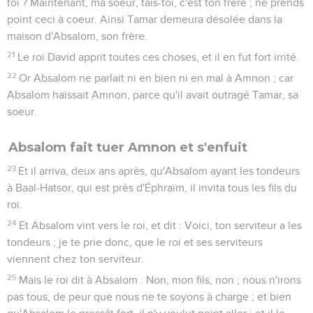
toi ? Maintenant, ma soeur, tais-toi, c'est ton frère ; ne prends
point ceci à coeur. Ainsi Tamar demeura désolée dans la
maison d'Absalom, son frère.
21
Le roi David apprit toutes ces choses, et il en fut fort irrité.
22
Or Absalom ne parlait ni en bien ni en mal à Amnon ; car
Absalom haïssait Amnon, parce qu'il avait outragé Tamar, sa
soeur.
Absalom fait tuer Amnon et s'enfuit
23
Et il arriva, deux ans après, qu'Absalom ayant les tondeurs
à Baal-Hatsor, qui est près d'Éphraïm, il invita tous les fils du
roi.
24
Et Absalom vint vers le roi, et dit : Voici, ton serviteur a les
tondeurs ; je te prie donc, que le roi et ses serviteurs
viennent chez ton serviteur.
25
Mais le roi dit à Absalom : Non, mon fils, non ; nous n'irons
pas tous, de peur que nous ne te soyons à charge ; et bien