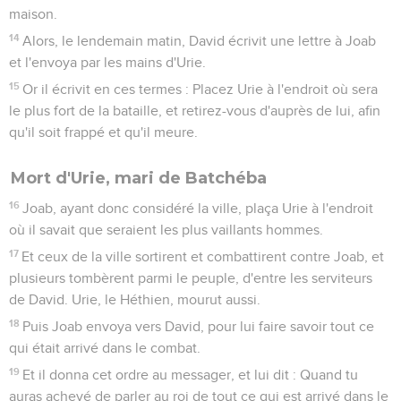
maison.
14
Alors, le lendemain matin, David écrivit une lettre à Joab
et l'envoya par les mains d'Urie.
15
Or il écrivit en ces termes : Placez Urie à l'endroit où sera
le plus fort de la bataille, et retirez-vous d'auprès de lui, afin
qu'il soit frappé et qu'il meure.
Mort d'Urie, mari de Batchéba
16
Joab, ayant donc considéré la ville, plaça Urie à l'endroit
où il savait que seraient les plus vaillants hommes.
17
Et ceux de la ville sortirent et combattirent contre Joab, et
plusieurs tombèrent parmi le peuple, d'entre les serviteurs
de David. Urie, le Héthien, mourut aussi.
18
Puis Joab envoya vers David, pour lui faire savoir tout ce
qui était arrivé dans le combat.
19
Et il donna cet ordre au messager, et lui dit : Quand tu
auras achevé de parler au roi de tout ce qui est arrivé dans le