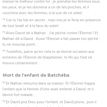
maison le malheur contre toi ; je prendrai tes femmes sous
tes yeux, et je les donnerai à un de tes proches, et il
couchera avec tes femmes, à la vue de ce soleil.
12
Car tu l'as fait en secret ; mais moi je le ferai en présence
de tout Israël et à la face du soleil.
13
Alors David dit à Nathan : J'ai péché contre l'Éternel ! Et
Nathan dit à David : Aussi l'Éternel a fait passer ton péché ;
tu ne mourras point ;
14
Toutefois, parce qu'en cela tu as donné occasion aux
ennemis de l'Éternel de blasphémer, le fils qui t'est né
mourra certainement.
Mort de l'enfant de Batchéba
15
Et Nathan retourna dans sa maison. Et l'Éternel frappa
l'enfant que la femme d'Urie avait enfanté à David, et il
devint fort malade ;
16
Et David pria Dieu pour l'enfant, et David jeûna ; puis il