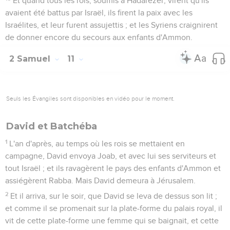
Et quand tous les rois, soumis à Hadarézer, virent qu'ils
avaient été battus par Israël, ils firent la paix avec les
Israélites, et leur furent assujettis ; et les Syriens craignirent
de donner encore du secours aux enfants d'Ammon.
2 Samuel
11
Seuls les Évangiles sont disponibles en vidéo pour le moment.
David et Batchéba
1
L'an d'après, au temps où les rois se mettaient en
campagne, David envoya Joab, et avec lui ses serviteurs et
tout Israël ; et ils ravagèrent le pays des enfants d'Ammon et
assiégèrent Rabba. Mais David demeura à Jérusalem.
2
Et il arriva, sur le soir, que David se leva de dessus son lit ;
et comme il se promenait sur la plate-forme du palais royal, il
vit de cette plate-forme une femme qui se baignait, et cette