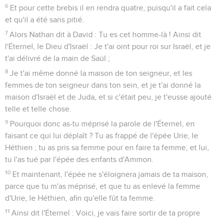
6
Et pour cette brebis il en rendra quatre, puisqu'il a fait cela
et qu'il a été sans pitié.
7
Alors Nathan dit à David : Tu es cet homme-là ! Ainsi dit
l'Éternel, le Dieu d'Israël : Je t'ai oint pour roi sur Israël, et je
t'ai délivré de la main de Saül ;
8
Je t'ai même donné la maison de ton seigneur, et les
femmes de ton seigneur dans ton sein, et je t'ai donné la
maison d'Israël et de Juda, et si c'était peu, je t'eusse ajouté
telle et telle chose.
9
Pourquoi donc as-tu méprisé la parole de l'Éternel, en
faisant ce qui lui déplaît ? Tu as frappé de l'épée Urie, le
Héthien ; tu as pris sa femme pour en faire ta femme, et lui,
tu l'as tué par l'épée des enfants d'Ammon.
10
Et maintenant, l'épée ne s'éloignera jamais de ta maison,
parce que tu m'as méprisé, et que tu as enlevé la femme
d'Urie, le Héthien, afin qu'elle fût ta femme.
11
Ainsi dit l'Éternel : Voici, je vais faire sortir de ta propre