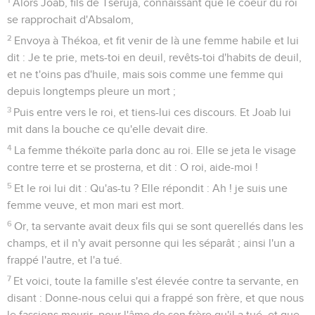
Alors Joab, fils de Tséruja, connaissant que le coeur du roi
se rapprochait d'Absalom,
2
Envoya à Thékoa, et fit venir de là une femme habile et lui
dit : Je te prie, mets-toi en deuil, revêts-toi d'habits de deuil,
et ne t'oins pas d'huile, mais sois comme une femme qui
depuis longtemps pleure un mort ;
3
Puis entre vers le roi, et tiens-lui ces discours. Et Joab lui
mit dans la bouche ce qu'elle devait dire.
4
La femme thékoïte parla donc au roi. Elle se jeta le visage
contre terre et se prosterna, et dit : O roi, aide-moi !
5
Et le roi lui dit : Qu'as-tu ? Elle répondit : Ah ! je suis une
femme veuve, et mon mari est mort.
6
Or, ta servante avait deux fils qui se sont querellés dans les
champs, et il n'y avait personne qui les séparât ; ainsi l'un a
frappé l'autre, et l'a tué.
7
Et voici, toute la famille s'est élevée contre ta servante, en
disant : Donne-nous celui qui a frappé son frère, et que nous
le fassions mourir, pour l'âme de son frère qu'il a tué, et que