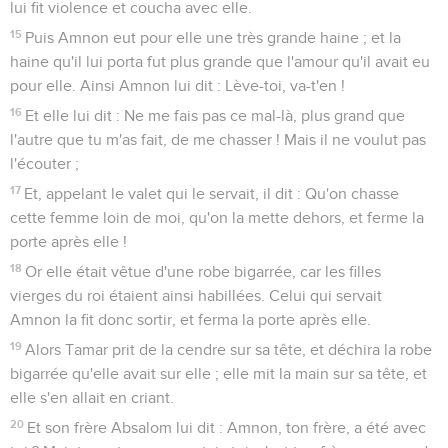
lui fit violence et coucha avec elle.
15
Puis Amnon eut pour elle une très grande haine ; et la
haine qu'il lui porta fut plus grande que l'amour qu'il avait eu
pour elle. Ainsi Amnon lui dit : Lève-toi, va-t'en !
16
Et elle lui dit : Ne me fais pas ce mal-là, plus grand que
l'autre que tu m'as fait, de me chasser ! Mais il ne voulut pas
l'écouter ;
17
Et, appelant le valet qui le servait, il dit : Qu'on chasse
cette femme loin de moi, qu'on la mette dehors, et ferme la
porte après elle !
18
Or elle était vêtue d'une robe bigarrée, car les filles
vierges du roi étaient ainsi habillées. Celui qui servait
Amnon la fit donc sortir, et ferma la porte après elle.
19
Alors Tamar prit de la cendre sur sa tête, et déchira la robe
bigarrée qu'elle avait sur elle ; elle mit la main sur sa tête, et
elle s'en allait en criant.
20
Et son frère Absalom lui dit : Amnon, ton frère, a été avec