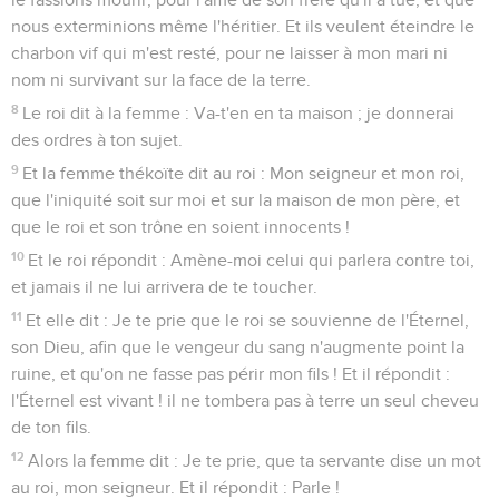
nous exterminions même l'héritier. Et ils veulent éteindre le
charbon vif qui m'est resté, pour ne laisser à mon mari ni
nom ni survivant sur la face de la terre.
8
Le roi dit à la femme : Va-t'en en ta maison ; je donnerai
des ordres à ton sujet.
9
Et la femme thékoïte dit au roi : Mon seigneur et mon roi,
que l'iniquité soit sur moi et sur la maison de mon père, et
que le roi et son trône en soient innocents !
10
Et le roi répondit : Amène-moi celui qui parlera contre toi,
et jamais il ne lui arrivera de te toucher.
11
Et elle dit : Je te prie que le roi se souvienne de l'Éternel,
son Dieu, afin que le vengeur du sang n'augmente point la
ruine, et qu'on ne fasse pas périr mon fils ! Et il répondit :
l'Éternel est vivant ! il ne tombera pas à terre un seul cheveu
de ton fils.
12
Alors la femme dit : Je te prie, que ta servante dise un mot
au roi, mon seigneur. Et il répondit : Parle !