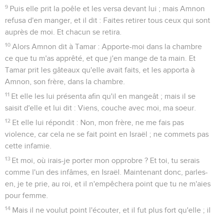
9
Puis elle prit la poêle et les versa devant lui ; mais Amnon
refusa d'en manger, et il dit : Faites retirer tous ceux qui sont
auprès de moi. Et chacun se retira.
10
Alors Amnon dit à Tamar : Apporte-moi dans la chambre
ce que tu m'as apprêté, et que j'en mange de ta main. Et
Tamar prit les gâteaux qu'elle avait faits, et les apporta à
Amnon, son frère, dans la chambre.
11
Et elle les lui présenta afin qu'il en mangeât ; mais il se
saisit d'elle et lui dit : Viens, couche avec moi, ma soeur.
12
Et elle lui répondit : Non, mon frère, ne me fais pas
violence, car cela ne se fait point en Israël ; ne commets pas
cette infamie.
13
Et moi, où irais-je porter mon opprobre ? Et toi, tu serais
comme l'un des infâmes, en Israël. Maintenant donc, parles-
en, je te prie, au roi, et il n'empêchera point que tu ne m'aies
pour femme.
14
Mais il ne voulut point l'écouter, et il fut plus fort qu'elle ; il