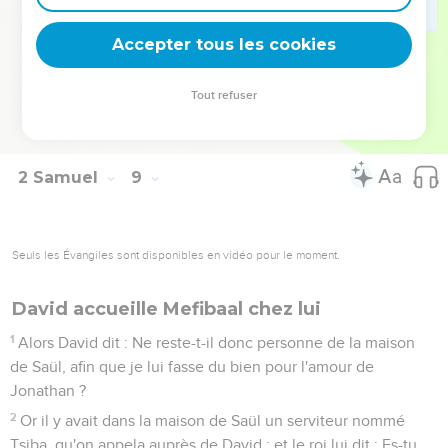
fils d'Achilud, était archiviste ;
17
Et Tsadok, fils d'Achitub, et Achimélec, fils d'Abiathar,
Accepter tous les cookies
étaient sacrificateurs, et Séraja, secrétaire ;
18
Et Bénaja, fils de Jéhojada, était sur les Kéréthiens et les
Tout refuser
Péléthiens, et les fils de David étaient ses principaux
officiers.
2 Samuel
9
Seuls les Évangiles sont disponibles en vidéo pour le moment.
David accueille Mefibaal chez lui
1
Alors David dit : Ne reste-t-il donc personne de la maison
de Saül, afin que je lui fasse du bien pour l'amour de
Jonathan ?
2
Or il y avait dans la maison de Saül un serviteur nommé
Tsiba, qu'on appela auprès de David ; et le roi lui dit : Es-tu