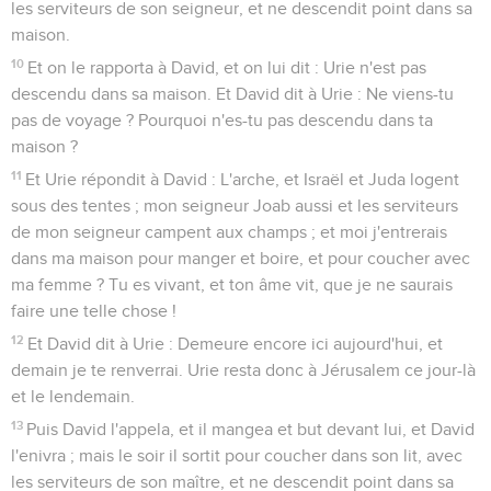
les serviteurs de son seigneur, et ne descendit point dans sa
maison.
10
Et on le rapporta à David, et on lui dit : Urie n'est pas
descendu dans sa maison. Et David dit à Urie : Ne viens-tu
pas de voyage ? Pourquoi n'es-tu pas descendu dans ta
maison ?
11
Et Urie répondit à David : L'arche, et Israël et Juda logent
sous des tentes ; mon seigneur Joab aussi et les serviteurs
de mon seigneur campent aux champs ; et moi j'entrerais
dans ma maison pour manger et boire, et pour coucher avec
ma femme ? Tu es vivant, et ton âme vit, que je ne saurais
faire une telle chose !
12
Et David dit à Urie : Demeure encore ici aujourd'hui, et
demain je te renverrai. Urie resta donc à Jérusalem ce jour-là
et le lendemain.
13
Puis David l'appela, et il mangea et but devant lui, et David
l'enivra ; mais le soir il sortit pour coucher dans son lit, avec
les serviteurs de son maître, et ne descendit point dans sa