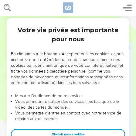
11
Que David consacra à l'Éternel, avec l'argent et l'or qu'il
avait déjà consacrés, du butin de toutes les nations qu'il
s'était assujetties,
Ostervald
12
De la Syrie, de Moab, des enfants d'Ammon, des Philistins,
Votre vie privée est importante
2 Samuel
8
d'Amalek, et du butin de Hadadézer, fils de Réhob, roi de
pour nous
Tsoba.
13
David s'acquit encore du renom, à son retour de la défaite
En cliquant sur le bouton « Accepter tous les cookies », vous
des Syriens, en battant, dans la vallée du Sel, dix-huit mille
acceptez que TopChrétien utilise des traceurs (comme des
Iduméens,
cookies ou l'identifiant unique de votre compte utilisateur) et
traite vos données à caractère personnel (comme vos
14
Et il mit des garnisons dans l'Idumée ; il mit des garnisons
données de navigation et les informations renseignées dans
dans toute l'Idumée, et l'Idumée entière fut soumise à David.
votre compte utilisateur) dans les buts suivants :
Et l'Éternel gardait David partout où il allait.
Mesurer l'audience de notre service
Vous permettre d'utiliser des services tiers tels que de la
Liste des fonctionnaires de David
vidéo, des cartes du monde…
15
Vous permettre d'entrer en contact avec notre service de
Ainsi David régna sur tout Israël, faisant droit et justice à
relation aux utilisateurs.
tout son peuple.
16
Et Joab, fils de Tséruja, commandait l'armée ; et Josaphat,
Choisir mes cookies