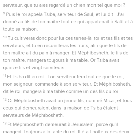
serviteur, que tu aies regardé un chien mort tel que moi ?
9
Puis le roi appela Tsiba, serviteur de Saül, et lui dit : J'ai
donné au fils de ton maître tout ce qui appartenait à Saül et à
toute sa maison.
10
Tu cultiveras donc pour lui ces terres-là, toi et tes fils et tes
serviteurs, et tu en recueilleras les fruits, afin que le fils de
ton maître ait du pain à manger. Et Méphibosheth, le fils de
ton maître, mangera toujours à ma table. Or Tsiba avait
quinze fils et vingt serviteurs.
11
Et Tsiba dit au roi : Ton serviteur fera tout ce que le roi,
mon seigneur, commande à son serviteur. Et Méphibosheth,
dit le roi, mangera à ma table comme un des fils du roi.
12
Or Méphibosheth avait un jeune fils, nommé Mica ; et tous
ceux qui demeuraient dans la maison de Tsiba étaient
serviteurs de Méphibosheth.
13
Et Méphibosheth demeurait à Jérusalem, parce qu'il
mangeait toujours à la table du roi. Il était boiteux des deux