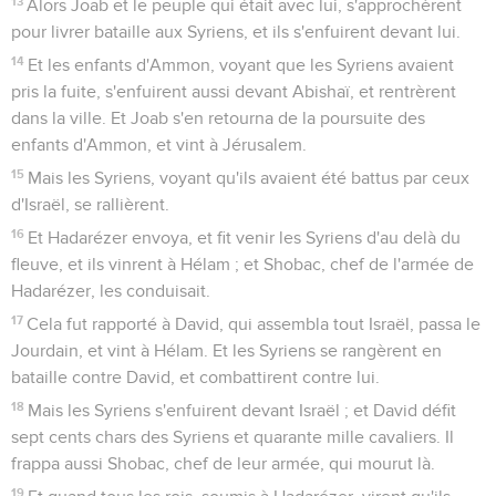
13
Alors Joab et le peuple qui était avec lui, s'approchèrent
pour livrer bataille aux Syriens, et ils s'enfuirent devant lui.
14
Et les enfants d'Ammon, voyant que les Syriens avaient
pris la fuite, s'enfuirent aussi devant Abishaï, et rentrèrent
dans la ville. Et Joab s'en retourna de la poursuite des
enfants d'Ammon, et vint à Jérusalem.
15
Mais les Syriens, voyant qu'ils avaient été battus par ceux
d'Israël, se rallièrent.
16
Et Hadarézer envoya, et fit venir les Syriens d'au delà du
fleuve, et ils vinrent à Hélam ; et Shobac, chef de l'armée de
Hadarézer, les conduisait.
17
Cela fut rapporté à David, qui assembla tout Israël, passa le
Jourdain, et vint à Hélam. Et les Syriens se rangèrent en
bataille contre David, et combattirent contre lui.
18
Mais les Syriens s'enfuirent devant Israël ; et David défit
sept cents chars des Syriens et quarante mille cavaliers. Il
frappa aussi Shobac, chef de leur armée, qui mourut là.
19