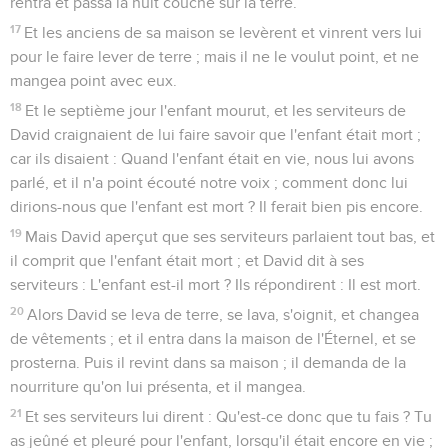
rentra et passa la nuit couché sur la terre.
17
Et les anciens de sa maison se levèrent et vinrent vers lui
pour le faire lever de terre ; mais il ne le voulut point, et ne
mangea point avec eux.
18
Et le septième jour l'enfant mourut, et les serviteurs de
David craignaient de lui faire savoir que l'enfant était mort ;
car ils disaient : Quand l'enfant était en vie, nous lui avons
parlé, et il n'a point écouté notre voix ; comment donc lui
dirions-nous que l'enfant est mort ? Il ferait bien pis encore.
19
Mais David aperçut que ses serviteurs parlaient tout bas, et
il comprit que l'enfant était mort ; et David dit à ses
serviteurs : L'enfant est-il mort ? Ils répondirent : Il est mort.
20
Alors David se leva de terre, se lava, s'oignit, et changea
de vêtements ; et il entra dans la maison de l'Éternel, et se
prosterna. Puis il revint dans sa maison ; il demanda de la
nourriture qu'on lui présenta, et il mangea.
21
Et ses serviteurs lui dirent : Qu'est-ce donc que tu fais ? Tu
as jeûné et pleuré pour l'enfant, lorsqu'il était encore en vie ;