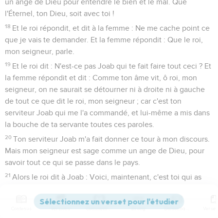
un ange de Dieu pour entendre le bien et le mal. Que
l'Éternel, ton Dieu, soit avec toi !
18
Et le roi répondit, et dit à la femme : Ne me cache point ce
que je vais te demander. Et la femme répondit : Que le roi,
mon seigneur, parle.
19
Et le roi dit : N'est-ce pas Joab qui te fait faire tout ceci ? Et
la femme répondit et dit : Comme ton âme vit, ô roi, mon
seigneur, on ne saurait se détourner ni à droite ni à gauche
de tout ce que dit le roi, mon seigneur ; car c'est ton
serviteur Joab qui me l'a commandé, et lui-même a mis dans
la bouche de ta servante toutes ces paroles.
20
Ton serviteur Joab m'a fait donner ce tour à mon discours.
Mais mon seigneur est sage comme un ange de Dieu, pour
savoir tout ce qui se passe dans le pays.
21
Alors le roi dit à Joab : Voici, maintenant, c'est toi qui as
conduit cette affaire ; va donc, et fais revenir ce jeune
homme, Absalom.
Contenus
Versions
Commentaires
Strong
Dictionnaire
22
Et Joab se jeta la face en terre, et se prosterna, et bénit le