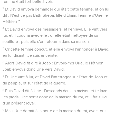
femme était fort belle à voir.
3
Et David envoya demander qui était cette femme, et on lui
dit : N'est-ce pas Bath-Shéba, fille d'Éliam, femme d'Urie, le
Héthien ?
4
Et David envoya des messagers, et l'enleva. Elle vint vers
lui, et il coucha avec elle ; or elle était nettoyée de sa
souillure ; puis elle s'en retourna dans sa maison.
5
Or cette femme conçut, et elle envoya l'annoncer à David,
en lui disant : Je suis enceinte.
6
Alors David fit dire à Joab : Envoie-moi Urie, le Héthien.
Joab envoya donc Urie vers David.
7
Et Urie vint à lui, et David l'interrogea sur l'état de Joab et
du peuple, et sur l'état de la guerre.
8
Puis David dit à Urie : Descends dans ta maison et te lave
les pieds. Urie sortit donc de la maison du roi, et il fut suivi
d'un présent royal.
9
Mais Urie dormit à la porte de la maison du roi, avec tous