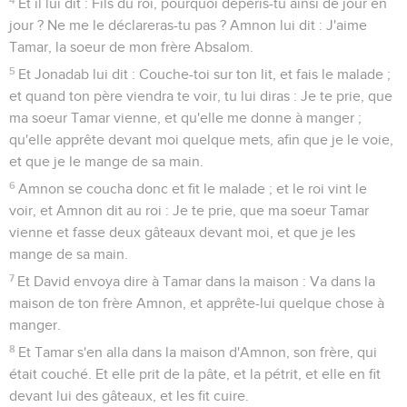
Et il lui dit : Fils du roi, pourquoi dépéris-tu ainsi de jour en
jour ? Ne me le déclareras-tu pas ? Amnon lui dit : J'aime
Tamar, la soeur de mon frère Absalom.
5
Et Jonadab lui dit : Couche-toi sur ton lit, et fais le malade ;
et quand ton père viendra te voir, tu lui diras : Je te prie, que
ma soeur Tamar vienne, et qu'elle me donne à manger ;
qu'elle apprête devant moi quelque mets, afin que je le voie,
et que je le mange de sa main.
6
Amnon se coucha donc et fit le malade ; et le roi vint le
voir, et Amnon dit au roi : Je te prie, que ma soeur Tamar
vienne et fasse deux gâteaux devant moi, et que je les
mange de sa main.
7
Et David envoya dire à Tamar dans la maison : Va dans la
maison de ton frère Amnon, et apprête-lui quelque chose à
manger.
8
Et Tamar s'en alla dans la maison d'Amnon, son frère, qui
était couché. Et elle prit de la pâte, et la pétrit, et elle en fit
devant lui des gâteaux, et les fit cuire.