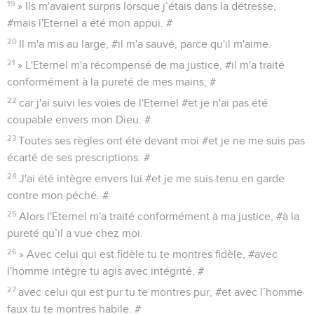
19
» Ils m'avaient surpris lorsque j’étais dans la détresse,
#mais l'Eternel a été mon appui. #
20
Il m'a mis au large, #il m'a sauvé, parce qu'il m'aime.
21
» L'Eternel m'a récompensé de ma justice, #il m'a traité
conformément à la pureté de mes mains, #
22
car j'ai suivi les voies de l'Eternel #et je n'ai pas été
coupable envers mon Dieu. #
23
Toutes ses règles ont été devant moi #et je ne me suis pas
écarté de ses prescriptions. #
24
J'ai été intègre envers lui #et je me suis tenu en garde
contre mon péché. #
25
Alors l'Eternel m'a traité conformément à ma justice, #à la
pureté qu’il a vue chez moi.
26
» Avec celui qui est fidèle tu te montres fidèle, #avec
l'homme intègre tu agis avec intégrité, #
27
avec celui qui est pur tu te montres pur, #et avec l’homme
faux tu te montres habile. #