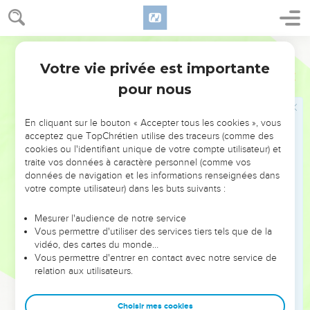
ferai pour toi. »
40
Quand tout le peuple et le roi eurent passé le Jourdain, le
Segond 21
roi embrassa Barzillaï et le bénit. Barzillaï retourna alors chez
Votre vie privée est importante
lui.
2 Samuel
19
pour nous
Querelle entre Judéens et Israélites
En cliquant sur le bouton « Accepter tous les cookies », vous
41
Le roi prit la direction de Guilgal et Kimham l'accompagna.
acceptez que TopChrétien utilise des traceurs (comme des
Tous les Judéens ainsi que la moitié des Israélites avaient
cookies ou l'identifiant unique de votre compte utilisateur) et
fait traverser le Jourdain au roi.
traite vos données à caractère personnel (comme vos
données de navigation et les informations renseignées dans
42
Mais tous les Israélites abordèrent le roi et lui dirent :
votre compte utilisateur) dans les buts suivants :
« Pourquoi nos frères de Juda t'ont-ils enlevé et ont-ils fait
passer le Jourdain au roi, à sa famille et à tous les hommes
Mesurer l'audience de notre service
de David ? »
Vous permettre d'utiliser des services tiers tels que de la
vidéo, des cartes du monde…
43
Tous les Judéens répondirent aux Israélites : « C'est que
Vous permettre d'entrer en contact avec notre service de
nous sommes plus proches du roi. Pourquoi vous irriter de
relation aux utilisateurs.
cela ? Avons-nous vécu aux crochets du roi ? Nous a-t-il fait
des cadeaux ? »
Choisir mes cookies