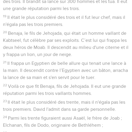
des trois. Il brandit sa lance sur 300 hommes et les tua. Il eut
une grande réputation parmi les trois.
19
Il était le plus considéré des trois et il fut leur chef, mais il
n'égala pas les trois premiers.
20
Benaja, le fils de Jehojada, qui était un homme vaillant de
Kabtseel, fut célèbre par ses exploits. C’est lui qui frappa les
deux héros de Moab. Il descendit au milieu d'une citerne et il
y frappa un lion, un jour de neige.
21
Il frappa un Egyptien de belle allure qui tenait une lance à
la main. Il descendit contre l’Egyptien avec un bâton, arracha
la lance de sa main et s'en servit pour le tuer.
22
Voilà ce que fit Benaja, fils de Jehojada. Il eut une grande
réputation parmi les trois vaillants hommes.
23
Il était le plus considéré des trente, mais il n'égala pas les
trois premiers. David l'admit dans sa garde personnelle.
24
Parmi les trente figuraient aussi Asaël, le frère de Joab ;
Elchanan, fils de Dodo, originaire de Bethléhem ;