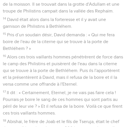
de la moisson. Il se trouvait dans la grotte d'Adullam et une
troupe de Philistins campait dans la vallée des Rephaïm.
14
David était alors dans la forteresse et il y avait une
garnison de Philistins à Bethléhem.
15
Pris d’un soudain désir, David demanda : « Qui me fera
boire de l'eau de la citerne qui se trouve à la porte de
Bethléhem ? »
16
Alors ces trois vaillants hommes pénétrèrent de force dans
le camp des Philistins et puisèrent de l'eau dans la citerne
qui se trouve à la porte de Bethléhem. Puis ils l'apportèrent
et la présentèrent à David, mais il refusa de la boire et il la
versa comme une offrande à l'Eternel.
17
Il dit : « Certainement, Eternel, je ne vais pas faire cela !
Pourrais-je boire le sang de ces hommes qui sont partis au
péril de leur vie ? » Et il refusa de la boire. Voilà ce que firent
ces trois vaillants hommes.
18
Abishaï, le frère de Joab et le fils de Tseruja, était le chef