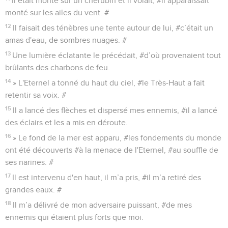
Il était monté sur un chérubin et il volait, #il apparaissait
monté sur les ailes du vent. #
12
Il faisait des ténèbres une tente autour de lui, #c’était un
amas d'eau, de sombres nuages. #
13
Une lumière éclatante le précédait, #d’où provenaient tout
brûlants des charbons de feu.
14
» L'Eternel a tonné du haut du ciel, #le Très-Haut a fait
retentir sa voix. #
15
Il a lancé des flèches et dispersé mes ennemis, #il a lancé
des éclairs et les a mis en déroute.
16
» Le fond de la mer est apparu, #les fondements du monde
ont été découverts #à la menace de l'Eternel, #au souffle de
ses narines. #
17
Il est intervenu d'en haut, il m’a pris, #il m’a retiré des
grandes eaux. #
18
Il m’a délivré de mon adversaire puissant, #de mes
ennemis qui étaient plus forts que moi.