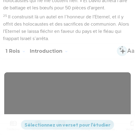
holocaustes qui ne me coûtent rien. » Et David acheta l'aire
de battage et les bœufs pour 50 pièces d'argent.
25
Il construisit là un autel en l’honneur de l'Eternel, et il y
offrit des holocaustes et des sacrifices de communion. Alors
l'Eternel se laissa fléchir en faveur du pays et le fléau qui
frappait Israël s’arrêta.
1 Rois
Introduction
Contenus
Versions
Commentaires
Strong
Dictionnaire