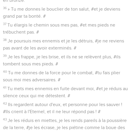
en bronze.
36
» Tu me donnes le bouclier de ton salut, #et je deviens
grand par ta bonté. #
37
Tu élargis le chemin sous mes pas, #et mes pieds ne
trébuchent pas. #
38
Je poursuis mes ennemis et je les détruis, #je ne reviens
pas avant de les avoir exterminés. #
39
Je les frappe, je les brise, et ils ne se relèvent plus, #ils
tombent sous mes pieds. #
40
Tu me donnes de la force pour le combat, #tu fais plier
sous moi mes adversaires. #
41
Tu mets mes ennemis en fuite devant moi, #et je réduis au
silence ceux qui me détestent. #
42
Ils regardent autour d'eux, et personne pour les sauver !
#Ils crient à l'Eternel, et il ne leur répond pas ! #
43
Je les réduis en miettes, je les rends pareils à la poussière
de la terre, #je les écrase, je les piétine comme la boue des