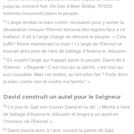
jusqu'au moment fixé. De Dan à Beer-Shéba, 70'000
hommes moururent parmi le peuple.
16
L'ange tendait la main contre Jérusalem pour y semer la
dévastation lorsque l'Eternel éprouva des regrets face à ce
malheur. Il dit à l'ange chargé de détruire le peuple : « Cela
suffit ! Retire maintenant ta main ! » L'ange de l'Eternel se
trouvait alors près de l'aire de battage d'Aravna le Jébusien.
17
En voyant l'ange qui frappait parmi le peuple, David dit à
l'Eternel : « Regarde ! C’est moi qui ai péché, c'est moi qui
suis coupable. Mais ces brebis, qu'ont-elles fait ? Porte donc
la main contre moi et contre ma famille ! »
David construit un autel pour le Seigneur
18
Ce jour-là, Gad vint trouver David et lui dit : « Monte à l'aire
de battage d'Aravna le Jébusien et ériges-y un autel en
l’honneur de l'Eternel. »
19
David monta donc à l’aire, suivant la parole de Gad,