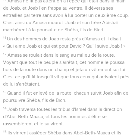
Amasa ne fit pas attention à l'épée qui était dans la main
de Joab, et Joab l'en frappa au ventre. Il déversa ses
entrailles par terre sans avoir à lui porter un deuxième coup.
C’est ainsi qu’Amasa mourut. Joab et son frère Abishaï
marchèrent à la poursuite de Shéba, fils de Bicri.
11
Un des hommes de Joab resta près d'Amasa et il disait :
« Qui aime Joab et qui est pour David ? Qu'il suive Joab ! »
12
Amasa se roulait dans le sang au milieu de la route.
Voyant que tout le peuple s'arrêtait, cet homme le poussa
hors de la route dans un champ et jeta un vêtement sur lui.
C’est ce qu’il fit lorsqu'il vit que tous ceux qui arrivaient près
de lui s'arrêtaient.
13
Quand il fut enlevé de la route, chacun suivit Joab afin de
poursuivre Shéba, fils de Bicri.
14
Joab traversa toutes les tribus d'Israël dans la direction
d'Abel-Beth-Maaca, et tous les hommes d'élite se
rassemblèrent et le suivirent.
15
Ils vinrent assiéger Shéba dans Abel-Beth-Maaca et ils