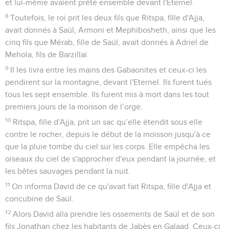
et lui-même avaient prêté ensemble devant l'Eternel.
8
Toutefois, le roi prit les deux fils que Ritspa, fille d'Ajja,
avait donnés à Saül, Armoni et Mephibosheth, ainsi que les
cinq fils que Mérab, fille de Saül, avait donnés à Adriel de
Mehola, fils de Barzillaï.
9
Il les livra entre les mains des Gabaonites et ceux-ci les
pendirent sur la montagne, devant l'Eternel. Ils furent tués
tous les sept ensemble. Ils furent mis à mort dans les tout
premiers jours de la moisson de l’orge.
10
Ritspa, fille d'Ajja, prit un sac qu’elle étendit sous elle
contre le rocher, depuis le début de la moisson jusqu'à ce
que la pluie tombe du ciel sur les corps. Elle empêcha les
oiseaux du ciel de s'approcher d'eux pendant la journée, et
les bêtes sauvages pendant la nuit.
11
On informa David de ce qu'avait fait Ritspa, fille d'Ajja et
concubine de Saül.
12
Alors David alla prendre les ossements de Saül et de son
fils Jonathan chez les habitants de Jabès en Galaad. Ceux-ci