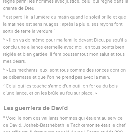
règne parmi les hommes avec justice, celui qui règne dans la
crainte de Dieu,
4
est pareil à la lumière du matin quand le soleil brille et que
la matinée est sans nuages : après la pluie, ses rayons font
sortir de terre la verdure.’
5
» Il en va de même pour ma famille devant Dieu, puisqu'il a
conclu une alliance éternelle avec moi, en tous points bien
réglée et bien gardée. Il fera pousser tout mon salut et tous
mes désirs.
6
» Les méchants, eux, sont tous comme des ronces dont on
se débarrasse et que l'on ne prend pas avec la main.
7
Celui qui les touche s'arme d'un outil en fer ou du bois
d'une lance, et on les brûle au feu sur place. »
Les guerriers de David
8
Voici le nom des vaillants hommes qui étaient au service
de David. Josheb-Basshébeth le Tachkemonite était le chef