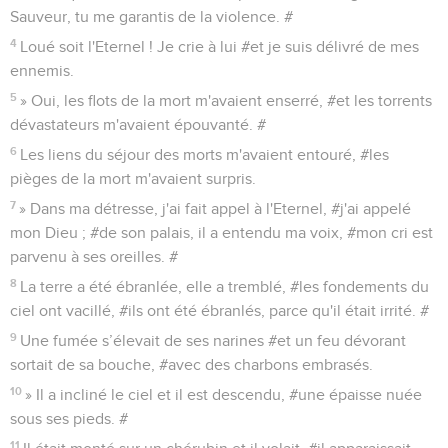
Sauveur, tu me garantis de la violence. #
4
Loué soit l'Eternel ! Je crie à lui #et je suis délivré de mes
ennemis.
5
» Oui, les flots de la mort m'avaient enserré, #et les torrents
dévastateurs m'avaient épouvanté. #
6
Les liens du séjour des morts m'avaient entouré, #les
pièges de la mort m'avaient surpris.
7
» Dans ma détresse, j'ai fait appel à l'Eternel, #j'ai appelé
mon Dieu ; #de son palais, il a entendu ma voix, #mon cri est
parvenu à ses oreilles. #
8
La terre a été ébranlée, elle a tremblé, #les fondements du
ciel ont vacillé, #ils ont été ébranlés, parce qu'il était irrité. #
9
Une fumée s’élevait de ses narines #et un feu dévorant
sortait de sa bouche, #avec des charbons embrasés.
10
» Il a incliné le ciel et il est descendu, #une épaisse nuée
sous ses pieds. #
11