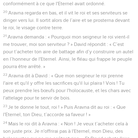
conformément à ce que l'Eternel avait ordonné.
20
Aravna regarda en bas, et il vit le roi et ses serviteurs se
diriger vers lui. Il sortit alors de l’aire et se prosterna devant
le roi, le visage contre terre.
21
Aravna demanda : « Pourquoi mon seigneur le roi vient-il
me trouver, moi son serviteur ? » David répondit : « C’est
pour t’acheter ton aire de battage afin d’y construire un autel
en l’honneur de l'Eternel. Ainsi, le fléau qui frappe le peuple
pourra être arrêté. »
22
Aravna dit à David : « Que mon seigneur le roi prenne
l'aire et qu'il y offre les sacrifices qu'il lui plaira ! Vois ! Tu
peux prendre les bœufs pour l'holocauste, et les chars avec
l'attelage pour te servir de bois.
23
Je te donne le tout, roi ! » Puis Aravna dit au roi : « Que
l'Eternel, ton Dieu, t’accorde sa faveur ! »
24
Mais le roi dit à Aravna : « Non ! Je veux t’acheter cela à
son juste prix. Je n'offrirai pas à l'Eternel, mon Dieu, des