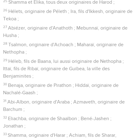
25
Shamma et Elika, tous deux originaires de Harod ;
26
Hélets, originaire de Péleth ; Ira, fils d'Ikkesh, originaire de
Tekoa ;
27
Abiézer, originaire d'Anathoth ; Mebunnaï, originaire de
Husha ;
28
Tsalmon, originaire d'Achoach ; Maharaï, originaire de
Nethopha ;
29
Héleb, fils de Baana, lui aussi originaire de Nethopha ;
Ittaï, fils de Ribaï, originaire de Guibea, la ville des
Benjaminites ;
30
Benaja, originaire de Pirathon ; Hiddaï, originaire de
Nachalé-Gaash ;
31
Abi-Albon, originaire d'Araba ; Azmaveth, originaire de
Barchum ;
32
Eliachba, originaire de Shaalbon ; Bené-Jashen ;
Jonathan ;
33
Shamma, originaire d'Harar ; Achiam, fils de Sharar,