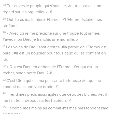
28
Tu sauves le peuple qui s'humilie, #et tu abaisses ton
regard sur les orgueilleux. #
29
Oui, tu es ma lumière, Eternel ! #L'Eternel éclaire mes
ténèbres.
30
» Avec toi je me précipite sur une troupe tout armée,
#avec mon Dieu je franchis une muraille. #
31
Les voies de Dieu sont droites, #la parole de l'Eternel est
pure ; #il est un bouclier pour tous ceux qui se confient en
lui.
32
» Qui est Dieu en dehors de l'Eternel, #et qui est un
rocher, sinon notre Dieu ? #
33
C'est Dieu qui est ma puissante forteresse #et qui me
conduit dans une voie droite. #
34
Il rend mes pieds aussi agiles que ceux des biches, #et il
me fait tenir debout sur les hauteurs. #
35
Il exerce mes mains au combat #et mes bras tendent l'arc