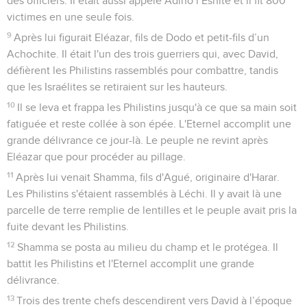
des officiers. Il était aussi appelé Adino l’Esnite et il fit 800
victimes en une seule fois.
9
Après lui figurait Eléazar, fils de Dodo et petit-fils d’un
Achochite. Il était l'un des trois guerriers qui, avec David,
défièrent les Philistins rassemblés pour combattre, tandis
que les Israélites se retiraient sur les hauteurs.
10
Il se leva et frappa les Philistins jusqu'à ce que sa main soit
fatiguée et reste collée à son épée. L'Eternel accomplit une
grande délivrance ce jour-là. Le peuple ne revint après
Eléazar que pour procéder au pillage.
11
Après lui venait Shamma, fils d'Agué, originaire d'Harar.
Les Philistins s'étaient rassemblés à Léchi. Il y avait là une
parcelle de terre remplie de lentilles et le peuple avait pris la
fuite devant les Philistins.
12
Shamma se posta au milieu du champ et le protégea. Il
battit les Philistins et l'Eternel accomplit une grande
délivrance.
13
Trois des trente chefs descendirent vers David à l’époque