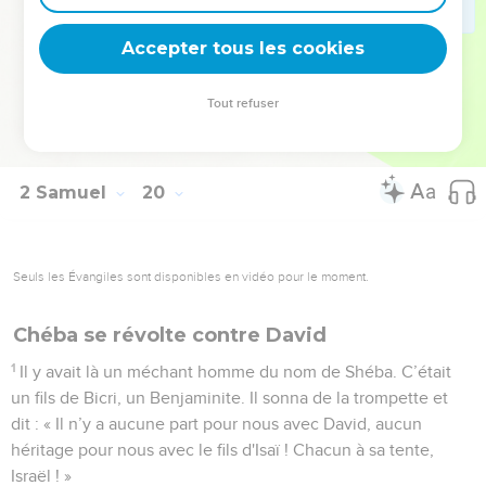
44
Les Israélites répondirent aux Judéens : « Le roi nous
appartient dix fois autant, David est même plus à nous qu'à
Accepter tous les cookies
vous. Pourquoi nous avez-vous traités avec mépris ?
N'avons-nous pas été les premiers à proposer de faire revenir
Tout refuser
notre roi ? » Et les Judéens parlèrent avec plus de dureté
encore que les hommes d'Israël.
2 Samuel
20
Seuls les Évangiles sont disponibles en vidéo pour le moment.
Chéba se révolte contre David
1
Il y avait là un méchant homme du nom de Shéba. C’était
un fils de Bicri, un Benjaminite. Il sonna de la trompette et
dit : « Il n’y a aucune part pour nous avec David, aucun
héritage pour nous avec le fils d'Isaï ! Chacun à sa tente,
Israël ! »