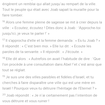
érigèrent un remblai qui allait jusqu’au rempart de la ville.
Tout le peuple qui était avec Joab sapait la muraille pour la
faire tomber.
16
Alors une femme pleine de sagesse se mit à crier depuis la
ville : « Ecoutez, écoutez ! Dites donc à Joab : ‘Approche-toi
jusqu'ici, je veux te parler !’ »
17
Il s'approcha d'elle et la femme demanda : « Es-tu Joab ? »
Il répondit : « C’est bien moi. » Elle lui dit : « Ecoute les
paroles de ta servante. » Il répondit : « J'écoute. »
18
Elle dit alors : « Autrefois on avait l’habitude de dire : ‘Que
l'on procède à une consultation dans Abel !’et c’est ainsi que
tout se réglait.
19
Je suis une des villes paisibles et fidèles d’Israël, et tu
cherches à faire disparaître une ville qui est une mère en
Israël ! Pourquoi veux-tu détruire l'héritage de l'Eternel ? »
20
Joab répondit : « Je n’ai certainement pas l’intention de
vous détruire et vous ruiner !