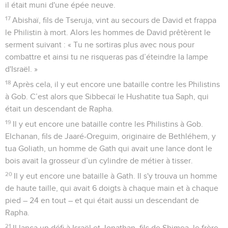
il était muni d'une épée neuve.
17
Abishaï, fils de Tseruja, vint au secours de David et frappa
le Philistin à mort. Alors les hommes de David prêtèrent le
serment suivant : « Tu ne sortiras plus avec nous pour
combattre et ainsi tu ne risqueras pas d’éteindre la lampe
d'Israël. »
18
Après cela, il y eut encore une bataille contre les Philistins
à Gob. C’est alors que Sibbecaï le Hushatite tua Saph, qui
était un descendant de Rapha.
19
Il y eut encore une bataille contre les Philistins à Gob.
Elchanan, fils de Jaaré-Oreguim, originaire de Bethléhem, y
tua Goliath, un homme de Gath qui avait une lance dont le
bois avait la grosseur d’un cylindre de métier à tisser.
20
Il y eut encore une bataille à Gath. Il s'y trouva un homme
de haute taille, qui avait 6 doigts à chaque main et à chaque
pied – 24 en tout – et qui était aussi un descendant de
Rapha.
21
Il lança un défi à Israël et Jonathan, fils de Shimea, le frère