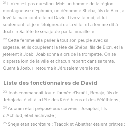
21
Il n'en est pas question. Mais un homme de la région
montagneuse d'Ephraïm, un dénommé Shéba, fils de Bicri, a
levé la main contre le roi David. Livrez-le-moi, et lui
seulement, et je m'éloignerai de la ville. » La femme dit à
Joab : « Sa tête te sera jetée par la muraille. »
22
Cette femme alla parler à tout son peuple avec sa
sagesse, et ils coupèrent la tête de Shéba, fils de Bicri, et la
jetèrent à Joab. Joab sonna alors de la trompette. On se
dispersa loin de la ville et chacun repartit dans sa tente.
Quant à Joab, il retourna à Jérusalem vers le roi.
Liste des fonctionnaires de David
23
Joab commandait toute l'armée d'Israël ; Benaja, fils de
Jehojada, était à la tête des Kéréthiens et des Péléthiens ;
24
Adoram était préposé aux corvées ; Josaphat, fils
d'Achilud, était archiviste ;
25
Sheja était secrétaire ; Tsadok et Abiathar étaient prêtres ;