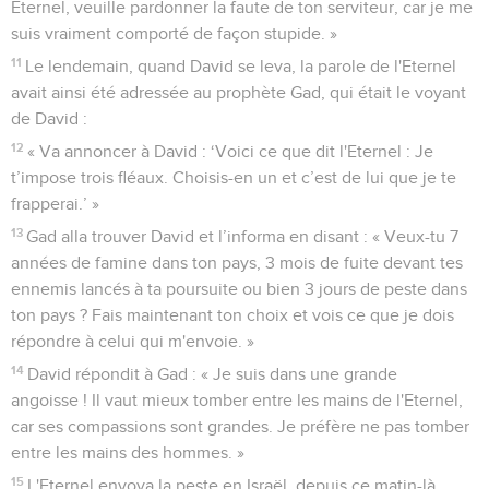
Eternel, veuille pardonner la faute de ton serviteur, car je me
suis vraiment comporté de façon stupide. »
11
Le lendemain, quand David se leva, la parole de l'Eternel
avait ainsi été adressée au prophète Gad, qui était le voyant
de David :
12
« Va annoncer à David : ‘Voici ce que dit l'Eternel : Je
t’impose trois fléaux. Choisis-en un et c’est de lui que je te
frapperai.’ »
13
Gad alla trouver David et l’informa en disant : « Veux-tu 7
années de famine dans ton pays, 3 mois de fuite devant tes
ennemis lancés à ta poursuite ou bien 3 jours de peste dans
ton pays ? Fais maintenant ton choix et vois ce que je dois
répondre à celui qui m'envoie. »
14
David répondit à Gad : « Je suis dans une grande
angoisse ! Il vaut mieux tomber entre les mains de l'Eternel,
car ses compassions sont grandes. Je préfère ne pas tomber
entre les mains des hommes. »
15
L'Eternel envoya la peste en Israël, depuis ce matin-là