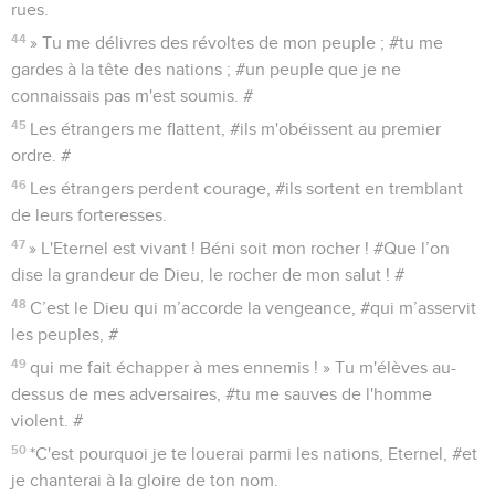
rues.
44
» Tu me délivres des révoltes de mon peuple ; #tu me
gardes à la tête des nations ; #un peuple que je ne
connaissais pas m'est soumis. #
45
Les étrangers me flattent, #ils m'obéissent au premier
ordre. #
46
Les étrangers perdent courage, #ils sortent en tremblant
de leurs forteresses.
47
» L'Eternel est vivant ! Béni soit mon rocher ! #Que l’on
dise la grandeur de Dieu, le rocher de mon salut ! #
48
C’est le Dieu qui m’accorde la vengeance, #qui m’asservit
les peuples, #
49
qui me fait échapper à mes ennemis ! » Tu m'élèves au-
dessus de mes adversaires, #tu me sauves de l'homme
violent. #
50
*C'est pourquoi je te louerai parmi les nations, Eternel, #et
je chanterai à la gloire de ton nom.