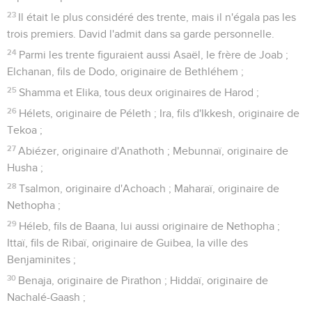
23
Il était le plus considéré des trente, mais il n'égala pas les
trois premiers. David l'admit dans sa garde personnelle.
24
Parmi les trente figuraient aussi Asaël, le frère de Joab ;
Elchanan, fils de Dodo, originaire de Bethléhem ;
25
Shamma et Elika, tous deux originaires de Harod ;
26
Hélets, originaire de Péleth ; Ira, fils d'Ikkesh, originaire de
Tekoa ;
27
Abiézer, originaire d'Anathoth ; Mebunnaï, originaire de
Husha ;
28
Tsalmon, originaire d'Achoach ; Maharaï, originaire de
Nethopha ;
29
Héleb, fils de Baana, lui aussi originaire de Nethopha ;
Ittaï, fils de Ribaï, originaire de Guibea, la ville des
Benjaminites ;
30
Benaja, originaire de Pirathon ; Hiddaï, originaire de
Nachalé-Gaash ;