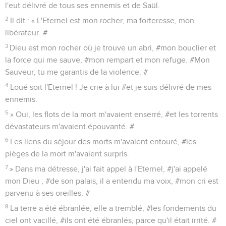
l'eut délivré de tous ses ennemis et de Saül.
2
Il dit : « L'Eternel est mon rocher, ma forteresse, mon
libérateur. #
3
Dieu est mon rocher où je trouve un abri, #mon bouclier et
la force qui me sauve, #mon rempart et mon refuge. #Mon
Sauveur, tu me garantis de la violence. #
4
Loué soit l'Eternel ! Je crie à lui #et je suis délivré de mes
ennemis.
5
» Oui, les flots de la mort m'avaient enserré, #et les torrents
dévastateurs m'avaient épouvanté. #
6
Les liens du séjour des morts m'avaient entouré, #les
pièges de la mort m'avaient surpris.
7
» Dans ma détresse, j'ai fait appel à l'Eternel, #j'ai appelé
mon Dieu ; #de son palais, il a entendu ma voix, #mon cri est
parvenu à ses oreilles. #
8
La terre a été ébranlée, elle a tremblé, #les fondements du
ciel ont vacillé, #ils ont été ébranlés, parce qu'il était irrité. #