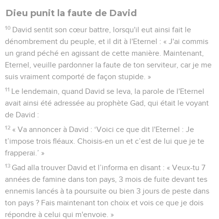
Dieu punit la faute de David
10
David sentit son cœur battre, lorsqu'il eut ainsi fait le
dénombrement du peuple, et il dit à l'Eternel : « J'ai commis
un grand péché en agissant de cette manière. Maintenant,
Eternel, veuille pardonner la faute de ton serviteur, car je me
suis vraiment comporté de façon stupide. »
11
Le lendemain, quand David se leva, la parole de l'Eternel
avait ainsi été adressée au prophète Gad, qui était le voyant
de David :
12
« Va annoncer à David : ‘Voici ce que dit l'Eternel : Je
t’impose trois fléaux. Choisis-en un et c’est de lui que je te
frapperai.’ »
13
Gad alla trouver David et l’informa en disant : « Veux-tu 7
années de famine dans ton pays, 3 mois de fuite devant tes
ennemis lancés à ta poursuite ou bien 3 jours de peste dans
ton pays ? Fais maintenant ton choix et vois ce que je dois
répondre à celui qui m'envoie. »