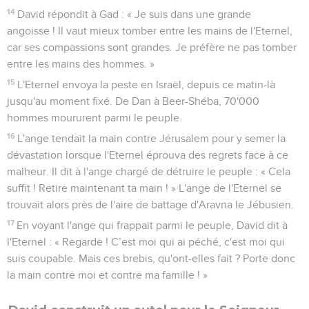
14
David répondit à Gad : « Je suis dans une grande
angoisse ! Il vaut mieux tomber entre les mains de l'Eternel,
car ses compassions sont grandes. Je préfère ne pas tomber
entre les mains des hommes. »
15
L'Eternel envoya la peste en Israël, depuis ce matin-là
jusqu'au moment fixé. De Dan à Beer-Shéba, 70'000
hommes moururent parmi le peuple.
16
L'ange tendait la main contre Jérusalem pour y semer la
dévastation lorsque l'Eternel éprouva des regrets face à ce
malheur. Il dit à l'ange chargé de détruire le peuple : « Cela
suffit ! Retire maintenant ta main ! » L'ange de l'Eternel se
trouvait alors près de l'aire de battage d'Aravna le Jébusien.
17
En voyant l'ange qui frappait parmi le peuple, David dit à
l'Eternel : « Regarde ! C’est moi qui ai péché, c'est moi qui
suis coupable. Mais ces brebis, qu'ont-elles fait ? Porte donc
la main contre moi et contre ma famille ! »