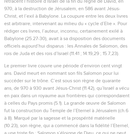
retracent l’histoire d’Israël de la fin du règne de David, en
970, à la destruction de Jérusalem, en 586 avant Jésus-
Christ, et l’exil à Babylone. La coupure entre les deux livres
est arbitraire, intervenant au milieu du « cycle d’Elie ». Pour
rédiger ces livres, l’auteur, inconnu, certainement exilé à
Babylone (25.27-30), avait à sa disposition des documents
officiels aujourd’hui disparus : les Annales de Salomon, des
rois de Juda et des rois d’Israël (11.41 ; 14.19,29 ; 15.7,23).
Le premier livre couvre une période d’environ cent vingt
ans. David meurt en nommant son fils Salomon pour lui
succéder sur le trône. C’est sous son règne de quarante
ans, de 970 à 930 avant Jésus-Christ (11.42), qu’Israël a vécu
en paix dans un royaume aux frontières qui correspondaient
à celles du Pays promis (5.1). La grande œuvre de Salomon
fut la construction du Temple de l’Eternel à Jérusalem (ch.6
à 8). Marqué par la sagesse et la prospérité matérielle
(10.23), son règne, qui a commencé dans la fidélité l’Eternel,
a une triste fin : Salomon s’éloigne de Dieu, ce qui ne peut