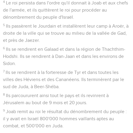
4
Le roi persista dans l'ordre qu'il donnait à Joab et aux chefs
de l'armée, et ils quittèrent le roi pour procéder au
dénombrement du peuple d'Israël.
5
Ils passèrent le Jourdain et installèrent leur camp à Aroër, à
droite de la ville qui se trouve au milieu de la vallée de Gad,
et près de Jaezer.
6
Ils se rendirent en Galaad et dans la région de Thachthim-
Hodshi. Ils se rendirent à Dan-Jaan et dans les environs de
Sidon.
7
Ils se rendirent à la forteresse de Tyr et dans toutes les
villes des Héviens et des Cananéens. Ils terminèrent par le
sud de Juda, à Beer-Shéba.
8
Ils parcoururent ainsi tout le pays et ils revinrent à
Jérusalem au bout de 9 mois et 20 jours.
9
Joab remit au roi le résultat du dénombrement du peuple :
il y avait en Israël 800'000 hommes vaillants aptes au
combat, et 500'000 en Juda.