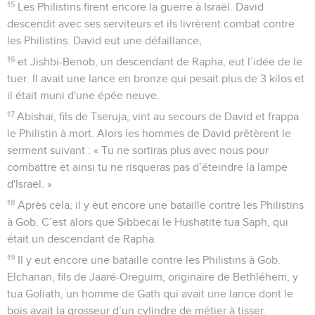
15
Les Philistins firent encore la guerre à Israël. David
descendit avec ses serviteurs et ils livrèrent combat contre
les Philistins. David eut une défaillance,
16
et Jishbi-Benob, un descendant de Rapha, eut l’idée de le
tuer. Il avait une lance en bronze qui pesait plus de 3 kilos et
il était muni d'une épée neuve.
17
Abishaï, fils de Tseruja, vint au secours de David et frappa
le Philistin à mort. Alors les hommes de David prêtèrent le
serment suivant : « Tu ne sortiras plus avec nous pour
combattre et ainsi tu ne risqueras pas d’éteindre la lampe
d'Israël. »
18
Après cela, il y eut encore une bataille contre les Philistins
à Gob. C’est alors que Sibbecaï le Hushatite tua Saph, qui
était un descendant de Rapha.
19
Il y eut encore une bataille contre les Philistins à Gob.
Elchanan, fils de Jaaré-Oreguim, originaire de Bethléhem, y
tua Goliath, un homme de Gath qui avait une lance dont le
bois avait la grosseur d’un cylindre de métier à tisser.