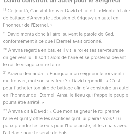
David construit un autel pour le Seigneur
18
Ce jour-là, Gad vint trouver David et lui dit : « Monte à l'aire
de battage d'Aravna le Jébusien et ériges-y un autel en
l’honneur de l'Eternel. »
19
David monta donc à l’aire, suivant la parole de Gad,
conformément à ce que l'Eternel avait ordonné.
20
Aravna regarda en bas, et il vit le roi et ses serviteurs se
diriger vers lui. Il sortit alors de l’aire et se prosterna devant
le roi, le visage contre terre.
21
Aravna demanda : « Pourquoi mon seigneur le roi vient-il
me trouver, moi son serviteur ? » David répondit : « C’est
pour t’acheter ton aire de battage afin d’y construire un autel
en l’honneur de l'Eternel. Ainsi, le fléau qui frappe le peuple
pourra être arrêté. »
22
Aravna dit à David : « Que mon seigneur le roi prenne
l'aire et qu'il y offre les sacrifices qu'il lui plaira ! Vois ! Tu
peux prendre les bœufs pour l'holocauste, et les chars avec
l'attelage pour te servir de bois.