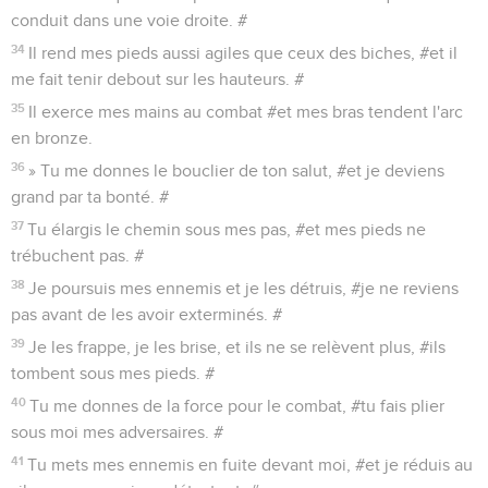
conduit dans une voie droite. #
34
Il rend mes pieds aussi agiles que ceux des biches, #et il
me fait tenir debout sur les hauteurs. #
35
Il exerce mes mains au combat #et mes bras tendent l'arc
en bronze.
36
» Tu me donnes le bouclier de ton salut, #et je deviens
grand par ta bonté. #
37
Tu élargis le chemin sous mes pas, #et mes pieds ne
trébuchent pas. #
38
Je poursuis mes ennemis et je les détruis, #je ne reviens
pas avant de les avoir exterminés. #
39
Je les frappe, je les brise, et ils ne se relèvent plus, #ils
tombent sous mes pieds. #
40
Tu me donnes de la force pour le combat, #tu fais plier
sous moi mes adversaires. #
41
Tu mets mes ennemis en fuite devant moi, #et je réduis au