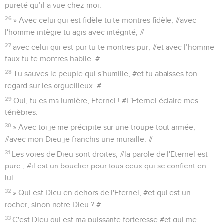
pureté qu’il a vue chez moi.
26
» Avec celui qui est fidèle tu te montres fidèle, #avec
l'homme intègre tu agis avec intégrité, #
27
avec celui qui est pur tu te montres pur, #et avec l’homme
faux tu te montres habile. #
28
Tu sauves le peuple qui s'humilie, #et tu abaisses ton
regard sur les orgueilleux. #
29
Oui, tu es ma lumière, Eternel ! #L'Eternel éclaire mes
ténèbres.
30
» Avec toi je me précipite sur une troupe tout armée,
#avec mon Dieu je franchis une muraille. #
31
Les voies de Dieu sont droites, #la parole de l'Eternel est
pure ; #il est un bouclier pour tous ceux qui se confient en
lui.
32
» Qui est Dieu en dehors de l'Eternel, #et qui est un
rocher, sinon notre Dieu ? #
33
C'est Dieu qui est ma puissante forteresse #et qui me