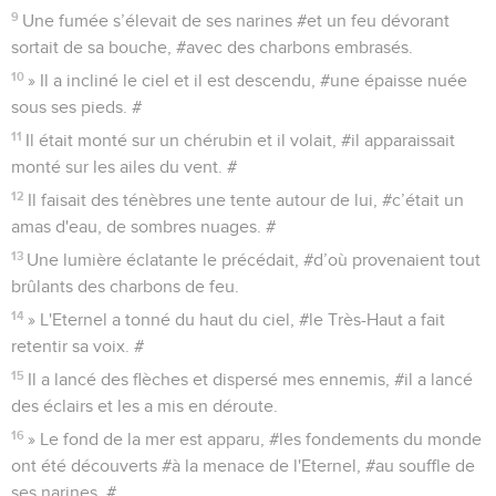
9
Une fumée s’élevait de ses narines #et un feu dévorant
sortait de sa bouche, #avec des charbons embrasés.
10
» Il a incliné le ciel et il est descendu, #une épaisse nuée
sous ses pieds. #
11
Il était monté sur un chérubin et il volait, #il apparaissait
monté sur les ailes du vent. #
12
Il faisait des ténèbres une tente autour de lui, #c’était un
amas d'eau, de sombres nuages. #
13
Une lumière éclatante le précédait, #d’où provenaient tout
brûlants des charbons de feu.
14
» L'Eternel a tonné du haut du ciel, #le Très-Haut a fait
retentir sa voix. #
15
Il a lancé des flèches et dispersé mes ennemis, #il a lancé
des éclairs et les a mis en déroute.
16
» Le fond de la mer est apparu, #les fondements du monde
ont été découverts #à la menace de l'Eternel, #au souffle de
ses narines. #