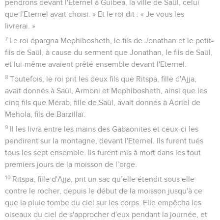
pendrons devant l'Eternel à Guibea, la ville de Saül, celui
que l'Eternel avait choisi. » Et le roi dit : « Je vous les
livrerai. »
7
Le roi épargna Mephibosheth, le fils de Jonathan et le petit-
fils de Saül, à cause du serment que Jonathan, le fils de Saül,
et lui-même avaient prêté ensemble devant l'Eternel.
8
Toutefois, le roi prit les deux fils que Ritspa, fille d'Ajja,
avait donnés à Saül, Armoni et Mephibosheth, ainsi que les
cinq fils que Mérab, fille de Saül, avait donnés à Adriel de
Mehola, fils de Barzillaï.
9
Il les livra entre les mains des Gabaonites et ceux-ci les
pendirent sur la montagne, devant l'Eternel. Ils furent tués
tous les sept ensemble. Ils furent mis à mort dans les tout
premiers jours de la moisson de l’orge.
10
Ritspa, fille d'Ajja, prit un sac qu’elle étendit sous elle
contre le rocher, depuis le début de la moisson jusqu'à ce
que la pluie tombe du ciel sur les corps. Elle empêcha les
oiseaux du ciel de s'approcher d'eux pendant la journée, et