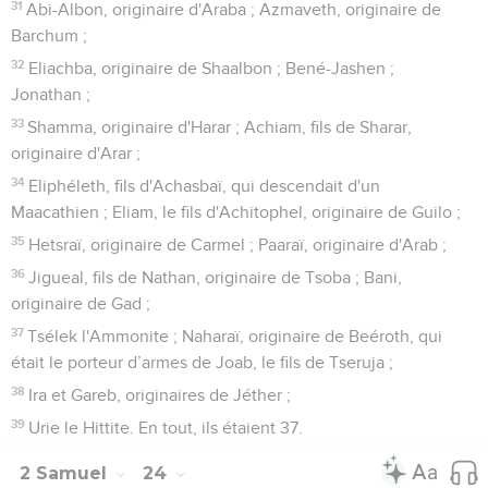
31
Abi-Albon, originaire d'Araba ; Azmaveth, originaire de
Barchum ;
32
Eliachba, originaire de Shaalbon ; Bené-Jashen ;
Jonathan ;
33
Shamma, originaire d'Harar ; Achiam, fils de Sharar,
originaire d'Arar ;
34
Eliphéleth, fils d'Achasbaï, qui descendait d'un
Maacathien ; Eliam, le fils d'Achitophel, originaire de Guilo ;
35
Hetsraï, originaire de Carmel ; Paaraï, originaire d'Arab ;
36
Jigueal, fils de Nathan, originaire de Tsoba ; Bani,
originaire de Gad ;
37
Tsélek l'Ammonite ; Naharaï, originaire de Beéroth, qui
était le porteur d’armes de Joab, le fils de Tseruja ;
38
Ira et Gareb, originaires de Jéther ;
39
Urie le Hittite. En tout, ils étaient 37.
2 Samuel
24