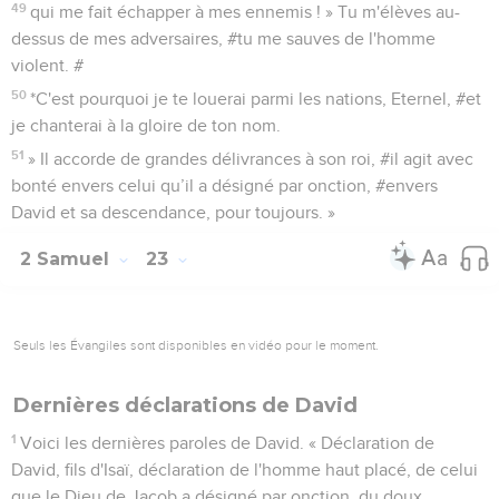
49
qui me fait échapper à mes ennemis ! » Tu m'élèves au-
dessus de mes adversaires, #tu me sauves de l'homme
violent. #
50
*C'est pourquoi je te louerai parmi les nations, Eternel, #et
je chanterai à la gloire de ton nom.
51
» Il accorde de grandes délivrances à son roi, #il agit avec
bonté envers celui qu’il a désigné par onction, #envers
David et sa descendance, pour toujours. »
2 Samuel
23
Seuls les Évangiles sont disponibles en vidéo pour le moment.
Dernières déclarations de David
1
Voici les dernières paroles de David. « Déclaration de
David, fils d'Isaï, déclaration de l'homme haut placé, de celui
que le Dieu de Jacob a désigné par onction, du doux