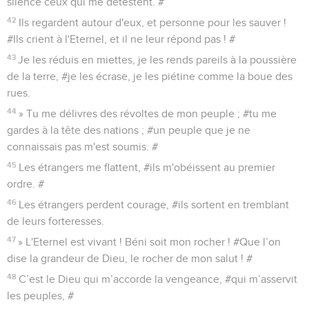
silence ceux qui me détestent. #
42
Ils regardent autour d'eux, et personne pour les sauver !
#Ils crient à l'Eternel, et il ne leur répond pas ! #
43
Je les réduis en miettes, je les rends pareils à la poussière
de la terre, #je les écrase, je les piétine comme la boue des
rues.
44
» Tu me délivres des révoltes de mon peuple ; #tu me
gardes à la tête des nations ; #un peuple que je ne
connaissais pas m'est soumis. #
45
Les étrangers me flattent, #ils m'obéissent au premier
ordre. #
46
Les étrangers perdent courage, #ils sortent en tremblant
de leurs forteresses.
47
» L'Eternel est vivant ! Béni soit mon rocher ! #Que l’on
dise la grandeur de Dieu, le rocher de mon salut ! #
48
C’est le Dieu qui m’accorde la vengeance, #qui m’asservit
les peuples, #