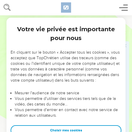
19
Je suis une des villes paisibles et fidèles d’Israël, et tu
cherches à faire disparaître une ville qui est une mère en
Israël ! Pourquoi veux-tu détruire l'héritage de l'Eternel ? »
Segond 21
20
Joab répondit : « Je n’ai certainement pas l’intention de
Votre vie privée est importante
2 Samuel
20
vous détruire et vous ruiner !
pour nous
21
Il n'en est pas question. Mais un homme de la région
montagneuse d'Ephraïm, un dénommé Shéba, fils de Bicri, a
En cliquant sur le bouton « Accepter tous les cookies », vous
levé la main contre le roi David. Livrez-le-moi, et lui
acceptez que TopChrétien utilise des traceurs (comme des
seulement, et je m'éloignerai de la ville. » La femme dit à
cookies ou l'identifiant unique de votre compte utilisateur) et
Joab : « Sa tête te sera jetée par la muraille. »
traite vos données à caractère personnel (comme vos
données de navigation et les informations renseignées dans
22
Cette femme alla parler à tout son peuple avec sa
votre compte utilisateur) dans les buts suivants :
sagesse, et ils coupèrent la tête de Shéba, fils de Bicri, et la
jetèrent à Joab. Joab sonna alors de la trompette. On se
Mesurer l'audience de notre service
Vous permettre d'utiliser des services tiers tels que de la
dispersa loin de la ville et chacun repartit dans sa tente.
vidéo, des cartes du monde…
Quant à Joab, il retourna à Jérusalem vers le roi.
Vous permettre d'entrer en contact avec notre service de
relation aux utilisateurs.
Liste des fonctionnaires de David
23
Choisir mes cookies
Joab commandait toute l'armée d'Israël ; Benaja, fils de