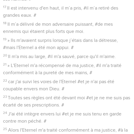
17
Il est intervenu d'en haut, il m’a pris, #il m’a retiré des
grandes eaux. #
18
Il m’a délivré de mon adversaire puissant, #de mes
ennemis qui étaient plus forts que moi.
19
» Ils m'avaient surpris lorsque j’étais dans la détresse,
#mais l'Eternel a été mon appui. #
20
Il m'a mis au large, #il m'a sauvé, parce qu'il m'aime.
21
» L'Eternel m'a récompensé de ma justice, #il m'a traité
conformément à la pureté de mes mains, #
22
car j'ai suivi les voies de l'Eternel #et je n'ai pas été
coupable envers mon Dieu. #
23
Toutes ses règles ont été devant moi #et je ne me suis pas
écarté de ses prescriptions. #
24
J'ai été intègre envers lui #et je me suis tenu en garde
contre mon péché. #
25
Alors l'Eternel m'a traité conformément à ma justice, #à la