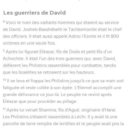
Les guerriers de David
8
Voici le nom des vaillants hommes qui étaient au service
de David. Josheb-Basshébeth le Tachkemonite était le chef
des officiers. Il était aussi appelé Adino l’Esnite et il fit 800
victimes en une seule fois.
9
Après lui figurait Eléazar, fils de Dodo et petit-fils d’un
Achochite. Il était l'un des trois guerriers qui, avec David,
défièrent les Philistins rassemblés pour combattre, tandis
que les Israélites se retiraient sur les hauteurs.
10
Il se leva et frappa les Philistins jusqu'à ce que sa main soit
fatiguée et reste collée à son épée. L'Eternel accomplit une
grande délivrance ce jour-là. Le peuple ne revint après
Eléazar que pour procéder au pillage.
11
Après lui venait Shamma, fils d'Agué, originaire d'Harar.
Les Philistins s'étaient rassemblés à Léchi. Il y avait là une
parcelle de terre remplie de lentilles et le peuple avait pris la