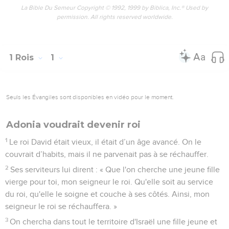
La Bible Du Semeur Copyright © 1992, 1999 by Biblica, Inc.® Used by
permission. All rights reserved worldwide.
1 Rois
1
Seuls les Évangiles sont disponibles en vidéo pour le moment.
Adonia voudrait devenir roi
1
Le roi David était vieux, il était d’un âge avancé. On le
couvrait d’habits, mais il ne parvenait pas à se réchauffer.
2
Ses serviteurs lui dirent : « Que l'on cherche une jeune fille
vierge pour toi, mon seigneur le roi. Qu'elle soit au service
du roi, qu'elle le soigne et couche à ses côtés. Ainsi, mon
seigneur le roi se réchauffera. »
3
On chercha dans tout le territoire d'Israël une fille jeune et