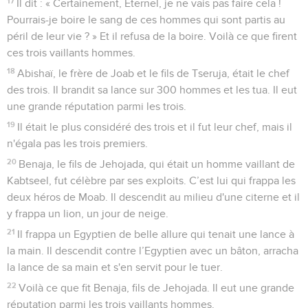
17
Il dit : « Certainement, Eternel, je ne vais pas faire cela !
Pourrais-je boire le sang de ces hommes qui sont partis au
péril de leur vie ? » Et il refusa de la boire. Voilà ce que firent
ces trois vaillants hommes.
18
Abishaï, le frère de Joab et le fils de Tseruja, était le chef
des trois. Il brandit sa lance sur 300 hommes et les tua. Il eut
une grande réputation parmi les trois.
19
Il était le plus considéré des trois et il fut leur chef, mais il
n'égala pas les trois premiers.
20
Benaja, le fils de Jehojada, qui était un homme vaillant de
Kabtseel, fut célèbre par ses exploits. C’est lui qui frappa les
deux héros de Moab. Il descendit au milieu d'une citerne et il
y frappa un lion, un jour de neige.
21
Il frappa un Egyptien de belle allure qui tenait une lance à
la main. Il descendit contre l’Egyptien avec un bâton, arracha
la lance de sa main et s'en servit pour le tuer.
22
Voilà ce que fit Benaja, fils de Jehojada. Il eut une grande
réputation parmi les trois vaillants hommes.