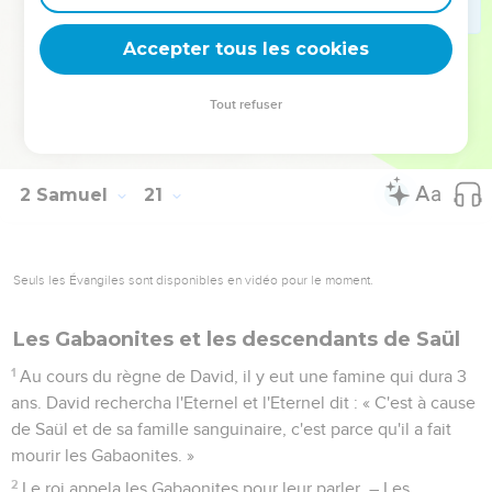
Jehojada, était à la tête des Kéréthiens et des Péléthiens ;
Accepter tous les cookies
24
Adoram était préposé aux corvées ; Josaphat, fils
d'Achilud, était archiviste ;
Tout refuser
25
Sheja était secrétaire ; Tsadok et Abiathar étaient prêtres ;
26
et Ira de Jaïr était ministre d'Etat de David.
2 Samuel
21
Seuls les Évangiles sont disponibles en vidéo pour le moment.
Les Gabaonites et les descendants de Saül
1
Au cours du règne de David, il y eut une famine qui dura 3
ans. David rechercha l'Eternel et l'Eternel dit : « C'est à cause
de Saül et de sa famille sanguinaire, c'est parce qu'il a fait
mourir les Gabaonites. »
2
Le roi appela les Gabaonites pour leur parler. – Les