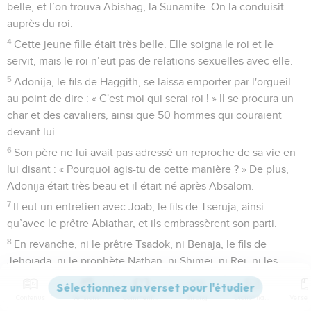
belle, et l’on trouva Abishag, la Sunamite. On la conduisit
auprès du roi.
4
Cette jeune fille était très belle. Elle soigna le roi et le
servit, mais le roi n’eut pas de relations sexuelles avec elle.
5
Adonija, le fils de Haggith, se laissa emporter par l'orgueil
au point de dire : « C'est moi qui serai roi ! » Il se procura un
char et des cavaliers, ainsi que 50 hommes qui couraient
devant lui.
6
Son père ne lui avait pas adressé un reproche de sa vie en
lui disant : « Pourquoi agis-tu de cette manière ? » De plus,
Adonija était très beau et il était né après Absalom.
7
Il eut un entretien avec Joab, le fils de Tseruja, ainsi
qu’avec le prêtre Abiathar, et ils embrassèrent son parti.
8
En revanche, ni le prêtre Tsadok, ni Benaja, le fils de
Jehojada, ni le prophète Nathan, ni Shimeï, ni Reï, ni les
vaillants hommes de David ne se rallièrent à lui.
Contenus
Versions
Commentaires
Strong
Dictionnaire