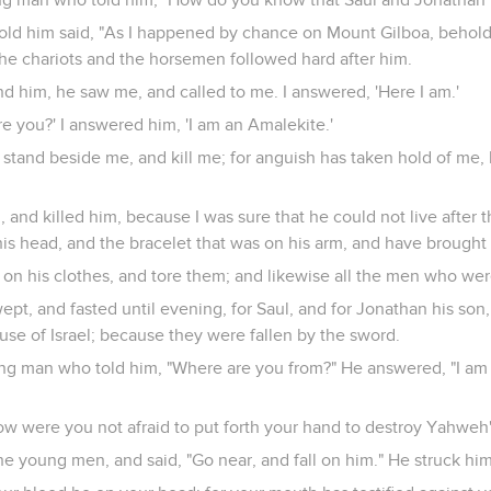
ld him said, "As I happened by chance on Mount Gilboa, behold
the chariots and the horsemen followed hard after him.
 him, he saw me, and called to me. I answered, 'Here I am.'
e you?' I answered him, 'I am an Amalekite.'
 stand beside me, and kill me; for anguish has taken hold of me, 
 and killed him, because I was sure that he could not live after th
is head, and the bracelet that was on his arm, and have brought
on his clothes, and tore them; and likewise all the men who wer
t, and fasted until evening, for Saul, and for Jonathan his son,
se of Israel; because they were fallen by the sword.
ng man who told him, "Where are you from?" He answered, "I am t
ow were you not afraid to put forth your hand to destroy Yahweh
he young men, and said, "Go near, and fall on him." He struck him