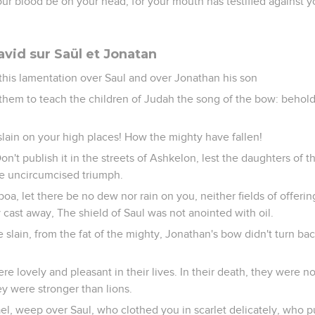
our blood be on your head; for your mouth has testified against yo
vid sur Saül et Jonatan
this lamentation over Saul and over Jonathan his son
m to teach the children of Judah the song of the bow: behold, i
s slain on your high places! How the mighty have fallen!
 Don't publish it in the streets of Ashkelon, lest the daughters of th
he uncircumcised triumph.
oa, let there be no dew nor rain on you, neither fields of offerin
 cast away, The shield of Saul was not anointed with oil.
 slain, from the fat of the mighty, Jonathan's bow didn't turn bac
e lovely and pleasant in their lives. In their death, they were n
ey were stronger than lions.
ael, weep over Saul, who clothed you in scarlet delicately, who 