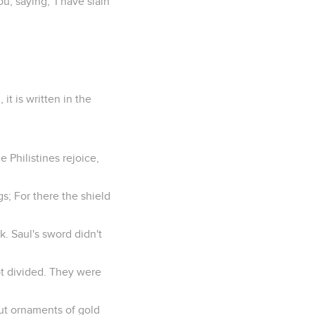
u, saying, 'I have slain
t is written in the
e Philistines rejoice,
gs; For there the shield
k. Saul's sword didn't
ot divided. They were
put ornaments of gold