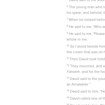
6
The young man who to
his spear; and behold, 
7
When he looked behind
8
He said to me, 'Who ar
9
He said to me, 'Please
whole in me.'
10
So I stood beside him,
the crown that was on h
11
Then David took hold 
12
They mourned, and wep
Yahweh, and for the hou
13
David said to the you
an Amalekite."
14
David said to him, "H
15
David called one of t
16