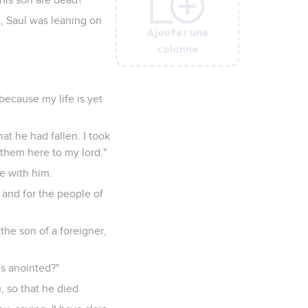
, Saul was leaning on
Ajouter une
Ajouter une
Ajouter une
Ajouter une
colonne
colonne
colonne
colonne
because my life is yet
at he had fallen. I took
 them here to my lord."
e with him.
 and for the people of
he son of a foreigner,
's anointed?"
, so that he died.