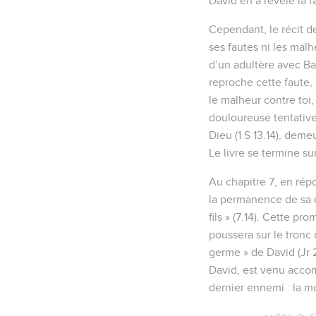
David en a révélé la 
Cependant, le récit de
ses fautes ni les mal
d’un adultère avec Bat
reproche cette faute, 
le malheur contre toi,
douloureuse tentative
Dieu (1 S 13.14), demeu
Le livre se termine s
Au chapitre 7, en rép
la permanence de sa dy
fils » (7.14). Cette p
poussera sur le tronc 
germe » de David (Jr 2
David, est venu accompl
dernier ennemi : la m