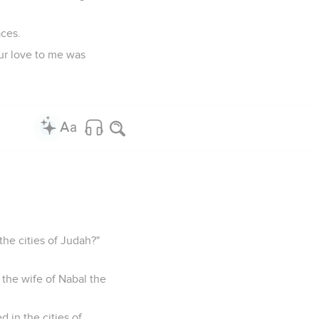
aces.
ur love to me was
the cities of Judah?"
 the wife of Nabal the
 in the cities of