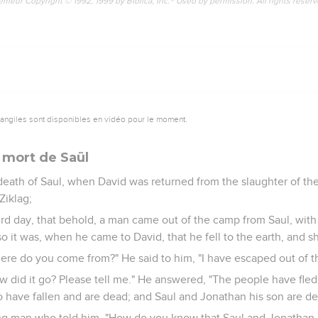
emeur Copyright © 1992, 1999 by Biblica, Inc.® Used by permission. All rights reser
vangiles sont disponibles en vidéo pour le moment.
 mort de Saül
 death of Saul, when David was returned from the slaughter of th
Ziklag;
rd day, that behold, a man came out of the camp from Saul, with 
so it was, when he came to David, that he fell to the earth, and 
ere do you come from?" He said to him, "I have escaped out of th
w did it go? Please tell me." He answered, "The people have fled
 have fallen and are dead; and Saul and Jonathan his son are de
ng man who told him, "How do you know that Saul and Jonathan 