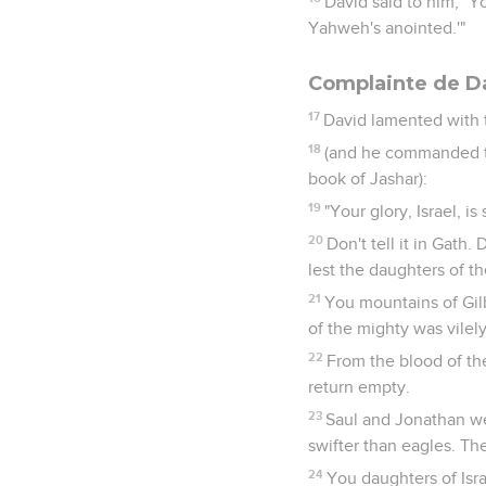
David said to him, "Y
Yahweh's anointed.'"
Complainte de Da
17
David lamented with 
18
(and he commanded the
book of Jashar):
19
"Your glory, Israel, i
20
Don't tell it in Gath.
lest the daughters of t
21
You mountains of Gilb
of the mighty was vilely
22
From the blood of the
return empty.
23
Saul and Jonathan wer
swifter than eagles. Th
24
You daughters of Isr