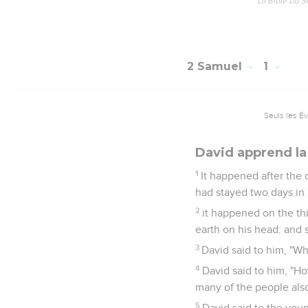
La Bible Du S
2 Samuel
1
Seuls les É
David apprend la
1
It happened after the
had stayed two days in 
2
it happened on the thi
earth on his head: and 
3
David said to him, "Wh
4
David said to him, "Ho
many of the people also
5
David said to the you