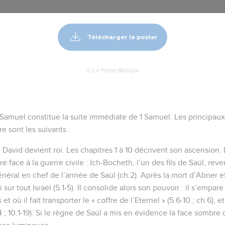
Télécharger le poster
© Le Projet Biblique
Samuel constitue la suite immédiate de 1 Samuel. Les principaux
e sont les suivants :
 David devient roi. Les chapitres 1 à 10 décrivent son ascension
re face à la guerre civile : Ich-Bocheth, l’un des fils de Saül, rev
néral en chef de l’armée de Saül (ch.2). Après la mort d’Abner e
sur tout Israël (5.1-5). Il consolide alors son pouvoir : il s’empar
s et où il fait transporter le « coffre de l’Eternel » (5.6-10 ; ch.6)
-14 ; 10.1-19). Si le règne de Saül a mis en évidence la face sombre 