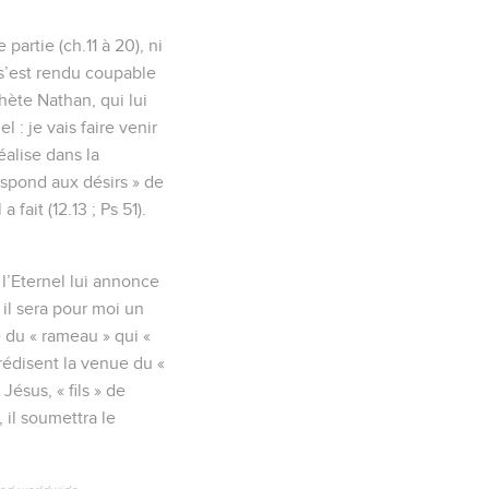
partie (ch.11 à 20), ni
 s’est rendu coupable
hète Nathan, qui lui
 : je vais faire venir
éalise dans la
espond aux désirs » de
fait (12.13 ; Ps 51).
l’Eternel lui annonce
 il sera pour moi un
e du « rameau » qui «
prédisent la venue du «
Jésus, « fils » de
, il soumettra le