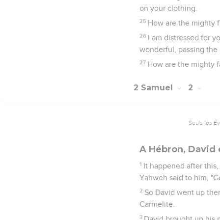
on your clothing.
25
How are the mighty fa
26
I am distressed for 
wonderful, passing the
27
How are the mighty f
2 Samuel
2
Seuls les É
A Hébron, David 
1
It happened after this,
Yahweh said to him, "Go
2
So David went up ther
Carmelite.
3
David brought up his 