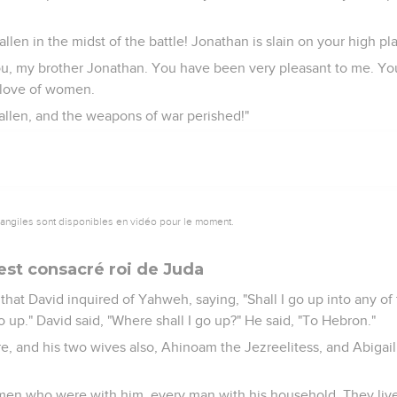
llen in the midst of the battle! Jonathan is slain on your high pl
you, my brother Jonathan. You have been very pleasant to me. Yo
 love of women.
allen, and the weapons of war perished!"
vangiles sont disponibles en vidéo pour le moment.
est consacré roi de Juda
 that David inquired of Yahweh, saying, "Shall I go up into any of 
 up." David said, "Where shall I go up?" He said, "To Hebron."
e, and his two wives also, Ahinoam the Jezreelitess, and Abigail
men who were with him, every man with his household. They lived