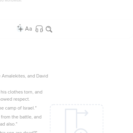
ved worldwide.
e Amalekites, and David
his clothes torn, and
showed respect.
e camp of Israel."
 from the battle, and
ad also."
his son are dead?"