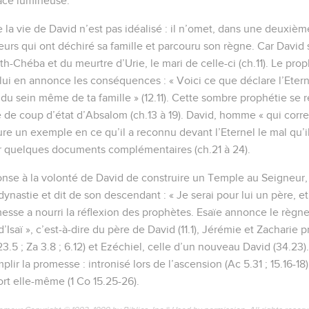
face lumineuse.
 la vie de David n’est pas idéalisé : il n’omet, dans une deuxième 
heurs qui ont déchiré sa famille et parcouru son règne. Car David
h-Chéba et du meurtre d’Urie, le mari de celle-ci (ch.11). Le prop
lui en annonce les conséquences : « Voici ce que déclare l’Eternel
 du sein même de ta famille » (12.11). Cette sombre prophétie se r
 de coup d’état d’Absalom (ch.13 à 19). David, homme « qui corr
re un exemple en ce qu’il a reconnu devant l’Eternel le mal qu’il a 
ur quelques documents complémentaires (ch.21 à 24).
onse à la volonté de David de construire un Temple au Seigneur, 
nastie et dit de son descendant : « Je serai pour lui un père, et
romesse a nourri la réflexion des prophètes. Esaïe annonce le règn
d’Isaï », c’est-à-dire du père de David (11.1), Jérémie et Zacharie 
3.5 ; Za 3.8 ; 6.12) et Ezéchiel, celle d’un nouveau David (34.23). 
ir la promesse : intronisé lors de l’ascension (Ac 5.31 ; 15.16-18)
ort elle-même (1 Co 15.25-26).