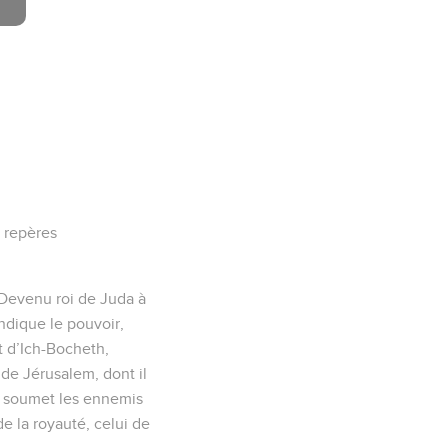
 repères
. Devenu roi de Juda à
endique le pouvoir,
t d’Ich-Bocheth,
e de Jérusalem, dont il
, et soumet les ennemis
de la royauté, celui de