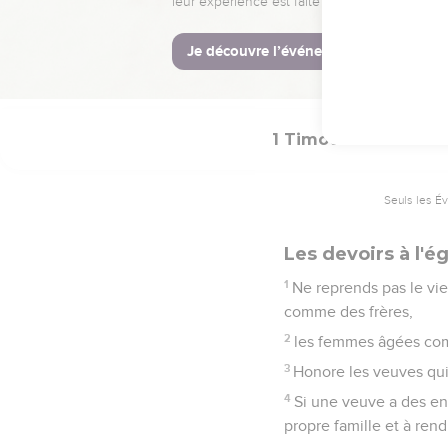
15
Occupe-toi de ces cho
16
Veille sur toi-même e
toi-même ainsi que ceux
1 Timothée
5
Seuls les É
Les devoirs à l'é
1
Ne reprends pas le vi
comme des frères,
2
les femmes âgées com
3
Honore les veuves qui
4
Si une veuve a des enf
propre famille et à rend