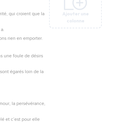
Ajouter une
Ajouter une
Ajouter une
Ajouter une
Ajouter une
Ajouter une
ité, qui croient que la
colonne
colonne
colonne
colonne
colonne
colonne
 a.
vons rien en emporter.
ns une foule de désirs
 sont égarés loin de la
'amour, la persévérance,
lé et c’est pour elle