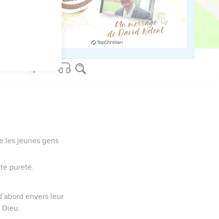
vidents pour tous.
nt ainsi, tu te sauveras
e les jeunes gens
te pureté.
d’abord envers leur
à Dieu.