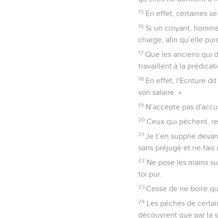
15
En effet, certaines s
16
Si un croyant, homme 
charge, afin qu’elle pui
17
Que les anciens qui 
travaillent à la prédica
18
En effet, l'Ecriture d
son salaire. »
19
N’accepte pas d'accus
20
Ceux qui pèchent, rep
21
Je t’en supplie devan
sans préjugé et ne fais 
22
Ne pose les mains su
toi pur.
23
Cesse de ne boire qu
24
Les péchés de certai
découvrent que par la s