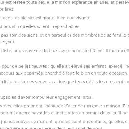
qui est restée toute seule, a mis son espérance en Dieu et persév
prières.
it dans les plaisirs est morte, bien que vivante.
tions afin qu'elles soient irréprochables.
pas soin des siens, et en particulier des membres de sa famille pr
-croyant.
la liste, une veuve ne doit pas avoir moins de 60 ans. Il faut qu'ell
 pour de belles œuvres : qu'elle ait élevé ses enfants, exercé l'ho
 secours aux opprimés, cherché à faire le bien en toute occasion.
la liste les jeunes veuves, car lorsque leurs désirs les dressent co
oupables d'avoir rompu leur engagement initial.
rées, elles prennent l'habitude d'aller de maison en maison. Et
ntrent encore bavardes et indiscrètes en parlant de ce qu’il ne 
jeunes veuves se marient, qu'elles aient des enfants, qu'elles di
'adversaire aucune occasion de dire du mal de nous.