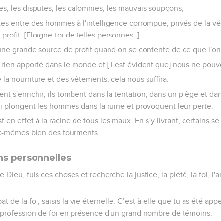
ies, les disputes, les calomnies, les mauvais soupçons,
tes entre des hommes à l'intelligence corrompue, privés de la vér
profit. [Eloigne-toi de telles personnes. ]
 une grande source de profit quand on se contente de ce que l'on
 rien apporté dans le monde et [il est évident que] nous ne pou
la nourriture et des vêtements, cela nous suffira.
nt s'enrichir, ils tombent dans la tentation, dans un piège et da
ui plongent les hommes dans la ruine et provoquent leur perte.
t en effet à la racine de tous les maux. En s’y livrant, certains se
eux-mêmes bien des tourments.
s personnelles
Dieu, fuis ces choses et recherche la justice, la piété, la foi, l
de la foi, saisis la vie éternelle. C’est à elle que tu as été appe
e profession de foi en présence d'un grand nombre de témoins.