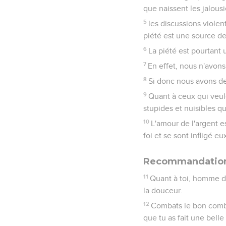
que naissent les jalous
5
les discussions violen
piété est une source de 
6
La piété est pourtant
7
En effet, nous n'avons
8
Si donc nous avons de 
9
Quant à ceux qui veule
stupides et nuisibles q
10
L'amour de l'argent es
foi et se sont infligé 
Recommandation
11
Quant à toi, homme de 
la douceur.
12
Combats le bon combat 
que tu as fait une bell