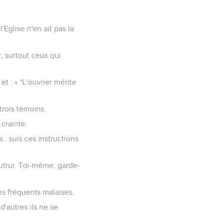
'Eglise n'en ait pas la
, surtout ceux qui
et : « *L'ouvrier mérite
trois témoins.
crainte.
 : suis ces instructions
utrui. Toi-même, garde-
es fréquents malaises.
'autres ils ne se