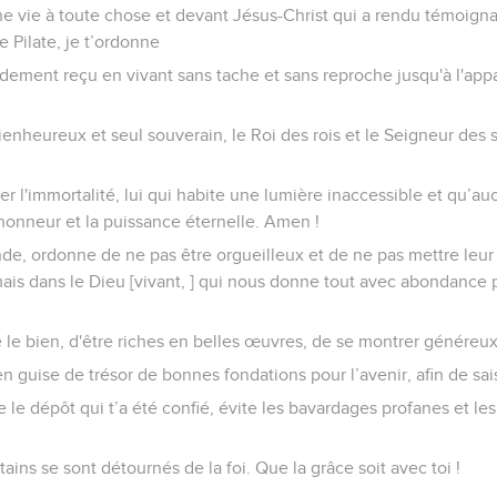
e vie à toute chose et devant Jésus-Christ qui a rendu témoigna
e Pilate, je t’ordonne
ement reçu en vivant sans tache et sans reproche jusqu'à l'appa
bienheureux et seul souverain, le Roi des rois et le Seigneur des 
éder l'immortalité, lui qui habite une lumière inaccessible et qu’
l'honneur et la puissance éternelle. Amen !
de, ordonne de ne pas être orgueilleux et de ne pas mettre leu
mais dans le Dieu [vivant, ] qui nous donne tout avec abondance
 le bien, d'être riches en belles œuvres, de se montrer généreux,
 en guise de trésor de bonnes fondations pour l’avenir, afin de sais
le dépôt qui t’a été confié, évite les bavardages profanes et les
ains se sont détournés de la foi. Que la grâce soit avec toi !