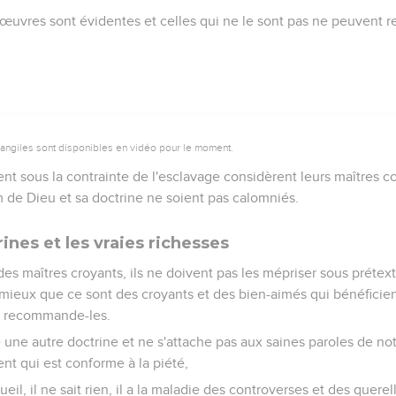
œuvres sont évidentes et celles qui ne le sont pas ne peuvent re
vangiles sont disponibles en vidéo pour le moment.
ent sous la contrainte de l'esclavage considèrent leurs maîtres 
m de Dieu et sa doctrine ne soient pas calomniés.
ines et les vraies richesses
es maîtres croyants, ils ne doivent pas les mépriser sous prétexte
t mieux que ce sont des croyants et des bien-aimés qui bénéficien
t recommande-les.
 une autre doctrine et ne s'attache pas aux saines paroles de no
ent qui est conforme à la piété,
gueil, il ne sait rien, il a la maladie des controverses et des quere