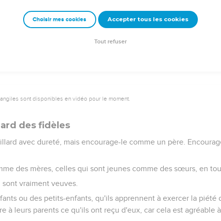
ses, donne-toi tout entier à elles, afin que tes progrès soient é
Accepter tous les cookies
Choisir mes cookies
t sur ton enseignement. Mets-y de la persévérance, car en agissa
 qui t'écoutent.
Tout refuser
vangiles sont disponibles en vidéo pour le moment.
gard des fidèles
eillard avec dureté, mais encourage-le comme un père. Encourag
me des mères, celles qui sont jeunes comme des sœurs, en tou
 sont vraiment veuves.
ants ou des petits-enfants, qu'ils apprennent à exercer la piété 
re à leurs parents ce qu'ils ont reçu d'eux, car cela est agréable 