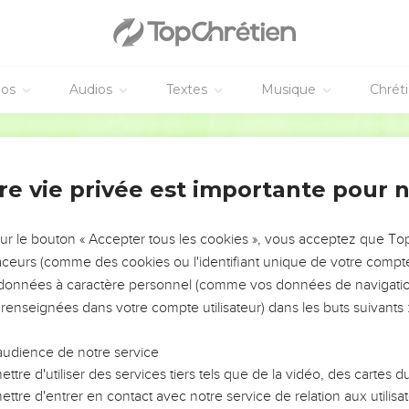
 de Jésus-Christ
rères et sœurs, tu seras un bon serviteur de Jésus-Christ, nourri 
e tu as fidèlement suivi.
éos
Audios
Textes
Musique
Chrét
fanes de vieilles femmes. Exerce-toi plutôt à la piété.
Segond 21
ysique est utile à peu de chose, tandis que la piété est utile à tout
nte et de la vie à venir.
ine, digne d'être acceptée sans réserve.
re vie privée est importante pour 
pective en effet que nous travaillons et que nous nous laissons 
ce dans le Dieu vivant qui est le Sauveur de tous les hommes, et
sur le bouton « Accepter tous les cookies », vous acceptez que T
traceurs (comme des cookies ou l'identifiant unique de votre compte 
tions et enseigne-les.
s données à caractère personnel (comme vos données de navigatio
 renseignées dans votre compte utilisateur) dans les buts suivants 
se ta jeunesse, mais sois un modèle pour les croyants par tes p
ta foi, ta pureté.
audience de notre service
ienne, applique-toi à lire les Ecritures dans l’assemblée, à encou
ttre d'utiliser des services tiers tels que de la vidéo, des cartes
 que tu as reçu, celui qui t'a été donné d’après une prophétie lo
ttre d'entrer en contact avec notre service de relation aux utilisat
 sur toi.