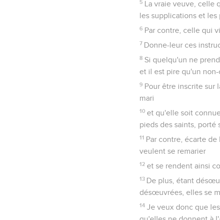
5
La vraie veuve, celle 
les supplications et les 
6
Par contre, celle qui v
7
Donne-leur ces instruc
8
Si quelqu'un ne prend 
et il est pire qu'un non
9
Pour être inscrite sur 
mari
10
et qu'elle soit connue
pieds des saints, porté
11
Par contre, écarte de 
veulent se remarier
12
et se rendent ainsi c
13
De plus, étant désœuv
désœuvrées, elles se mo
14
Je veux donc que les 
qu'elles ne donnent à l