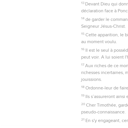
13
Devant Dieu qui donn
déclaration face à Ponc
14
de garder le command
Seigneur Jésus-Christ.
15
Cette apparition, le 
au moment voulu.
16
Il est le seul à poss
peut voir. A lui soient 
17
Aux riches de ce mon
richesses incertaines, 
jouissions.
18
Ordonne-leur de faire
19
Ils s’assureront ainsi
20
Cher Timothée, garde 
pseudo-connaissance.
21
En s'y engageant, cert