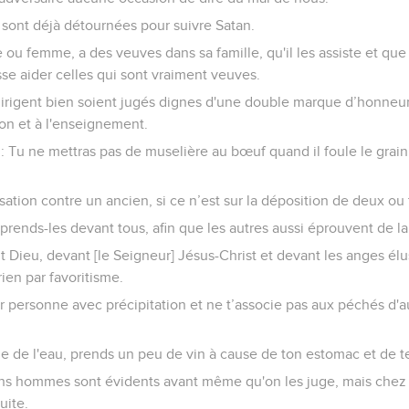
e sont déjà détournées pour suivre Satan.
ou femme, a des veuves dans sa famille, qu'il les assiste et que l
sse aider celles qui sont vraiment veuves.
dirigent bien soient jugés dignes d'une double marque d’honneur
tion et à l'enseignement.
it : Tu ne mettras pas de muselière au bœuf quand il foule le grain 
ation contre un ancien, si ce n’est sur la déposition de deux ou 
rends-les devant tous, afin que les autres aussi éprouvent de la 
t Dieu, devant [le Seigneur] Jésus-Christ et devant les anges élus
rien par favoritisme.
r personne avec précipitation et ne t’associe pas aux péchés d'a
e de l'eau, prends un peu de vin à cause de ton estomac et de t
ns hommes sont évidents avant même qu'on les juge, mais chez d
uite.