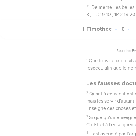
25
De même, les belles 
8 ; Tt 2.9-10 ; 1P 2.18-20
1 Timothée
6
Seuls les É
1
Que tous ceux qui viv
respect, afin que le no
Les fausses doctr
2
Quant à ceux qui ont d
mais les servir d'autan
Enseigne ces choses e
3
Si quelqu'un enseigne
Christ et à l'enseignem
4
il est aveuglé par l’or