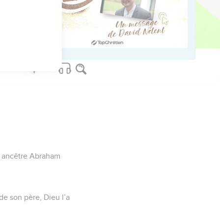
coutumes que Moïse
 que son visage était
re ancêtre Abraham
 de son père, Dieu l’a