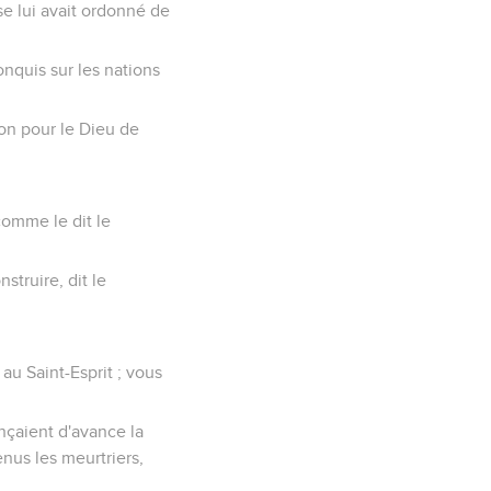
se lui avait ordonné de
onquis sur les nations
on pour le Dieu de
comme le dit le
truire, dit le
au Saint-Esprit ; vous
nçaient d'avance la
enus les meurtriers,