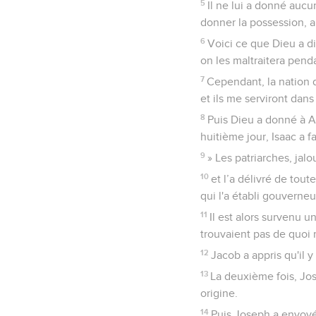
5
Il ne lui a donné aucu
donner la possession, a
6
Voici ce que Dieu a di
on les maltraitera pend
7
Cependant, la nation do
et ils me serviront dans 
8
Puis Dieu a donné à Abr
huitième jour, Isaac a 
9
» Les patriarches, jal
10
et l’a délivré de tout
qui l'a établi gouverneu
11
Il est alors survenu 
trouvaient pas de quoi
12
Jacob a appris qu'il 
13
La deuxième fois, Jose
origine.
14
Puis Joseph a envoyé