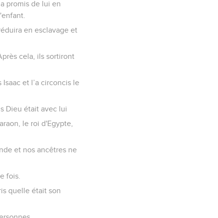
 a promis de lui en
'enfant.
réduira en esclavage et
rès cela, ils sortiront
Isaac et l’a circoncis le
 Dieu était avec lui
araon, le roi d'Egypte,
ande et nos ancêtres ne
e fois.
is quelle était son
personnes.