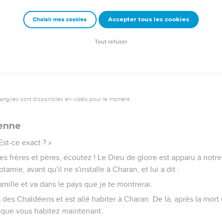
 dire que Jésus, ce Nazaréen, détruira ce lieu et changera les 
Accepter tous les cookies
Choisir mes cookies
ent au sanhédrin avaient les regards fixés sur Etienne ; ils virent
.
Tout refuser
vangiles sont disponibles en vidéo pour le moment.
ienne
 Est-ce exact ? »
es frères et pères, écoutez ! Le Dieu de gloire est apparu à not
tamie, avant qu'il ne s'installe à Charan, et lui a dit :
amille et va dans le pays que je te montrerai.
ys des Chaldéens et est allé habiter à Charan. De là, après la mort
s que vous habitez maintenant.