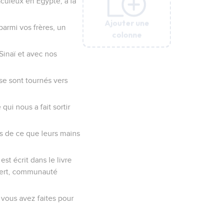
aculeux en Egypte, à la
Ajouter une
Ajouter une
Ajouter une
Ajouter une
Ajouter une
Ajouter une
 parmi vos frères, un
colonne
colonne
colonne
colonne
colonne
colonne
 Sinaï et avec nos
 se sont tournés vers
ui nous a fait sortir
uis de ce que leurs mains
st écrit dans le livre
ésert, communauté
 vous avez faites pour