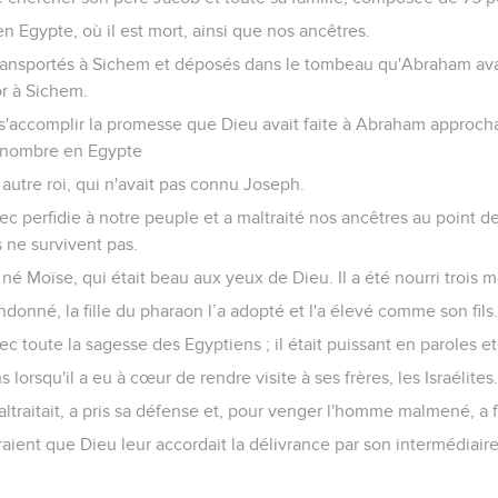
 Egypte, où il est mort, ainsi que nos ancêtres.
transportés à Sichem et déposés dans le tombeau qu'Abraham avai
or à Sichem.
s'accomplir la promesse que Dieu avait faite à Abraham approchai
 nombre en Egypte
 autre roi, qui n'avait pas connu Joseph.
avec perfidie à notre peuple et a maltraité nos ancêtres au point 
s ne survivent pas.
né Moïse, qui était beau aux yeux de Dieu. Il a été nourri trois 
ndonné, la fille du pharaon l’a adopté et l'a élevé comme son fils
c toute la sagesse des Egyptiens ; il était puissant en paroles et
s lorsqu'il a eu à cœur de rendre visite à ses frères, les Israélites
altraitait, a pris sa défense et, pour venger l'homme malmené, a 
ient que Dieu leur accordait la délivrance par son intermédiaire, 