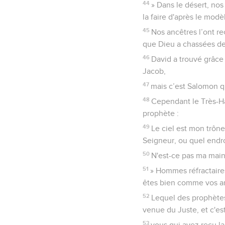
44
» Dans le désert, nos
la faire d'après le modèl
45
Nos ancêtres l’ont re
que Dieu a chassées dev
46
David a trouvé grâce
Jacob,
47
mais c’est Salomon qu
48
Cependant le Très-Ha
prophète :
49
Le ciel est mon trôn
Seigneur, ou quel endro
50
N'est-ce pas ma main 
51
» Hommes réfractaires
êtes bien comme vos a
52
Lequel des prophètes 
venue du Juste, et c'es
53
vous qui avez reçu la 