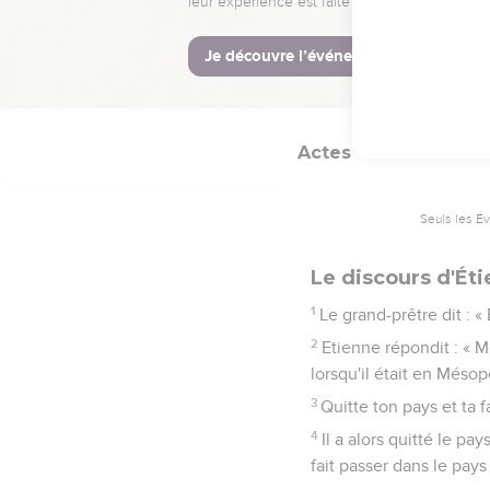
nous l'avons entendu
nous a transmises. »
15
Tous ceux qui siégeai
comme celui d'un ange
Actes
7
Seuls les É
Le discours d'Ét
1
Le grand-prêtre dit : «
2
Etienne répondit : « M
lorsqu'il était en Mésopo
3
Quitte ton pays et ta f
4
Il a alors quitté le pa
fait passer dans le pay