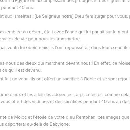
ait sortir d'Egypte en accomplissant des prodiges et des signes mir
 pendant 40 ans.
it aux Israélites : [Le Seigneur notre] Dieu fera surgir pour vous,
 l'assemblée au désert, était avec l'ange qui lui parlait sur le mont
 oracles de vie pour nous les transmettre.
as voulu lui obéir, mais ils l’ont repoussé et, dans leur cœur, ils
ais-nous des dieux qui marchent devant nous ! En effet, ce Moïse q
 ce qu'il est devenu.
t fait un veau, ils ont offert un sacrifice à l'idole et se sont réjo
urné d'eux et les a laissés adorer les corps célestes, comme cela e
-vous offert des victimes et des sacrifices pendant 40 ans au d
ente de Moloc et l'étoile de votre dieu Remphan, ces images que
vous déporterai au-delà de Babylone.