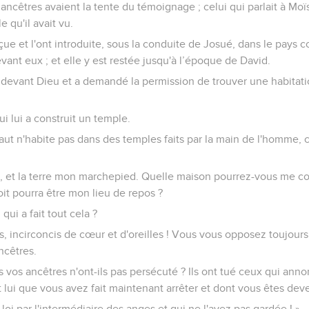
 ancêtres avaient la tente du témoignage ; celui qui parlait à Moï
e qu'il avait vu.
çue et l'ont introduite, sous la conduite de Josué, dans le pays c
ant eux ; et elle y est restée jusqu'à l’époque de David.
 devant Dieu et a demandé la permission de trouver une habitati
i lui a construit un temple.
ut n'habite pas dans des temples faits par la main de l'homme, 
e, et la terre mon marchepied. Quelle maison pourrez-vous me cons
it pourra être mon lieu de repos ?
qui a fait tout cela ?
, incirconcis de cœur et d'oreilles ! Vous vous opposez toujours 
ncêtres.
vos ancêtres n'ont-ils pas persécuté ? Ils ont tué ceux qui anno
t lui que vous avez fait maintenant arrêter et dont vous êtes dev
loi par l'intermédiaire des anges et qui ne l'avez pas gardée ! »