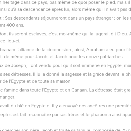
n héritage dans ce pays, pas même de quoi poser le pied, mais il
insi qu'à sa descendance après lui, alors même qu'il n'avait pas d
t : Ses descendants séjourneront dans un pays étranger ; on les 
ant 400 ans.
nt ils seront esclaves, c'est moi-même qui la jugerai, dit Dieu. Ap
ce lieu-ci.
aham l'alliance de la circoncision ; ainsi, Abraham a eu pour fils 
fait de même pour Jacob, et Jacob pour les douze patriarches.
oux de Joseph, l’ont vendu pour qu’il soit emmené en Egypte, mais
es ses détresses. Il lui a donné la sagesse et la grâce devant le ph
r de l'Egypte et de toute sa maison.
une famine dans toute l'Egypte et en Canaan. La détresse était gr
 manger.
y avait du blé en Egypte et il y a envoyé nos ancêtres une premièr
ph s’est fait reconnaître par ses frères et le pharaon a ainsi appr
 chercher son père Jacob et toute sa famille, composée de 75 