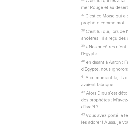
C'est lui qui les a f
mer Rouge et au désert
37
C'est ce Moïse qui a d
prophète comme moi.
38
C'est lui qui, lors de
ancêtres ; il a reçu des
39
» Nos ancêtres n’ont p
l'Egypte
40
en disant à Aaron : F
d'Egypte, nous ignorons
41
A ce moment-là, ils on
avaient fabriqué.
42
Alors Dieu s’est déto
des prophètes : M'avez
d'Israël ?
43
Vous avez porté la t
les adorer ! Aussi, je 