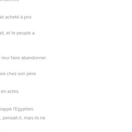
t acheté à prix
t, et le peuple a
de leur faire abandonner
mois chez son père
.
 en actes.
.
frappé l'Egyptien.
pensait-il, mais ils ne