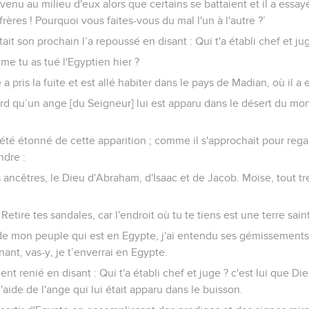
st venu au milieu d'eux alors que certains se battaient et il a essa
frères ! Pourquoi vous faites-vous du mal l'un à l'autre ?’
tait son prochain l’a repoussé en disant : Qui t'a établi chef et ju
e tu as tué l'Egyptien hier ?
a pris la fuite et est allé habiter dans le pays de Madian, où il a e
ard qu’un ange [du Seigneur] lui est apparu dans le désert du mon
été étonné de cette apparition ; comme il s'approchait pour regar
ndre :
s ancêtres, le Dieu d'Abraham, d'Isaac et de Jacob. Moïse, tout tr
 Retire tes sandales, car l'endroit où tu te tiens est une terre sain
e de mon peuple qui est en Egypte, j'ai entendu ses gémissements
nant, vas-y, je t’enverrai en Egypte.
ient renié en disant : Qui t'a établi chef et juge ? c'est lui que
l'aide de l'ange qui lui était apparu dans le buisson.