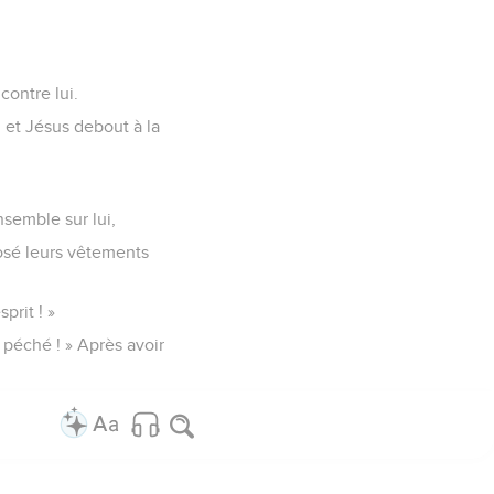
contre lui.
eu et Jésus debout à la
nsemble sur lui,
éposé leurs vêtements
prit ! »
e péché ! » Après avoir