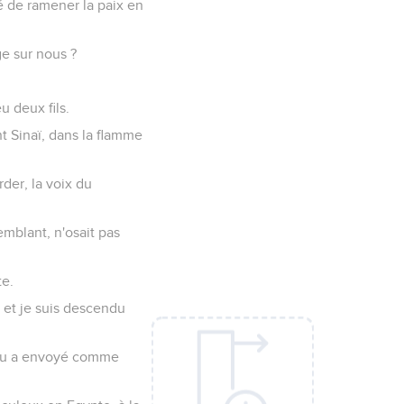
yé de ramener la paix en
ge sur nous ?
u deux fils.
t Sinaï, dans la flamme
der, la voix du
emblant, n'osait pas
te.
 et je suis descendu
 Dieu a envoyé comme