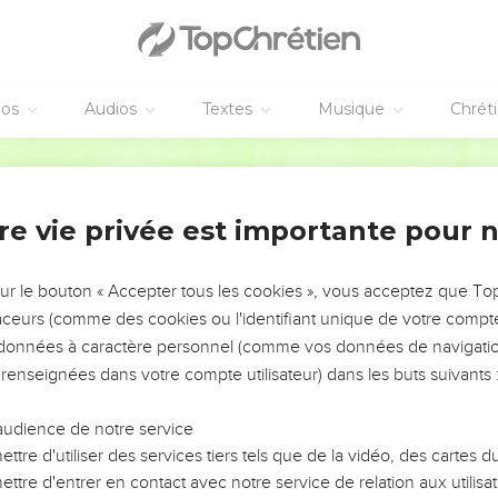
ux apôtres et ils posèrent les mains sur eux en priant.
propageait de plus en plus, le nombre des disciples augmentait
rêtres obéissaient à la foi.
éos
Audios
Textes
Musique
Chrét
tienne
Segond 21
et de puissance, accomplissait des prodiges et de grands signes 
re vie privée est importante pour 
la synagogue appelée « synagogue des affranchis », des Cyrén
t d'Asie se mirent à discuter avec lui ;
pas résister à la sagesse et à l'Esprit qui inspiraient ses paroles.
sur le bouton « Accepter tous les cookies », vous acceptez que T
traceurs (comme des cookies ou l'identifiant unique de votre compte 
 des hommes qui dirent : « Nous l'avons entendu proférer des pa
s données à caractère personnel (comme vos données de navigatio
 Dieu. »
 renseignées dans votre compte utilisateur) dans les buts suivants 
e, les anciens et les spécialistes de la loi, puis ils se jetèrent sur
drin.
audience de notre service
aux témoins qui dirent : « Cet homme ne cesse de proférer des p
ttre d'utiliser des services tiers tels que de la vidéo, des cartes
ntre la loi ;
ttre d'entrer en contact avec notre service de relation aux utilisat