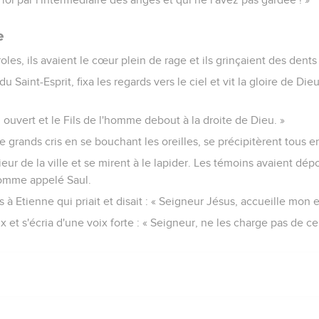
e
les, ils avaient le cœur plein de rage et ils grinçaient des dents 
u Saint-Esprit, fixa les regards vers le ciel et vit la gloire de Di
ciel ouvert et le Fils de l'homme debout à la droite de Dieu. »
de grands cris en se bouchant les oreilles, se précipitèrent tous e
érieur de la ville et se mirent à le lapider. Les témoins avaient d
homme appelé Saul.
es à Etienne qui priait et disait : « Seigneur Jésus, accueille mon es
ux et s'écria d'une voix forte : « Seigneur, ne les charge pas de c