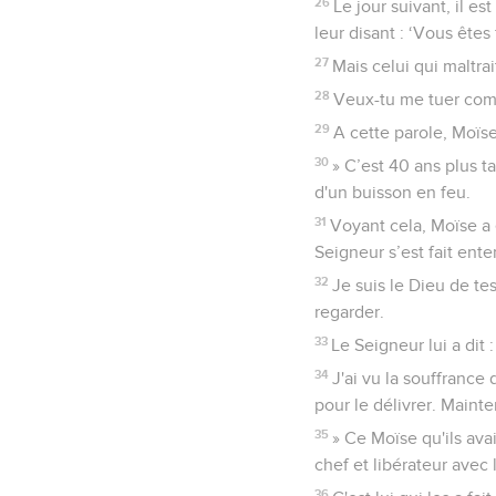
26
Le jour suivant, il e
leur disant : ‘Vous êtes 
27
Mais celui qui maltrai
28
Veux-tu me tuer comm
29
A cette parole, Moïse 
30
» C’est 40 ans plus t
d'un buisson en feu.
31
Voyant cela, Moïse a 
Seigneur s’est fait ente
32
Je suis le Dieu de te
regarder.
33
Le Seigneur lui a dit :
34
J'ai vu la souffranc
pour le délivrer. Mainte
35
» Ce Moïse qu'ils ava
chef et libérateur avec 
36