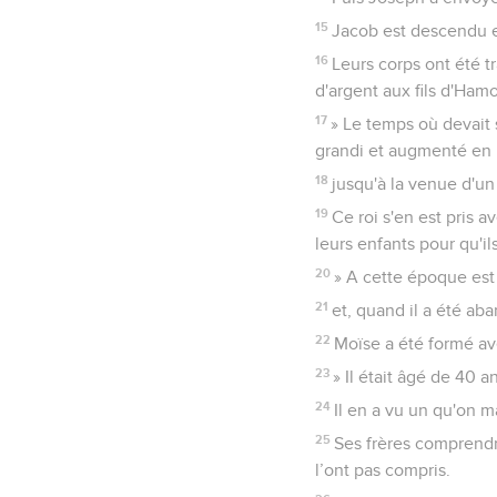
15
Jacob est descendu en
16
Leurs corps ont été 
d'argent aux fils d'Ham
17
» Le temps où devait 
grandi et augmenté en
18
jusqu'à la venue d'un
19
Ce roi s'en est pris 
leurs enfants pour qu'il
20
» A cette époque est 
21
et, quand il a été aba
22
Moïse a été formé ave
23
» Il était âgé de 40 an
24
Il en a vu un qu'on m
25
Ses frères comprendra
l’ont pas compris.