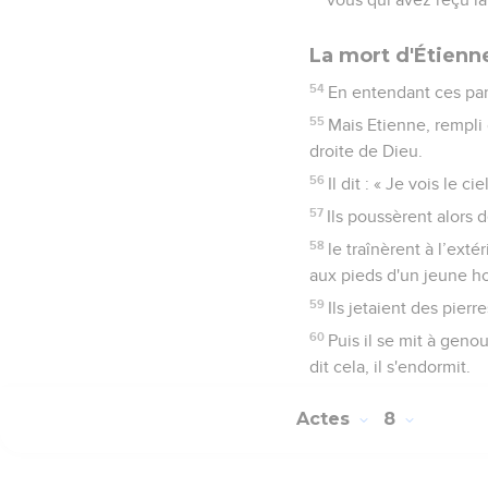
La mort d'Étienn
54
En entendant ces paro
55
Mais Etienne, rempli d
droite de Dieu.
56
Il dit : « Je vois le 
57
Ils poussèrent alors 
58
le traînèrent à l’ext
aux pieds d'un jeune 
59
Ils jetaient des pierr
60
Puis il se mit à geno
dit cela, il s'endormit.
Actes
8