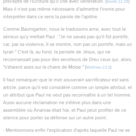
précepte de l'Ecriture qu'il cite avec vénération. (
)
Exode 22.28
Mais il n'est pas même nécessaire d'admettre l'ironie pour
interpréter dans ce sens la parole de l'apôtre.
Comme Baumgarten, nous le traduisons ainsi, avec tout le
sérieux qu'y mettait Paul : "Je ne savais pas qu'il fût pontife,
car, par sa violence, Il se montre, non pas un pontife, mais un
tyran." C'est là, au fond, la pensée de Jésus, qui ne
reconnaissait pas pour des serviteurs de Dieu ceux qui, alors,
"s'étaient assis sur la chaire de Moïse." (
)
Matthieu 23.2
Il faut remarquer que le mot
souverain sacrificateur
est sans
article, parce qu'il est considéré comme un simple attribut, et
un attribut que Paul ne veut pas reconnaître à un tel homme.
Aussi aucune réclamation ne s'élève plus dans une
assemblée où Ananias était haï, et Paul peut profiter de ce
silence pour porter sa défense sur un autre point.
- Mentionnons enfin l'explication d'après laquelle Paul ne se