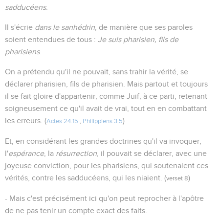
sadducéens
.
Il s'écrie
dans le sanhédrin
, de manière que ses paroles
soient entendues de tous :
Je suis pharisien, fils de
pharisiens
.
On a prétendu qu'il ne pouvait, sans trahir la vérité, se
déclarer pharisien, fils de pharisien. Mais partout et toujours
il se fait gloire d'appartenir, comme Juif, à ce parti, retenant
soigneusement ce qu'il avait de vrai, tout en en combattant
les erreurs. (
)
Actes 24.15
;
Philippiens 3.5
Et, en considérant les grandes doctrines qu'il va invoquer,
l'
espérance
, la
résurrection
, il pouvait se déclarer, avec une
joyeuse conviction, pour les pharisiens, qui soutenaient ces
vérités, contre les sadducéens, qui les niaient. (
)
verset 8
- Mais c'est précisément ici qu'on peut reprocher à l'apôtre
de ne pas tenir un compte exact des faits.