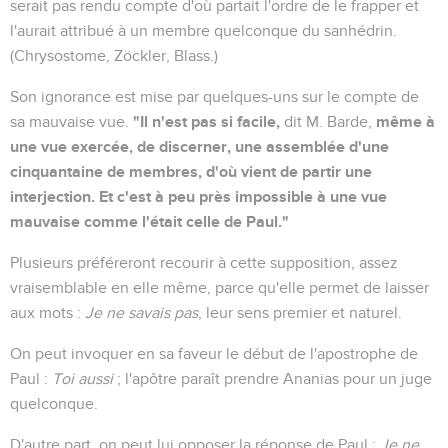
serait pas rendu compte d'où partait l'ordre de le frapper et
l'aurait attribué à un membre quelconque du sanhédrin.
(Chrysostome, Zöckler, Blass.)
Son ignorance est mise par quelques-uns sur le compte de
"Il n'est pas si facile,
même à
sa mauvaise vue.
dit M. Barde,
une vue exercée, de discerner, une assemblée d'une
cinquantaine de membres, d'où vient de partir une
interjection. Et c'est à peu près impossible à une vue
mauvaise comme l'était celle de Paul."
Plusieurs préféreront recourir à cette supposition, assez
vraisemblable en elle même, parce qu'elle permet de laisser
aux mots :
Je ne savais pas
, leur sens premier et naturel.
On peut invoquer en sa faveur le début de l'apostrophe de
Paul :
Toi aussi
; l'apôtre paraît prendre Ananias pour un juge
quelconque.
D'autre part, on peut lui opposer la réponse de Paul :
Je ne