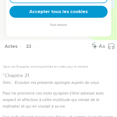
hébraïque
, c'est-à-dire en araméen, langue nationale, qui
Accepter tous les cookies
devait plaire à son auditoire. (
)
Actes 22.2
Tout refuser
Autres ressources sur theotex.org, contact theotex@gmail.com
Actes
22
Seuls les Évangiles sont disponibles en vidéo pour le moment.
1
Chapitre 21.
Grec :
Ecoutez ma présente apologie auprès de vous
.
Paul ne prononce ces mots qu'après s'être adressé avec
respect et affection à cette multitude qui venait de le
maltraiter et qui en voulait à sa vie.
Ces Juifs étaient encore ses
frères
; et comme il voyait parmi