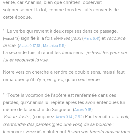
vérité, car Ananias, bien que chrétien, observait
soigneusement la loi, comme tous les Juifs convertis de
cette époque.
13
Le verbe qui revient à deux reprises dans ce passage,
(
) signifie à la fois
lève les yeux
(
) et
recouvre
verset 13
Marc 6.41
la vue
. (
)
Actes 9.17,18
;
Matthieu 11.5
La seconde fois, il réunit les deux sens :
je levai les yeux sur
lui et recouvrai la vue
.
Notre version cherche à rendre ce double sens, mais il faut
remarquer qu'il n'y a, en grec, qu'un seul verbe.
15
Toute la vocation de l'apôtre est renfermée dans ces
paroles, qu'Ananias lui répète après les avoir entendues lui
même de la bouche du Seigneur. (
)
Actes 9.15
Voir le Juste
; (comparez
) Paul venait de le
voir,
Actes 3.14
;
7.52
d'entendre des paroles
(grec
une voix
)
de sa bouche
;
(comparez
) maintenant
il sera son témoin devant tous
verset 18