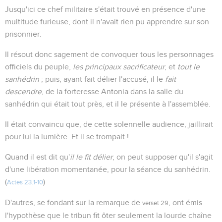
Jusqu'ici ce chef militaire s'était trouvé en présence d'une
multitude furieuse, dont il n'avait rien pu apprendre sur son
prisonnier.
Il résout donc sagement de convoquer tous les personnages
officiels du peuple,
les principaux sacrificateur
, et
tout le
sanhédrin
; puis, ayant fait délier l'accusé, il le
fait
descendre
, de la forteresse Antonia dans la salle du
sanhédrin qui était tout près, et il le présente à l'assemblée.
Il était convaincu que, de cette solennelle audience, jaillirait
pour lui la lumière. Et il se trompait !
Quand il est dit qu'
il le fit délier
, on peut supposer qu'il s'agit
d'une libération momentanée, pour la séance du sanhédrin.
(
)
Actes 23.1-10
D'autres, se fondant sur la remarque de
, ont émis
verset 29
l'hypothèse que le tribun fit ôter seulement la lourde chaîne