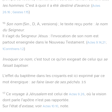
les hommes
. C'est à quoi il a été
destiné d'avance
. (
Actes
)
26.16
;
Galates 1.15
16
Son nom
(Sin., D, A, versions) ; le texte reçu porte :
le nom
du Seigneur
.
Il s'agit du Seigneur Jésus : l'invocation de son nom est
partout enseignée dans le Nouveau Testament. (
Actes 9.14
,
21
;
)
1Corinthiens 1.2
Invoquer ce nom
, c'est tout ce qu'on exigeait de celui qui
se
faisait baptiser
.
L'effet du baptême dans les croyants est ici exprimé par ce
mot énergique :
se faire laver de ses péchés
.
3.5
17
Ce voyage
à Jérusalem
est celui de
, où la vision
Actes 9.26
dont parle l'apôtre n'est pas rapportée.
Sur l'état d'
extase
, voir
, note.
Actes 10.10