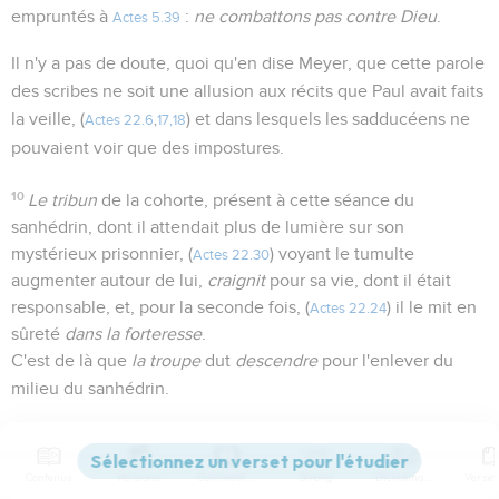
empruntés à
:
ne combattons pas contre Dieu
.
Actes 5.39
Il n'y a pas de doute, quoi qu'en dise Meyer, que cette parole
des scribes ne soit une allusion aux récits que Paul avait faits
la veille, (
) et dans lesquels les sadducéens ne
Actes 22.6
,
17,18
pouvaient voir que des impostures.
10
Le tribun
de la cohorte, présent à cette séance du
sanhédrin, dont il attendait plus de lumière sur son
mystérieux prisonnier, (
) voyant le tumulte
Actes 22.30
augmenter autour de lui,
craignit
pour sa vie, dont il était
responsable, et, pour la seconde fois, (
) il le mit en
Actes 22.24
sûreté
dans la forteresse
.
C'est de là que
la troupe
dut
descendre
pour l'enlever du
milieu du sanhédrin.
11
Paul, dans les dangers et les souffrances qu'il endurait
alors et qui l'attendaient dans sa longue captivité, avait grand
Contenus
Versions
Commentaires
Strong
Dictionnaire
besoin de ce
courage
que le Seigneur lui inspire.