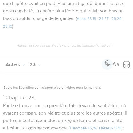
que l'apôtre avait au pied. Paul aurait gardé, durant le reste
de sa captivité, la chaîne plus légère qui reliait son bras au
bras du soldat chargé de le garder. (
Actes 23.18
;
24.27
;
26.29
;
)
28.16
Autres ressources sur theotex.org, contact theotex@gmail.com
Actes
23
Seuls les Évangiles sont disponibles en vidéo pour le moment.
1
Chapitre 23.
Paul se trouve pour la première fois devant le sanhédrin, où
avaient comparu son Maître et plus tard les autres apôtres. Il
porte sur cette assemblée un
regard
ferme et sans crainte,
attestant sa
bonne conscience
. (
1Timothée 1.5
,
19
;
Hébreux 13.18
;