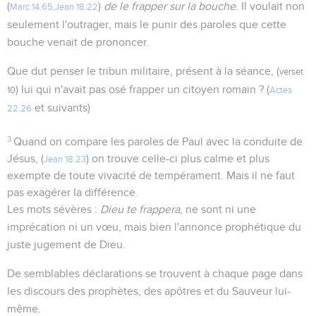
(
)
de le frapper sur la bouche
. Il voulait non
Marc 14.65
,
Jean 18.22
seulement l'outrager, mais le punir des paroles que cette
bouche venait de prononcer.
Que dut penser le tribun militaire, présent à la séance, (
verset
) lui qui n'avait pas osé frapper un citoyen romain ? (
10
Actes
et suivants)
22.26
3
Quand on compare les paroles de Paul avec la conduite de
Jésus, (
) on trouve celle-ci plus calme et plus
Jean 18.23
exempte de toute vivacité de tempérament. Mais il ne faut
pas exagérer la différence.
Les mots sévères :
Dieu te frappera
, ne sont ni une
imprécation ni un vœu, mais bien l'annonce prophétique du
juste jugement de Dieu.
De semblables déclarations se trouvent à chaque page dans
les discours des prophètes, des apôtres et du Sauveur lui-
même.