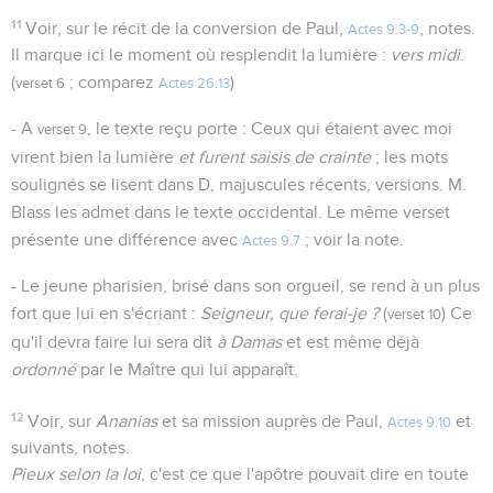
11
Voir, sur le récit de la conversion de Paul,
, notes.
Actes 9.3-9
Il marque ici le moment où resplendit la lumière :
vers midi
.
(
; comparez
)
verset 6
Actes 26.13
- A
, le texte reçu porte : Ceux qui étaient avec moi
verset 9
virent bien la lumière
et furent saisis de crainte
; les mots
soulignés se lisent dans D, majuscules récents, versions. M.
Blass les admet dans le texte occidental. Le même verset
présente une différence avec
; voir la note.
Actes 9.7
- Le jeune pharisien, brisé dans son orgueil, se rend à un plus
fort que lui en s'écriant :
Seigneur, que ferai-je ?
(
) Ce
verset 10
qu'il devra faire lui sera dit
à Damas
et est même déjà
ordonné
par le Maître qui lui apparaît.
12
Voir, sur
Ananias
et sa mission auprès de Paul,
et
Actes 9.10
suivants, notes.
Pieux selon la loi
, c'est ce que l'apôtre pouvait dire en toute