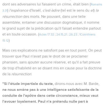
dont ses adversaires lui faisaient un crime, était bien (
Romains
)
l'espérance
d'Israël,
c'est-àdire
(tel est le sens du
et
)
la
3.31
résurrection
des morts. Ne pouvant, dans une telle
assemblée, entamer une discussion dogmatique, il nomme
le grand sujet de la prédication qu'il faisait entendre partout
et en toute occasion. (
Actes 17.32
;
24.15
,
21
;
26.23
;
1Corinthiens
)
15.12
Mais ces explications ne satisfont pas en tout point. On peut
trouver que Paul n'avait pas le droit de se proclamer
pharisien, sans ajouter aucune réserve, et qu'il a fait preuve
de trop d'habileté en se disant mis en cause pour la doctrine
de la
résurrection
.
"Si l'étude impartiale du texte,
dirons-nous avec M. Barde,
ne nous amène pas à une intelligence satisfaisante de la
conduite de l'apôtre dans cette circonstance, mieux vaut
l'avouer loyalement. Paul n'a prétendu nulle part à