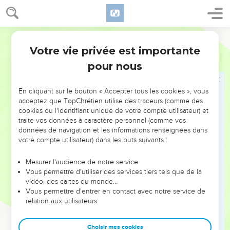
toutes les séditions.
39
Cette réponse de Paul disait à la fois qu'il n'était pas le
Bible annotée
rebelle égyptien et expliquait comment il savait le grec.
Votre vie privée est importante
Actes
21
Il parle avec une certaine satisfaction de sa ville de
Tarse
,
pour nous
qui non seulement n'était
pas sans renom
, mais était alors
une des premières villes de l'empire. (
, note ;
Actes 9.11
Actes
En cliquant sur le bouton « Accepter tous les cookies », vous
)
22.3
acceptez que TopChrétien utilise des traceurs (comme des
cookies ou l'identifiant unique de votre compte utilisateur) et
40
La foule, quelque agitée qu'elle fut, voyant que le tribun
traite vos données à caractère personnel (comme vos
données de navigation et les informations renseignées dans
permettait à son prisonnier de parler, ne put que
faire
votre compte utilisateur) dans les buts suivants :
silence
, Paul, en même temps,
fit signe de la main
qu'il
voulait parler.
Mesurer l'audience de notre service
Au fond, dans cette multitude mobile, il n'y avait que les
Vous permettre d'utiliser des services tiers tels que de la
instigateurs de l'émeute (
) qui fussent réellement
vidéo, des cartes du monde…
verset 27
Vous permettre d'entrer en contact avec notre service de
irrités contre l'apôtre.
relation aux utilisateurs.
Profitant de l'autorisation du tribun et du silence qui s'était
Choisir mes cookies
établi, l'apôtre commença le discours qui va suivre
en langue