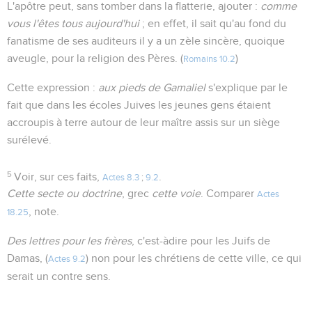
L'apôtre peut, sans tomber dans la flatterie, ajouter :
comme
vous l'êtes tous aujourd'hui
; en effet, il sait qu'au fond du
fanatisme de ses auditeurs il y a un zèle sincère, quoique
aveugle, pour la religion des Pères. (
)
Romains 10.2
Cette expression :
aux pieds de Gamaliel
s'explique par le
fait que dans les écoles Juives les jeunes gens étaient
accroupis à terre autour de leur maître assis sur un siège
surélevé.
5
Voir, sur ces faits,
.
Actes 8.3
;
9.2
Cette secte ou doctrine
, grec
cette voie
. Comparer
Actes
, note.
18.25
Des lettres pour les frères
, c'est-àdire pour les Juifs de
Damas, (
) non pour les chrétiens de cette ville, ce qui
Actes 9.2
serait un contre sens.