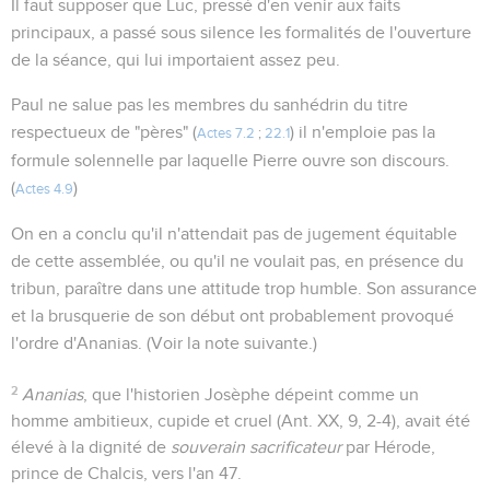
Il faut supposer que Luc, pressé d'en venir aux faits
principaux, a passé sous silence les formalités de l'ouverture
de la séance, qui lui importaient assez peu.
Paul ne salue pas les membres du sanhédrin du titre
respectueux de "pères" (
) il n'emploie pas la
Actes 7.2
;
22.1
formule solennelle par laquelle Pierre ouvre son discours.
(
)
Actes 4.9
On en a conclu qu'il n'attendait pas de jugement équitable
de cette assemblée, ou qu'il ne voulait pas, en présence du
tribun, paraître dans une attitude trop humble. Son assurance
et la brusquerie de son début ont probablement provoqué
l'ordre d'Ananias. (Voir la note suivante.)
2
Ananias
, que l'historien Josèphe dépeint comme un
homme ambitieux, cupide et cruel (Ant. XX, 9, 2-4), avait été
élevé à la dignité de
souverain sacrificateur
par Hérode,
prince de Chalcis, vers l'an 47.