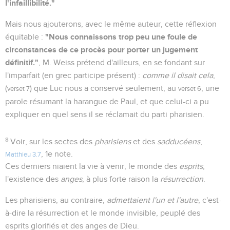
l'infaillibilité."
Mais nous ajouterons, avec le même auteur, cette réflexion
"Nous connaissons trop peu une foule de
équitable :
circonstances de ce procès pour porter un jugement
définitif."
, M. Weiss prétend d'ailleurs, en se fondant sur
l'imparfait (en grec participe présent) :
comme il disait cela
,
(
) que Luc nous a conservé seulement, au
, une
verset 7
verset 6
parole résumant la harangue de Paul, et que celui-ci a pu
expliquer en quel sens il se réclamait du parti pharisien.
8
Voir, sur les sectes des
pharisiens
et des
sadducéens
,
, 1e note.
Matthieu 3.7
Ces derniers niaient la vie à venir, le monde des
esprits
,
l'existence des
anges
, à plus forte raison la
résurrection
.
Les pharisiens, au contraire,
admettaient l'un et l'autre
, c'est-
à-dire la résurrection et le monde invisible, peuplé des
esprits glorifiés et des anges de Dieu.