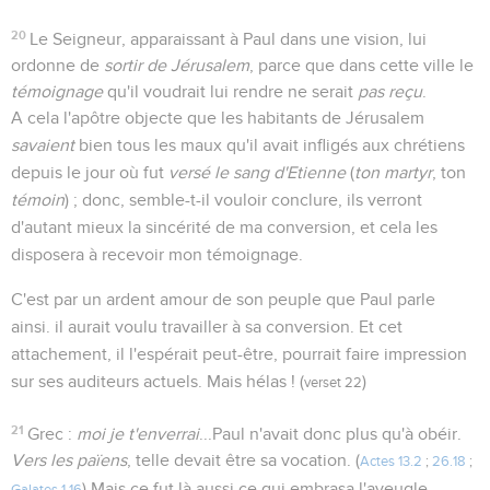
20
Le Seigneur, apparaissant à Paul dans une vision, lui
ordonne de
sortir de Jérusalem
, parce que dans cette ville le
témoignage
qu'il voudrait lui rendre ne serait
pas reçu
.
A cela l'apôtre objecte que les habitants de Jérusalem
savaient
bien tous les maux qu'il avait infligés aux chrétiens
depuis le jour où fut
versé le sang d'Etienne
(
ton martyr
, ton
témoin
) ; donc, semble-t-il vouloir conclure, ils verront
d'autant mieux la sincérité de ma conversion, et cela les
disposera à recevoir mon témoignage.
C'est par un ardent amour de son peuple que Paul parle
ainsi. il aurait voulu travailler à sa conversion. Et cet
attachement, il l'espérait peut-être, pourrait faire impression
sur ses auditeurs actuels. Mais hélas ! (
)
verset 22
21
Grec :
moi je t'enverrai
...Paul n'avait donc plus qu'à obéir.
Vers les païens
, telle devait être sa vocation. (
Actes 13.2
;
26.18
;
) Mais ce fut là aussi ce qui embrasa l'aveugle