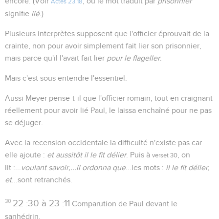
encore. (Voir
, où le mot traduit par
prisonnier
Actes 23.18
signifie
lié
.)
Plusieurs interprètes supposent que l'officier éprouvait de la
crainte, non pour avoir simplement fait lier son prisonnier,
mais parce qu'il l'avait fait lier
pour le flageller
.
Mais c'est sous entendre l'essentiel.
Aussi Meyer pense-t-il que l'officier romain, tout en craignant
réellement pour avoir lié Paul, le laissa enchaîné pour ne pas
se déjuger.
Avec la recension occidentale la difficulté n'existe pas car
elle ajoute :
et aussitôt il le fit délier
. Puis à
, on
verset 30
lit :...
voulant savoir,...il ordonna que
...les mots :
il le fit délier,
et
...sont retranchés.
30
22 :30 à 23 :11
Comparution de Paul devant le
sanhédrin.