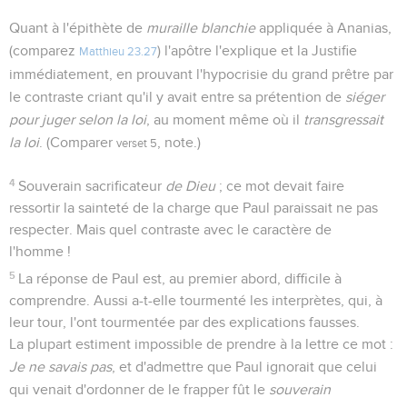
Quant à l'épithète de
muraille blanchie
appliquée à Ananias,
(comparez
) l'apôtre l'explique et la Justifie
Matthieu 23.27
immédiatement, en prouvant l'hypocrisie du grand prêtre par
le contraste criant qu'il y avait entre sa prétention de
siéger
pour juger selon la loi
, au moment même où il
transgressait
la loi
. (Comparer
, note.)
verset 5
4
Souverain sacrificateur
de Dieu
; ce mot devait faire
ressortir la sainteté de la charge que Paul paraissait ne pas
respecter. Mais quel contraste avec le caractère de
l'homme !
5
La réponse de Paul est, au premier abord, difficile à
comprendre. Aussi a-t-elle tourmenté les interprètes, qui, à
leur tour, l'ont tourmentée par des explications fausses.
La plupart estiment impossible de prendre à la lettre ce mot :
Je ne savais pas
, et d'admettre que Paul ignorait que celui
qui venait d'ordonner de le frapper fût le
souverain