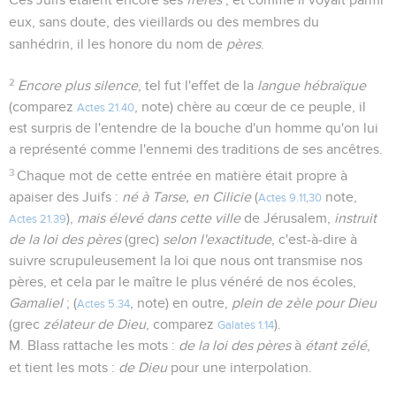
eux, sans doute, des vieillards ou des membres du
sanhédrin, il les honore du nom de
pères
.
2
Encore plus silence
, tel fut l'effet de la
langue hébraïque
(comparez
, note) chère au cœur de ce peuple, il
Actes 21.40
est surpris de l'entendre de la bouche d'un homme qu'on lui
a représenté comme l'ennemi des traditions de ses ancêtres.
3
Chaque mot de cette entrée en matière était propre à
apaiser des Juifs :
né à Tarse, en Cilicie
(
note,
Actes 9.11
,
30
),
mais élevé dans cette ville
de Jérusalem,
instruit
Actes 21.39
de la loi des pères
(grec)
selon l'exactitude
, c'est-à-dire à
suivre scrupuleusement la loi que nous ont transmise nos
pères, et cela par le maître le plus vénéré de nos écoles,
Gamaliel
; (
, note) en outre,
plein de zèle pour Dieu
Actes 5.34
(grec
zélateur de Dieu
, comparez
).
Galates 1.14
M. Blass rattache les mots :
de la loi des pères
à
étant zélé
,
et tient les mots :
de Dieu
pour une interpolation.