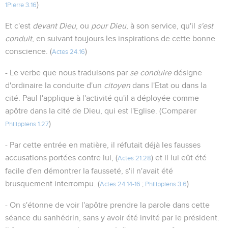
)
1Pierre 3.16
Et c'est
devant Dieu
, ou
pour Dieu
, à son service, qu'il
s'est
conduit
, en suivant toujours les inspirations de cette bonne
conscience. (
)
Actes 24.16
- Le verbe que nous traduisons par
se conduire
désigne
d'ordinaire la conduite d'un
citoyen
dans l'Etat ou dans la
cité. Paul l'applique à l'activité qu'il a déployée comme
apôtre dans la cité de Dieu, qui est l'Eglise. (Comparer
)
Philippiens 1.27
- Par cette entrée en matière, il réfutait déjà les fausses
accusations portées contre lui, (
) et il lui eût été
Actes 21.28
facile d'en démontrer la fausseté, s'il n'avait été
brusquement interrompu. (
)
Actes 24.14-16
;
Philippiens 3.6
- On s'étonne de voir l'apôtre prendre la parole dans cette
séance du sanhédrin, sans y avoir été invité par le président.