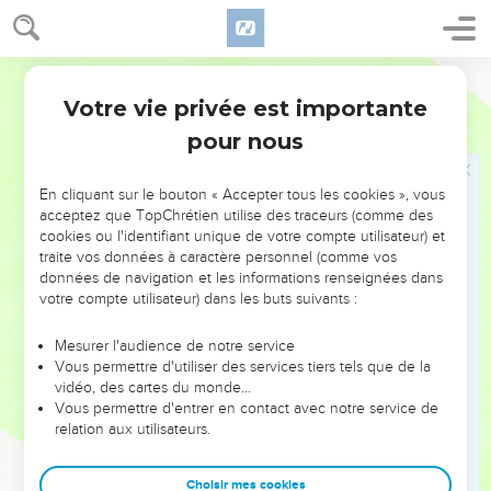
“Hakeldama”, c’est-à-dire “le champ du sang”.
20
« Dans le livre des Psaumes, on lit : “Que sa maison
Parole de Vie
devienne vide, et que personne ne l’habite.” « On lit aussi :
Votre vie privée est importante
“Un autre homme doit le remplacer dans son travail.”
Actes
1
pour nous
21
« Des hommes nous ont accompagnés pendant tout le
temps où le Seigneur Jésus a marché avec nous :
En cliquant sur le bouton « Accepter tous les cookies », vous
22
depuis que Jean l’a baptisé jusqu’au jour où il est monté
acceptez que TopChrétien utilise des traceurs (comme des
au ciel. Il faut donc qu’un de ces hommes devienne avec
cookies ou l'identifiant unique de votre compte utilisateur) et
nous témoin que Jésus s’est relevé de la mort. »
traite vos données à caractère personnel (comme vos
données de navigation et les informations renseignées dans
23
Alors on en présente deux : Joseph, appelé Barsabbas,
votre compte utilisateur) dans les buts suivants :
appelé aussi Justus, et Matthias.
24
Les croyants se mettent à prier en disant : « Seigneur, tu
Mesurer l'audience de notre service
Vous permettre d'utiliser des services tiers tels que de la
connais le cœur de tous, montre-nous lequel de ces deux
vidéo, des cartes du monde…
hommes tu choisis.
Vous permettre d'entrer en contact avec notre service de
25
relation aux utilisateurs.
Il sera apôtre et il prendra le travail que Judas a laissé pour
aller à la place qui est la sienne. »
Choisir mes cookies
26
Ensuite, on tire au sort pour savoir qui le Seigneur va