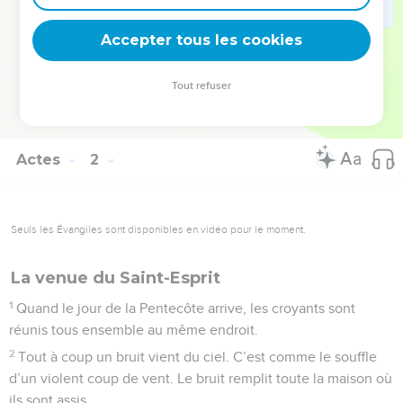
choisir. C’est Matthias qui est choisi, et on l’ajoute au groupe
Accepter tous les cookies
des onze apôtres.
© Société biblique française – Bibli’O, 2000, avec autorisation. Pour vous procurer
Tout refuser
une Bible imprimée, rendez-vous sur www.editionsbiblio.fr
Actes
2
Seuls les Évangiles sont disponibles en vidéo pour le moment.
La venue du Saint-Esprit
1
Quand le jour de la Pentecôte arrive, les croyants sont
réunis tous ensemble au même endroit.
2
Tout à coup un bruit vient du ciel. C’est comme le souffle
d’un violent coup de vent. Le bruit remplit toute la maison où
ils sont assis.