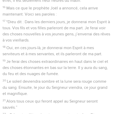
effet, il est seulement neuf heures du matin.
16
Mais ce que le prophète Joël a annoncé, cela arrive
maintenant. Voici ses paroles :
17
“Dieu dit : Dans les derniers jours, je donnerai mon Esprit à
tous. Vos fils et vos filles parleront de ma part. Je ferai voir
des choses nouvelles à vos jeunes gens, j’enverrai des rêves
à vos vieillards.
18
Oui, en ces jours-là, je donnerai mon Esprit à mes
serviteurs et à mes servantes, et ils parleront de ma part.
19
Je ferai des choses extraordinaires en haut dans le ciel et
des choses étonnantes en bas sur la terre. Il y aura du sang,
du feu et des nuages de fumée.
20
Le soleil deviendra sombre et la lune sera rouge comme
du sang. Ensuite, le jour du Seigneur viendra, ce jour grand
et magnifique.
21
Alors tous ceux qui feront appel au Seigneur seront
sauvés.”
22