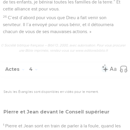
de tes enfants, je bénirai toutes les familles de la terre.” Et
cette alliance est pour vous.
26
C’est d’abord pour vous que Dieu a fait venir son
serviteur. Il l’a envoyé pour vous bénir, et il détournera
chacun de vous de ses mauvaises actions. »
© Société biblique française – Bibli’O, 2000, avec autorisation. Pour vous procurer
une Bible imprimée, rendez-vous sur www.editionsbiblio.fr
Actes
4
Seuls les Évangiles sont disponibles en vidéo pour le moment.
Pierre et Jean devant le
Conseil
supérieur
1
Pierre et Jean sont en train de parler à la foule, quand les