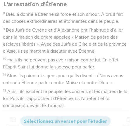
L'arrestation d'Étienne
8
Dieu a donné à Étienne sa force et son amour. Alors il fait
des choses extraordinaires et étonnantes dans le peuple.
9
Des Juifs de Cyrène et d’Alexandrie ont l’habitude d’aller
dans la maison de prière appelée « Maison de prière des
esclaves libérés ». Avec des Juifs de Cilicie et de la province
d’Asie, ils se mettent à discuter avec Étienne,
10
mais ils ne peuvent pas avoir raison contre lui. En effet,
l’Esprit Saint lui donne la sagesse pour parler.
11
Alors ils paient des gens pour qu’ils disent : « Nous avons
entendu Étienne parler contre Moïse et contre Dieu. »
12
Ainsi, ils excitent le peuple, les anciens et les maîtres de la
loi. Puis ils s’approchent d’Étienne, ils l’arrêtent et le
conduisent devant le Tribunal.
13
Ils amènent aussi de faux témoins qui disent : « Cet
homme parle sans arrêt contre le saint temple et contre la loi
Contenus
Versions
Commentaires
Strong
Dictionnaire
de Moïse !