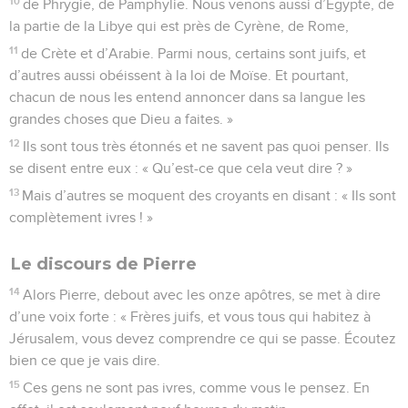
10
de Phrygie, de Pamphylie. Nous venons aussi d’Égypte, de
la partie de la Libye qui est près de Cyrène, de Rome,
11
de Crète et d’Arabie. Parmi nous, certains sont juifs, et
d’autres aussi obéissent à la loi de Moïse. Et pourtant,
chacun de nous les entend annoncer dans sa langue les
grandes choses que Dieu a faites. »
12
Ils sont tous très étonnés et ne savent pas quoi penser. Ils
se disent entre eux : « Qu’est-ce que cela veut dire ? »
13
Mais d’autres se moquent des croyants en disant : « Ils sont
complètement ivres ! »
Le discours de Pierre
14
Alors Pierre, debout avec les onze apôtres, se met à dire
d’une voix forte : « Frères juifs, et vous tous qui habitez à
Jérusalem, vous devez comprendre ce qui se passe. Écoutez
bien ce que je vais dire.
15
Ces gens ne sont pas ivres, comme vous le pensez. En