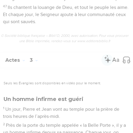
47
Ils chantent la louange de Dieu, et tout le peuple les aime.
Et chaque jour, le Seigneur ajoute à leur communauté ceux
qui sont sauvés.
© Société biblique française – Bibli’O, 2000, avec autorisation. Pour vous procurer
une Bible imprimée, rendez-vous sur www.editionsbiblio.fr
Actes
3
Seuls les Évangiles sont disponibles en vidéo pour le moment.
Un homme infirme est guéri
1
Un jour, Pierre et Jean vont au temple pour la prière de
trois heures de l’après-midi.
2
Près de la porte du temple appelée « la Belle Porte », il y a
un homme infirme depuis sa naissance. Chaque jour, on