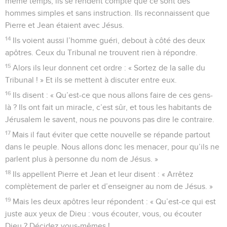
même temps, ils se rendent compte que ce sont des
hommes simples et sans instruction. Ils reconnaissent que
Pierre et Jean étaient avec Jésus.
14
Ils voient aussi l’homme guéri, debout à côté des deux
apôtres. Ceux du Tribunal ne trouvent rien à répondre.
15
Alors ils leur donnent cet ordre : « Sortez de la salle du
Tribunal ! » Et ils se mettent à discuter entre eux.
16
Ils disent : « Qu’est-ce que nous allons faire de ces gens-
là ? Ils ont fait un miracle, c’est sûr, et tous les habitants de
Jérusalem le savent, nous ne pouvons pas dire le contraire.
17
Mais il faut éviter que cette nouvelle se répande partout
dans le peuple. Nous allons donc les menacer, pour qu’ils ne
parlent plus à personne du nom de Jésus. »
18
Ils appellent Pierre et Jean et leur disent : « Arrêtez
complètement de parler et d’enseigner au nom de Jésus. »
19
Mais les deux apôtres leur répondent : « Qu’est-ce qui est
juste aux yeux de Dieu : vous écouter, vous, ou écouter
Dieu ? Décidez vous-mêmes !