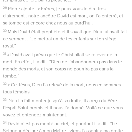
29
Pierre ajoute : « Frères, je peux vous le dire très
clairement : notre ancêtre David est mort, on l’a enterré, et
sa tombe est encore chez nous aujourd’hui.
30
Mais David était prophète et il savait que Dieu lui avait fait
ce serment : “Je mettrai un de tes enfants sur ton siège
royal.”
31
« David avait prévu que le Christ allait se relever de la
mort. En effet, il a dit : “Dieu ne l’abandonnera pas dans le
monde des morts, et son corps ne pourrira pas dans la
tombe.”
32
« Ce Jésus, Dieu l’a relevé de la mort, nous en sommes
tous témoins.
33
Dieu l’a fait monter jusqu’à sa droite, il a reçu du Père
l’Esprit Saint promis et il nous l’a donné. Voilà ce que vous
voyez et entendez maintenant.
34
David n’est pas monté au ciel, et pourtant il a dit : “Le
Seigneur déclare à mon Maître : viens t’asseoir à ma droite,