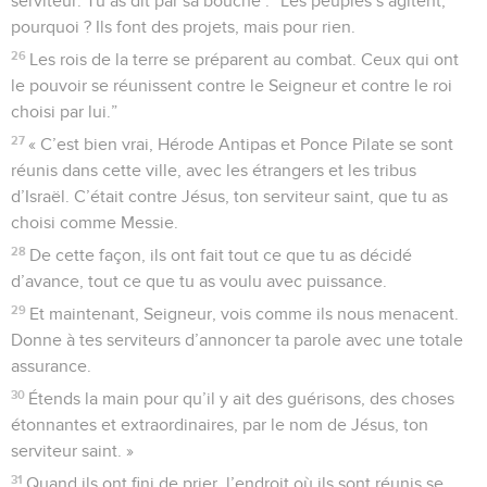
serviteur. Tu as dit par sa bouche : “Les peuples s’agitent,
pourquoi ? Ils font des projets, mais pour rien.
26
Les rois de la terre se préparent au combat. Ceux qui ont
le pouvoir se réunissent contre le Seigneur et contre le roi
choisi par lui.”
27
« C’est bien vrai, Hérode Antipas et Ponce Pilate se sont
réunis dans cette ville, avec les étrangers et les tribus
d’Israël. C’était contre Jésus, ton serviteur saint, que tu as
choisi comme Messie.
28
De cette façon, ils ont fait tout ce que tu as décidé
d’avance, tout ce que tu as voulu avec puissance.
29
Et maintenant, Seigneur, vois comme ils nous menacent.
Donne à tes serviteurs d’annoncer ta parole avec une totale
assurance.
30
Étends la main pour qu’il y ait des guérisons, des choses
étonnantes et extraordinaires, par le nom de Jésus, ton
serviteur saint. »
31
Quand ils ont fini de prier, l’endroit où ils sont réunis se