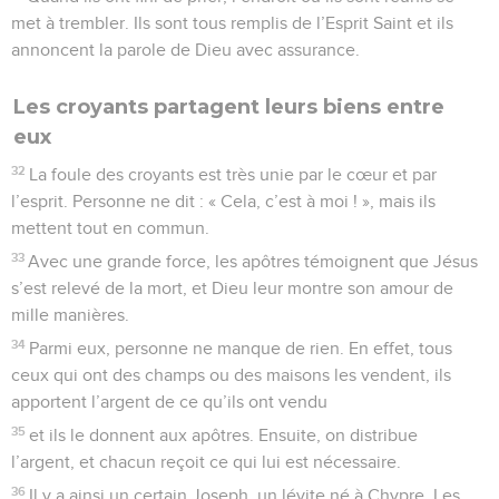
met à trembler. Ils sont tous remplis de l’Esprit Saint et ils
annoncent la parole de Dieu avec assurance.
Les croyants partagent leurs biens entre
eux
32
La foule des croyants est très unie par le cœur et par
l’esprit. Personne ne dit : « Cela, c’est à moi ! », mais ils
mettent tout en commun.
33
Avec une grande force, les apôtres témoignent que Jésus
s’est relevé de la mort, et Dieu leur montre son amour de
mille manières.
34
Parmi eux, personne ne manque de rien. En effet, tous
ceux qui ont des champs ou des maisons les vendent, ils
apportent l’argent de ce qu’ils ont vendu
35
et ils le donnent aux apôtres. Ensuite, on distribue
l’argent, et chacun reçoit ce qui lui est nécessaire.
36
Il y a ainsi un certain Joseph, un lévite né à Chypre. Les