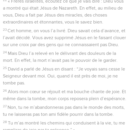
« Frères israélites, écoutez ce que je vais dire : Dieu vous
a montré qui était Jésus de Nazareth. En effet, au milieu de
vous, Dieu a fait par Jésus des miracles, des choses
extraordinaires et étonnantes, vous le savez bien.
23
Cet homme, on vous l’a livré. Dieu savait cela d’avance, et
l’avait décidé. Vous avez supprimé Jésus en le faisant clouer
sur une croix par des gens qui ne connaissaient pas Dieu.
24
Mais Dieu l’a relevé en le délivrant des douleurs de la
mort. En effet, la mort n’avait pas le pouvoir de le garder.
25
David a parlé de Jésus en disant : “Je voyais sans cesse le
Seigneur devant moi. Oui, quand il est près de moi, je ne
tombe pas.
26
Alors mon cœur se réjouit et ma bouche chante de joie. Et
même dans la tombe, mon corps reposera plein d’espérance.
27
Non, tu ne m’abandonneras pas dans le monde des morts,
tu ne laisseras pas ton ami fidèle pourrir dans la tombe.
28
Tu m’as montré les chemins qui conduisent à la vie, tu me
rempliras de joie par ta présence.” »