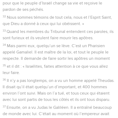
pour que le peuple d’Israël change sa vie et reçoive le
pardon de ses péchés.
32
Nous sommes témoins de tout cela, nous et l’Esprit Saint,
que Dieu a donné à ceux qui lui obéissent. »
33
Quand les membres du Tribunal entendent ces paroles, ils
sont furieux et ils veulent faire mourir les apôtres.
34
Mais parmi eux, quelqu’un se lève. C’est un Pharisien
appelé Gamaliel. Il est maître de la loi, et tout le peuple le
respecte. Il demande de faire sortir les apôtres un moment
35
et il dit : « Israélites, faites attention à ce que vous allez
leur faire.
36
Il n’y a pas longtemps, on a vu un homme appelé Theudas.
Il disait qu’il était quelqu’un d’important, et 400 hommes
environ l’ont suivi. Mais on l’a tué, et tous ceux qui étaient
avec lui sont partis de tous les côtés et ils ont tous disparu.
37
Ensuite, on a vu Judas le Galiléen. Il a entraîné beaucoup
de monde avec lui. C’était au moment où l’empereur avait