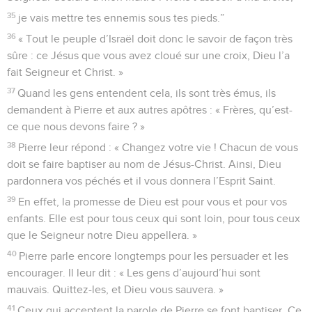
35
je vais mettre tes ennemis sous tes pieds.”
36
« Tout le peuple d’Israël doit donc le savoir de façon très
sûre : ce Jésus que vous avez cloué sur une croix, Dieu l’a
fait Seigneur et Christ. »
37
Quand les gens entendent cela, ils sont très émus, ils
demandent à Pierre et aux autres apôtres : « Frères, qu’est-
ce que nous devons faire ? »
38
Pierre leur répond : « Changez votre vie ! Chacun de vous
doit se faire baptiser au nom de Jésus-Christ. Ainsi, Dieu
pardonnera vos péchés et il vous donnera l’Esprit Saint.
39
En effet, la promesse de Dieu est pour vous et pour vos
enfants. Elle est pour tous ceux qui sont loin, pour tous ceux
que le Seigneur notre Dieu appellera. »
40
Pierre parle encore longtemps pour les persuader et les
encourager. Il leur dit : « Les gens d’aujourd’hui sont
mauvais. Quittez-les, et Dieu vous sauvera. »
41
Ceux qui acceptent la parole de Pierre se font baptiser. Ce