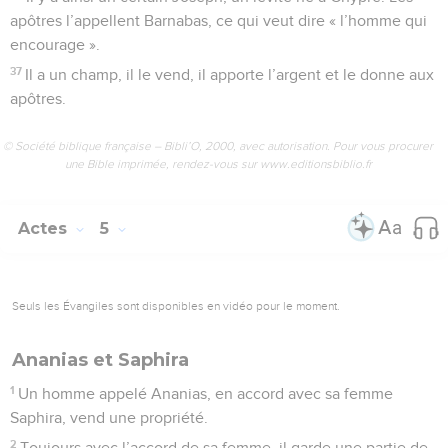
apôtres l’appellent Barnabas, ce qui veut dire « l’homme qui
encourage ».
37
Il a un champ, il le vend, il apporte l’argent et le donne aux
apôtres.
© Société biblique française – Bibli’O, 2000, avec autorisation. Pour vous procurer
une Bible imprimée, rendez-vous sur www.editionsbiblio.fr
Actes
5
Seuls les Évangiles sont disponibles en vidéo pour le moment.
Ananias et Saphira
1
Un homme appelé Ananias, en accord avec sa femme
Saphira, vend une propriété.
2
Toujours avec l’accord de sa femme, il garde une partie de