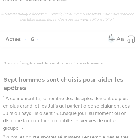
© Société biblique française – Bibli’O, 2000, avec autorisation. Pour vous procurer
une Bible imprimée, rendez-vous sur www.editionsbiblio.fr
Actes
6
Seuls les Évangiles sont disponibles en vidéo pour le moment.
Sept hommes sont choisis pour aider les
apôtres
1
À ce moment-là, le nombre des disciples devient de plus
en plus grand, et les Juifs qui parlent grec se plaignent des
Juifs du pays. Ils disent : « Chaque jour, au moment où on
distribue la nourriture, on oublie les veuves de notre
groupe. »
2
Alors les douze apôtres réunissent l’ensemble des autres