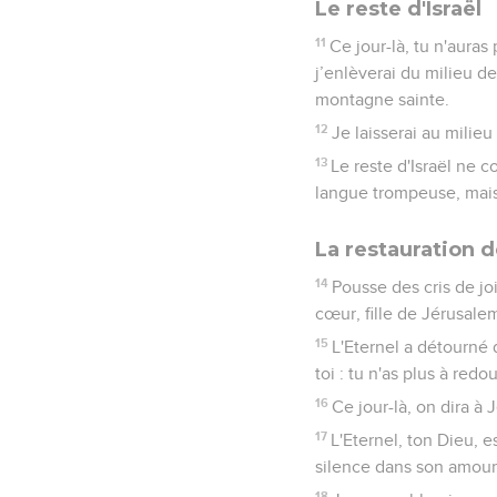
Le reste d'Israël
11
Ce jour-là, tu n'auras
j’enlèverai du milieu de
montagne sainte.
12
Je laisserai au milie
13
Le reste d'Israël ne 
langue trompeuse, mais
La restauration 
14
Pousse des cris de joi
cœur, fille de Jérusalem
15
L'Eternel a détourné d
toi : tu n'as plus à redo
16
Ce jour-là, on dira à 
17
L'Eternel, ton Dieu, es
silence dans son amour, 
18