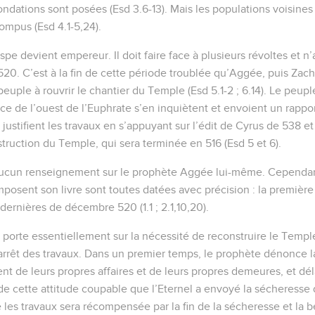
ondations sont posées (Esd 3.6-13). Mais les populations voisines
rompus (Esd 4.1-5,24).
spe devient empereur. Il doit faire face à plusieurs révoltes et n’
20. C’est à la fin de cette période troublée qu’Aggée, puis Zach
euple à rouvrir le chantier du Temple (Esd 5.1-2 ; 6.14). Le peuple
ce de l’ouest de l’Euphrate s’en inquiètent et envoient un rappor
ustifient les travaux en s’appuyant sur l’édit de Cyrus de 538 et 
truction du Temple, qui sera terminée en 516 (Esd 5 et 6).
aucun renseignement sur le prophète Aggée lui-même. Cependant
posent son livre sont toutes datées avec précision : la première
dernières de décembre 520 (1.1 ; 2.1,10,20).
porte essentiellement sur la nécessité de reconstruire le Temple
arrêt des travaux. Dans un premier temps, le prophète dénonce 
nt de leurs propres affaires et de leurs propres demeures, et dé
de cette attitude coupable que l’Eternel a envoyé la sécheresse dan
les travaux sera récompensée par la fin de la sécheresse et la bé