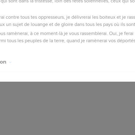
ui sont dans la tristesse, loin des fêtes solennelles, ceux qui son
ai contre tous tes oppresseurs, je délivrerai les boiteux et je ra
eux un sujet de louange et de gloire dans tous les pays où ils son
us ramènerai, à ce moment-là je vous rassemblerai. Oui, je ferai
rmi tous les peuples de la terre, quand je ramènerai vos déportés
ion