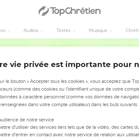
res de Moab et les sarcasmes des Ammonites quand ils insultaien
tières.
rai que je suis vivant, déclare l'Eternel, le maître de l’univers, le
éos
Audios
Textes
Musique
Chrét
 Ammonites pareils à Gomorrhe : un endroit couvert de ronces, u
e reste de mon peuple les pillera, ce qui subsiste de ma nation le
Segond 21
vera à cause de leur orgueil, parce qu'ils ont insulté le peuple de 
aqués à lui.
re vie privée est importante pour 
ble contre eux, car il supprimera tous les dieux de la terre. Alor
s îles des nations.
sur le bouton « Accepter tous les cookies », vous acceptez que T
es peuples du sud et du nord
traceurs (comme des cookies ou l'identifiant unique de votre compte 
s données à caractère personnel (comme vos données de navigatio
opiens, vous serez transpercés par mon épée.
 renseignées dans votre compte utilisateur) dans les buts suivants 
 puissance contre le nord, il détruira l'Assyrie et il fera de Niniv
audience de notre service
cheront au milieu d'elle, des animaux de toute espèce : même le
ttre d'utiliser des services tiers tels que de la vidéo, des cartes
 ses chapiteaux. Des hululements se feront entendre aux fenêtres.
ttre d'entrer en contact avec notre service de relation aux utilisat