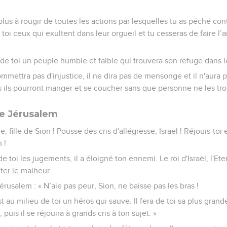
 plus à rougir de toutes les actions par lesquelles tu as péché con
 toi ceux qui exultent dans leur orgueil et tu cesseras de faire l’
u de toi un peuple humble et faible qui trouvera son refuge dans l
commettra pas d'injustice, il ne dira pas de mensonge et il n'aura
 ils pourront manger et se coucher sans que personne ne les tro
de Jérusalem
e, fille de Sion ! Pousse des cris d'allégresse, Israël ! Réjouis-toi
 !
e toi les jugements, il a éloigné ton ennemi. Le roi d'Israël, l'Ete
uter le malheur.
Jérusalem : « N’aie pas peur, Sion, ne baisse pas les bras !
t au milieu de toi un héros qui sauve. Il fera de toi sa plus grande
puis il se réjouira à grands cris à ton sujet. »