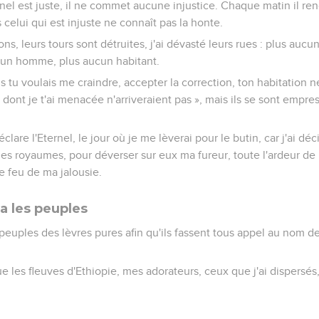
ernel est juste, il ne commet aucune injustice. Chaque matin il r
celui qui est injuste ne connaît pas la honte.
ns, leurs tours sont détruites, j'ai dévasté leurs rues : plus aucun
ucun homme, plus aucun habitant.
ns tu voulais me craindre, accepter la correction, ton habitation ne
 dont je t'ai menacée n'arriveraient pas », mais ils se sont empre
lare l'Eternel, le jour où je me lèverai pour le butin, car j'ai dé
les royaumes, pour déverser sur eux ma fureur, toute l'ardeur de 
e feu de ma jalousie.
a les peuples
peuples des lèvres pures afin qu'ils fassent tous appel au nom de 
e les fleuves d'Ethiopie, mes adorateurs, ceux que j'ai dispersé