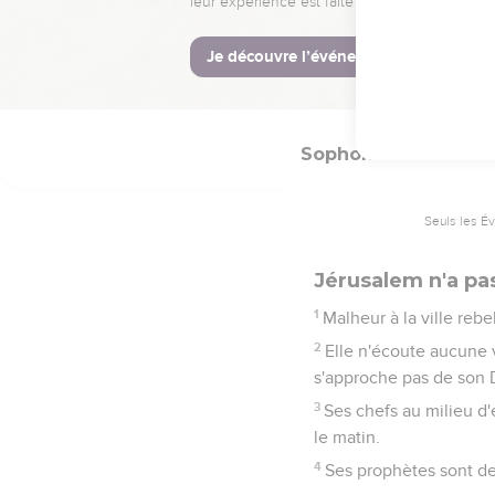
seuil, car les lambris d
15
Voilà donc cette ville
Comment ! Elle est en ru
agiteront la main.
Sophonie
3
Seuls les É
Jérusalem n'a pa
1
Malheur à la ville rebel
2
Elle n'écoute aucune v
s'approche pas de son 
3
Ses chefs au milieu d'
le matin.
4
Ses prophètes sont des