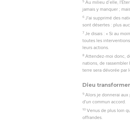
5
Au milieu d’elle, l'Et
jamais y manquer ; mais 
6
J'ai supprimé des natio
sont désertes : plus a
7
Je disais : « Si au moi
toutes les interventions
leurs actions.
8
Attendez-moi donc, déc
nations, de rassembler 
terre sera dévorée par l
Dieu transformer
9
Alors je donnerai aux 
d'un commun accord.
10
Venus de plus loin qu
offrandes.