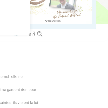
oi, et rien que moi ! »
 d'elle siffleront et
ternel, elle ne
ui ne gardent rien pour
ntes, ils violent la loi.