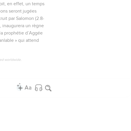
it, en effet, un temps
tions seront jugées
ruit par Salomon (2.8-
), inaugurera un règne
 la prophétie d’Aggée
anlable » qui attend
ved worldwide.