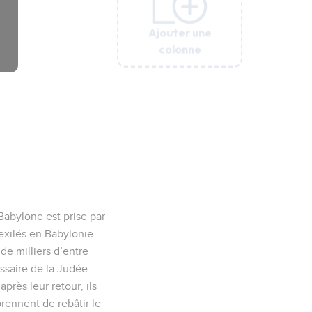
Ajouter une
Ajouter une
Ajouter une
Ajouter une
colonne
colonne
colonne
colonne
Babylone est prise par
 exilés en Babylonie
de milliers d’entre
ssaire de la Judée
près leur retour, ils
eprennent de rebâtir le