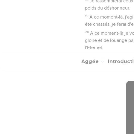
Je rassemblerai ceux q
poids du déshonneur.
19
A ce moment-là, j'agir
été chassés, je ferai d'
20
A ce moment-là je vo
gloire et de louange pa
l'Eternel.
Aggée
Introduct