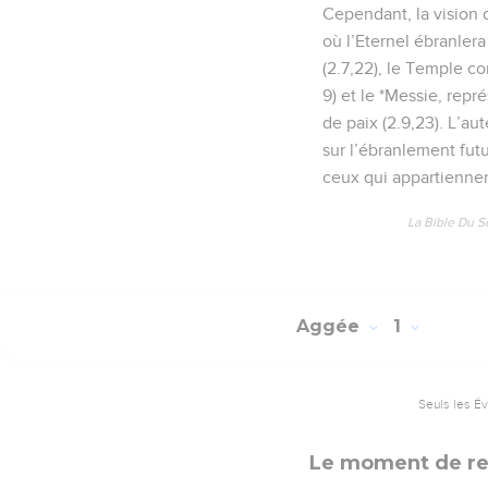
Cependant, la vision 
où l’Eternel ébranlera 
(2.7,22), le Temple c
9) et le *Messie, rep
de paix (2.9,23). L’a
sur l’ébranlement fut
ceux qui appartiennen
La Bible Du S
Aggée
1
Seuls les É
Le moment de reb