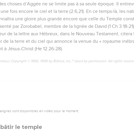
des choses d’Aggée ne se limite pas à sa seule époque. Il entrevo
une fois encore le ciel et la terre (2.6,21). En ce temps-là, les na
onnaîtra une gloire plus grande encore que celle du Temple const
résenté par Zorobabel, membre de la lignée de David (1 Ch 3.18-21
uteur de la lettre aux Hébreux, dans le Nouveau Testament, citera
ur de la terre et du ciel qui annonce la venue du « royaume inébr
t à Jésus-Christ (He 12.26-28).
emeur Copyright © 1992, 1999 by Biblica, Inc.® Used by permission. All rights reser
vangiles sont disponibles en vidéo pour le moment.
âtir le temple