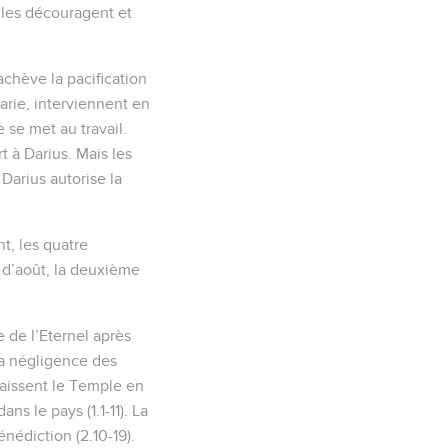
 les découragent et
achève la pacification
arie, interviennent en
 se met au travail.
t à Darius. Mais les
Darius autorise la
, les quatre
 d’août, la deuxième
 de l’Eternel après
la négligence des
laissent le Temple en
s le pays (1.1-11). La
nédiction (2.10-19).