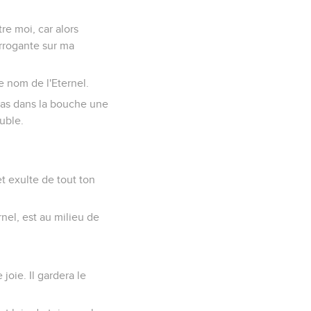
tre moi, car alors
arrogante sur ma
e nom de l'Eternel.
 pas dans la bouche une
uble.
 et exulte de tout ton
rnel, est au milieu de
 joie. Il gardera le