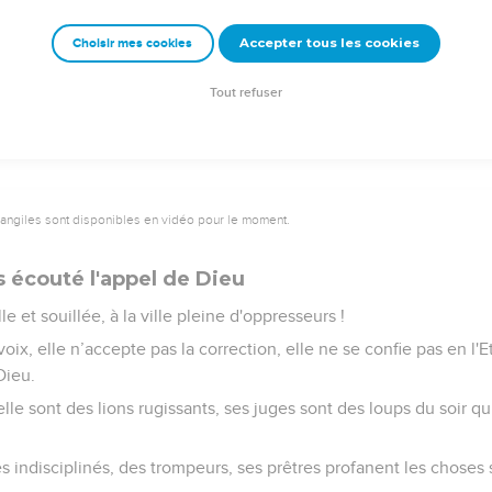
e cèdre seront arrachés.
 joyeuse qui siégeait en sécurité et qui disait dans son cœur : « M
Accepter tous les cookies
Choisir mes cookies
ine, c'est un repaire pour les bêtes ! Tous ceux qui passeront près
Tout refuser
vangiles sont disponibles en vidéo pour le moment.
s écouté l'appel de Dieu
le et souillée, à la ville pleine d'oppresseurs !
oix, elle n’accepte pas la correction, elle ne se confie pas en l'E
Dieu.
elle sont des lions rugissants, ses juges sont des loups du soir q
 indisciplinés, des trompeurs, ses prêtres profanent les choses sai