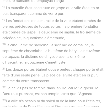
mesure humaine qu’employait l'ange.
18
La muraille était construite en jaspe et la ville était en or
pur, transparent comme du verre pur.
19
Les fondations de la muraille de la ville étaient ornées de
pierres précieuses de toutes sortes : la première fondation
était ornée de jaspe, la deuxième de saphir, la troisième de
calcédoine, la quatrième d'émeraude,
20
la cinquième de sardoine, la sixième de cornaline, la
septième de chrysolithe, la huitième de béryl, la neuvième
de topaze, la dixième de chrysoprase, la onzième
d'hyacinthe, la douzième d'améthyste.
21
Les douze portes étaient douze perles ; chaque porte était
faite d'une seule perle. La place de la ville était en or pur,
comme du verre transparent.
22
Je ne vis pas de temple dans la ville, car le Seigneur, le
Dieu tout-puissant, est son temple, ainsi que l'Agneau.
23
La ville n'a besoin ni du soleil ni de la lune pour l'éclairer,
car la gloire de Dieu l'éclaire et l'Agneau est son flambeau.