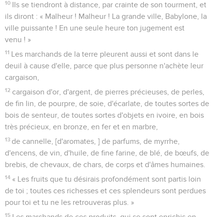
10
Ils se tiendront à distance, par crainte de son tourment, et
ils diront : « Malheur ! Malheur ! La grande ville, Babylone, la
ville puissante ! En une seule heure ton jugement est
venu ! »
11
Les marchands de la terre pleurent aussi et sont dans le
deuil à cause d'elle, parce que plus personne n'achète leur
cargaison,
12
cargaison d'or, d'argent, de pierres précieuses, de perles,
de fin lin, de pourpre, de soie, d'écarlate, de toutes sortes de
bois de senteur, de toutes sortes d'objets en ivoire, en bois
très précieux, en bronze, en fer et en marbre,
13
de cannelle, [d'aromates, ] de parfums, de myrrhe,
d'encens, de vin, d'huile, de fine farine, de blé, de bœufs, de
brebis, de chevaux, de chars, de corps et d'âmes humaines.
14
« Les fruits que tu désirais profondément sont partis loin
de toi ; toutes ces richesses et ces splendeurs sont perdues
pour toi et tu ne les retrouveras plus. »
15
Les marchands de ces produits, qui se sont enrichis en