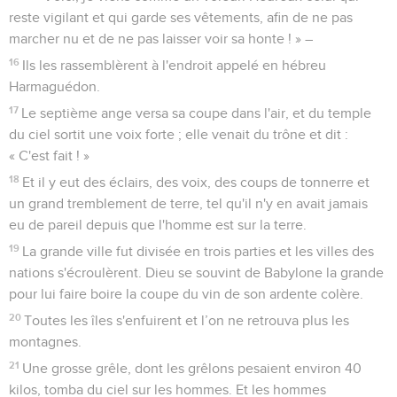
reste vigilant et qui garde ses vêtements, afin de ne pas
marcher nu et de ne pas laisser voir sa honte ! » –
16
Ils les rassemblèrent à l'endroit appelé en hébreu
Harmaguédon.
17
Le septième ange versa sa coupe dans l'air, et du temple
du ciel sortit une voix forte ; elle venait du trône et dit :
« C'est fait ! »
18
Et il y eut des éclairs, des voix, des coups de tonnerre et
un grand tremblement de terre, tel qu'il n'y en avait jamais
eu de pareil depuis que l'homme est sur la terre.
19
La grande ville fut divisée en trois parties et les villes des
nations s'écroulèrent. Dieu se souvint de Babylone la grande
pour lui faire boire la coupe du vin de son ardente colère.
20
Toutes les îles s'enfuirent et l’on ne retrouva plus les
montagnes.
21
Une grosse grêle, dont les grêlons pesaient environ 40
kilos, tomba du ciel sur les hommes. Et les hommes