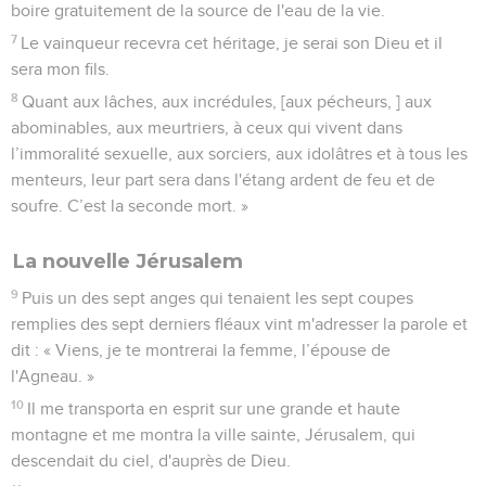
boire gratuitement de la source de l'eau de la vie.
7
Le vainqueur recevra cet héritage, je serai son Dieu et il
sera mon fils.
8
Quant aux lâches, aux incrédules, [aux pécheurs, ] aux
abominables, aux meurtriers, à ceux qui vivent dans
l’immoralité sexuelle, aux sorciers, aux idolâtres et à tous les
menteurs, leur part sera dans l'étang ardent de feu et de
soufre. C’est la seconde mort. »
La nouvelle Jérusalem
9
Puis un des sept anges qui tenaient les sept coupes
remplies des sept derniers fléaux vint m'adresser la parole et
dit : « Viens, je te montrerai la femme, l’épouse de
l'Agneau. »
10
Il me transporta en esprit sur une grande et haute
montagne et me montra la ville sainte, Jérusalem, qui
descendait du ciel, d'auprès de Dieu.