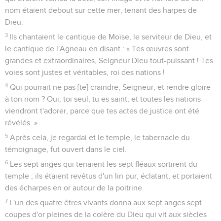
nom étaient debout sur cette mer, tenant des harpes de
Dieu.
3
Ils chantaient le cantique de Moïse, le serviteur de Dieu, et
le cantique de l'Agneau en disant : « Tes œuvres sont
grandes et extraordinaires, Seigneur Dieu tout-puissant ! Tes
voies sont justes et véritables, roi des nations !
4
Qui pourrait ne pas [te] craindre, Seigneur, et rendre gloire
à ton nom ? Oui, toi seul, tu es saint, et toutes les nations
viendront t'adorer, parce que tes actes de justice ont été
révélés. »
5
Après cela, je regardai et le temple, le tabernacle du
témoignage, fut ouvert dans le ciel.
6
Les sept anges qui tenaient les sept fléaux sortirent du
temple ; ils étaient revêtus d'un lin pur, éclatant, et portaient
des écharpes en or autour de la poitrine.
7
L'un des quatre êtres vivants donna aux sept anges sept
coupes d'or pleines de la colère du Dieu qui vit aux siècles