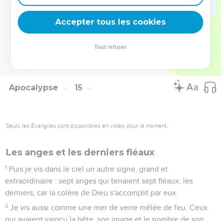
19
L'ange jeta sa faucille sur la terre. Il vendangea la vigne de
la terre et versa cette vendange dans la grande cuve de la
Accepter tous les cookies
colère de Dieu.
20
Le raisin fut écrasé dans la cuve à l’extérieur de la ville. Du
Tout refuser
sang en sortit et monta jusqu'aux mors des chevaux, sur une
étendue de 300 kilomètres.
Apocalypse
15
Seuls les Évangiles sont disponibles en vidéo pour le moment.
Les anges et les derniers fléaux
1
Puis je vis dans le ciel un autre signe, grand et
extraordinaire : sept anges qui tenaient sept fléaux, les
derniers, car la colère de Dieu s'accomplit par eux.
2
Je vis aussi comme une mer de verre mêlée de feu. Ceux
qui avaient vaincu la bête, son image et le nombre de son