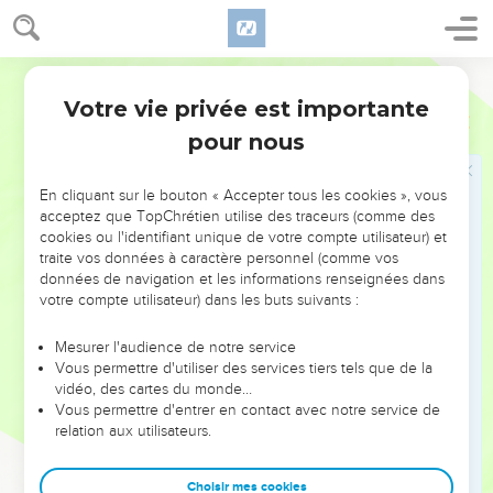
14
Je regardai et je vis une nuée blanche, et sur la nuée était
assis quelqu'un qui ressemblait à un fils d’homme. Il avait sur
Segond 21
la tête une couronne d'or, et à la main une faucille
tranchante.
Votre vie privée est importante
Apocalypse
14
15
Un autre ange sortit alors du temple et cria d'une voix forte
pour nous
à celui qui était assis sur la nuée : « Lance ta faucille et
moissonne, car l'heure de moissonner est venue, la récolte
En cliquant sur le bouton « Accepter tous les cookies », vous
de la terre est mûre. »
acceptez que TopChrétien utilise des traceurs (comme des
cookies ou l'identifiant unique de votre compte utilisateur) et
16
Celui qui était assis sur la nuée jeta sa faucille sur la terre
traite vos données à caractère personnel (comme vos
et la terre fut moissonnée.
données de navigation et les informations renseignées dans
votre compte utilisateur) dans les buts suivants :
17
Un autre ange sortit du temple qui est dans le ciel, tenant
lui aussi une faucille tranchante.
Mesurer l'audience de notre service
18
Puis un autre ange, qui avait autorité sur le feu, sortit de
Vous permettre d'utiliser des services tiers tels que de la
vidéo, des cartes du monde…
l'autel et s'adressa d'une voix forte à celui qui avait la faucille
Vous permettre d'entrer en contact avec notre service de
tranchante en disant : « Lance ta faucille tranchante et
relation aux utilisateurs.
vendange les grappes de la vigne de la terre, car ses raisins
sont mûrs. »
Choisir mes cookies