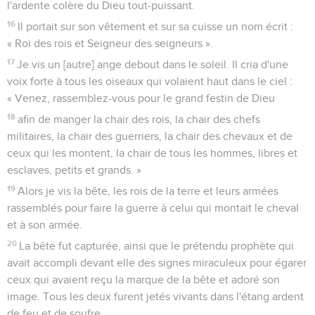
l'ardente colère du Dieu tout-puissant.
16
Il portait sur son vêtement et sur sa cuisse un nom écrit :
« Roi des rois et Seigneur des seigneurs ».
17
Je vis un [autre] ange debout dans le soleil. Il cria d'une
voix forte à tous les oiseaux qui volaient haut dans le ciel :
« Venez, rassemblez-vous pour le grand festin de Dieu
18
afin de manger la chair des rois, la chair des chefs
militaires, la chair des guerriers, la chair des chevaux et de
ceux qui les montent, la chair de tous les hommes, libres et
esclaves, petits et grands. »
19
Alors je vis la bête, les rois de la terre et leurs armées
rassemblés pour faire la guerre à celui qui montait le cheval
et à son armée.
20
La bête fut capturée, ainsi que le prétendu prophète qui
avait accompli devant elle des signes miraculeux pour égarer
ceux qui avaient reçu la marque de la bête et adoré son
image. Tous les deux furent jetés vivants dans l'étang ardent
de feu et de soufre.