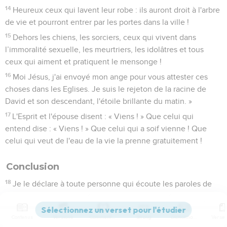
14
Heureux ceux qui lavent leur robe : ils auront droit à l'arbre
de vie et pourront entrer par les portes dans la ville !
15
Dehors les chiens, les sorciers, ceux qui vivent dans
l’immoralité sexuelle, les meurtriers, les idolâtres et tous
ceux qui aiment et pratiquent le mensonge !
16
Moi Jésus, j'ai envoyé mon ange pour vous attester ces
choses dans les Eglises. Je suis le rejeton de la racine de
David et son descendant, l'étoile brillante du matin. »
17
L'Esprit et l'épouse disent : « Viens ! » Que celui qui
entend dise : « Viens ! » Que celui qui a soif vienne ! Que
celui qui veut de l'eau de la vie la prenne gratuitement !
Conclusion
18
Je le déclare à toute personne qui écoute les paroles de
prophétie de ce livre : si quelqu'un y ajoute quelque chose,
Dieu lui ajoutera les fléaux décrits dans ce livre ;
Contenus
Versions
Commentaires
Strong
Dictionnaire
19
et si quelqu'un enlève quelque chose aux paroles du livre