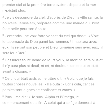
premier ciel et la première terre avaient disparu et la mer
n'existait plus.
2
Je vis descendre du ciel, d'auprès de Dieu, la ville sainte, la
nouvelle Jérusalem, préparée comme une mariée qui s'est
faite belle pour son époux.
3
J'entendis une voix forte venant du ciel qui disait : « Voici
le tabernacle de Dieu parmi les hommes ! Il habitera avec
eux, ils seront son peuple et Dieu lui-même sera avec eux, [il
sera leur Dieu].
4
Il essuiera toute larme de leurs yeux, la mort ne sera plus et
il n'y aura plus ni deuil, ni cri, ni douleur, car ce qui existait
avant a disparu. »
5
Celui qui était assis sur le trône dit : « Voici que je fais
toutes choses nouvelles. » Il ajouta : « Ecris cela, car ces
paroles sont dignes de confiance et vraies. »
6
Puis il me dit : « Je suis l'Alpha et l'Oméga, le
commencement et la fin. A celui qui a soif, je donnerai à