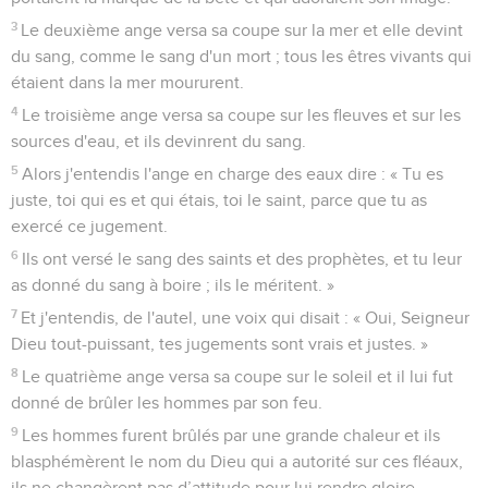
3
Le deuxième ange versa sa coupe sur la mer et elle devint
du sang, comme le sang d'un mort ; tous les êtres vivants qui
étaient dans la mer moururent.
4
Le troisième ange versa sa coupe sur les fleuves et sur les
sources d'eau, et ils devinrent du sang.
5
Alors j'entendis l'ange en charge des eaux dire : « Tu es
juste, toi qui es et qui étais, toi le saint, parce que tu as
exercé ce jugement.
6
Ils ont versé le sang des saints et des prophètes, et tu leur
as donné du sang à boire ; ils le méritent. »
7
Et j'entendis, de l'autel, une voix qui disait : « Oui, Seigneur
Dieu tout-puissant, tes jugements sont vrais et justes. »
8
Le quatrième ange versa sa coupe sur le soleil et il lui fut
donné de brûler les hommes par son feu.
9
Les hommes furent brûlés par une grande chaleur et ils
blasphémèrent le nom du Dieu qui a autorité sur ces fléaux,
ils ne changèrent pas d’attitude pour lui rendre gloire.