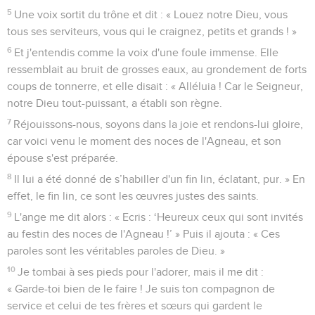
5
Une voix sortit du trône et dit : « Louez notre Dieu, vous
tous ses serviteurs, vous qui le craignez, petits et grands ! »
6
Et j'entendis comme la voix d'une foule immense. Elle
ressemblait au bruit de grosses eaux, au grondement de forts
coups de tonnerre, et elle disait : « Alléluia ! Car le Seigneur,
notre Dieu tout-puissant, a établi son règne.
7
Réjouissons-nous, soyons dans la joie et rendons-lui gloire,
car voici venu le moment des noces de l'Agneau, et son
épouse s'est préparée.
8
Il lui a été donné de s’habiller d'un fin lin, éclatant, pur. » En
effet, le fin lin, ce sont les œuvres justes des saints.
9
L'ange me dit alors : « Ecris : ‘Heureux ceux qui sont invités
au festin des noces de l'Agneau !’ » Puis il ajouta : « Ces
paroles sont les véritables paroles de Dieu. »
10
Je tombai à ses pieds pour l'adorer, mais il me dit :
« Garde-toi bien de le faire ! Je suis ton compagnon de
service et celui de tes frères et sœurs qui gardent le