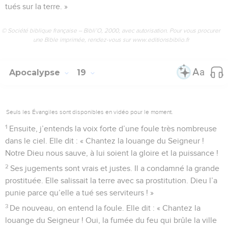
tués sur la terre. »
© Société biblique française – Bibli’O, 2000, avec autorisation. Pour vous procurer
une Bible imprimée, rendez-vous sur www.editionsbiblio.fr
Apocalypse
19
Seuls les Évangiles sont disponibles en vidéo pour le moment.
1
Ensuite, j’entends la voix forte d’une foule très nombreuse
dans le ciel. Elle dit : « Chantez la louange du Seigneur !
Notre Dieu nous sauve, à lui soient la gloire et la puissance !
2
Ses jugements sont vrais et justes. Il a condamné la grande
prostituée. Elle salissait la terre avec sa prostitution. Dieu l’a
punie parce qu’elle a tué ses serviteurs ! »
3
De nouveau, on entend la foule. Elle dit : « Chantez la
louange du Seigneur ! Oui, la fumée du feu qui brûle la ville