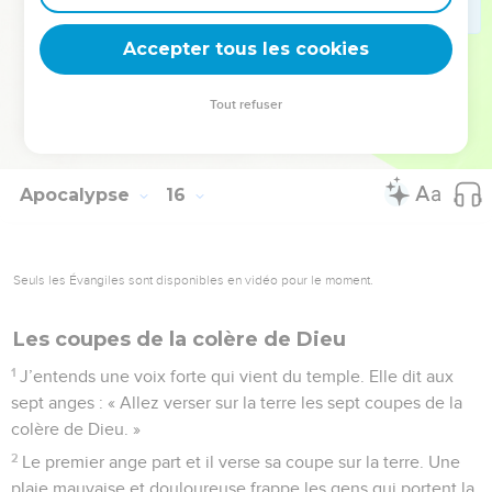
jusqu’à la fin des sept grands malheurs apportés par les sept
Accepter tous les cookies
anges.
© Société biblique française – Bibli’O, 2000, avec autorisation. Pour vous procurer
Tout refuser
une Bible imprimée, rendez-vous sur www.editionsbiblio.fr
Apocalypse
16
Seuls les Évangiles sont disponibles en vidéo pour le moment.
Les coupes de la colère de Dieu
1
J’entends une voix forte qui vient du temple. Elle dit aux
sept anges : « Allez verser sur la terre les sept coupes de la
colère de Dieu. »
2
Le premier ange part et il verse sa coupe sur la terre. Une
plaie mauvaise et douloureuse frappe les gens qui portent la