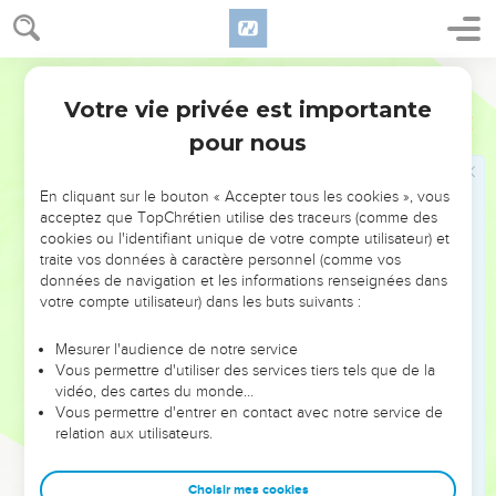
3
Ils chantent le chant de Moïse, le serviteur de Dieu, et le
chant de l’Agneau : « Seigneur, Dieu tout-puissant, tes
actions sont grandes et merveilleuses. Roi des peuples, tes
Parole de Vie
projets sont justes et vrais.
Votre vie privée est importante
Apocalypse
15
4
Qui peut refuser de te respecter avec confiance et de
pour nous
chanter ta gloire ? Oui, toi seul, tu es saint. Les habitants de
tous les pays viendront et ils se mettront à genoux devant
En cliquant sur le bouton « Accepter tous les cookies », vous
toi, parce que tous peuvent voir tes actions justes. »
acceptez que TopChrétien utilise des traceurs (comme des
5
Ensuite, je vois dans le ciel le temple qui abrite la tente de
cookies ou l'identifiant unique de votre compte utilisateur) et
traite vos données à caractère personnel (comme vos
la rencontre. Il s’ouvre
données de navigation et les informations renseignées dans
6
et les sept anges qui tiennent les sept grands malheurs
votre compte utilisateur) dans les buts suivants :
sortent du temple. Ils portent des vêtements en lin blanc et
brillant. Des ceintures d’or entourent leur taille.
Mesurer l'audience de notre service
Vous permettre d'utiliser des services tiers tels que de la
7
Un des quatre êtres vivants donne aux sept anges sept
vidéo, des cartes du monde…
coupes en or. Elles sont pleines de la colère du Dieu qui vit
Vous permettre d'entrer en contact avec notre service de
relation aux utilisateurs.
pour toujours.
8
Une fumée remplit le temple, à cause de la gloire de Dieu
Choisir mes cookies
et de sa puissance. Personne ne peut entrer dans le temple,