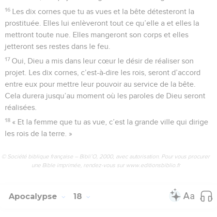
16
Les dix cornes que tu as vues et la bête détesteront la
prostituée. Elles lui enlèveront tout ce qu’elle a et elles la
mettront toute nue. Elles mangeront son corps et elles
jetteront ses restes dans le feu.
17
Oui, Dieu a mis dans leur cœur le désir de réaliser son
projet. Les dix cornes, c’est-à-dire les rois, seront d’accord
entre eux pour mettre leur pouvoir au service de la bête.
Cela durera jusqu’au moment où les paroles de Dieu seront
réalisées.
18
« Et la femme que tu as vue, c’est la grande ville qui dirige
les rois de la terre. »
© Société biblique française – Bibli’O, 2000, avec autorisation. Pour vous procurer
une Bible imprimée, rendez-vous sur www.editionsbiblio.fr
Apocalypse
18