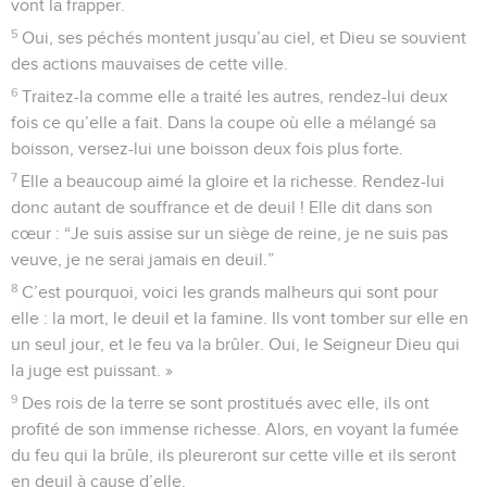
vont la frapper.
5
Oui, ses péchés montent jusqu’au ciel, et Dieu se souvient
des actions mauvaises de cette ville.
6
Traitez-la comme elle a traité les autres, rendez-lui deux
fois ce qu’elle a fait. Dans la coupe où elle a mélangé sa
boisson, versez-lui une boisson deux fois plus forte.
7
Elle a beaucoup aimé la gloire et la richesse. Rendez-lui
donc autant de souffrance et de deuil ! Elle dit dans son
cœur : “Je suis assise sur un siège de reine, je ne suis pas
veuve, je ne serai jamais en deuil.”
8
C’est pourquoi, voici les grands malheurs qui sont pour
elle : la mort, le deuil et la famine. Ils vont tomber sur elle en
un seul jour, et le feu va la brûler. Oui, le Seigneur Dieu qui
la juge est puissant. »
9
Des rois de la terre se sont prostitués avec elle, ils ont
profité de son immense richesse. Alors, en voyant la fumée
du feu qui la brûle, ils pleureront sur cette ville et ils seront
en deuil à cause d’elle.