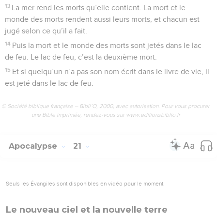
13
La mer rend les morts qu’elle contient. La mort et le
monde des morts rendent aussi leurs morts, et chacun est
jugé selon ce qu’il a fait.
14
Puis la mort et le monde des morts sont jetés dans le lac
de feu. Le lac de feu, c’est la deuxième mort.
15
Et si quelqu’un n’a pas son nom écrit dans le livre de vie, il
est jeté dans le lac de feu.
© Société biblique française – Bibli’O, 2000, avec autorisation. Pour vous procurer
une Bible imprimée, rendez-vous sur www.editionsbiblio.fr
Apocalypse
21
Seuls les Évangiles sont disponibles en vidéo pour le moment.
Le nouveau ciel et la nouvelle terre