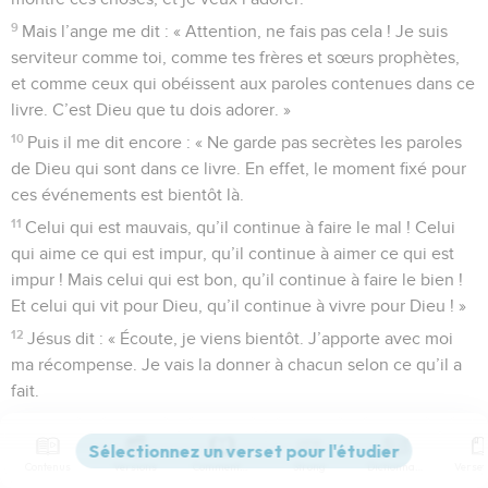
9
Mais l’ange me dit : « Attention, ne fais pas cela ! Je suis
serviteur comme toi, comme tes frères et sœurs prophètes,
et comme ceux qui obéissent aux paroles contenues dans ce
livre. C’est Dieu que tu dois adorer. »
10
Puis il me dit encore : « Ne garde pas secrètes les paroles
de Dieu qui sont dans ce livre. En effet, le moment fixé pour
ces événements est bientôt là.
11
Celui qui est mauvais, qu’il continue à faire le mal ! Celui
qui aime ce qui est impur, qu’il continue à aimer ce qui est
impur ! Mais celui qui est bon, qu’il continue à faire le bien !
Et celui qui vit pour Dieu, qu’il continue à vivre pour Dieu ! »
12
Jésus dit : « Écoute, je viens bientôt. J’apporte avec moi
ma récompense. Je vais la donner à chacun selon ce qu’il a
fait.
13
Je suis l’Alpha et l’Oméga, le premier et le dernier, le
commencement et la fin. »
Contenus
Versions
Commentaires
Strong
Dictionnaire
14
Ils sont heureux, ceux qui lavent leurs vêtements. Ainsi, ils