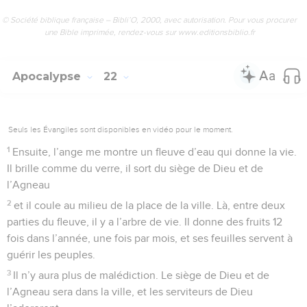
© Société biblique française – Bibli’O, 2000, avec autorisation. Pour vous procurer
une Bible imprimée, rendez-vous sur www.editionsbiblio.fr
Apocalypse
22
Seuls les Évangiles sont disponibles en vidéo pour le moment.
1
Ensuite, l’ange me montre un fleuve d’eau qui donne la vie.
Il brille comme du verre, il sort du siège de Dieu et de
l’Agneau
2
et il coule au milieu de la place de la ville. Là, entre deux
parties du fleuve, il y a l’arbre de vie. Il donne des fruits 12
fois dans l’année, une fois par mois, et ses feuilles servent à
guérir les peuples.
3
Il n’y aura plus de malédiction. Le siège de Dieu et de
l’Agneau sera dans la ville, et les serviteurs de Dieu