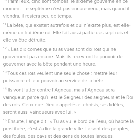
Parmi eux, cinq sont tombés, le sixième gouverne en ce
moment. Le septième n’est pas encore venu, mais quand il
viendra, il restera peu de temps.
11
La bête, qui existait autrefois et qui n’existe plus, est elle-
même un huitième roi. Elle fait aussi partie des sept rois et
elle va être détruite.
12
« Les dix cornes que tu as vues sont dix rois qui ne
gouvernent pas encore. Mais ils recevront le pouvoir de
gouverner avec la bête pendant une heure.
13
Tous ces rois veulent une seule chose : mettre leur
puissance et leur pouvoir au service de la bête.
14
Ils vont lutter contre l’Agneau, mais l’Agneau sera
vainqueur, parce qu’il est le Seigneur des seigneurs et le Roi
des rois. Ceux que Dieu a appelés et choisis, ses fidèles,
seront aussi vainqueurs avec lui. »
15
Ensuite, l’ange dit : « Tu as vu le bord de l’eau, où habite la
prostituée, c’est-à-dire la grande ville. Là sont des peuples,
des foules, des pays et des gens de toutes langues.