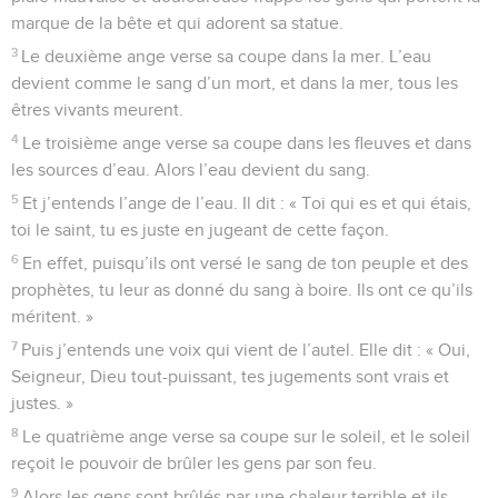
marque de la bête et qui adorent sa statue.
3
Le deuxième ange verse sa coupe dans la mer. L’eau
devient comme le sang d’un mort, et dans la mer, tous les
êtres vivants meurent.
4
Le troisième ange verse sa coupe dans les fleuves et dans
les sources d’eau. Alors l’eau devient du sang.
5
Et j’entends l’ange de l’eau. Il dit : « Toi qui es et qui étais,
toi le saint, tu es juste en jugeant de cette façon.
6
En effet, puisqu’ils ont versé le sang de ton peuple et des
prophètes, tu leur as donné du sang à boire. Ils ont ce qu’ils
méritent. »
7
Puis j’entends une voix qui vient de l’autel. Elle dit : « Oui,
Seigneur, Dieu tout-puissant, tes jugements sont vrais et
justes. »
8
Le quatrième ange verse sa coupe sur le soleil, et le soleil
reçoit le pouvoir de brûler les gens par son feu.
9
Alors les gens sont brûlés par une chaleur terrible et ils