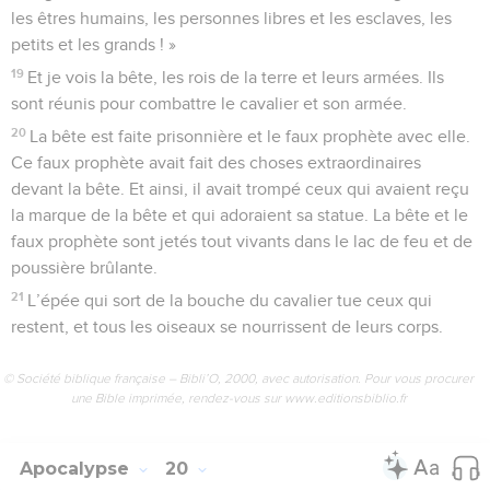
les êtres humains, les personnes libres et les esclaves, les
petits et les grands ! »
19
Et je vois la bête, les rois de la terre et leurs armées. Ils
sont réunis pour combattre le cavalier et son armée.
20
La bête est faite prisonnière et le faux prophète avec elle.
Ce faux prophète avait fait des choses extraordinaires
devant la bête. Et ainsi, il avait trompé ceux qui avaient reçu
la marque de la bête et qui adoraient sa statue. La bête et le
faux prophète sont jetés tout vivants dans le lac de feu et de
poussière brûlante.
21
L’épée qui sort de la bouche du cavalier tue ceux qui
restent, et tous les oiseaux se nourrissent de leurs corps.
© Société biblique française – Bibli’O, 2000, avec autorisation. Pour vous procurer
une Bible imprimée, rendez-vous sur www.editionsbiblio.fr
Apocalypse
20