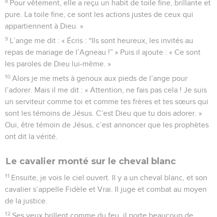
8
Pour vêtement, elle a reçu un habit de toile fine, brillante et
pure. La toile fine, ce sont les actions justes de ceux qui
appartiennent à Dieu. »
9
L’ange me dit : « Écris : “Ils sont heureux, les invités au
repas de mariage de l’Agneau !” » Puis il ajoute : « Ce sont
les paroles de Dieu lui-même. »
10
Alors je me mets à genoux aux pieds de l’ange pour
l’adorer. Mais il me dit : « Attention, ne fais pas cela ! Je suis
un serviteur comme toi et comme tes frères et tes sœurs qui
sont les témoins de Jésus. C’est Dieu que tu dois adorer. »
Oui, être témoin de Jésus, c’est annoncer que les prophètes
ont dit la vérité.
Le cavalier monté sur le cheval blanc
11
Ensuite, je vois le ciel ouvert. Il y a un cheval blanc, et son
cavalier s’appelle Fidèle et Vrai. Il juge et combat au moyen
de la justice.
12
Ses yeux brillent comme du feu, il porte beaucoup de