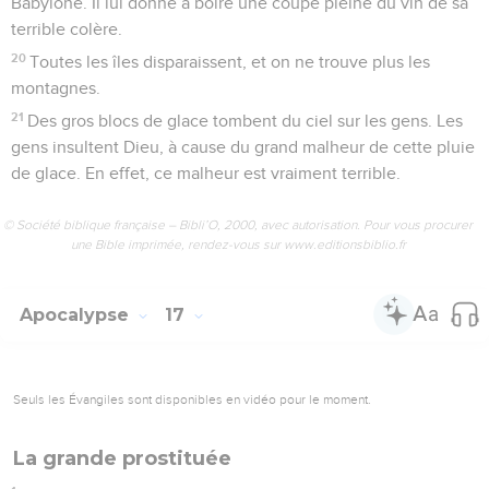
Babylone. Il lui donne à boire une coupe pleine du vin de sa
terrible colère.
20
Toutes les îles disparaissent, et on ne trouve plus les
montagnes.
21
Des gros blocs de glace tombent du ciel sur les gens. Les
gens insultent Dieu, à cause du grand malheur de cette pluie
de glace. En effet, ce malheur est vraiment terrible.
© Société biblique française – Bibli’O, 2000, avec autorisation. Pour vous procurer
une Bible imprimée, rendez-vous sur www.editionsbiblio.fr
Apocalypse
17
Seuls les Évangiles sont disponibles en vidéo pour le moment.
La grande prostituée