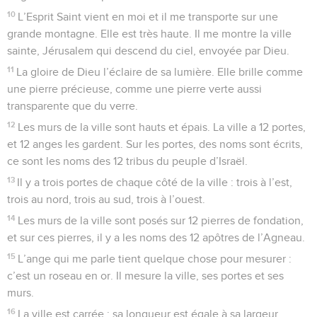
10
L’Esprit Saint vient en moi et il me transporte sur une
grande montagne. Elle est très haute. Il me montre la ville
sainte, Jérusalem qui descend du ciel, envoyée par Dieu.
11
La gloire de Dieu l’éclaire de sa lumière. Elle brille comme
une pierre précieuse, comme une pierre verte aussi
transparente que du verre.
12
Les murs de la ville sont hauts et épais. La ville a 12 portes,
et 12 anges les gardent. Sur les portes, des noms sont écrits,
ce sont les noms des 12 tribus du peuple d’Israël.
13
Il y a trois portes de chaque côté de la ville : trois à l’est,
trois au nord, trois au sud, trois à l’ouest.
14
Les murs de la ville sont posés sur 12 pierres de fondation,
et sur ces pierres, il y a les noms des 12 apôtres de l’Agneau.
15
L’ange qui me parle tient quelque chose pour mesurer :
c’est un roseau en or. Il mesure la ville, ses portes et ses
murs.
16
La ville est carrée : sa longueur est égale à sa largeur.