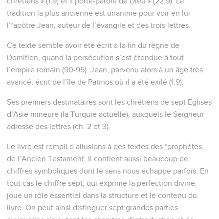
chrétiens » (1.9) et « porte-parole de Dieu » (22.9). La
tradition la plus ancienne est unanime pour voir en lui
l’*apôtre Jean, auteur de l’évangile et des trois lettres.
Ce texte semble avoir été écrit à la fin du règne de
Domitien, quand la persécution s’est étendue à tout
l’empire romain (90-95). Jean, parvenu alors à un âge très
avancé, écrit de l’île de Patmos où il a été exilé (1.9).
Ses premiers destinataires sont les chrétiens de sept Eglises
d’Asie mineure (la Turquie actuelle), auxquels le Seigneur
adresse des lettres (ch. 2 et 3).
Le livre est rempli d’allusions à des textes des *prophètes
de l’Ancien Testament. Il contient aussi beaucoup de
chiffres symboliques dont le sens nous échappe parfois. En
tout cas le chiffre sept, qui exprime la perfection divine,
joue un rôle essentiel dans la structure et le contenu du
livre. On peut ainsi distinguer sept grandes parties