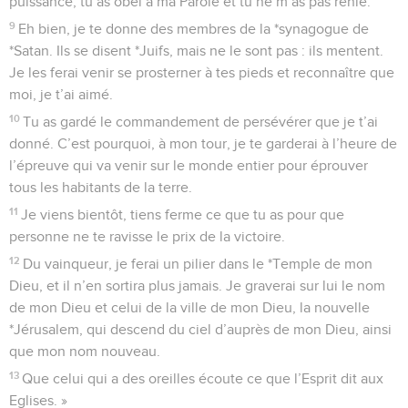
puissance, tu as obéi à ma Parole et tu ne m’as pas renié.
9
Eh bien, je te donne des membres de la *synagogue de
*Satan. Ils se disent *Juifs, mais ne le sont pas : ils mentent.
Je les ferai venir se prosterner à tes pieds et reconnaître que
moi, je t’ai aimé.
10
Tu as gardé le commandement de persévérer que je t’ai
donné. C’est pourquoi, à mon tour, je te garderai à l’heure de
l’épreuve qui va venir sur le monde entier pour éprouver
tous les habitants de la terre.
11
Je viens bientôt, tiens ferme ce que tu as pour que
personne ne te ravisse le prix de la victoire.
12
Du vainqueur, je ferai un pilier dans le *Temple de mon
Dieu, et il n’en sortira plus jamais. Je graverai sur lui le nom
de mon Dieu et celui de la ville de mon Dieu, la nouvelle
*Jérusalem, qui descend du ciel d’auprès de mon Dieu, ainsi
que mon nom nouveau.
13
Que celui qui a des oreilles écoute ce que l’Esprit dit aux
Eglises. »