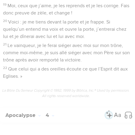
19
Moi, ceux que j’aime, je les reprends et je les corrige. Fais
donc preuve de zèle, et change !
20
Voici : je me tiens devant la porte et je frappe. Si
quelqu’un entend ma voix et ouvre la porte, j’entrerai chez
lui et je dînerai avec lui et lui avec moi.
21
Le vainqueur, je le ferai siéger avec moi sur mon trône,
comme moi-même, je suis allé siéger avec mon Père sur son
trône après avoir remporté la victoire.
22
Que celui qui a des oreilles écoute ce que l’Esprit dit aux
Eglises. »
La Bible Du Semeur Copyright © 1992, 1999 by Biblica, Inc.® Used by permission.
All rights reserved worldwide.
Apocalypse
4