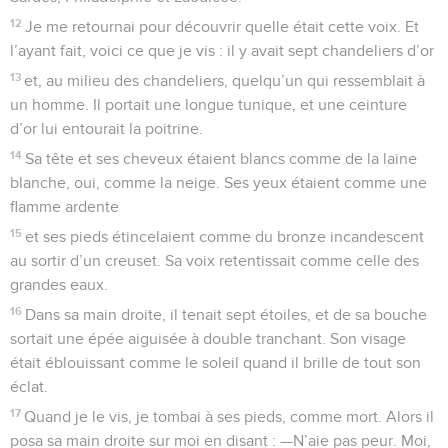
12
Je me retournai pour découvrir quelle était cette voix. Et
l’ayant fait, voici ce que je vis : il y avait sept chandeliers d’or
13
et, au milieu des chandeliers, quelqu’un qui ressemblait à
un homme. Il portait une longue tunique, et une ceinture
d’or lui entourait la poitrine.
14
Sa tête et ses cheveux étaient blancs comme de la laine
blanche, oui, comme la neige. Ses yeux étaient comme une
flamme ardente
15
et ses pieds étincelaient comme du bronze incandescent
au sortir d’un creuset. Sa voix retentissait comme celle des
grandes eaux.
16
Dans sa main droite, il tenait sept étoiles, et de sa bouche
sortait une épée aiguisée à double tranchant. Son visage
était éblouissant comme le soleil quand il brille de tout son
éclat.
17
Quand je le vis, je tombai à ses pieds, comme mort. Alors il
posa sa main droite sur moi en disant : —N’aie pas peur. Moi,