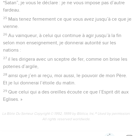
*Satan”, je vous le déclare : je ne vous impose pas d’autre
fardeau.
25
Mais tenez fermement ce que vous avez jusqu’à ce que je
vienne.
26
Au vainqueur, à celui qui continue à agir jusqu’à la fin
selon mon enseignement, je donnerai autorité sur les
nations :
27
il les dirigera avec un sceptre de fer, comme on brise les
poteries d’argile,
28
ainsi que j’en ai reçu, moi aussi, le pouvoir de mon Père.
Et je lui donnerai l’étoile du matin.
29
Que celui qui a des oreilles écoute ce que l’Esprit dit aux
Eglises. »
La Bible Du Semeur Copyright © 1992, 1999 by Biblica, Inc.® Used by permission.
All rights reserved worldwide.