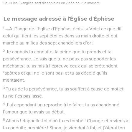
Seuls les Évangiles sont disponibles en vidéo pour le moment.
Le message adressé à l'Église d'Éphèse
1
—A l’*ange de l’Eglise d’Ephèse, écris : « Voici ce que dit
celui qui tient les sept étoiles dans sa main droite et qui
marche au milieu des sept chandeliers d’or :
2
Je connais ta conduite, la peine que tu prends et ta
persévérance. Je sais que tu ne peux pas supporter les
méchants : tu as mis à l’épreuve ceux qui se prétendent
*apôtres et qui ne le sont pas, et tu as décelé qu’ils
mentaient.
3
Tu as de la persévérance, tu as souffert à cause de moi et
tu ne t’es pas lassé.
4
J’ai cependant un reproche à te faire : tu as abandonné
l’amour que tu avais au début.
5
Allons ! Rappelle-toi d’où tu es tombé ! Change et reviens à
ta conduite première ! Sinon, je viendrai à toi, et j’ôterai ton