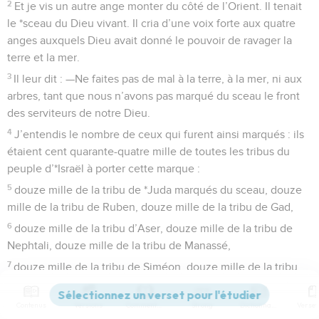
2
Et je vis un autre ange monter du côté de l’Orient. Il tenait
le *sceau du Dieu vivant. Il cria d’une voix forte aux quatre
anges auxquels Dieu avait donné le pouvoir de ravager la
terre et la mer.
3
Il leur dit : —Ne faites pas de mal à la terre, à la mer, ni aux
arbres, tant que nous n’avons pas marqué du sceau le front
des serviteurs de notre Dieu.
4
J’entendis le nombre de ceux qui furent ainsi marqués : ils
étaient cent quarante-quatre mille de toutes les tribus du
peuple d’*Israël à porter cette marque :
5
douze mille de la tribu de *Juda marqués du sceau, douze
mille de la tribu de Ruben, douze mille de la tribu de Gad,
6
douze mille de la tribu d’Aser, douze mille de la tribu de
Nephtali, douze mille de la tribu de Manassé,
7
douze mille de la tribu de Siméon, douze mille de la tribu
de Lévi, douze mille de la tribu d’Issacar,
8
douze mille de la tribu de Zabulon, douze mille de la tribu
Contenus
Versions
Commentaires
Strong
Dictionnaire