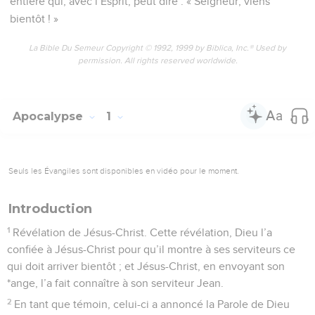
entière qui, avec l’Esprit, peut dire : « Seigneur, viens
bientôt ! »
La Bible Du Semeur Copyright © 1992, 1999 by Biblica, Inc.® Used by
permission. All rights reserved worldwide.
Apocalypse
1
Seuls les Évangiles sont disponibles en vidéo pour le moment.
Introduction
1
Révélation de Jésus-Christ. Cette révélation, Dieu l’a
confiée à Jésus-Christ pour qu’il montre à ses serviteurs ce
qui doit arriver bientôt ; et Jésus-Christ, en envoyant son
*ange, l’a fait connaître à son serviteur Jean.
2
En tant que témoin, celui-ci a annoncé la Parole de Dieu