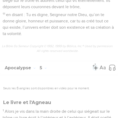
siège sur le trône et adorent celui qui vit éternellement. Ils
déposent leurs couronnes devant le trône,
11
en disant : Tu es digne, Seigneur notre Dieu, qu’on te
donne gloire, honneur et puissance, car tu as créé tout ce
qui existe, l’univers entier doit son existence et sa création à
ta volonté.
La Bible Du Semeur Copyright © 1992, 1999 by Biblica, Inc.® Used by permission.
All rights reserved worldwide.
Apocalypse
5
Seuls les Évangiles sont disponibles en vidéo pour le moment.
Le livre et l'Agneau
1
Alors je vis dans la main droite de celui qui siégeait sur le
trône un livre écrit à l’intérieur et à l’extérieur. Il était scellé