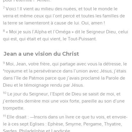
7
Voici ! Il vient au milieu des nuées, et tout le monde le
verra et même ceux qui l’ont percé et toutes les familles de
la terre se lamenteront à cause de lui. Oui, amen !
8
« Moi je suis l’Alpha et l’Oméga » dit le Seigneur Dieu, celui
qui est, qui était et qui vient, le Tout-Puissant.
Jean a une vision du Christ
9
Moi, Jean, votre frère, qui partage avec vous la détresse, le
*royaume et la persévérance dans l’union avec Jésus, j’étais
dans l’île de Patmos parce que j’avais proclamé la Parole de
Dieu et le témoignage rendu par Jésus.
10
Le jour du Seigneur, l’Esprit de Dieu se saisit de moi, et
j’entendis derrière moi une voix forte, pareille au son d’une
trompette.
11
Elle disait : —Inscris dans un livre ce que tu vois, et envoie-
le à ces sept Eglises : Ephèse, Smyrne, Pergame, Thyatire,
Sardes, Philadelphie et Laodicée.