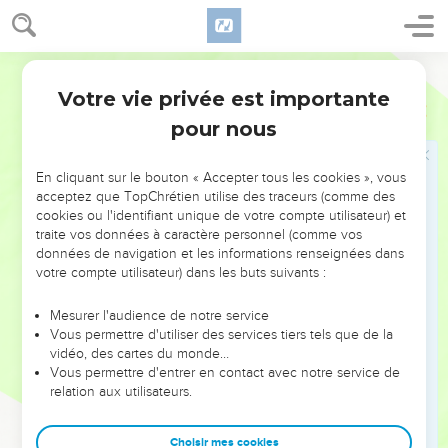
20
Mais vous, mes chers amis, bâtissez votre vie sur le
fondement de votre foi très sainte. Priez par le Saint-Esprit.
Semeur
21
Maintenez-vous dans l’amour de Dieu en attendant que
Votre vie privée est importante
Jude
1
notre Seigneur Jésus-Christ, dans sa bonté, vous accorde la
pour nous
vie éternelle.
22
Ayez de la pitié pour ceux qui doutent ;
En cliquant sur le bouton « Accepter tous les cookies », vous
23
*sauvez ceux qui peuvent l’être en les arrachant au feu.
acceptez que TopChrétien utilise des traceurs (comme des
Pour les autres, ayez de la pitié, mais avec de la crainte, en
cookies ou l'identifiant unique de votre compte utilisateur) et
traite vos données à caractère personnel (comme vos
évitant jusqu’au moindre contact qui pourrait vous
données de navigation et les informations renseignées dans
contaminer.
votre compte utilisateur) dans les buts suivants :
Louange finale
Mesurer l'audience de notre service
Vous permettre d'utiliser des services tiers tels que de la
24
A celui qui peut vous garder de toute chute et vous faire
vidéo, des cartes du monde…
paraître en sa présence glorieuse, sans reproche et exultant
Vous permettre d'entrer en contact avec notre service de
relation aux utilisateurs.
de joie,
25
au Dieu unique qui nous a *sauvés par Jésus-Christ notre
Choisir mes cookies
Seigneur, à lui appartiennent la gloire et la majesté, la force