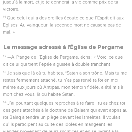
jusqu’à la mort, et je te donnerai la vie comme prix de ta
victoire.
11
Que celui qui a des oreilles écoute ce que l’Esprit dit aux
Eglises. Au vainqueur, la seconde mort ne causera pas de
mal. »
Le message adressé à l'Église de Pergame
12
—A l’*ange de l’Eglise de Pergame, écris : « Voici ce que
dit celui qui tient l’épée aiguisée à double tranchant :
13
Je sais que là où tu habites, *Satan a son trône. Mais tu me
restes fermement attaché, tu n’as pas renié ta foi en moi,
même aux jours où Antipas, mon témoin fidèle, a été mis à
mort chez vous, là où habite Satan.
14
J’ai pourtant quelques reproches à te faire : tu as chez toi
des gens attachés à la doctrine de Balaam qui avait appris au
roi Balaq à tendre un piège devant les Israélites. Il voulait
qu’ils participent au culte des idoles en mangeant les
viandes provenant de leurs sacrifices et en se livrant à la