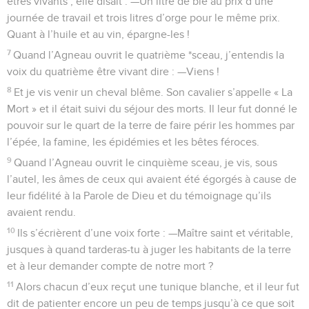
êtres vivants ; elle disait : —Un litre de blé au prix d’une
journée de travail et trois litres d’orge pour le même prix.
Quant à l’huile et au vin, épargne-les !
7
Quand l’Agneau ouvrit le quatrième *sceau, j’entendis la
voix du quatrième être vivant dire : —Viens !
8
Et je vis venir un cheval blême. Son cavalier s’appelle « La
Mort » et il était suivi du séjour des morts. Il leur fut donné le
pouvoir sur le quart de la terre de faire périr les hommes par
l’épée, la famine, les épidémies et les bêtes féroces.
9
Quand l’Agneau ouvrit le cinquième sceau, je vis, sous
l’autel, les âmes de ceux qui avaient été égorgés à cause de
leur fidélité à la Parole de Dieu et du témoignage qu’ils
avaient rendu.
10
Ils s’écrièrent d’une voix forte : —Maître saint et véritable,
jusques à quand tarderas-tu à juger les habitants de la terre
et à leur demander compte de notre mort ?
11
Alors chacun d’eux reçut une tunique blanche, et il leur fut
dit de patienter encore un peu de temps jusqu’à ce que soit