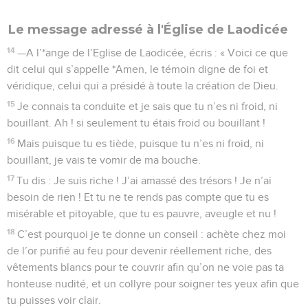
Le message adressé à l'Église de Laodicée
14
—A l’*ange de l’Eglise de Laodicée, écris : « Voici ce que
dit celui qui s’appelle *Amen, le témoin digne de foi et
véridique, celui qui a présidé à toute la création de Dieu.
15
Je connais ta conduite et je sais que tu n’es ni froid, ni
bouillant. Ah ! si seulement tu étais froid ou bouillant !
16
Mais puisque tu es tiède, puisque tu n’es ni froid, ni
bouillant, je vais te vomir de ma bouche.
17
Tu dis : Je suis riche ! J’ai amassé des trésors ! Je n’ai
besoin de rien ! Et tu ne te rends pas compte que tu es
misérable et pitoyable, que tu es pauvre, aveugle et nu !
18
C’est pourquoi je te donne un conseil : achète chez moi
de l’or purifié au feu pour devenir réellement riche, des
vêtements blancs pour te couvrir afin qu’on ne voie pas ta
honteuse nudité, et un collyre pour soigner tes yeux afin que
tu puisses voir clair.