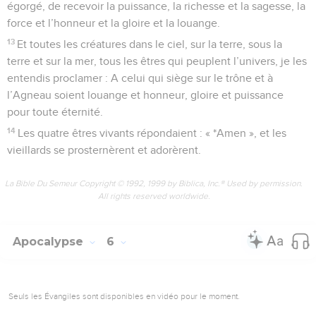
égorgé, de recevoir la puissance, la richesse et la sagesse, la
force et l’honneur et la gloire et la louange.
13
Et toutes les créatures dans le ciel, sur la terre, sous la
terre et sur la mer, tous les êtres qui peuplent l’univers, je les
entendis proclamer : A celui qui siège sur le trône et à
l’Agneau soient louange et honneur, gloire et puissance
pour toute éternité.
14
Les quatre êtres vivants répondaient : « *Amen », et les
vieillards se prosternèrent et adorèrent.
La Bible Du Semeur Copyright © 1992, 1999 by Biblica, Inc.® Used by permission.
All rights reserved worldwide.
Apocalypse
6
Seuls les Évangiles sont disponibles en vidéo pour le moment.