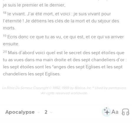
je suis le premier et le dernier,
18
le vivant. J’ai été mort, et voici : je suis vivant pour
l’éternité ! Je détiens les clés de la mort et du séjour des
morts.
19
Ecris donc ce que tu as vu, ce qui est, et ce qui va arriver
ensuite.
20
Mais d’abord voici quel est le secret des sept étoiles que
tu as vues dans ma main droite et des sept chandeliers d’or :
les sept étoiles sont les *anges des sept Eglises et les sept
chandeliers les sept Eglises.
La Bible Du Semeur Copyright © 1992, 1999 by Biblica, Inc.® Used by permission.
All rights reserved worldwide.
Apocalypse
2