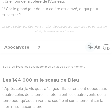
trône, loin de la colère de l’Agneau.
17
Car le grand jour de leur colère est arrivé, et qui peut
subsister ?
La Bible Du Semeur Copyright © 1992, 1999 by Biblica, Inc.® Used by permission.
All rights reserved worldwide.
Apocalypse
7
Seuls les Évangiles sont disponibles en vidéo pour le moment.
Les 144 000 et le sceau de Dieu
1
Après cela, je vis quatre *anges ; ils se tenaient debout aux
quatre coins de la terre. Ils retenaient les quatre vents de la
terre pour qu’aucun vent ne souffle ni sur la terre, ni sur la
mer, ni sur aucun arbre.