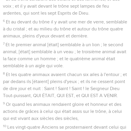
voix ; et il y avait devant le trône sept lampes de feu
ardentes, qui sont les sept Esprits de Dieu.
6
Et au devant du trône il y avait une mer de verre, semblable
à du cristal ; et au milieu du trône et autour du trône quatre
animaux, pleins d'yeux devant et derrière.
7
Et le premier animal [était] semblable à un lion ; le second
animal, [était] semblable à un veau ; le troisième animal avait
la face comme un homme ; et le quatrième animal était
semblable à un aigle qui vole.
8
Et les quatre animaux avaient chacun six ailes à l'entour ; et
par dedans ils [étaient] pleins d'yeux ; et ils ne cessent point
de dire jour et nuit : Saint ! Saint ! Saint ! le Seigneur Dieu
Tout-puissant, QUI ÉTAIT, QUI EST, et QUI EST A VENIR.
9
Or quand les animaux rendaient gloire et honneur et des
actions de grâces à celui qui était assis sur le trône, à celui
qui est vivant aux siècles des siècles,
10
Les vingt-quatre Anciens se prosternaient devant celui qui