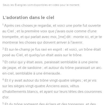
Seuls les Évangiles sont disponibles en vidéo pour le moment.
L'adoration dans le ciel
1
Après ces choses je regardai, et voici une porte fut ouverte
au Ciel ; et la première voix que j'avais ouïe comme d'une
trompette, et qui parlait avec moi, [me] dit : monte ici, et je te
montrerai les choses qui doivent arriver à l'avenir.
2
Et sur-le-champ je fus ravi en esprit : et voici, un trône était
posé au Ciel, et quelqu'un était assis sur le trône.
3
Et celui qui y était assis, paraissait semblable à une pierre
de jaspe, et de sardoine ; et autour du trône paraissait un arc-
en-ciel, semblable à une émeraude.
4
Et il y avait autour du trône vingt-quatre sièges ; et je vis
sur les sièges vingt-quatre Anciens assis, vêtus
d'habillements blancs, et ayant sur leurs têtes des couronnes
d'or.
5
Et du trône sortaient des éclairs et des tonnerres, et des