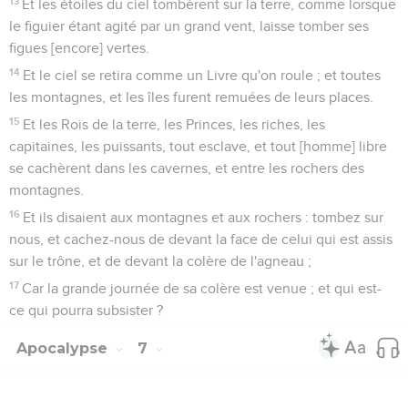
13
Et les étoiles du ciel tombèrent sur la terre, comme lorsque
le figuier étant agité par un grand vent, laisse tomber ses
figues [encore] vertes.
14
Et le ciel se retira comme un Livre qu'on roule ; et toutes
les montagnes, et les îles furent remuées de leurs places.
15
Et les Rois de la terre, les Princes, les riches, les
capitaines, les puissants, tout esclave, et tout [homme] libre
se cachèrent dans les cavernes, et entre les rochers des
montagnes.
16
Et ils disaient aux montagnes et aux rochers : tombez sur
nous, et cachez-nous de devant la face de celui qui est assis
sur le trône, et de devant la colère de l'agneau ;
17
Car la grande journée de sa colère est venue ; et qui est-
ce qui pourra subsister ?
Apocalypse
7