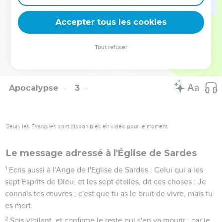
Et il les gouvernera avec une verge de fer, et elles seront
brisées comme les vaisseaux d'un potier, selon que je l'ai
Accepter tous les cookies
aussi reçu de mon Père.
28
Et je lui donnerai l'étoile du matin.
Tout refuser
29
Que celui qui a des oreilles, écoute ce que l'Esprit dit aux
Eglises.
Apocalypse
3
Seuls les Évangiles sont disponibles en vidéo pour le moment.
Le message adressé à l'Église de Sardes
1
Ecris aussi à l'Ange de l'Eglise de Sardes : Celui qui a les
sept Esprits de Dieu, et les sept étoiles, dit ces choses : Je
connais tes œuvres ; c'est que tu as le bruit de vivre, mais tu
es mort.
2
Sois vigilant, et confirme le reste qui s'en va mourir ; car je