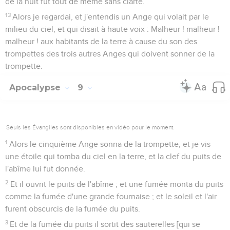
de la nuit fut tout de même sans clarté.
13
Alors je regardai, et j'entendis un Ange qui volait par le
milieu du ciel, et qui disait à haute voix : Malheur ! malheur !
malheur ! aux habitants de la terre à cause du son des
trompettes des trois autres Anges qui doivent sonner de la
trompette.
Apocalypse
9
Seuls les Évangiles sont disponibles en vidéo pour le moment.
1
Alors le cinquième Ange sonna de la trompette, et je vis
une étoile qui tomba du ciel en la terre, et la clef du puits de
l'abîme lui fut donnée.
2
Et il ouvrit le puits de l'abîme ; et une fumée monta du puits
comme la fumée d'une grande fournaise ; et le soleil et l'air
furent obscurcis de la fumée du puits.
3
Et de la fumée du puits il sortit des sauterelles [qui se