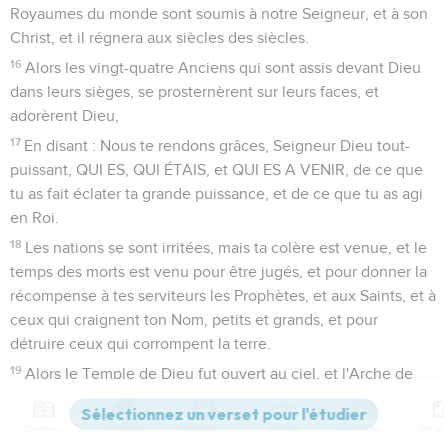
Royaumes du monde sont soumis à notre Seigneur, et à son
Christ, et il régnera aux siècles des siècles.
16
Alors les vingt-quatre Anciens qui sont assis devant Dieu
dans leurs sièges, se prosternèrent sur leurs faces, et
adorèrent Dieu,
17
En disant : Nous te rendons grâces, Seigneur Dieu tout-
puissant, QUI ES, QUI ÉTAIS, et QUI ES A VENIR, de ce que
tu as fait éclater ta grande puissance, et de ce que tu as agi
en Roi.
18
Les nations se sont irritées, mais ta colère est venue, et le
temps des morts est venu pour être jugés, et pour donner la
récompense à tes serviteurs les Prophètes, et aux Saints, et à
ceux qui craignent ton Nom, petits et grands, et pour
détruire ceux qui corrompent la terre.
19
Alors le Temple de Dieu fut ouvert au ciel, et l'Arche de
son alliance fut vue dans son Temple ; et il y eut des éclairs,
des voix, des tonnerres, un tremblement de terre, et une
Contenus
Versions
Commentaires
Strong
Dictionnaire
grosse grêle.