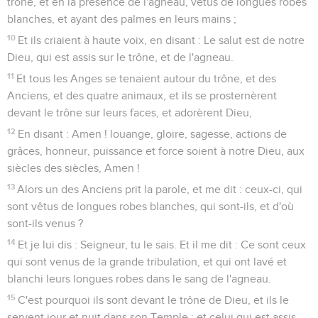
trône, et en la présence de l'agneau, vêtus de longues robes
blanches, et ayant des palmes en leurs mains ;
10
Et ils criaient à haute voix, en disant : Le salut est de notre
Dieu, qui est assis sur le trône, et de l'agneau.
11
Et tous les Anges se tenaient autour du trône, et des
Anciens, et des quatre animaux, et ils se prosternèrent
devant le trône sur leurs faces, et adorèrent Dieu,
12
En disant : Amen ! louange, gloire, sagesse, actions de
grâces, honneur, puissance et force soient à notre Dieu, aux
siècles des siècles, Amen !
13
Alors un des Anciens prit la parole, et me dit : ceux-ci, qui
sont vêtus de longues robes blanches, qui sont-ils, et d'où
sont-ils venus ?
14
Et je lui dis : Seigneur, tu le sais. Et il me dit : Ce sont ceux
qui sont venus de la grande tribulation, et qui ont lavé et
blanchi leurs longues robes dans le sang de l'agneau.
15
C'est pourquoi ils sont devant le trône de Dieu, et ils le
servent jour et nuit dans son Temple ; et celui qui est assis