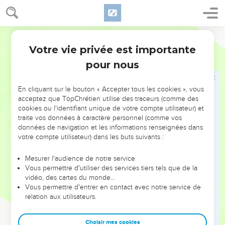
la fornication, et pour [leur faire] manger des choses
sacrifiées aux idoles.
21
Et je lui ai donné du temps, afin qu'elle se repentit de sa
Martin
prostitution ; mais elle ne s'est point repentie.
Votre vie privée est importante
Apocalypse
2
22
Voici, je vais la réduire au lit, et [mettre] dans une grande
pour nous
affliction ceux qui commettent adultère avec elle, s'ils ne se
repentent de leurs œuvres ;
En cliquant sur le bouton « Accepter tous les cookies », vous
23
Et je ferai mourir de mort ses enfants ; et toutes les Eglises
acceptez que TopChrétien utilise des traceurs (comme des
connaîtront que je suis celui qui sonde les reins et les
cookies ou l'identifiant unique de votre compte utilisateur) et
traite vos données à caractère personnel (comme vos
cœurs ; et je rendrai à chacun de vous selon ses œuvres.
données de navigation et les informations renseignées dans
24
Mais je vous dis à vous et aux autres qui sont à Thyatire, à
votre compte utilisateur) dans les buts suivants :
tous ceux qui n'ont point cette doctrine, et qui n'ont point
connu les profondeurs de satan, comme ils parlent, que je ne
Mesurer l'audience de notre service
Vous permettre d'utiliser des services tiers tels que de la
mettrai point sur vous d'autre charge.
vidéo, des cartes du monde…
25
Mais retenez ce que vous avez, jusqu'à ce que je vienne.
Vous permettre d'entrer en contact avec notre service de
relation aux utilisateurs.
26
Car à celui qui aura vaincu, et qui aura gardé mes œuvres
jusqu'à la fin, je lui donnerai puissance sur les nations :
Choisir mes cookies
27