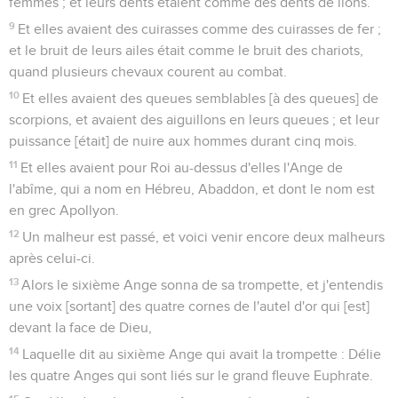
femmes ; et leurs dents étaient comme des dents de lions.
9
Et elles avaient des cuirasses comme des cuirasses de fer ;
et le bruit de leurs ailes était comme le bruit des chariots,
quand plusieurs chevaux courent au combat.
10
Et elles avaient des queues semblables [à des queues] de
scorpions, et avaient des aiguillons en leurs queues ; et leur
puissance [était] de nuire aux hommes durant cinq mois.
11
Et elles avaient pour Roi au-dessus d'elles l'Ange de
l'abîme, qui a nom en Hébreu, Abaddon, et dont le nom est
en grec Apollyon.
12
Un malheur est passé, et voici venir encore deux malheurs
après celui-ci.
13
Alors le sixième Ange sonna de sa trompette, et j'entendis
une voix [sortant] des quatre cornes de l'autel d'or qui [est]
devant la face de Dieu,
14
Laquelle dit au sixième Ange qui avait la trompette : Délie
les quatre Anges qui sont liés sur le grand fleuve Euphrate.