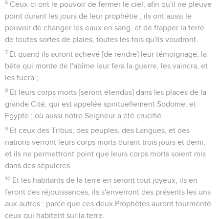
6
Ceux-ci ont le pouvoir de fermer le ciel, afin qu'il ne pleuve
point durant les jours de leur prophétie ; ils ont aussi le
pouvoir de changer les eaux en sang, et de frapper la terre
de toutes sortes de plaies, toutes les fois qu'ils voudront.
7
Et quand ils auront achevé [de rendre] leur témoignage, la
bête qui monte de l'abîme leur fera la guerre, les vaincra, et
les tuera ;
8
Et leurs corps morts [seront étendus] dans les places de la
grande Cité, qui est appelée spirituellement Sodome, et
Egypte ; où aussi notre Seigneur a été crucifié.
9
Et ceux des Tribus, des peuples, des Langues, et des
nations verront leurs corps morts durant trois jours et demi,
et ils ne permettront point que leurs corps morts soient mis
dans des sépulcres.
10
Et les habitants de la terre en seront tout joyeux, ils en
feront des réjouissances, ils s'enverront des présents les uns
aux autres ; parce que ces deux Prophètes auront tourmenté
ceux qui habitent sur la terre.