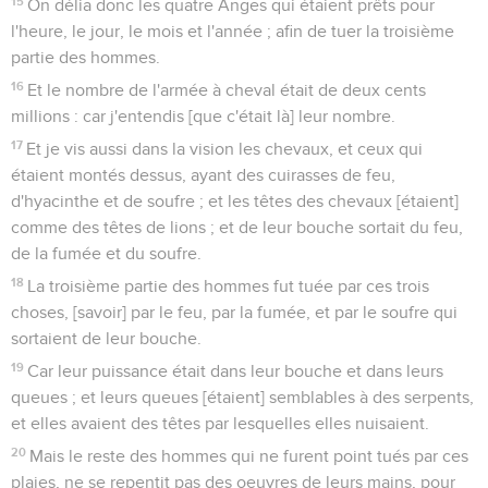
15
On délia donc les quatre Anges qui étaient prêts pour
l'heure, le jour, le mois et l'année ; afin de tuer la troisième
partie des hommes.
16
Et le nombre de l'armée à cheval était de deux cents
millions : car j'entendis [que c'était là] leur nombre.
17
Et je vis aussi dans la vision les chevaux, et ceux qui
étaient montés dessus, ayant des cuirasses de feu,
d'hyacinthe et de soufre ; et les têtes des chevaux [étaient]
comme des têtes de lions ; et de leur bouche sortait du feu,
de la fumée et du soufre.
18
La troisième partie des hommes fut tuée par ces trois
choses, [savoir] par le feu, par la fumée, et par le soufre qui
sortaient de leur bouche.
19
Car leur puissance était dans leur bouche et dans leurs
queues ; et leurs queues [étaient] semblables à des serpents,
et elles avaient des têtes par lesquelles elles nuisaient.
20
Mais le reste des hommes qui ne furent point tués par ces
plaies, ne se repentit pas des oeuvres de leurs mains, pour