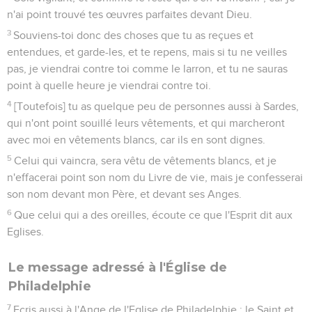
n'ai point trouvé tes œuvres parfaites devant Dieu.
3
Souviens-toi donc des choses que tu as reçues et
entendues, et garde-les, et te repens, mais si tu ne veilles
pas, je viendrai contre toi comme le larron, et tu ne sauras
point à quelle heure je viendrai contre toi.
4
[Toutefois] tu as quelque peu de personnes aussi à Sardes,
qui n'ont point souillé leurs vêtements, et qui marcheront
avec moi en vêtements blancs, car ils en sont dignes.
5
Celui qui vaincra, sera vêtu de vêtements blancs, et je
n'effacerai point son nom du Livre de vie, mais je confesserai
son nom devant mon Père, et devant ses Anges.
6
Que celui qui a des oreilles, écoute ce que l'Esprit dit aux
Eglises.
Le message adressé à l'Église de
Philadelphie
7
Ecris aussi à l'Ange de l'Eglise de Philadelphie : le Saint et