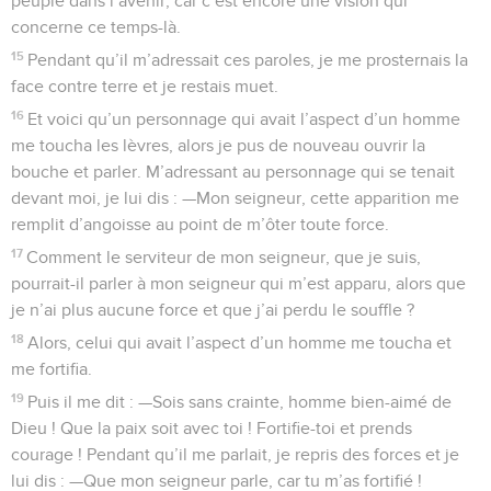
peuple dans l’avenir, car c’est encore une vision qui
concerne ce temps-là.
15
Pendant qu’il m’adressait ces paroles, je me prosternais la
face contre terre et je restais muet.
16
Et voici qu’un personnage qui avait l’aspect d’un homme
me toucha les lèvres, alors je pus de nouveau ouvrir la
bouche et parler. M’adressant au personnage qui se tenait
devant moi, je lui dis : —Mon seigneur, cette apparition me
remplit d’angoisse au point de m’ôter toute force.
17
Comment le serviteur de mon seigneur, que je suis,
pourrait-il parler à mon seigneur qui m’est apparu, alors que
je n’ai plus aucune force et que j’ai perdu le souffle ?
18
Alors, celui qui avait l’aspect d’un homme me toucha et
me fortifia.
19
Puis il me dit : —Sois sans crainte, homme bien-aimé de
Dieu ! Que la paix soit avec toi ! Fortifie-toi et prends
courage ! Pendant qu’il me parlait, je repris des forces et je
lui dis : —Que mon seigneur parle, car tu m’as fortifié !