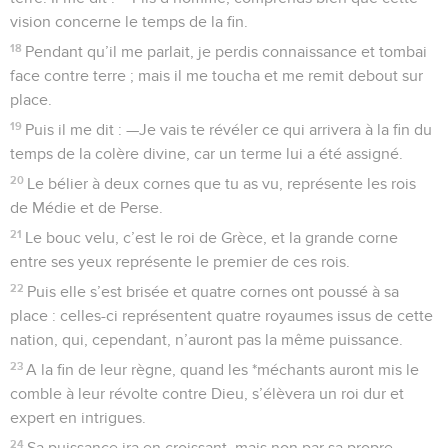
vision concerne le temps de la fin.
18
Pendant qu’il me parlait, je perdis connaissance et tombai
face contre terre ; mais il me toucha et me remit debout sur
place.
19
Puis il me dit : —Je vais te révéler ce qui arrivera à la fin du
temps de la colère divine, car un terme lui a été assigné.
20
Le bélier à deux cornes que tu as vu, représente les rois
de Médie et de Perse.
21
Le bouc velu, c’est le roi de Grèce, et la grande corne
entre ses yeux représente le premier de ces rois.
22
Puis elle s’est brisée et quatre cornes ont poussé à sa
place : celles-ci représentent quatre royaumes issus de cette
nation, qui, cependant, n’auront pas la même puissance.
23
A la fin de leur règne, quand les *méchants auront mis le
comble à leur révolte contre Dieu, s’élèvera un roi dur et
expert en intrigues.
24
Sa puissance ira en croissant, mais non par sa propre