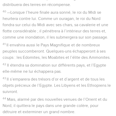
distribuera des terres en récompense.
40
—Lorsque l’heure finale aura sonné, le roi du Midi se
heurtera contre lui. Comme un ouragan, le roi du Nord
fondra sur celui du Midi avec ses chars, sa cavalerie et une
flotte considérable ; il pénétrera à l’intérieur des terres et,
comme une inondation, il les submergera sur son passage.
41
Il envahira aussi le Pays Magnifique et de nombreux
peuples succomberont. Quelques-uns échapperont à ses
coups : les Edomites, les Moabites et l’élite des Ammonites.
42
Il étendra sa domination sur différents pays, et l’Egypte
elle-même ne lui échappera pas.
43
Il s’emparera des trésors d’or et d’argent et de tous les
objets précieux de l’Egypte. Les Libyens et les Ethiopiens le
suivront.
44
Mais, alarmé par des nouvelles venues de l’Orient et du
Nord, il quittera le pays dans une grande colère, pour
détruire et exterminer un grand nombre.