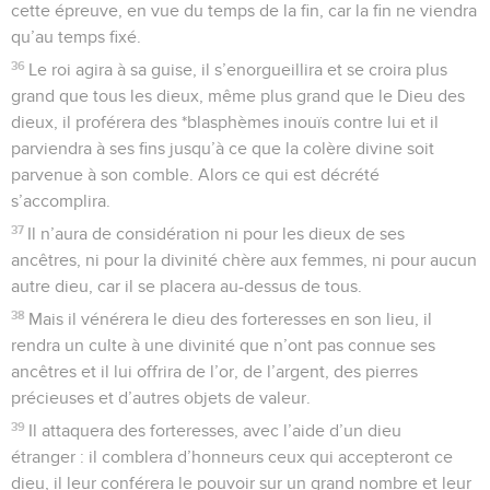
cette épreuve, en vue du temps de la fin, car la fin ne viendra
qu’au temps fixé.
36
Le roi agira à sa guise, il s’enorgueillira et se croira plus
grand que tous les dieux, même plus grand que le Dieu des
dieux, il proférera des *blasphèmes inouïs contre lui et il
parviendra à ses fins jusqu’à ce que la colère divine soit
parvenue à son comble. Alors ce qui est décrété
s’accomplira.
37
Il n’aura de considération ni pour les dieux de ses
ancêtres, ni pour la divinité chère aux femmes, ni pour aucun
autre dieu, car il se placera au-dessus de tous.
38
Mais il vénérera le dieu des forteresses en son lieu, il
rendra un culte à une divinité que n’ont pas connue ses
ancêtres et il lui offrira de l’or, de l’argent, des pierres
précieuses et d’autres objets de valeur.
39
Il attaquera des forteresses, avec l’aide d’un dieu
étranger : il comblera d’honneurs ceux qui accepteront ce
dieu, il leur conférera le pouvoir sur un grand nombre et leur