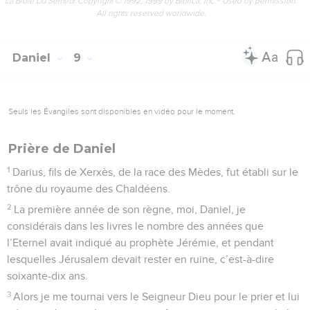
La Bible Du Semeur Copyright © 1992, 1999 by Biblica, Inc.® Used by permission.
All rights reserved worldwide.
Daniel
9
Seuls les Évangiles sont disponibles en vidéo pour le moment.
Prière de Daniel
1
Darius, fils de Xerxès, de la race des Mèdes, fut établi sur le
trône du royaume des Chaldéens.
2
La première année de son règne, moi, Daniel, je
considérais dans les livres le nombre des années que
l’Eternel avait indiqué au prophète Jérémie, et pendant
lesquelles Jérusalem devait rester en ruine, c’est-à-dire
soixante-dix ans.
3
Alors je me tournai vers le Seigneur Dieu pour le prier et lui