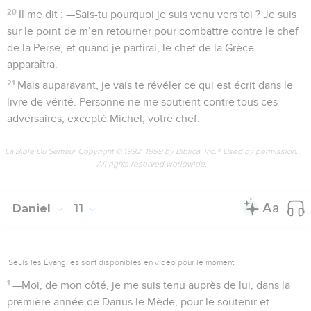
20
Il me dit : —Sais-tu pourquoi je suis venu vers toi ? Je suis
sur le point de m’en retourner pour combattre contre le chef
de la Perse, et quand je partirai, le chef de la Grèce
apparaîtra.
21
Mais auparavant, je vais te révéler ce qui est écrit dans le
livre de vérité. Personne ne me soutient contre tous ces
adversaires, excepté Michel, votre chef.
La Bible Du Semeur Copyright © 1992, 1999 by Biblica, Inc.® Used by permission.
All rights reserved worldwide.
Daniel
11
Seuls les Évangiles sont disponibles en vidéo pour le moment.
1
—Moi, de mon côté, je me suis tenu auprès de lui, dans la
première année de Darius le Mède, pour le soutenir et