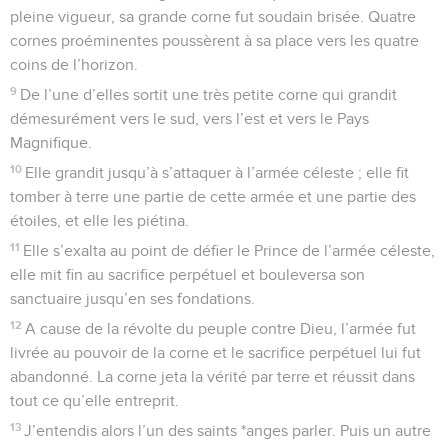
pleine vigueur, sa grande corne fut soudain brisée. Quatre
cornes proéminentes poussèrent à sa place vers les quatre
coins de l’horizon.
9
De l’une d’elles sortit une très petite corne qui grandit
démesurément vers le sud, vers l’est et vers le Pays
Magnifique.
10
Elle grandit jusqu’à s’attaquer à l’armée céleste ; elle fit
tomber à terre une partie de cette armée et une partie des
étoiles, et elle les piétina.
11
Elle s’exalta au point de défier le Prince de l’armée céleste,
elle mit fin au sacrifice perpétuel et bouleversa son
sanctuaire jusqu’en ses fondations.
12
A cause de la révolte du peuple contre Dieu, l’armée fut
livrée au pouvoir de la corne et le sacrifice perpétuel lui fut
abandonné. La corne jeta la vérité par terre et réussit dans
tout ce qu’elle entreprit.
13
J’entendis alors l’un des saints *anges parler. Puis un autre