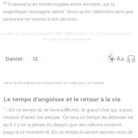
45
Il dressera les tentes royales entre les mers, sur la
magnifique montagne sainte. Alors sa fin l’atteindra sans que
personne ne vienne à son secours.
La Bible Du Semeur Copyright © 1992, 1999 by Biblica, Inc.® Used by permission.
All rights reserved worldwide.
Daniel
12
Seuls les Évangiles sont disponibles en vidéo pour le moment.
Le temps d'angoisse et le retour à la vie
1
—En ce temps-là, se lèvera Michel, le grand chef qui a pour
mission d’aider ton peuple. Ce sera un temps de détresse tel
qu’il n’y en a jamais eu depuis que des nations existent
jusqu’à ce moment-là. En ce temps-là seront sauvés ceux de