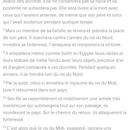
établir des accords. Elle ne conservera pas sa force et sa
postérité ne subsistera pas. Elle sera livrée à la mort avec
ceux qui l’avaient amenée, de même que son père et celui
qui l’avait soutenue pendant quelque temps.
7
Mais un membre de sa famille se lèvera et prendra la place
de son père. Il marchera contre l’armée du roi du Nord,
investira sa forteresse, l’attaquera et remportera la victoire.
8
Il emportera même comme butin en Egypte leurs idoles et
leurs statues de métal fondu avec leurs objets précieux d’or
et d’argent consacrés à ces divinités. Pendant quelques
années, il se tiendra loin du roi du Nord.
9
Par la suite, celui-ci envahira le royaume du roi du Midi,
puis il retournera dans son pays.
10
Ses fils se rassembleront et mobiliseront une armée très
nombreuse qui submergera tout sur son passage, ils
inonderont le pays. Sur le chemin du retour, ils attaqueront la
forteresse.
11
C’est alors que le roi du Midi, exaspéré, lancera une