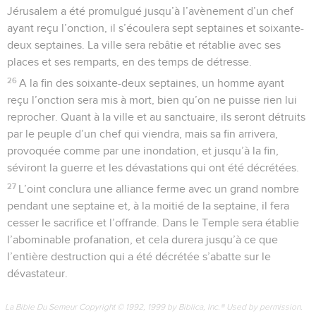
Jérusalem a été promulgué jusqu’à l’avènement d’un chef
ayant reçu l’onction, il s’écoulera sept septaines et soixante-
deux septaines. La ville sera rebâtie et rétablie avec ses
places et ses remparts, en des temps de détresse.
26
A la fin des soixante-deux septaines, un homme ayant
reçu l’onction sera mis à mort, bien qu’on ne puisse rien lui
reprocher. Quant à la ville et au sanctuaire, ils seront détruits
par le peuple d’un chef qui viendra, mais sa fin arrivera,
provoquée comme par une inondation, et jusqu’à la fin,
séviront la guerre et les dévastations qui ont été décrétées.
27
L’oint conclura une alliance ferme avec un grand nombre
pendant une septaine et, à la moitié de la septaine, il fera
cesser le sacrifice et l’offrande. Dans le Temple sera établie
l’abominable profanation, et cela durera jusqu’à ce que
l’entière destruction qui a été décrétée s’abatte sur le
dévastateur.
La Bible Du Semeur Copyright © 1992, 1999 by Biblica, Inc.® Used by permission.