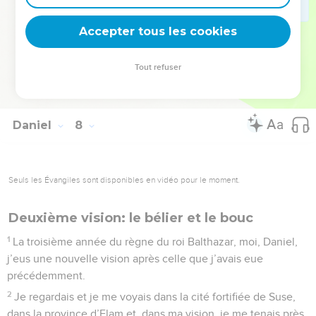
effrayé par mes pensées et j’en devins blême. Je gardai ces
Accepter tous les cookies
choses en mémoire.
La Bible Du Semeur Copyright © 1992, 1999 by Biblica, Inc.® Used by permission.
Tout refuser
All rights reserved worldwide.
Daniel
8
Seuls les Évangiles sont disponibles en vidéo pour le moment.
Deuxième vision: le bélier et le bouc
1
La troisième année du règne du roi Balthazar, moi, Daniel,
j’eus une nouvelle vision après celle que j’avais eue
précédemment.
2
Je regardais et je me voyais dans la cité fortifiée de Suse,
dans la province d’Elam et, dans ma vision, je me tenais près