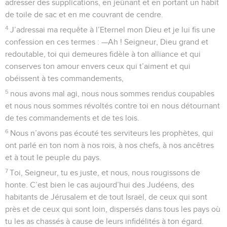
adresser des supplications, en jeûnant et en portant un habit
de toile de sac et en me couvrant de cendre.
4
J’adressai ma requête à l’Eternel mon Dieu et je lui fis une
confession en ces termes : —Ah ! Seigneur, Dieu grand et
redoutable, toi qui demeures fidèle à ton alliance et qui
conserves ton amour envers ceux qui t’aiment et qui
obéissent à tes commandements,
5
nous avons mal agi, nous nous sommes rendus coupables
et nous nous sommes révoltés contre toi en nous détournant
de tes commandements et de tes lois.
6
Nous n’avons pas écouté tes serviteurs les prophètes, qui
ont parlé en ton nom à nos rois, à nos chefs, à nos ancêtres
et à tout le peuple du pays.
7
Toi, Seigneur, tu es juste, et nous, nous rougissons de
honte. C’est bien le cas aujourd’hui des Judéens, des
habitants de Jérusalem et de tout Israël, de ceux qui sont
près et de ceux qui sont loin, dispersés dans tous les pays où
tu les as chassés à cause de leurs infidélités à ton égard.