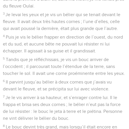
du fleuve Oulaï.
3
Je levai les yeux et je vis un bélier qui se tenait devant le
fleuve. Il avait deux très hautes cornes ; l’une d’elles, celle
qui avait poussé la dernière, était plus grande que l’autre.
4
Puis je vis le bélier frapper en direction de l’ouest, du nord
et du sud, et aucune bête ne pouvait lui résister ni lui
échapper. Il agissait à sa guise et il grandissait.
5
Tandis que je réfléchissais, je vis un bouc arriver de
l’occident ; il parcourait toute l’étendue de la terre, sans
toucher le sol. Il avait une corne proéminente entre les yeux.
6
Il parvint jusqu’au bélier à deux cornes que j’avais vu
devant le fleuve, et se précipita sur lui avec violence.
7
Je le vis arriver à sa hauteur, et s’enrager contre lui. Il le
frappa et brisa ses deux cornes ; le bélier n’eut pas la force
de lui résister : le bouc le jeta à terre et le piétina. Personne
ne vint délivrer le bélier du bouc.
8
Le bouc devint très grand, mais lorsqu’il était encore en