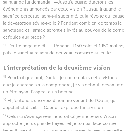
saint ange lui demanda : —Jusqu’à quand dureront les
événements annoncés par cette vision ? Jusqu’à quand le
sacrifice perpétuel sera-t-il supprimé, et la révolte qui cause
la dévastation sévira-t-elle ? Pendant combien de temps le
sanctuaire et l’armée seront-ils livrés au pouvoir de la corne
et foulés aux pieds ?
14
L’autre ange me dit : —Pendant 1 150 soirs et 1 150 matins,
puis le sanctuaire sera de nouveau consacré au culte.
L'interprétation de la deuxième vision
15
Pendant que moi, Daniel, je contemplais cette vision et
que je cherchais à la comprendre, je vis debout, devant moi,
un être ayant l’aspect d’un homme.
16
Et j’entendis une voix d’homme venant de l’Oulaï, qui
appelait et disait : —Gabriel, explique-lui la vision.
17
Celui-ci s’avança vers l’endroit où je me tenais. A son
approche, je fus pris de frayeur et je tombai face contre
terre. Il me dit : —Fils d’homme, comprends bien que cette