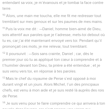
entendant sa voix, je m’évanouis et je tombai la face contre
terre.
10
Alors, une main me toucha, elle me fit me redresser tout
tremblant sur mes genoux et sur les paumes de mes mains.
11
Puis la voix me dit : —Daniel, homme bien-aimé de Dieu,
sois attentif aux paroles que je t’adresse, mets-toi debout où
tu es, car j’ai été maintenant envoyé vers toi. Pendant qu’il
prononçait ces mots, je me relevai, tout tremblant.
12
Il poursuivit : —Sois sans crainte, Daniel ; car, dès le
premier jour où tu as appliqué ton cœur à comprendre et à
t’humilier devant ton Dieu, ta prière a été entendue ; et je
suis venu vers toi, en réponse à tes paroles.
13
Mais le chef du royaume de Perse s’est opposé à moi
durant vingt et un jours. Alors Michel, l’un des principaux
chefs, est venu à mon aide et je suis resté là auprès des rois
de Perse.
14
Je suis venu pour te faire comprendre ce qui arrivera à ton