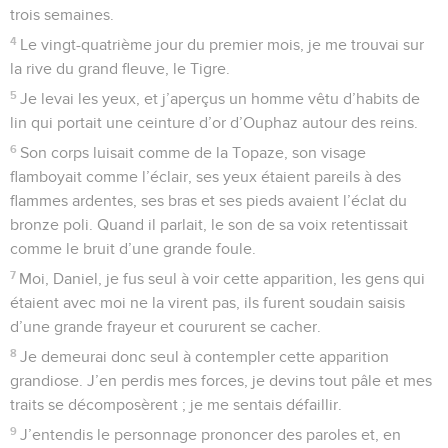
trois semaines.
4
Le vingt-quatrième jour du premier mois, je me trouvai sur
la rive du grand fleuve, le Tigre.
5
Je levai les yeux, et j’aperçus un homme vêtu d’habits de
lin qui portait une ceinture d’or d’Ouphaz autour des reins.
6
Son corps luisait comme de la Topaze, son visage
flamboyait comme l’éclair, ses yeux étaient pareils à des
flammes ardentes, ses bras et ses pieds avaient l’éclat du
bronze poli. Quand il parlait, le son de sa voix retentissait
comme le bruit d’une grande foule.
7
Moi, Daniel, je fus seul à voir cette apparition, les gens qui
étaient avec moi ne la virent pas, ils furent soudain saisis
d’une grande frayeur et coururent se cacher.
8
Je demeurai donc seul à contempler cette apparition
grandiose. J’en perdis mes forces, je devins tout pâle et mes
traits se décomposèrent ; je me sentais défaillir.
9
J’entendis le personnage prononcer des paroles et, en