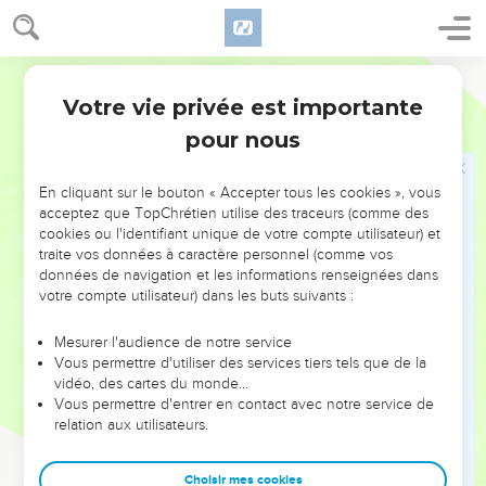
Il sera différent de tous les royaumes précédents : il dévorera
le monde entier, le piétinera et le déchiquettera.
24
Les dix cornes représentent dix rois qui surgiront de ce
Semeur
royaume. Un autre roi se lèvera après eux, il sera différent de
Votre vie privée est importante
Daniel
7
ses prédécesseurs. Il renversera trois rois.
pour nous
25
Il proférera des paroles contre le Très-Haut, opprimera les
membres du peuple saint, entreprendra de changer le
En cliquant sur le bouton « Accepter tous les cookies », vous
calendrier et la loi ; pendant trois temps et demi, le peuple
acceptez que TopChrétien utilise des traceurs (comme des
saint sera livré à sa merci.
cookies ou l'identifiant unique de votre compte utilisateur) et
traite vos données à caractère personnel (comme vos
26
Mais alors, la cour de justice siégera et on ôtera la
données de navigation et les informations renseignées dans
domination à ce roi pour l’exterminer et le faire périr
votre compte utilisateur) dans les buts suivants :
définitivement.
Mesurer l'audience de notre service
27
Le règne, la souveraineté et la grandeur de tous les
Vous permettre d'utiliser des services tiers tels que de la
royaumes qui sont sous le ciel seront attribués aux membres
vidéo, des cartes du monde…
du peuple saint du Très-Haut. Le règne de ce peuple est
Vous permettre d'entrer en contact avec notre service de
relation aux utilisateurs.
éternel, et toutes les puissances du monde le serviront et lui
obéiront. »
Choisir mes cookies
28
Ici prend fin le récit. Quant à moi, Daniel, je fus très