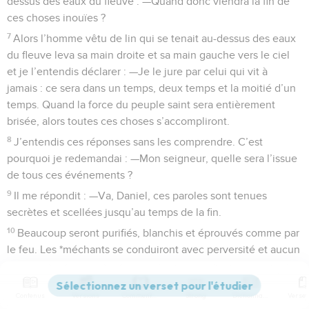
dessus des eaux du fleuve : —Quand donc viendra la fin de
ces choses inouïes ?
7
Alors l’homme vêtu de lin qui se tenait au-dessus des eaux
du fleuve leva sa main droite et sa main gauche vers le ciel
et je l’entendis déclarer : —Je le jure par celui qui vit à
jamais : ce sera dans un temps, deux temps et la moitié d’un
temps. Quand la force du peuple saint sera entièrement
brisée, alors toutes ces choses s’accompliront.
8
J’entendis ces réponses sans les comprendre. C’est
pourquoi je redemandai : —Mon seigneur, quelle sera l’issue
de tous ces événements ?
9
Il me répondit : —Va, Daniel, ces paroles sont tenues
secrètes et scellées jusqu’au temps de la fin.
10
Beaucoup seront purifiés, blanchis et éprouvés comme par
le feu. Les *méchants se conduiront avec perversité et aucun
d’eux n’aura la sagesse de comprendre, mais ceux qui auront
du discernement comprendront.
Contenus
Versions
Commentaires
Strong
Dictionnaire
11
Depuis le moment où l’on fera cesser le sacrifice perpétuel