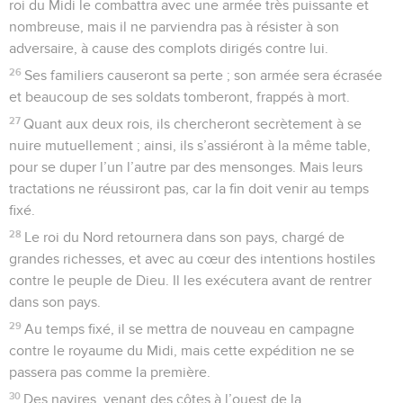
roi du Midi le combattra avec une armée très puissante et
nombreuse, mais il ne parviendra pas à résister à son
adversaire, à cause des complots dirigés contre lui.
26
Ses familiers causeront sa perte ; son armée sera écrasée
et beaucoup de ses soldats tomberont, frappés à mort.
27
Quant aux deux rois, ils chercheront secrètement à se
nuire mutuellement ; ainsi, ils s’assiéront à la même table,
pour se duper l’un l’autre par des mensonges. Mais leurs
tractations ne réussiront pas, car la fin doit venir au temps
fixé.
28
Le roi du Nord retournera dans son pays, chargé de
grandes richesses, et avec au cœur des intentions hostiles
contre le peuple de Dieu. Il les exécutera avant de rentrer
dans son pays.
29
Au temps fixé, il se mettra de nouveau en campagne
contre le royaume du Midi, mais cette expédition ne se
passera pas comme la première.
30
Des navires, venant des côtes à l’ouest de la