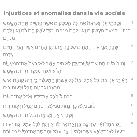
Injustices et anomalies dans la vie sociale
1
וְשַׁ֣בְתִּֽי אֲנִ֗י וָאֶרְאֶה֙ אֶת־כָּל־הָ֣עֲשֻׁקִ֔ים אֲשֶׁ֥ר נַעֲשִׂ֖ים תַּ֣חַת הַשָּׁ֑מֶשׁ
וְהִנֵּ֣ה ׀ דִּמְעַ֣ת הָעֲשֻׁקִ֗ים וְאֵ֤ין לָהֶם֙ מְנַחֵ֔ם וּמִיַּ֤ד עֹֽשְׁקֵיהֶם֙ כֹּ֔חַ וְאֵ֥ין לָהֶ֖ם
מְנַחֵֽם׃
2
וְשַׁבֵּ֧חַ אֲנִ֛י אֶת־הַמֵּתִ֖ים שֶׁכְּבָ֣ר מֵ֑תוּ מִן־הַ֣חַיִּ֔ים אֲשֶׁ֛ר הֵ֥מָּה חַיִּ֖ים
עֲדֶֽנָה׃
3
וְטוֹב֙ מִשְּׁנֵיהֶ֔ם אֵ֥ת אֲשֶׁר־עֲדֶ֖ן לֹ֣א הָיָ֑ה אֲשֶׁ֤ר לֹֽא־רָאָה֙ אֶת־הַמַּעֲשֶׂ֣ה
הָרָ֔ע אֲשֶׁ֥ר נַעֲשָׂ֖ה תַּ֥חַת הַשָּֽׁמֶשׁ׃
4
וְרָאִ֨יתִֽי אֲנִ֜י אֶת־כָּל־עָמָ֗ל וְאֵת֙ כָּל־כִּשְׁר֣וֹן הַֽמַּעֲשֶׂ֔ה כִּ֛י הִ֥יא קִנְאַת־אִ֖ישׁ
מֵרֵעֵ֑הוּ גַּם־זֶ֥ה הֶ֖בֶל וּרְע֥וּת רֽוּחַ׃
5
הַכְּסִיל֙ חֹבֵ֣ק אֶת־יָדָ֔יו וְאֹכֵ֖ל אֶת־בְּשָׂרֽוֹ׃
6
ט֕וֹב מְלֹ֥א כַ֖ף נָ֑חַת מִמְּלֹ֥א חָפְנַ֛יִם עָמָ֖ל וּרְע֥וּת רֽוּחַ׃
7
וְשַׁ֧בְתִּי אֲנִ֛י וָאֶרְאֶ֥ה הֶ֖בֶל תַּ֥חַת הַשָּֽׁמֶשׁ׃
8
יֵ֣שׁ אֶחָד֩ וְאֵ֨ין שֵׁנִ֜י גַּ֣ם בֵּ֧ן וָאָ֣ח אֵֽין־ל֗וֹ וְאֵ֥ין קֵץ֙ לְכָל־עֲמָל֔וֹ גַּם־*עיניו
**עֵינ֖וֹ לֹא־תִשְׂבַּ֣ע עֹ֑שֶׁר וּלְמִ֣י ׀ אֲנִ֣י עָמֵ֗ל וּמְחַסֵּ֤ר אֶת־נַפְשִׁי֙ מִטּוֹבָ֔ה