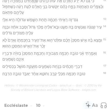
כִּ֡י גַּם֩ לֹֽא־יֵדַ֨ע הָאָדָ֜ם אֶת־עִתּ֗וֹ כַּדָּגִים֙ שֶׁנֶּֽאֱחָזִים֙ בִּמְצוֹדָ֣ה רָעָ֔ה
וְכַ֨צִּפֳּרִ֔ים הָאֲחֻז֖וֹת בַּפָּ֑ח כָּהֵ֗ם יֽוּקָשִׁים֙ בְּנֵ֣י הָֽאָדָ֔ם לְעֵ֣ת רָעָ֔ה כְּשֶׁתִּפּ֥וֹל
עֲלֵיהֶ֖ם פִּתְאֹֽם׃
13
גַּם־זֹ֛ה רָאִ֥יתִי חָכְמָ֖ה תַּ֣חַת הַשָּׁ֑מֶשׁ וּגְדוֹלָ֥ה הִ֖יא אֵלָֽי׃
14
עִ֣יר קְטַנָּ֔ה וַאֲנָשִׁ֥ים בָּ֖הּ מְעָ֑ט וּבָֽא־אֵלֶ֜יהָ מֶ֤לֶךְ גָּדוֹל֙ וְסָבַ֣ב אֹתָ֔הּ וּבָנָ֥ה
עָלֶ֖יהָ מְצוֹדִ֥ים גְּדֹלִֽים׃
15
וּמָ֣צָא בָ֗הּ אִ֤ישׁ מִסְכֵּן֙ חָכָ֔ם וּמִלַּט־ה֥וּא אֶת־הָעִ֖יר בְּחָכְמָת֑וֹ וְאָדָם֙ לֹ֣א
זָכַ֔ר אֶת־הָאִ֥ישׁ הַמִּסְכֵּ֖ן הַהּֽוּא׃
16
וְאָמַ֣רְתִּי אָ֔נִי טוֹבָ֥ה חָכְמָ֖ה מִגְּבוּרָ֑ה וְחָכְמַ֤ת הַמִּסְכֵּן֙ בְּזוּיָ֔ה וּדְבָרָ֖יו
אֵינָ֥ם נִשְׁמָעִֽים׃
17
דִּבְרֵ֣י חֲכָמִ֔ים בְּנַ֖חַת נִשְׁמָעִ֑ים מִזַּעֲקַ֥ת מוֹשֵׁ֖ל בַּכְּסִילִֽים׃
18
טוֹבָ֥ה חָכְמָ֖ה מִכְּלֵ֣י קְרָ֑ב וְחוֹטֶ֣א אֶחָ֔ד יְאַבֵּ֥ד טוֹבָ֥ה הַרְבֵּֽה׃
Hébreu : © Westminster Leningrad Codex - tanach.us --- Grec : © 2010 by the
Society of Biblical Literature and Logos Bible Software - sblgnt.com
Ecclésiaste
10