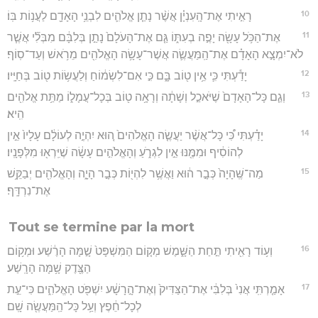
10
רָאִ֣יתִי אֶת־הָֽעִנְיָ֗ן אֲשֶׁ֨ר נָתַ֧ן אֱלֹהִ֛ים לִבְנֵ֥י הָאָדָ֖ם לַעֲנ֥וֹת בּֽוֹ׃
11
אֶת־הַכֹּ֥ל עָשָׂ֖ה יָפֶ֣ה בְעִתּ֑וֹ גַּ֤ם אֶת־הָעֹלָם֙ נָתַ֣ן בְּלִבָּ֔ם מִבְּלִ֞י אֲשֶׁ֧ר
לֹא־יִמְצָ֣א הָאָדָ֗ם אֶת־הַֽמַּעֲשֶׂ֛ה אֲשֶׁר־עָשָׂ֥ה הָאֱלֹהִ֖ים מֵרֹ֥אשׁ וְעַד־סֽוֹף׃
12
יָדַ֕עְתִּי כִּ֛י אֵ֥ין ט֖וֹב בָּ֑ם כִּ֣י אִם־לִשְׂמ֔וֹחַ וְלַעֲשׂ֥וֹת ט֖וֹב בְּחַיָּֽיו׃
13
וְגַ֤ם כָּל־הָאָדָם֙ שֶׁיֹּאכַ֣ל וְשָׁתָ֔ה וְרָאָ֥ה ט֖וֹב בְּכָל־עֲמָל֑וֹ מַתַּ֥ת אֱלֹהִ֖ים
הִֽיא׃
14
יָדַ֗עְתִּי כִּ֠י כָּל־אֲשֶׁ֨ר יַעֲשֶׂ֤ה הָאֱלֹהִים֙ ה֚וּא יִהְיֶ֣ה לְעוֹלָ֔ם עָלָיו֙ אֵ֣ין
לְהוֹסִ֔יף וּמִמֶּ֖נּוּ אֵ֣ין לִגְרֹ֑עַ וְהָאֱלֹהִ֣ים עָשָׂ֔ה שֶׁיִּֽרְא֖וּ מִלְּפָנָֽיו׃
15
מַה־שֶּֽׁהָיָה֙ כְּבָ֣ר ה֔וּא וַאֲשֶׁ֥ר לִהְי֖וֹת כְּבָ֣ר הָיָ֑ה וְהָאֱלֹהִ֖ים יְבַקֵּ֥שׁ
אֶת־נִרְדָּֽף׃
Tout se termine par la mort
16
וְע֥וֹד רָאִ֖יתִי תַּ֣חַת הַשָּׁ֑מֶשׁ מְק֤וֹם הַמִּשְׁפָּט֙ שָׁ֣מָּה הָרֶ֔שַׁע וּמְק֥וֹם
הַצֶּ֖דֶק שָׁ֥מָּה הָרָֽשַׁע׃
17
אָמַ֤רְתִּֽי אֲנִי֙ בְּלִבִּ֔י אֶת־הַצַּדִּיק֙ וְאֶת־הָ֣רָשָׁ֔ע יִשְׁפֹּ֖ט הָאֱלֹהִ֑ים כִּי־עֵ֣ת
לְכָל־חֵ֔פֶץ וְעַ֥ל כָּל־הַֽמַּעֲשֶׂ֖ה שָֽׁם׃