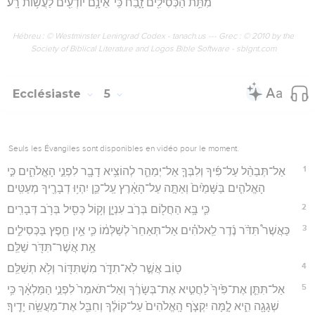
מִתֵּ֥ת הַכְּסִילִ֖ים זָ֑בַח כִּֽי־אֵינָ֥ם יוֹדְעִ֖ים לַעֲשׂ֥וֹת רָֽע׃
Hébreu : © Westminster Leningrad Codex - tanach.us --- Grec : © 2010 by the
Society of Biblical Literature and Logos Bible Software - sblgnt.com
Ecclésiaste
5
Seuls les Évangiles sont disponibles en vidéo pour le moment.
1
אַל־תְּבַהֵ֨ל עַל־פִּ֜יךָ וְלִבְּךָ֧ אַל־יְמַהֵ֛ר לְהוֹצִ֥יא דָבָ֖ר לִפְנֵ֣י הָאֱלֹהִ֑ים כִּ֣י
הָאֱלֹהִ֤ים בַּשָּׁמַ֙יִם֙ וְאַתָּ֣ה עַל־הָאָ֔רֶץ עַֽל־כֵּ֛ן יִהְי֥וּ דְבָרֶ֖יךָ מְעַטִּֽים׃
2
כִּ֛י בָּ֥א הַחֲל֖וֹם בְּרֹ֣ב עִנְיָ֑ן וְק֥וֹל כְּסִ֖יל בְּרֹ֥ב דְּבָרִֽים׃
3
כַּאֲשֶׁר֩ תִּדֹּ֨ר נֶ֜דֶר לֵֽאלֹהִ֗ים אַל־תְּאַחֵר֙ לְשַׁלְּמ֔וֹ כִּ֛י אֵ֥ין חֵ֖פֶץ בַּכְּסִילִ֑ים
אֵ֥ת אֲשֶׁר־תִּדֹּ֖ר שַׁלֵּֽם׃
4
ט֖וֹב אֲשֶׁ֣ר לֹֽא־תִדֹּ֑ר מִשֶׁתִּדּ֖וֹר וְלֹ֥א תְשַׁלֵּֽם׃
5
אַל־תִּתֵּ֤ן אֶת־פִּ֙יךָ֙ לַחֲטִ֣יא אֶת־בְּשָׂרֶ֔ךָ וְאַל־תֹּאמַר֙ לִפְנֵ֣י הַמַּלְאָ֔ךְ כִּ֥י
שְׁגָגָ֖ה הִ֑יא לָ֣מָּה יִקְצֹ֤ף הָֽאֱלֹהִים֙ עַל־קוֹלֶ֔ךָ וְחִבֵּ֖ל אֶת־מַעֲשֵׂ֥ה יָדֶֽיךָ׃