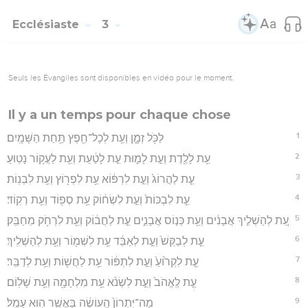
Ecclésiaste
3
Seuls les Évangiles sont disponibles en vidéo pour le moment.
Il y a un temps pour chaque chose
1
לַכֹּ֖ל זְמָ֑ן וְעֵ֥ת לְכָל־חֵ֖פֶץ תַּ֥חַת הַשָּׁמָֽיִם׃
2
עֵ֥ת לָלֶ֖דֶת וְעֵ֣ת לָמ֑וּת עֵ֣ת לָטַ֔עַת וְעֵ֖ת לַעֲק֥וֹר נָטֽוּעַ׃
3
עֵ֤ת לַהֲרוֹג֙ וְעֵ֣ת לִרְפּ֔וֹא עֵ֥ת לִפְר֖וֹץ וְעֵ֥ת לִבְנֽוֹת׃
4
עֵ֤ת לִבְכּוֹת֙ וְעֵ֣ת לִשְׂח֔וֹק עֵ֥ת סְפ֖וֹד וְעֵ֥ת רְקֽוֹד׃
5
עֵ֚ת לְהַשְׁלִ֣יךְ אֲבָנִ֔ים וְעֵ֖ת כְּנ֣וֹס אֲבָנִ֑ים עֵ֣ת לַחֲב֔וֹק וְעֵ֖ת לִרְחֹ֥ק מֵחַבֵּֽק׃
6
עֵ֤ת לְבַקֵּשׁ֙ וְעֵ֣ת לְאַבֵּ֔ד עֵ֥ת לִשְׁמ֖וֹר וְעֵ֥ת לְהַשְׁלִֽיךְ׃
7
עֵ֤ת לִקְר֙וֹעַ֙ וְעֵ֣ת לִתְפּ֔וֹר עֵ֥ת לַחֲשׁ֖וֹת וְעֵ֥ת לְדַבֵּֽר׃
8
עֵ֤ת לֶֽאֱהֹב֙ וְעֵ֣ת לִשְׂנֹ֔א עֵ֥ת מִלְחָמָ֖ה וְעֵ֥ת שָׁלֽוֹם׃
9
מַה־יִּתְרוֹן֙ הָֽעוֹשֶׂ֔ה בַּאֲשֶׁ֖ר ה֥וּא עָמֵֽל׃