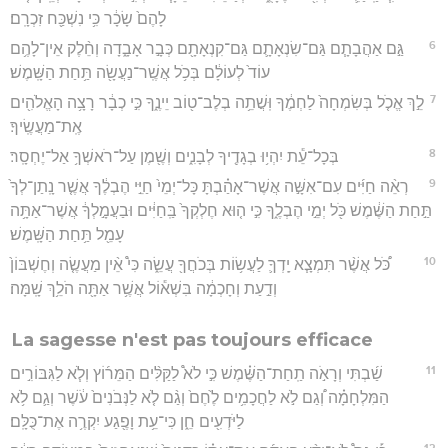
לָהֶם֙ שָׂכָ֔ר כִּ֥י נִשְׁכַּ֖ח זִכְרָֽם׃
6
גַּ֣ם אַהֲבָתָ֧ם גַּם־שִׂנְאָתָ֛ם גַּם־קִנְאָתָ֖ם כְּבָ֣ר אָבָ֑דָה וְחֵ֨לֶק אֵין־לָהֶ֥ם
עוֹד֙ לְעוֹלָ֔ם בְּכֹ֥ל אֲשֶֽׁר־נַעֲשָׂ֖ה תַּ֥חַת הַשָּֽׁמֶשׁ׃
7
לֵ֣ךְ אֱכֹ֤ל בְּשִׂמְחָה֙ לַחְמֶ֔ךָ וּֽשֲׁתֵ֥ה בְלֶב־ט֖וֹב יֵינֶ֑ךָ כִּ֣י כְבָ֔ר רָצָ֥ה הָאֱלֹהִ֖ים
אֶֽת־מַעֲשֶֽׂיךָ׃
8
בְּכָל־עֵ֕ת יִהְי֥וּ בְגָדֶ֖יךָ לְבָנִ֑ים וְשֶׁ֖מֶן עַל־רֹאשְׁךָ֥ אַל־יֶחְסָֽר׃
9
רְאֵ֨ה חַיִּ֜ים עִם־אִשָּׁ֣ה אֲשֶׁר־אָהַ֗בְתָּ כָּל־יְמֵי֙ חַיֵּ֣י הֶבְלֶ֔ךָ אֲשֶׁ֤ר נָֽתַן־לְךָ֙
תַּ֣חַת הַשֶּׁ֔מֶשׁ כֹּ֖ל יְמֵ֣י הֶבְלֶ֑ךָ כִּ֣י ה֤וּא חֶלְקְךָ֙ בַּֽחַיִּ֔ים וּבַעֲמָ֣לְךָ֔ אֲשֶׁר־אַתָּ֥ה
עָמֵ֖ל תַּ֥חַת הַשָּֽׁמֶשׁ׃
10
כֹּ֠ל אֲשֶׁ֨ר תִּמְצָ֧א יָֽדְךָ֛ לַעֲשׂ֥וֹת בְּכֹחֲךָ֖ עֲשֵׂ֑ה כִּי֩ אֵ֨ין מַעֲשֶׂ֤ה וְחֶשְׁבּוֹן֙
וְדַ֣עַת וְחָכְמָ֔ה בִּשְׁא֕וֹל אֲשֶׁ֥ר אַתָּ֖ה הֹלֵ֥ךְ שָֽׁמָּה׃
La sagesse n'est pas toujours efficace
11
שַׁ֜בְתִּי וְרָאֹ֣ה תַֽחַת־הַשֶּׁ֗מֶשׁ כִּ֣י לֹא֩ לַקַּלִּ֨ים הַמֵּר֜וֹץ וְלֹ֧א לַגִּבּוֹרִ֣ים
הַמִּלְחָמָ֗ה וְ֠גַם לֹ֣א לַחֲכָמִ֥ים לֶ֙חֶם֙ וְגַ֨ם לֹ֤א לַנְּבֹנִים֙ עֹ֔שֶׁר וְגַ֛ם לֹ֥א
לַיֹּדְעִ֖ים חֵ֑ן כִּי־עֵ֥ת וָפֶ֖גַע יִקְרֶ֥ה אֶת־כֻּלָּֽם׃
12