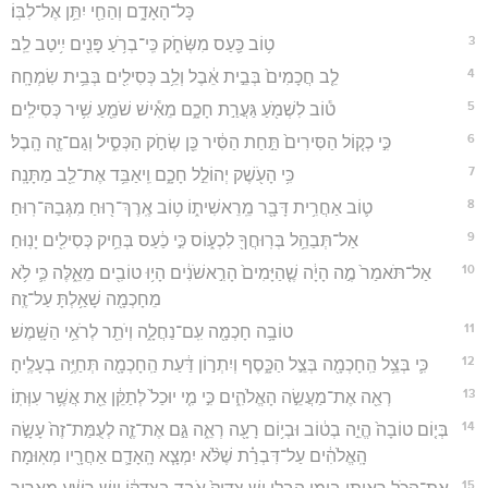
כָּל־הָאָדָ֑ם וְהַחַ֖י יִתֵּ֥ן אֶל־לִבּֽוֹ׃
3
ט֥וֹב כַּ֖עַס מִשְּׂחֹ֑ק כִּֽי־בְרֹ֥עַ פָּנִ֖ים יִ֥יטַב לֵֽב׃
4
לֵ֤ב חֲכָמִים֙ בְּבֵ֣ית אֵ֔בֶל וְלֵ֥ב כְּסִילִ֖ים בְּבֵ֥ית שִׂמְחָֽה׃
5
ט֕וֹב לִשְׁמֹ֖עַ גַּעֲרַ֣ת חָכָ֑ם מֵאִ֕ישׁ שֹׁמֵ֖עַ שִׁ֥יר כְּסִילִֽים׃
6
כִּ֣י כְק֤וֹל הַסִּירִים֙ תַּ֣חַת הַסִּ֔יר כֵּ֖ן שְׂחֹ֣ק הַכְּסִ֑יל וְגַם־זֶ֖ה הָֽבֶל׃
7
כִּ֥י הָעֹ֖שֶׁק יְהוֹלֵ֣ל חָכָ֑ם וִֽיאַבֵּ֥ד אֶת־לֵ֖ב מַתָּנָֽה׃
8
ט֛וֹב אַחֲרִ֥ית דָּבָ֖ר מֵֽרֵאשִׁית֑וֹ ט֥וֹב אֶֽרֶךְ־ר֖וּחַ מִגְּבַהּ־רֽוּחַ׃
9
אַל־תְּבַהֵ֥ל בְּרֽוּחֲךָ֖ לִכְע֑וֹס כִּ֣י כַ֔עַס בְּחֵ֥יק כְּסִילִ֖ים יָנֽוּחַ׃
10
אַל־תֹּאמַר֙ מֶ֣ה הָיָ֔ה שֶׁ֤הַיָּמִים֙ הָרִ֣אשֹׁנִ֔ים הָי֥וּ טוֹבִ֖ים מֵאֵ֑לֶּה כִּ֛י לֹ֥א
מֵחָכְמָ֖ה שָׁאַ֥לְתָּ עַל־זֶֽה׃
11
טוֹבָ֥ה חָכְמָ֖ה עִֽם־נַחֲלָ֑ה וְיֹתֵ֖ר לְרֹאֵ֥י הַשָּֽׁמֶשׁ׃
12
כִּ֛י בְּצֵ֥ל הַֽחָכְמָ֖ה בְּצֵ֣ל הַכָּ֑סֶף וְיִתְר֣וֹן דַּ֔עַת הַֽחָכְמָ֖ה תְּחַיֶּ֥ה בְעָלֶֽיהָ׃
13
רְאֵ֖ה אֶת־מַעֲשֵׂ֣ה הָאֱלֹהִ֑ים כִּ֣י מִ֤י יוּכַל֙ לְתַקֵּ֔ן אֵ֖ת אֲשֶׁ֥ר עִוְּתֽוֹ׃
14
בְּי֤וֹם טוֹבָה֙ הֱיֵ֣ה בְט֔וֹב וּבְי֥וֹם רָעָ֖ה רְאֵ֑ה גַּ֣ם אֶת־זֶ֤ה לְעֻמַּת־זֶה֙ עָשָׂ֣ה
הָֽאֱלֹהִ֔ים עַל־דִּבְרַ֗ת שֶׁלֹּ֨א יִמְצָ֧א הָֽאָדָ֛ם אַחֲרָ֖יו מְאֽוּמָה׃
15