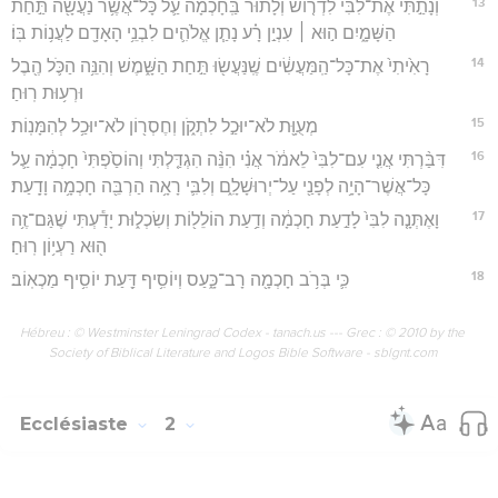
13
וְנָתַ֣תִּי אֶת־לִבִּ֗י לִדְר֤וֹשׁ וְלָתוּר֙ בַּֽחָכְמָ֔ה עַ֛ל כָּל־אֲשֶׁ֥ר נַעֲשָׂ֖ה תַּ֣חַת
הַשָּׁמָ֑יִם ה֣וּא ׀ עִנְיַ֣ן רָ֗ע נָתַ֧ן אֱלֹהִ֛ים לִבְנֵ֥י הָאָדָ֖ם לַעֲנ֥וֹת בּֽוֹ׃
14
רָאִ֙יתִי֙ אֶת־כָּל־הַֽמַּעֲשִׂ֔ים שֶֽׁנַּעֲשׂ֖וּ תַּ֣חַת הַשָּׁ֑מֶשׁ וְהִנֵּ֥ה הַכֹּ֛ל הֶ֖בֶל
וּרְע֥וּת רֽוּחַ׃
15
מְעֻוָּ֖ת לֹא־יוּכַ֣ל לִתְקֹ֑ן וְחֶסְר֖וֹן לֹא־יוּכַ֥ל לְהִמָּנֽוֹת׃
16
דִּבַּ֨רְתִּי אֲנִ֤י עִם־לִבִּי֙ לֵאמֹ֔ר אֲנִ֗י הִנֵּ֨ה הִגְדַּ֤לְתִּי וְהוֹסַ֙פְתִּי֙ חָכְמָ֔ה עַ֛ל
כָּל־אֲשֶׁר־הָיָ֥ה לְפָנַ֖י עַל־יְרוּשָׁלִָ֑ם וְלִבִּ֛י רָאָ֥ה הַרְבֵּ֖ה חָכְמָ֥ה וָדָֽעַת׃
17
וָאֶתְּנָ֤ה לִבִּי֙ לָדַ֣עַת חָכְמָ֔ה וְדַ֥עַת הוֹלֵל֖וֹת וְשִׂכְל֑וּת יָדַ֕עְתִּי שֶׁגַּם־זֶ֥ה
ה֖וּא רַעְי֥וֹן רֽוּחַ׃
18
כִּ֛י בְּרֹ֥ב חָכְמָ֖ה רָב־כָּ֑עַס וְיוֹסִ֥יף דַּ֖עַת יוֹסִ֥יף מַכְאֽוֹב׃
Hébreu : © Westminster Leningrad Codex - tanach.us --- Grec : © 2010 by the
Society of Biblical Literature and Logos Bible Software - sblgnt.com
Ecclésiaste
2