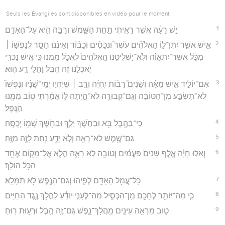
Seuls les Évangiles sont disponibles en vidéo pour le moment.
1
יֵ֣שׁ רָעָ֔ה אֲשֶׁ֥ר רָאִ֖יתִי תַּ֣חַת הַשָּׁ֑מֶשׁ וְרַבָּ֥ה הִ֖יא עַל־הָאָדָֽם׃
2
אִ֣ישׁ אֲשֶׁ֣ר יִתֶּן־ל֣וֹ הָאֱלֹהִ֡ים עֹשֶׁר֩ וּנְכָסִ֨ים וְכָב֜וֹד וְֽאֵינֶ֨נּוּ חָסֵ֥ר לְנַפְשׁ֣וֹ ׀
מִכֹּ֣ל אֲשֶׁר־יִתְאַוֶּ֗ה וְלֹֽא־יַשְׁלִיטֶ֤נּוּ הָֽאֱלֹהִים֙ לֶאֱכֹ֣ל מִמֶּ֔נּוּ כִּ֛י אִ֥ישׁ נָכְרִ֖י
יֹֽאכֲלֶ֑נּוּ זֶ֥ה הֶ֛בֶל וָחֳלִ֥י רָ֖ע הֽוּא׃
3
אִם־יוֹלִ֣יד אִ֣ישׁ מֵאָ֡ה וְשָׁנִים֩ רַבּ֨וֹת יִֽחְיֶ֜ה וְרַ֣ב ׀ שֶׁיִּהְי֣וּ יְמֵֽי־שָׁנָ֗יו וְנַפְשׁוֹ֙
לֹא־תִשְׂבַּ֣ע מִן־הַטּוֹבָ֔ה וְגַם־קְבוּרָ֖ה לֹא־הָ֣יְתָה לּ֑וֹ אָמַ֕רְתִּי ט֥וֹב מִמֶּ֖נּוּ
הַנָּֽפֶל׃
4
כִּֽי־בַהֶ֥בֶל בָּ֖א וּבַחֹ֣שֶׁךְ יֵלֵ֑ךְ וּבַחֹ֖שֶׁךְ שְׁמ֥וֹ יְכֻסֶּֽה׃
5
גַּם־שֶׁ֥מֶשׁ לֹא־רָאָ֖ה וְלֹ֣א יָדָ֑ע נַ֥חַת לָזֶ֖ה מִזֶּֽה׃
6
וְאִלּ֣וּ חָיָ֗ה אֶ֤לֶף שָׁנִים֙ פַּעֲמַ֔יִם וְטוֹבָ֖ה לֹ֣א רָאָ֑ה הֲלֹ֛א אֶל־מָק֥וֹם אֶחָ֖ד
הַכֹּ֥ל הוֹלֵֽךְ׃
7
כָּל־עֲמַ֥ל הָאָדָ֖ם לְפִ֑יהוּ וְגַם־הַנֶּ֖פֶשׁ לֹ֥א תִמָּלֵֽא׃
8
כִּ֛י מַה־יּוֹתֵ֥ר לֶחָכָ֖ם מִֽן־הַכְּסִ֑יל מַה־לֶּעָנִ֣י יוֹדֵ֔עַ לַהֲלֹ֖ךְ נֶ֥גֶד הַחַיִּֽים׃
9
ט֛וֹב מַרְאֵ֥ה עֵינַ֖יִם מֵֽהֲלָךְ־נָ֑פֶשׁ גַּם־זֶ֥ה הֶ֖בֶל וּרְע֥וּת רֽוּחַ׃