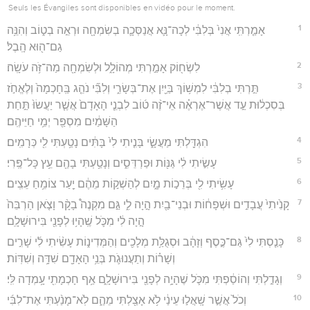
Seuls les Évangiles sont disponibles en vidéo pour le moment.
1
אָמַ֤רְתִּֽי אֲנִי֙ בְּלִבִּ֔י לְכָה־נָּ֛א אֲנַסְּכָ֛ה בְשִׂמְחָ֖ה וּרְאֵ֣ה בְט֑וֹב וְהִנֵּ֥ה
גַם־ה֖וּא הָֽבֶל׃
2
לִשְׂח֖וֹק אָמַ֣רְתִּי מְהוֹלָ֑ל וּלְשִׂמְחָ֖ה מַה־זֹּ֥ה עֹשָֽׂה׃
3
תַּ֣רְתִּי בְלִבִּ֔י לִמְשׁ֥וֹךְ בַּיַּ֖יִן אֶת־בְּשָׂרִ֑י וְלִבִּ֞י נֹהֵ֤ג בַּֽחָכְמָה֙ וְלֶאֱחֹ֣ז
בְּסִכְל֔וּת עַ֣ד אֲשֶׁר־אֶרְאֶ֗ה אֵי־זֶ֨ה ט֜וֹב לִבְנֵ֤י הָאָדָם֙ אֲשֶׁ֤ר יַעֲשׂוּ֙ תַּ֣חַת
הַשָּׁמַ֔יִם מִסְפַּ֖ר יְמֵ֥י חַיֵּיהֶֽם׃
4
הִגְדַּ֖לְתִּי מַעֲשָׂ֑י בָּנִ֤יתִי לִי֙ בָּתִּ֔ים נָטַ֥עְתִּי לִ֖י כְּרָמִֽים׃
5
עָשִׂ֣יתִי לִ֔י גַּנּ֖וֹת וּפַרְדֵּסִ֑ים וְנָטַ֥עְתִּי בָהֶ֖ם עֵ֥ץ כָּל־פֶּֽרִי׃
6
עָשִׂ֥יתִי לִ֖י בְּרֵכ֣וֹת מָ֑יִם לְהַשְׁק֣וֹת מֵהֶ֔ם יַ֖עַר צוֹמֵ֥חַ עֵצִֽים׃
7
קָנִ֙יתִי֙ עֲבָדִ֣ים וּשְׁפָח֔וֹת וּבְנֵי־בַ֖יִת הָ֣יָה לִ֑י גַּ֣ם מִקְנֶה֩ בָקָ֨ר וָצֹ֤אן הַרְבֵּה֙
הָ֣יָה לִ֔י מִכֹּ֛ל שֶֽׁהָי֥וּ לְפָנַ֖י בִּירוּשָׁלִָֽם׃
8
כָּנַ֤סְתִּי לִי֙ גַּם־כֶּ֣סֶף וְזָהָ֔ב וּסְגֻלַּ֥ת מְלָכִ֖ים וְהַמְּדִינ֑וֹת עָשִׂ֨יתִי לִ֜י שָׁרִ֣ים
וְשָׁר֗וֹת וְתַעֲנוּגֹ֛ת בְּנֵ֥י הָאָדָ֖ם שִׁדָּ֥ה וְשִׁדּֽוֹת׃
9
וְגָדַ֣לְתִּי וְהוֹסַ֔פְתִּי מִכֹּ֛ל שֶׁהָיָ֥ה לְפָנַ֖י בִּירוּשָׁלִָ֑ם אַ֥ף חָכְמָתִ֖י עָ֥מְדָה לִּֽי׃
10
וְכֹל֙ אֲשֶׁ֣ר שָֽׁאֲל֣וּ עֵינַ֔י לֹ֥א אָצַ֖לְתִּי מֵהֶ֑ם לֹֽא־מָנַ֨עְתִּי אֶת־לִבִּ֜י