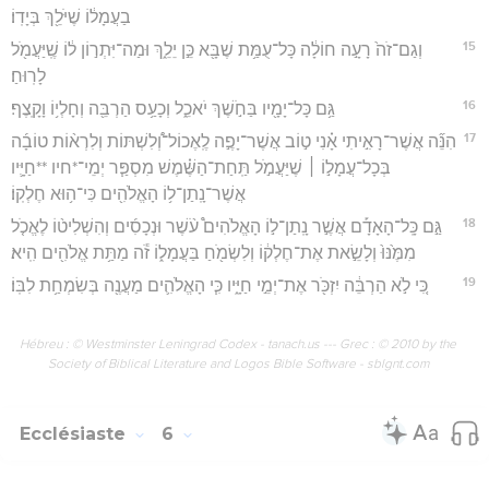
בַעֲמָל֔וֹ שֶׁיֹּלֵ֖ךְ בְּיָדֽוֹ׃
15
וְגַם־זֹה֙ רָעָ֣ה חוֹלָ֔ה כָּל־עֻמַּ֥ת שֶׁבָּ֖א כֵּ֣ן יֵלֵ֑ךְ וּמַה־יִּתְר֣וֹן ל֔וֹ שֶֽׁיַּעֲמֹ֖ל
לָרֽוּחַ׃
16
גַּ֥ם כָּל־יָמָ֖יו בַּחֹ֣שֶׁךְ יֹאכֵ֑ל וְכָעַ֥ס הַרְבֵּ֖ה וְחָלְי֥וֹ וָקָֽצֶף׃
17
הִנֵּ֞ה אֲשֶׁר־רָאִ֣יתִי אָ֗נִי ט֣וֹב אֲשֶׁר־יָפֶ֣ה לֶֽאֶכוֹל־וְ֠לִשְׁתּוֹת וְלִרְא֨וֹת טוֹבָ֜ה
בְּכָל־עֲמָל֣וֹ ׀ שֶׁיַּעֲמֹ֣ל תַּֽחַת־הַשֶּׁ֗מֶשׁ מִסְפַּ֧ר יְמֵי־*חיו **חַיָּ֛יו
אֲשֶׁר־נָֽתַן־ל֥וֹ הָאֱלֹהִ֖ים כִּי־ה֥וּא חֶלְקֽוֹ׃
18
גַּ֣ם כָּֽל־הָאָדָ֡ם אֲשֶׁ֣ר נָֽתַן־ל֣וֹ הָאֱלֹהִים֩ עֹ֨שֶׁר וּנְכָסִ֜ים וְהִשְׁלִיט֨וֹ לֶאֱכֹ֤ל
מִמֶּ֙נּוּ֙ וְלָשֵׂ֣את אֶת־חֶלְק֔וֹ וְלִשְׂמֹ֖חַ בַּעֲמָל֑וֹ זֹ֕ה מַתַּ֥ת אֱלֹהִ֖ים הִֽיא׃
19
כִּ֚י לֹ֣א הַרְבֵּ֔ה יִזְכֹּ֖ר אֶת־יְמֵ֣י חַיָּ֑יו כִּ֧י הָאֱלֹהִ֛ים מַעֲנֶ֖ה בְּשִׂמְחַ֥ת לִבּֽוֹ׃
Hébreu : © Westminster Leningrad Codex - tanach.us --- Grec : © 2010 by the
Society of Biblical Literature and Logos Bible Software - sblgnt.com
Ecclésiaste
6