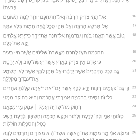
אֶת־הַכֹּ֥ל רָאִ֖יתִי בִּימֵ֣י הֶבְלִ֑י יֵ֤שׁ צַדִּיק֙ אֹבֵ֣ד בְּצִדְק֔וֹ וְיֵ֣שׁ רָשָׁ֔ע מַאֲרִ֖יךְ
בְּרָעָתֽוֹ׃
16
אַל־תְּהִ֤י צַדִּיק֙ הַרְבֵּ֔ה וְאַל־תִּתְחַכַּ֖ם יוֹתֵ֑ר לָ֖מָּה תִּשּׁוֹמֵֽם׃
17
אַל־תִּרְשַׁ֥ע הַרְבֵּ֖ה וְאַל־תְּהִ֣י סָכָ֑ל לָ֥מָּה תָמ֖וּת בְּלֹ֥א עִתֶּֽךָ׃
18
ט֚וֹב אֲשֶׁ֣ר תֶּאֱחֹ֣ז בָּזֶ֔ה וְגַם־מִזֶּ֖ה אַל־תַּנַּ֣ח אֶת־יָדֶ֑ךָ כִּֽי־יְרֵ֥א אֱלֹהִ֖ים
יֵצֵ֥א אֶת־כֻּלָּֽם׃
19
הַֽחָכְמָ֖ה תָּעֹ֣ז לֶחָכָ֑ם מֵֽעֲשָׂרָה֙ שַׁלִּיטִ֔ים אֲשֶׁ֥ר הָי֖וּ בָּעִֽיר׃
20
כִּ֣י אָדָ֔ם אֵ֥ין צַדִּ֖יק בָּאָ֑רֶץ אֲשֶׁ֥ר יַעֲשֶׂה־טּ֖וֹב וְלֹ֥א יֶחֱטָֽא׃
21
גַּ֤ם לְכָל־הַדְּבָרִים֙ אֲשֶׁ֣ר יְדַבֵּ֔רוּ אַל־תִּתֵּ֖ן לִבֶּ֑ךָ אֲשֶׁ֥ר לֹֽא־תִשְׁמַ֥ע
אֶֽת־עַבְדְּךָ֖ מְקַלְלֶֽךָ׃
22
כִּ֛י גַּם־פְּעָמִ֥ים רַבּ֖וֹת יָדַ֣ע לִבֶּ֑ךָ אֲשֶׁ֥ר גַּם־*את **אַתָּ֖ה קִלַּ֥לְתָּ אֲחֵרִֽים׃
23
כָּל־זֹ֖ה נִסִּ֣יתִי בַֽחָכְמָ֑ה אָמַ֣רְתִּי אֶחְכָּ֔מָה וְהִ֖יא רְחוֹקָ֥ה מִמֶּֽנִּי׃
24
רָח֖וֹק מַה־שֶּׁהָיָ֑ה וְעָמֹ֥ק ׀ עָמֹ֖ק מִ֥י יִמְצָאֶֽנּוּ׃
25
סַבּ֨וֹתִֽי אֲנִ֤י וְלִבִּי֙ לָדַ֣עַת וְלָת֔וּר וּבַקֵּ֥שׁ חָכְמָ֖ה וְחֶשְׁבּ֑וֹן וְלָדַ֙עַת֙ רֶ֣שַׁע
כֶּ֔סֶל וְהַסִּכְל֖וּת הוֹלֵלֽוֹת׃
26
וּמוֹצֶ֨א אֲנִ֜י מַ֣ר מִמָּ֗וֶת אֶת־הָֽאִשָּׁה֙ אֲשֶׁר־הִ֨יא מְצוֹדִ֧ים וַחֲרָמִ֛ים לִבָּ֖הּ