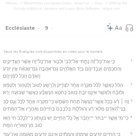
Hébreu : © Westminster Leningrad Codex - tanach.us --- Grec : © 2010 by the
Society of Biblical Literature and Logos Bible Software - sblgnt.com
Ecclésiaste
9
Seuls les Évangiles sont disponibles en vidéo pour le moment.
1
כִּ֣י אֶת־כָּל־זֶ֞ה נָתַ֤תִּי אֶל־לִבִּי֙ וְלָב֣וּר אֶת־כָּל־זֶ֔ה אֲשֶׁ֨ר הַצַּדִּיקִ֧ים
וְהַחֲכָמִ֛ים וַעֲבָדֵיהֶ֖ם בְּיַ֣ד הָאֱלֹהִ֑ים גַּֽם־אַהֲבָ֣ה גַם־שִׂנְאָ֗ה אֵ֤ין יוֹדֵ֙עַ֙
הָֽאָדָ֔ם הַכֹּ֖ל לִפְנֵיהֶֽם׃
2
הַכֹּ֞ל כַּאֲשֶׁ֣ר לַכֹּ֗ל מִקְרֶ֨ה אֶחָ֜ד לַצַּדִּ֤יק וְלָרָשָׁע֙ לַטּוֹב֙ וְלַטָּה֣וֹר וְלַטָּמֵ֔א
וְלַזֹּבֵ֔חַ וְלַאֲשֶׁ֖ר אֵינֶ֣נּוּ זֹבֵ֑חַ כַּטּוֹב֙ כַּֽחֹטֶ֔א הַנִּשְׁבָּ֕ע כַּאֲשֶׁ֖ר שְׁבוּעָ֥ה יָרֵֽא׃
3
זֶ֣ה ׀ רָ֗ע בְּכֹ֤ל אֲשֶֽׁר־נַעֲשָׂה֙ תַּ֣חַת הַשֶּׁ֔מֶשׁ כִּֽי־מִקְרֶ֥ה אֶחָ֖ד לַכֹּ֑ל וְגַ֣ם לֵ֣ב
בְּֽנֵי־הָ֠אָדָם מָלֵא־רָ֨ע וְהוֹלֵל֤וֹת בִּלְבָבָם֙ בְּחַיֵּיהֶ֔ם וְאַחֲרָ֖יו אֶל־הַמֵּתִֽים׃
4
כִּי־מִי֙ אֲשֶׁ֣ר *יבחר **יְחֻבַּ֔ר אֶ֥ל כָּל־הַחַיִּ֖ים יֵ֣שׁ בִּטָּח֑וֹן כִּֽי־לְכֶ֤לֶב חַי֙ ה֣וּא
ט֔וֹב מִן־הָאַרְיֵ֖ה הַמֵּֽת׃
5
כִּ֧י הַֽחַיִּ֛ים יוֹדְעִ֖ים שֶׁיָּמֻ֑תוּ וְהַמֵּתִ֞ים אֵינָ֧ם יוֹדְעִ֣ים מְא֗וּמָה וְאֵֽין־ע֤וֹד