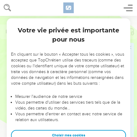
Votre vie privée est importante
Ecclésiaste
1
pour nous
NE MANQUEZ PAS L’ÉVÉNEMENT
En cliquant sur le bouton « Accepter tous les cookies », vous
DE L’ANNÉE !
acceptez que TopChrétien utilise des traceurs (comme des
cookies ou l'identifiant unique de votre compte utilisateur) et
ET SI LEURS ERREURS POUVAIENT VOUS ÉVITER LES
traite vos données à caractère personnel (comme vos
VOTRES ?
données de navigation et les informations renseignées dans
votre compte utilisateur) dans les buts suivants :
On admire souvent les leaders pour leurs réussites, leur impact,
leur foi ou leur vision. Mais on voit moins les doutes, les erreurs
Mesurer l'audience de notre service
Vous permettre d'utiliser des services tiers tels que de la
et les saisons difficiles qu'ils ont traversés, alors même que ce
vidéo, des cartes du monde…
sont elles qui les ont façonnés.
Vous permettre d'entrer en contact avec notre service de
relation aux utilisateurs.
Dans cette conférence, leaders, entrepreneurs, et responsables
reviennent sur les erreurs marquantes de leur parcours et les
clés pour avancer avec plus de sagesse afin que leurs erreurs
Choisir mes cookies