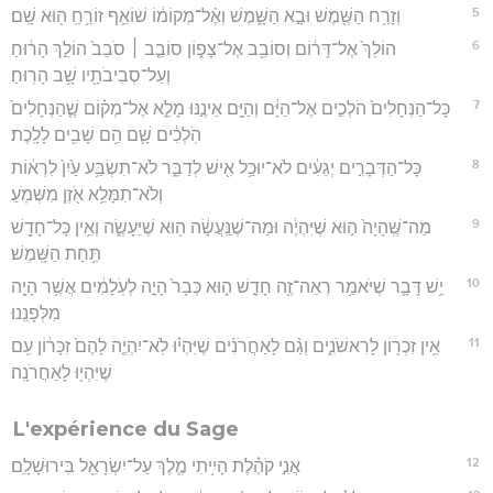
5
וְזָרַ֥ח הַשֶּׁ֖מֶשׁ וּבָ֣א הַשָּׁ֑מֶשׁ וְאֶ֨ל־מְקוֹמ֔וֹ שׁוֹאֵ֛ף זוֹרֵ֥חַֽ ה֖וּא שָֽׁם׃
6
הוֹלֵךְ֙ אֶל־דָּר֔וֹם וְסוֹבֵ֖ב אֶל־צָפ֑וֹן סוֹבֵ֤ב ׀ סֹבֵב֙ הוֹלֵ֣ךְ הָר֔וּחַ
וְעַל־סְבִיבֹתָ֖יו שָׁ֥ב הָרֽוּחַ׃
7
כָּל־הַנְּחָלִים֙ הֹלְכִ֣ים אֶל־הַיָּ֔ם וְהַיָּ֖ם אֵינֶ֣נּוּ מָלֵ֑א אֶל־מְק֗וֹם שֶׁ֤הַנְּחָלִים֙
הֹֽלְכִ֔ים שָׁ֛ם הֵ֥ם שָׁבִ֖ים לָלָֽכֶת׃
8
כָּל־הַדְּבָרִ֣ים יְגֵעִ֔ים לֹא־יוּכַ֥ל אִ֖ישׁ לְדַבֵּ֑ר לֹא־תִשְׂבַּ֥ע עַ֙יִן֙ לִרְא֔וֹת
וְלֹא־תִמָּלֵ֥א אֹ֖זֶן מִשְּׁמֹֽעַ׃
9
מַה־שֶּֽׁהָיָה֙ ה֣וּא שֶׁיִּהְיֶ֔ה וּמַה־שֶׁנַּֽעֲשָׂ֔ה ה֖וּא שֶׁיֵּעָשֶׂ֑ה וְאֵ֥ין כָּל־חָדָ֖שׁ
תַּ֥חַת הַשָּֽׁמֶשׁ׃
10
יֵ֥שׁ דָּבָ֛ר שֶׁיֹּאמַ֥ר רְאֵה־זֶ֖ה חָדָ֣שׁ ה֑וּא כְּבָר֙ הָיָ֣ה לְעֹֽלָמִ֔ים אֲשֶׁ֥ר הָיָ֖ה
מִלְּפָנֵֽנוּ׃
11
אֵ֥ין זִכְר֖וֹן לָרִאשֹׁנִ֑ים וְגַ֨ם לָאַחֲרֹנִ֜ים שֶׁיִּהְי֗וּ לֹֽא־יִהְיֶ֤ה לָהֶם֙ זִכָּר֔וֹן עִ֥ם
שֶׁיִּהְי֖וּ לָאַחֲרֹנָֽה׃
L'expérience du Sage
12
אֲנִ֣י קֹהֶ֗לֶת הָיִ֥יתִי מֶ֛לֶךְ עַל־יִשְׂרָאֵ֖ל בִּירוּשָׁלִָֽם׃