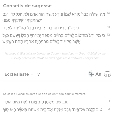
Conseils de sagesse
10
מַה־שֶּֽׁהָיָ֗ה כְּבָר֙ נִקְרָ֣א שְׁמ֔וֹ וְנוֹדָ֖ע אֲשֶׁר־ה֣וּא אָדָ֑ם וְלֹא־יוּכַ֣ל לָדִ֔ין עִ֥ם
*שהתקיף **שֶׁתַּקִּ֖יף מִמֶּֽנּוּ׃
11
כִּ֛י יֵשׁ־דְּבָרִ֥ים הַרְבֵּ֖ה מַרְבִּ֣ים הָ֑בֶל מַה־יֹּתֵ֖ר לָאָדָֽם׃
12
כִּ֣י מִֽי־יוֹדֵעַ֩ מַה־טּ֨וֹב לָֽאָדָ֜ם בַּֽחַיִּ֗ים מִסְפַּ֛ר יְמֵי־חַיֵּ֥י הֶבְל֖וֹ וְיַעֲשֵׂ֣ם כַּצֵּ֑ל
אֲשֶׁר֙ מִֽי־יַגִּ֣יד לָֽאָדָ֔ם מַה־יִּהְיֶ֥ה אַחֲרָ֖יו תַּ֥חַת הַשָּֽׁמֶשׁ׃
Hébreu : © Westminster Leningrad Codex - tanach.us --- Grec : © 2010 by the
Society of Biblical Literature and Logos Bible Software - sblgnt.com
Ecclésiaste
7
Seuls les Évangiles sont disponibles en vidéo pour le moment.
1
ט֥וֹב שֵׁ֖ם מִשֶּׁ֣מֶן ט֑וֹב וְי֣וֹם הַמָּ֔וֶת מִיּ֖וֹם הִוָּלְדֽוֹ׃
2
ט֞וֹב לָלֶ֣כֶת אֶל־בֵּֽית־אֵ֗בֶל מִלֶּ֙כֶת֙ אֶל־בֵּ֣ית מִשְׁתֶּ֔ה בַּאֲשֶׁ֕ר ה֖וּא ס֣וֹף