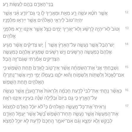
בְּֽנֵי־הָאָדָ֛ם בָּהֶ֖ם לַעֲשׂ֥וֹת רָֽע׃
12
אֲשֶׁ֣ר חֹטֶ֗א עֹשֶׂ֥ה רָ֛ע מְאַ֖ת וּמַאֲרִ֣יךְ ל֑וֹ כִּ֚י גַּם־יוֹדֵ֣עַ אָ֔נִי אֲשֶׁ֤ר
יִהְיֶה־טּוֹב֙ לְיִרְאֵ֣י הָאֱלֹהִ֔ים אֲשֶׁ֥ר יִֽירְא֖וּ מִלְּפָנָֽיו׃
13
וְטוֹב֙ לֹֽא־יִהְיֶ֣ה לָֽרָשָׁ֔ע וְלֹֽא־יַאֲרִ֥יךְ יָמִ֖ים כַּצֵּ֑ל אֲשֶׁ֛ר אֵינֶ֥נּוּ יָרֵ֖א מִלִּפְנֵ֥י
אֱלֹהִֽים׃
14
יֶשׁ־הֶבֶל֮ אֲשֶׁ֣ר נַעֲשָׂ֣ה עַל־הָאָרֶץ֒ אֲשֶׁ֣ר ׀ יֵ֣שׁ צַדִּיקִ֗ים אֲשֶׁ֨ר מַגִּ֤יעַ
אֲלֵהֶם֙ כְּמַעֲשֵׂ֣ה הָרְשָׁעִ֔ים וְיֵ֣שׁ רְשָׁעִ֔ים שֶׁמַּגִּ֥יעַ אֲלֵהֶ֖ם כְּמַעֲשֵׂ֣ה
הַצַּדִּיקִ֑ים אָמַ֕רְתִּי שֶׁגַּם־זֶ֖ה הָֽבֶל׃
15
וְשִׁבַּ֤חְתִּֽי אֲנִי֙ אֶת־הַשִּׂמְחָ֔ה אֲשֶׁ֨ר אֵֽין־ט֤וֹב לָֽאָדָם֙ תַּ֣חַת הַשֶּׁ֔מֶשׁ כִּ֛י
אִם־לֶאֱכ֥וֹל וְלִשְׁתּ֖וֹת וְלִשְׂמ֑וֹחַ וְה֞וּא יִלְוֶ֣נּוּ בַעֲמָל֗וֹ יְמֵ֥י חַיָּ֛יו אֲשֶׁר־נָֽתַן־ל֥וֹ
הָאֱלֹהִ֖ים תַּ֥חַת הַשָּֽׁמֶשׁ׃
16
כַּאֲשֶׁ֨ר נָתַ֤תִּי אֶת־לִבִּי֙ לָדַ֣עַת חָכְמָ֔ה וְלִרְאוֹת֙ אֶת־הָ֣עִנְיָ֔ן אֲשֶׁ֥ר נַעֲשָׂ֖ה
עַל־הָאָ֑רֶץ כִּ֣י גַ֤ם בַּיּוֹם֙ וּבַלַּ֔יְלָה שֵׁנָ֕ה בְּעֵינָ֖יו אֵינֶ֥נּוּ רֹאֶֽה׃
17
וְרָאִיתִי֮ אֶת־כָּל־מַעֲשֵׂ֣ה הָאֱלֹהִים֒ כִּי֩ לֹ֨א יוּכַ֜ל הָאָדָ֗ם לִמְצוֹא֙
אֶת־הַֽמַּעֲשֶׂה֙ אֲשֶׁ֣ר נַעֲשָׂ֣ה תַֽחַת־הַשֶּׁ֔מֶשׁ בְּ֠שֶׁל אֲשֶׁ֨ר יַעֲמֹ֧ל הָאָדָ֛ם
לְבַקֵּ֖שׁ וְלֹ֣א יִמְצָ֑א וְגַ֨ם אִם־יֹאמַ֤ר הֶֽחָכָם֙ לָדַ֔עַת לֹ֥א יוּכַ֖ל לִמְצֹֽא׃