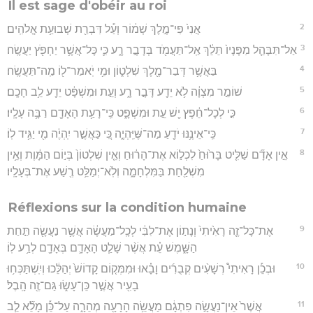
Il est sage d'obéir au roi
2
אֲנִי֙ פִּי־מֶ֣לֶךְ שְׁמ֔וֹר וְעַ֕ל דִּבְרַ֖ת שְׁבוּעַ֥ת אֱלֹהִֽים׃
3
אַל־תִּבָּהֵ֤ל מִפָּנָיו֙ תֵּלֵ֔ךְ אַֽל־תַּעֲמֹ֖ד בְּדָבָ֣ר רָ֑ע כִּ֛י כָּל־אֲשֶׁ֥ר יַחְפֹּ֖ץ יַעֲשֶֽׂה׃
4
בַּאֲשֶׁ֥ר דְּבַר־מֶ֖לֶךְ שִׁלְט֑וֹן וּמִ֥י יֹֽאמַר־ל֖וֹ מַֽה־תַּעֲשֶֽׂה׃
5
שׁוֹמֵ֣ר מִצְוָ֔ה לֹ֥א יֵדַ֖ע דָּבָ֣ר רָ֑ע וְעֵ֣ת וּמִשְׁפָּ֔ט יֵדַ֖ע לֵ֥ב חָכָֽם׃
6
כִּ֣י לְכָל־חֵ֔פֶץ יֵ֖שׁ עֵ֣ת וּמִשְׁפָּ֑ט כִּֽי־רָעַ֥ת הָאָדָ֖ם רַבָּ֥ה עָלָֽיו׃
7
כִּֽי־אֵינֶ֥נּוּ יֹדֵ֖עַ מַה־שֶּׁיִּֽהְיֶ֑ה כִּ֚י כַּאֲשֶׁ֣ר יִֽהְיֶ֔ה מִ֖י יַגִּ֥יד לֽוֹ׃
8
אֵ֣ין אָדָ֞ם שַׁלִּ֤יט בָּר֙וּחַ֙ לִכְל֣וֹא אֶת־הָר֔וּחַ וְאֵ֤ין שִׁלְטוֹן֙ בְּי֣וֹם הַמָּ֔וֶת וְאֵ֥ין
מִשְׁלַ֖חַת בַּמִּלְחָמָ֑ה וְלֹֽא־יְמַלֵּ֥ט רֶ֖שַׁע אֶת־בְּעָלָֽיו׃
Réflexions sur la condition humaine
9
אֶת־כָּל־זֶ֤ה רָאִ֙יתִי֙ וְנָת֣וֹן אֶת־לִבִּ֔י לְכָֽל־מַעֲשֶׂ֔ה אֲשֶׁ֥ר נַעֲשָׂ֖ה תַּ֣חַת
הַשָּׁ֑מֶשׁ עֵ֗ת אֲשֶׁ֨ר שָׁלַ֧ט הָאָדָ֛ם בְּאָדָ֖ם לְרַ֥ע לֽוֹ׃
10
וּבְכֵ֡ן רָאִיתִי֩ רְשָׁעִ֨ים קְבֻרִ֜ים וָבָ֗אוּ וּמִמְּק֤וֹם קָדוֹשׁ֙ יְהַלֵּ֔כוּ וְיִֽשְׁתַּכְּח֥וּ
בָעִ֖יר אֲשֶׁ֣ר כֵּן־עָשׂ֑וּ גַּם־זֶ֖ה הָֽבֶל׃
11
אֲשֶׁר֙ אֵין־נַעֲשָׂ֣ה פִתְגָ֔ם מַעֲשֵׂ֥ה הָרָעָ֖ה מְהֵרָ֑ה עַל־כֵּ֡ן מָלֵ֞א לֵ֧ב