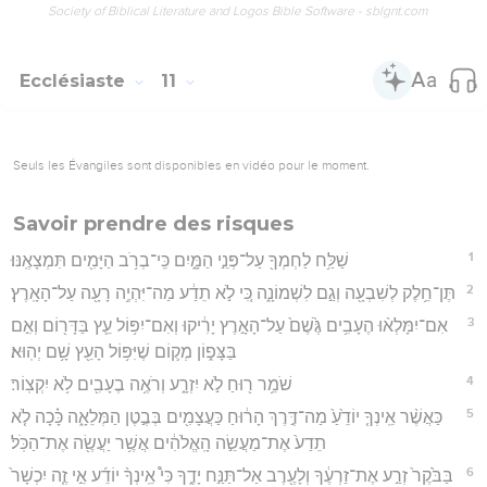
Society of Biblical Literature and Logos Bible Software - sblgnt.com
Ecclésiaste
11
Seuls les Évangiles sont disponibles en vidéo pour le moment.
Savoir prendre des risques
1
שַׁלַּ֥ח לַחְמְךָ֖ עַל־פְּנֵ֣י הַמָּ֑יִם כִּֽי־בְרֹ֥ב הַיָּמִ֖ים תִּמְצָאֶֽנּוּ׃
2
תֶּן־חֵ֥לֶק לְשִׁבְעָ֖ה וְגַ֣ם לִשְׁמוֹנָ֑ה כִּ֚י לֹ֣א תֵדַ֔ע מַה־יִּהְיֶ֥ה רָעָ֖ה עַל־הָאָֽרֶץ׃
3
אִם־יִמָּלְא֨וּ הֶעָבִ֥ים גֶּ֙שֶׁם֙ עַל־הָאָ֣רֶץ יָרִ֔יקוּ וְאִם־יִפּ֥וֹל עֵ֛ץ בַּדָּר֖וֹם וְאִ֣ם
בַּצָּפ֑וֹן מְק֛וֹם שֶׁיִּפּ֥וֹל הָעֵ֖ץ שָׁ֥ם יְהֽוּא׃
4
שֹׁמֵ֥ר ר֖וּחַ לֹ֣א יִזְרָ֑ע וְרֹאֶ֥ה בֶעָבִ֖ים לֹ֥א יִקְצֽוֹר׃
5
כַּאֲשֶׁ֨ר אֵֽינְךָ֤ יוֹדֵ֙עַ֙ מַה־דֶּ֣רֶךְ הָר֔וּחַ כַּעֲצָמִ֖ים בְּבֶ֣טֶן הַמְּלֵאָ֑ה כָּ֗כָה לֹ֤א
תֵדַע֙ אֶת־מַעֲשֵׂ֣ה הָֽאֱלֹהִ֔ים אֲשֶׁ֥ר יַעֲשֶׂ֖ה אֶת־הַכֹּֽל׃
6
בַּבֹּ֙קֶר֙ זְרַ֣ע אֶת־זַרְעֶ֔ךָ וְלָעֶ֖רֶב אַל־תַּנַּ֣ח יָדֶ֑ךָ כִּי֩ אֵֽינְךָ֨ יוֹדֵ֜ע אֵ֣י זֶ֤ה יִכְשָׁר֙