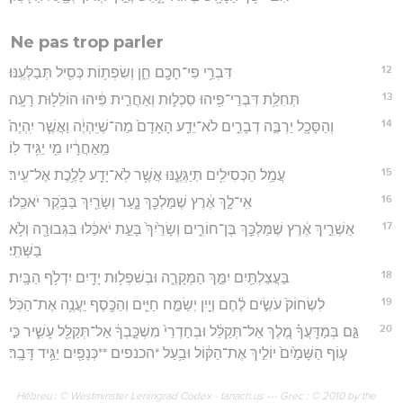
Ne pas trop parler
12
דִּבְרֵ֥י פִי־חָכָ֖ם חֵ֑ן וְשִׂפְת֥וֹת כְּסִ֖יל תְּבַלְּעֶֽנּוּ׃
13
תְּחִלַּ֥ת דִּבְרֵי־פִ֖יהוּ סִכְל֑וּת וְאַחֲרִ֣ית פִּ֔יהוּ הוֹלֵל֖וּת רָעָֽה׃
14
וְהַסָּכָ֖ל יַרְבֶּ֣ה דְבָרִ֑ים לֹא־יֵדַ֤ע הָאָדָם֙ מַה־שֶׁיִּֽהְיֶ֔ה וַאֲשֶׁ֤ר יִֽהְיֶה֙
מֵֽאַחֲרָ֔יו מִ֖י יַגִּ֥יד לֽוֹ׃
15
עֲמַ֥ל הַכְּסִילִ֖ים תְּיַגְּעֶ֑נּוּ אֲשֶׁ֥ר לֹֽא־יָדַ֖ע לָלֶ֥כֶת אֶל־עִֽיר׃
16
אִֽי־לָ֣ךְ אֶ֔רֶץ שֶׁמַּלְכֵּ֖ךְ נָ֑עַר וְשָׂרַ֖יִךְ בַּבֹּ֥קֶר יֹאכֵֽלוּ׃
17
אַשְׁרֵ֣יךְ אֶ֔רֶץ שֶׁמַּלְכֵּ֖ךְ בֶּן־חוֹרִ֑ים וְשָׂרַ֙יִךְ֙ בָּעֵ֣ת יֹאכֵ֔לוּ בִּגְבוּרָ֖ה וְלֹ֥א
בַשְּׁתִֽי׃
18
בַּעֲצַלְתַּ֖יִם יִמַּ֣ךְ הַמְּקָרֶ֑ה וּבְשִׁפְל֥וּת יָדַ֖יִם יִדְלֹ֥ף הַבָּֽיִת׃
19
לִשְׂחוֹק֙ עֹשִׂ֣ים לֶ֔חֶם וְיַ֖יִן יְשַׂמַּ֣ח חַיִּ֑ים וְהַכֶּ֖סֶף יַעֲנֶ֥ה אֶת־הַכֹּֽל׃
20
גַּ֣ם בְּמַדָּֽעֲךָ֗ מֶ֚לֶךְ אַל־תְּקַלֵּ֔ל וּבְחַדְרֵי֙ מִשְׁכָּ֣בְךָ֔ אַל־תְּקַלֵּ֖ל עָשִׁ֑יר כִּ֣י
ע֤וֹף הַשָּׁמַ֙יִם֙ יוֹלִ֣יךְ אֶת־הַקּ֔וֹל וּבַ֥עַל *הכנפים **כְּנָפַ֖יִם יַגֵּ֥יד דָּבָֽר׃
Hébreu : © Westminster Leningrad Codex - tanach.us --- Grec : © 2010 by the