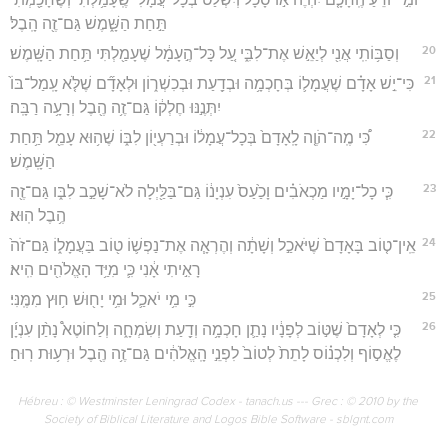
תַּ֣חַת הַשָּׁ֑מֶשׁ גַּם־זֶ֖ה הָֽבֶל׃
20
וְסַבּ֥וֹתִֽי אֲנִ֖י לְיַאֵ֣שׁ אֶת־לִבִּ֑י עַ֚ל כָּל־הֶ֣עָמָ֔ל שֶׁעָמַ֖לְתִּי תַּ֥חַת הַשָּֽׁמֶשׁ׃
21
כִּי־יֵ֣שׁ אָדָ֗ם שֶׁעֲמָל֛וֹ בְּחָכְמָ֥ה וּבְדַ֖עַת וּבְכִשְׁר֑וֹן וּלְאָדָ֞ם שֶׁלֹּ֤א עָֽמַל־בּוֹ֙
יִתְּנֶ֣נּוּ חֶלְק֔וֹ גַּם־זֶ֥ה הֶ֖בֶל וְרָעָ֥ה רַבָּֽה׃
22
כִּ֠י מֶֽה־הֹוֶ֤ה לָֽאָדָם֙ בְּכָל־עֲמָל֔וֹ וּבְרַעְי֖וֹן לִבּ֑וֹ שֶׁה֥וּא עָמֵ֖ל תַּ֥חַת
הַשָּֽׁמֶשׁ׃
23
כִּ֧י כָל־יָמָ֣יו מַכְאֹבִ֗ים וָכַ֙עַס֙ עִנְיָנ֔וֹ גַּם־בַּלַּ֖יְלָה לֹא־שָׁכַ֣ב לִבּ֑ו גַּם־זֶ֖ה
הֶ֥בֶל הֽוּא׃
24
אֵֽין־ט֤וֹב בָּאָדָם֙ שֶׁיֹּאכַ֣ל וְשָׁתָ֔ה וְהֶרְאָ֧ה אֶת־נַפְשׁ֛וֹ ט֖וֹב בַּעֲמָל֑וֹ גַּם־זֹה֙
רָאִ֣יתִי אָ֔נִי כִּ֛י מִיַּ֥ד הָאֱלֹהִ֖ים הִֽיא׃
25
כִּ֣י מִ֥י יֹאכַ֛ל וּמִ֥י יָח֖וּשׁ ח֥וּץ מִמֶּֽנִּי׃
26
כִּ֤י לְאָדָם֙ שֶׁטּ֣וֹב לְפָנָ֔יו נָתַ֛ן חָכְמָ֥ה וְדַ֖עַת וְשִׂמְחָ֑ה וְלַחוֹטֶא֩ נָתַ֨ן עִנְיָ֜ן
לֶאֱס֣וֹף וְלִכְנ֗וֹס לָתֵת֙ לְטוֹב֙ לִפְנֵ֣י הָֽאֱלֹהִ֔ים גַּם־זֶ֥ה הֶ֖בֶל וּרְע֥וּת רֽוּחַ׃
Hébreu : © Westminster Leningrad Codex - tanach.us --- Grec : © 2010 by the
Society of Biblical Literature and Logos Bible Software - sblgnt.com