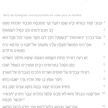
Seuls les Évangiles sont disponibles en vidéo pour le moment.
1
זְב֣וּבֵי מָ֔וֶת יַבְאִ֥ישׁ יַבִּ֖יעַ שֶׁ֣מֶן רוֹקֵ֑חַ יָקָ֛ר מֵחָכְמָ֥ה מִכָּב֖וֹד סִכְל֥וּת מְעָֽט׃
2
לֵ֤ב חָכָם֙ לִֽימִינ֔וֹ וְלֵ֥ב כְּסִ֖יל לִשְׂמֹאלֽוֹ׃
3
וְגַם־בַּדֶּ֛רֶךְ *כשהסכל **כְּשֶׁסָּכָ֥ל הֹלֵ֖ךְ לִבּ֣וֹ חָסֵ֑ר וְאָמַ֥ר לַכֹּ֖ל סָכָ֥ל הֽוּא׃
4
אִם־ר֤וּחַ הַמּוֹשֵׁל֙ תַּעֲלֶ֣ה עָלֶ֔יךָ מְקוֹמְךָ֖ אַל־תַּנַּ֑ח כִּ֣י מַרְפֵּ֔א יַנִּ֖יחַ
חֲטָאִ֥ים גְּדוֹלִֽים׃
5
יֵ֣שׁ רָעָ֔ה רָאִ֖יתִי תַּ֣חַת הַשָּׁ֑מֶשׁ כִּשְׁגָגָ֕ה שֶׁיֹּצָ֖א מִלִּפְנֵ֥י הַשַּׁלִּֽיט׃
6
נִתַּ֣ן הַסֶּ֔כֶל בַּמְּרוֹמִ֖ים רַבִּ֑ים וַעֲשִׁירִ֖ים בַּשֵּׁ֥פֶל יֵשֵֽׁבוּ׃
7
רָאִ֥יתִי עֲבָדִ֖ים עַל־סוּסִ֑ים וְשָׂרִ֛ים הֹלְכִ֥ים כַּעֲבָדִ֖ים עַל־הָאָֽרֶץ׃
8
חֹפֵ֥ר גּוּמָּ֖ץ בּ֣וֹ יִפּ֑וֹל וּפֹרֵ֥ץ גָּדֵ֖ר יִשְּׁכֶ֥נּוּ נָחָֽשׁ׃
9
מַסִּ֣יעַ אֲבָנִ֔ים יֵעָצֵ֖ב בָּהֶ֑ם בּוֹקֵ֥עַ עֵצִ֖ים יִסָּ֥כֶן בָּֽם׃
10
אִם־קֵהָ֣ה הַבַּרְזֶ֗ל וְהוּא֙ לֹא־פָנִ֣ים קִלְקַ֔ל וַחֲיָלִ֖ים יְגַבֵּ֑ר וְיִתְר֥וֹן *הכשיר
**הַכְשֵׁ֖ר חָכְמָֽה׃
11
אִם־יִשֹּׁ֥ךְ הַנָּחָ֖שׁ בְּלוֹא־לָ֑חַשׁ וְאֵ֣ין יִתְר֔וֹן לְבַ֖עַל הַלָּשֽׁוֹן׃