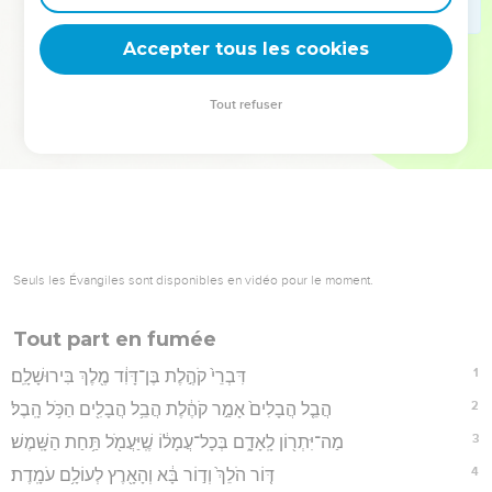
deviennent vos tremplins. Que vous guidiez un ministère, une
équipe, un groupe ou une famille, leur expérience est faite
Accepter tous les cookies
pour vous.
Tout refuser
Je découvre l’événement
Seuls les Évangiles sont disponibles en vidéo pour le moment.
Tout part en fumée
1
דִּבְרֵי֙ קֹהֶ֣לֶת בֶּן־דָּוִ֔ד מֶ֖לֶךְ בִּירוּשָׁלִָֽם׃
2
הֲבֵ֤ל הֲבָלִים֙ אָמַ֣ר קֹהֶ֔לֶת הֲבֵ֥ל הֲבָלִ֖ים הַכֹּ֥ל הָֽבֶל׃
3
מַה־יִּתְר֖וֹן לָֽאָדָ֑ם בְּכָל־עֲמָל֔וֹ שֶֽׁיַּעֲמֹ֖ל תַּ֥חַת הַשָּֽׁמֶשׁ׃
4
דּ֤וֹר הֹלֵךְ֙ וְד֣וֹר בָּ֔א וְהָאָ֖רֶץ לְעוֹלָ֥ם עֹמָֽדֶת׃