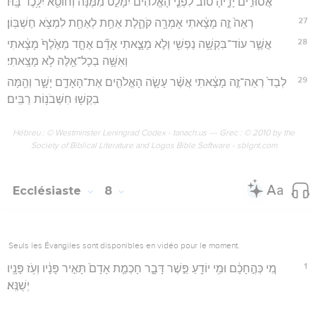
אֲסוּרִ֣ים יָדֶ֑יהָ ט֞וֹב לִפְנֵ֤י הָאֱלֹהִים֙ יִמָּלֵ֣ט מִמֶּ֔נָּה וְחוֹטֵ֖א יִלָּ֥כֶד בָּֽהּ׃
27
רְאֵה֙ זֶ֣ה מָצָ֔אתִי אָמְרָ֖ה קֹהֶ֑לֶת אַחַ֥ת לְאַחַ֖ת לִמְצֹ֥א חֶשְׁבּֽוֹן׃
28
אֲשֶׁ֛ר עוֹד־בִּקְשָׁ֥ה נַפְשִׁ֖י וְלֹ֣א מָצָ֑אתִי אָדָ֞ם אֶחָ֤ד מֵאֶ֙לֶף֙ מָצָ֔אתִי
וְאִשָּׁ֥ה בְכָל־אֵ֖לֶּה לֹ֥א מָצָֽאתִי׃
29
לְבַד֙ רְאֵה־זֶ֣ה מָצָ֔אתִי אֲשֶׁ֨ר עָשָׂ֧ה הָאֱלֹהִ֛ים אֶת־הָאָדָ֖ם יָשָׁ֑ר וְהֵ֥מָּה
בִקְשׁ֖וּ חִשְּׁבֹנ֥וֹת רַבִּֽים׃
Hébreu : © Westminster Leningrad Codex - tanach.us --- Grec : © 2010 by the
Society of Biblical Literature and Logos Bible Software - sblgnt.com
Ecclésiaste
8
Seuls les Évangiles sont disponibles en vidéo pour le moment.
1
מִ֚י כְּהֶ֣חָכָ֔ם וּמִ֥י יוֹדֵ֖עַ פֵּ֣שֶׁר דָּבָ֑ר חָכְמַ֤ת אָדָם֙ תָּאִ֣יר פָּנָ֔יו וְעֹ֥ז פָּנָ֖יו
יְשֻׁנֶּֽא׃