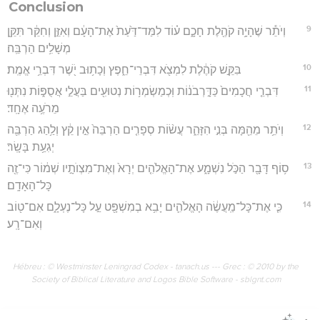
Conclusion
9
וְיֹתֵ֕ר שֶׁהָיָ֥ה קֹהֶ֖לֶת חָכָ֑ם ע֗וֹד לִמַּד־דַּ֙עַת֙ אֶת־הָעָ֔ם וְאִזֵּ֣ן וְחִקֵּ֔ר תִּקֵּ֖ן
מְשָׁלִ֥ים הַרְבֵּֽה׃
10
בִּקֵּ֣שׁ קֹהֶ֔לֶת לִמְצֹ֖א דִּבְרֵי־חֵ֑פֶץ וְכָת֥וּב יֹ֖שֶׁר דִּבְרֵ֥י אֱמֶֽת׃
11
דִּבְרֵ֤י חֲכָמִים֙ כַּדָּ֣רְבֹנ֔וֹת וּֽכְמַשְׂמְר֥וֹת נְטוּעִ֖ים בַּעֲלֵ֣י אֲסֻפּ֑וֹת נִתְּנ֖וּ
מֵרֹעֶ֥ה אֶחָֽד׃
12
וְיֹתֵ֥ר מֵהֵ֖מָּה בְּנִ֣י הִזָּהֵ֑ר עֲשׂ֨וֹת סְפָרִ֤ים הַרְבֵּה֙ אֵ֣ין קֵ֔ץ וְלַ֥הַג הַרְבֵּ֖ה
יְגִעַ֥ת בָּשָֽׂר׃
13
ס֥וֹף דָּבָ֖ר הַכֹּ֣ל נִשְׁמָ֑ע אֶת־הָאֱלֹהִ֤ים יְרָא֙ וְאֶת־מִצְוֺתָ֣יו שְׁמ֔וֹר כִּי־זֶ֖ה
כָּל־הָאָדָֽם׃
14
כִּ֤י אֶת־כָּל־מַֽעֲשֶׂ֔ה הָאֱלֹהִ֛ים יָבִ֥א בְמִשְׁפָּ֖ט עַ֣ל כָּל־נֶעְלָ֑ם אִם־ט֖וֹב
וְאִם־רָֽע׃
Hébreu : © Westminster Leningrad Codex - tanach.us --- Grec : © 2010 by the
Society of Biblical Literature and Logos Bible Software - sblgnt.com