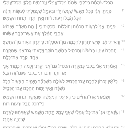
מִכָּל־שִׂמְחָ֗ה כִּֽי־לִבִּ֤י שָׂמֵ֙חַ֙ מִכָּל־עֲמָלִ֔י וְזֶֽה־הָיָ֥ה חֶלְקִ֖י מִכָּל־עֲמָלִֽי׃
11
וּפָנִ֣יתִֽי אֲנִ֗י בְּכָל־מַעֲשַׂי֙ שֶֽׁעָשׂ֣וּ יָדַ֔י וּבֶֽעָמָ֖ל שֶׁעָמַ֣לְתִּי לַעֲשׂ֑וֹת וְהִנֵּ֨ה
הַכֹּ֥ל הֶ֙בֶל֙ וּרְע֣וּת ר֔וּחַ וְאֵ֥ין יִתְר֖וֹן תַּ֥חַת הַשָּֽׁמֶשׁ׃
12
וּפָנִ֤יתִֽי אֲנִי֙ לִרְא֣וֹת חָכְמָ֔ה וְהוֹלֵל֖וֹת וְסִכְל֑וּת כִּ֣י ׀ מֶ֣ה הָאָדָ֗ם שֶׁיָּבוֹא֙
אַחֲרֵ֣י הַמֶּ֔לֶךְ אֵ֥ת אֲשֶׁר־כְּבָ֖ר עָשֽׂוּהוּ׃
13
וְרָאִ֣יתִי אָ֔נִי שֶׁיֵּ֥שׁ יִתְר֛וֹן לַֽחָכְמָ֖ה מִן־הַסִּכְל֑וּת כִּֽיתְר֥וֹן הָא֖וֹר מִן־הַחֹֽשֶׁךְ׃
14
הֶֽחָכָם֙ עֵינָ֣יו בְּרֹאשׁ֔וֹ וְהַכְּסִ֖יל בַּחֹ֣שֶׁךְ הוֹלֵ֑ךְ וְיָדַ֣עְתִּי גַם־אָ֔נִי שֶׁמִּקְרֶ֥ה
אֶחָ֖ד יִקְרֶ֥ה אֶת־כֻּלָּֽם׃
15
וְאָמַ֨רְתִּֽי אֲנִ֜י בְּלִבִּ֗י כְּמִקְרֵ֤ה הַכְּסִיל֙ גַּם־אֲנִ֣י יִקְרֵ֔נִי וְלָ֧מָּה חָכַ֛מְתִּי אֲנִ֖י
אָ֣ז יוֹתֵ֑ר וְדִבַּ֣רְתִּי בְלִבִּ֔י שֶׁגַּם־זֶ֖ה הָֽבֶל׃
16
כִּי֩ אֵ֨ין זִכְר֧וֹן לֶחָכָ֛ם עִֽם־הַכְּסִ֖יל לְעוֹלָ֑ם בְּשֶׁכְּבָ֞ר הַיָּמִ֤ים הַבָּאִים֙ הַכֹּ֣ל
נִשְׁכָּ֔ח וְאֵ֛יךְ יָמ֥וּת הֶחָכָ֖ם עִֽם־הַכְּסִֽיל׃
17
וְשָׂנֵ֙אתִי֙ אֶת־הַ֣חַיִּ֔ים כִּ֣י רַ֤ע עָלַי֙ הַֽמַּעֲשֶׂ֔ה שֶׁנַּעֲשָׂ֖ה תַּ֣חַת הַשָּׁ֑מֶשׁ
כִּֽי־הַכֹּ֥ל הֶ֖בֶל וּרְע֥וּת רֽוּחַ׃
18
וְשָׂנֵ֤אתִֽי אֲנִי֙ אֶת־כָּל־עֲמָלִ֔י שֶׁאֲנִ֥י עָמֵ֖ל תַּ֣חַת הַשָּׁ֑מֶשׁ שֶׁ֣אַנִּיחֶ֔נּוּ לָאָדָ֖ם
שֶׁיִּהְיֶ֥ה אַחֲרָֽי׃
19
וּמִ֣י יוֹדֵ֗עַ הֶֽחָכָ֤ם יִהְיֶה֙ א֣וֹ סָכָ֔ל וְיִשְׁלַט֙ בְּכָל־עֲמָלִ֔י שֶֽׁעָמַ֥לְתִּי וְשֶׁחָכַ֖מְתִּי