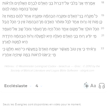
18
אָמַ֤רְתִּֽי אֲנִי֙ בְּלִבִּ֔י עַל־דִּבְרַת֙ בְּנֵ֣י הָאָדָ֔ם לְבָרָ֖ם הָאֱלֹהִ֑ים וְלִרְא֕וֹת
שְׁהֶם־בְּהֵמָ֥ה הֵ֖מָּה לָהֶֽם׃
19
כִּי֩ מִקְרֶ֨ה בְֽנֵי־הָאָדָ֜ם וּמִקְרֶ֣ה הַבְּהֵמָ֗ה וּמִקְרֶ֤ה אֶחָד֙ לָהֶ֔ם כְּמ֥וֹת זֶה֙
כֵּ֣ן מ֣וֹת זֶ֔ה וְר֥וּחַ אֶחָ֖ד לַכֹּ֑ל וּמוֹתַ֨ר הָאָדָ֤ם מִן־הַבְּהֵמָה֙ אָ֔יִן כִּ֥י הַכֹּ֖ל הָֽבֶל׃
20
הַכֹּ֥ל הוֹלֵ֖ךְ אֶל־מָק֣וֹם אֶחָ֑ד הַכֹּל֙ הָיָ֣ה מִן־הֶֽעָפָ֔ר וְהַכֹּ֖ל שָׁ֥ב אֶל־הֶעָפָֽר׃
21
מִ֣י יוֹדֵ֗עַ ר֚וּחַ בְּנֵ֣י הָאָדָ֔ם הָעֹלָ֥ה הִ֖יא לְמָ֑עְלָה וְר֙וּחַ֙ הַבְּהֵמָ֔ה הַיֹּרֶ֥דֶת
הִ֖יא לְמַ֥טָּה לָאָֽרֶץ׃
22
וְרָאִ֗יתִי כִּ֣י אֵ֥ין טוֹב֙ מֵאֲשֶׁ֨ר יִשְׂמַ֤ח הָאָדָם֙ בְּֽמַעֲשָׂ֔יו כִּי־ה֖וּא חֶלְק֑וֹ כִּ֣י
מִ֤י יְבִיאֶ֙נּוּ֙ לִרְא֔וֹת בְּמֶ֖ה שֶׁיִּהְיֶ֥ה אַחֲרָֽיו׃
Hébreu : © Westminster Leningrad Codex - tanach.us --- Grec : © 2010 by the
Society of Biblical Literature and Logos Bible Software - sblgnt.com
Ecclésiaste
4
Seuls les Évangiles sont disponibles en vidéo pour le moment.