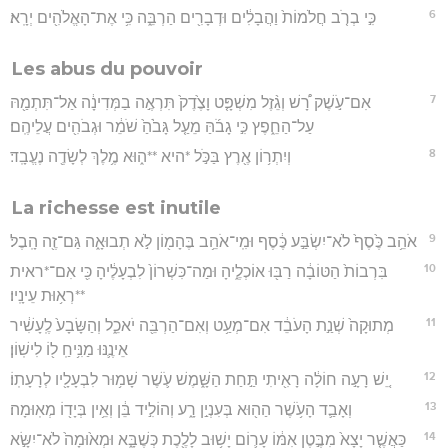
6
כִּ֣י בְרֹ֤ב חֲלֹמוֹת֙ וַהֲבָלִ֔ים וּדְבָרִ֖ים הַרְבֵּ֑ה כִּ֥י אֶת־הָאֱלֹהִ֖ים יְרָֽא׃
Les abus du pouvoir
7
אִם־עֹ֣שֶׁק רָ֠שׁ וְגֵ֨זֶל מִשְׁפָּ֤ט וָצֶ֙דֶק֙ תִּרְאֶ֣ה בַמְּדִינָ֔ה אַל־תִּתְמַ֖הּ
עַל־הַחֵ֑פֶץ כִּ֣י גָבֹ֜הַּ מֵעַ֤ל גָּבֹ֙הַ֙ שֹׁמֵ֔ר וּגְבֹהִ֖ים עֲלֵיהֶֽם׃
8
וְיִתְר֥וֹן אֶ֖רֶץ בַּכֹּ֣ל *היא **ה֑וּא מֶ֥לֶךְ לְשָׂדֶ֖ה נֶעֱבָֽד׃
La richesse est inutile
9
אֹהֵ֥ב כֶּ֙סֶף֙ לֹא־יִשְׂבַּ֣ע כֶּ֔סֶף וּמִֽי־אֹהֵ֥ב בֶּהָמ֖וֹן לֹ֣א תְבוּאָ֑ה גַּם־זֶ֖ה הָֽבֶל׃
10
בִּרְבוֹת֙ הַטּוֹבָ֔ה רַבּ֖וּ אוֹכְלֶ֑יהָ וּמַה־כִּשְׁרוֹן֙ לִבְעָלֶ֔יהָ כִּ֖י אִם־*ראית
**רְא֥וּת עֵינָֽיו׃
11
מְתוּקָה֙ שְׁנַ֣ת הָעֹבֵ֔ד אִם־מְעַ֥ט וְאִם־הַרְבֵּ֖ה יֹאכֵ֑ל וְהַשָּׂבָע֙ לֶֽעָשִׁ֔יר
אֵינֶ֛נּוּ מַנִּ֥יחַֽ ל֖וֹ לִישֽׁוֹן׃
12
יֵ֚שׁ רָעָ֣ה חוֹלָ֔ה רָאִ֖יתִי תַּ֣חַת הַשָּׁ֑מֶשׁ עֹ֛שֶׁר שָׁמ֥וּר לִבְעָלָ֖יו לְרָעָתֽוֹ׃
13
וְאָבַ֛ד הָעֹ֥שֶׁר הַה֖וּא בְּעִנְיַ֣ן רָ֑ע וְהוֹלִ֣יד בֵּ֔ן וְאֵ֥ין בְּיָד֖וֹ מְאֽוּמָה׃
14
כַּאֲשֶׁ֤ר יָצָא֙ מִבֶּ֣טֶן אִמּ֔וֹ עָר֛וֹם יָשׁ֥וּב לָלֶ֖כֶת כְּשֶׁבָּ֑א וּמְא֙וּמָה֙ לֹא־יִשָּׂ֣א