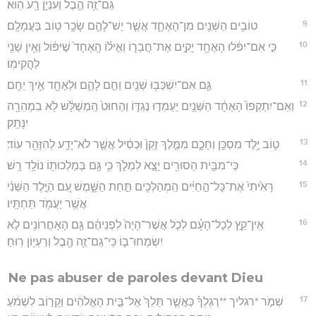
גַּם־זֶ֥ה הֶ֛בֶל וְעִנְיַ֥ן רָ֖ע הֽוּא׃
9
טוֹבִ֥ים הַשְּׁנַ֖יִם מִן־הָאֶחָ֑ד אֲשֶׁ֧ר יֵשׁ־לָהֶ֛ם שָׂכָ֥ר ט֖וֹב בַּעֲמָלָֽם׃
10
כִּ֣י אִם־יִפֹּ֔לוּ הָאֶחָ֖ד יָקִ֣ים אֶת־חֲבֵר֑וֹ וְאִ֣יל֗וֹ הָֽאֶחָד֙ שֶׁיִּפּ֔וֹל וְאֵ֥ין שֵׁנִ֖י
לַהֲקִימֽוֹ׃
11
גַּ֛ם אִם־יִשְׁכְּב֥וּ שְׁנַ֖יִם וְחַ֣ם לָהֶ֑ם וּלְאֶחָ֖ד אֵ֥יךְ יֵחָֽם׃
12
וְאִֽם־יִתְקְפוֹ֙ הָאֶחָ֔ד הַשְּׁנַ֖יִם יַעַמְד֣וּ נֶגְדּ֑וֹ וְהַחוּט֙ הַֽמְשֻׁלָּ֔שׁ לֹ֥א בִמְהֵרָ֖ה
יִנָּתֵֽק׃
13
ט֛וֹב יֶ֥לֶד מִסְכֵּ֖ן וְחָכָ֑ם מִמֶּ֤לֶךְ זָקֵן֙ וּכְסִ֔יל אֲשֶׁ֛ר לֹא־יָדַ֥ע לְהִזָּהֵ֖ר עֽוֹד׃
14
כִּֽי־מִבֵּ֥ית הָסוּרִ֖ים יָצָ֣א לִמְלֹ֑ךְ כִּ֛י גַּ֥ם בְּמַלְכוּת֖וֹ נוֹלַ֥ד רָֽשׁ׃
15
רָאִ֙יתִי֙ אֶת־כָּל־הַ֣חַיִּ֔ים הַֽמְהַלְּכִ֖ים תַּ֣חַת הַשָּׁ֑מֶשׁ עִ֚ם הַיֶּ֣לֶד הַשֵּׁנִ֔י
אֲשֶׁ֥ר יַעֲמֹ֖ד תַּחְתָּֽיו׃
16
אֵֽין־קֵ֣ץ לְכָל־הָעָ֗ם לְכֹ֤ל אֲשֶׁר־הָיָה֙ לִפְנֵיהֶ֔ם גַּ֥ם הָאַחֲרוֹנִ֖ים לֹ֣א
יִשְׂמְחוּ־ב֑וֹ כִּֽי־גַם־זֶ֥ה הֶ֖בֶל וְרַעְי֥וֹן רֽוּחַ׃
Ne pas abuser de paroles devant Dieu
17
שְׁמֹ֣ר *רגליך **רַגְלְךָ֗ כַּאֲשֶׁ֤ר תֵּלֵךְ֙ אֶל־בֵּ֣ית הָאֱלֹהִ֔ים וְקָר֣וֹב לִשְׁמֹ֔עַ