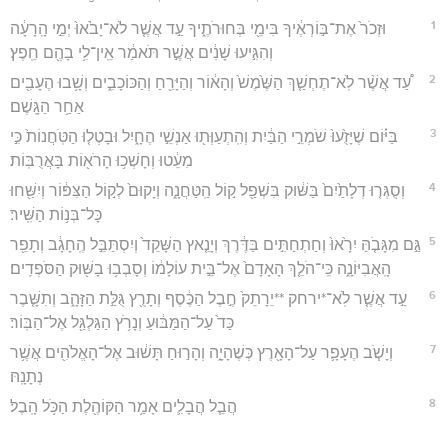
1
וּזְכֹר֙ אֶת־בּ֣וֹרְאֶ֔יךָ בִּימֵ֖י בְּחוּרֹתֶ֑יךָ עַ֣ד אֲשֶׁ֤ר לֹא־יָבֹ֙אוּ֙ יְמֵ֣י הָֽרָעָ֔ה
וְהִגִּ֣יעוּ שָׁנִ֔ים אֲשֶׁ֣ר תֹּאמַ֔ר אֵֽין־לִ֥י בָהֶ֖ם חֵֽפֶץ׃
2
עַ֠ד אֲשֶׁ֨ר לֹֽא־תֶחְשַׁ֤ךְ הַשֶּׁ֙מֶשׁ֙ וְהָא֔וֹר וְהַיָּרֵ֖חַ וְהַכּוֹכָבִ֑ים וְשָׁ֥בוּ הֶעָבִ֖ים
אַחַ֥ר הַגָּֽשֶׁם׃
3
בַּיּ֗וֹם שֶׁיָּזֻ֙עוּ֙ שֹׁמְרֵ֣י הַבַּ֔יִת וְהִֽתְעַוְּת֖וּ אַנְשֵׁ֣י הֶחָ֑יִל וּבָטְל֤וּ הַטֹּֽחֲנוֹת֙ כִּ֣י
מִעֵ֔טוּ וְחָשְׁכ֥וּ הָרֹא֖וֹת בָּאֲרֻבּֽוֹת׃
4
וְסֻגְּר֤וּ דְלָתַ֙יִם֙ בַּשּׁ֔וּק בִּשְׁפַ֖ל ק֣וֹל הַֽטַּחֲנָ֑ה וְיָקוּם֙ לְק֣וֹל הַצִּפּ֔וֹר וְיִשַּׁ֖חוּ
כָּל־בְּנ֥וֹת הַשִּֽׁיר׃
5
גַּ֣ם מִגָּבֹ֤הַּ יִרָ֙אוּ֙ וְחַתְחַתִּ֣ים בַּדֶּ֔רֶךְ וְיָנֵ֤אץ הַשָּׁקֵד֙ וְיִסְתַּבֵּ֣ל הֶֽחָגָ֔ב וְתָפֵ֖ר
הָֽאֲבִיּוֹנָ֑ה כִּֽי־הֹלֵ֤ךְ הָאָדָם֙ אֶל־בֵּ֣ית עוֹלָמ֔וֹ וְסָבְב֥וּ בָשּׁ֖וּק הַסֹּפְדִֽים׃
6
עַ֣ד אֲשֶׁ֤ר לֹֽא־*ירחק **יֵרָתֵק֙ חֶ֣בֶל הַכֶּ֔סֶף וְתָרֻ֖ץ גֻּלַּ֣ת הַזָּהָ֑ב וְתִשָּׁ֤בֶר
כַּד֙ עַל־הַמַּבּ֔וּעַ וְנָרֹ֥ץ הַגַּלְגַּ֖ל אֶל־הַבּֽוֹר׃
7
וְיָשֹׁ֧ב הֶעָפָ֛ר עַל־הָאָ֖רֶץ כְּשֶׁהָיָ֑ה וְהָר֣וּחַ תָּשׁ֔וּב אֶל־הָאֱלֹהִ֖ים אֲשֶׁ֥ר
נְתָנָֽהּ׃
8
הֲבֵ֧ל הֲבָלִ֛ים אָמַ֥ר הַקּוֹהֶ֖לֶת הַכֹּ֥ל הָֽבֶל׃