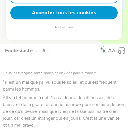
19
(5 : 18) Mais, si Dieu a donné à un homme des richesses et
des biens, s'il l'a rendu maître d'en manger, d'en prendre sa
Accepter tous les cookies
part, et de se réjouir au milieu de son travail, c'est là un don
de Dieu.
Tout refuser
20
(5 : 19) Car il ne se souviendra pas beaucoup des jours de
sa vie, parce que Dieu répand la joie dans son coeur.
Ecclésiaste
6
Seuls les Évangiles sont disponibles en vidéo pour le moment.
1
Il est un mal que j'ai vu sous le soleil, et qui est fréquent
parmi les hommes.
2
Il y a tel homme à qui Dieu a donné des richesses, des
biens, et de la gloire, et qui ne manque pour son âme de rien
de ce qu'il désire, mais que Dieu ne laisse pas maître d'en
jouir, car c'est un étranger qui en jouira. C'est là une vanité
et un mal grave.