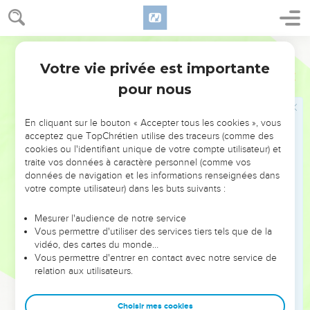
possède.
14
(5 : 13) Ces richesses se perdent par quelque événement
Segond 1910
fâcheux ; il a engendré un fils, et il ne reste rien entre ses
mains.
Votre vie privée est importante
Ecclésiaste
5
15
(5 : 14) Comme il est sorti du ventre de sa mère, il s'en
pour nous
retourne nu ainsi qu'il était venu, et pour son travail
n'emporte rien qu'il puisse prendre dans sa main.
En cliquant sur le bouton « Accepter tous les cookies », vous
acceptez que TopChrétien utilise des traceurs (comme des
16
(5 : 15) C'est encore là un mal grave. Il s'en va comme il
cookies ou l'identifiant unique de votre compte utilisateur) et
était venu ; et quel avantage lui revient-il d'avoir travaillé
traite vos données à caractère personnel (comme vos
pour du vent ?
données de navigation et les informations renseignées dans
votre compte utilisateur) dans les buts suivants :
17
(5 : 16) De plus, toute sa vie il mange dans les ténèbres, et
il a beaucoup de chagrin, de maux et d'irritation.
Mesurer l'audience de notre service
18
(5 : 17) Voici ce que j'ai vu : c'est pour l'homme une chose
Vous permettre d'utiliser des services tiers tels que de la
vidéo, des cartes du monde…
bonne et belle de manger et de boire, et de jouir du bien-
Vous permettre d'entrer en contact avec notre service de
être au milieu de tout le travail qu'il fait sous le soleil,
relation aux utilisateurs.
pendant le nombre des jours de vie que Dieu lui a donnés ;
car c'est là sa part.
Choisir mes cookies