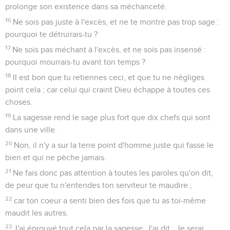
prolonge son existence dans sa méchanceté.
16
Ne sois pas juste à l'excès, et ne te montre pas trop sage :
pourquoi te détruirais-tu ?
17
Ne sois pas méchant à l'excès, et ne sois pas insensé :
pourquoi mourrais-tu avant ton temps ?
18
Il est bon que tu retiennes ceci, et que tu ne négliges
point cela ; car celui qui craint Dieu échappe à toutes ces
choses.
19
La sagesse rend le sage plus fort que dix chefs qui sont
dans une ville.
20
Non, il n'y a sur la terre point d'homme juste qui fasse le
bien et qui ne pèche jamais.
21
Ne fais donc pas attention à toutes les paroles qu'on dit,
de peur que tu n'entendes ton serviteur te maudire ;
22
car ton coeur a senti bien des fois que tu as toi-même
maudit les autres.
23
J'ai éprouvé tout cela par la sagesse. J'ai dit : Je serai