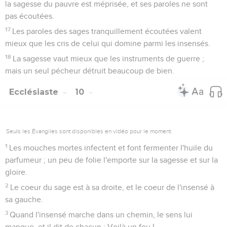
la sagesse du pauvre est méprisée, et ses paroles ne sont
pas écoutées.
17
Les paroles des sages tranquillement écoutées valent
mieux que les cris de celui qui domine parmi les insensés.
18
La sagesse vaut mieux que les instruments de guerre ;
mais un seul pécheur détruit beaucoup de bien.
Ecclésiaste
10
Seuls les Évangiles sont disponibles en vidéo pour le moment.
1
Les mouches mortes infectent et font fermenter l'huile du
parfumeur ; un peu de folie l'emporte sur la sagesse et sur la
gloire.
2
Le coeur du sage est à sa droite, et le coeur de l'insensé à
sa gauche.
3
Quand l'insensé marche dans un chemin, le sens lui
manque, et il dit de chacun : Voilà un fou !