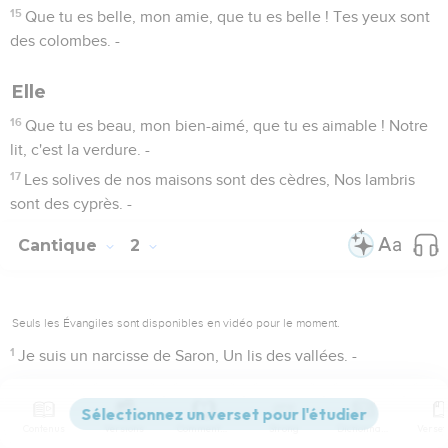
15
Que tu es belle, mon amie, que tu es belle ! Tes yeux sont
des colombes. -
Elle
16
Que tu es beau, mon bien-aimé, que tu es aimable ! Notre
lit, c'est la verdure. -
17
Les solives de nos maisons sont des cèdres, Nos lambris
sont des cyprès. -
Cantique
2
Seuls les Évangiles sont disponibles en vidéo pour le moment.
1
Je suis un narcisse de Saron, Un lis des vallées. -
Lui
Contenus
Versions
Commentaires
Strong
Dictionnaire
2
Comme un lis au milieu des épines, Telle est mon amie