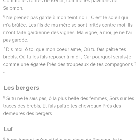
Comme les tentes de Kédar, comme les pavillons de
Salomon.
6
Ne prenez pas garde à mon teint noir : C'est le soleil qui
m'a brûlée. Les fils de ma mère se sont irrités contre moi, Ils
m'ont faite gardienne des vignes. Ma vigne, à moi, je ne l'ai
pas gardée.
7
Dis-moi, ô toi que mon coeur aime, Où tu fais paître tes
brebis, Où tu les fais reposer à midi ; Car pourquoi serais-je
comme une égarée Près des troupeaux de tes compagnons ?
-
Les bergers
8
Si tu ne le sais pas, ô la plus belle des femmes, Sors sur les
traces des brebis, Et fais paître tes chevreaux Près des
demeures des bergers. -
Lui
9
A ma jument qu'on attelle aux chars de Pharaon Je te