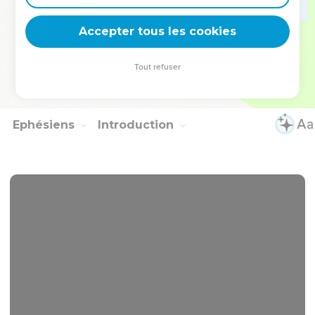
Paix et grâce sur tous ceux qui suivront cette règle et sur
l'Israël de Dieu !
Accepter tous les cookies
17
Que personne désormais ne me fasse de peine, car je
porte sur mon corps les marques du [Seigneur] Jésus.
Tout refuser
18
Frères et sœurs, que la grâce de notre Seigneur Jésus-
Christ soit avec votre esprit ! Amen !
Ephésiens
Introduction