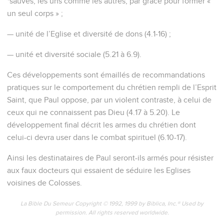
*sauvés, les uns comme les autres, par grâce pour former «
un seul corps » ;
— unité de l’Eglise et diversité de dons (4.1-16) ;
— unité et diversité sociale (5.21 à 6.9).
Ces développements sont émaillés de recommandations
pratiques sur le comportement du chrétien rempli de l’Esprit
Saint, que Paul oppose, par un violent contraste, à celui de
ceux qui ne connaissent pas Dieu (4.17 à 5.20). Le
développement final décrit les armes du chrétien dont
celui-ci devra user dans le combat spirituel (6.10-17).
Ainsi les destinataires de Paul seront-ils armés pour résister
aux faux docteurs qui essaient de séduire les Eglises
voisines de Colosses.
La Bible Du Semeur Copyright © 1992, 1999 by Biblica, Inc.® Used by
permission. All rights reserved worldwide.