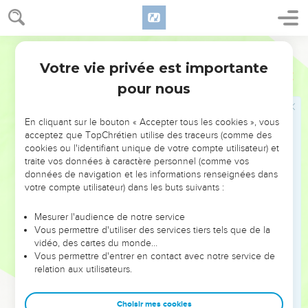
Derniers avertissements et salutation
11
Voyez avec quelles grosses lettres je vous ai écrit de ma
Segond 21
propre main.
Votre vie privée est importante
Galates
6
12
Tous ceux qui veulent se faire bien voir par les hommes
pour nous
vous obligent à vous faire circoncire uniquement afin de ne
pas être eux-mêmes persécutés pour la croix de Christ.
En cliquant sur le bouton « Accepter tous les cookies », vous
13
En effet, les circoncis eux-mêmes ne respectent pas la loi,
acceptez que TopChrétien utilise des traceurs (comme des
cookies ou l'identifiant unique de votre compte utilisateur) et
mais ils veulent que vous soyez circoncis afin de pouvoir
traite vos données à caractère personnel (comme vos
tirer fierté de votre corps.
données de navigation et les informations renseignées dans
14
En ce qui me concerne, jamais je ne tirerai fierté d’autre
votre compte utilisateur) dans les buts suivants :
chose que de la croix de notre Seigneur Jésus-Christ. Par
Mesurer l'audience de notre service
elle le monde est crucifié pour moi, comme je le suis pour le
Vous permettre d'utiliser des services tiers tels que de la
monde.
vidéo, des cartes du monde…
15
Vous permettre d'entrer en contact avec notre service de
En effet, [en Jésus-Christ, ] ce qui a de l’importance, ce
relation aux utilisateurs.
n'est ni la circoncision ni l'incirconcision, mais c'est le fait
d'être une nouvelle créature.
Choisir mes cookies
16