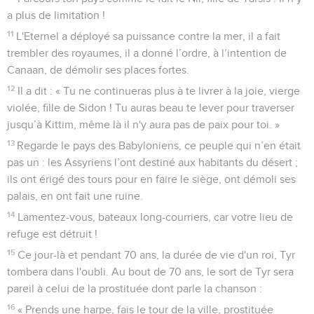
a plus de limitation !
11
L'Eternel a déployé sa puissance contre la mer, il a fait
trembler des royaumes, il a donné l’ordre, à l’intention de
Canaan, de démolir ses places fortes.
12
Il a dit : « Tu ne continueras plus à te livrer à la joie, vierge
violée, fille de Sidon ! Tu auras beau te lever pour traverser
jusqu’à Kittim, même là il n'y aura pas de paix pour toi. »
13
Regarde le pays des Babyloniens, ce peuple qui n’en était
pas un : les Assyriens l’ont destiné aux habitants du désert ;
ils ont érigé des tours pour en faire le siège, ont démoli ses
palais, en ont fait une ruine.
14
Lamentez-vous, bateaux long-courriers, car votre lieu de
refuge est détruit !
15
Ce jour-là et pendant 70 ans, la durée de vie d'un roi, Tyr
tombera dans l'oubli. Au bout de 70 ans, le sort de Tyr sera
pareil à celui de la prostituée dont parle la chanson :
16
« Prends une harpe, fais le tour de la ville, prostituée