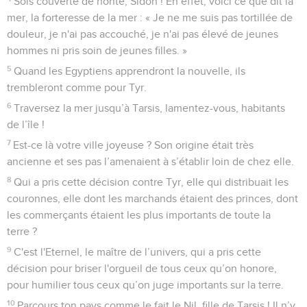
Sois couverte de honte, Sidon ! En effet, voici ce que dit la
mer, la forteresse de la mer : « Je ne me suis pas tortillée de
douleur, je n'ai pas accouché, je n'ai pas élevé de jeunes
hommes ni pris soin de jeunes filles. »
5
Quand les Egyptiens apprendront la nouvelle, ils
trembleront comme pour Tyr.
6
Traversez la mer jusqu’à Tarsis, lamentez-vous, habitants
de l’île !
7
Est-ce là votre ville joyeuse ? Son origine était très
ancienne et ses pas l’amenaient à s’établir loin de chez elle.
8
Qui a pris cette décision contre Tyr, elle qui distribuait les
couronnes, elle dont les marchands étaient des princes, dont
les commerçants étaient les plus importants de toute la
terre ?
9
C'est l'Eternel, le maître de l’univers, qui a pris cette
décision pour briser l'orgueil de tous ceux qu’on honore,
pour humilier tous ceux qu’on juge importants sur la terre.
10
Parcours ton pays comme le fait le Nil, fille de Tarsis ! Il n’y