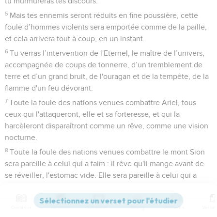
tu murmureras tes discours.
5
Mais tes ennemis seront réduits en fine poussière, cette
foule d’hommes violents sera emportée comme de la paille,
et cela arrivera tout à coup, en un instant.
6
Tu verras l’intervention de l'Eternel, le maître de l’univers,
accompagnée de coups de tonnerre, d’un tremblement de
terre et d’un grand bruit, de l'ouragan et de la tempête, de la
flamme d'un feu dévorant.
7
Toute la foule des nations venues combattre Ariel, tous
ceux qui l'attaqueront, elle et sa forteresse, et qui la
harcèleront disparaîtront comme un rêve, comme une vision
nocturne.
8
Toute la foule des nations venues combattre le mont Sion
sera pareille à celui qui a faim : il rêve qu'il mange avant de
se réveiller, l'estomac vide. Elle sera pareille à celui qui a
soif : il rêve qu'il boit avant de se réveiller, épuisé, la gorge
sèche.
Contenus
Versions
Commentaires
Strong
Dictionnaire