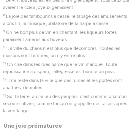
Le vin nouveau est en deuil, la vigne dépérit. Tous ceux qui
avaient le cœur joyeux gémissent.
8
La joie des tambourins a cessé, le tapage des amusements
a pris fin, la musique jubilatoire de la harpe a cessé.
9
On ne boit plus de vin en chantant, les liqueurs fortes
paraissent amères aux buveurs.
10
La ville du chaos n’est plus que décombres. Toutes les
maisons sont fermées, on n'y entre plus.
11
On crie dans les rues parce que le vin manque. Toute
réjouissance a disparu, l'allégresse est bannie du pays.
12
Il ne reste dans la ville que des ruines et les portes sont
abattues, démolies.
13
Sur la terre, au milieu des peuples, c’est comme lorsqu’on
secoue l'olivier, comme lorsqu’on grappille des raisins après
la vendange.
Une joie prématurée