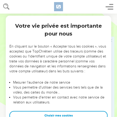
Où en est la nuit?
11
Message sur Douma. On me crie de Séir : « Sentinelle,
Segond 21
quelle nouvelle de la nuit ? Sentinelle, quelle nouvelle de la
Votre vie privée est importante
Esaïe
21
nuit ? »
pour nous
12
La sentinelle répond : « Le matin arrive, mais aussi la nuit.
Si vous voulez poser des questions, posez-les !
En cliquant sur le bouton « Accepter tous les cookies », vous
Convertissez-vous et venez ! »
acceptez que TopChrétien utilise des traceurs (comme des
cookies ou l'identifiant unique de votre compte utilisateur) et
Les fuyards de Dédan et de Quédar
traite vos données à caractère personnel (comme vos
données de navigation et les informations renseignées dans
13
Message sur l'Arabie. Vous passerez la nuit dans les forêts
votre compte utilisateur) dans les buts suivants :
de l'Arabie, caravanes de Dedan !
Mesurer l'audience de notre service
14
Allez à la rencontre de l’assoiffé, apportez-lui de l'eau !
Vous permettre d'utiliser des services tiers tels que de la
Habitants du pays de Théma, allez à la rencontre du fugitif
vidéo, des cartes du monde…
Vous permettre d'entrer en contact avec notre service de
avec du pain !
relation aux utilisateurs.
15
C’est qu’ils fuient devant les épées, devant l'épée
dégainée, devant l'arc tendu, devant la férocité des combats.
Choisir mes cookies