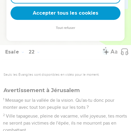
16
En effet, voici ce que m’a dit le Seigneur : « Encore un an,
compté aussi précisément que les années d'un travailleur
Accepter tous les cookies
salarié, et toute la gloire de Kédar aura disparu.
17
Il ne restera qu'un petit nombre d’archers parmi les
Tout refuser
guerriers de Kédar. » C’est l'Eternel, le Dieu d'Israël, qui
l’annonce.
Esaïe
22
Seuls les Évangiles sont disponibles en vidéo pour le moment.
Avertissement à Jérusalem
1
Message sur la vallée de la vision. Qu'as-tu donc pour
monter avec tout ton peuple sur les toits ?
2
Ville tapageuse, pleine de vacarme, ville joyeuse, tes morts
ne seront pas victimes de l'épée, ils ne mourront pas en
combattant.