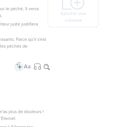
our le péché, Il verra
Ajouter une
Ajouter une
Ajouter une
Ajouter une
Ajouter une
Ajouter une
Ajouter une
Ajouter une
s.
colonne
colonne
colonne
colonne
colonne
colonne
colonne
colonne
eur juste justifiera
ssants, Parce qu'il s'est
é les péchés de
i n'as plus de douleurs !
'Éternel.
 pas ! Allonge tes