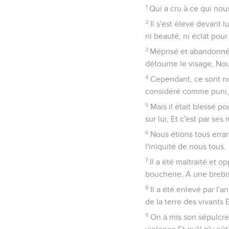
1
Qui a cru à ce qui nou
2
Il s'est élevé devant 
ni beauté, ni éclat pour
3
Méprisé et abandonné
détourne le visage, Nou
4
Cependant, ce sont nos
considéré comme puni, 
5
Mais il était blessé p
sur lui, Et c'est par s
6
Nous étions tous erran
l'iniquité de nous tous.
7
Il a été maltraité et 
boucherie, A une brebis
8
Il a été enlevé par l'a
de la terre des vivants
9
On a mis son sépulcre