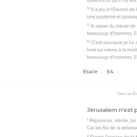
violence Et qu'il n'y e
10
Il a plu à l'Éternel de
une postérité et prolong
11
A cause du travail de 
beaucoup d'hommes, Et i
12
C'est pourquoi je lui 
livré lui-même à la mort
beaucoup d'hommes, Et 
Esaïe
54
Seuls les É
Jérusalem n'est
1
Réjouis-toi, stérile, to
Car les fils de la délai
2
Élargis l'espace de ta