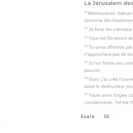
La Jérusalem des
11
Malheureuse, battue de
donnerai des fondement
12
Je ferai tes créneaux
13
Tous tes fils seront di
14
Tu seras affermie par l
n'approchera pas de toi
15
Si l'on forme des com
pouvoir.
16
Voici, j'ai créé l'ouv
aussi le destructeur pour
17
Toute arme forgée cont
condamneras. Tel est l'h
Esaïe
55