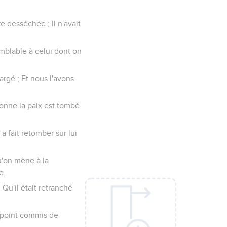
e desséchée ; Il n'avait
blable à celui dont on
argé ; Et nous l'avons
donne la paix est tombé
a fait retomber sur lui
qu'on mène à la
e.
 Qu'il était retranché
t point commis de