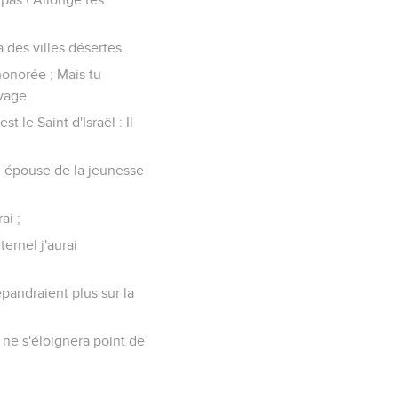
 des villes désertes.
honorée ; Mais tu
vage.
 le Saint d'Israël : Il
e épouse de la jeunesse
ai ;
ernel j'aurai
pandraient plus sur la
ne s'éloignera point de