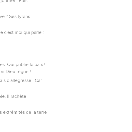
journer ; Puis
vé ? Ses tyrans
 c'est moi qui parle :
s, Qui publie la paix !
ton Dieu règne !
ris d'allégresse ; Car
e, Il rachète
s extrémités de la terre