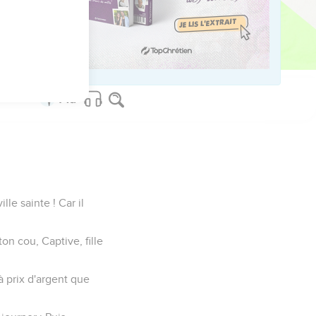
s de ta main la coupe
serons ! Tu faisais alors
lle sainte ! Car il
on cou, Captive, fille
à prix d'argent que