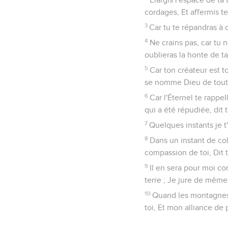
cordages, Et affermis te
3
Car tu te répandras à 
4
Ne crains pas, car tu 
oublieras la honte de t
5
Car ton créateur est t
se nomme Dieu de toute 
6
Car l'Éternel te rapp
qui a été répudiée, dit 
7
Quelques instants je t
8
Dans un instant de co
compassion de toi, Dit 
9
Il en sera pour moi c
terre ; Je jure de même 
10
Quand les montagnes 
toi, Et mon alliance de 