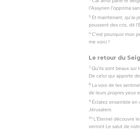
Car ainsi parle le Sei
l'Assyrien l'opprima sa
5
Et maintenant, qu'ai-j
poussent des cris, dit l
6
C'est pourquoi mon peu
me voici !
Le retour du Sei
7
Qu'ils sont beaux sur 
De celui qui apporte de 
8
La voix de tes sentinel
de leurs propres yeux e
9
Éclatez ensemble en cr
Jérusalem.
10
L'Éternel découvre le 
verront Le salut de not