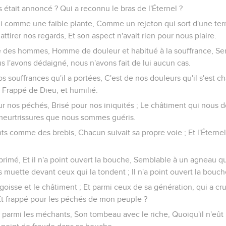
s était annoncé ? Qui a reconnu le bras de l'Éternel ?
lui comme une faible plante, Comme un rejeton qui sort d'une terr
 attirer nos regards, Et son aspect n'avait rien pour nous plaire.
 des hommes, Homme de douleur et habitué à la souffrance, Sem
s l'avons dédaigné, nous n'avons fait de lui aucun cas.
 souffrances qu'il a portées, C'est de nos douleurs qu'il s'est ch
Frappé de Dieu, et humilié.
our nos péchés, Brisé pour nos iniquités ; Le châtiment qui nous 
es meurtrissures que nous sommes guéris.
ts comme des brebis, Chacun suivait sa propre voie ; Et l'Éternel 
opprimé, Et il n'a point ouvert la bouche, Semblable à un agneau 
 muette devant ceux qui la tondent ; Il n'a point ouvert la bouch
ngoisse et le châtiment ; Et parmi ceux de sa génération, qui a cru
 Et frappé pour les péchés de mon peuple ?
 parmi les méchants, Son tombeau avec le riche, Quoiqu'il n'eû