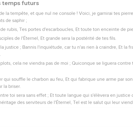
 temps futurs
 la tempête, et que nul ne console ! Voici, je garnirai tes pierre
s de saphir ;
 de rubis, Tes portes d'escarboucles, Et toute ton enceinte de pi
sciples de l'Éternel, Et grande sera la postérité de tes fils.
a justice ; Bannis l'inquiétude, car tu n'as rien à craindre, Et la fr
.
plots, cela ne viendra pas de moi ; Quiconque se liguera contre 
rier qui souffle le charbon au feu, Et qui fabrique une arme par son t
 la briser.
re toi sera sans effet ; Et toute langue qui s'élèvera en justice c
éritage des serviteurs de l'Éternel, Tel est le salut qui leur viendr