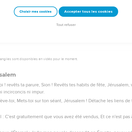
eur, l'Éternel, Ton Dieu, qui défend son peuple : Voici, je prend
upe de ma colère ; Tu ne la boiras plus !
Accepter tous les cookies
Choisir mes cookies
main de tes oppresseurs, Qui te disaient : Courbe-toi, et nous pas
erre, Comme une rue pour les passants.
Tout refuser
vangiles sont disponibles en vidéo pour le moment.
usalem
toi ! revêts ta parure, Sion ! Revêts tes habits de fête, Jérusalem, vi
ni incirconcis ni impur.
ève-toi, Mets-toi sur ton séant, Jérusalem ! Détache les liens de t
nel : C'est gratuitement que vous avez été vendus, Et ce n'est pas 