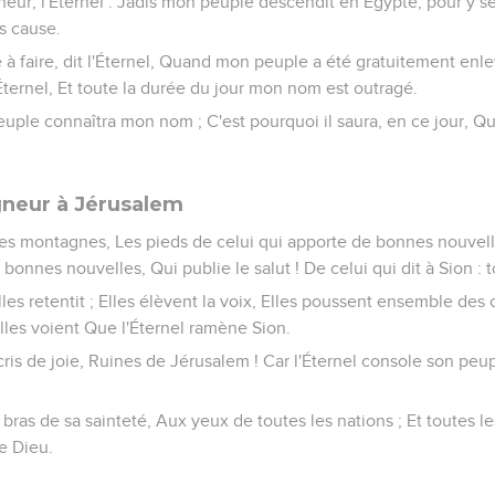
gneur, l'Éternel : Jadis mon peuple descendit en Égypte, pour y sé
ns cause.
e à faire, dit l'Éternel, Quand mon peuple a été gratuitement enle
'Éternel, Et toute la durée du jour mon nom est outragé.
ple connaîtra mon nom ; C'est pourquoi il saura, en ce jour, Que
gneur à Jérusalem
les montagnes, Les pieds de celui qui apporte de bonnes nouvelle
bonnes nouvelles, Qui publie le salut ! De celui qui dit à Sion : 
les retentit ; Elles élèvent la voix, Elles poussent ensemble des c
lles voient Que l'Éternel ramène Sion.
is de joie, Ruines de Jérusalem ! Car l'Éternel console son peupl
bras de sa sainteté, Aux yeux de toutes les nations ; Et toutes le
re Dieu.