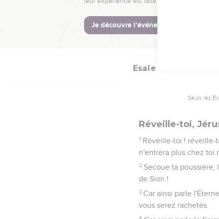
Ainsi parle ton Seign
d'étourdissement, La co
23
Je la mettrai dans la 
de ton dos comme une t
Esaïe
52
Seuls les É
Réveille-toi, Jér
1
Réveille-toi ! réveille-
n'entrera plus chez toi 
2
Secoue ta poussière, l
de Sion !
3
Car ainsi parle l'Éter
vous serez rachetés.
4