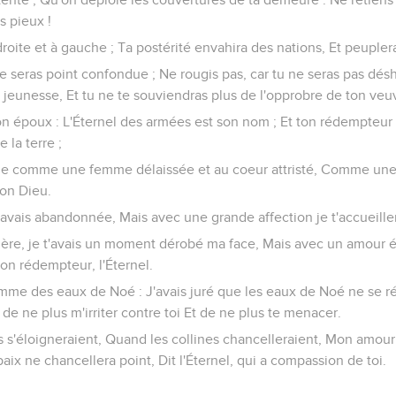
s pieux !
droite et à gauche ; Ta postérité envahira des nations, Et peuplera
ne seras point confondue ; Ne rougis pas, car tu ne seras pas dés
a jeunesse, Et tu ne te souviendras plus de l'opprobre de ton veu
on époux : L'Éternel des armées est son nom ; Et ton rédempteur est
la terre ;
elle comme une femme délaissée et au coeur attristé, Comme un
ton Dieu.
'avais abandonnée, Mais avec une grande affection je t'accueiller
lère, je t'avais un moment dérobé ma face, Mais avec un amour ét
ton rédempteur, l'Éternel.
omme des eaux de Noé : J'avais juré que les eaux de Noé ne se ré
de ne plus m'irriter contre toi Et de ne plus te menacer.
s'éloigneraient, Quand les collines chancelleraient, Mon amour 
paix ne chancellera point, Dit l'Éternel, qui a compassion de toi.