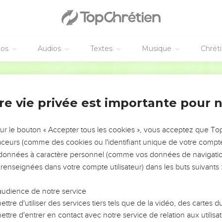
courbé sous les fers sera délivré ; Il ne mourra pas dans la fosse, 
 Dieu, Qui soulève la mer et fais mugir ses flots. L'Éternel des a
dans ta bouche, Et je te couvre de l'ombre de ma main, Pour ét
éos
Audios
Textes
Musique
Chrét
velle terre, Et pour dire à Sion : Tu es mon peuple !
Segond 1910
rusalem
re vie privée est importante pour 
-toi ! lève-toi, Jérusalem, Qui as bu de la main de l'Éternel la cou
la coupe d'étourdissement !
 la conduire De tous les fils qu'elle a enfantés, Il n'y en a aucun 
sur le bouton « Accepter tous les cookies », vous acceptez que T
'elle a élevés.
traceurs (comme des cookies ou l'identifiant unique de votre compte 
s données à caractère personnel (comme vos données de navigatio
t arrivées : -Qui te plaindra ? -Le ravage et la ruine, la famine e
 renseignées dans votre compte utilisateur) dans les buts suivants 
ce gisaient à tous les coins de rues, Comme le cerf dans un filet,
audience de notre service
de ton Dieu.
ttre d'utiliser des services tiers tels que de la vidéo, des cartes
e ceci, malheureuse, Ivre, mais non de vin !
ttre d'entrer en contact avec notre service de relation aux utilisat