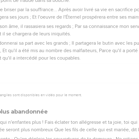
ût point de fraude dans sa bouche.
 le briser par la souffrance... Après avoir livré sa vie en sacrifice p
era ses jours ; Et l'oeuvre de l'Éternel prospérera entre ses main
son âme, il rassasiera ses regards ; Par sa connaissance mon servit
l se chargera de leurs iniquités.
donnerai sa part avec les grands ; Il partagera le butin avec les pui
, Et qu'il a été mis au nombre des malfaiteurs, Parce qu'il a port
qu'il a intercédé pour les coupables.
vangiles sont disponibles en vidéo pour le moment.
 plus abandonnée
i qui n'enfantes plus ! Fais éclater ton allégresse et ta joie, toi qu
ssée seront plus nombreux Que les fils de celle qui est mariée, dit l
 tente ; Qu'on déploie les couvertures de ta demeure : Ne retiens