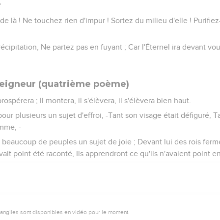
e
 de là ! Ne touchez rien d'impur ! Sortez du milieu d'elle ! Purifie
cipitation, Ne partez pas en fuyant ; Car l'Éternel ira devant vous
Seigneur (quatrième poème)
ospérera ; Il montera, il s'élèvera, il s'élèvera bien haut.
ur plusieurs un sujet d'effroi, -Tant son visage était défiguré, T
omme, -
beaucoup de peuples un sujet de joie ; Devant lui des rois ferme
vait point été raconté, Ils apprendront ce qu'ils n'avaient point e
vangiles sont disponibles en vidéo pour le moment.