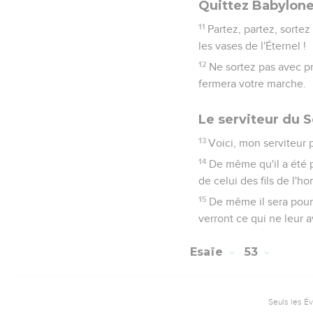
Quittez Babylon
11
Partez, partez, sortez
les vases de l'Éternel !
12
Ne sortez pas avec pré
fermera votre marche.
Le serviteur du 
13
Voici, mon serviteur pr
14
De même qu'il a été po
de celui des fils de l'h
15
De même il sera pour 
verront ce qui ne leur a
Esaïe
53
Seuls les É