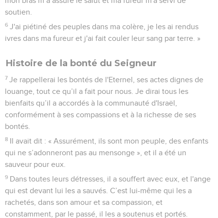
mon bras m’a assuré le salut et ma fureur m'a servi de
soutien.
6
J'ai piétiné des peuples dans ma colère, je les ai rendus
ivres dans ma fureur et j'ai fait couler leur sang par terre. »
Histoire de la bonté du Seigneur
7
Je rappellerai les bontés de l'Eternel, ses actes dignes de
louange, tout ce qu’il a fait pour nous. Je dirai tous les
bienfaits qu’il a accordés à la communauté d'Israël,
conformément à ses compassions et à la richesse de ses
bontés.
8
Il avait dit : « Assurément, ils sont mon peuple, des enfants
qui ne s’adonneront pas au mensonge », et il a été un
sauveur pour eux.
9
Dans toutes leurs détresses, il a souffert avec eux, et l'ange
qui est devant lui les a sauvés. C’est lui-même qui les a
rachetés, dans son amour et sa compassion, et
constamment, par le passé, il les a soutenus et portés.