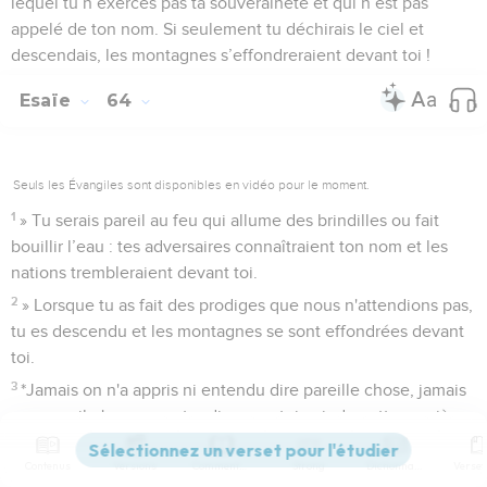
lequel tu n’exerces pas ta souveraineté et qui n’est pas
appelé de ton nom. Si seulement tu déchirais le ciel et
descendais, les montagnes s’effondreraient devant toi !
Esaïe
64
Seuls les Évangiles sont disponibles en vidéo pour le moment.
1
» Tu serais pareil au feu qui allume des brindilles ou fait
bouillir l’eau : tes adversaires connaîtraient ton nom et les
nations trembleraient devant toi.
2
» Lorsque tu as fait des prodiges que nous n'attendions pas,
tu es descendu et les montagnes se sont effondrées devant
toi.
3
*Jamais on n'a appris ni entendu dire pareille chose, jamais
aucun œil n'a vu un autre dieu que toi agir de cette manière
pour ceux qui comptent sur lui.
Contenus
Versions
Commentaires
Strong
Dictionnaire
4
Tu vas à la rencontre de celui qui pratique avec joie la