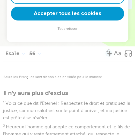
joie devant vous et tous les arbres de la campagne battront
des mains.
Accepter tous les cookies
13
Au lieu des buissons épineux poussera le cyprès, au lieu
de l’ortie poussera le myrte, et cela contribuera à la
Tout refuser
réputation de l'Eternel, ce sera un signe éternel qui ne
disparaîtra jamais.
Esaïe
56
Seuls les Évangiles sont disponibles en vidéo pour le moment.
Il n'y aura plus d'exclus
1
Voici ce que dit l'Eternel : Respectez le droit et pratiquez la
justice, car mon salut est sur le point d’arriver, et ma justice
est prête à se révéler.
2
Heureux l'homme qui adopte ce comportement et le fils de
l'homme qui y reste fermement attaché, qui respecte le