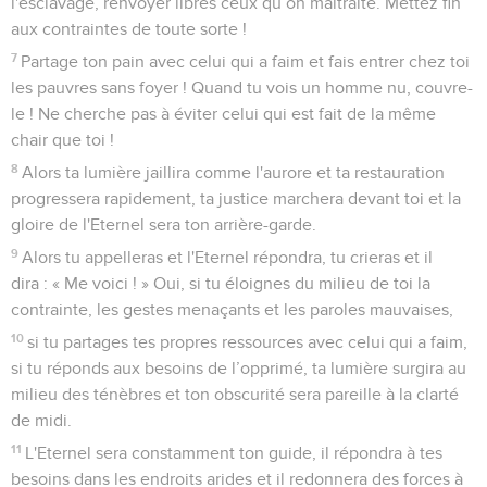
l'esclavage, renvoyer libres ceux qu’on maltraite. Mettez fin
aux contraintes de toute sorte !
7
Partage ton pain avec celui qui a faim et fais entrer chez toi
les pauvres sans foyer ! Quand tu vois un homme nu, couvre-
le ! Ne cherche pas à éviter celui qui est fait de la même
chair que toi !
8
Alors ta lumière jaillira comme l'aurore et ta restauration
progressera rapidement, ta justice marchera devant toi et la
gloire de l'Eternel sera ton arrière-garde.
9
Alors tu appelleras et l'Eternel répondra, tu crieras et il
dira : « Me voici ! » Oui, si tu éloignes du milieu de toi la
contrainte, les gestes menaçants et les paroles mauvaises,
10
si tu partages tes propres ressources avec celui qui a faim,
si tu réponds aux besoins de l’opprimé, ta lumière surgira au
milieu des ténèbres et ton obscurité sera pareille à la clarté
de midi.
11
L'Eternel sera constamment ton guide, il répondra à tes
besoins dans les endroits arides et il redonnera des forces à