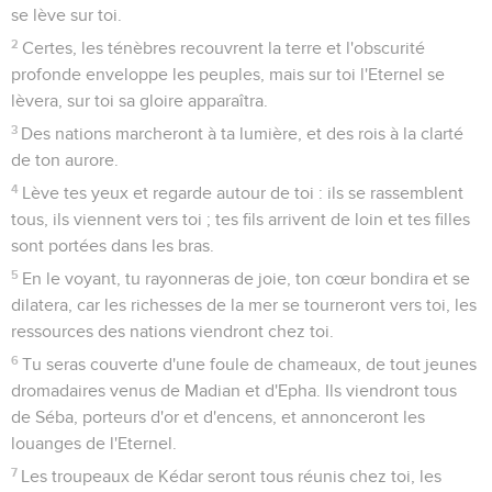
se lève sur toi.
2
Certes, les ténèbres recouvrent la terre et l'obscurité
profonde enveloppe les peuples, mais sur toi l'Eternel se
lèvera, sur toi sa gloire apparaîtra.
3
Des nations marcheront à ta lumière, et des rois à la clarté
de ton aurore.
4
Lève tes yeux et regarde autour de toi : ils se rassemblent
tous, ils viennent vers toi ; tes fils arrivent de loin et tes filles
sont portées dans les bras.
5
En le voyant, tu rayonneras de joie, ton cœur bondira et se
dilatera, car les richesses de la mer se tourneront vers toi, les
ressources des nations viendront chez toi.
6
Tu seras couverte d'une foule de chameaux, de tout jeunes
dromadaires venus de Madian et d'Epha. Ils viendront tous
de Séba, porteurs d'or et d'encens, et annonceront les
louanges de l'Eternel.
7
Les troupeaux de Kédar seront tous réunis chez toi, les