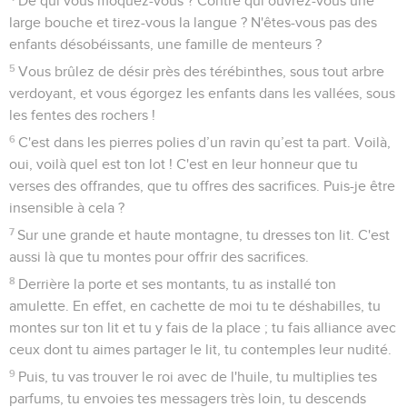
De qui vous moquez-vous ? Contre qui ouvrez-vous une
large bouche et tirez-vous la langue ? N'êtes-vous pas des
enfants désobéissants, une famille de menteurs ?
5
Vous brûlez de désir près des térébinthes, sous tout arbre
verdoyant, et vous égorgez les enfants dans les vallées, sous
les fentes des rochers !
6
C'est dans les pierres polies d’un ravin qu’est ta part. Voilà,
oui, voilà quel est ton lot ! C'est en leur honneur que tu
verses des offrandes, que tu offres des sacrifices. Puis-je être
insensible à cela ?
7
Sur une grande et haute montagne, tu dresses ton lit. C'est
aussi là que tu montes pour offrir des sacrifices.
8
Derrière la porte et ses montants, tu as installé ton
amulette. En effet, en cachette de moi tu te déshabilles, tu
montes sur ton lit et tu y fais de la place ; tu fais alliance avec
ceux dont tu aimes partager le lit, tu contemples leur nudité.
9
Puis, tu vas trouver le roi avec de l'huile, tu multiplies tes
parfums, tu envoies tes messagers très loin, tu descends