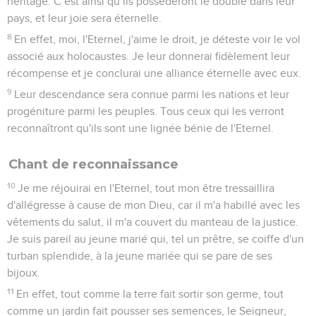
héritage. C’est ainsi qu’ils posséderont le double dans leur
pays, et leur joie sera éternelle.
8
En effet, moi, l'Eternel, j'aime le droit, je déteste voir le vol
associé aux holocaustes. Je leur donnerai fidèlement leur
récompense et je conclurai une alliance éternelle avec eux.
9
Leur descendance sera connue parmi les nations et leur
progéniture parmi les peuples. Tous ceux qui les verront
reconnaîtront qu'ils sont une lignée bénie de l'Eternel.
Chant de reconnaissance
10
Je me réjouirai en l'Eternel, tout mon être tressaillira
d'allégresse à cause de mon Dieu, car il m'a habillé avec les
vêtements du salut, il m'a couvert du manteau de la justice.
Je suis pareil au jeune marié qui, tel un prêtre, se coiffe d'un
turban splendide, à la jeune mariée qui se pare de ses
bijoux.
11
En effet, tout comme la terre fait sortir son germe, tout
comme un jardin fait pousser ses semences, le Seigneur,