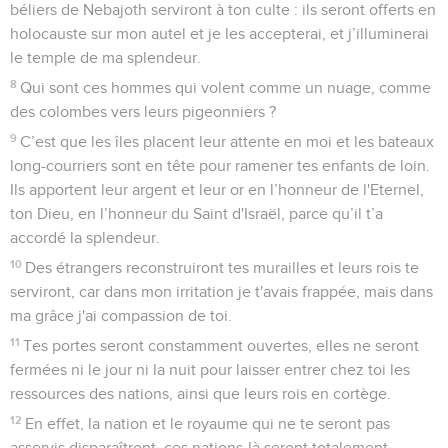
béliers de Nebajoth serviront à ton culte : ils seront offerts en
holocauste sur mon autel et je les accepterai, et j’illuminerai
le temple de ma splendeur.
8
Qui sont ces hommes qui volent comme un nuage, comme
des colombes vers leurs pigeonniers ?
9
C’est que les îles placent leur attente en moi et les bateaux
long-courriers sont en tête pour ramener tes enfants de loin.
Ils apportent leur argent et leur or en l’honneur de l'Eternel,
ton Dieu, en l’honneur du Saint d'Israël, parce qu’il t’a
accordé la splendeur.
10
Des étrangers reconstruiront tes murailles et leurs rois te
serviront, car dans mon irritation je t'avais frappée, mais dans
ma grâce j'ai compassion de toi.
11
Tes portes seront constamment ouvertes, elles ne seront
fermées ni le jour ni la nuit pour laisser entrer chez toi les
ressources des nations, ainsi que leurs rois en cortège.
12
En effet, la nation et le royaume qui ne te seront pas
asservis disparaîtront, ces nations-là seront totalement