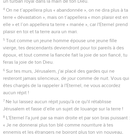
un turban royal dans la main de ton Dieu.
4
On ne t’appellera plus « abandonnée », on ne dira plus à ta
terre « dévastation », mais on t’appellera « mon plaisir est en
elle » et l’on appellera ta terre « mariée », car l'Eternel prend
plaisir en toi et ta terre aura un mari.
5
Tout comme un jeune homme épouse une jeune fille
vierge, tes descendants deviendront pour toi pareils à des
époux, et tout comme la fiancée fait la joie de son fiancé, tu
feras la joie de ton Dieu.
6
Sur tes murs, Jérusalem, j'ai placé des gardes qui ne
resteront jamais silencieux, de jour comme de nuit. Vous qui
êtes chargés de la rappeler à l'Eternel, ne vous accordez
aucun répit !
7
Ne lui laissez aucun répit jusqu'à ce qu'il rétablisse
Jérusalem et fasse d’elle un sujet de louange sur la terre !
8
L'Eternel l'a juré par sa main droite et par son bras puissant :
« Je ne donnerai plus ton blé comme nourriture à tes
ennemis et les étrangers ne boiront plus ton vin nouveau,