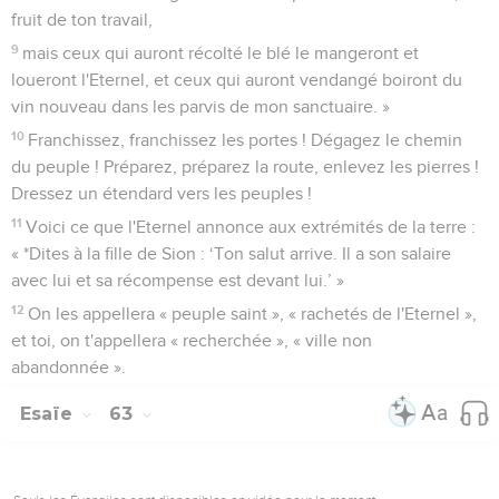
fruit de ton travail,
9
mais ceux qui auront récolté le blé le mangeront et
loueront l'Eternel, et ceux qui auront vendangé boiront du
vin nouveau dans les parvis de mon sanctuaire. »
10
Franchissez, franchissez les portes ! Dégagez le chemin
du peuple ! Préparez, préparez la route, enlevez les pierres !
Dressez un étendard vers les peuples !
11
Voici ce que l'Eternel annonce aux extrémités de la terre :
« *Dites à la fille de Sion : ‘Ton salut arrive. Il a son salaire
avec lui et sa récompense est devant lui.’ »
12
On les appellera « peuple saint », « rachetés de l'Eternel »,
et toi, on t'appellera « recherchée », « ville non
abandonnée ».
Esaïe
63