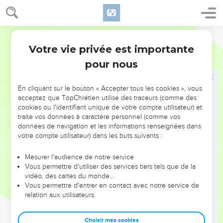
pensées ! Qu'il retourne à l'Eternel : il aura compassion de
lui. Qu'il retourne à notre Dieu, car il pardonne
Segond 21
abondamment.
Votre vie privée est importante
8
En effet, vos pensées ne sont pas mes pensées et mes
Esaïe
55
voies ne sont pas vos voies, déclare l'Eternel.
pour nous
9
Le ciel est bien plus haut que la terre. De même, mes voies
sont bien au-dessus de vos voies, et mes pensées bien au-
En cliquant sur le bouton « Accepter tous les cookies », vous
acceptez que TopChrétien utilise des traceurs (comme des
dessus de vos pensées.
cookies ou l'identifiant unique de votre compte utilisateur) et
10
La pluie et la neige descendent du ciel et n'y retournent
traite vos données à caractère personnel (comme vos
pas sans avoir arrosé la terre, sans l’avoir fécondée et avoir
données de navigation et les informations renseignées dans
votre compte utilisateur) dans les buts suivants :
fait germer ses plantes, sans avoir *fourni de la semence au
semeur et du pain à celui qui mange.
Mesurer l'audience de notre service
11
Il en va de même pour ma parole, celle qui sort de ma
Vous permettre d'utiliser des services tiers tels que de la
vidéo, des cartes du monde…
bouche : elle ne revient pas à moi sans effet, sans avoir fait
Vous permettre d'entrer en contact avec notre service de
ce que je désire et rempli la mission que je lui ai confiée.
relation aux utilisateurs.
12
Oui, vous sortirez dans la joie et vous serez conduits dans
la paix. Les montagnes et les collines éclateront en cris de
Choisir mes cookies