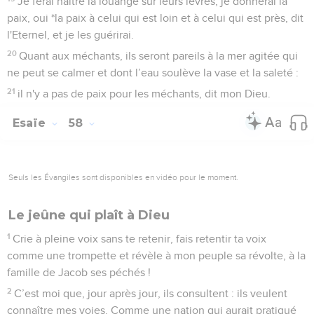
Je ferai naître la louange sur leurs lèvres, je donnerai la
paix, oui *la paix à celui qui est loin et à celui qui est près, dit
l'Eternel, et je les guérirai.
20
Quant aux méchants, ils seront pareils à la mer agitée qui
ne peut se calmer et dont l’eau soulève la vase et la saleté :
21
il n'y a pas de paix pour les méchants, dit mon Dieu.
Esaïe
58
Seuls les Évangiles sont disponibles en vidéo pour le moment.
Le jeûne qui plaît à Dieu
1
Crie à pleine voix sans te retenir, fais retentir ta voix
comme une trompette et révèle à mon peuple sa révolte, à la
famille de Jacob ses péchés !
2
C’est moi que, jour après jour, ils consultent : ils veulent
connaître mes voies. Comme une nation qui aurait pratiqué