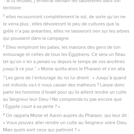
Si tu refuses, j’enverrai demain les sauterelles dans ton
territoire :
5
elles recouvriront complètement le sol, de sorte qu’on ne
le verra plus ; elles dévoreront le peu de cultures que la
grêle n’a pas anéanties, elles ne laisseront rien sur les arbres
qui poussent dans la campagne.
6
Elles rempliront tes palais, les maisons des gens de ton
entourage et celles de tous les Égyptiens. Ce sera un fléau
tel qu’on n’en a jamais vu depuis le temps de vos ancêtres
jusqu’à ce jour.” » Moïse quitta alors le Pharaon et s’en alla.
7
Les gens de l’entourage du roi lui dirent : « Jusqu’à quand
cet individu va-t-il nous causer des malheurs ? Laisse donc
partir les hommes d’Israël pour qu’ils aillent rendre un culte
au Seigneur leur Dieu ! Ne comprends-tu pas encore que
l’Égypte court à sa perte ? »
8
On rappela Moïse et Aaron auprès du Pharaon, qui leur dit :
« Vous pouvez aller rendre un culte au Seigneur votre Dieu.
Mais quels sont ceux qui partiront ? »