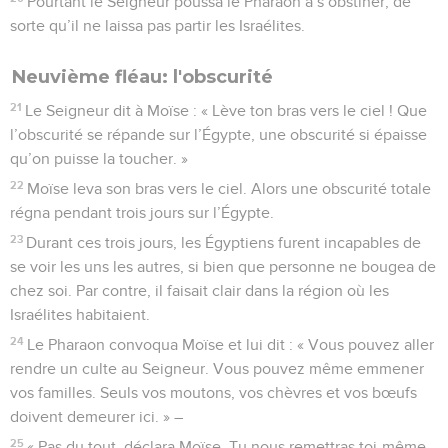
Pourtant le Seigneur poussa le Pharaon à s’obstiner, de
sorte qu’il ne laissa pas partir les Israélites.
Neuvième fléau: l'obscurité
21
Le Seigneur dit à Moïse : « Lève ton bras vers le ciel ! Que
l’obscurité se répande sur l’Égypte, une obscurité si épaisse
qu’on puisse la toucher. »
22
Moïse leva son bras vers le ciel. Alors une obscurité totale
régna pendant trois jours sur l’Égypte.
23
Durant ces trois jours, les Égyptiens furent incapables de
se voir les uns les autres, si bien que personne ne bougea de
chez soi. Par contre, il faisait clair dans la région où les
Israélites habitaient.
24
Le Pharaon convoqua Moïse et lui dit : « Vous pouvez aller
rendre un culte au Seigneur. Vous pouvez même emmener
vos familles. Seuls vos moutons, vos chèvres et vos bœufs
doivent demeurer ici. » –
25
« Pas du tout, déclara Moïse. Tu nous remettras toi-même