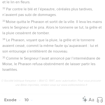
et le lin en fleurs.
32
Par contre le blé et l’épeautre, céréales plus tardives,
n’avaient pas subi de dommages.
33
Moïse quitta le Pharaon et sortit de la ville. Il leva les mains
vers le Seigneur et le pria. Alors le tonnerre se tut, la grêle et
la pluie cessèrent de tomber.
34
Le Pharaon, voyant que la pluie, la grêle et le tonnerre
avaient cessé, commit la même faute qu’auparavant : lui et
son entourage s’entêtèrent de nouveau.
35
Comme le Seigneur l’avait annoncé par l’intermédiaire de
Moïse, le Pharaon refusa obstinément de laisser partir les
Israélites.
© Société biblique française – Bibli’O, 1997, avec autorisation. Pour vous procurer
une Bible imprimée, rendez-vous sur www.editionsbiblio.fr
Exode
10