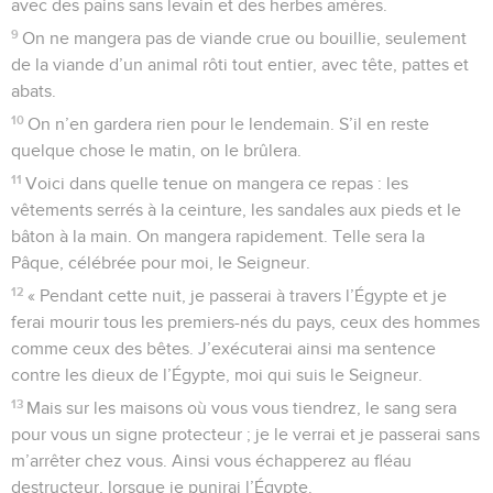
avec des pains sans levain et des herbes amères.
9
On ne mangera pas de viande crue ou bouillie, seulement
de la viande d’un animal rôti tout entier, avec tête, pattes et
abats.
10
On n’en gardera rien pour le lendemain. S’il en reste
quelque chose le matin, on le brûlera.
11
Voici dans quelle tenue on mangera ce repas : les
vêtements serrés à la ceinture, les sandales aux pieds et le
bâton à la main. On mangera rapidement. Telle sera la
Pâque, célébrée pour moi, le Seigneur.
12
« Pendant cette nuit, je passerai à travers l’Égypte et je
ferai mourir tous les premiers-nés du pays, ceux des hommes
comme ceux des bêtes. J’exécuterai ainsi ma sentence
contre les dieux de l’Égypte, moi qui suis le Seigneur.
13
Mais sur les maisons où vous vous tiendrez, le sang sera
pour vous un signe protecteur ; je le verrai et je passerai sans
m’arrêter chez vous. Ainsi vous échapperez au fléau
destructeur, lorsque je punirai l’Égypte.