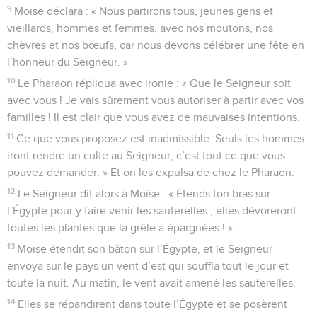
9
Moïse déclara : « Nous partirons tous, jeunes gens et
vieillards, hommes et femmes, avec nos moutons, nos
chèvres et nos bœufs, car nous devons célébrer une fête en
l’honneur du Seigneur. »
10
Le Pharaon répliqua avec ironie : « Que le Seigneur soit
avec vous ! Je vais sûrement vous autoriser à partir avec vos
familles ! Il est clair que vous avez de mauvaises intentions.
11
Ce que vous proposez est inadmissible. Seuls les hommes
iront rendre un culte au Seigneur, c’est tout ce que vous
pouvez demander. » Et on les expulsa de chez le Pharaon.
12
Le Seigneur dit alors à Moïse : « Étends ton bras sur
l’Égypte pour y faire venir les sauterelles ; elles dévoreront
toutes les plantes que la grêle a épargnées ! »
13
Moïse étendit son bâton sur l’Égypte, et le Seigneur
envoya sur le pays un vent d’est qui souffla tout le jour et
toute la nuit. Au matin, le vent avait amené les sauterelles.
14
Elles se répandirent dans toute l’Égypte et se posèrent