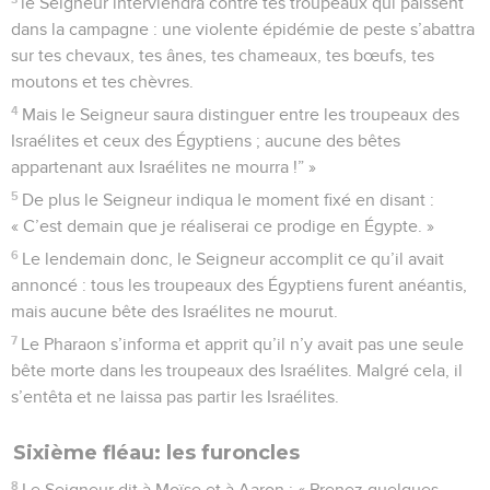
le Seigneur interviendra contre tes troupeaux qui paissent
dans la campagne : une violente épidémie de peste s’abattra
sur tes chevaux, tes ânes, tes chameaux, tes bœufs, tes
moutons et tes chèvres.
4
Mais le Seigneur saura distinguer entre les troupeaux des
Israélites et ceux des Égyptiens ; aucune des bêtes
appartenant aux Israélites ne mourra !” »
5
De plus le Seigneur indiqua le moment fixé en disant :
« C’est demain que je réaliserai ce prodige en Égypte. »
6
Le lendemain donc, le Seigneur accomplit ce qu’il avait
annoncé : tous les troupeaux des Égyptiens furent anéantis,
mais aucune bête des Israélites ne mourut.
7
Le Pharaon s’informa et apprit qu’il n’y avait pas une seule
bête morte dans les troupeaux des Israélites. Malgré cela, il
s’entêta et ne laissa pas partir les Israélites.
Sixième fléau: les furoncles
8
Le Seigneur dit à Moïse et à Aaron : « Prenez quelques