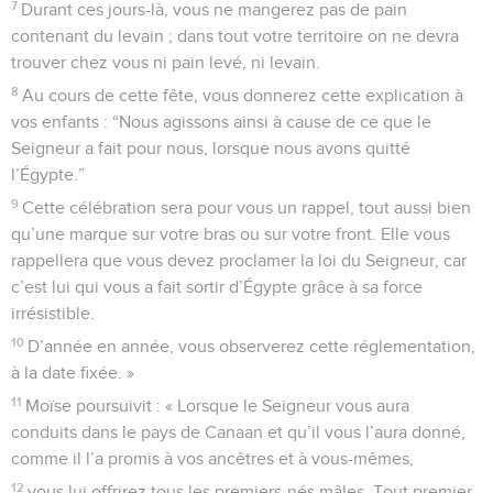
7
Durant ces jours-là, vous ne mangerez pas de pain
contenant du levain ; dans tout votre territoire on ne devra
trouver chez vous ni pain levé, ni levain.
8
Au cours de cette fête, vous donnerez cette explication à
vos enfants : “Nous agissons ainsi à cause de ce que le
Seigneur a fait pour nous, lorsque nous avons quitté
l’Égypte.”
9
Cette célébration sera pour vous un rappel, tout aussi bien
qu’une marque sur votre bras ou sur votre front. Elle vous
rappellera que vous devez proclamer la loi du Seigneur, car
c’est lui qui vous a fait sortir d’Égypte grâce à sa force
irrésistible.
10
D’année en année, vous observerez cette réglementation,
à la date fixée. »
11
Moïse poursuivit : « Lorsque le Seigneur vous aura
conduits dans le pays de Canaan et qu’il vous l’aura donné,
comme il l’a promis à vos ancêtres et à vous-mêmes,
12
vous lui offrirez tous les premiers-nés mâles. Tout premier