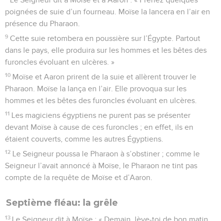
poignées de suie d’un fourneau. Moïse la lancera en l’air en
présence du Pharaon.
9
Cette suie retombera en poussière sur l’Égypte. Partout
dans le pays, elle produira sur les hommes et les bêtes des
furoncles évoluant en ulcères. »
10
Moïse et Aaron prirent de la suie et allèrent trouver le
Pharaon. Moïse la lança en l’air. Elle provoqua sur les
hommes et les bêtes des furoncles évoluant en ulcères.
11
Les magiciens égyptiens ne purent pas se présenter
devant Moïse à cause de ces furoncles ; en effet, ils en
étaient couverts, comme les autres Égyptiens.
12
Le Seigneur poussa le Pharaon à s’obstiner ; comme le
Seigneur l’avait annoncé à Moïse, le Pharaon ne tint pas
compte de la requête de Moïse et d’Aaron.
Septième fléau: la grêle
13
Le Seigneur dit à Moïse : « Demain, lève-toi de bon matin,