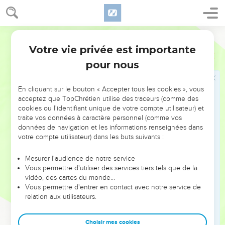
inspirent de l’horreur aux Égyptiens. S’ils nous voyaient offrir
de tels sacrifices, à coup sûr ils nous lanceraient des pierres.
23
Nous devons aller à trois jours de marche dans le désert,
Français Courant
et là nous offrirons au Seigneur notre Dieu les sacrifices qu’il
Votre vie privée est importante
Exode
8
nous indiquera. » –
pour nous
24
« Bon, déclara le Pharaon, je vais vous laisser aller offrir
vos sacrifices au Seigneur votre Dieu dans le désert. Mais
En cliquant sur le bouton « Accepter tous les cookies », vous
n’allez pas trop loin, et priez pour moi. »
acceptez que TopChrétien utilise des traceurs (comme des
25
Moïse reprit : « Dès que je t’aurai quitté, j’implorerai le
cookies ou l'identifiant unique de votre compte utilisateur) et
traite vos données à caractère personnel (comme vos
Seigneur. Demain il vous débarrassera de ces mouches, toi,
données de navigation et les informations renseignées dans
ton entourage et ton peuple. Seulement il ne faudra pas que
votre compte utilisateur) dans les buts suivants :
tu te moques de nous et que tu empêches de nouveau les
Israélites d’aller lui offrir des sacrifices. »
Mesurer l'audience de notre service
Vous permettre d'utiliser des services tiers tels que de la
26
Moïse quitta le Pharaon et implora le Seigneur.
vidéo, des cartes du monde…
27
Le Seigneur fit ce que Moïse lui demandait : il débarrassa
Vous permettre d'entrer en contact avec notre service de
relation aux utilisateurs.
le Pharaon, son entourage et son peuple de toutes les
mouches ; il n’en resta plus une seule.
Choisir mes cookies
28
Alors, une fois de plus, le Pharaon s’entêta et refusa de