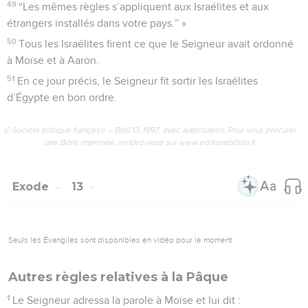
49
“Les mêmes règles s’appliquent aux Israélites et aux
étrangers installés dans votre pays.” »
50
Tous les Israélites firent ce que le Seigneur avait ordonné
à Moïse et à Aaron.
51
En ce jour précis, le Seigneur fit sortir les Israélites
d’Égypte en bon ordre.
© Société biblique française – Bibli’O, 1997, avec autorisation. Pour vous procurer
une Bible imprimée, rendez-vous sur www.editionsbiblio.fr
Exode
13
Seuls les Évangiles sont disponibles en vidéo pour le moment.
Autres règles relatives à la Pâque
1
Le Seigneur adressa la parole à Moïse et lui dit :