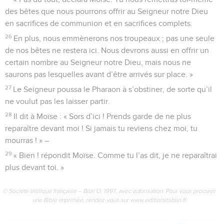
des bêtes que nous pourrons offrir au Seigneur notre Dieu
en sacrifices de communion et en sacrifices complets.
26
En plus, nous emmènerons nos troupeaux ; pas une seule
de nos bêtes ne restera ici. Nous devrons aussi en offrir un
certain nombre au Seigneur notre Dieu, mais nous ne
saurons pas lesquelles avant d’être arrivés sur place. »
27
Le Seigneur poussa le Pharaon à s’obstiner, de sorte qu’il
ne voulut pas les laisser partir.
28
Il dit à Moïse : « Sors d’ici ! Prends garde de ne plus
reparaître devant moi ! Si jamais tu reviens chez moi, tu
mourras ! » –
29
« Bien ! répondit Moïse. Comme tu l’as dit, je ne reparaîtrai
plus devant toi. »
© Société biblique française – Bibli’O, 1997, avec autorisation. Pour vous procurer
une Bible imprimée, rendez-vous sur www.editionsbiblio.fr