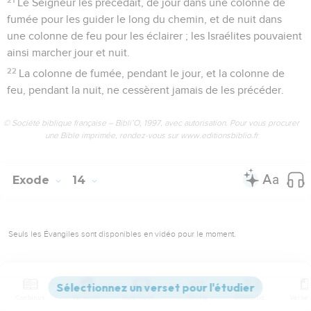
Le Seigneur les précédait, de jour dans une colonne de
fumée pour les guider le long du chemin, et de nuit dans
une colonne de feu pour les éclairer ; les Israélites pouvaient
ainsi marcher jour et nuit.
22
La colonne de fumée, pendant le jour, et la colonne de
feu, pendant la nuit, ne cessèrent jamais de les précéder.
© Société biblique française – Bibli’O, 1997, avec autorisation. Pour vous procurer
une Bible imprimée, rendez-vous sur www.editionsbiblio.fr
Exode
14
Seuls les Évangiles sont disponibles en vidéo pour le moment.
Le Pharaon poursuit les Israélites
1
Le Seigneur dit à Moïse :
Contenus
Versions
Commentaires
Strong
Dictionnaire