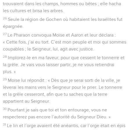
trouvaient dans les champs, hommes ou bêtes ; elle hacha
les cultures et brisa les arbres.
26
Seule la région de Gochen où habitaient les Israélites fut
épargnée.
27
Le Pharaon convoqua Moïse et Aaron et leur déclara :
« Cette fois, j’ai eu tort. C’est mon peuple et moi qui sommes
coupables ; le Seigneur, lui, agit avec justice.
28
Implorez-le en ma faveur, pour que cessent le tonnerre et
la grêle. Je vais vous laisser partir, je ne vous retiendrai
plus. »
29
Moïse lui répondit : « Dès que je serai sorti de la ville, je
lèverai les mains vers le Seigneur pour le prier. Le tonnerre
et la grêle cesseront, afin que tu saches que la terre
appartient au Seigneur.
30
Pourtant je sais que toi et ton entourage, vous ne
respecterez pas encore l’autorité du Seigneur Dieu. »
31
Le lin et l’orge avaient été anéantis, car l’orge était en épis