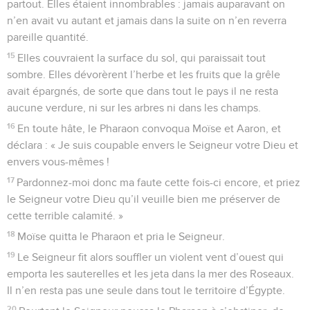
partout. Elles étaient innombrables : jamais auparavant on
n’en avait vu autant et jamais dans la suite on n’en reverra
pareille quantité.
15
Elles couvraient la surface du sol, qui paraissait tout
sombre. Elles dévorèrent l’herbe et les fruits que la grêle
avait épargnés, de sorte que dans tout le pays il ne resta
aucune verdure, ni sur les arbres ni dans les champs.
16
En toute hâte, le Pharaon convoqua Moïse et Aaron, et
déclara : « Je suis coupable envers le Seigneur votre Dieu et
envers vous-mêmes !
17
Pardonnez-moi donc ma faute cette fois-ci encore, et priez
le Seigneur votre Dieu qu’il veuille bien me préserver de
cette terrible calamité. »
18
Moïse quitta le Pharaon et pria le Seigneur.
19
Le Seigneur fit alors souffler un violent vent d’ouest qui
emporta les sauterelles et les jeta dans la mer des Roseaux.
Il n’en resta pas une seule dans tout le territoire d’Égypte.
20