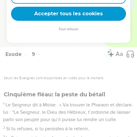
laisser partir les Israélites.
Accepter tous les cookies
© Société biblique française – Bibli’O, 1997, avec autorisation. Pour vous procurer
Tout refuser
une Bible imprimée, rendez-vous sur www.editionsbiblio.fr
Exode
9
Seuls les Évangiles sont disponibles en vidéo pour le moment.
Cinquième fléau: la peste du bétail
1
Le Seigneur dit à Moïse : « Va trouver le Pharaon et déclare-
lui : “Le Seigneur, le Dieu des Hébreux, t’ordonne de laisser
partir son peuple pour qu’il puisse lui rendre un culte.
2
Si tu refuses, si tu persistes à le retenir,
3