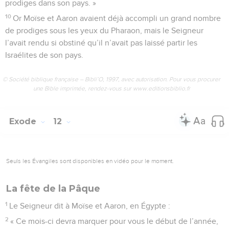
prodiges dans son pays. »
10
Or Moïse et Aaron avaient déjà accompli un grand nombre
de prodiges sous les yeux du Pharaon, mais le Seigneur
l’avait rendu si obstiné qu’il n’avait pas laissé partir les
Israélites de son pays.
© Société biblique française – Bibli’O, 1997, avec autorisation. Pour vous procurer
une Bible imprimée, rendez-vous sur www.editionsbiblio.fr
Exode
12
Seuls les Évangiles sont disponibles en vidéo pour le moment.
La fête de la Pâque
1
Le Seigneur dit à Moïse et Aaron, en Égypte :
2
« Ce mois-ci devra marquer pour vous le début de l’année,