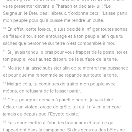
va te présenter devant le Pharaon et déclare-lui : “Le
Seigneur, le Dieu des Hébreux, t’ordonne ceci : ‘Laisse partir
mon peuple pour qu’il puisse me rendre un culte.
14
En effet, cette fois-ci, je suis décidé à infliger toutes sortes
de fléaux à toi, à ton entourage et à ton peuple, afin que tu
saches que personne sur terre n’est comparable à moi.
15
Si j’avais tendu le bras pour vous frapper de la peste, toi et
ton peuple, vous auriez disparu de la surface de la terre.
16
Mais je t’ai laissé subsister afin de te montrer ma puissance
et pour que ma renommée se répande sur toute la terre.
17
Malgré cela, tu continues de traiter mon peuple avec
mépris, en refusant de le laisser partir.
18
C’est pourquoi demain à pareille heure, je vais faire
éclater un violent orage de grêle, tel qu’il n’y en a encore
jamais eu depuis que l’Égypte existe.’
19
Fais donc mettre à l’abri tes troupeaux et tout ce qui
t’appartient dans la campagne. Si des gens ou des bêtes ne