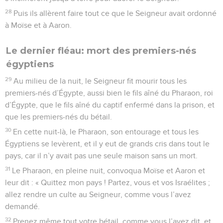
28
Puis ils allèrent faire tout ce que le Seigneur avait ordonné
à Moïse et à Aaron.
Le dernier fléau: mort des premiers-nés
égyptiens
29
Au milieu de la nuit, le Seigneur fit mourir tous les
premiers-nés d’Égypte, aussi bien le fils aîné du Pharaon, roi
d’Égypte, que le fils aîné du captif enfermé dans la prison, et
que les premiers-nés du bétail.
30
En cette nuit-là, le Pharaon, son entourage et tous les
Égyptiens se levèrent, et il y eut de grands cris dans tout le
pays, car il n’y avait pas une seule maison sans un mort.
31
Le Pharaon, en pleine nuit, convoqua Moïse et Aaron et
leur dit : « Quittez mon pays ! Partez, vous et vos Israélites ;
allez rendre un culte au Seigneur, comme vous l’avez
demandé.
32
Prenez même tout votre bétail, comme vous l’avez dit, et