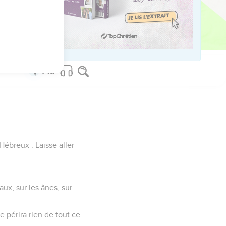
, de ses serviteurs et
le peuple.
 Hébreux : Laisse aller
aux, sur les ânes, sur
e périra rien de tout ce