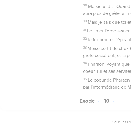
29
Moïse lui dit : Quand 
aura plus de grêle, afin 
30
Mais je sais que toi e
31
Le lin et l'orge avaien
32
le froment et l'épeaut
33
Moïse sortit de chez P
grêle cessèrent, et la p
34
Pharaon, voyant que l
coeur, lui et ses servite
35
Le coeur de Pharaon s'
par l'intermédiaire de M
Exode
10
Seuls les É