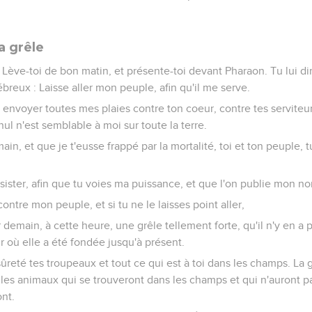
a grêle
: Lève-toi de bon matin, et présente-toi devant Pharaon. Tu lui dir
ébreux : Laisse aller mon peuple, afin qu'il me serve.
is envoyer toutes mes plaies contre ton coeur, contre tes serviteu
ul n'est semblable à moi sur toute la terre.
ain, et que je t'eusse frappé par la mortalité, toi et ton peuple, t
ubsister, afin que tu voies ma puissance, et que l'on publie mon no
contre mon peuple, et si tu ne le laisses point aller,
ir demain, à cette heure, une grêle tellement forte, qu'il n'y en 
r où elle a été fondée jusqu'à présent.
ûreté tes troupeaux et tout ce qui est à toi dans les champs. La 
les animaux qui se trouveront dans les champs et qui n'auront pa
ont.