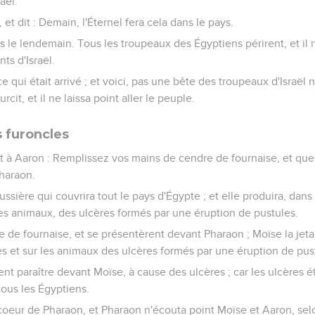
aël.
, et dit : Demain, l'Éternel fera cela dans le pays.
 dès le lendemain. Tous les troupeaux des Égyptiens périrent, et il
ts d'Israël.
 qui était arrivé ; et voici, pas une bête des troupeaux d'Israël n'
cit, et il ne laissa point aller le peuple.
s furoncles
et à Aaron : Remplissez vos mains de cendre de fournaise, et que 
Pharaon.
ssière qui couvrira tout le pays d'Égypte ; et elle produira, dans
es animaux, des ulcères formés par une éruption de pustules.
re de fournaise, et se présentèrent devant Pharaon ; Moïse la jeta v
s et sur les animaux des ulcères formés par une éruption de pus
t paraître devant Moïse, à cause des ulcères ; car les ulcères ét
ous les Égyptiens.
 coeur de Pharaon, et Pharaon n'écouta point Moïse et Aaron, selo