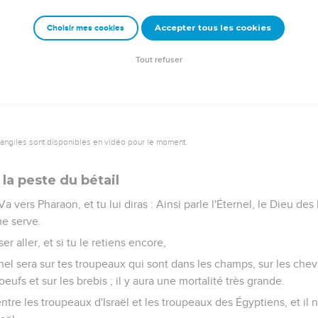
t ce que demandait Moïse ; et les mouches s'éloignèrent de Pharaon
Accepter tous les cookies
Choisir mes cookies
esta pas une.
 cette fois encore, endurcit son coeur, et il ne laissa point aller 
Tout refuser
vangiles sont disponibles en vidéo pour le moment.
la peste du bétail
Va vers Pharaon, et tu lui diras : Ainsi parle l'Éternel, le Dieu des
me serve.
ser aller, et si tu le retiens encore,
rnel sera sur tes troupeaux qui sont dans les champs, sur les chev
eufs et sur les brebis ; il y aura une mortalité très grande.
ntre les troupeaux d'Israël et les troupeaux des Égyptiens, et il n