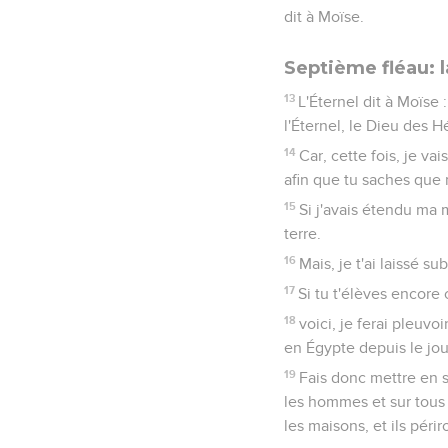
dit à Moïse.
Septième fléau: l
13
L'Éternel dit à Moïse 
l'Éternel, le Dieu des H
14
Car, cette fois, je va
afin que tu saches que n
15
Si j'avais étendu ma m
terre.
16
Mais, je t'ai laissé s
17
Si tu t'élèves encore 
18
voici, je ferai pleuvo
en Égypte depuis le jou
19
Fais donc mettre en s
les hommes et sur tous 
les maisons, et ils périr