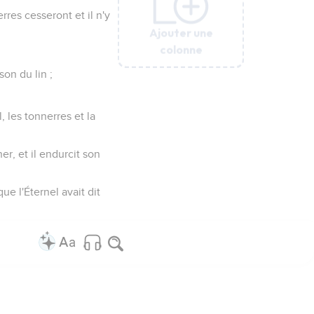
erres cesseront et il n'y
Ajouter une
Ajouter une
Ajouter une
Ajouter une
Ajouter une
colonne
colonne
colonne
colonne
colonne
son du lin ;
l, les tonnerres et la
er, et il endurcit son
que l'Éternel avait dit