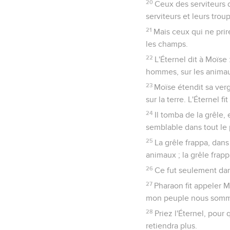
20
Ceux des serviteurs d
serviteurs et leurs trou
21
Mais ceux qui ne prire
les champs.
22
L'Éternel dit à Moïse 
hommes, sur les animaux
23
Moïse étendit sa verge
sur la terre. L'Éternel f
24
Il tomba de la grêle, 
semblable dans tout le 
25
La grêle frappa, dans
animaux ; la grêle frap
26
Ce fut seulement dans
27
Pharaon fit appeler Moï
mon peuple nous somme
28
Priez l'Éternel, pour q
retiendra plus.