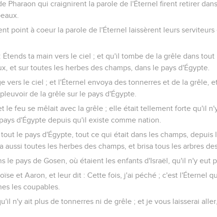
e Pharaon qui craignirent la parole de l'Éternel firent retirer dan
peaux.
nt point à coeur la parole de l'Éternel laissèrent leurs serviteur
: Étends ta main vers le ciel ; et qu'il tombe de la grêle dans tout
, et sur toutes les herbes des champs, dans le pays d'Égypte.
 vers le ciel ; et l'Éternel envoya des tonnerres et de la grêle, 
it pleuvoir de la grêle sur le pays d'Égypte.
et le feu se mêlait avec la grêle ; elle était tellement forte qu'il n
pays d'Égypte depuis qu'il existe comme nation.
 tout le pays d'Égypte, tout ce qui était dans les champs, depui
pa aussi toutes les herbes des champs, et brisa tous les arbres d
 le pays de Gosen, où étaient les enfants d'Israël, qu'il n'y eut p
se et Aaron, et leur dit : Cette fois, j'ai péché ; c'est l'Éternel qu
s les coupables.
u'il n'y ait plus de tonnerres ni de grêle ; et je vous laisserai alle