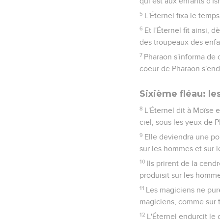
qui est aux enfants d'Isr
5
L'Éternel fixa le temps
6
Et l'Éternel fit ainsi,
des troupeaux des enfan
7
Pharaon s'informa de ce
coeur de Pharaon s'endur
Sixième fléau: le
8
L'Éternel dit à Moïse 
ciel, sous les yeux de 
9
Elle deviendra une pou
sur les hommes et sur l
10
Ils prirent de la cend
produisit sur les homme
11
Les magiciens ne puren
magiciens, comme sur t
12
L'Éternel endurcit le