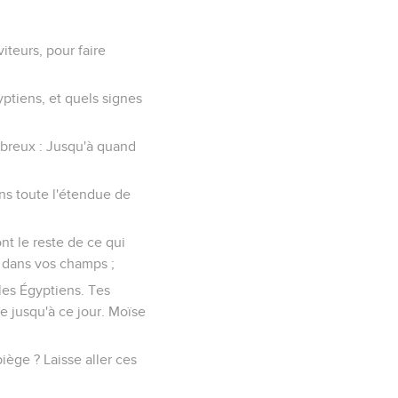
iteurs, pour faire
gyptiens, et quels signes
Hébreux : Jusqu'à quand
ans toute l'étendue de
ont le reste de ce qui
t dans vos champs ;
 les Égyptiens. Tes
re jusqu'à ce jour. Moïse
iège ? Laisse aller ces