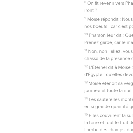
8
On fit revenir vers Pha
iront ?
9
Moïse répondit : Nous i
nos boeufs ; car c'est p
10
Pharaon leur dit : Que
Prenez garde, car le ma
11
Non, non : allez, vou
chassa de la présence 
12
L'Éternel dit à Moïse
d'Égypte ; qu'elles dévo
13
Moïse étendit sa verge
journée et toute la nuit
14
Les sauterelles montè
en si grande quantité qu
15
Elles couvrirent la su
la terre et tout le fruit
l'herbe des champs, dan