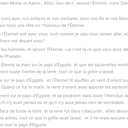
raon Moïse et Aaron : Allez, leur dit-il, servez l'Éternel, votre Di
rons avec nos enfants et nos vieillards, avec nos fils et nos fille
our nous une fête en l'honneur de l'Éternel.
 l'Éternel soit avec vous, tout comme je vais vous laisser aller, v
lheur est devant vous !
s les hommes, et servez l'Éternel, car c'est là ce que vous avez 
de Pharaon.
 : Étends ta main sur le pays d'Égypte, et que les sauterelles mont
rent toute l'herbe de la terre, tout ce que la grêle a laissé.
 sur le pays d'Égypte ; et l'Éternel fit souffler un vent d'orient su
. Quand ce fut le matin, le vent d'orient avait apporté les sauterel
rent sur le pays d'Égypte, et se posèrent dans toute l'étendue de 
'il n'y avait jamais eu et qu'il n'y aura jamais rien de semblable.
rface de toute la terre, et la terre fut dans l'obscurité ; elles dév
 des arbres, tout ce que la grêle avait laissé ; et il ne resta aucune
s tout le pays d'Égypte.