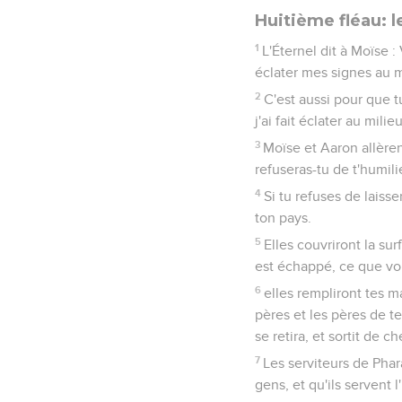
Huitième fléau: l
1
L'Éternel dit à Moïse :
éclater mes signes au m
2
C'est aussi pour que tu
j'ai fait éclater au mili
3
Moïse et Aaron allèren
refuseras-tu de t'humili
4
Si tu refuses de laiss
ton pays.
5
Elles couvriront la sur
est échappé, ce que vou
6
elles rempliront tes m
pères et les pères de te
se retira, et sortit de c
7
Les serviteurs de Phar
gens, et qu'ils servent 