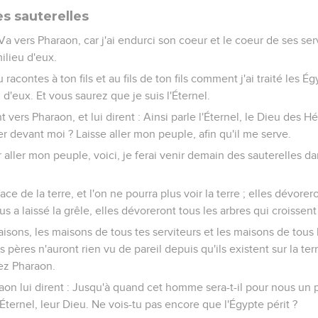
es sauterelles
 Va vers Pharaon, car j'ai endurci son coeur et le coeur de ses serv
ilieu d'eux.
 racontes à ton fils et au fils de ton fils comment j'ai traité les É
eu d'eux. Et vous saurez que je suis l'Éternel.
t vers Pharaon, et lui dirent : Ainsi parle l'Éternel, le Dieu des 
er devant moi ? Laisse aller mon peuple, afin qu'il me serve.
er aller mon peuple, voici, je ferai venir demain des sauterelles d
face de la terre, et l'on ne pourra plus voir la terre ; elles dévorer
s a laissé la grêle, elles dévoreront tous les arbres qui croissen
aisons, les maisons de tous tes serviteurs et les maisons de tous
s pères n'auront rien vu de pareil depuis qu'ils existent sur la ter
hez Pharaon.
aon lui dirent : Jusqu'à quand cet homme sera-t-il pour nous un p
l'Éternel, leur Dieu. Ne vois-tu pas encore que l'Égypte périt ?