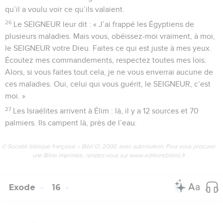
qu’il a voulu voir ce qu’ils valaient.
26
Le SEIGNEUR leur dit : « J’ai frappé les Égyptiens de
plusieurs maladies. Mais vous, obéissez-moi vraiment, à moi,
le SEIGNEUR votre Dieu. Faites ce qui est juste à mes yeux.
Écoutez mes commandements, respectez toutes mes lois.
Alors, si vous faites tout cela, je ne vous enverrai aucune de
ces maladies. Oui, celui qui vous guérit, le SEIGNEUR, c’est
moi. »
27
Les Israélites arrivent à Élim : là, il y a 12 sources et 70
palmiers. Ils campent là, près de l’eau.
© Société biblique française – Bibli’O, 2000, avec autorisation. Pour vous procurer
une Bible imprimée, rendez-vous sur www.editionsbiblio.fr
Exode
16