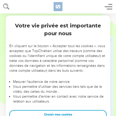
les Israélites habitent, au contraire, il fait jour.
24
Le roi d’Égypte appelle Moïse et lui dit : « Vous pouvez
aller servir le SEIGNEUR. Vos enfants peuvent aller avec
Parole de Vie
vous, mais vos moutons, vos chèvres et vos bœufs doivent
Votre vie privée est importante
Exode
10
rester ici. »
pour nous
25
Moïse répond : « Sûrement pas ! Tu nous donneras toi-
même les animaux que nous offrirons au SEIGNEUR notre
En cliquant sur le bouton « Accepter tous les cookies », vous
Dieu en sacrifices de communion et en sacrifices complets.
acceptez que TopChrétien utilise des traceurs (comme des
26
De plus, nous emmènerons nos troupeaux. Aucun animal
cookies ou l'identifiant unique de votre compte utilisateur) et
traite vos données à caractère personnel (comme vos
ne restera ici. Nous devrons prendre plusieurs de ces
données de navigation et les informations renseignées dans
animaux pour les offrir au SEIGNEUR notre Dieu. Mais avant
votre compte utilisateur) dans les buts suivants :
d’arriver là-bas, nous ne savons pas lesquels nous devons
offrir. »
Mesurer l'audience de notre service
Vous permettre d'utiliser des services tiers tels que de la
27
Pourtant, le SEIGNEUR ferme le cœur du roi d’Égypte.
vidéo, des cartes du monde…
Celui-ci ne veut pas laisser partir les Israélites.
Vous permettre d'entrer en contact avec notre service de
28
relation aux utilisateurs.
Il dit à Moïse : « Va-t’en ! Attention, ne reviens plus te
présenter devant moi ! Si tu te présentes encore devant moi,
tu mourras ! »
Choisir mes cookies