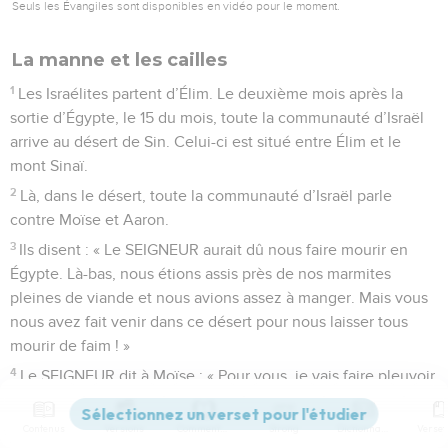
Seuls les Évangiles sont disponibles en vidéo pour le moment.
La manne et les cailles
1
Les Israélites partent d’Élim. Le deuxième mois après la
sortie d’Égypte, le 15 du mois, toute la communauté d’Israël
arrive au désert de Sin. Celui-ci est situé entre Élim et le
mont Sinaï.
2
Là, dans le désert, toute la communauté d’Israël parle
contre Moïse et Aaron.
3
Ils disent : « Le SEIGNEUR aurait dû nous faire mourir en
Égypte. Là-bas, nous étions assis près de nos marmites
pleines de viande et nous avions assez à manger. Mais vous
nous avez fait venir dans ce désert pour nous laisser tous
mourir de faim ! »
4
Le SEIGNEUR dit à Moïse : « Pour vous, je vais faire pleuvoir
de la nourriture du haut du ciel. Chaque jour, les gens
sortiront du camp. Ils ramasseront ce qu’il faut pour une
Contenus
Versions
Commentaires
Strong
Dictionnaire
journée. Ainsi, je verrai ce que vous valez et je saurai si vous