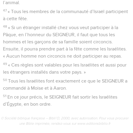
l’animal.
47
« Tous les membres de la communauté d’Israël participent
à cette fête.
48
« Si un étranger installé chez vous veut participer à la
Pâque, en l’honneur du SEIGNEUR, il faut que tous les
hommes et les garçons de sa famille soient circoncis.
Ensuite, il pourra prendre part à la fête comme les Israélites.
« Aucun homme non circoncis ne doit participer au repas.
49
« Ces règles sont valables pour les Israélites et aussi pour
les étrangers installés dans votre pays. »
50
Tous les Israélites font exactement ce que le SEIGNEUR a
commandé à Moïse et à Aaron.
51
En ce jour précis, le SEIGNEUR fait sortir les Israélites
d’Égypte, en bon ordre.
© Société biblique française – Bibli’O, 2000, avec autorisation. Pour vous procurer
une Bible imprimée, rendez-vous sur www.editionsbiblio.fr