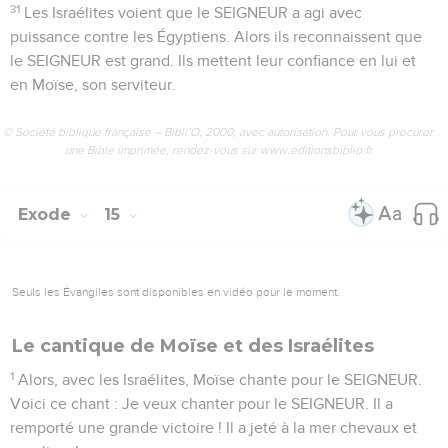
31
Les Israélites voient que le SEIGNEUR a agi avec
puissance contre les Égyptiens. Alors ils reconnaissent que
le SEIGNEUR est grand. Ils mettent leur confiance en lui et
en Moïse, son serviteur.
© Société biblique française – Bibli’O, 2000, avec autorisation. Pour vous procurer
une Bible imprimée, rendez-vous sur www.editionsbiblio.fr
Exode
15
Seuls les Évangiles sont disponibles en vidéo pour le moment.
Le cantique de Moïse et des Israélites
1
Alors, avec les Israélites, Moïse chante pour le SEIGNEUR.
Voici ce chant : Je veux chanter pour le SEIGNEUR. Il a
remporté une grande victoire ! Il a jeté à la mer chevaux et