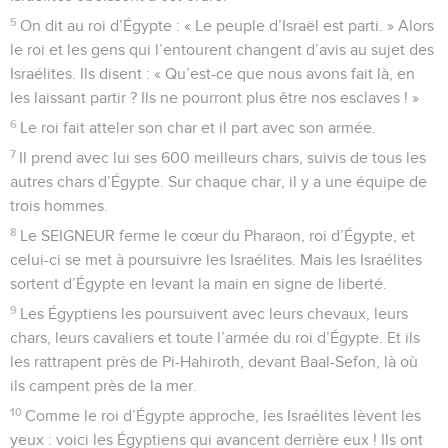
5
On dit au roi d’Égypte : « Le peuple d’Israël est parti. » Alors
le roi et les gens qui l’entourent changent d’avis au sujet des
Israélites. Ils disent : « Qu’est-ce que nous avons fait là, en
les laissant partir ? Ils ne pourront plus être nos esclaves ! »
6
Le roi fait atteler son char et il part avec son armée.
7
Il prend avec lui ses 600 meilleurs chars, suivis de tous les
autres chars d’Égypte. Sur chaque char, il y a une équipe de
trois hommes.
8
Le SEIGNEUR ferme le cœur du Pharaon, roi d’Égypte, et
celui-ci se met à poursuivre les Israélites. Mais les Israélites
sortent d’Égypte en levant la main en signe de liberté.
9
Les Égyptiens les poursuivent avec leurs chevaux, leurs
chars, leurs cavaliers et toute l’armée du roi d’Égypte. Et ils
les rattrapent près de Pi-Hahiroth, devant Baal-Sefon, là où
ils campent près de la mer.
10
Comme le roi d’Égypte approche, les Israélites lèvent les
yeux : voici les Égyptiens qui avancent derrière eux ! Ils ont