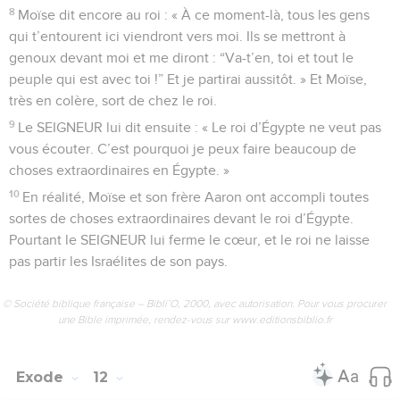
8
Moïse dit encore au roi : « À ce moment-là, tous les gens
qui t’entourent ici viendront vers moi. Ils se mettront à
genoux devant moi et me diront : “Va-t’en, toi et tout le
peuple qui est avec toi !” Et je partirai aussitôt. » Et Moïse,
très en colère, sort de chez le roi.
9
Le SEIGNEUR lui dit ensuite : « Le roi d’Égypte ne veut pas
vous écouter. C’est pourquoi je peux faire beaucoup de
choses extraordinaires en Égypte. »
10
En réalité, Moïse et son frère Aaron ont accompli toutes
sortes de choses extraordinaires devant le roi d’Égypte.
Pourtant le SEIGNEUR lui ferme le cœur, et le roi ne laisse
pas partir les Israélites de son pays.
© Société biblique française – Bibli’O, 2000, avec autorisation. Pour vous procurer
une Bible imprimée, rendez-vous sur www.editionsbiblio.fr
Exode
12