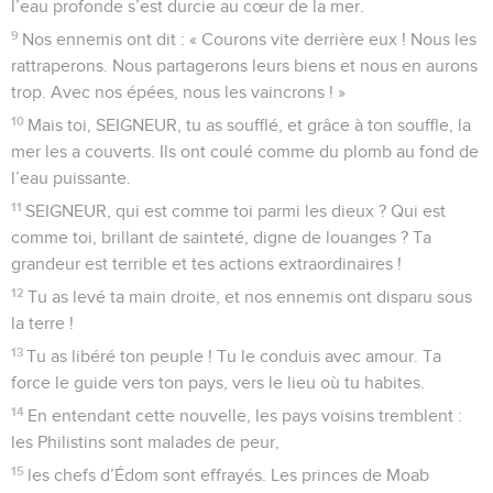
l’eau profonde s’est durcie au cœur de la mer.
9
Nos ennemis ont dit : « Courons vite derrière eux ! Nous les
rattraperons. Nous partagerons leurs biens et nous en aurons
trop. Avec nos épées, nous les vaincrons ! »
10
Mais toi, SEIGNEUR, tu as soufflé, et grâce à ton souffle, la
mer les a couverts. Ils ont coulé comme du plomb au fond de
l’eau puissante.
11
SEIGNEUR, qui est comme toi parmi les dieux ? Qui est
comme toi, brillant de sainteté, digne de louanges ? Ta
grandeur est terrible et tes actions extraordinaires !
12
Tu as levé ta main droite, et nos ennemis ont disparu sous
la terre !
13
Tu as libéré ton peuple ! Tu le conduis avec amour. Ta
force le guide vers ton pays, vers le lieu où tu habites.
14
En entendant cette nouvelle, les pays voisins tremblent :
les Philistins sont malades de peur,
15
les chefs d’Édom sont effrayés. Les princes de Moab