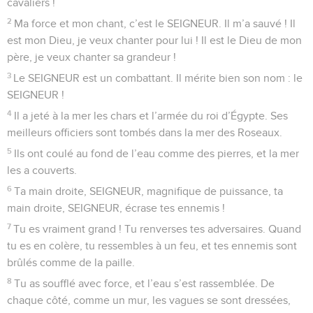
cavaliers !
2
Ma force et mon chant, c’est le SEIGNEUR. Il m’a sauvé ! Il
est mon Dieu, je veux chanter pour lui ! Il est le Dieu de mon
père, je veux chanter sa grandeur !
3
Le SEIGNEUR est un combattant. Il mérite bien son nom : le
SEIGNEUR !
4
Il a jeté à la mer les chars et l’armée du roi d’Égypte. Ses
meilleurs officiers sont tombés dans la mer des Roseaux.
5
Ils ont coulé au fond de l’eau comme des pierres, et la mer
les a couverts.
6
Ta main droite, SEIGNEUR, magnifique de puissance, ta
main droite, SEIGNEUR, écrase tes ennemis !
7
Tu es vraiment grand ! Tu renverses tes adversaires. Quand
tu es en colère, tu ressembles à un feu, et tes ennemis sont
brûlés comme de la paille.
8
Tu as soufflé avec force, et l’eau s’est rassemblée. De
chaque côté, comme un mur, les vagues se sont dressées,