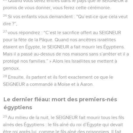
Quand vous serez entrés dans le pays que le SEIGNEUR a
promis de vous donner, vous ferez cette cérémonie.
26
Si vos enfants vous demandent : “Qu’est-ce que cela veut
dire ?”,
27
vous répondrez : “C’est le sacrifice offert au SEIGNEUR
pour la fête de la Pâque. Quand nos ancêtres israélites
étaient en Égypte, le SEIGNEUR a fait mourir les Égyptiens.
Mais il a passé au-dessus de nos maisons sans s’arrêter et il a
protégé nos familles.” » Alors les Israélites se mettent à
genoux.
28
Ensuite, ils partent et ils font exactement ce que le
SEIGNEUR a commandé à Moïse et à Aaron.
Le dernier fléau: mort des premiers-nés
égyptiens
29
Au milieu de la nuit, le SEIGNEUR fait mourir tous les fils
aînés des Égyptiens : le fils aîné du roi d’Égypte qui devait
être roi après lui, comme le fils aîné des prisonniers. Il fait