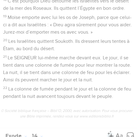
C’est pourquoi Dieu détourne les Israélites vers le désert
de la mer des Roseaux. Ils quittent l’Égypte en bon ordre.
19
Moïse emporte avec lui les os de Joseph, parce que celui-
ci a dit aux Israélites : « Dieu agira sûrement pour vous aider.
Jurez-moi d’emporter mes os avec vous. »
20
Les Israélites quittent Soukoth. Ils dressent leurs tentes à
Étam, au bord du désert.
21
Le SEIGNEUR lui-même marche devant eux. Le jour, il se
tient dans une colonne de fumée pour leur montrer la route.
La nuit, il se tient dans une colonne de feu pour les éclairer.
Ainsi ils peuvent marcher le jour et la nuit.
22
La colonne de fumée pendant le jour et la colonne de feu
pendant la nuit avancent toujours devant le peuple.
© Société biblique française – Bibli’O, 2000, avec autorisation. Pour vous procurer
une Bible imprimée, rendez-vous sur www.editionsbiblio.fr
Exode
14