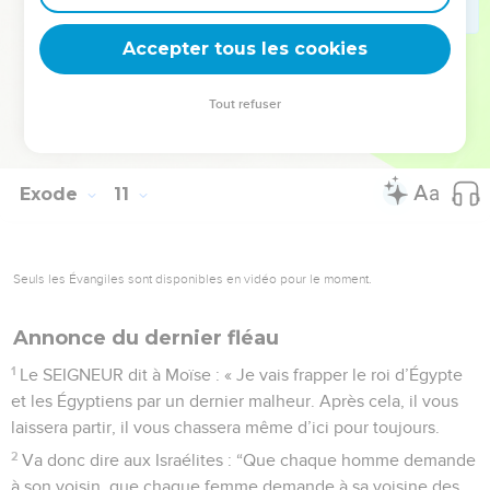
29
Moïse répond : « En effet, comme tu le dis, je ne me
Accepter tous les cookies
présenterai plus devant toi. »
© Société biblique française – Bibli’O, 2000, avec autorisation. Pour vous procurer
Tout refuser
une Bible imprimée, rendez-vous sur www.editionsbiblio.fr
Exode
11
Seuls les Évangiles sont disponibles en vidéo pour le moment.
Annonce du dernier fléau
1
Le SEIGNEUR dit à Moïse : « Je vais frapper le roi d’Égypte
et les Égyptiens par un dernier malheur. Après cela, il vous
laissera partir, il vous chassera même d’ici pour toujours.
2
Va donc dire aux Israélites : “Que chaque homme demande
à son voisin, que chaque femme demande à sa voisine des