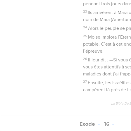
pendant trois jours dans
23
Ils arrivèrent à Mara 
nom de Mara (Amertum
24
Alors le peuple se pl
25
Moïse implora l’Etern
potable. C’est à cet end
l’épreuve.
26
Il leur dit : —Si vous
vous êtes attentifs à s
maladies dont j’ai frapp
27
Ensuite, les Israélite
campèrent là près de l’
La Bible Du 
Exode
16