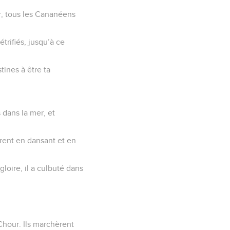
r, tous les Cananéens
trifiés, jusqu’à ce
.
tines à être ta
 dans la mer, et
irent en dansant et en
gloire, il a culbuté dans
 Chour. Ils marchèrent