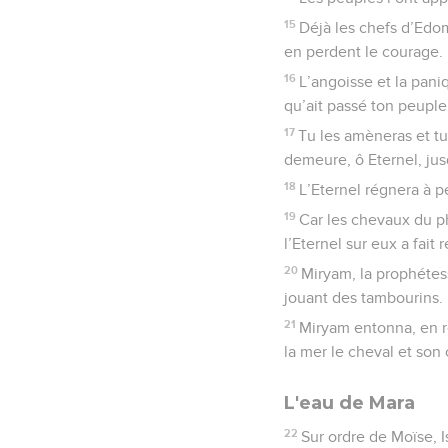
15
Déjà les chefs d’Edo
en perdent le courage.
16
L’angoisse et la paniq
qu’ait passé ton peuple,
17
Tu les amèneras et tu 
demeure, ô Eternel, jus
18
L’Eternel régnera à p
19
Car les chevaux du p
l’Eternel sur eux a fait 
20
Miryam, la prophétess
jouant des tambourins.
21
Miryam entonna, en rép
la mer le cheval et son 
L'eau de Mara
22
Sur ordre de Moïse, I