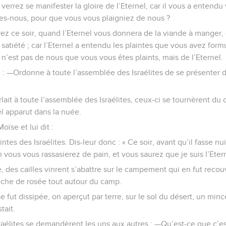
verrez se manifester la gloire de l’Eternel, car il vous a entendu 
mes-nous, pour que vous vous plaigniez de nous ?
aurez ce soir, quand l’Eternel vous donnera de la viande à manger, 
satiété ; car l’Eternel a entendu les plaintes que vous avez form
est pas de nous que vous vous êtes plaints, mais de l’Eternel.
 : —Ordonne à toute l’assemblée des Israélites de se présenter de
ait à toute l’assemblée des Israélites, ceux-ci se tournèrent du c
el apparut dans la nuée.
oïse et lui dit :
ntes des Israélites. Dis-leur donc : « Ce soir, avant qu’il fasse n
 vous vous rassasierez de pain, et vous saurez que je suis l’Etern
e, des cailles vinrent s’abattre sur le campement qui en fut recou
ouche de rosée tout autour du camp.
e fut dissipée, on aperçut par terre, sur le sol du désert, un min
tait.
sraélites se demandèrent les uns aux autres : —Qu’est-ce que c’est