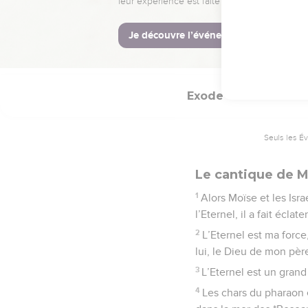
il eut confiance en lui 
La Bible Du 
Exode
15
Seuls les É
Le cantique de Mo
1
Alors Moïse et les Isr
l’Eternel, il a fait éclat
2
L’Eternel est ma force,
lui, le Dieu de mon pèr
3
L’Eternel est un grand
4
Les chars du pharaon e