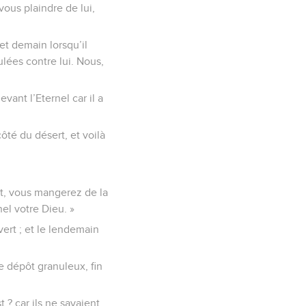
vous plaindre de lui,
et demain lorsqu’il
ulées contre lui. Nous,
vant l’Eternel car il a
ôté du désert, et voilà
uit, vous mangerez de la
el votre Dieu. »
vert ; et le lendemain
ce dépôt granuleux, fin
 ? car ils ne savaient