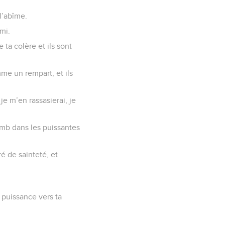
l’abîme.
emi.
 ta colère et ils sont
mme un rempart, et ils
je m’en rassasierai, je
omb dans les puissantes
ré de sainteté, et
e puissance vers ta