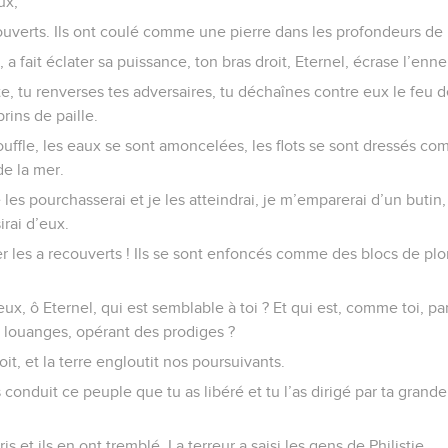
ux,
ecouverts. Ils ont coulé comme une pierre dans les profondeurs de 
, a fait éclater sa puissance, ton bras droit, Eternel, écrase l’enn
e, tu renverses tes adversaires, tu déchaînes contre eux le feu de
ins de paille.
ouffle, les eaux se sont amoncelées, les flots se sont dressés co
de la mer.
 les pourchasserai et je les atteindrai, je m’emparerai d’un butin, 
irai d’eux.
mer les a recouverts ! Ils se sont enfoncés comme des blocs de pl
eux, ô Eternel, qui est semblable à toi ? Et qui est, comme toi, pa
 louanges, opérant des prodiges ?
it, et la terre engloutit nos poursuivants.
conduit ce peuple que tu as libéré et tu l’as dirigé par ta grand
is et ils en ont tremblé. La terreur a saisi les gens de Philistie.