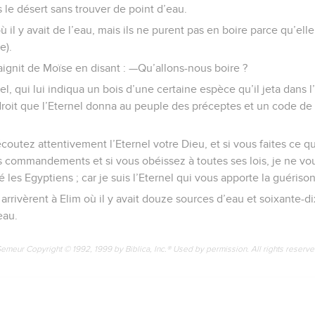
 le désert sans trouver de point d’eau.
où il y avait de l’eau, mais ils ne purent pas en boire parce qu’ell
e).
aignit de Moïse en disant : —Qu’allons-nous boire ?
el, qui lui indiqua un bois d’une certaine espèce qu’il jeta dans l
roit que l’Eternel donna au peuple des préceptes et un code de dro
 écoutez attentivement l’Eternel votre Dieu, et si vous faites ce qui
es commandements et si vous obéissez à toutes ses lois, je ne vo
é les Egyptiens ; car je suis l’Eternel qui vous apporte la guérison
s arrivèrent à Elim où il y avait douze sources d’eau et soixante-di
eau.
Semeur Copyright © 1992, 1999 by Biblica, Inc.® Used by permission. All rights reserv