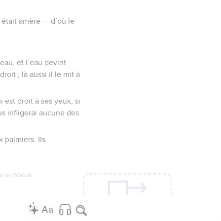
e était amère — d’où le
’eau, et l’eau devint
it ; là aussi il le mit à
 est droit à ses yeux, si
us infligerai aucune des
.
x palmiers. Ils
ed worldwide.