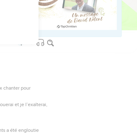
ed worldwide.
ux chanter pour
ouerai et je l’exalterai,
nts a été engloutie