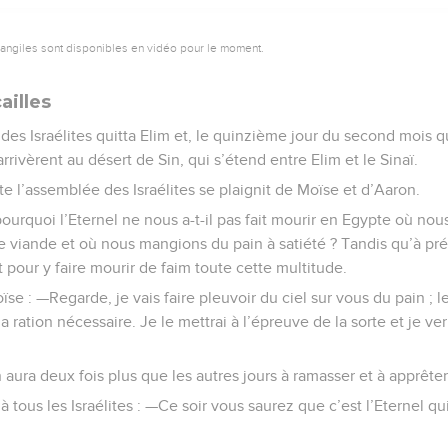
vangiles sont disponibles en vidéo pour le moment.
ailles
s Israélites quitta Elim et, le quinzième jour du second mois qui
arrivèrent au désert de Sin, qui s’étend entre Elim et le Sinaï.
ute l’assemblée des Israélites se plaignit de Moïse et d’Aaron.
 pourquoi l’Eternel ne nous a-t-il pas fait mourir en Egypte où nou
e viande et où nous mangions du pain à satiété ? Tandis qu’à pr
t pour y faire mourir de faim toute cette multitude.
oïse : —Regarde, je vais faire pleuvoir du ciel sur vous du pain ; l
 ration nécessaire. Je le mettrai à l’épreuve de la sorte et je ver
n aura deux fois plus que les autres jours à ramasser et à apprêter
 tous les Israélites : —Ce soir vous saurez que c’est l’Eternel qui 