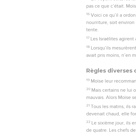
pas ce que c’était. Moï
16
Voici ce qu’il a ordo
nourriture, soit enviro
tente.
17
Les Israélites agirent
18
Lorsqu’ils mesurèrent
avait pris moins, n’en m
Règles diverses 
19
Moïse leur recomman
20
Mais certains ne lui 
mauvais. Alors Moïse se
21
Tous les matins, ils 
devenait chaud, elle fo
22
Le sixième jour, ils 
de quatre. Les chefs d