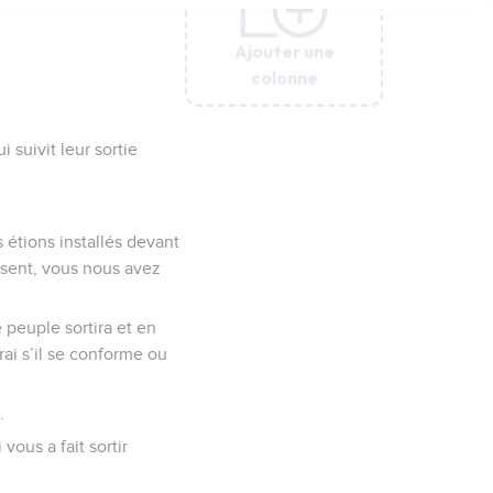
Ajouter une
Ajouter une
Ajouter une
Ajouter une
Ajouter une
Ajouter une
colonne
colonne
colonne
colonne
colonne
colonne
 suivit leur sortie
s étions installés devant
ésent, vous nous avez
e peuple sortira et en
rai s’il se conforme ou
.
vous a fait sortir