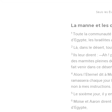
Seuls les É
La manne et les c
1
Toute la communauté de
d’Egypte, les Israélites 
2
Là, dans le désert, to
3
Ils leur dirent : —Ah !
des marmites pleines d
fait venir dans ce déser
4
Alors l’Eternel dit à M
ramassera chaque jour la
non à mes instructions.
5
Le sixième jour, il y e
6
Moïse et Aaron dirent à
d’Egypte,