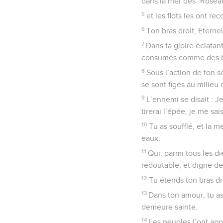
dans la mer des *Rosea
5
et les flots les ont r
6
Ton bras droit, Eternel
7
Dans ta gloire éclatant
consumés comme des br
8
Sous l’action de ton s
se sont figés au milieu 
9
L’ennemi se disait : Je
tirerai l’épée, je me sais
10
Tu as soufflé, et la 
eaux.
11
Qui, parmi tous les di
redoutable, et digne de
12
Tu étends ton bras dro
13
Dans ton amour, tu as 
demeure sainte.
14
Les peuples l’ont appr