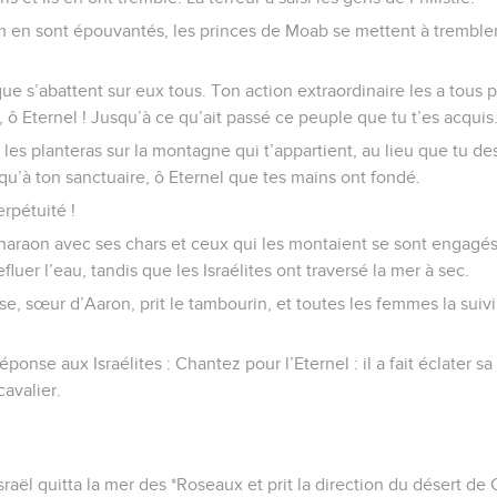
m en sont épouvantés, les princes de Moab se mettent à tremble
ue s’abattent sur eux tous. Ton action extraordinaire les a tous pé
 ô Eternel ! Jusqu’à ce qu’ait passé ce peuple que tu t’es acquis
les planteras sur la montagne qui t’appartient, au lieu que tu des
qu’à ton sanctuaire, ô Eternel que tes mains ont fondé.
erpétuité !
haraon avec ses chars et ceux qui les montaient se sont engagés
refluer l’eau, tandis que les Israélites ont traversé la mer à sec.
e, sœur d’Aaron, prit le tambourin, et toutes les femmes la suiv
onse aux Israélites : Chantez pour l’Eternel : il a fait éclater sa 
cavalier.
sraël quitta la mer des *Roseaux et prit la direction du désert de