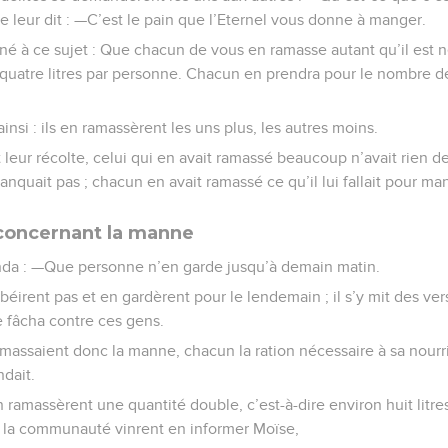
se leur dit : —C’est le pain que l’Eternel vous donne à manger.
nné à ce sujet : Que chacun de vous en ramasse autant qu’il est n
n quatre litres par personne. Chacun en prendra pour le nombre d
 ainsi : ils en ramassèrent les uns plus, les autres moins.
 leur récolte, celui qui en avait ramassé beaucoup n’avait rien de 
anquait pas ; chacun en avait ramassé ce qu’il lui fallait pour ma
concernant la manne
da : —Que personne n’en garde jusqu’à demain matin.
obéirent pas et en gardèrent pour le lendemain ; il s’y mit des vers
 fâcha contre ces gens.
ramassaient donc la manne, chacun la ration nécessaire à sa nourri
ndait.
en ramassèrent une quantité double, c’est-à-dire environ huit litr
e la communauté vinrent en informer Moïse,