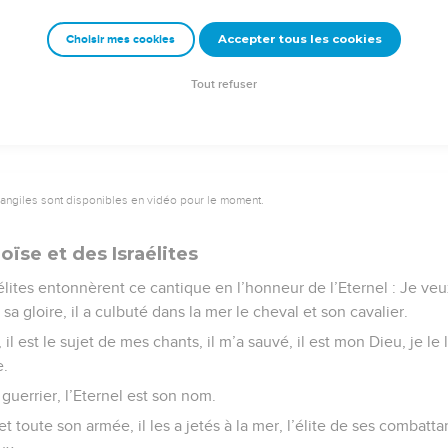
et en Moïse son serviteur.
Accepter tous les cookies
Choisir mes cookies
Semeur Copyright © 1992, 1999 by Biblica, Inc.® Used by permission. All rights reserv
Tout refuser
vangiles sont disponibles en vidéo pour le moment.
ïse et des Israélites
aélites entonnèrent ce cantique en l’honneur de l’Eternel : Je ve
er sa gloire, il a culbuté dans la mer le cheval et son cavalier.
 il est le sujet de mes chants, il m’a sauvé, il est mon Dieu, je le l
e.
 guerrier, l’Eternel est son nom.
t toute son armée, il les a jetés à la mer, l’élite de ses combatta