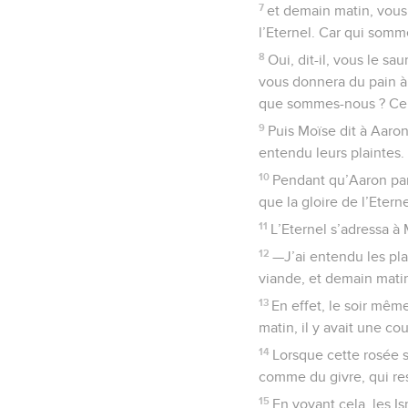
7
et demain matin, vous 
l’Eternel. Car qui som
8
Oui, dit-il, vous le s
vous donnera du pain à 
que sommes-nous ? Ce n’
9
Puis Moïse dit à Aaron
entendu leurs plaintes.
10
Pendant qu’Aaron parl
que la gloire de l’Etern
11
L’Eternel s’adressa à M
12
—J’ai entendu les plai
viande, et demain matin
13
En effet, le soir mêm
matin, il y avait une c
14
Lorsque cette rosée s
comme du givre, qui res
15
En voyant cela, les I