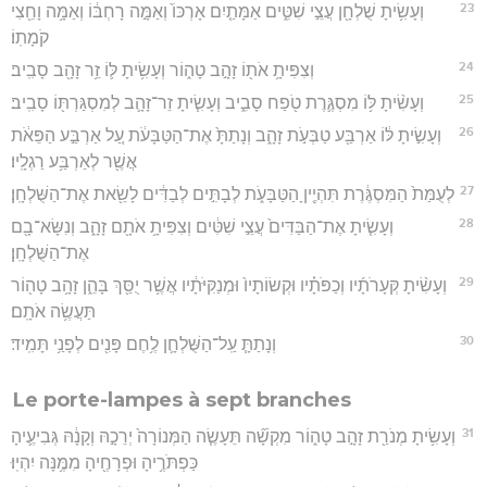
23
וְעָשִׂ֥יתָ שֻׁלְחָ֖ן עֲצֵ֣י שִׁטִּ֑ים אַמָּתַ֤יִם אָרְכּוֹ֙ וְאַמָּ֣ה רָחְבּ֔וֹ וְאַמָּ֥ה וָחֵ֖צִי
קֹמָתֽוֹ׃
24
וְצִפִּיתָ֥ אֹת֖וֹ זָהָ֣ב טָה֑וֹר וְעָשִׂ֥יתָ לּ֛וֹ זֵ֥ר זָהָ֖ב סָבִֽיב׃
25
וְעָשִׂ֨יתָ לּ֥וֹ מִסְגֶּ֛רֶת טֹ֖פַח סָבִ֑יב וְעָשִׂ֧יתָ זֵר־זָהָ֛ב לְמִסְגַּרְתּ֖וֹ סָבִֽיב׃
26
וְעָשִׂ֣יתָ לּ֔וֹ אַרְבַּ֖ע טַבְּעֹ֣ת זָהָ֑ב וְנָתַתָּ֙ אֶת־הַטַּבָּעֹ֔ת עַ֚ל אַרְבַּ֣ע הַפֵּאֹ֔ת
אֲשֶׁ֖ר לְאַרְבַּ֥ע רַגְלָֽיו׃
27
לְעֻמַּת֙ הַמִּסְגֶּ֔רֶת תִּהְיֶ֖יןָ הַטַּבָּעֹ֑ת לְבָתִּ֣ים לְבַדִּ֔ים לָשֵׂ֖את אֶת־הַשֻּׁלְחָֽן׃
28
וְעָשִׂ֤יתָ אֶת־הַבַּדִּים֙ עֲצֵ֣י שִׁטִּ֔ים וְצִפִּיתָ֥ אֹתָ֖ם זָהָ֑ב וְנִשָּׂא־בָ֖ם
אֶת־הַשֻּׁלְחָֽן׃
29
וְעָשִׂ֨יתָ קְּעָרֹתָ֜יו וְכַפֹּתָ֗יו וּקְשׂוֹתָיו֙ וּמְנַקִּיֹּתָ֔יו אֲשֶׁ֥ר יֻסַּ֖ךְ בָּהֵ֑ן זָהָ֥ב טָה֖וֹר
תַּעֲשֶׂ֥ה אֹתָֽם׃
30
וְנָתַתָּ֧ עַֽל־הַשֻּׁלְחָ֛ן לֶ֥חֶם פָּנִ֖ים לְפָנַ֥י תָּמִֽיד׃
Le porte-lampes à sept branches
31
וְעָשִׂ֥יתָ מְנֹרַ֖ת זָהָ֣ב טָה֑וֹר מִקְשָׁ֞ה תֵּעָשֶׂ֤ה הַמְּנוֹרָה֙ יְרֵכָ֣הּ וְקָנָ֔הּ גְּבִיעֶ֛יהָ
כַּפְתֹּרֶ֥יהָ וּפְרָחֶ֖יהָ מִמֶּ֥נָּה יִהְיֽוּ׃