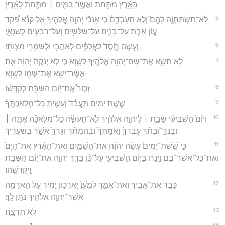
בָּאָ֖֨רֶץ מִתַָּ֑֜חַת וַאֲשֶׁ֥֣ר בַּמַּ֖֣יִם ׀ מִתַּ֥֣חַת לָאָֽ֗רֶץ
5
לֹֽא־תִשְׁתַּחְוֶ֥֣ה לָהֶ֖ם֮ וְלֹ֣א תָעָבְדֵ֑ם֒ כִּ֣י אָֽנֹכִ֞י יְהוָ֤ה אֱלֹהֶ֙יךָ֙ אֵ֣ל קַנָּ֔א פֹּ֠קֵד
עֲוֺ֨ן אָבֹ֧ת עַל־בָּנִ֛ים עַל־שִׁלֵּשִׁ֥ים וְעַל־רִבֵּעִ֖ים לְשֹׂנְאָֽ֑י׃
6
וְעֹ֥֤שֶׂה חֶ֖֙סֶד֙ לַאֲלָפִ֑֔ים לְאֹהֲבַ֖י וּלְשֹׁמְרֵ֥י מִצְוֺתָֽי׃
7
לֹ֥א תִשָּׂ֛א אֶת־שֵֽׁם־יְהוָ֥ה אֱלֹהֶ֖יךָ לַשָּׁ֑וְא כִּ֣י לֹ֤א יְנַקֶּה֙ יְהוָ֔ה אֵ֛ת
אֲשֶׁר־יִשָּׂ֥א אֶת־שְׁמ֖וֹ לַשָּֽׁוְא׃
8
זָכ֛וֹר֩ אֶת־י֥֨וֹם הַשַּׁבָּ֖֜ת לְקַדְּשֽׁ֗וֹ
9
שֵׁ֤֣שֶׁת יָמִ֣ים֙ תַּֽעֲבֹ֔ד֮ וְעָשִׂ֖֣יתָ כָּל־מְלַאכְתֶּֽךָ֒
10
וְי֙וֹם֙ הַשְּׁבִיעִ֔֜י שַׁבָּ֖֣ת ׀ לַיהוָ֣ה אֱלֹהֶ֑֗יךָ לֹֽ֣א־תַעֲשֶׂ֣֨ה כָל־מְלָאכָ֡֜ה אַתָּ֣ה ׀
וּבִנְךָֽ֣־וּ֠בִתֶּ֗ךָ עַבְדְּךָ֤֨ וַאֲמָֽתְךָ֜֙ וּבְהֶמְתֶּ֔֗ךָ וְגֵרְךָ֖֙ אֲשֶׁ֥֣ר בִּשְׁעָרֶֽ֔יךָ
11
כִּ֣י שֵֽׁשֶׁת־יָמִים֩ עָשָׂ֨ה יְהוָ֜ה אֶת־הַשָּׁמַ֣יִם וְאֶת־הָאָ֗רֶץ אֶת־הַיָּם֙
וְאֶת־כָּל־אֲשֶׁר־בָּ֔ם וַיָּ֖נַח בַּיּ֣וֹם הַשְּׁבִיעִ֑י עַל־כֵּ֗ן בֵּרַ֧ךְ יְהוָ֛ה אֶת־י֥וֹם הַשַּׁבָּ֖ת
וַֽיְקַדְּשֵֽׁהוּ׃
12
כַּבֵּ֥ד אֶת־אָבִ֖יךָ וְאֶת־אִמֶּ֑ךָ לְמַ֙עַן֙ יַאֲרִכ֣וּן יָמֶ֔יךָ עַ֚ל הָאֲדָמָ֔ה
אֲשֶׁר־יְהוָ֥ה אֱלֹהֶ֖יךָ נֹתֵ֥ן לָֽךְ׃
13
לֹ֥֖א תִּֿרְצָֽ֖ח׃