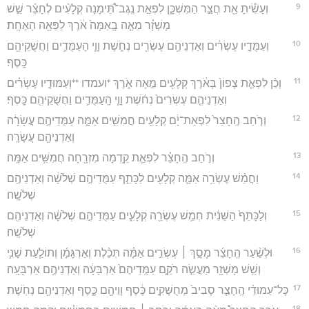
9
וְעָשִׂ֕יתָ אֵ֖ת חֲצַ֣ר הַמִּשְׁכָּ֑ן לִפְאַ֣ת נֶֽגֶב־תֵּ֠ימָנָה קְלָעִ֨ים לֶחָצֵ֜ר שֵׁ֣שׁ
מָשְׁזָ֗ר מֵאָ֤ה בָֽאַמָּה֙ אֹ֔רֶךְ לַפֵּאָ֖ה הָאֶחָֽת׃
10
וְעַמֻּדָ֣יו עֶשְׂרִ֔ים וְאַדְנֵיהֶ֥ם עֶשְׂרִ֖ים נְחֹ֑שֶׁת וָוֵ֧י הָעַמֻּדִ֛ים וַחֲשֻׁקֵיהֶ֖ם
כָּֽסֶף׃
11
וְכֵ֨ן לִפְאַ֤ת צָפוֹן֙ בָּאֹ֔רֶךְ קְלָעִ֖ים מֵ֣אָה אֹ֑רֶךְ *ועמדו **וְעַמּוּדָ֣יו עֶשְׂרִ֗ים
וְאַדְנֵיהֶ֤ם עֶשְׂרִים֙ נְחֹ֔שֶׁת וָוֵ֧י הָֽעַמֻּדִ֛ים וַחֲשֻׁקֵיהֶ֖ם כָּֽסֶף׃
12
וְרֹ֤חַב הֶֽחָצֵר֙ לִפְאַת־יָ֔ם קְלָעִ֖ים חֲמִשִּׁ֣ים אַמָּ֑ה עַמֻּדֵיהֶ֣ם עֲשָׂרָ֔ה
וְאַדְנֵיהֶ֖ם עֲשָׂרָֽה׃
13
וְרֹ֣חַב הֶֽחָצֵ֗ר לִפְאַ֛ת קֵ֥דְמָה מִזְרָ֖חָה חֲמִשִּׁ֥ים אַמָּֽה׃
14
וַחֲמֵ֨שׁ עֶשְׂרֵ֥ה אַמָּ֛ה קְלָעִ֖ים לַכָּתֵ֑ף עַמֻּדֵיהֶ֣ם שְׁלֹשָׁ֔ה וְאַדְנֵיהֶ֖ם
שְׁלֹשָֽׁה׃
15
וְלַכָּתֵף֙ הַשֵּׁנִ֔ית חְמֵ֥שׁ עֶשְׂרֵ֖ה קְלָעִ֑ים עַמֻּדֵיהֶ֣ם שְׁלֹשָׁ֔ה וְאַדְנֵיהֶ֖ם
שְׁלֹשָֽׁה׃
16
וּלְשַׁ֨עַר הֶֽחָצֵ֜ר מָסָ֣ךְ ׀ עֶשְׂרִ֣ים אַמָּ֗ה תְּכֵ֨לֶת וְאַרְגָּמָ֜ן וְתוֹלַ֧עַת שָׁנִ֛י
וְשֵׁ֥שׁ מָשְׁזָ֖ר מַעֲשֵׂ֣ה רֹקֵ֑ם עַמֻּֽדֵיהֶם֙ אַרְבָּעָ֔ה וְאַדְנֵיהֶ֖ם אַרְבָּעָֽה׃
17
כָּל־עַמּוּדֵ֨י הֶֽחָצֵ֤ר סָבִיב֙ מְחֻשָּׁקִ֣ים כֶּ֔סֶף וָוֵיהֶ֖ם כָּ֑סֶף וְאַדְנֵיהֶ֖ם נְחֹֽשֶׁת׃
18