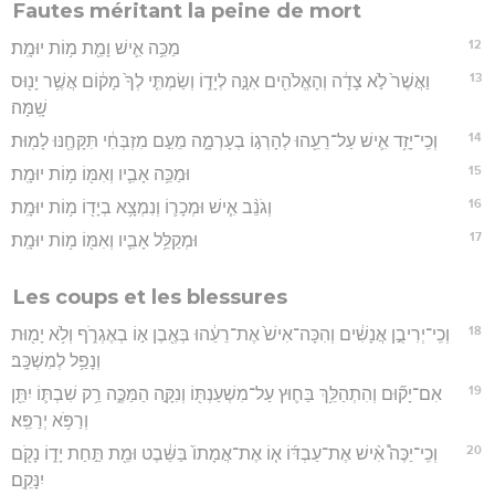
Fautes méritant la peine de mort
12
מַכֵּ֥ה אִ֛ישׁ וָמֵ֖ת מ֥וֹת יוּמָֽת׃
13
וַאֲשֶׁר֙ לֹ֣א צָדָ֔ה וְהָאֱלֹהִ֖ים אִנָּ֣ה לְיָד֑וֹ וְשַׂמְתִּ֤י לְךָ֙ מָק֔וֹם אֲשֶׁ֥ר יָנ֖וּס
שָֽׁמָּה׃
14
וְכִֽי־יָזִ֥ד אִ֛ישׁ עַל־רֵעֵ֖הוּ לְהָרְג֣וֹ בְעָרְמָ֑ה מֵעִ֣ם מִזְבְּחִ֔י תִּקָּחֶ֖נּוּ לָמֽוּת׃
15
וּמַכֵּ֥ה אָבִ֛יו וְאִמּ֖וֹ מ֥וֹת יוּמָֽת׃
16
וְגֹנֵ֨ב אִ֧ישׁ וּמְכָר֛וֹ וְנִמְצָ֥א בְיָד֖וֹ מ֥וֹת יוּמָֽת׃
17
וּמְקַלֵּ֥ל אָבִ֛יו וְאִמּ֖וֹ מ֥וֹת יוּמָֽת׃
Les coups et les blessures
18
וְכִֽי־יְרִיבֻ֣ן אֲנָשִׁ֔ים וְהִכָּה־אִישׁ֙ אֶת־רֵעֵ֔הוּ בְּאֶ֖בֶן א֣וֹ בְאֶגְרֹ֑ף וְלֹ֥א יָמ֖וּת
וְנָפַ֥ל לְמִשְׁכָּֽב׃
19
אִם־יָק֞וּם וְהִתְהַלֵּ֥ךְ בַּח֛וּץ עַל־מִשְׁעַנְתּ֖וֹ וְנִקָּ֣ה הַמַּכֶּ֑ה רַ֥ק שִׁבְתּ֛וֹ יִתֵּ֖ן
וְרַפֹּ֥א יְרַפֵּֽא׃
20
וְכִֽי־יַכֶּה֩ אִ֨ישׁ אֶת־עַבְדּ֜וֹ א֤וֹ אֶת־אֲמָתוֹ֙ בַּשֵּׁ֔בֶט וּמֵ֖ת תַּ֣חַת יָד֑וֹ נָקֹ֖ם
יִנָּקֵֽם׃