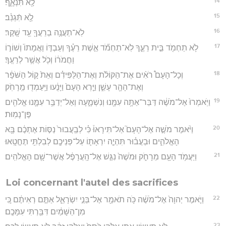
14
לֹ֣֖א תִּֿנְאָֽ֑ף׃
15
לֹ֣֖א תִּֿגְנֹֽ֔ב׃
16
לֹֽא־תַעֲנֶ֥ה בְרֵעֲךָ֖ עֵ֥ד שָֽׁקֶר׃
17
לֹ֥א תַחְמֹ֖ד בֵּ֣ית רֵעֶ֑ךָ לֹֽא־תַחְמֹ֞ד אֵ֣שֶׁת רֵעֶ֗ךָ וְעַבְדּ֤וֹ וַאֲמָתוֹ֙ וְשׁוֹר֣וֹ
וַחֲמֹר֔וֹ וְכֹ֖ל אֲשֶׁ֥ר לְרֵעֶֽךָ׃
18
וְכָל־הָעָם֩ רֹאִ֨ים אֶת־הַקּוֹלֹ֜ת וְאֶת־הַלַּפִּידִ֗ם וְאֵת֙ ק֣וֹל הַשֹּׁפָ֔ר
וְאֶת־הָהָ֖ר עָשֵׁ֑ן וַיַּ֤רְא הָעָם֙ וַיָּנֻ֔עוּ וַיַּֽעַמְד֖וּ מֵֽרָחֹֽק׃
19
וַיֹּֽאמְרוּ֙ אֶל־מֹשֶׁ֔ה דַּבֵּר־אַתָּ֥ה עִמָּ֖נוּ וְנִשְׁמָ֑עָה וְאַל־יְדַבֵּ֥ר עִמָּ֛נוּ אֱלֹהִ֖ים
פֶּן־נָמֽוּת׃
20
וַיֹּ֨אמֶר מֹשֶׁ֣ה אֶל־הָעָם֮ אַל־תִּירָאוּ֒ כִּ֗י לְבַֽעֲבוּר֙ נַסּ֣וֹת אֶתְכֶ֔ם בָּ֖א
הָאֱלֹהִ֑ים וּבַעֲב֗וּר תִּהְיֶ֧ה יִרְאָת֛וֹ עַל־פְּנֵיכֶ֖ם לְבִלְתִּ֥י תֶחֱטָֽאוּ׃
21
וַיַּעֲמֹ֥ד הָעָ֖ם מֵרָחֹ֑ק וּמֹשֶׁה֙ נִגַּ֣שׁ אֶל־הָֽעֲרָפֶ֔ל אֲשֶׁר־שָׁ֖ם הָאֱלֹהִֽים׃
Loi concernant l'autel des sacrifices
22
וַיֹּ֤אמֶר יְהוָה֙ אֶל־מֹשֶׁ֔ה כֹּ֥ה תֹאמַ֖ר אֶל־בְּנֵ֣י יִשְׂרָאֵ֑ל אַתֶּ֣ם רְאִיתֶ֔ם כִּ֚י
מִן־הַשָּׁמַ֔יִם דִּבַּ֖רְתִּי עִמָּכֶֽם׃
23