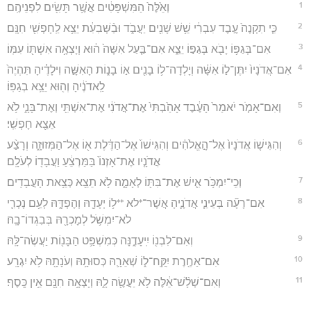
1
וְאֵ֙לֶּה֙ הַמִּשְׁפָּטִ֔ים אֲשֶׁ֥ר תָּשִׂ֖ים לִפְנֵיהֶֽם׃
2
כִּ֤י תִקְנֶה֙ עֶ֣בֶד עִבְרִ֔י שֵׁ֥שׁ שָׁנִ֖ים יַעֲבֹ֑ד וּבַ֨שְּׁבִעִ֔ת יֵצֵ֥א לַֽחָפְשִׁ֖י חִנָּֽם׃
3
אִם־בְּגַפּ֥וֹ יָבֹ֖א בְּגַפּ֣וֹ יֵצֵ֑א אִם־בַּ֤עַל אִשָּׁה֙ ה֔וּא וְיָצְאָ֥ה אִשְׁתּ֖וֹ עִמּֽוֹ׃
4
אִם־אֲדֹנָיו֙ יִתֶּן־ל֣וֹ אִשָּׁ֔ה וְיָלְדָה־ל֥וֹ בָנִ֖ים א֣וֹ בָנ֑וֹת הָאִשָּׁ֣ה וִילָדֶ֗יהָ תִּהְיֶה֙
לַֽאדֹנֶ֔יהָ וְה֖וּא יֵצֵ֥א בְגַפּֽוֹ׃
5
וְאִם־אָמֹ֤ר יֹאמַר֙ הָעֶ֔בֶד אָהַ֙בְתִּי֙ אֶת־אֲדֹנִ֔י אֶת־אִשְׁתִּ֖י וְאֶת־בָּנָ֑י לֹ֥א
אֵצֵ֖א חָפְשִֽׁי׃
6
וְהִגִּישׁ֤וֹ אֲדֹנָיו֙ אֶל־הָ֣אֱלֹהִ֔ים וְהִגִּישׁוֹ֙ אֶל־הַדֶּ֔לֶת א֖וֹ אֶל־הַמְּזוּזָ֑ה וְרָצַ֨ע
אֲדֹנָ֤יו אֶת־אָזְנוֹ֙ בַּמַּרְצֵ֔עַ וַעֲבָד֖וֹ לְעֹלָֽם׃
7
וְכִֽי־יִמְכֹּ֥ר אִ֛ישׁ אֶת־בִּתּ֖וֹ לְאָמָ֑ה לֹ֥א תֵצֵ֖א כְּצֵ֥את הָעֲבָדִֽים׃
8
אִם־רָעָ֞ה בְּעֵינֵ֧י אֲדֹנֶ֛יהָ אֲשֶׁר־*לא **ל֥וֹ יְעָדָ֖הּ וְהֶפְדָּ֑הּ לְעַ֥ם נָכְרִ֛י
לֹא־יִמְשֹׁ֥ל לְמָכְרָ֖הּ בְּבִגְדוֹ־בָֽהּ׃
9
וְאִם־לִבְנ֖וֹ יִֽיעָדֶ֑נָּה כְּמִשְׁפַּ֥ט הַבָּנ֖וֹת יַעֲשֶׂה־לָּֽהּ׃
10
אִם־אַחֶ֖רֶת יִֽקַּֽח־ל֑וֹ שְׁאֵרָ֛הּ כְּסוּתָ֥הּ וְעֹנָתָ֖הּ לֹ֥א יִגְרָֽע׃
11
וְאִם־שְׁלָ֨שׁ־אֵ֔לֶּה לֹ֥א יַעֲשֶׂ֖ה לָ֑הּ וְיָצְאָ֥ה חִנָּ֖ם אֵ֥ין כָּֽסֶף׃