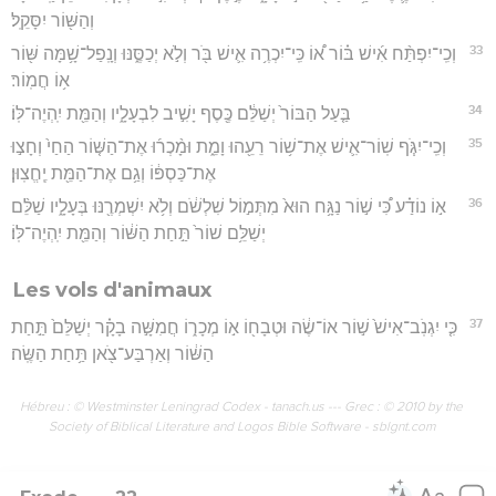
וְהַשּׁ֖וֹר יִסָּקֵֽל׃
33
וְכִֽי־יִפְתַּ֨ח אִ֜ישׁ בּ֗וֹר א֠וֹ כִּֽי־יִכְרֶ֥ה אִ֛ישׁ בֹּ֖ר וְלֹ֣א יְכַסֶּ֑נּוּ וְנָֽפַל־שָׁ֥מָּה שּׁ֖וֹר
א֥וֹ חֲמֽוֹר׃
34
בַּ֤עַל הַבּוֹר֙ יְשַׁלֵּ֔ם כֶּ֖סֶף יָשִׁ֣יב לִבְעָלָ֑יו וְהַמֵּ֖ת יִֽהְיֶה־לּֽוֹ׃
35
וְכִֽי־יִגֹּ֧ף שֽׁוֹר־אִ֛ישׁ אֶת־שׁ֥וֹר רֵעֵ֖הוּ וָמֵ֑ת וּמָ֨כְר֜וּ אֶת־הַשּׁ֤וֹר הַחַי֙ וְחָצ֣וּ
אֶת־כַּסְפּ֔וֹ וְגַ֥ם אֶת־הַמֵּ֖ת יֶֽחֱצֽוּן׃
36
א֣וֹ נוֹדַ֗ע כִּ֠י שׁ֣וֹר נַגָּ֥ח הוּא֙ מִתְּמ֣וֹל שִׁלְשֹׁ֔ם וְלֹ֥א יִשְׁמְרֶ֖נּוּ בְּעָלָ֑יו שַׁלֵּ֨ם
יְשַׁלֵּ֥ם שׁוֹר֙ תַּ֣חַת הַשּׁ֔וֹר וְהַמֵּ֖ת יִֽהְיֶה־לּֽוֹ׃
Les vols d'animaux
37
כִּ֤י יִגְנֹֽב־אִישׁ֙ שׁ֣וֹר אוֹ־שֶׂ֔ה וּטְבָח֖וֹ א֣וֹ מְכָר֑וֹ חֲמִשָּׁ֣ה בָקָ֗ר יְשַׁלֵּם֙ תַּ֣חַת
הַשּׁ֔וֹר וְאַרְבַּע־צֹ֖אן תַּ֥חַת הַשֶּֽׂה׃
Hébreu : © Westminster Leningrad Codex - tanach.us --- Grec : © 2010 by the
Society of Biblical Literature and Logos Bible Software - sblgnt.com