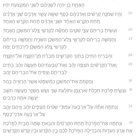
הָאֶחָ֑ת כֵּ֚ן יִהְיֶ֣ה לִשְׁנֵיהֶ֔ם לִשְׁנֵ֥י הַמִּקְצֹעֹ֖ת יִהְיֽוּ׃
25
וְהָיוּ֙ שְׁמֹנָ֣ה קְרָשִׁ֔ים וְאַדְנֵיהֶ֣ם כֶּ֔סֶף שִׁשָּׁ֥ה עָשָׂ֖ר אֲדָנִ֑ים שְׁנֵ֣י אֲדָנִ֗ים
תַּ֚חַת הַקֶּ֣רֶשׁ הָאֶחָ֔ד וּשְׁנֵ֣י אֲדָנִ֔ים תַּ֖חַת הַקֶּ֥רֶשׁ הָאֶחָֽד׃
26
וְעָשִׂ֥יתָ בְרִיחִ֖ם עֲצֵ֣י שִׁטִּ֑ים חֲמִשָּׁ֕ה לְקַרְשֵׁ֥י צֶֽלַע־הַמִּשְׁכָּ֖ן הָאֶחָֽד׃
27
וַחֲמִשָּׁ֣ה בְרִיחִ֔ם לְקַרְשֵׁ֥י צֶֽלַע־הַמִּשְׁכָּ֖ן הַשֵּׁנִ֑ית וַחֲמִשָּׁ֣ה בְרִיחִ֗ם
לְקַרְשֵׁי֙ צֶ֣לַע הַמִּשְׁכָּ֔ן לַיַּרְכָתַ֖יִם יָֽמָּה׃
28
וְהַבְּרִ֥יחַ הַתִּיכֹ֖ן בְּת֣וֹךְ הַקְּרָשִׁ֑ים מַבְרִ֕חַ מִן־הַקָּצֶ֖ה אֶל־הַקָּצֶֽה׃
29
וְֽאֶת־הַקְּרָשִׁ֞ים תְּצַפֶּ֣ה זָהָ֗ב וְאֶת־טַבְּעֹֽתֵיהֶם֙ תַּעֲשֶׂ֣ה זָהָ֔ב בָּתִּ֖ים
לַבְּרִיחִ֑ם וְצִפִּיתָ֥ אֶת־הַבְּרִיחִ֖ם זָהָֽב׃
30
וַהֲקֵמֹתָ֖ אֶת־הַמִּשְׁכָּ֑ן כְּמִ֨שְׁפָּט֔וֹ אֲשֶׁ֥ר הָרְאֵ֖יתָ בָּהָֽר׃
31
וְעָשִׂ֣יתָ פָרֹ֗כֶת תְּכֵ֧לֶת וְאַרְגָּמָ֛ן וְתוֹלַ֥עַת שָׁנִ֖י וְשֵׁ֣שׁ מָשְׁזָ֑ר מַעֲשֵׂ֥ה חֹשֵׁ֛ב
יַעֲשֶׂ֥ה אֹתָ֖הּ כְּרֻבִֽים׃
32
וְנָתַתָּ֣ה אֹתָ֗הּ עַל־אַרְבָּעָה֙ עַמּוּדֵ֣י שִׁטִּ֔ים מְצֻפִּ֣ים זָהָ֔ב וָוֵיהֶ֖ם זָהָ֑ב
עַל־אַרְבָּעָ֖ה אַדְנֵי־כָֽסֶף׃
33
וְנָתַתָּ֣ה אֶת־הַפָּרֹכֶת֮ תַּ֣חַת הַקְּרָסִים֒ וְהֵבֵאתָ֥ שָׁ֙מָּה֙ מִבֵּ֣ית לַפָּרֹ֔כֶת
אֵ֖ת אֲר֣וֹן הָעֵד֑וּת וְהִבְדִּילָ֤ה הַפָּרֹ֙כֶת֙ לָכֶ֔ם בֵּ֣ין הַקֹּ֔דֶשׁ וּבֵ֖ין קֹ֥דֶשׁ הַקֳּדָשִֽׁים׃