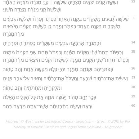
32
וְשִׁשָּׁ֣ה קָנִ֔ים יֹצְאִ֖ים מִצִּדֶּ֑יהָ שְׁלֹשָׁ֣ה ׀ קְנֵ֣י מְנֹרָ֗ה מִצִּדָּהּ֙ הָאֶחָ֔ד
וּשְׁלֹשָׁה֙ קְנֵ֣י מְנֹרָ֔ה מִצִּדָּ֖הּ הַשֵּׁנִֽי׃
33
שְׁלֹשָׁ֣ה גְ֠בִעִים מְֽשֻׁקָּדִ֞ים בַּקָּנֶ֣ה הָאֶחָד֮ כַּפְתֹּ֣ר וָפֶרַח֒ וּשְׁלֹשָׁ֣ה גְבִעִ֗ים
מְשֻׁקָּדִ֛ים בַּקָּנֶ֥ה הָאֶחָ֖ד כַּפְתֹּ֣ר וָפָ֑רַח כֵּ֚ן לְשֵׁ֣שֶׁת הַקָּנִ֔ים הַיֹּצְאִ֖ים
מִן־הַמְּנֹרָֽה׃
34
וּבַמְּנֹרָ֖ה אַרְבָּעָ֣ה גְבִעִ֑ים מְשֻׁקָּדִ֔ים כַּפְתֹּרֶ֖יהָ וּפְרָחֶֽיהָ׃
35
וְכַפְתֹּ֡ר תַּחַת֩ שְׁנֵ֨י הַקָּנִ֜ים מִמֶּ֗נָּה וְכַפְתֹּר֙ תַּ֣חַת שְׁנֵ֤י הַקָּנִים֙ מִמֶּ֔נָּה
וְכַפְתֹּ֕ר תַּחַת־שְׁנֵ֥י הַקָּנִ֖ים מִמֶּ֑נָּה לְשֵׁ֙שֶׁת֙ הַקָּנִ֔ים הַיֹּצְאִ֖ים מִן־הַמְּנֹרָֽה׃
36
כַּפְתֹּרֵיהֶ֥ם וּקְנֹתָ֖ם מִמֶּ֣נָּה יִהְי֑וּ כֻּלָּ֛הּ מִקְשָׁ֥ה אַחַ֖ת זָהָ֥ב טָהֽוֹר׃
37
וְעָשִׂ֥יתָ אֶת־נֵרֹתֶ֖יהָ שִׁבְעָ֑ה וְהֶֽעֱלָה֙ אֶת־נֵ֣רֹתֶ֔יהָ וְהֵאִ֖יר עַל־עֵ֥בֶר פָּנֶֽיהָ׃
38
וּמַלְקָחֶ֥יהָ וּמַחְתֹּתֶ֖יהָ זָהָ֥ב טָהֽוֹר׃
39
כִּכָּ֛ר זָהָ֥ב טָה֖וֹר יַעֲשֶׂ֣ה אֹתָ֑הּ אֵ֥ת כָּל־הַכֵּלִ֖ים הָאֵֽלֶּה׃
40
וּרְאֵ֖ה וַעֲשֵׂ֑ה בְּתַ֨בְנִיתָ֔ם אֲשֶׁר־אַתָּ֥ה מָרְאֶ֖ה בָּהָֽר׃
Hébreu : © Westminster Leningrad Codex - tanach.us --- Grec : © 2010 by the
Society of Biblical Literature and Logos Bible Software - sblgnt.com