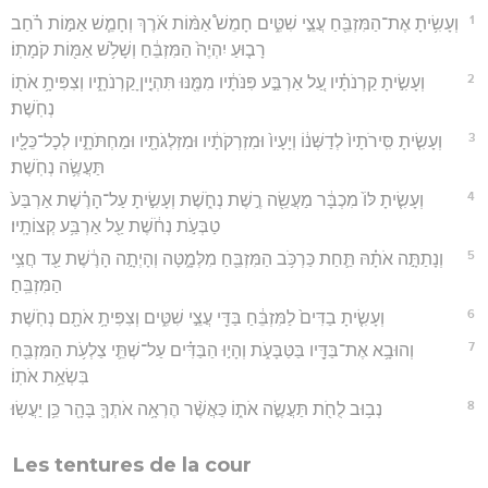
1
וְעָשִׂ֥יתָ אֶת־הַמִּזְבֵּ֖חַ עֲצֵ֣י שִׁטִּ֑ים חָמֵשׁ֩ אַמּ֨וֹת אֹ֜רֶךְ וְחָמֵ֧שׁ אַמּ֣וֹת רֹ֗חַב
רָב֤וּעַ יִהְיֶה֙ הַמִּזְבֵּ֔חַ וְשָׁלֹ֥שׁ אַמּ֖וֹת קֹמָתֽוֹ׃
2
וְעָשִׂ֣יתָ קַרְנֹתָ֗יו עַ֚ל אַרְבַּ֣ע פִּנֹּתָ֔יו מִמֶּ֖נּוּ תִּהְיֶ֣יןָ קַרְנֹתָ֑יו וְצִפִּיתָ֥ אֹת֖וֹ
נְחֹֽשֶׁת׃
3
וְעָשִׂ֤יתָ סִּֽירֹתָיו֙ לְדַשְּׁנ֔וֹ וְיָעָיו֙ וּמִזְרְקֹתָ֔יו וּמִזְלְגֹתָ֖יו וּמַחְתֹּתָ֑יו לְכָל־כֵּלָ֖יו
תַּעֲשֶׂ֥ה נְחֹֽשֶׁת׃
4
וְעָשִׂ֤יתָ לּוֹ֙ מִכְבָּ֔ר מַעֲשֵׂ֖ה רֶ֣שֶׁת נְחֹ֑שֶׁת וְעָשִׂ֣יתָ עַל־הָרֶ֗שֶׁת אַרְבַּע֙
טַבְּעֹ֣ת נְחֹ֔שֶׁת עַ֖ל אַרְבַּ֥ע קְצוֹתָֽיו׃
5
וְנָתַתָּ֣ה אֹתָ֗הּ תַּ֛חַת כַּרְכֹּ֥ב הַמִּזְבֵּ֖חַ מִלְּמָ֑טָּה וְהָיְתָ֣ה הָרֶ֔שֶׁת עַ֖ד חֲצִ֥י
הַמִּזְבֵּֽחַ׃
6
וְעָשִׂ֤יתָ בַדִּים֙ לַמִּזְבֵּ֔חַ בַּדֵּ֖י עֲצֵ֣י שִׁטִּ֑ים וְצִפִּיתָ֥ אֹתָ֖ם נְחֹֽשֶׁת׃
7
וְהוּבָ֥א אֶת־בַּדָּ֖יו בַּטַּבָּעֹ֑ת וְהָי֣וּ הַבַּדִּ֗ים עַל־שְׁתֵּ֛י צַלְעֹ֥ת הַמִּזְבֵּ֖חַ
בִּשְׂאֵ֥ת אֹתֽוֹ׃
8
נְב֥וּב לֻחֹ֖ת תַּעֲשֶׂ֣ה אֹת֑וֹ כַּאֲשֶׁ֨ר הֶרְאָ֥ה אֹתְךָ֛ בָּהָ֖ר כֵּ֥ן יַעֲשֽׂוּ׃
Les tentures de la cour