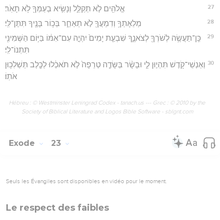
27
אֱלֹהִ֖ים לֹ֣א תְקַלֵּ֑ל וְנָשִׂ֥יא בְעַמְּךָ֖ לֹ֥א תָאֹֽר׃
28
מְלֵאָתְךָ֥ וְדִמְעֲךָ֖ לֹ֣א תְאַחֵ֑ר בְּכ֥וֹר בָּנֶ֖יךָ תִּתֶּן־לִּֽי׃
29
כֵּֽן־תַּעֲשֶׂ֥ה לְשֹׁרְךָ֖ לְצֹאנֶ֑ךָ שִׁבְעַ֤ת יָמִים֙ יִהְיֶ֣ה עִם־אִמּ֔וֹ בַּיּ֥וֹם הַשְּׁמִינִ֖י
תִּתְּנוֹ־לִֽי׃
30
וְאַנְשֵׁי־קֹ֖דֶשׁ תִּהְי֣וּן לִ֑י וּבָשָׂ֨ר בַּשָּׂדֶ֤ה טְרֵפָה֙ לֹ֣א תֹאכֵ֔לוּ לַכֶּ֖לֶב תַּשְׁלִכ֥וּן
אֹתֽוֹ׃
Hébreu : © Westminster Leningrad Codex - tanach.us --- Grec : © 2010 by the
Society of Biblical Literature and Logos Bible Software - sblgnt.com
Exode
23
Seuls les Évangiles sont disponibles en vidéo pour le moment.
Le respect des faibles