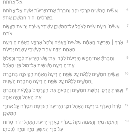
אֶל־אֲחֹתָֽהּ׃
6
וְעָשִׂ֕יתָ חֲמִשִּׁ֖ים קַרְסֵ֣י זָהָ֑ב וְחִבַּרְתָּ֨ אֶת־הַיְרִיעֹ֜ת אִשָּׁ֤ה אֶל־אֲחֹתָהּ֙
בַּקְּרָסִ֔ים וְהָיָ֥ה הַמִּשְׁכָּ֖ן אֶחָֽד׃
7
וְעָשִׂ֙יתָ֙ יְרִיעֹ֣ת עִזִּ֔ים לְאֹ֖הֶל עַל־הַמִּשְׁכָּ֑ן עַשְׁתֵּי־עֶשְׂרֵ֥ה יְרִיעֹ֖ת תַּעֲשֶׂ֥ה
אֹתָֽם׃
8
אֹ֣רֶךְ ׀ הַיְרִיעָ֣ה הָֽאַחַ֗ת שְׁלֹשִׁים֙ בָּֽאַמָּ֔ה וְרֹ֙חַב֙ אַרְבַּ֣ע בָּאַמָּ֔ה הַיְרִיעָ֖ה
הָאֶחָ֑ת מִדָּ֣ה אַחַ֔ת לְעַשְׁתֵּ֥י עֶשְׂרֵ֖ה יְרִיעֹֽת׃
9
וְחִבַּרְתָּ֞ אֶת־חֲמֵ֤שׁ הַיְרִיעֹת֙ לְבָ֔ד וְאֶת־שֵׁ֥שׁ הַיְרִיעֹ֖ת לְבָ֑ד וְכָפַלְתָּ֙
אֶת־הַיְרִיעָ֣ה הַשִּׁשִּׁ֔ית אֶל־מ֖וּל פְּנֵ֥י הָאֹֽהֶל׃
10
וְעָשִׂ֜יתָ חֲמִשִּׁ֣ים לֻֽלָאֹ֗ת עַ֣ל שְׂפַ֤ת הַיְרִיעָה֙ הָֽאֶחָ֔ת הַקִּיצֹנָ֖ה בַּחֹבָ֑רֶת
וַחֲמִשִּׁ֣ים לֻֽלָאֹ֗ת עַ֚ל שְׂפַ֣ת הַיְרִיעָ֔ה הַחֹבֶ֖רֶת הַשֵּׁנִֽית׃
11
וְעָשִׂ֛יתָ קַרְסֵ֥י נְחֹ֖שֶׁת חֲמִשִּׁ֑ים וְהֵבֵאתָ֤ אֶת־הַקְּרָסִים֙ בַּלֻּ֣לָאֹ֔ת וְחִבַּרְתָּ֥
אֶת־הָאֹ֖הֶל וְהָיָ֥ה אֶחָֽד׃
12
וְסֶ֙רַח֙ הָעֹדֵ֔ף בִּירִיעֹ֖ת הָאֹ֑הֶל חֲצִ֤י הַיְרִיעָה֙ הָעֹדֶ֔פֶת תִּסְרַ֕ח עַ֖ל אֲחֹרֵ֥י
הַמִּשְׁכָּֽן׃
13
וְהָאַמָּ֨ה מִזֶּ֜ה וְהָאַמָּ֤ה מִזֶּה֙ בָּעֹדֵ֔ף בְּאֹ֖רֶךְ יְרִיעֹ֣ת הָאֹ֑הֶל יִהְיֶ֨ה סָר֜וּחַ
עַל־צִדֵּ֧י הַמִּשְׁכָּ֛ן מִזֶּ֥ה וּמִזֶּ֖ה לְכַסֹּתֽוֹ׃