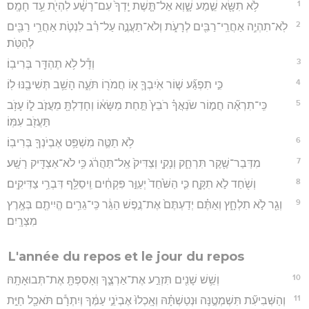
1
לֹ֥א תִשָּׂ֖א שֵׁ֣מַע שָׁ֑וְא אַל־תָּ֤שֶׁת יָֽדְךָ֙ עִם־רָשָׁ֔ע לִהְיֹ֖ת עֵ֥ד חָמָֽס׃
2
לֹֽא־תִהְיֶ֥ה אַחֲרֵֽי־רַבִּ֖ים לְרָעֹ֑ת וְלֹא־תַעֲנֶ֣ה עַל־רִ֗ב לִנְטֹ֛ת אַחֲרֵ֥י רַבִּ֖ים
לְהַטֹּֽת׃
3
וְדָ֕ל לֹ֥א תֶהְדַּ֖ר בְּרִיבֽוֹ׃
4
כִּ֣י תִפְגַּ֞ע שׁ֧וֹר אֹֽיִבְךָ֛ א֥וֹ חֲמֹר֖וֹ תֹּעֶ֑ה הָשֵׁ֥ב תְּשִׁיבֶ֖נּוּ לֽוֹ׃
5
כִּֽי־תִרְאֶ֞ה חֲמ֣וֹר שֹׂנַאֲךָ֗ רֹבֵץ֙ תַּ֣חַת מַשָּׂא֔וֹ וְחָדַלְתָּ֖ מֵעֲזֹ֣ב ל֑וֹ עָזֹ֥ב
תַּעֲזֹ֖ב עִמּֽוֹ׃
6
לֹ֥א תַטֶּ֛ה מִשְׁפַּ֥ט אֶבְיֹנְךָ֖ בְּרִיבֽוֹ׃
7
מִדְּבַר־שֶׁ֖קֶר תִּרְחָ֑ק וְנָקִ֤י וְצַדִּיק֙ אַֽל־תַּהֲרֹ֔ג כִּ֥י לֹא־אַצְדִּ֖יק רָשָֽׁע׃
8
וְשֹׁ֖חַד לֹ֣א תִקָּ֑ח כִּ֤י הַשֹּׁ֙חַד֙ יְעַוֵּ֣ר פִּקְחִ֔ים וִֽיסַלֵּ֖ף דִּבְרֵ֥י צַדִּיקִֽים׃
9
וְגֵ֖ר לֹ֣א תִלְחָ֑ץ וְאַתֶּ֗ם יְדַעְתֶּם֙ אֶת־נֶ֣פֶשׁ הַגֵּ֔ר כִּֽי־גֵרִ֥ים הֱיִיתֶ֖ם בְּאֶ֥רֶץ
מִצְרָֽיִם׃
L'année du repos et le jour du repos
10
וְשֵׁ֥שׁ שָׁנִ֖ים תִּזְרַ֣ע אֶת־אַרְצֶ֑ךָ וְאָסַפְתָּ֖ אֶת־תְּבוּאָתָֽהּ׃
11
וְהַשְּׁבִיעִ֞ת תִּשְׁמְטֶ֣נָּה וּנְטַשְׁתָּ֗הּ וְאָֽכְלוּ֙ אֶבְיֹנֵ֣י עַמֶּ֔ךָ וְיִתְרָ֕ם תֹּאכַ֖ל חַיַּ֣ת