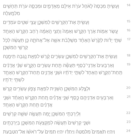
14
וְעָשִׂ֤יתָ מִכְסֶה֙ לָאֹ֔הֶל עֹרֹ֥ת אֵילִ֖ם מְאָדָּמִ֑ים וּמִכְסֵ֛ה עֹרֹ֥ת תְּחָשִׁ֖ים
מִלְמָֽעְלָה׃
15
וְעָשִׂ֥יתָ אֶת־הַקְּרָשִׁ֖ים לַמִּשְׁכָּ֑ן עֲצֵ֥י שִׁטִּ֖ים עֹמְדִֽים׃
16
עֶ֥שֶׂר אַמּ֖וֹת אֹ֣רֶךְ הַקָּ֑רֶשׁ וְאַמָּה֙ וַחֲצִ֣י הָֽאַמָּ֔ה רֹ֖חַב הַקֶּ֥רֶשׁ הָאֶחָֽד׃
17
שְׁתֵּ֣י יָד֗וֹת לַקֶּ֙רֶשׁ֙ הָאֶחָ֔ד מְשֻׁלָּבֹ֔ת אִשָּׁ֖ה אֶל־אֲחֹתָ֑הּ כֵּ֣ן תַּעֲשֶׂ֔ה לְכֹ֖ל
קַרְשֵׁ֥י הַמִּשְׁכָּֽן׃
18
וְעָשִׂ֥יתָ אֶת־הַקְּרָשִׁ֖ים לַמִּשְׁכָּ֑ן עֶשְׂרִ֣ים קֶ֔רֶשׁ לִפְאַ֖ת נֶ֥גְבָּה תֵימָֽנָה׃
19
וְאַרְבָּעִים֙ אַדְנֵי־כֶ֔סֶף תַּעֲשֶׂ֕ה תַּ֖חַת עֶשְׂרִ֣ים הַקָּ֑רֶשׁ שְׁנֵ֨י אֲדָנִ֜ים
תַּֽחַת־הַקֶּ֤רֶשׁ הָאֶחָד֙ לִשְׁתֵּ֣י יְדֹתָ֔יו וּשְׁנֵ֧י אֲדָנִ֛ים תַּֽחַת־הַקֶּ֥רֶשׁ הָאֶחָ֖ד
לִשְׁתֵּ֥י יְדֹתָֽיו׃
20
וּלְצֶ֧לַע הַמִּשְׁכָּ֛ן הַשֵּׁנִ֖ית לִפְאַ֣ת צָפ֑וֹן עֶשְׂרִ֖ים קָֽרֶשׁ׃
21
וְאַרְבָּעִ֥ים אַדְנֵיהֶ֖ם כָּ֑סֶף שְׁנֵ֣י אֲדָנִ֗ים תַּ֚חַת הַקֶּ֣רֶשׁ הָֽאֶחָ֔ד וּשְׁנֵ֣י
אֲדָנִ֔ים תַּ֖חַת הַקֶּ֥רֶשׁ הָאֶחָֽד׃
22
וּֽלְיַרְכְּתֵ֥י הַמִּשְׁכָּ֖ן יָ֑מָּה תַּעֲשֶׂ֖ה שִׁשָּׁ֥ה קְרָשִֽׁים׃
23
וּשְׁנֵ֤י קְרָשִׁים֙ תַּעֲשֶׂ֔ה לִמְקֻצְעֹ֖ת הַמִּשְׁכָּ֑ן בַּיַּרְכָתָֽיִם׃
24
וְיִֽהְי֣וּ תֹֽאֲמִים֮ מִלְּמַטָּה֒ וְיַחְדָּ֗ו יִהְי֤וּ תַמִּים֙ עַל־רֹאשׁ֔וֹ אֶל־הַטַּבַּ֖עַת