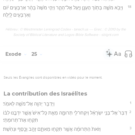
18
וַיָּבֹ֥א מֹשֶׁ֛ה בְּת֥וֹךְ הֶעָנָ֖ן וַיַּ֣עַל אֶל־הָהָ֑ר וַיְהִ֤י מֹשֶׁה֙ בָּהָ֔ר אַרְבָּעִ֣ים י֔וֹם
וְאַרְבָּעִ֖ים לָֽיְלָה׃
Hébreu : © Westminster Leningrad Codex - tanach.us --- Grec : © 2010 by the
Society of Biblical Literature and Logos Bible Software - sblgnt.com
Exode
25
Seuls les Évangiles sont disponibles en vidéo pour le moment.
La contribution des Israélites
1
וַיְדַבֵּ֥ר יְהוָ֖ה אֶל־מֹשֶׁ֥ה לֵּאמֹֽר׃
2
דַּבֵּר֙ אֶל־בְּנֵ֣י יִשְׂרָאֵ֔ל וְיִקְחוּ־לִ֖י תְּרוּמָ֑ה מֵאֵ֤ת כָּל־אִישׁ֙ אֲשֶׁ֣ר יִדְּבֶ֣נּוּ לִבּ֔וֹ
תִּקְח֖וּ אֶת־תְּרוּמָתִֽי׃
3
וְזֹאת֙ הַתְּרוּמָ֔ה אֲשֶׁ֥ר תִּקְח֖וּ מֵאִתָּ֑ם זָהָ֥ב וָכֶ֖סֶף וּנְחֹֽשֶׁת׃