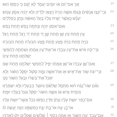
21
אַ֥ךְ אִם־י֛וֹם א֥וֹ יוֹמַ֖יִם יַעֲמֹ֑ד לֹ֣א יֻקַּ֔ם כִּ֥י כַסְפּ֖וֹ הֽוּא׃
22
וְכִֽי־יִנָּצ֣וּ אֲנָשִׁ֗ים וְנָ֨גְפ֜וּ אִשָּׁ֤ה הָרָה֙ וְיָצְא֣וּ יְלָדֶ֔יהָ וְלֹ֥א יִהְיֶ֖ה אָס֑וֹן עָנ֣וֹשׁ
יֵעָנֵ֗שׁ כַּֽאֲשֶׁ֨ר יָשִׁ֤ית עָלָיו֙ בַּ֣עַל הָֽאִשָּׁ֔ה וְנָתַ֖ן בִּפְלִלִֽים׃
23
וְאִם־אָס֖וֹן יִהְיֶ֑ה וְנָתַתָּ֥ה נֶ֖פֶשׁ תַּ֥חַת נָֽפֶשׁ׃
24
עַ֚יִן תַּ֣חַת עַ֔יִן שֵׁ֖ן תַּ֣חַת שֵׁ֑ן יָ֚ד תַּ֣חַת יָ֔ד רֶ֖גֶל תַּ֥חַת רָֽגֶל׃
25
כְּוִיָּה֙ תַּ֣חַת כְּוִיָּ֔ה פֶּ֖צַע תַּ֣חַת פָּ֑צַע חַבּוּרָ֕ה תַּ֖חַת חַבּוּרָֽה׃
26
וְכִֽי־יַכֶּ֨ה אִ֜ישׁ אֶת־עֵ֥ין עַבְדּ֛וֹ אֽוֹ־אֶת־עֵ֥ין אֲמָת֖וֹ וְשִֽׁחֲתָ֑הּ לַֽחָפְשִׁ֥י
יְשַׁלְּחֶ֖נּוּ תַּ֥חַת עֵינֽוֹ׃
27
וְאִם־שֵׁ֥ן עַבְדּ֛וֹ אֽוֹ־שֵׁ֥ן אֲמָת֖וֹ יַפִּ֑יל לַֽחָפְשִׁ֥י יְשַׁלְּחֶ֖נּוּ תַּ֥חַת שִׁנּֽוֹ׃
28
וְכִֽי־יִגַּ֨ח שׁ֥וֹר אֶת־אִ֛ישׁ א֥וֹ אֶת־אִשָּׁ֖ה וָמֵ֑ת סָק֨וֹל יִסָּקֵ֜ל הַשּׁ֗וֹר וְלֹ֤א
יֵאָכֵל֙ אֶת־בְּשָׂר֔וֹ וּבַ֥עַל הַשּׁ֖וֹר נָקִֽי׃
29
וְאִ֡ם שׁוֹר֩ נַגָּ֨ח ה֜וּא מִתְּמֹ֣ל שִׁלְשֹׁ֗ם וְהוּעַ֤ד בִּבְעָלָיו֙ וְלֹ֣א יִשְׁמְרֶ֔נּוּ
וְהֵמִ֥ית אִ֖ישׁ א֣וֹ אִשָּׁ֑ה הַשּׁוֹר֙ יִסָּקֵ֔ל וְגַם־בְּעָלָ֖יו יוּמָֽת׃
30
אִם־כֹּ֖פֶר יוּשַׁ֣ת עָלָ֑יו וְנָתַן֙ פִּדְיֹ֣ן נַפְשׁ֔וֹ כְּכֹ֥ל אֲשֶׁר־יוּשַׁ֖ת עָלָֽיו׃
31
אוֹ־בֵ֥ן יִגָּ֖ח אוֹ־בַ֣ת יִגָּ֑ח כַּמִּשְׁפָּ֥ט הַזֶּ֖ה יֵעָ֥שֶׂה לּֽוֹ׃
32
אִם־עֶ֛בֶד יִגַּ֥ח הַשּׁ֖וֹר א֣וֹ אָמָ֑ה כֶּ֣סֶף ׀ שְׁלֹשִׁ֣ים שְׁקָלִ֗ים יִתֵּן֙ לַֽאדֹנָ֔יו