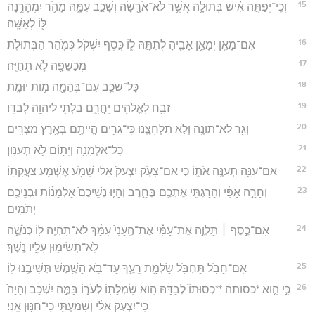
15
וְכִֽי־יְפַתֶּ֣ה אִ֗ישׁ בְּתוּלָ֛ה אֲשֶׁ֥ר לֹא־אֹרָ֖שָׂה וְשָׁכַ֣ב עִמָּ֑הּ מָהֹ֛ר יִמְהָרֶ֥נָּה
לּ֖וֹ לְאִשָּֽׁה׃
16
אִם־מָאֵ֧ן יְמָאֵ֛ן אָבִ֖יהָ לְתִתָּ֣הּ ל֑וֹ כֶּ֣סֶף יִשְׁקֹ֔ל כְּמֹ֖הַר הַבְּתוּלֹֽת׃
17
מְכַשֵּׁפָ֖ה לֹ֥א תְחַיֶּֽה׃
18
כָּל־שֹׁכֵ֥ב עִם־בְּהֵמָ֖ה מ֥וֹת יוּמָֽת׃
19
זֹבֵ֥חַ לָאֱלֹהִ֖ים יָֽחֳרָ֑ם בִּלְתִּ֥י לַיהוָ֖ה לְבַדּֽוֹ׃
20
וְגֵ֥ר לֹא־תוֹנֶ֖ה וְלֹ֣א תִלְחָצֶ֑נּוּ כִּֽי־גֵרִ֥ים הֱיִיתֶ֖ם בְּאֶ֥רֶץ מִצְרָֽיִם׃
21
כָּל־אַלְמָנָ֥ה וְיָת֖וֹם לֹ֥א תְעַנּֽוּן׃
22
אִם־עַנֵּ֥ה תְעַנֶּ֖ה אֹת֑וֹ כִּ֣י אִם־צָעֹ֤ק יִצְעַק֙ אֵלַ֔י שָׁמֹ֥עַ אֶשְׁמַ֖ע צַעֲקָתֽוֹ׃
23
וְחָרָ֣ה אַפִּ֔י וְהָרַגְתִּ֥י אֶתְכֶ֖ם בֶּחָ֑רֶב וְהָי֤וּ נְשֵׁיכֶם֙ אַלְמָנ֔וֹת וּבְנֵיכֶ֖ם
יְתֹמִֽים׃
24
אִם־כֶּ֣סֶף ׀ תַּלְוֶ֣ה אֶת־עַמִּ֗י אֶת־הֶֽעָנִי֙ עִמָּ֔ךְ לֹא־תִהְיֶ֥ה ל֖וֹ כְּנֹשֶׁ֑ה
לֹֽא־תְשִׂימ֥וּן עָלָ֖יו נֶֽשֶׁךְ׃
25
אִם־חָבֹ֥ל תַּחְבֹּ֖ל שַׂלְמַ֣ת רֵעֶ֑ךָ עַד־בֹּ֥א הַשֶּׁ֖מֶשׁ תְּשִׁיבֶ֥נּוּ לֽוֹ׃
26
כִּ֣י הִ֤וא *כסותה **כְסוּתוֹ֙ לְבַדָּ֔הּ הִ֥וא שִׂמְלָת֖וֹ לְעֹר֑וֹ בַּמֶּ֣ה יִשְׁכָּ֔ב וְהָיָה֙
כִּֽי־יִצְעַ֣ק אֵלַ֔י וְשָׁמַעְתִּ֖י כִּֽי־חַנּ֥וּן אָֽנִי׃