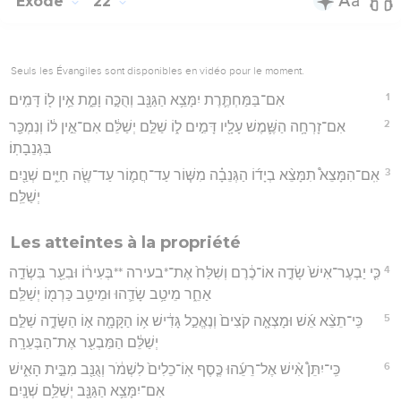
Exode
22
Seuls les Évangiles sont disponibles en vidéo pour le moment.
1
אִם־בַּמַּחְתֶּ֛רֶת יִמָּצֵ֥א הַגַּנָּ֖ב וְהֻכָּ֣ה וָמֵ֑ת אֵ֥ין ל֖וֹ דָּמִֽים׃
2
אִם־זָרְחָ֥ה הַשֶּׁ֛מֶשׁ עָלָ֖יו דָּמִ֣ים ל֑וֹ שַׁלֵּ֣ם יְשַׁלֵּ֔ם אִם־אֵ֣ין ל֔וֹ וְנִמְכַּ֖ר
בִּגְנֵבָתֽוֹ׃
3
אִֽם־הִמָּצֵא֩ תִמָּצֵ֨א בְיָד֜וֹ הַגְּנֵבָ֗ה מִשּׁ֧וֹר עַד־חֲמ֛וֹר עַד־שֶׂ֖ה חַיִּ֑ים שְׁנַ֖יִם
יְשַׁלֵּֽם׃
Les atteintes à la propriété
4
כִּ֤י יַבְעֶר־אִישׁ֙ שָׂדֶ֣ה אוֹ־כֶ֔רֶם וְשִׁלַּח֙ אֶת־*בעירה **בְּעִיר֔וֹ וּבִעֵ֖ר בִּשְׂדֵ֣ה
אַחֵ֑ר מֵיטַ֥ב שָׂדֵ֛הוּ וּמֵיטַ֥ב כַּרְמ֖וֹ יְשַׁלֵּֽם׃
5
כִּֽי־תֵצֵ֨א אֵ֜שׁ וּמָצְאָ֤ה קֹצִים֙ וְנֶאֱכַ֣ל גָּדִ֔ישׁ א֥וֹ הַקָּמָ֖ה א֣וֹ הַשָּׂדֶ֑ה שַׁלֵּ֣ם
יְשַׁלֵּ֔ם הַמַּבְעִ֖ר אֶת־הַבְּעֵרָֽה׃
6
כִּֽי־יִתֵּן֩ אִ֨ישׁ אֶל־רֵעֵ֜הוּ כֶּ֤סֶף אֽוֹ־כֵלִים֙ לִשְׁמֹ֔ר וְגֻנַּ֖ב מִבֵּ֣ית הָאִ֑ישׁ
אִם־יִמָּצֵ֥א הַגַּנָּ֖ב יְשַׁלֵּ֥ם שְׁנָֽיִם׃