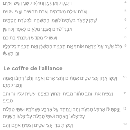
4
וּתְכֵ֧לֶת וְאַרְגָּמָ֛ן וְתוֹלַ֥עַת שָׁנִ֖י וְשֵׁ֥שׁ וְעִזִּֽים׃
5
וְעֹרֹ֨ת אֵילִ֧ם מְאָדָּמִ֛ים וְעֹרֹ֥ת תְּחָשִׁ֖ים וַעֲצֵ֥י שִׁטִּֽים׃
6
שֶׁ֖מֶן לַמָּאֹ֑ר בְּשָׂמִים֙ לְשֶׁ֣מֶן הַמִּשְׁחָ֔ה וְלִקְטֹ֖רֶת הַסַּמִּֽים׃
7
אַבְנֵי־שֹׁ֕הַם וְאַבְנֵ֖י מִלֻּאִ֑ים לָאֵפֹ֖ד וְלַחֹֽשֶׁן׃
8
וְעָ֥שׂוּ לִ֖י מִקְדָּ֑שׁ וְשָׁכַנְתִּ֖י בְּתוֹכָֽם׃
9
כְּכֹ֗ל אֲשֶׁ֤ר אֲנִי֙ מַרְאֶ֣ה אוֹתְךָ֔ אֵ֚ת תַּבְנִ֣ית הַמִּשְׁכָּ֔ן וְאֵ֖ת תַּבְנִ֣ית כָּל־כֵּלָ֑יו
וְכֵ֖ן תַּעֲשֽׂוּ׃
Le coffre de l'alliance
10
וְעָשׂ֥וּ אֲר֖וֹן עֲצֵ֣י שִׁטִּ֑ים אַמָּתַ֨יִם וָחֵ֜צִי אָרְכּ֗וֹ וְאַמָּ֤ה וָחֵ֙צִי֙ רָחְבּ֔וֹ וְאַמָּ֥ה
וָחֵ֖צִי קֹמָתֽוֹ׃
11
וְצִפִּיתָ֤ אֹתוֹ֙ זָהָ֣ב טָה֔וֹר מִבַּ֥יִת וּמִח֖וּץ תְּצַפֶּ֑נּוּ וְעָשִׂ֧יתָ עָלָ֛יו זֵ֥ר זָהָ֖ב
סָבִֽיב׃
12
וְיָצַ֣קְתָּ לּ֗וֹ אַרְבַּע֙ טַבְּעֹ֣ת זָהָ֔ב וְנָ֣תַתָּ֔ה עַ֖ל אַרְבַּ֣ע פַּעֲמֹתָ֑יו וּשְׁתֵּ֣י טַבָּעֹ֗ת
עַל־צַלְעוֹ֙ הָֽאֶחָ֔ת וּשְׁתֵּי֙ טַבָּעֹ֔ת עַל־צַלְע֖וֹ הַשֵּׁנִֽית׃
13
וְעָשִׂ֥יתָ בַדֵּ֖י עֲצֵ֣י שִׁטִּ֑ים וְצִפִּיתָ֥ אֹתָ֖ם זָהָֽב׃