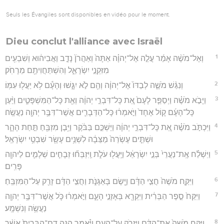
Seuls les Évangiles sont disponibles en vidéo pour le moment.
Dieu conclut l'alliance avec Israël
1
וְאֶל־מֹשֶׁ֨ה אָמַ֜ר עֲלֵ֣ה אֶל־יְהוָ֗ה אַתָּה֙ וְאַהֲרֹן֙ נָדָ֣ב וַאֲבִיה֔וּא וְשִׁבְעִ֖ים
מִזִּקְנֵ֣י יִשְׂרָאֵ֑ל וְהִשְׁתַּחֲוִיתֶ֖ם מֵרָחֹֽק׃
2
וְנִגַּ֨שׁ מֹשֶׁ֤ה לְבַדּוֹ֙ אֶל־יְהוָ֔ה וְהֵ֖ם לֹ֣א יִגָּ֑שׁוּ וְהָעָ֕ם לֹ֥א יַעֲל֖וּ עִמּֽוֹ׃
3
וַיָּבֹ֣א מֹשֶׁ֗ה וַיְסַפֵּ֤ר לָעָם֙ אֵ֚ת כָּל־דִּבְרֵ֣י יְהוָ֔ה וְאֵ֖ת כָּל־הַמִּשְׁפָּטִ֑ים וַיַּ֨עַן
כָּל־הָעָ֜ם ק֤וֹל אֶחָד֙ וַיֹּ֣אמְר֔וּ כָּל־הַדְּבָרִ֛ים אֲשֶׁר־דִּבֶּ֥ר יְהוָ֖ה נַעֲשֶֽׂה׃
4
וַיִּכְתֹּ֣ב מֹשֶׁ֗ה אֵ֚ת כָּל־דִּבְרֵ֣י יְהוָ֔ה וַיַּשְׁכֵּ֣ם בַּבֹּ֔קֶר וַיִּ֥בֶן מִזְבֵּ֖חַ תַּ֣חַת הָהָ֑ר
וּשְׁתֵּ֤ים עֶשְׂרֵה֙ מַצֵּבָ֔ה לִשְׁנֵ֥ים עָשָׂ֖ר שִׁבְטֵ֥י יִשְׂרָאֵֽל׃
5
וַיִּשְׁלַ֗ח אֶֽת־נַעֲרֵי֙ בְּנֵ֣י יִשְׂרָאֵ֔ל וַיַּֽעֲל֖וּ עֹלֹ֑ת וַֽיִּזְבְּח֞וּ זְבָחִ֧ים שְׁלָמִ֛ים לַיהוָ֖ה
פָּרִֽים׃
6
וַיִּקַּ֤ח מֹשֶׁה֙ חֲצִ֣י הַדָּ֔ם וַיָּ֖שֶׂם בָּאַגָּנֹ֑ת וַחֲצִ֣י הַדָּ֔ם זָרַ֖ק עַל־הַמִּזְבֵּֽחַ׃
7
וַיִּקַּח֙ סֵ֣פֶר הַבְּרִ֔ית וַיִּקְרָ֖א בְּאָזְנֵ֣י הָעָ֑ם וַיֹּ֣אמְר֔וּ כֹּ֛ל אֲשֶׁר־דִּבֶּ֥ר יְהוָ֖ה
נַעֲשֶׂ֥ה וְנִשְׁמָֽע׃
8
וַיִּקַּ֤ח מֹשֶׁה֙ אֶת־הַדָּ֔ם וַיִּזְרֹ֖ק עַל־הָעָ֑ם וַיֹּ֗אמֶר הִנֵּ֤ה דַֽם־הַבְּרִית֙ אֲשֶׁ֨ר