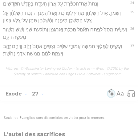
34
וְנָתַתָּ֙ אֶת־הַכַּפֹּ֔רֶת עַ֖ל אֲר֣וֹן הָעֵדֻ֑ת בְּקֹ֖דֶשׁ הַקֳּדָשִֽׁים׃
35
וְשַׂמְתָּ֤ אֶת־הַשֻּׁלְחָן֙ מִח֣וּץ לַפָּרֹ֔כֶת וְאֶת־הַמְּנֹרָה֙ נֹ֣כַח הַשֻּׁלְחָ֔ן עַ֛ל
צֶ֥לַע הַמִּשְׁכָּ֖ן תֵּימָ֑נָה וְהַ֨שֻּׁלְחָ֔ן תִּתֵּ֖ן עַל־צֶ֥לַע צָפֽוֹן׃
36
וְעָשִׂ֤יתָ מָסָךְ֙ לְפֶ֣תַח הָאֹ֔הֶל תְּכֵ֧לֶת וְאַרְגָּמָ֛ן וְתוֹלַ֥עַת שָׁנִ֖י וְשֵׁ֣שׁ מָשְׁזָ֑ר
מַעֲשֵׂ֖ה רֹקֵֽם׃
37
וְעָשִׂ֣יתָ לַמָּסָ֗ךְ חֲמִשָּׁה֙ עַמּוּדֵ֣י שִׁטִּ֔ים וְצִפִּיתָ֤ אֹתָם֙ זָהָ֔ב וָוֵיהֶ֖ם זָהָ֑ב
וְיָצַקְתָּ֣ לָהֶ֔ם חֲמִשָּׁ֖ה אַדְנֵ֥י נְחֹֽשֶׁת׃
Hébreu : © Westminster Leningrad Codex - tanach.us --- Grec : © 2010 by the
Society of Biblical Literature and Logos Bible Software - sblgnt.com
Exode
27
Seuls les Évangiles sont disponibles en vidéo pour le moment.
L'autel des sacrifices