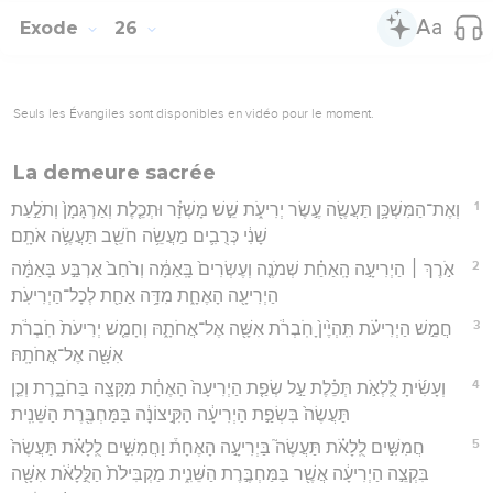
Exode
26
Seuls les Évangiles sont disponibles en vidéo pour le moment.
La demeure sacrée
1
וְאֶת־הַמִּשְׁכָּ֥ן תַּעֲשֶׂ֖ה עֶ֣שֶׂר יְרִיעֹ֑ת שֵׁ֣שׁ מָשְׁזָ֗ר וּתְכֵ֤לֶת וְאַרְגָּמָן֙ וְתֹלַ֣עַת
שָׁנִ֔י כְּרֻבִ֛ים מַעֲשֵׂ֥ה חֹשֵׁ֖ב תַּעֲשֶׂ֥ה אֹתָֽם׃
2
אֹ֣רֶךְ ׀ הַיְרִיעָ֣ה הָֽאַחַ֗ת שְׁמֹנֶ֤ה וְעֶשְׂרִים֙ בָּֽאַמָּ֔ה וְרֹ֙חַב֙ אַרְבַּ֣ע בָּאַמָּ֔ה
הַיְרִיעָ֖ה הָאֶחָ֑ת מִדָּ֥ה אַחַ֖ת לְכָל־הַיְרִיעֹֽת׃
3
חֲמֵ֣שׁ הַיְרִיעֹ֗ת תִּֽהְיֶ֙יןָ֙ חֹֽבְרֹ֔ת אִשָּׁ֖ה אֶל־אֲחֹתָ֑הּ וְחָמֵ֤שׁ יְרִיעֹת֙ חֹֽבְרֹ֔ת
אִשָּׁ֖ה אֶל־אֲחֹתָֽהּ׃
4
וְעָשִׂ֜יתָ לֻֽלְאֹ֣ת תְּכֵ֗לֶת עַ֣ל שְׂפַ֤ת הַיְרִיעָה֙ הָאֶחָ֔ת מִקָּצָ֖ה בַּחֹבָ֑רֶת וְכֵ֤ן
תַּעֲשֶׂה֙ בִּשְׂפַ֣ת הַיְרִיעָ֔ה הַקִּ֣יצוֹנָ֔ה בַּמַּחְבֶּ֖רֶת הַשֵּׁנִֽית׃
5
חֲמִשִּׁ֣ים לֻֽלָאֹ֗ת תַּעֲשֶׂה֮ בַּיְרִיעָ֣ה הָאֶחָת֒ וַחֲמִשִּׁ֣ים לֻֽלָאֹ֗ת תַּעֲשֶׂה֙
בִּקְצֵ֣ה הַיְרִיעָ֔ה אֲשֶׁ֖ר בַּמַּחְבֶּ֣רֶת הַשֵּׁנִ֑ית מַקְבִּילֹת֙ הַלֻּ֣לָאֹ֔ת אִשָּׁ֖ה