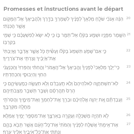
Promesses et instructions avant le départ
20
הִנֵּ֨ה אָנֹכִ֜י שֹׁלֵ֤חַ מַלְאָךְ֙ לְפָנֶ֔יךָ לִשְׁמָרְךָ֖ בַּדָּ֑רֶךְ וְלַהֲבִ֣יאֲךָ֔ אֶל־הַמָּק֖וֹם
אֲשֶׁ֥ר הֲכִנֹֽתִי׃
21
הִשָּׁ֧מֶר מִפָּנָ֛יו וּשְׁמַ֥ע בְּקֹל֖וֹ אַל־תַּמֵּ֣ר בּ֑וֹ כִּ֣י לֹ֤א יִשָּׂא֙ לְפִשְׁעֲכֶ֔ם כִּ֥י שְׁמִ֖י
בְּקִרְבּֽוֹ׃
22
כִּ֣י אִם־שָׁמֹ֤עַ תִּשְׁמַע֙ בְּקֹל֔וֹ וְעָשִׂ֕יתָ כֹּ֖ל אֲשֶׁ֣ר אֲדַבֵּ֑ר וְאָֽיַבְתִּי֙
אֶת־אֹ֣יְבֶ֔יךָ וְצַרְתִּ֖י אֶת־צֹרְרֶֽיךָ׃
23
כִּֽי־יֵלֵ֣ךְ מַלְאָכִי֮ לְפָנֶיךָ֒ וֶהֱבִֽיאֲךָ֗ אֶל־הָֽאֱמֹרִי֙ וְהַ֣חִתִּ֔י וְהַפְּרִזִּי֙ וְהַֽכְּנַעֲנִ֔י
הַחִוִּ֖י וְהַיְבוּסִ֑י וְהִכְחַדְתִּֽיו׃
24
לֹֽא־תִשְׁתַּחֲוֶ֤ה לֵאלֹֽהֵיהֶם֙ וְלֹ֣א תָֽעָבְדֵ֔ם וְלֹ֥א תַעֲשֶׂ֖ה כְּמַֽעֲשֵׂיהֶ֑ם כִּ֤י
הָרֵס֙ תְּהָ֣רְסֵ֔ם וְשַׁבֵּ֥ר תְּשַׁבֵּ֖ר מַצֵּבֹתֵיהֶֽם׃
25
וַעֲבַדְתֶּ֗ם אֵ֚ת יְהוָ֣ה אֱלֹֽהֵיכֶ֔ם וּבֵרַ֥ךְ אֶֽת־לַחְמְךָ֖ וְאֶת־מֵימֶ֑יךָ וַהֲסִרֹתִ֥י
מַחֲלָ֖ה מִקִּרְבֶּֽךָ׃
26
לֹ֥א תִהְיֶ֛ה מְשַׁכֵּלָ֥ה וַעֲקָרָ֖ה בְּאַרְצֶ֑ךָ אֶת־מִסְפַּ֥ר יָמֶ֖יךָ אֲמַלֵּֽא׃
27
אֶת־אֵֽימָתִי֙ אֲשַׁלַּ֣ח לְפָנֶ֔יךָ וְהַמֹּתִי֙ אֶת־כָּל־הָעָ֔ם אֲשֶׁ֥ר תָּבֹ֖א בָּהֶ֑ם
וְנָתַתִּ֧י אֶת־כָּל־אֹיְבֶ֛יךָ אֵלֶ֖יךָ עֹֽרֶף׃