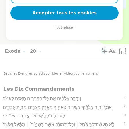
אַל־יֶֽהֶרְס֛וּ לַעֲלֹ֥ת אֶל־יְהוָ֖ה פֶּן־יִפְרָץ־בָּֽם׃
Accepter tous les cookies
25
וַיֵּ֥רֶד מֹשֶׁ֖ה אֶל־הָעָ֑ם וַיֹּ֖אמֶר אֲלֵהֶֽם׃
Hébreu : © Westminster Leningrad Codex - tanach.us --- Grec : © 2010 by the
Tout refuser
Society of Biblical Literature and Logos Bible Software - sblgnt.com
Exode
20
Seuls les Évangiles sont disponibles en vidéo pour le moment.
Les Dix Commandements
1
וַיְדַבֵּ֣ר אֱלֹהִ֔ים אֵ֛ת כָּל־הַדְּבָרִ֥ים הָאֵ֖לֶּה לֵאמֹֽר׃
2
אָֽנֹכִ֖י֙ יְהוָ֣ה אֱלֹהֶ֑֔יךָ אֲשֶׁ֧ר הוֹצֵאתִ֛יךָ מֵאֶ֥רֶץ מִצְרַ֖יִם מִבֵּ֣֥ית עֲבָדִֽ֑ים׃
3
לֹֽ֣א יִהְיֶֽה־לְךָ֛֩ אֱלֹהִ֥֨ים אֲחֵרִ֖֜ים עַל־פָּנָֽ֗יַ
4
לֹֽ֣א תַֽעֲשֶׂ֨ה־לְךָ֥֣ פֶ֣֙סֶל֙ ׀ וְכָל־תְּמוּנָ֡֔ה אֲשֶׁ֤֣ר בַּשָּׁמַ֣֙יִם֙ ׀ מִמַּ֡֔עַל וַֽאֲשֶׁ֥ר֩