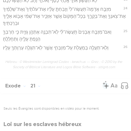
לֹ֥א תַעֲשׂ֖וּן אִתִּ֑י אֱלֹ֤הֵי כֶ֙סֶף֙ וֵאלֹהֵ֣י זָהָ֔ב לֹ֥א תַעֲשׂ֖וּ לָכֶֽם׃
24
מִזְבַּ֣ח אֲדָמָה֮ תַּעֲשֶׂה־לִּי֒ וְזָבַחְתָּ֣ עָלָ֗יו אֶת־עֹלֹתֶ֙יךָ֙ וְאֶת־שְׁלָמֶ֔יךָ
אֶת־צֹֽאנְךָ֖ וְאֶת־בְּקָרֶ֑ךָ בְּכָל־הַמָּקוֹם֙ אֲשֶׁ֣ר אַזְכִּ֣יר אֶת־שְׁמִ֔י אָב֥וֹא אֵלֶ֖יךָ
וּבֵרַכְתִּֽיךָ׃
25
וְאִם־מִזְבַּ֤ח אֲבָנִים֙ תַּֽעֲשֶׂה־לִּ֔י לֹֽא־תִבְנֶ֥ה אֶתְהֶ֖ן גָּזִ֑ית כִּ֧י חַרְבְּךָ֛
הֵנַ֥פְתָּ עָלֶ֖יהָ וַתְּחַֽלְלֶֽהָ׃
26
וְלֹֽא־תַעֲלֶ֥ה בְמַעֲלֹ֖ת עַֽל־מִזְבְּחִ֑י אֲשֶׁ֛ר לֹֽא־תִגָּלֶ֥ה עֶרְוָתְךָ֖ עָלָֽיו׃
Hébreu : © Westminster Leningrad Codex - tanach.us --- Grec : © 2010 by the
Society of Biblical Literature and Logos Bible Software - sblgnt.com
Exode
21
Seuls les Évangiles sont disponibles en vidéo pour le moment.
Loi sur les esclaves hébreux