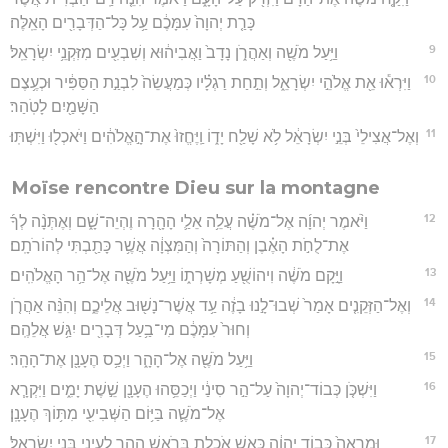
כָּרַ֤ת יְהוָה֙ עִמָּכֶ֔ם עַ֥ל כָּל־הַדְּבָרִ֖ים הָאֵֽלֶּה׃
9
וַיַּ֥עַל מֹשֶׁ֖ה וְאַהֲרֹ֑ן נָדָב֙ וַאֲבִיה֔וּא וְשִׁבְעִ֖ים מִזִּקְנֵ֥י יִשְׂרָאֵֽל׃
10
וַיִּרְא֕וּ אֵ֖ת אֱלֹהֵ֣י יִשְׂרָאֵ֑ל וְתַ֣חַת רַגְלָ֗יו כְּמַעֲשֵׂה֙ לִבְנַ֣ת הַסַּפִּ֔יר וּכְעֶ֥צֶם
הַשָּׁמַ֖יִם לָטֹֽהַר׃
11
וְאֶל־אֲצִילֵי֙ בְּנֵ֣י יִשְׂרָאֵ֔ל לֹ֥א שָׁלַ֖ח יָד֑וֹ וַֽיֶּחֱזוּ֙ אֶת־הָ֣אֱלֹהִ֔ים וַיֹּאכְל֖וּ וַיִּשְׁתּֽוּ׃
Moïse rencontre Dieu sur la montagne
12
וַיֹּ֨אמֶר יְהוָ֜ה אֶל־מֹשֶׁ֗ה עֲלֵ֥ה אֵלַ֛י הָהָ֖רָה וֶהְיֵה־שָׁ֑ם וְאֶתְּנָ֨ה לְךָ֜
אֶת־לֻחֹ֣ת הָאֶ֗בֶן וְהַתּוֹרָה֙ וְהַמִּצְוָ֔ה אֲשֶׁ֥ר כָּתַ֖בְתִּי לְהוֹרֹתָֽם׃
13
וַיָּ֣קָם מֹשֶׁ֔ה וִיהוֹשֻׁ֖עַ מְשָׁרְת֑וֹ וַיַּ֥עַל מֹשֶׁ֖ה אֶל־הַ֥ר הָאֱלֹהִֽים׃
14
וְאֶל־הַזְּקֵנִ֤ים אָמַר֙ שְׁבוּ־לָ֣נוּ בָזֶ֔ה עַ֥ד אֲשֶׁר־נָשׁ֖וּב אֲלֵיכֶ֑ם וְהִנֵּ֨ה אַהֲרֹ֤ן
וְחוּר֙ עִמָּכֶ֔ם מִי־בַ֥עַל דְּבָרִ֖ים יִגַּ֥שׁ אֲלֵהֶֽם׃
15
וַיַּ֥עַל מֹשֶׁ֖ה אֶל־הָהָ֑ר וַיְכַ֥ס הֶעָנָ֖ן אֶת־הָהָֽר׃
16
וַיִּשְׁכֹּ֤ן כְּבוֹד־יְהוָה֙ עַל־הַ֣ר סִינַ֔י וַיְכַסֵּ֥הוּ הֶעָנָ֖ן שֵׁ֣שֶׁת יָמִ֑ים וַיִּקְרָ֧א
אֶל־מֹשֶׁ֛ה בַּיּ֥וֹם הַשְּׁבִיעִ֖י מִתּ֥וֹךְ הֶעָנָֽן׃
17
וּמַרְאֵה֙ כְּב֣וֹד יְהוָ֔ה כְּאֵ֥שׁ אֹכֶ֖לֶת בְּרֹ֣אשׁ הָהָ֑ר לְעֵינֵ֖י בְּנֵ֥י יִשְׂרָאֵֽל׃