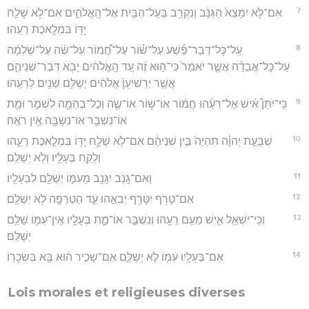
7
אִם־לֹ֤א יִמָּצֵא֙ הַגַּנָּ֔ב וְנִקְרַ֥ב בַּֽעַל־הַבַּ֖יִת אֶל־הָֽאֱלֹהִ֑ים אִם־לֹ֥א שָׁלַ֛ח
יָד֖וֹ בִּמְלֶ֥אכֶת רֵעֵֽהוּ׃
8
עַֽל־כָּל־דְּבַר־פֶּ֡שַׁע עַל־שׁ֡וֹר עַל־חֲ֠מוֹר עַל־שֶׂ֨ה עַל־שַׂלְמָ֜ה
עַל־כָּל־אֲבֵדָ֗ה אֲשֶׁ֤ר יֹאמַר֙ כִּי־ה֣וּא זֶ֔ה עַ֚ד הָֽאֱלֹהִ֔ים יָבֹ֖א דְּבַר־שְׁנֵיהֶ֑ם
אֲשֶׁ֤ר יַרְשִׁיעֻן֙ אֱלֹהִ֔ים יְשַׁלֵּ֥ם שְׁנַ֖יִם לְרֵעֵֽהוּ׃
9
כִּֽי־יִתֵּן֩ אִ֨ישׁ אֶל־רֵעֵ֜הוּ חֲמ֨וֹר אוֹ־שׁ֥וֹר אוֹ־שֶׂ֛ה וְכָל־בְּהֵמָ֖ה לִשְׁמֹ֑ר וּמֵ֛ת
אוֹ־נִשְׁבַּ֥ר אוֹ־נִשְׁבָּ֖ה אֵ֥ין רֹאֶֽה׃
10
שְׁבֻעַ֣ת יְהוָ֗ה תִּהְיֶה֙ בֵּ֣ין שְׁנֵיהֶ֔ם אִם־לֹ֥א שָׁלַ֛ח יָד֖וֹ בִּמְלֶ֣אכֶת רֵעֵ֑הוּ
וְלָקַ֥ח בְּעָלָ֖יו וְלֹ֥א יְשַׁלֵּֽם׃
11
וְאִם־גָּנֹ֥ב יִגָּנֵ֖ב מֵעִמּ֑וֹ יְשַׁלֵּ֖ם לִבְעָלָֽיו׃
12
אִם־טָרֹ֥ף יִטָּרֵ֖ף יְבִאֵ֣הוּ עֵ֑ד הַטְּרֵפָ֖ה לֹ֥א יְשַׁלֵּֽם׃
13
וְכִֽי־יִשְׁאַ֥ל אִ֛ישׁ מֵעִ֥ם רֵעֵ֖הוּ וְנִשְׁבַּ֣ר אוֹ־מֵ֑ת בְּעָלָ֥יו אֵין־עִמּ֖וֹ שַׁלֵּ֥ם
יְשַׁלֵּֽם׃
14
אִם־בְּעָלָ֥יו עִמּ֖וֹ לֹ֣א יְשַׁלֵּ֑ם אִם־שָׂכִ֣יר ה֔וּא בָּ֖א בִּשְׂכָרֽוֹ׃
Lois morales et religieuses diverses