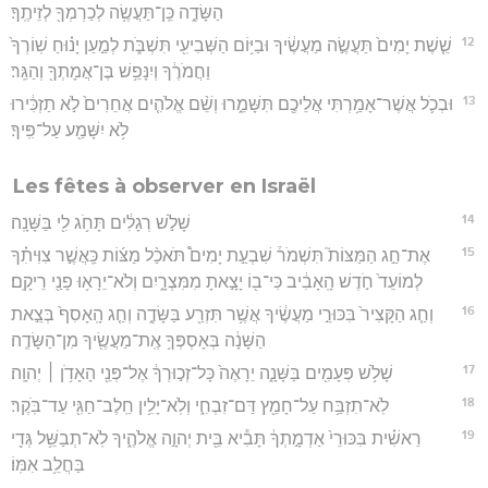
הַשָּׂדֶ֑ה כֵּֽן־תַּעֲשֶׂ֥ה לְכַרְמְךָ֖ לְזֵיתֶֽךָ׃
12
שֵׁ֤שֶׁת יָמִים֙ תַּעֲשֶׂ֣ה מַעֲשֶׂ֔יךָ וּבַיּ֥וֹם הַשְּׁבִיעִ֖י תִּשְׁבֹּ֑ת לְמַ֣עַן יָנ֗וּחַ שֽׁוֹרְךָ֙
וַחֲמֹרֶ֔ךָ וְיִנָּפֵ֥שׁ בֶּן־אֲמָתְךָ֖ וְהַגֵּֽר׃
13
וּבְכֹ֛ל אֲשֶׁר־אָמַ֥רְתִּי אֲלֵיכֶ֖ם תִּשָּׁמֵ֑רוּ וְשֵׁ֨ם אֱלֹהִ֤ים אֲחֵרִים֙ לֹ֣א תַזְכִּ֔ירוּ
לֹ֥א יִשָּׁמַ֖ע עַל־פִּֽיךָ׃
Les fêtes à observer en Israël
14
שָׁלֹ֣שׁ רְגָלִ֔ים תָּחֹ֥ג לִ֖י בַּשָּׁנָֽה׃
15
אֶת־חַ֣ג הַמַּצּוֹת֮ תִּשְׁמֹר֒ שִׁבְעַ֣ת יָמִים֩ תֹּאכַ֨ל מַצּ֜וֹת כַּֽאֲשֶׁ֣ר צִוִּיתִ֗ךָ
לְמוֹעֵד֙ חֹ֣דֶשׁ הָֽאָבִ֔יב כִּי־ב֖וֹ יָצָ֣אתָ מִמִּצְרָ֑יִם וְלֹא־יֵרָא֥וּ פָנַ֖י רֵיקָֽם׃
16
וְחַ֤ג הַקָּצִיר֙ בִּכּוּרֵ֣י מַעֲשֶׂ֔יךָ אֲשֶׁ֥ר תִּזְרַ֖ע בַּשָּׂדֶ֑ה וְחַ֤ג הָֽאָסִף֙ בְּצֵ֣את
הַשָּׁנָ֔ה בְּאָסְפְּךָ֥ אֶֽת־מַעֲשֶׂ֖יךָ מִן־הַשָּׂדֶֽה׃
17
שָׁלֹ֥שׁ פְּעָמִ֖ים בַּשָּׁנָ֑ה יֵרָאֶה֙ כָּל־זְכ֣וּרְךָ֔ אֶל־פְּנֵ֖י הָאָדֹ֥ן ׀ יְהוָֽה׃
18
לֹֽא־תִזְבַּ֥ח עַל־חָמֵ֖ץ דַּם־זִבְחִ֑י וְלֹֽא־יָלִ֥ין חֵֽלֶב־חַגִּ֖י עַד־בֹּֽקֶר׃
19
רֵאשִׁ֗ית בִּכּוּרֵי֙ אַדְמָ֣תְךָ֔ תָּבִ֕יא בֵּ֖ית יְהוָ֣ה אֱלֹהֶ֑יךָ לֹֽא־תְבַשֵּׁ֥ל גְּדִ֖י
בַּחֲלֵ֥ב אִמּֽוֹ׃