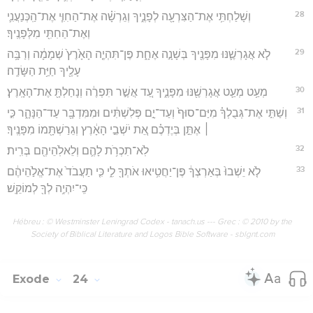
28
וְשָׁלַחְתִּ֥י אֶת־הַצִּרְעָ֖ה לְפָנֶ֑יךָ וְגֵרְשָׁ֗ה אֶת־הַחִוִּ֧י אֶת־הַֽכְּנַעֲנִ֛י
וְאֶת־הַחִתִּ֖י מִלְּפָנֶֽיךָ׃
29
לֹ֧א אֲגָרְשֶׁ֛נּוּ מִפָּנֶ֖יךָ בְּשָׁנָ֣ה אֶחָ֑ת פֶּן־תִּהְיֶ֤ה הָאָ֙רֶץ֙ שְׁמָמָ֔ה וְרַבָּ֥ה
עָלֶ֖יךָ חַיַּ֥ת הַשָּׂדֶֽה׃
30
מְעַ֥ט מְעַ֛ט אֲגָרְשֶׁ֖נּוּ מִפָּנֶ֑יךָ עַ֚ד אֲשֶׁ֣ר תִּפְרֶ֔ה וְנָחַלְתָּ֖ אֶת־הָאָֽרֶץ׃
31
וְשַׁתִּ֣י אֶת־גְּבֻלְךָ֗ מִיַּם־סוּף֙ וְעַד־יָ֣ם פְּלִשְׁתִּ֔ים וּמִמִּדְבָּ֖ר עַד־הַנָּהָ֑ר כִּ֣י
׀ אֶתֵּ֣ן בְּיֶדְכֶ֗ם אֵ֚ת יֹשְׁבֵ֣י הָאָ֔רֶץ וְגֵרַשְׁתָּ֖מוֹ מִפָּנֶֽיךָ׃
32
לֹֽא־תִכְרֹ֥ת לָהֶ֛ם וְלֵאלֹֽהֵיהֶ֖ם בְּרִֽית׃
33
לֹ֤א יֵשְׁבוּ֙ בְּאַרְצְךָ֔ פֶּן־יַחֲטִ֥יאוּ אֹתְךָ֖ לִ֑י כִּ֤י תַעֲבֹד֙ אֶת־אֱלֹ֣הֵיהֶ֔ם
כִּֽי־יִהְיֶ֥ה לְךָ֖ לְמוֹקֵֽשׁ׃
Hébreu : © Westminster Leningrad Codex - tanach.us --- Grec : © 2010 by the
Society of Biblical Literature and Logos Bible Software - sblgnt.com
Exode
24