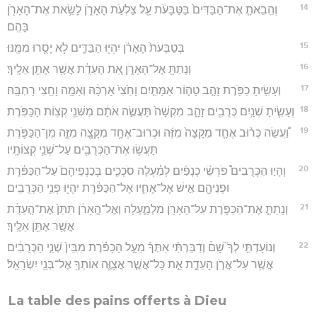
14
וְהֵֽבֵאתָ֤ אֶת־הַבַּדִּים֙ בַּטַּבָּעֹ֔ת עַ֖ל צַלְעֹ֣ת הָאָרֹ֑ן לָשֵׂ֥את אֶת־הָאָרֹ֖ן
בָּהֶֽם׃
15
בְּטַבְּעֹת֙ הָאָרֹ֔ן יִהְי֖וּ הַבַּדִּ֑ים לֹ֥א יָסֻ֖רוּ מִמֶּֽנּוּ׃
16
וְנָתַתָּ֖ אֶל־הָאָרֹ֑ן אֵ֚ת הָעֵדֻ֔ת אֲשֶׁ֥ר אֶתֵּ֖ן אֵלֶֽיךָ׃
17
וְעָשִׂ֥יתָ כַפֹּ֖רֶת זָהָ֣ב טָה֑וֹר אַמָּתַ֤יִם וָחֵ֙צִי֙ אָרְכָּ֔הּ וְאַמָּ֥ה וָחֵ֖צִי רָחְבָּֽהּ׃
18
וְעָשִׂ֛יתָ שְׁנַ֥יִם כְּרֻבִ֖ים זָהָ֑ב מִקְשָׁה֙ תַּעֲשֶׂ֣ה אֹתָ֔ם מִשְּׁנֵ֖י קְצ֥וֹת הַכַּפֹּֽרֶת׃
19
וַ֠עֲשֵׂה כְּר֨וּב אֶחָ֤ד מִקָּצָה֙ מִזֶּ֔ה וּכְרוּב־אֶחָ֥ד מִקָּצָ֖ה מִזֶּ֑ה מִן־הַכַּפֹּ֛רֶת
תַּעֲשׂ֥וּ אֶת־הַכְּרֻבִ֖ים עַל־שְׁנֵ֥י קְצוֹתָֽיו׃
20
וְהָי֣וּ הַכְּרֻבִים֩ פֹּרְשֵׂ֨י כְנָפַ֜יִם לְמַ֗עְלָה סֹכְכִ֤ים בְּכַנְפֵיהֶם֙ עַל־הַכַּפֹּ֔רֶת
וּפְנֵיהֶ֖ם אִ֣ישׁ אֶל־אָחִ֑יו אֶל־הַכַּפֹּ֔רֶת יִהְי֖וּ פְּנֵ֥י הַכְּרֻבִֽים׃
21
וְנָתַתָּ֧ אֶת־הַכַּפֹּ֛רֶת עַל־הָאָרֹ֖ן מִלְמָ֑עְלָה וְאֶל־הָ֣אָרֹ֔ן תִּתֵּן֙ אֶת־הָ֣עֵדֻ֔ת
אֲשֶׁ֥ר אֶתֵּ֖ן אֵלֶֽיךָ׃
22
וְנוֹעַדְתִּ֣י לְךָ֮ שָׁם֒ וְדִבַּרְתִּ֨י אִתְּךָ֜ מֵעַ֣ל הַכַּפֹּ֗רֶת מִבֵּין֙ שְׁנֵ֣י הַכְּרֻבִ֔ים
אֲשֶׁ֖ר עַל־אֲרֹ֣ן הָעֵדֻ֑ת אֵ֣ת כָּל־אֲשֶׁ֧ר אֲצַוֶּ֛ה אוֹתְךָ֖ אֶל־בְּנֵ֥י יִשְׂרָאֵֽל׃
La table des pains offerts à Dieu