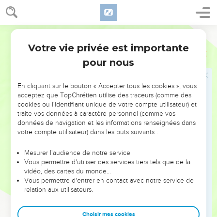
15
וַיֹּ֙אמֶר֙ אֶל־הָעָ֔ם הֱי֥וּ נְכֹנִ֖ים לִשְׁלֹ֣שֶׁת יָמִ֑ים אַֽל־תִּגְּשׁ֖וּ אֶל־אִשָּֽׁה׃
16
וַיְהִי֩ בַיּ֨וֹם הַשְּׁלִישִׁ֜י בִּֽהְיֹ֣ת הַבֹּ֗קֶר וַיְהִי֩ קֹלֹ֨ת וּבְרָקִ֜ים וְעָנָ֤ן כָּבֵד֙
Hébreu / Grec - Texte original
עַל־הָהָ֔ר וְקֹ֥ל שֹׁפָ֖ר חָזָ֣ק מְאֹ֑ד וַיֶּחֱרַ֥ד כָּל־הָעָ֖ם אֲשֶׁ֥ר בַּֽמַּחֲנֶֽה׃
Votre vie privée est importante
Exode
19
17
וַיּוֹצֵ֨א מֹשֶׁ֧ה אֶת־הָעָ֛ם לִקְרַ֥את הָֽאֱלֹהִ֖ים מִן־הַֽמַּחֲנֶ֑ה וַיִּֽתְיַצְּב֖וּ
pour nous
בְּתַחְתִּ֥ית הָהָֽר׃
18
וְהַ֤ר סִינַי֙ עָשַׁ֣ן כֻּלּ֔וֹ מִ֠פְּנֵי אֲשֶׁ֨ר יָרַ֥ד עָלָ֛יו יְהוָ֖ה בָּאֵ֑שׁ וַיַּ֤עַל עֲשָׁנוֹ֙ כְּעֶ֣שֶׁן
En cliquant sur le bouton « Accepter tous les cookies », vous
הַכִּבְשָׁ֔ן וַיֶּחֱרַ֥ד כָּל־הָהָ֖ר מְאֹֽד׃
acceptez que TopChrétien utilise des traceurs (comme des
cookies ou l'identifiant unique de votre compte utilisateur) et
19
וַיְהִי֙ ק֣וֹל הַשּׁוֹפָ֔ר הוֹלֵ֖ךְ וְחָזֵ֣ק מְאֹ֑ד מֹשֶׁ֣ה יְדַבֵּ֔ר וְהָאֱלֹהִ֖ים יַעֲנֶ֥נּוּ בְקֽוֹל׃
traite vos données à caractère personnel (comme vos
20
וַיֵּ֧רֶד יְהוָ֛ה עַל־הַ֥ר סִינַ֖י אֶל־רֹ֣אשׁ הָהָ֑ר וַיִּקְרָ֨א יְהוָ֧ה לְמֹשֶׁ֛ה אֶל־רֹ֥אשׁ
données de navigation et les informations renseignées dans
votre compte utilisateur) dans les buts suivants :
הָהָ֖ר וַיַּ֥עַל מֹשֶֽׁה׃
21
וַיֹּ֤אמֶר יְהוָה֙ אֶל־מֹשֶׁ֔ה רֵ֖ד הָעֵ֣ד בָּעָ֑ם פֶּן־יֶהֶרְס֤וּ אֶל־יְהוָה֙ לִרְא֔וֹת
Mesurer l'audience de notre service
וְנָפַ֥ל מִמֶּ֖נּוּ רָֽב׃
Vous permettre d'utiliser des services tiers tels que de la
vidéo, des cartes du monde…
22
וְגַ֧ם הַכֹּהֲנִ֛ים הַנִּגָּשִׁ֥ים אֶל־יְהוָ֖ה יִתְקַדָּ֑שׁוּ פֶּן־יִפְרֹ֥ץ בָּהֶ֖ם יְהוָֽה׃
Vous permettre d'entrer en contact avec notre service de
23
וַיֹּ֤אמֶר מֹשֶׁה֙ אֶל־יְהוָ֔ה לֹא־יוּכַ֣ל הָעָ֔ם לַעֲלֹ֖ת אֶל־הַ֣ר סִינָ֑י כִּֽי־אַתָּ֞ה
relation aux utilisateurs.
הַעֵדֹ֤תָה בָּ֙נוּ֙ לֵאמֹ֔ר הַגְבֵּ֥ל אֶת־הָהָ֖ר וְקִדַּשְׁתּֽוֹ׃
24
וַיֹּ֨אמֶר אֵלָ֤יו יְהוָה֙ לֶךְ־רֵ֔ד וְעָלִ֥יתָ אַתָּ֖ה וְאַהֲרֹ֣ן עִמָּ֑ךְ וְהַכֹּהֲנִ֣ים וְהָעָ֗ם
Choisir mes cookies