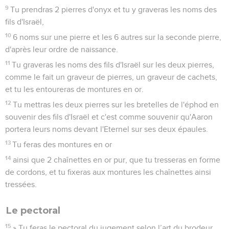
9
Tu prendras 2 pierres d'onyx et tu y graveras les noms des
fils d'Israël,
10
6 noms sur une pierre et les 6 autres sur la seconde pierre,
d'après leur ordre de naissance.
11
Tu graveras les noms des fils d'Israël sur les deux pierres,
comme le fait un graveur de pierres, un graveur de cachets,
et tu les entoureras de montures en or.
12
Tu mettras les deux pierres sur les bretelles de l'éphod en
souvenir des fils d'Israël et c'est comme souvenir qu'Aaron
portera leurs noms devant l'Eternel sur ses deux épaules.
13
Tu feras des montures en or
14
ainsi que 2 chaînettes en or pur, que tu tresseras en forme
de cordons, et tu fixeras aux montures les chaînettes ainsi
tressées.
Le pectoral
15
» Tu feras le pectoral du jugement selon l’art du brodeur.