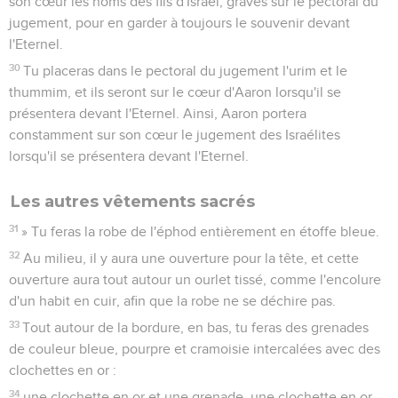
son cœur les noms des fils d'Israël, gravés sur le pectoral du
jugement, pour en garder à toujours le souvenir devant
l'Eternel.
30
Tu placeras dans le pectoral du jugement l'urim et le
thummim, et ils seront sur le cœur d'Aaron lorsqu'il se
présentera devant l'Eternel. Ainsi, Aaron portera
constamment sur son cœur le jugement des Israélites
lorsqu'il se présentera devant l'Eternel.
Les autres vêtements sacrés
31
» Tu feras la robe de l'éphod entièrement en étoffe bleue.
32
Au milieu, il y aura une ouverture pour la tête, et cette
ouverture aura tout autour un ourlet tissé, comme l'encolure
d'un habit en cuir, afin que la robe ne se déchire pas.
33
Tout autour de la bordure, en bas, tu feras des grenades
de couleur bleue, pourpre et cramoisie intercalées avec des
clochettes en or :
34
une clochette en or et une grenade, une clochette en or