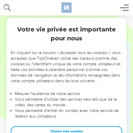
30
Tu dresseras le tabernacle d'après le modèle qui t'est
montré sur la montagne.
31
Segond 21
» Tu feras un voile bleu, pourpre et cramoisi, et en fin lin
retors. Il sera fait selon l’art du brodeur et l'on y représentera
Votre vie privée est importante
Exode
26
des chérubins.
pour nous
32
Tu le fixeras à 4 colonnes d'acacia couvertes d'or. Ces
colonnes auront des crochets en or et reposeront sur 4 bases
En cliquant sur le bouton « Accepter tous les cookies », vous
en argent.
acceptez que TopChrétien utilise des traceurs (comme des
cookies ou l'identifiant unique de votre compte utilisateur) et
33
Tu mettras le voile sous les agrafes et c'est là, derrière le
traite vos données à caractère personnel (comme vos
voile, que tu feras pénétrer l'arche du témoignage. Le voile
données de navigation et les informations renseignées dans
vous servira de séparation entre le lieu saint et le lieu très
votre compte utilisateur) dans les buts suivants :
saint.
Mesurer l'audience de notre service
34
Tu mettras le propitiatoire sur l'arche du témoignage dans
Vous permettre d'utiliser des services tiers tels que de la
le lieu très saint.
vidéo, des cartes du monde…
Vous permettre d'entrer en contact avec notre service de
35
Tu placeras la table devant le voile et le chandelier en
relation aux utilisateurs.
face d’elle, du côté sud du tabernacle ; tu mettras la table du
côté nord.
Choisir mes cookies