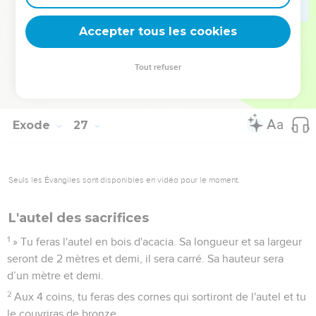
36
» Pour l’entrée de la tente, tu feras un rideau bleu, pourpre
et cramoisi, avec du fin lin retors. Ce sera un ouvrage de
Accepter tous les cookies
broderie.
37
Tu feras pour ce rideau 5 colonnes en acacia et tu les
Tout refuser
couvriras d'or. Elles auront des crochets en or et tu fondras
pour elles 5 bases en bronze.
Exode
27
Seuls les Évangiles sont disponibles en vidéo pour le moment.
L'autel des sacrifices
1
» Tu feras l'autel en bois d'acacia. Sa longueur et sa largeur
seront de 2 mètres et demi, il sera carré. Sa hauteur sera
d’un mètre et demi.
2
Aux 4 coins, tu feras des cornes qui sortiront de l'autel et tu
le couvriras de bronze.