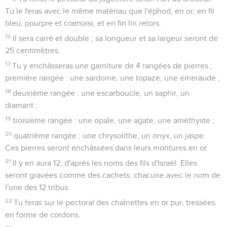
Tu le feras avec le même matériau que l'éphod, en or, en fil
bleu, pourpre et cramoisi, et en fin lin retors.
16
Il sera carré et double ; sa longueur et sa largeur seront de
25 centimètres.
17
Tu y enchâsseras une garniture de 4 rangées de pierres ;
première rangée : une sardoine, une topaze, une émeraude ;
18
deuxième rangée : une escarboucle, un saphir, un
diamant ;
19
troisième rangée : une opale, une agate, une améthyste ;
20
quatrième rangée : une chrysolithe, un onyx, un jaspe.
Ces pierres seront enchâssées dans leurs montures en or.
21
Il y en aura 12, d'après les noms des fils d'Israël. Elles
seront gravées comme des cachets, chacune avec le nom de
l'une des 12 tribus.
22
Tu feras sur le pectoral des chaînettes en or pur, tressées
en forme de cordons.