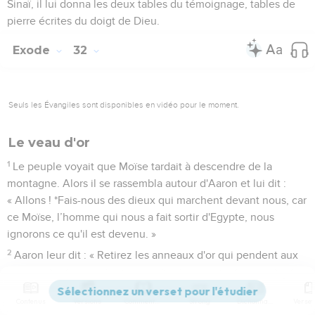
Sinaï, il lui donna les deux tables du témoignage, tables de
pierre écrites du doigt de Dieu.
Exode
32
Seuls les Évangiles sont disponibles en vidéo pour le moment.
Le veau d'or
1
Le peuple voyait que Moïse tardait à descendre de la
montagne. Alors il se rassembla autour d'Aaron et lui dit :
« Allons ! *Fais-nous des dieux qui marchent devant nous, car
ce Moïse, l’homme qui nous a fait sortir d'Egypte, nous
ignorons ce qu'il est devenu. »
2
Aaron leur dit : « Retirez les anneaux d'or qui pendent aux
oreilles de vos femmes, de vos fils et de vos filles et
apportez-les-moi. »
Contenus
Versions
Commentaires
Strong
Dictionnaire
3
Chacun retira les anneaux d'or qui pendaient à ses oreilles