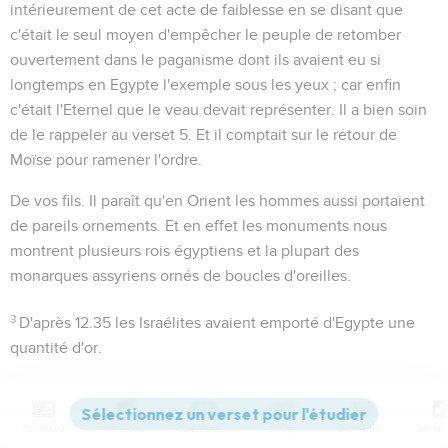
intérieurement de cet acte de faiblesse en se disant que
c'était le seul moyen d'empêcher le peuple de retomber
ouvertement dans le paganisme dont ils avaient eu si
longtemps en Egypte l'exemple sous les yeux ; car enfin
c'était l'Eternel que le veau devait représenter. Il a bien soin
de le rappeler au verset 5. Et il comptait sur le retour de
Moïse pour ramener l'ordre.
De vos fils
. Il paraît qu'en Orient les hommes aussi portaient
de pareils ornements. Et en effet les monuments nous
montrent plusieurs rois égyptiens et la plupart des
monarques assyriens ornés de boucles d'oreilles.
3
D'après
12.35
les Israélites avaient emporté d'Egypte une
quantité d'or.
4
Le travailla au burin
. Traduction incertaine ; d'autres
entendent :
le jeta au moule
.
Contenus
Versions
Commentaires
Strong
Dictionnaire