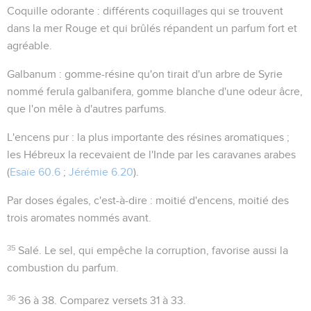
Coquille odorante
: différents coquillages qui se trouvent
dans la mer Rouge et qui brûlés répandent un parfum fort et
agréable.
Galbanum
: gomme-résine qu'on tirait d'un arbre de Syrie
nommé
ferula galbanifera
, gomme blanche d'une odeur âcre,
que l'on mêle à d'autres parfums.
L'encens pur
: la plus importante des résines aromatiques ;
les Hébreux la recevaient de l'Inde par les caravanes arabes
(
Esaïe 60.6
;
Jérémie 6.20
).
Par doses égales
, c'est-à-dire : moitié d'encens, moitié des
trois aromates nommés avant.
35
Salé
. Le sel, qui empêche la corruption, favorise aussi la
combustion du parfum.
36
36 à 38
. Comparez versets 31 à 33.