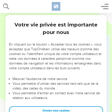
41
41 à 43
Quelques directions relatives à l'installation des
sacrificateurs.
Bible annotée
Tu les oindras
. Sur la composition de l'huile d'onction, voir à
Votre vie privée est importante
30.22-33
Exode
28
pour nous
Tu les installeras
, littéralement :
Tu leur rempliras la main
.
Cette expression consacrée pour désigner l'installation est
En cliquant sur le bouton « Accepter tous les cookies », vous
expliquée par
Lévitique 8.27
: c'est donner à quelqu'un le
acceptez que TopChrétien utilise des traceurs (comme des
droit de présenter l'offrande.
cookies ou l'identifiant unique de votre compte utilisateur) et
traite vos données à caractère personnel (comme vos
données de navigation et les informations renseignées dans
42
Des caleçons
. Voir à
20.26
. Ce vêtement s'interposait
votre compte utilisateur) dans les buts suivants :
entre la partie du corps qu'il couvrait et la sainteté de autel ;
il rappelait ainsi au serviteur de Dieu le sentiment de pudeur
Mesurer l'audience de notre service
qui doit le pénétrer en présence de Dieu.
Vous permettre d'utiliser des services tiers tels que de la
vidéo, des cartes du monde…
Vous permettre d'entrer en contact avec notre service de
43
Le Lieu saint
est probablement pris ici dans le sens
relation aux utilisateurs.
général, dans lequel il désigne avec le Tabernacle le parvis
qui l'entoure.
Choisir mes cookies