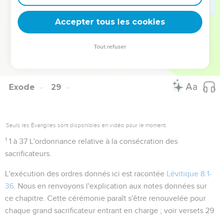
De peur qu'ils ne meurent
: il ne s'agit pas d'une punition par
Accepter tous les cookies
jugement humain, mais d'un châtiment divin.
Tout refuser
Autres ressources sur theotex.org, contact theotex@gmail.com
Exode
29
Seuls les Évangiles sont disponibles en vidéo pour le moment.
1
1 à 37
L'ordonnance relative à la consécration des
sacrificateurs.
L'exécution des ordres donnés ici est racontée
Lévitique 8.1-
36
. Nous en renvoyons l'explication aux notes données sur
ce chapitre. Cette cérémonie paraît s'être renouvelée pour
chaque grand sacrificateur entrant en charge ; voir versets 29