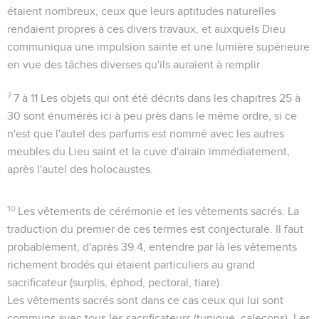
étaient nombreux, ceux que leurs aptitudes naturelles
rendaient propres à ces divers travaux, et auxquels Dieu
communiqua une impulsion sainte et une lumière supérieure
en vue des tâches diverses qu'ils auraient à remplir.
7
7 à 11
Les objets qui ont été décrits dans les chapitres 25 à
30 sont énumérés ici à peu près dans le même ordre, si ce
n'est que l'autel des parfums est nommé avec les autres
meubles du Lieu saint et la cuve d'airain immédiatement,
après l'autel des holocaustes.
10
Les vêtements de cérémonie et les vêtements sacrés
. La
traduction du premier de ces termes est conjecturale. Il faut
probablement, d'après
39.4
, entendre par là les vêtements
richement brodés qui étaient particuliers au grand
sacrificateur (surplis, éphod, pectoral, tiare).
Les
vêtements sacrés
sont dans ce cas ceux qui lui sont
communs avec tous les sacrificateurs (tunique, caleçons). Les