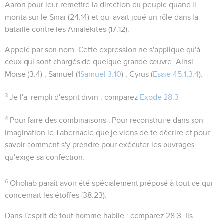
Aaron pour leur remettre la direction du peuple quand il
monta sur le Sinaï (
24.14
) et qui avait joué un rôle dans la
bataille contre les Amalékites (
17.12
).
Appelé par son nom
. Cette expression ne s'applique qu'à
ceux qui sont chargés de quelque grande œuvre. Ainsi
Moïse (
3.4
) ; Samuel (
1Samuel 3.10
) ; Cyrus (
Esaïe 45.1
,
3,4
).
3
Je l'ai rempli d'esprit divin
: comparez
Exode 28.3
4
Pour faire des combinaisons
: Pour reconstruire dans son
imagination le Tabernacle que je viens de te décrire et pour
savoir comment s'y prendre pour exécuter les ouvrages
qu'exige sa confection.
6
Oholiab
paraît avoir été spécialement préposé à tout ce qui
concernait les étoffes (
38.23
).
Dans l'esprit de tout homme habile
: comparez
28.3
. Ils