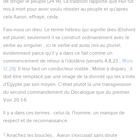
de diriger le peuple (
24.14
). La tradition rapporte que Hur fût
mis à mort pour avoir voulu résister au peuple et qu'après
cela Aaron, effrayé, céda.
Fais-nous un dieu
. Le terme hébreu qui signifie dieu (
Elohim
)
est pluriel, seulement il se construit ordinairement avec le
verbe au singulier ; ici le verbe est aussi mis au pluriel,
évidemment parce qu'il y a dans ce fait comme un
commencement de retour à l'idolâtrie (versets 4,8,23 ;
1Rois
12.28
). Il leur faut un conducteur visible ; Moïse a disparu ; il
doit être remplacé par une image de la divinité qui les a tirés
d'Egypte par son moyen. C'était plutôt là une transgression
du second commandement du Décalogue que du premier.
Voir
20.1-6
Il y a dans ces termes :
celui-là, l'homme
, un manque de
respect et de reconnaissance.
2
Arrachez les boucles...
Aaron s'excusait sans doute