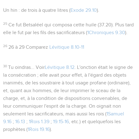
Un hin
: de trois à quatre litres (
Exode 29.10
).
25
Ce fut Betsaléel qui composa cette huile (
37.20
). Plus tard
elle le fut par les fils des sacrificateurs (
1Chroniques 9.30
).
26
26 à 29
Comparez
Lévitique 8.10-11
30
Tu oindras...
Voir
Lévitique 8.12
. L'onction était le signe de
la consécration ; elle avait pour effet, à l'égard des objets
inanimés, de les soustraire à tout usage profane (ordinaire),
et, quant aux hommes, de leur imprimer le sceau de la
charge
, et, à la condition de dispositions convenables, de
leur communiquer
l'esprit
de la charge. On oignait non
seulement les sacrificateurs, mais aussi les rois (
1Samuel
9.16
;
16.13
;
1Rois 1.39
;
19.15-16
, etc.) et quelquefois les
prophètes (
1Rois 19.16
).