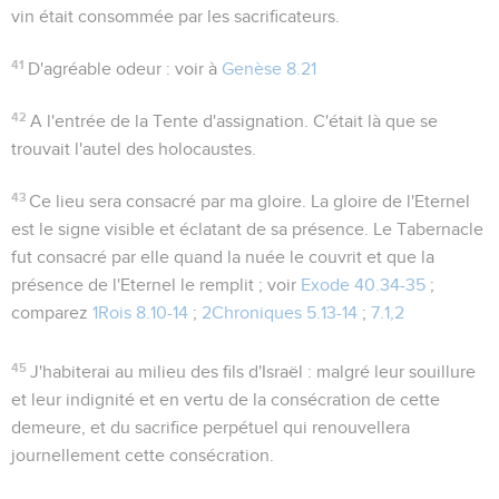
vin était consommée par les sacrificateurs.
41
D'agréable odeur
: voir à
Genèse 8.21
42
A l'entrée de la Tente d'assignation
. C'était là que se
trouvait l'autel des holocaustes.
43
Ce lieu sera consacré par ma gloire
. La gloire de l'Eternel
est le signe visible et éclatant de sa présence. Le Tabernacle
fut consacré par elle quand la nuée le couvrit et que la
présence de l'Eternel le remplit ; voir
Exode 40.34-35
;
comparez
1Rois 8.10-14
;
2Chroniques 5.13-14
;
7.1,2
45
J'habiterai au milieu des fils d'Israël
: malgré leur souillure
et leur indignité et en vertu de la consécration de cette
demeure, et du sacrifice perpétuel qui renouvellera
journellement cette consécration.