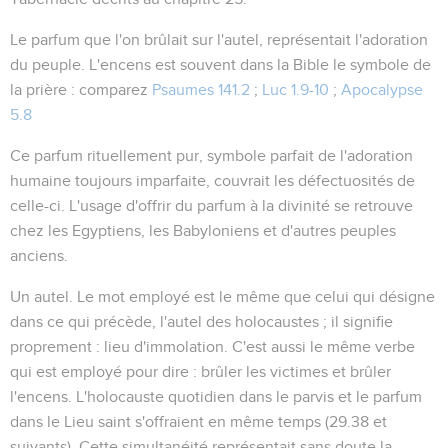
Le parfum que l'on brûlait sur l'autel, représentait l'adoration
du peuple. L'encens est souvent dans la Bible le symbole de
la prière : comparez
Psaumes 141.2
;
Luc 1.9-10
;
Apocalypse
5.8
Ce parfum rituellement pur, symbole parfait de l'adoration
humaine toujours imparfaite, couvrait les défectuosités de
celle-ci. L'usage d'offrir du parfum à la divinité se retrouve
chez les Egyptiens, les Babyloniens et d'autres peuples
anciens.
Un autel
. Le mot employé est le même que celui qui désigne
dans ce qui précède, l'autel des holocaustes ; il signifie
proprement : lieu d'immolation. C'est aussi le même verbe
qui est employé pour dire : brûler les victimes et brûler
l'encens. L'holocauste quotidien dans le parvis et le parfum
dans le Lieu saint s'offraient en même temps (
29.38
et
suivants). Cette simultanéité représentait sans doute la