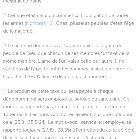
mesurait au poids.
14
Cet âge était celui où commençait l'obligation de porter
les armes (
Nombres 1.3
). Chez, plusieurs peuples c'était l'âge
de la majorité.
15
Le riche ne donnera pas
. Il appartenait à la dignité du
peuple de Dieu que chacun de ses membres fût taxé de la
même manière. L'âme de l'un valait celle de l'autre. Il ne
s'agit pas de l'égalité entre les
hommes
, mais bien entre les
Israélites
. C'est l'alliance divine qui est honorée,
16
Le produit de cette taxe qui sera payée à chaque
dénombrement sera employé au
service
du sanctuaire. Ce
mot ne se rapporte pas, comme on l'a cru, à l'
érection
du
Tabernacle. Les dons volontaires avaient plus que suffi pour
cela (
25.3 ;35.5,24
). Le mot
avoda : service
, ici employé, se
rapporte toujours (
27.19 ; 28.35
) à l'entretien du culte célébré
dans le sanctuaire une fois construit, c'est-à-dire à la