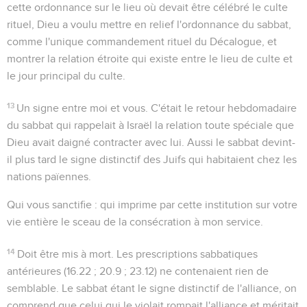
cette ordonnance sur le lieu où devait être célébré le culte
rituel, Dieu a voulu mettre en relief l'ordonnance du sabbat,
comme l'unique commandement rituel du Décalogue, et
montrer la relation étroite qui existe entre le lieu de culte et
le jour principal du culte.
13
Un signe entre moi et vous
. C'était le retour hebdomadaire
du sabbat qui rappelait à Israël la relation toute spéciale que
Dieu avait daigné contracter avec lui. Aussi le sabbat devint-
il plus tard le signe distinctif des Juifs qui habitaient chez les
nations païennes.
Qui vous sanctifie
: qui imprime par cette institution sur votre
vie entière le sceau de la consécration à mon service.
14
Doit être mis à mort
. Les prescriptions sabbatiques
antérieures (
16.22 ; 20.9 ; 23.12
) ne contenaient rien de
semblable. Le sabbat étant le signe distinctif de l'alliance, on
comprend que celui qui le violait rompait l'alliance et méritait