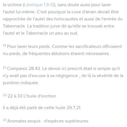
la victime (
Lévitique 1.9-13
), sans doute aussi pour laver
l'autel lui-même. C'est pourquoi la cuve d'airain devait être
rapprochée de l'autel des holocaustes et aussi de l'entrée du
Tabernacle. La tradition juive dit qu'elle se trouvait entre
l'autel et le Tabernacle un peu au sud.
19
Pour laver leurs pieds
. Comme les sacrificateurs officiaient
nu-pieds, de fréquentes ablutions étaient nécessaires.
21
Comparez
28.43
. Le devoir ici prescrit était si simple qu'il
n'y avait pas d'excuse à sa négligence ; de là la sévérité de la
punition indiquée.
22
22 à 33
L'huile d'onction
Il a déjà été parlé de cette huile
29.7,21
23
Aromates exquis
: d'espèces supérieures.