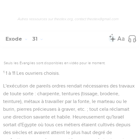
Autres ressources sur theotex.org, contact theotex@gmail.com
Exode
31
Seuls les Évangiles sont disponibles en vidéo pour le moment.
1
1 à 11
Les ouvriers choisis.
L'exécution de pareils ordres rendait nécessaires des travaux
de toute sorte : charpente, tentures (tissage, broderie,
teinture), métaux à travailler par la fonte, le marteau ou le
burin, pierres précieuses à graver, etc. ; tout cela réclamait
une direction savante et habile. Heureusement qu'Israël
sortait d'Egypte où tous ces métiers étaient cultivés depuis
des siècles et avaient atteint le plus haut degré de