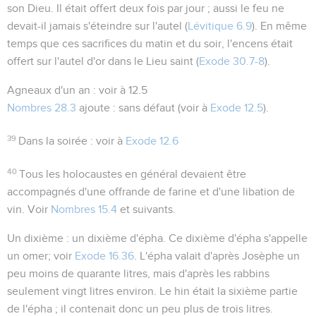
son Dieu. Il était offert deux fois par jour ; aussi le feu ne
devait-il jamais s'éteindre sur l'autel (
Lévitique 6.9
). En même
temps que ces sacrifices du matin et du soir, l'encens était
offert sur l'autel d'or dans le Lieu saint (
Exode 30.7-8
).
Agneaux d'un an
: voir à
12.5
Nombres 28.3
ajoute :
sans défaut
(voir à
Exode 12.5
).
39
Dans la soirée
: voir à
Exode 12.6
40
Tous les holocaustes en général devaient être
accompagnés d'une offrande de farine et d'une libation de
vin. Voir
Nombres 15.4
et suivants.
Un dixième
: un dixième d'épha. Ce dixième d'épha s'appelle
un
omer
; voir
Exode 16.36
. L'épha valait d'après Josèphe un
peu moins de quarante litres, mais d'après les rabbins
seulement vingt litres environ. Le
hin
était la sixième partie
de l'épha ; il contenait donc un peu plus de trois litres.