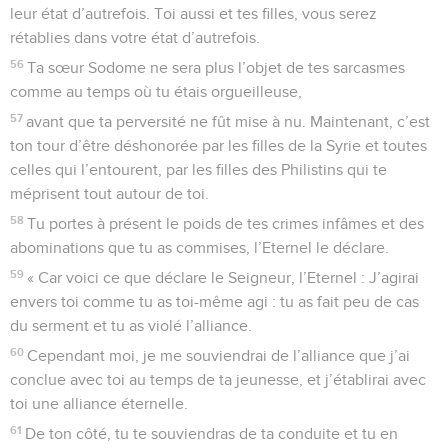
leur état d’autrefois. Toi aussi et tes filles, vous serez
rétablies dans votre état d’autrefois.
56
Ta sœur Sodome ne sera plus l’objet de tes sarcasmes
comme au temps où tu étais orgueilleuse,
57
avant que ta perversité ne fût mise à nu. Maintenant, c’est
ton tour d’être déshonorée par les filles de la Syrie et toutes
celles qui l’entourent, par les filles des Philistins qui te
méprisent tout autour de toi.
58
Tu portes à présent le poids de tes crimes infâmes et des
abominations que tu as commises, l’Eternel le déclare.
59
« Car voici ce que déclare le Seigneur, l’Eternel : J’agirai
envers toi comme tu as toi-même agi : tu as fait peu de cas
du serment et tu as violé l’alliance.
60
Cependant moi, je me souviendrai de l’alliance que j’ai
conclue avec toi au temps de ta jeunesse, et j’établirai avec
toi une alliance éternelle.
61
De ton côté, tu te souviendras de ta conduite et tu en