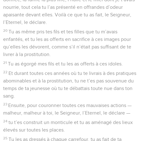
nourrie, tout cela tu l’as présenté en offrandes d’odeur
apaisante devant elles. Voilà ce que tu as fait, le Seigneur,
l’Eternel, le déclare.
20
Tu as même pris tes fils et tes filles que tu m’avais
enfantés, et tu les as offerts en sacrifice à ces images pour
qu’elles les dévorent, comme s’il n’était pas suffisant de te
livrer à la prostitution.
21
Tu as égorgé mes fils et tu les as offerts à ces idoles.
22
Et durant toutes ces années où tu te livrais à des pratiques
abominables et à la prostitution, tu ne t’es pas souvenue du
temps de ta jeunesse où tu te débattais toute nue dans ton
sang.
23
Ensuite, pour couronner toutes ces mauvaises actions —
malheur, malheur à toi, le Seigneur, l’Eternel, le déclare —
24
tu t’es construit un monticule et tu as aménagé des lieux
élevés sur toutes les places.
25
Tu les as dressés à chaque carrefour, tu as fait de ta