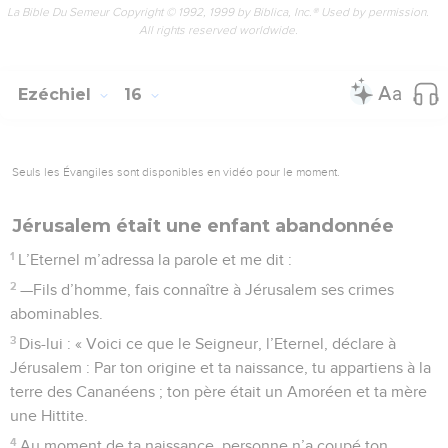
La Bible Du Semeur Copyright © 1992, 1999 by Biblica, Inc.® Used by permission.
All rights reserved worldwide.
Ezéchiel
16
Seuls les Évangiles sont disponibles en vidéo pour le moment.
Jérusalem était une enfant abandonnée
1
L’Eternel m’adressa la parole et me dit :
2
—Fils d’homme, fais connaître à Jérusalem ses crimes
abominables.
3
Dis-lui : « Voici ce que le Seigneur, l’Eternel, déclare à
Jérusalem : Par ton origine et ta naissance, tu appartiens à la
terre des Cananéens ; ton père était un Amoréen et ta mère
une Hittite.
4
Au moment de ta naissance, personne n’a coupé ton