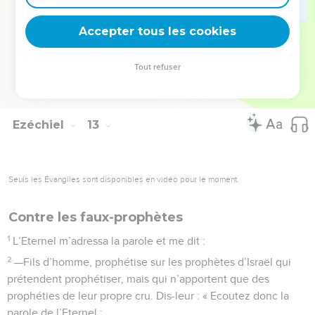
prononcées ne tardera à s’accomplir. C’est là ce que déclare
Accepter tous les cookies
le Seigneur, l’Eternel. »
La Bible Du Semeur Copyright © 1992, 1999 by Biblica, Inc.® Used by permission.
Tout refuser
All rights reserved worldwide.
Ezéchiel
13
Seuls les Évangiles sont disponibles en vidéo pour le moment.
Contre les faux-prophètes
1
L’Eternel m’adressa la parole et me dit :
2
—Fils d’homme, prophétise sur les prophètes d’Israël qui
prétendent prophétiser, mais qui n’apportent que des
prophéties de leur propre cru. Dis-leur : « Ecoutez donc la
parole de l’Eternel :