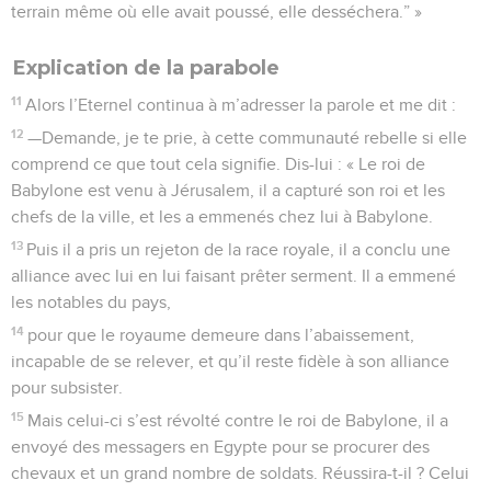
terrain même où elle avait poussé, elle desséchera.” »
Explication de la parabole
11
Alors l’Eternel continua à m’adresser la parole et me dit :
12
—Demande, je te prie, à cette communauté rebelle si elle
comprend ce que tout cela signifie. Dis-lui : « Le roi de
Babylone est venu à Jérusalem, il a capturé son roi et les
chefs de la ville, et les a emmenés chez lui à Babylone.
13
Puis il a pris un rejeton de la race royale, il a conclu une
alliance avec lui en lui faisant prêter serment. Il a emmené
les notables du pays,
14
pour que le royaume demeure dans l’abaissement,
incapable de se relever, et qu’il reste fidèle à son alliance
pour subsister.
15
Mais celui-ci s’est révolté contre le roi de Babylone, il a
envoyé des messagers en Egypte pour se procurer des
chevaux et un grand nombre de soldats. Réussira-t-il ? Celui