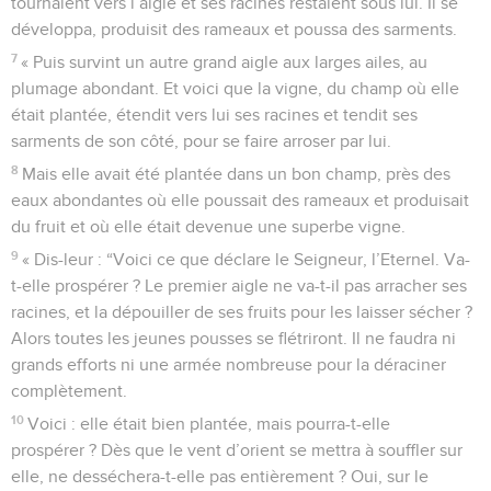
tournaient vers l’aigle et ses racines restaient sous lui. Il se
développa, produisit des rameaux et poussa des sarments.
7
« Puis survint un autre grand aigle aux larges ailes, au
plumage abondant. Et voici que la vigne, du champ où elle
était plantée, étendit vers lui ses racines et tendit ses
sarments de son côté, pour se faire arroser par lui.
8
Mais elle avait été plantée dans un bon champ, près des
eaux abondantes où elle poussait des rameaux et produisait
du fruit et où elle était devenue une superbe vigne.
9
« Dis-leur : “Voici ce que déclare le Seigneur, l’Eternel. Va-
t-elle prospérer ? Le premier aigle ne va-t-il pas arracher ses
racines, et la dépouiller de ses fruits pour les laisser sécher ?
Alors toutes les jeunes pousses se flétriront. Il ne faudra ni
grands efforts ni une armée nombreuse pour la déraciner
complètement.
10
Voici : elle était bien plantée, mais pourra-t-elle
prospérer ? Dès que le vent d’orient se mettra à souffler sur
elle, ne desséchera-t-elle pas entièrement ? Oui, sur le