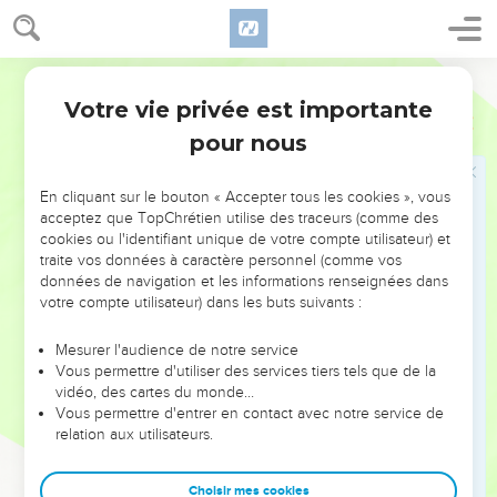
23
C’est pourquoi dis-leur donc : « Voici comment vous parle
le Seigneur, l’Eternel : Je ferai taire ce dicton et il n’aura plus
jamais cours en Israël. » Dis-leur donc : « Au contraire, voici :
Semeur
le temps s’approche où toutes les visions se réaliseront.
Votre vie privée est importante
Ezéchiel
12
24
Car il n’y aura plus de vision mensongère, de prédiction
pour nous
trompeuse, au milieu d’Israël.
25
Car moi, l’Eternel, je dirai ce que j’ai à dire, et puis cela
En cliquant sur le bouton « Accepter tous les cookies », vous
s’accomplira sans être encore différé. C’est de votre vivant,
acceptez que TopChrétien utilise des traceurs (comme des
communauté rebelle, que je prononcerai cette parole, et que
cookies ou l'identifiant unique de votre compte utilisateur) et
traite vos données à caractère personnel (comme vos
je l’accomplirai. C’est là ce que déclare le Seigneur,
données de navigation et les informations renseignées dans
l’Eternel. »
votre compte utilisateur) dans les buts suivants :
26
L’Eternel m’adressa la parole et me dit :
Mesurer l'audience de notre service
27
—Fils d’homme, la communauté d’Israël déclare à ton
Vous permettre d'utiliser des services tiers tels que de la
sujet : « La vision de cet homme concerne des jours très
vidéo, des cartes du monde…
lointains, et ce qu’il prophétise est pour beaucoup plus
Vous permettre d'entrer en contact avec notre service de
relation aux utilisateurs.
tard. »
28
C’est pourquoi dis-leur donc : « Voici ce que déclare le
Choisir mes cookies
Seigneur, l’Eternel : Aucune des paroles que, moi, j’ai