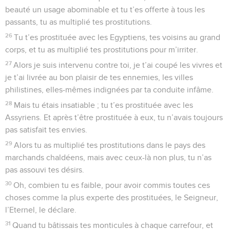
beauté un usage abominable et tu t’es offerte à tous les
passants, tu as multiplié tes prostitutions.
26
Tu t’es prostituée avec les Egyptiens, tes voisins au grand
corps, et tu as multiplié tes prostitutions pour m’irriter.
27
Alors je suis intervenu contre toi, je t’ai coupé les vivres et
je t’ai livrée au bon plaisir de tes ennemies, les villes
philistines, elles-mêmes indignées par ta conduite infâme.
28
Mais tu étais insatiable ; tu t’es prostituée avec les
Assyriens. Et après t’être prostituée à eux, tu n’avais toujours
pas satisfait tes envies.
29
Alors tu as multiplié tes prostitutions dans le pays des
marchands chaldéens, mais avec ceux-là non plus, tu n’as
pas assouvi tes désirs.
30
Oh, combien tu es faible, pour avoir commis toutes ces
choses comme la plus experte des prostituées, le Seigneur,
l’Eternel, le déclare.
31
Quand tu bâtissais tes monticules à chaque carrefour, et