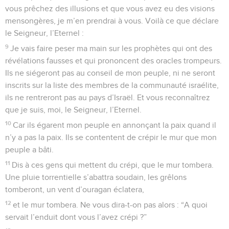
vous prêchez des illusions et que vous avez eu des visions
mensongères, je m’en prendrai à vous. Voilà ce que déclare
le Seigneur, l’Eternel :
9
Je vais faire peser ma main sur les prophètes qui ont des
révélations fausses et qui prononcent des oracles trompeurs.
Ils ne siégeront pas au conseil de mon peuple, ni ne seront
inscrits sur la liste des membres de la communauté israélite,
ils ne rentreront pas au pays d’Israël. Et vous reconnaîtrez
que je suis, moi, le Seigneur, l’Eternel.
10
Car ils égarent mon peuple en annonçant la paix quand il
n’y a pas la paix. Ils se contentent de crépir le mur que mon
peuple a bâti.
11
Dis à ces gens qui mettent du crépi, que le mur tombera.
Une pluie torrentielle s’abattra soudain, les grêlons
tomberont, un vent d’ouragan éclatera,
12
et le mur tombera. Ne vous dira-t-on pas alors : “A quoi
servait l’enduit dont vous l’avez crépi ?”