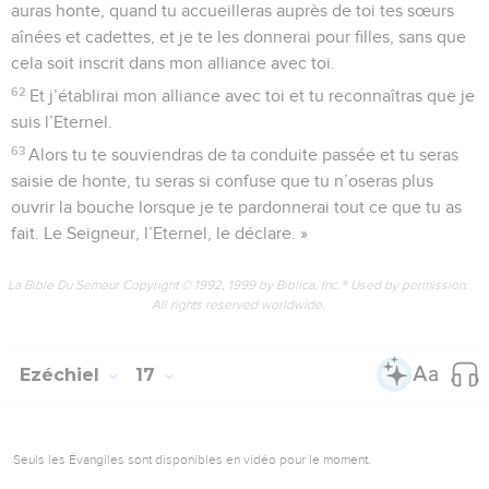
auras honte, quand tu accueilleras auprès de toi tes sœurs
aînées et cadettes, et je te les donnerai pour filles, sans que
cela soit inscrit dans mon alliance avec toi.
62
Et j’établirai mon alliance avec toi et tu reconnaîtras que je
suis l’Eternel.
63
Alors tu te souviendras de ta conduite passée et tu seras
saisie de honte, tu seras si confuse que tu n’oseras plus
ouvrir la bouche lorsque je te pardonnerai tout ce que tu as
fait. Le Seigneur, l’Eternel, le déclare. »
La Bible Du Semeur Copyright © 1992, 1999 by Biblica, Inc.® Used by permission.
All rights reserved worldwide.
Ezéchiel
17
Seuls les Évangiles sont disponibles en vidéo pour le moment.