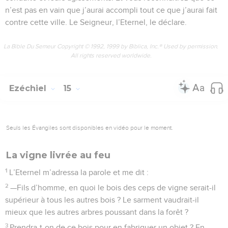
n’est pas en vain que j’aurai accompli tout ce que j’aurai fait
contre cette ville. Le Seigneur, l’Eternel, le déclare.
La Bible Du Semeur Copyright © 1992, 1999 by Biblica, Inc.® Used by permission.
All rights reserved worldwide.
Ezéchiel
15
Seuls les Évangiles sont disponibles en vidéo pour le moment.
La vigne livrée au feu
1
L’Eternel m’adressa la parole et me dit :
2
—Fils d’homme, en quoi le bois des ceps de vigne serait-il
supérieur à tous les autres bois ? Le sarment vaudrait-il
mieux que les autres arbres poussant dans la forêt ?
3
Prendra-t-on de ce bois pour en fabriquer un objet ? En