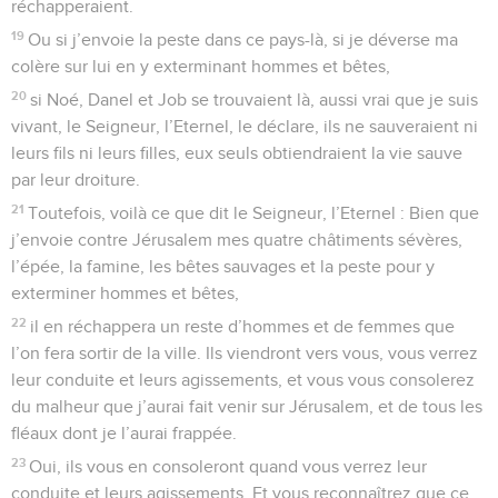
réchapperaient.
19
Ou si j’envoie la peste dans ce pays-là, si je déverse ma
colère sur lui en y exterminant hommes et bêtes,
20
si Noé, Danel et Job se trouvaient là, aussi vrai que je suis
vivant, le Seigneur, l’Eternel, le déclare, ils ne sauveraient ni
leurs fils ni leurs filles, eux seuls obtiendraient la vie sauve
par leur droiture.
21
Toutefois, voilà ce que dit le Seigneur, l’Eternel : Bien que
j’envoie contre Jérusalem mes quatre châtiments sévères,
l’épée, la famine, les bêtes sauvages et la peste pour y
exterminer hommes et bêtes,
22
il en réchappera un reste d’hommes et de femmes que
l’on fera sortir de la ville. Ils viendront vers vous, vous verrez
leur conduite et leurs agissements, et vous vous consolerez
du malheur que j’aurai fait venir sur Jérusalem, et de tous les
fléaux dont je l’aurai frappée.
23
Oui, ils vous en consoleront quand vous verrez leur
conduite et leurs agissements. Et vous reconnaîtrez que ce