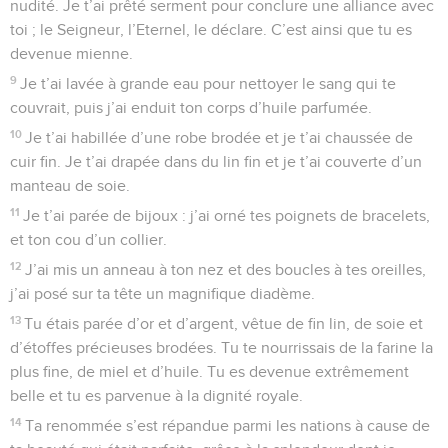
nudité. Je t’ai prêté serment pour conclure une alliance avec
toi ; le Seigneur, l’Eternel, le déclare. C’est ainsi que tu es
devenue mienne.
9
Je t’ai lavée à grande eau pour nettoyer le sang qui te
couvrait, puis j’ai enduit ton corps d’huile parfumée.
10
Je t’ai habillée d’une robe brodée et je t’ai chaussée de
cuir fin. Je t’ai drapée dans du lin fin et je t’ai couverte d’un
manteau de soie.
11
Je t’ai parée de bijoux : j’ai orné tes poignets de bracelets,
et ton cou d’un collier.
12
J’ai mis un anneau à ton nez et des boucles à tes oreilles,
j’ai posé sur ta tête un magnifique diadème.
13
Tu étais parée d’or et d’argent, vêtue de fin lin, de soie et
d’étoffes précieuses brodées. Tu te nourrissais de la farine la
plus fine, de miel et d’huile. Tu es devenue extrêmement
belle et tu es parvenue à la dignité royale.
14
Ta renommée s’est répandue parmi les nations à cause de