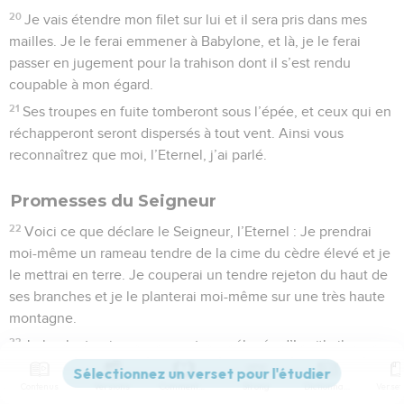
20
Je vais étendre mon filet sur lui et il sera pris dans mes
mailles. Je le ferai emmener à Babylone, et là, je le ferai
passer en jugement pour la trahison dont il s’est rendu
coupable à mon égard.
21
Ses troupes en fuite tomberont sous l’épée, et ceux qui en
réchapperont seront dispersés à tout vent. Ainsi vous
reconnaîtrez que moi, l’Eternel, j’ai parlé.
Promesses du Seigneur
22
Voici ce que déclare le Seigneur, l’Eternel : Je prendrai
moi-même un rameau tendre de la cime du cèdre élevé et je
le mettrai en terre. Je couperai un tendre rejeton du haut de
ses branches et je le planterai moi-même sur une très haute
montagne.
23
Je le planterai sur une montagne élevée d’Israël ; il
étendra ses branches et portera du fruit, et il deviendra un
Contenus
Versions
Commentaires
Strong
Dictionnaire
cèdre magnifique ; toutes sortes d’oiseaux habiteront dans