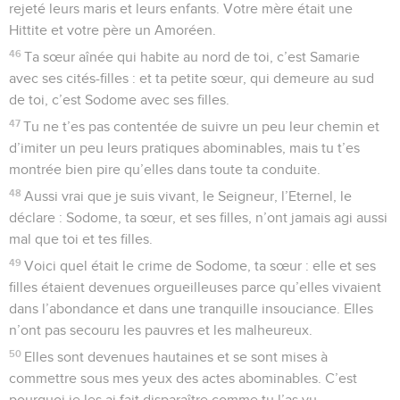
rejeté leurs maris et leurs enfants. Votre mère était une
Hittite et votre père un Amoréen.
46
Ta sœur aînée qui habite au nord de toi, c’est Samarie
avec ses cités-filles : et ta petite sœur, qui demeure au sud
de toi, c’est Sodome avec ses filles.
47
Tu ne t’es pas contentée de suivre un peu leur chemin et
d’imiter un peu leurs pratiques abominables, mais tu t’es
montrée bien pire qu’elles dans toute ta conduite.
48
Aussi vrai que je suis vivant, le Seigneur, l’Eternel, le
déclare : Sodome, ta sœur, et ses filles, n’ont jamais agi aussi
mal que toi et tes filles.
49
Voici quel était le crime de Sodome, ta sœur : elle et ses
filles étaient devenues orgueilleuses parce qu’elles vivaient
dans l’abondance et dans une tranquille insouciance. Elles
n’ont pas secouru les pauvres et les malheureux.
50
Elles sont devenues hautaines et se sont mises à
commettre sous mes yeux des actes abominables. C’est
pourquoi je les ai fait disparaître comme tu l’as vu.