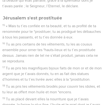
ta beauté qui était parfaite, grâce à la splendeur dont je
t’avais parée ; le Seigneur, l’Eternel, le déclare.
Jérusalem s'est prostituée
15
« Mais tu t’es confiée en ta beauté, et tu as profité de ta
renommée pour te *prostituer, tu as prodigué tes débauches
à tous les passants, et tu t’es donnée à eux.
16
Tu as pris certains de tes vêtements, tu les as cousus
ensemble pour orner tes *hauts-lieux et tu t’es prostituée
dessus. Jamais rien de tel ne s’était produit, jamais cela ne
se reproduira.
17
Tu as pris tes magnifiques bijoux faits de mon or et de mon
argent que je t’avais donnés, tu en as fait des statues
d’hommes et tu t’es livrée avec elles à la *prostitution.
18
Tu as pris tes vêtements brodés pour couvrir tes idoles, et
tu leur as offert mon huile et mon *encens.
19
Tu as placé devant elles la nourriture que je t’avais
donnée, la farine la plus fine, l’huile et le miel dont je t’avais