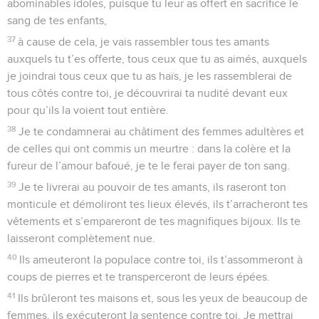
abominables idoles, puisque tu leur as offert en sacrifice le
sang de tes enfants,
37
à cause de cela, je vais rassembler tous tes amants
auxquels tu t’es offerte, tous ceux que tu as aimés, auxquels
je joindrai tous ceux que tu as haïs, je les rassemblerai de
tous côtés contre toi, je découvrirai ta nudité devant eux
pour qu’ils la voient tout entière.
38
Je te condamnerai au châtiment des femmes adultères et
de celles qui ont commis un meurtre : dans la colère et la
fureur de l’amour bafoué, je te le ferai payer de ton sang.
39
Je te livrerai au pouvoir de tes amants, ils raseront ton
monticule et démoliront tes lieux élevés, ils t’arracheront tes
vêtements et s’empareront de tes magnifiques bijoux. Ils te
laisseront complètement nue.
40
Ils ameuteront la populace contre toi, ils t’assommeront à
coups de pierres et te transperceront de leurs épées.
41
Ils brûleront tes maisons et, sous les yeux de beaucoup de
femmes, ils exécuteront la sentence contre toi. Je mettrai