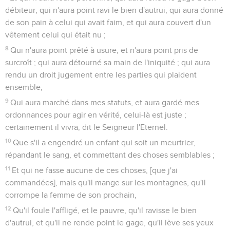
débiteur, qui n'aura point ravi le bien d'autrui, qui aura donné
de son pain à celui qui avait faim, et qui aura couvert d'un
vêtement celui qui était nu ;
8
Qui n'aura point prêté à usure, et n'aura point pris de
surcroît ; qui aura détourné sa main de l'iniquité ; qui aura
rendu un droit jugement entre les parties qui plaident
ensemble,
9
Qui aura marché dans mes statuts, et aura gardé mes
ordonnances pour agir en vérité, celui-là est juste ;
certainement il vivra, dit le Seigneur l'Eternel.
10
Que s'il a engendré un enfant qui soit un meurtrier,
répandant le sang, et commettant des choses semblables ;
11
Et qui ne fasse aucune de ces choses, [que j'ai
commandées], mais qu'il mange sur les montagnes, qu'il
corrompe la femme de son prochain,
12
Qu'il foule l'affligé, et le pauvre, qu'il ravisse le bien
d'autrui, et qu'il ne rende point le gage, qu'il lève ses yeux