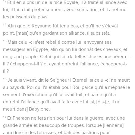
13
Et il en a pris un de la race Royale, il a traité alliance avec
lui, il lui a fait prêter serment avec exécration, et il a retenu
les puissants du pays.
14
Afin que le Royaume fût tenu bas, et qu'il ne s'élevât
point, [mais] qu'en gardant son alliance, il subsistât.
15
Mais celui-ci s'est rebellé contre lui, envoyant ses
messagers en Egypte, afin qu'on lui donnât des chevaux, et
un grand peuple. Celui qui fait de telles choses prospérera-t-
il ? échappera-t-il ? et ayant enfreint l'alliance, échappera-t-
il ?
16
Je suis vivant, dit le Seigneur l'Eternel, si celui-ci ne meurt
au pays du Roi qui l'a établi pour Roi, parce qu'il a méprisé le
serment d'exécration qu'il lui avait fait, et parce qu'il a
enfreint l'alliance qu'il avait faite avec lui, si, [dis-je, il ne
meurt dans] Babylone.
17
Et Pharaon ne fera rien pour lui dans la guerre, avec une
grande armée et beaucoup de troupes, lorsque [l'ennemi]
aura dressé des terrasses, et bâti des bastions pour