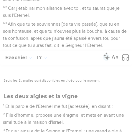
62
Car j'établirai mon alliance avec toi, et tu sauras que je
suis l'Eternel.
63
Afin que tu te souviennes [de ta vie passée], que tu en
sois honteuse, et que tu n'ouvres plus la bouche, à cause de
ta confusion, après que j'aurai été apaisé envers toi, pour
tout ce que tu auras fait, dit le Seigneur l'Eternel.
Ezéchiel
17
Seuls les Évangiles sont disponibles en vidéo pour le moment.
Les deux aigles et la vigne
1
Et la parole de l'Eternel me fut [adressée], en disant :
2
Fils d'homme, propose une énigme, et mets en avant une
similitude à la maison d'Israël.
3
Et dis : ainsi a dit le Seigneur l'Eternel : une grand aigle à