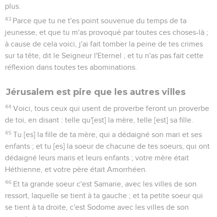
plus.
43
Parce que tu ne t'es point souvenue du temps de ta
jeunesse, et que tu m'as provoqué par toutes ces choses-là ;
à cause de cela voici, j'ai fait tomber la peine de tes crimes
sur ta tête, dit le Seigneur l'Eternel ; et tu n'as pas fait cette
réflexion dans toutes tes abominations.
Jérusalem est pire que les autres villes
44
Voici, tous ceux qui usent de proverbe feront un proverbe
de toi, en disant : telle qu'[est] la mère, telle [est] sa fille.
45
Tu [es] la fille de ta mère, qui a dédaigné son mari et ses
enfants ; et tu [es] la soeur de chacune de tes soeurs, qui ont
dédaigné leurs maris et leurs enfants ; votre mère était
Héthienne, et votre père était Amorrhéen.
46
Et ta grande soeur c'est Samarie, avec les villes de son
ressort, laquelle se tient à ta gauche ; et ta petite soeur qui
se tient à ta droite, c'est Sodome avec les villes de son