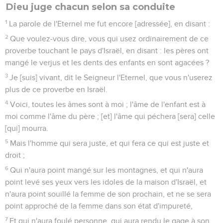
Dieu juge chacun selon sa conduite
1
La parole de l'Eternel me fut encore [adressée], en disant :
2
Que voulez-vous dire, vous qui usez ordinairement de ce
proverbe touchant le pays d'Israël, en disant : les pères ont
mangé le verjus et les dents des enfants en sont agacées ?
3
Je [suis] vivant, dit le Seigneur l'Eternel, que vous n'userez
plus de ce proverbe en Israël.
4
Voici, toutes les âmes sont à moi ; l'âme de l'enfant est à
moi comme l'âme du père ; [et] l'âme qui péchera [sera] celle
[qui] mourra.
5
Mais l'homme qui sera juste, et qui fera ce qui est juste et
droit ;
6
Qui n'aura point mangé sur les montagnes, et qui n'aura
point levé ses yeux vers les idoles de la maison d'Israël, et
n'aura point souillé la femme de son prochain, et ne se sera
point approché de la femme dans son état d'impureté,
7
Et qui n'aura foulé personne, qui aura rendu le gage à son