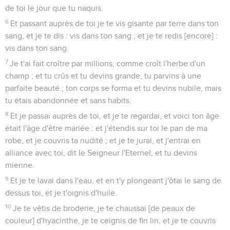
de toi le jour que tu naquis.
6
Et passant auprès de toi je te vis gisante par terre dans ton
sang, et je te dis : vis dans ton sang ; et je te redis [encore] :
vis dans ton sang.
7
Je t'ai fait croître par millions, comme croît l'herbe d'un
champ ; et tu crûs et tu devins grande, tu parvins à une
parfaite beauté ; ton corps se forma et tu devins nubile, mais
tu étais abandonnée et sans habits.
8
Et je passai auprès de toi, et je te regardai, et voici ton âge
était l'âge d'être mariée : et j'étendis sur toi le pan de ma
robe, et je couvris ta nudité ; et je te jurai, et j'entrai en
alliance avec toi, dit le Seigneur l'Eternel, et tu devins
mienne.
9
Et je te lavai dans l'eau, et en t'y plongeant j'ôtai le sang de
dessus toi, et je t'oignis d'huile.
10
Je te vêtis de broderie, je te chaussai [de peaux de
couleur] d'hyacinthe, je te ceignis de fin lin, et je te couvris