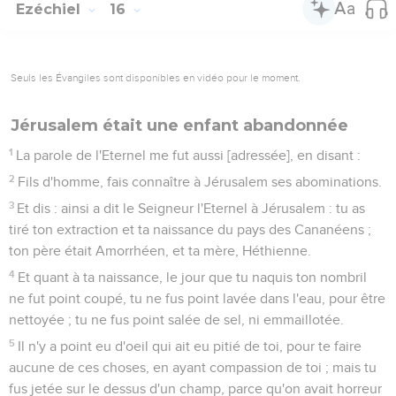
Ezéchiel
16
Seuls les Évangiles sont disponibles en vidéo pour le moment.
Jérusalem était une enfant abandonnée
1
La parole de l'Eternel me fut aussi [adressée], en disant :
2
Fils d'homme, fais connaître à Jérusalem ses abominations.
3
Et dis : ainsi a dit le Seigneur l'Eternel à Jérusalem : tu as
tiré ton extraction et ta naissance du pays des Cananéens ;
ton père était Amorrhéen, et ta mère, Héthienne.
4
Et quant à ta naissance, le jour que tu naquis ton nombril
ne fut point coupé, tu ne fus point lavée dans l'eau, pour être
nettoyée ; tu ne fus point salée de sel, ni emmaillotée.
5
Il n'y a point eu d'oeil qui ait eu pitié de toi, pour te faire
aucune de ces choses, en ayant compassion de toi ; mais tu
fus jetée sur le dessus d'un champ, parce qu'on avait horreur