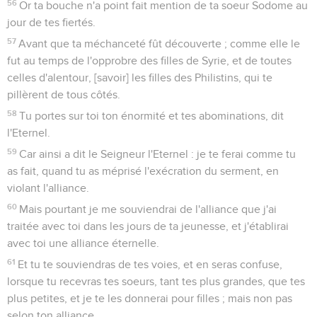
56
Or ta bouche n'a point fait mention de ta soeur Sodome au
jour de tes fiertés.
57
Avant que ta méchanceté fût découverte ; comme elle le
fut au temps de l'opprobre des filles de Syrie, et de toutes
celles d'alentour, [savoir] les filles des Philistins, qui te
pillèrent de tous côtés.
58
Tu portes sur toi ton énormité et tes abominations, dit
l'Eternel.
59
Car ainsi a dit le Seigneur l'Eternel : je te ferai comme tu
as fait, quand tu as méprisé l'exécration du serment, en
violant l'alliance.
60
Mais pourtant je me souviendrai de l'alliance que j'ai
traitée avec toi dans les jours de ta jeunesse, et j'établirai
avec toi une alliance éternelle.
61
Et tu te souviendras de tes voies, et en seras confuse,
lorsque tu recevras tes soeurs, tant tes plus grandes, que tes
plus petites, et je te les donnerai pour filles ; mais non pas
selon ton alliance.