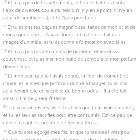
16
Et tu as pris de tes vêtements, et t'en es fait des hauts
lieux de diverses couleurs, tels qu'il n'y en a point, ni n'y en
aura [de semblables], et tu t'y es prostituée.
17
Et tu as pris tes bagues magnifiques, faites de mon or et de
mon argent, que je t'avais donné, et tu t'en es fait des
images d'un mâle, et tu as commis fornication avec elles.
18
Et tu as pris tes vêtements de broderie, et les en as
couvertes : et tu as mis mon huile de senteurs et mon parfum
devant elles.
19
Et mon pain que je t'avais donné, la fleur du froment, et
l'huile, et le miel que je t'avais donné à manger, tu as mis
cela devant elle en sacrifice de bonne odeur ; il a été fait
ainsi, dit le Seigneur l'Eternel.
20
Tu as aussi pris tes fils et tes filles que tu m'avais enfantés,
et tu les leur as sacrifiés pour être consumés. Est-ce peu de
chose, ce qui est procédé de tes adultères ;
21
Que tu aies égorgé mes fils, et que tu les aies livrés pour
les faire passer [par le feu], à l'honneur de ces [idoles] ?