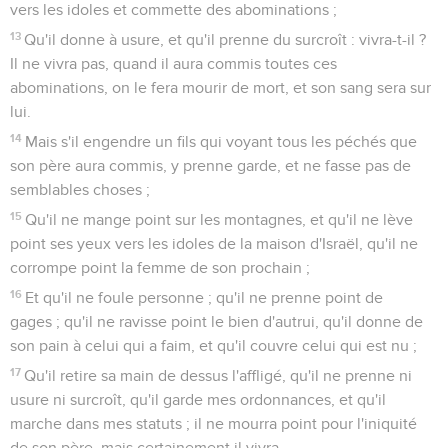
vers les idoles et commette des abominations ;
13
Qu'il donne à usure, et qu'il prenne du surcroît : vivra-t-il ?
Il ne vivra pas, quand il aura commis toutes ces
abominations, on le fera mourir de mort, et son sang sera sur
lui.
14
Mais s'il engendre un fils qui voyant tous les péchés que
son père aura commis, y prenne garde, et ne fasse pas de
semblables choses ;
15
Qu'il ne mange point sur les montagnes, et qu'il ne lève
point ses yeux vers les idoles de la maison d'Israël, qu'il ne
corrompe point la femme de son prochain ;
16
Et qu'il ne foule personne ; qu'il ne prenne point de
gages ; qu'il ne ravisse point le bien d'autrui, qu'il donne de
son pain à celui qui a faim, et qu'il couvre celui qui est nu ;
17
Qu'il retire sa main de dessus l'affligé, qu'il ne prenne ni
usure ni surcroît, qu'il garde mes ordonnances, et qu'il
marche dans mes statuts ; il ne mourra point pour l'iniquité
de son père, mais certainement il vivra.