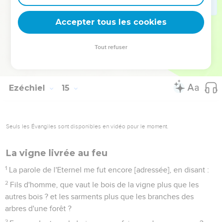
venir contre Jérusalem, et de tout ce que j'aurai fait venir sur
elle.
Accepter tous les cookies
23
Vous en serez, dis-je, satisfaits, lorsque vous aurez vu leur
train [de vie], et leurs actions ; et vous connaîtrez que je
Tout refuser
n'aurai point exécuté sans cause tout ce que j'aurai fait en
elle, dit le Seigneur l'Eternel.
Ezéchiel
15
Seuls les Évangiles sont disponibles en vidéo pour le moment.
La vigne livrée au feu
1
La parole de l'Eternel me fut encore [adressée], en disant :
2
Fils d'homme, que vaut le bois de la vigne plus que les
autres bois ? et les sarments plus que les branches des
arbres d'une forêt ?
3