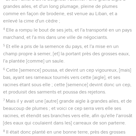
grandes ailes, et d'un long plumage, pleine de plumes
comme en façon de broderie, est venue au Liban, et a
enlevé la cime d'un cèdre ;
4
Elle a rompu le bout de ses jets, et l'a transporté en un pays
marchand, et l'a mis dans une ville de négociants.
5
Et elle a pris de la semence du pays, et l'a mise en un
champ propre à semer, [et] la portant près des grosses eaux,
l'a plantée [comme] un saule.
6
Cette [semence] poussa, et devint un cep vigoureux, [mais]
bas, ayant ses rameaux tournés vers cette [aigle], et ses
racines étant sous elle ; cette [semence] devint donc un cep,
et produisit des sarments et poussa des rejetons.
7
Mais il y avait une [autre] grande aigle à grandes ailes, et de
beaucoup de plumes ; et voici ce cep serra vers elle ses
racines, et étendit ses branches vers elle, afin qu'elle l'arrosât
[des eaux qui coulaient dans les] carreaux de son parterre.
8
Il était donc planté en une bonne terre, près des grosses