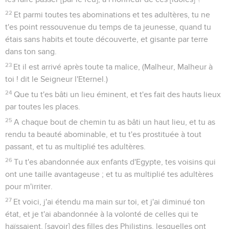
22
Et parmi toutes tes abominations et tes adultères, tu ne
t'es point ressouvenue du temps de ta jeunesse, quand tu
étais sans habits et toute découverte, et gisante par terre
dans ton sang.
23
Et il est arrivé après toute ta malice, (Malheur, Malheur à
toi ! dit le Seigneur l'Eternel.)
24
Que tu t'es bâti un lieu éminent, et t'es fait des hauts lieux
par toutes les places.
25
A chaque bout de chemin tu as bâti un haut lieu, et tu as
rendu ta beauté abominable, et tu t'es prostituée à tout
passant, et tu as multiplié tes adultères.
26
Tu t'es abandonnée aux enfants d'Egypte, tes voisins qui
ont une taille avantageuse ; et tu as multiplié tes adultères
pour m'irriter.
27
Et voici, j'ai étendu ma main sur toi, et j'ai diminué ton
état, et je t'ai abandonnée à la volonté de celles qui te
haïssaient, [savoir] des filles des Philistins, lesquelles ont