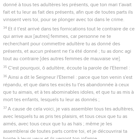
donné à tous tes adultères les présents, que ton mari t'avait
fait et tu leur as fait des présents, afin que de toutes parts ils
vinssent vers toi, pour se plonger avec toi dans le crime.
34
Et il t'est arrivé dans tes fornications tout le contraire de ce
qui arrive aux [autres] femmes, car personne ne te
recherchant pour commettre adultère tu as donné des
présents, et aucun présent ne t'a été donné ; tu as donc agi
tout au contraire [des autres femmes de mauvaise vie].
35
C'est pourquoi, ô adultère, écoute la parole de l'Eternel :
36
Ainsi a dit le Seigneur l'Eternel : parce que ton venin s'est
répandu, et que dans tes excès tu t'es abandonnée à ceux
que tu aimais, et à tes abominables idoles, et que tu as mis à
mort tes enfants, lesquels tu leur as donnés ;
37
A cause de cela voici, je vais assembler tous tes adultères,
avec lesquels tu as pris tes plaisirs, et tous ceux que tu as
aimés, avec tous ceux que tu as haïs ; même je les
assemblerai de toutes parts contre toi, et je découvrirai ta
honte à leurs yeux et ils verront ton infamie.