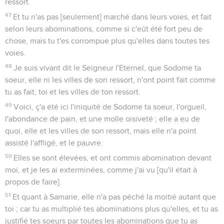
ressort.
47
Et tu n'as pas [seulement] marché dans leurs voies, et fait
selon leurs abominations, comme si c'eût été fort peu de
chose, mais tu t'es corrompue plus qu'elles dans toutes tes
voies.
48
Je suis vivant dit le Seigneur l'Eternel, que Sodome ta
soeur, elle ni les villes de son ressort, n'ont point fait comme
tu as fait, toi et les villes de ton ressort.
49
Voici, ç'a été ici l'iniquité de Sodome ta soeur, l'orgueil,
l'abondance de pain, et une molle oisiveté ; elle a eu de
quoi, elle et les villes de son ressort, mais elle n'a point
assisté l'affligé, et le pauvre.
50
Elles se sont élevées, et ont commis abomination devant
moi, et je les ai exterminées, comme j'ai vu [qu'il était à
propos de faire].
51
Et quant à Samarie, elle n'a pas péché la moitié autant que
toi ; car tu as multiplié tes abominations plus qu'elles, et tu as
justifié tes soeurs par toutes les abominations que tu as