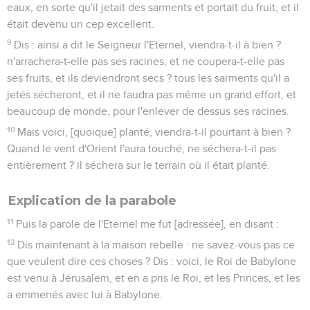
eaux, en sorte qu'il jetait des sarments et portait du fruit, et il
était devenu un cep excellent.
9
Dis : ainsi a dit le Seigneur l'Eternel, viendra-t-il à bien ?
n'arrachera-t-elle pas ses racines, et ne coupera-t-elle pas
ses fruits, et ils deviendront secs ? tous les sarments qu'il a
jetés sécheront, et il ne faudra pas même un grand effort, et
beaucoup de monde, pour l'enlever de dessus ses racines.
10
Mais voici, [quoique] planté, viendra-t-il pourtant à bien ?
Quand le vent d'Orient l'aura touché, ne séchera-t-il pas
entièrement ? il séchera sur le terrain où il était planté.
Explication de la parabole
11
Puis la parole de l'Eternel me fut [adressée], en disant :
12
Dis maintenant à la maison rebelle : ne savez-vous pas ce
que veulent dire ces choses ? Dis : voici, le Roi de Babylone
est venu à Jérusalem, et en a pris le Roi, et les Princes, et les
a emmenés avec lui à Babylone.