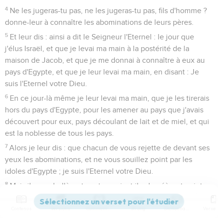
4
Ne les jugeras-tu pas, ne les jugeras-tu pas, fils d'homme ?
donne-leur à connaître les abominations de leurs pères.
5
Et leur dis : ainsi a dit le Seigneur l'Eternel : le jour que
j'élus Israël, et que je levai ma main à la postérité de la
maison de Jacob, et que je me donnai à connaître à eux au
pays d'Egypte, et que je leur levai ma main, en disant : Je
suis l'Eternel votre Dieu.
6
En ce jour-là même je leur levai ma main, que je les tirerais
hors du pays d'Egypte, pour les amener au pays que j'avais
découvert pour eux, pays découlant de lait et de miel, et qui
est la noblesse de tous les pays.
7
Alors je leur dis : que chacun de vous rejette de devant ses
yeux les abominations, et ne vous souillez point par les
idoles d'Egypte ; je suis l'Eternel votre Dieu.
8
Mais ils se rebellèrent contre moi, et ils n'agréèrent point
de m'écouter ; pas un d'eux ne rejeta de devant ses yeux les
abominations, ni ne quitta les idoles d'Egypte ; et je dis que
Contenus
Versions
Commentaires
Strong
Dictionnaire