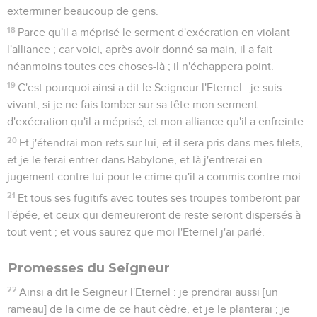
exterminer beaucoup de gens.
18
Parce qu'il a méprisé le serment d'exécration en violant
l'alliance ; car voici, après avoir donné sa main, il a fait
néanmoins toutes ces choses-là ; il n'échappera point.
19
C'est pourquoi ainsi a dit le Seigneur l'Eternel : je suis
vivant, si je ne fais tomber sur sa tête mon serment
d'exécration qu'il a méprisé, et mon alliance qu'il a enfreinte.
20
Et j'étendrai mon rets sur lui, et il sera pris dans mes filets,
et je le ferai entrer dans Babylone, et là j'entrerai en
jugement contre lui pour le crime qu'il a commis contre moi.
21
Et tous ses fugitifs avec toutes ses troupes tomberont par
l'épée, et ceux qui demeureront de reste seront dispersés à
tout vent ; et vous saurez que moi l'Eternel j'ai parlé.
Promesses du Seigneur
22
Ainsi a dit le Seigneur l'Eternel : je prendrai aussi [un
rameau] de la cime de ce haut cèdre, et je le planterai ; je