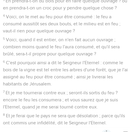
En prendra-t-on du bois pour en faire quelque ouvrage ? ou
en prendra-t-on un croc pour y pendre quelque chose ?
4
Voici, on le met au feu pour être consumé : le feu a
consumé aussitôt ses deux bouts, et le milieu est en feu ;
vaut-il rien pour quelque ouvrage ?
5
Voici, quand il est entier, on n'en fait aucun ouvrage ;
combien moins quand le feu l'aura consumé, et qu'il sera
brûlé, sera-t-il propre pour quelque ouvrage ?
6
C'est pourquoi ainsi a dit le Seigneur l'Eternel : comme le
bois de la vigne est tel entre les arbres d'une forêt, que je l'ai
assigné au feu pour être consumé ; ainsi je livrerai les
habitants de Jérusalem.
7
Et je me tournerai contre eux ; seront-ils sortis du feu ?
encore le feu les consumera ; et vous saurez que je suis
l'Eternel, quand je me serai tourné contre eux.
8
Et je ferai que le pays ne sera que désolation ; parce qu'ils
ont commis une infidélité, dit le Seigneur l'Eternel.