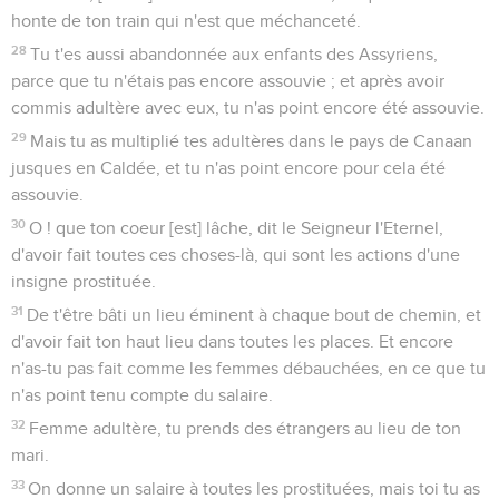
honte de ton train qui n'est que méchanceté.
28
Tu t'es aussi abandonnée aux enfants des Assyriens,
parce que tu n'étais pas encore assouvie ; et après avoir
commis adultère avec eux, tu n'as point encore été assouvie.
29
Mais tu as multiplié tes adultères dans le pays de Canaan
jusques en Caldée, et tu n'as point encore pour cela été
assouvie.
30
O ! que ton coeur [est] lâche, dit le Seigneur l'Eternel,
d'avoir fait toutes ces choses-là, qui sont les actions d'une
insigne prostituée.
31
De t'être bâti un lieu éminent à chaque bout de chemin, et
d'avoir fait ton haut lieu dans toutes les places. Et encore
n'as-tu pas fait comme les femmes débauchées, en ce que tu
n'as point tenu compte du salaire.
32
Femme adultère, tu prends des étrangers au lieu de ton
mari.
33
On donne un salaire à toutes les prostituées, mais toi tu as