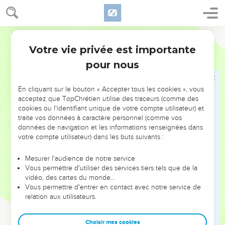
Si ces trois hommes-là se trouvent au milieu du pays, je
suis vivant, dit le Seigneur l'Eternel, qu'ils ne délivreront ni
fils, ni filles ; mais eux seulement seront délivrés.
Martin
19
Ou [si] j'envoie la mortalité sur ce pays-là, et que je
Votre vie privée est importante
Ezéchiel
14
répande ma colère contre lui, jusques à faire ruisseler le
pour nous
sang, tellement que je retranche du milieu de lui les
hommes et les bêtes ;
En cliquant sur le bouton « Accepter tous les cookies », vous
20
Et que Noé, Daniel et Job s'y trouvent, je [suis] vivant, dit
acceptez que TopChrétien utilise des traceurs (comme des
le Seigneur l'Eternel, qu'ils ne délivreront ni fils ni filles ;
cookies ou l'identifiant unique de votre compte utilisateur) et
[mais] ils délivreront leurs âmes par leur justice.
traite vos données à caractère personnel (comme vos
données de navigation et les informations renseignées dans
21
Car ainsi a dit le Seigneur l'Eternel : combien plus quand
votre compte utilisateur) dans les buts suivants :
j'aurai envoyé mes quatre plaies mortelles, l'épée, et la
famine, et les bêtes nuisibles, et la mortalité, contre
Mesurer l'audience de notre service
Jérusalem, pour en retrancher les hommes et les bêtes ?
Vous permettre d'utiliser des services tiers tels que de la
vidéo, des cartes du monde…
22
Et toutefois, voici, quelques réchappés y demeureront de
Vous permettre d'entrer en contact avec notre service de
reste, [savoir] ceux qu'on s'en va faire sortir, et fils et filles ;
relation aux utilisateurs.
voici, ils viennent vers vous, et vous verrez leur train [de vie],
et leurs actions, et vous serez satisfaits du mal que j'aurai fait
Choisir mes cookies