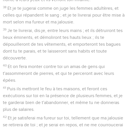
38
Et je te jugerai comme on juge les femmes adultères, et
celles qui répandent le sang ; et je te livrerai pour être mise à
mort selon ma fureur et ma jalousie.
39
Je te livrerai, dis-je, entre leurs mains ; et ils détruiront tes
lieux éminents, et démoliront tes hauts lieux ; ils te
dépouilleront de tes vêtements, et emporteront tes bagues
dont tu te parais, et te laisseront sans habits et toute
découverte.
40
Et on fera monter contre toi un amas de gens qui
t'assommeront de pierres, et qui te perceront avec leurs
épées.
41
Puis ils mettront le feu à tes maisons, et feront ces
exécutions sur toi en la présence de plusieurs femmes, et je
te garderai bien de t'abandonner, et même tu ne donneras
plus de salaires.
42
Et je satisferai ma fureur sur toi, tellement que ma jalousie
se retirera de toi ; et je serai en repos, et ne me courroucerai