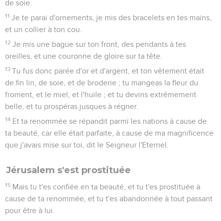
de soie.
11
Je te parai d'ornements, je mis des bracelets en tes mains,
et un collier à ton cou.
12
Je mis une bague sur ton front, des pendants à tes
oreilles, et une couronne de gloire sur ta tête.
13
Tu fus donc parée d'or et d'argent, et ton vêtement était
de fin lin, de soie, et de broderie ; tu mangeas la fleur du
froment, et le miel, et l'huile ; et tu devins extrêmement
belle, et tu prospéras jusques à régner.
14
Et ta renommée se répandit parmi les nations à cause de
ta beauté, car elle était parfaite, à cause de ma magnificence
que j'avais mise sur toi, dit le Seigneur l'Eternel.
Jérusalem s'est prostituée
15
Mais tu t'es confiée en ta beauté, et tu t'es prostituée à
cause de ta renommée, et tu t'es abandonnée à tout passant
pour être à lui.