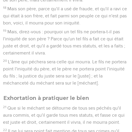
18
Mais son père, parce qu'il a usé de fraude, et qu'il a ravi ce
qui était à son frère, et fait parmi son peuple ce qui n'est pas
bon, voici, il mourra pour son iniquité.
19
Mais, direz-vous : pourquoi un tel fils ne portera-t-il pas
l'iniquité de son père ? Parce qu'un tel fils a fait ce qui était
juste et droit, et qu'il a gardé tous mes statuts, et les a faits ;
certainement il vivra.
20
L'âme qui péchera sera celle qui mourra. Le fils ne portera
point l'iniquité du père, et le père ne portera point l'iniquité
du fils ; la justice du juste sera sur le [juste] ; et la
méchanceté du méchant sera sur le [méchant].
Exhortation à pratiquer le bien
21
Que si le méchant se détourne de tous ses péchés qu'il
aura commis, et qu'il garde tous mes statuts, et fasse ce qui
est juste et droit, certainement il vivra, il ne mourra point.
22
Il ne lui sera point fait mention de tous ses crimes qu'il