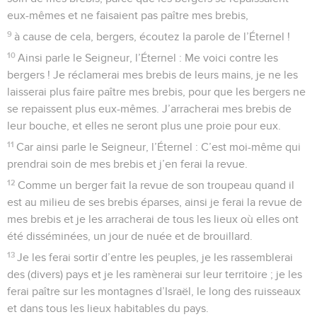
eux-mêmes et ne faisaient pas paître mes brebis,
9
à cause de cela, bergers, écoutez la parole de l’Éternel !
10
Ainsi parle le Seigneur, l’Éternel : Me voici contre les
bergers ! Je réclamerai mes brebis de leurs mains, je ne les
laisserai plus faire paître mes brebis, pour que les bergers ne
se repaissent plus eux-mêmes. J’arracherai mes brebis de
leur bouche, et elles ne seront plus une proie pour eux.
11
Car ainsi parle le Seigneur, l’Éternel : C’est moi-même qui
prendrai soin de mes brebis et j’en ferai la revue.
12
Comme un berger fait la revue de son troupeau quand il
est au milieu de ses brebis éparses, ainsi je ferai la revue de
mes brebis et je les arracherai de tous les lieux où elles ont
été disséminées, un jour de nuée et de brouillard.
13
Je les ferai sortir d’entre les peuples, je les rassemblerai
des (divers) pays et je les ramènerai sur leur territoire ; je les
ferai paître sur les montagnes d’Israël, le long des ruisseaux
et dans tous les lieux habitables du pays.