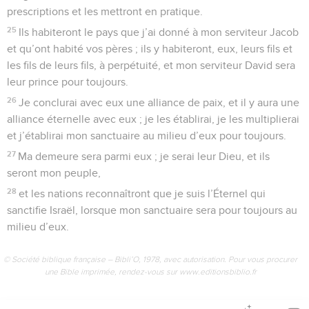
prescriptions et les mettront en pratique.
25
Ils habiteront le pays que j’ai donné à mon serviteur Jacob
et qu’ont habité vos pères ; ils y habiteront, eux, leurs fils et
les fils de leurs fils, à perpétuité, et mon serviteur David sera
leur prince pour toujours.
26
Je conclurai avec eux une alliance de paix, et il y aura une
alliance éternelle avec eux ; je les établirai, je les multiplierai
et j’établirai mon sanctuaire au milieu d’eux pour toujours.
27
Ma demeure sera parmi eux ; je serai leur Dieu, et ils
seront mon peuple,
28
et les nations reconnaîtront que je suis l’Éternel qui
sanctifie Israël, lorsque mon sanctuaire sera pour toujours au
milieu d’eux.
© Société biblique française – Bibli’O, 1978, avec autorisation. Pour vous procurer
une Bible imprimée, rendez-vous sur www.editionsbiblio.fr