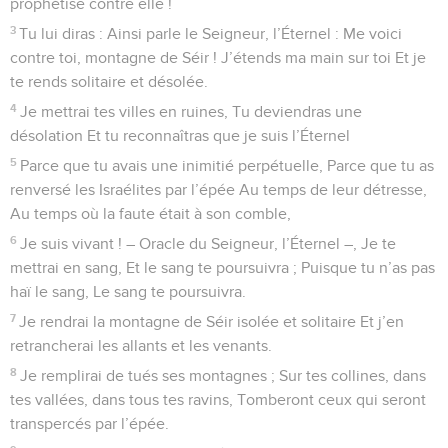
prophétise contre elle !
3
Tu lui diras : Ainsi parle le Seigneur, l’Éternel : Me voici
contre toi, montagne de Séir ! J’étends ma main sur toi Et je
te rends solitaire et désolée.
4
Je mettrai tes villes en ruines, Tu deviendras une
désolation Et tu reconnaîtras que je suis l’Éternel
5
Parce que tu avais une inimitié perpétuelle, Parce que tu as
renversé les Israélites par l’épée Au temps de leur détresse,
Au temps où la faute était à son comble,
6
Je suis vivant ! – Oracle du Seigneur, l’Éternel –, Je te
mettrai en sang, Et le sang te poursuivra ; Puisque tu n’as pas
haï le sang, Le sang te poursuivra.
7
Je rendrai la montagne de Séir isolée et solitaire Et j’en
retrancherai les allants et les venants.
8
Je remplirai de tués ses montagnes ; Sur tes collines, dans
tes vallées, dans tous tes ravins, Tomberont ceux qui seront
transpercés par l’épée.