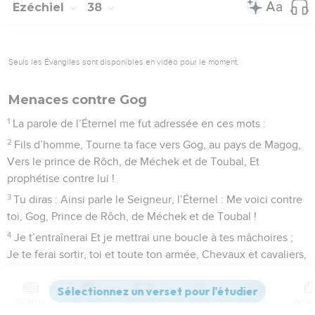
Ezéchiel
38
Seuls les Évangiles sont disponibles en vidéo pour le moment.
Menaces contre Gog
1
La parole de l’Éternel me fut adressée en ces mots :
2
Fils d’homme, Tourne ta face vers Gog, au pays de Magog,
Vers le prince de Rôch, de Méchek et de Toubal, Et
prophétise contre lui !
3
Tu diras : Ainsi parle le Seigneur, l’Éternel : Me voici contre
toi, Gog, Prince de Rôch, de Méchek et de Toubal !
4
Je t’entraînerai Et je mettrai une boucle à tes mâchoires ;
Je te ferai sortir, toi et toute ton armée, Chevaux et cavaliers,
Tous vêtus à la perfection, Rassemblement nombreux
(portant) le grand et le petit bouclier, Tous maniant l’épée ;
Contenus
Versions
Commentaires
Strong
Dictionnaire
5
Et avec eux ceux de Perse, d’Éthiopie et de Pouth, Tous