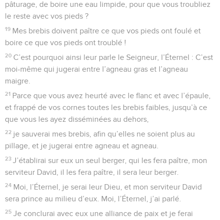
pâturage, de boire une eau limpide, pour que vous troubliez
le reste avec vos pieds ?
19
Mes brebis doivent paître ce que vos pieds ont foulé et
boire ce que vos pieds ont troublé !
20
C’est pourquoi ainsi leur parle le Seigneur, l’Éternel : C’est
moi-même qui jugerai entre l’agneau gras et l’agneau
maigre.
21
Parce que vous avez heurté avec le flanc et avec l’épaule,
et frappé de vos cornes toutes les brebis faibles, jusqu’à ce
que vous les ayez disséminées au dehors,
22
je sauverai mes brebis, afin qu’elles ne soient plus au
pillage, et je jugerai entre agneau et agneau.
23
J’établirai sur eux un seul berger, qui les fera paître, mon
serviteur David, il les fera paître, il sera leur berger.
24
Moi, l’Éternel, je serai leur Dieu, et mon serviteur David
sera prince au milieu d’eux. Moi, l’Éternel, j’ai parlé.
25
Je conclurai avec eux une alliance de paix et je ferai