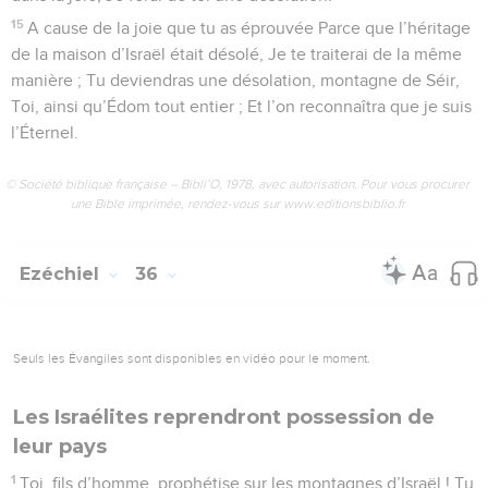
15
A cause de la joie que tu as éprouvée Parce que l’héritage
de la maison d’Israël était désolé, Je te traiterai de la même
manière ; Tu deviendras une désolation, montagne de Séir,
Toi, ainsi qu’Édom tout entier ; Et l’on reconnaîtra que je suis
l’Éternel.
© Société biblique française – Bibli’O, 1978, avec autorisation. Pour vous procurer
une Bible imprimée, rendez-vous sur www.editionsbiblio.fr
Ezéchiel
36
Seuls les Évangiles sont disponibles en vidéo pour le moment.
Les Israélites reprendront possession de
leur pays
1
Toi, fils d’homme, prophétise sur les montagnes d’Israël ! Tu