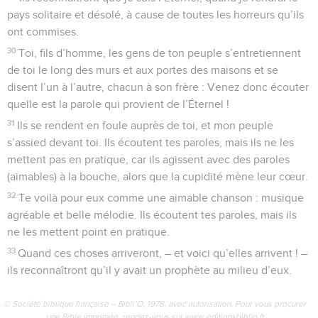
pays solitaire et désolé, à cause de toutes les horreurs qu’ils
ont commises.
30
Toi, fils d’homme, les gens de ton peuple s’entretiennent
de toi le long des murs et aux portes des maisons et se
disent l’un à l’autre, chacun à son frère : Venez donc écouter
quelle est la parole qui provient de l’Éternel !
31
Ils se rendent en foule auprès de toi, et mon peuple
s’assied devant toi. Ils écoutent tes paroles, mais ils ne les
mettent pas en pratique, car ils agissent avec des paroles
(aimables) à la bouche, alors que la cupidité mène leur cœur.
32
Te voilà pour eux comme une aimable chanson : musique
agréable et belle mélodie. Ils écoutent tes paroles, mais ils
ne les mettent point en pratique.
33
Quand ces choses arriveront, – et voici qu’elles arrivent ! –
ils reconnaîtront qu’il y avait un prophète au milieu d’eux.
© Société biblique française – Bibli’O, 1978, avec autorisation. Pour vous procurer
une Bible imprimée, rendez-vous sur www.editionsbiblio.fr