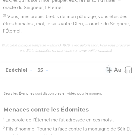
eux, et qu’ils sont mon peuple, eux, la maison d’Israël, –
oracle du Seigneur, l’Éternel.
31
Vous, mes brebis, brebis de mon pâturage, vous êtes des
êtres humains ; moi, je suis votre Dieu, – oracle du Seigneur,
l’Éternel.
© Société biblique française – Bibli’O, 1978, avec autorisation. Pour vous procurer
une Bible imprimée, rendez-vous sur www.editionsbiblio.fr
Ezéchiel
35
Seuls les Évangiles sont disponibles en vidéo pour le moment.
Menaces contre les Édomites
1
La parole de l’Éternel me fut adressée en ces mots :
2
Fils d’homme, Tourne ta face contre la montagne de Séir Et