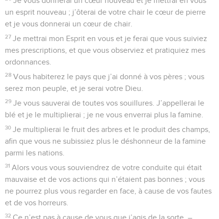
Je vous donnerai un cœur nouveau et je mettrai en vous
un esprit nouveau ; j’ôterai de votre chair le cœur de pierre
et je vous donnerai un cœur de chair.
27
Je mettrai mon Esprit en vous et je ferai que vous suiviez
mes prescriptions, et que vous observiez et pratiquiez mes
ordonnances.
28
Vous habiterez le pays que j’ai donné à vos pères ; vous
serez mon peuple, et je serai votre Dieu.
29
Je vous sauverai de toutes vos souillures. J’appellerai le
blé et je le multiplierai ; je ne vous enverrai plus la famine.
30
Je multiplierai le fruit des arbres et le produit des champs,
afin que vous ne subissiez plus le déshonneur de la famine
parmi les nations.
31
Alors vous vous souviendrez de votre conduite qui était
mauvaise et de vos actions qui n’étaient pas bonnes ; vous
ne pourrez plus vous regarder en face, à cause de vos fautes
et de vos horreurs.
32
Ce n’est pas à cause de vous que j’agis de la sorte, –