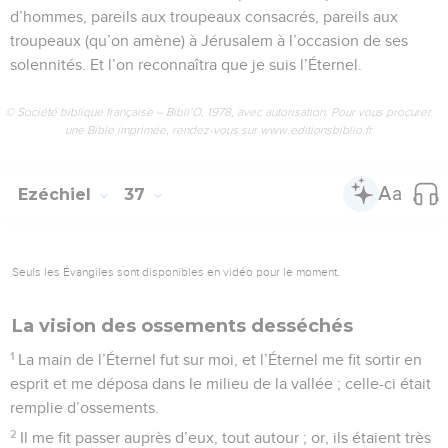
d’hommes, pareils aux troupeaux consacrés, pareils aux
troupeaux (qu’on amène) à Jérusalem à l’occasion de ses
solennités. Et l’on reconnaîtra que je suis l’Éternel.
© Société biblique française – Bibli’O, 1978, avec autorisation. Pour vous procurer
une Bible imprimée, rendez-vous sur www.editionsbiblio.fr
Ezéchiel
37
Seuls les Évangiles sont disponibles en vidéo pour le moment.
La vision des ossements desséchés
1
La main de l’Éternel fut sur moi, et l’Éternel me fit sortir en
esprit et me déposa dans le milieu de la vallée ; celle-ci était
remplie d’ossements.
2
Il me fit passer auprès d’eux, tout autour ; or, ils étaient très