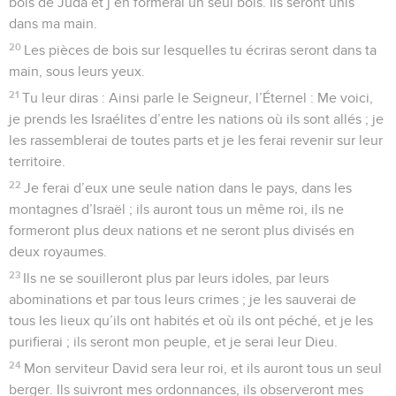
bois de Juda et j’en formerai un seul bois. Ils seront unis
dans ma main.
20
Les pièces de bois sur lesquelles tu écriras seront dans ta
main, sous leurs yeux.
21
Tu leur diras : Ainsi parle le Seigneur, l’Éternel : Me voici,
je prends les Israélites d’entre les nations où ils sont allés ; je
les rassemblerai de toutes parts et je les ferai revenir sur leur
territoire.
22
Je ferai d’eux une seule nation dans le pays, dans les
montagnes d’Israël ; ils auront tous un même roi, ils ne
formeront plus deux nations et ne seront plus divisés en
deux royaumes.
23
Ils ne se souilleront plus par leurs idoles, par leurs
abominations et par tous leurs crimes ; je les sauverai de
tous les lieux qu’ils ont habités et où ils ont péché, et je les
purifierai ; ils seront mon peuple, et je serai leur Dieu.
24
Mon serviteur David sera leur roi, et ils auront tous un seul
berger. Ils suivront mes ordonnances, ils observeront mes