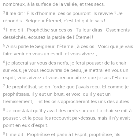
nombreux, à la surface de la vallée, et très secs.
3
Il me dit : Fils d’homme, ces os pourront-ils revivre ? Je
répondis : Seigneur Éternel, c’est toi qui le sais !
4
Il me dit : Prophétise sur ces os ! Tu leur diras : Ossements
desséchés, écoutez la parole de l’Éternel !
5
Ainsi parle le Seigneur, l’Éternel, à ces os : Voici que je vais
faire venir en vous un esprit, et vous vivrez ;
6
je placerai sur vous des nerfs, je ferai pousser de la chair
sur vous, je vous recouvrirai de peau, je mettrai en vous un
esprit, vous vivrez et vous reconnaîtrez que je suis l’Éternel.
7
Je prophétisai, selon l’ordre que j’avais reçu. Et comme je
prophétisais, il y eut un bruit, et voici qu’il y eut un
frémissement, – et les os s’approchèrent les uns des autres.
8
Je constatai qu’il y avait des nerfs sur eux. La chair se mit à
pousser, et la peau les recouvrit par-dessus, mais il n’y avait
point en eux d’esprit.
9
Il me dit : Prophétise et parle à l’Esprit, prophétise, fils