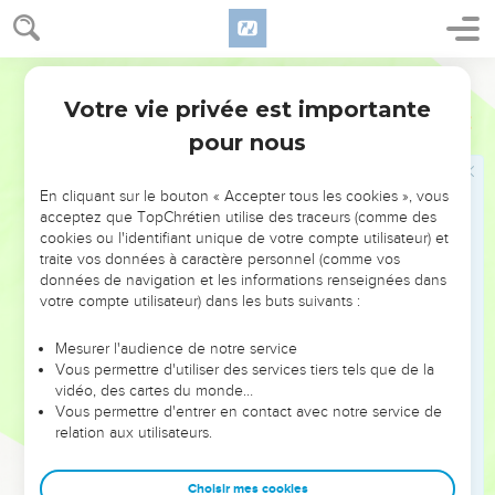
demeurent sur leurs ossements, Car la terreur des héros
(régnait) au pays des vivants !
28
Mais toi te voilà brisé, au milieu des incirconcis, Tu es
Segond 1978 (Colombe)
couché avec ceux qui ont été transpercés par l’épée !
Votre vie privée est importante
Ezéchiel
32
29
Voilà Édom, ses rois et tous ses princes Qui, malgré leur
pour nous
vaillance, ont été placés Avec ceux qui ont été transpercés
par l’épée ; Ils sont couchés avec les incirconcis, Avec ceux
En cliquant sur le bouton « Accepter tous les cookies », vous
qui descendent dans la fosse.
acceptez que TopChrétien utilise des traceurs (comme des
cookies ou l'identifiant unique de votre compte utilisateur) et
30
Voilà tous les princes du nord Et tous les Sidoniens, Qui
traite vos données à caractère personnel (comme vos
sont descendus avec les tués, Honteux, malgré la terreur
données de navigation et les informations renseignées dans
qu’inspirait leur vaillance ; Ces incirconcis sont couchés avec
votre compte utilisateur) dans les buts suivants :
ceux qui ont été transpercés, Et ils ont porté leur confusion
Avec ceux qui descendent dans la fosse.
Mesurer l'audience de notre service
Vous permettre d'utiliser des services tiers tels que de la
31
Le Pharaon les verra, Et il se consolera au sujet de toute sa
vidéo, des cartes du monde…
multitude, Ceux du Pharaon et de toute son armée qui ont
Vous permettre d'entrer en contact avec notre service de
relation aux utilisateurs.
été transpercés par l’épée, – Oracle du Seigneur, l’Éternel.
32
Car je répandrai ma terreur dans le pays des vivants ; Et on
Choisir mes cookies
le couchera au milieu des incirconcis, Avec ceux qui ont été