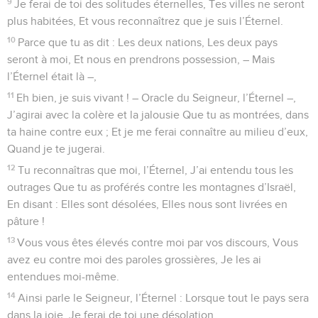
9
Je ferai de toi des solitudes éternelles, Tes villes ne seront
plus habitées, Et vous reconnaîtrez que je suis l’Éternel.
10
Parce que tu as dit : Les deux nations, Les deux pays
seront à moi, Et nous en prendrons possession, – Mais
l’Éternel était là –,
11
Eh bien, je suis vivant ! – Oracle du Seigneur, l’Éternel –,
J’agirai avec la colère et la jalousie Que tu as montrées, dans
ta haine contre eux ; Et je me ferai connaître au milieu d’eux,
Quand je te jugerai.
12
Tu reconnaîtras que moi, l’Éternel, J’ai entendu tous les
outrages Que tu as proférés contre les montagnes d’Israël,
En disant : Elles sont désolées, Elles nous sont livrées en
pâture !
13
Vous vous êtes élevés contre moi par vos discours, Vous
avez eu contre moi des paroles grossières, Je les ai
entendues moi-même.
14
Ainsi parle le Seigneur, l’Éternel : Lorsque tout le pays sera
dans la joie, Je ferai de toi une désolation.