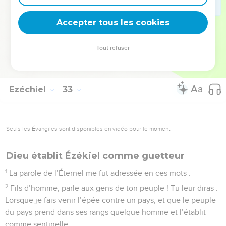
transpercés par l’épée, Le Pharaon et toute sa multitude, –
Accepter tous les cookies
Oracle du Seigneur, l’Éternel.
© Société biblique française – Bibli’O, 1978, avec autorisation. Pour vous procurer
Tout refuser
une Bible imprimée, rendez-vous sur www.editionsbiblio.fr
Ezéchiel
33
Seuls les Évangiles sont disponibles en vidéo pour le moment.
Dieu établit Ézékiel comme guetteur
1
La parole de l’Éternel me fut adressée en ces mots :
2
Fils d’homme, parle aux gens de ton peuple ! Tu leur diras :
Lorsque je fais venir l’épée contre un pays, et que le peuple
du pays prend dans ses rangs quelque homme et l’établit
comme sentinelle,