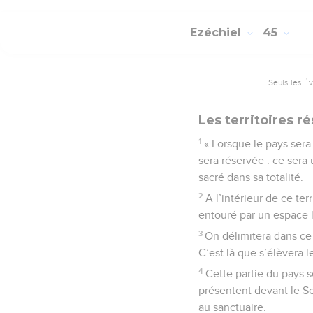
Ezéchiel
45
Seuls les É
Les territoires r
1
« Lorsque le pays sera 
sera réservée : ce sera 
sacré dans sa totalité.
2
A l’intérieur de ce te
entouré par un espace 
3
On délimitera dans ce 
C’est là que s’élèvera le
4
Cette partie du pays s
présentent devant le Se
au sanctuaire.