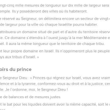
ngt-cinq mille mesures de longueur sur dix mille de largeur sera 
emple. Ils y posséderont des villes où ils habiteront.
re réservé au Seigneur, on délimitera encore un secteur de vingt
de largeur pour la ville où chaque Israélite pourra habiter.
ttribuera un domaine situé de part et d’autre du territoire réserv
le. Ce domaine s’étendra à l’ouest jusqu’à la mer Méditerranée et 
raël. Il aura la même longueur que le territoire de chaque tribu.
nt leur propre domaine en Israël. Ils n’opprimeront plus le peuple
ys aux tribus d’Israël. »
oirs du prince
e Seigneur Dieu : « Princes qui régnez sur Israël, vous avez vrai
ence et à la tyrannie, conformez-vous au droit et à la justice, 
. Je l’ordonne, moi, le Seigneur Dieu !
e de balances et de mesures justes.
et le bat pour les liquides doivent avoir la même capacité, soit l