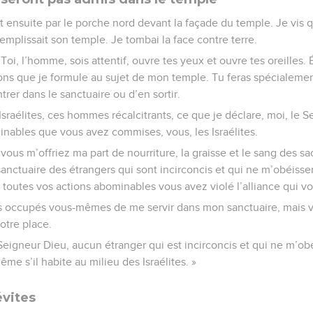
ensuite par le porche nord devant la façade du temple. Je vis q
mplissait son temple. Je tombai la face contre terre.
 Toi, l’homme, sois attentif, ouvre tes yeux et ouvre tes oreilles.
ions que je formule au sujet de mon temple. Tu feras spécialement
trer dans le sanctuaire ou d’en sortir.
Israélites, ces hommes récalcitrants, ce que je déclare, moi, le S
nables que vous avez commises, vous, les Israélites.
 m’offriez ma part de nourriture, la graisse et le sang des sac
anctuaire des étrangers qui sont incirconcis et qui ne m’obéisse
 toutes vos actions abominables vous avez violé l’alliance qui vo
s occupés vous-mêmes de me servir dans mon sanctuaire, mais 
votre place.
 Seigneur Dieu, aucun étranger qui est incirconcis et qui ne m’obé
me s’il habite au milieu des Israélites. »
évites