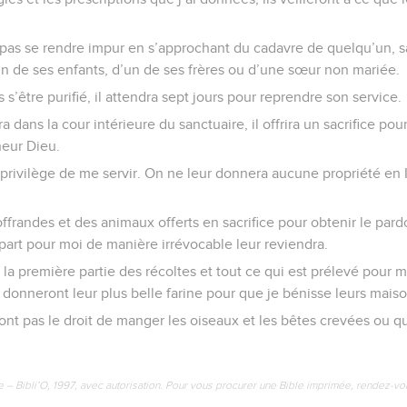
pas se rendre impur en s’approchant du cadavre de quelqu’un, sau
n de ses enfants, d’un de ses frères ou d’une sœur non mariée.
 s’être purifié, il attendra sept jours pour reprendre son service.
ra dans la cour intérieure du sanctuaire, il offrira un sacrifice pou
neur Dieu.
 privilège de me servir. On ne leur donnera aucune propriété en Is
 offrandes et des animaux offerts en sacrifice pour obtenir le pa
à part pour moi de manière irrévocable leur reviendra.
 la première partie des récoltes et tout ce qui est prélevé pour m
r donneront leur plus belle farine pour que je bénisse leurs maiso
ront pas le droit de manger les oiseaux et les bêtes crevées ou q
e – Bibli’O, 1997, avec autorisation. Pour vous procurer une Bible imprimée, rendez-vo