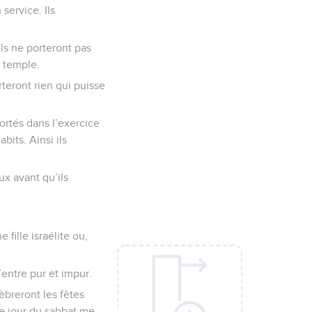
service. Ils
Ils ne porteront pas
e temple.
orteront rien qui puisse
ortés dans l’exercice
bits. Ainsi ils
ux avant qu’ils
fille israélite ou,
’entre pur et impur.
lèbreront les fêtes
 le jour du sabbat me