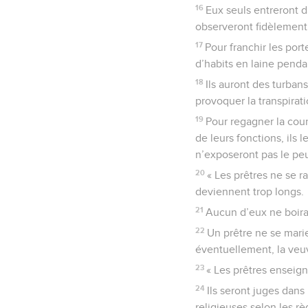
16
Eux seuls entreront d
observeront fidèlement 
17
Pour franchir les port
d’habits en laine pendan
18
Ils auront des turbans 
provoquer la transpirati
19
Pour regagner la cour
de leurs fonctions, ils 
n’exposeront pas le peu
20
« Les prêtres ne se r
deviennent trop longs.
21
Aucun d’eux ne boira 
22
Un prêtre ne se mari
éventuellement, la veuv
23
« Les prêtres enseign
24
Ils seront juges dans 
religieuses selon les rè