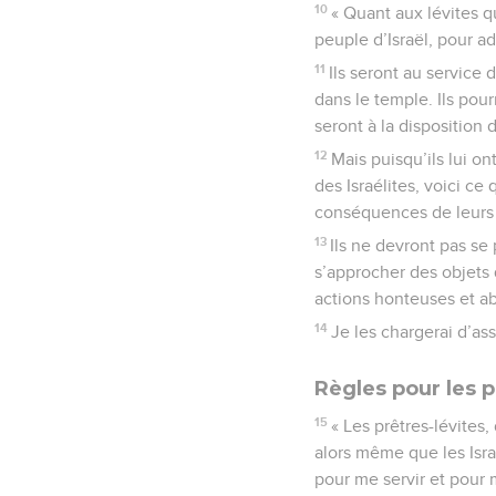
10
« Quant aux lévites 
peuple d’Israël, pour ad
11
Ils seront au service
dans le temple. Ils pour
seront à la disposition 
12
Mais puisqu’ils lui on
des Israélites, voici ce 
conséquences de leurs 
13
Ils ne devront pas se
s’approcher des objets 
actions honteuses et a
14
Je les chargerai d’as
Règles pour les p
15
« Les prêtres-lévites
alors même que les Isra
pour me servir et pour m’