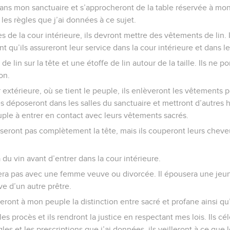
ans mon sanctuaire et s’approcheront de la table réservée à mon 
les règles que j’ai données à ce sujet.
es de la cour intérieure, ils devront mettre des vêtements de lin. 
t qu’ils assureront leur service dans la cour intérieure et dans l
de lin sur la tête et une étoffe de lin autour de la taille. Ils ne p
on.
 extérieure, où se tient le peuple, ils enlèveront les vêtements p
les déposeront dans les salles du sanctuaire et mettront d’autres ha
ple à entrer en contact avec leurs vêtements sacrés.
aseront pas complètement la tête, mais ils couperont leurs cheve
du vin avant d’entrer dans la cour intérieure.
era pas avec une femme veuve ou divorcée. Il épousera une jeune 
e d’un autre prêtre.
eront à mon peuple la distinction entre sacré et profane ainsi qu
les procès et ils rendront la justice en respectant mes lois. Ils cé
gles et les prescriptions que j’ai données, ils veilleront à ce que