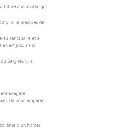
attribué aux lévites qui
-cinq mille mesures de
é au sanctuaire et à
à l’est jusqu’à la
 du Seigneur, ils
ment exagéré !
cessez de vous emparer
e dixième d’un homer,