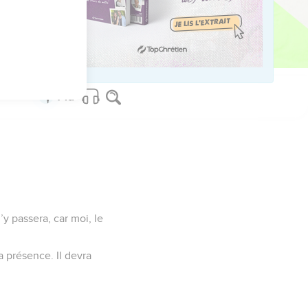
us sur www.editionsbiblio.fr
y passera, car moi, le
a présence. Il devra