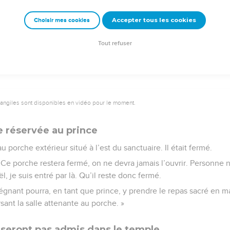
eur Dieu. »
Accepter tous les cookies
Choisir mes cookies
e – Bibli’O, 1997, avec autorisation. Pour vous procurer une Bible imprimée, rendez-vo
Tout refuser
vangiles sont disponibles en vidéo pour le moment.
e réservée au prince
orche extérieur situé à l’est du sanctuaire. Il était fermé.
 Ce porche restera fermé, on ne devra jamais l’ouvrir. Personne n’
l, je suis entré par là. Qu’il reste donc fermé.
gnant pourra, en tant que prince, y prendre le repas sacré en m
rsant la salle attenante au porche. »
 seront pas admis dans le temple