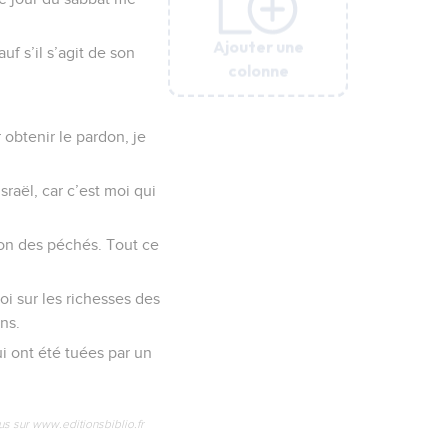
Ajouter une
Ajouter une
Ajouter une
Ajouter une
Ajouter une
f s’il s’agit de son
colonne
colonne
colonne
colonne
colonne
r obtenir le pardon, je
raël, car c’est moi qui
rdon des péchés. Tout ce
oi sur les richesses des
ns.
ui ont été tuées par un
us sur www.editionsbiblio.fr