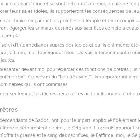
qui m’ont abandonné et se sont détournés de moi, en même temp
orer leurs sales idoles, ils supporteront les conséquences de leur
 du sanctuaire en gardant les porches du temple et en accompliss
ront égorger les animaux destinés aux sacrifices complets et aux a
du peuple.
t servi d’intermédiaires auprès des idoles et qu’ils ont même été à
que j’affirme, moi, le Seigneur Dieu : Je vais intervenir contre eux
fautes.
 présenter devant moi pour exercer des fonctions de prêtres ; ils
qui me sont réservés ni du “lieu très saint”. Ils supporteront ain
bominables qu’ils ont commises.
surer seulement les tâches nécessaires au fonctionnement et aux 
rêtres
, descendants de Sadoc, ont, pour leur part, appliqué fidèlement 
élites se détournaient de moi, le Seigneur. Eux seuls pourront 
offrir la graisse et le sang des sacrifices, je l’affirme, moi, le Se