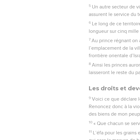
5
Un autre secteur de vi
assurent le service du t
6
Le long de ce territoi
longueur sur cinq mille 
7
Au prince régnant on a
l’emplacement de la vil
frontière orientale d’Is
8
Ainsi les princes auro
laisseront le reste du pa
Les droits et dev
9
Voici ce que déclare l
Renoncez donc à la viol
des biens de mon peuple
10
« Que chacun se serv
11
L’éfa pour les grains 