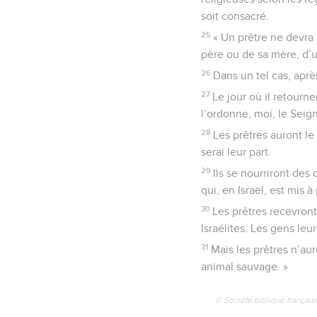
soit consacré.
25
« Un prêtre ne devra 
père ou de sa mère, d’u
26
Dans un tel cas, après
27
Le jour où il retourne
l’ordonne, moi, le Seig
28
Les prêtres auront le
serai leur part.
29
Ils se nourriront des
qui, en Israël, est mis 
30
Les prêtres recevront
Israélites. Les gens leu
31
Mais les prêtres n’au
animal sauvage. »
© Société biblique français