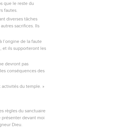
s que le reste du
s fautes.
ant diverses tâches
utres sacrifices. Ils
 l’origine de la faute
, et ils supporteront les
 ne devront pas
si les conséquences des
activités du temple. »
les règles du sanctuaire
se présenter devant moi
igneur Dieu.