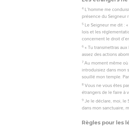
4
L’homme me conduisit 
présence du Seigneur re
5
Le Seigneur me dit : «
lois et les réglementat
concernent le droit d’en
6
« Tu transmettras aux 
assez des actions abomi
7
Au moment même où vous
introduisiez dans mon s
souillé mon temple. Par
8
Vous ne vous êtes pa
étrangers de le faire à 
9
Je le déclare, moi, le
dans mon sanctuaire, mê
Règles pour les l