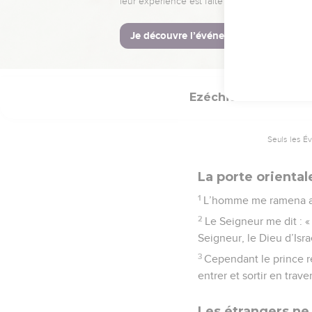
l’affirme, moi, le Seign
© Société biblique français
Ezéchiel
44
Seuls les É
La porte oriental
1
L’homme me ramena au p
2
Le Seigneur me dit : «
Seigneur, le Dieu d’Israë
3
Cependant le prince ré
entrer et sortir en trave
Les étrangers ne