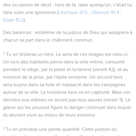
des occasions de deuil ; hors de là, raser quelqu'un, c'était lui
faire subir une ignominie (
Lévitique 21.5
;
2Samuel 10.4
;
Esaïe 15.2
).
Des balances
: emblème de la justice de Dieu qui assignera à
chacun sa part dans le châtiment commun.
2
Tu en brûleras un tiers
. Le sens de ces images est celui-ci :
Un tiers des habitants périra dans la ville même, consumé
pendant le siège, par la peste et la famine (verset 42), et au
moment de la prise, par l'épée ennemie. Un second tiers
sera surpris dans sa fuite et massacré dans les campagnes
autour de la ville. Le troisième tiers ira en captivité. Mais ces
derniers eux-mêmes ne seront pas tous sauvés (verset 3). Le
glaive qui les poursuit figure le danger continuel dans lequel
ils devront vivre au milieu de leurs ennemis.
3
Tu en prendras une petite quantité
. Cette portion du