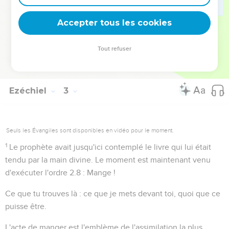
en s'évanouissant, jusqu'au silence complet de la ruine
Accepter tous les cookies
totale.
Tout refuser
Autres ressources sur theotex.org, contact theotex@gmail.com
Ezéchiel
3
Seuls les Évangiles sont disponibles en vidéo pour le moment.
1
Le prophète avait jusqu'ici contemplé le livre qui lui était
tendu par la main divine. Le moment est maintenant venu
d'exécuter l'ordre
2.8
: Mange !
Ce que tu trouves là
: ce que je mets devant toi, quoi que ce
puisse être.
L'acte de
manger
est l'emblème de l'assimilation la plus