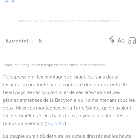
34.14
.
Autres ressources sur theotex.org, contact theotex@gmail.com
Ezéchiel
6
Seuls les Évangiles sont disponibles en vidéo pour le moment.
2
L'expression :
les montagnes d'Israël
, est sans doute
inspirée au prophète par le contraste douloureux entre le
beau pays de ses souvenirs et de ses affections et ces
plaines immenses de la Babylonie qu'il a maintenant sous les
yeux. Mais ces montagnes de la Terre Sainte, qu'en avaient
fait les Israélites ? Des hauts lieux, foyers d'idolâtrie dès le
temps de Salomon (
1Rois 11.7
).
Le peuple aurait dû détruire les autels dressés sur les hauts