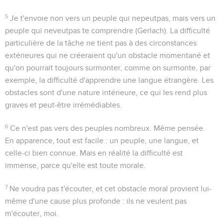
5
Je t'envoie non vers un peuple qui ne
peut
pas, mais vers un
peuple qui ne
veut
pas te comprendre
(Gerlach). La difficulté
particulière de la tâche ne tient pas à des circonstances
extérieures qui ne créeraient qu'un obstacle momentané et
qu'on pourrait toujours surmonter, comme on surmonte, par
exemple, la difficulté d'apprendre une langue étrangère. Les
obstacles sont d'une nature intérieure, ce qui les rend plus
graves et peut-être irrémédiables.
6
Ce n'est pas vers des peuples nombreux
. Même pensée.
En apparence, tout est facile :
un
peuple,
une
langue, et
celle-ci bien connue. Mais en réalité la difficulté est
immense, parce qu'elle est toute morale.
7
Ne voudra pas t'écouter
, et cet obstacle moral provient lui-
même d'une cause plus profonde :
ils ne veulent pas
m'écouter
,
moi
.