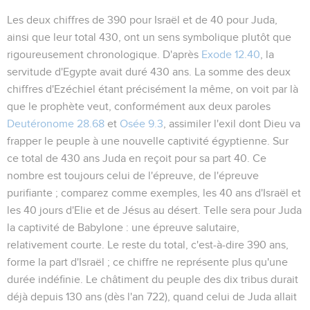
Les deux chiffres de 390 pour Israël et de 40 pour Juda,
ainsi que leur total 430, ont un sens symbolique plutôt que
rigoureusement chronologique. D'après
Exode 12.40
, la
servitude d'Egypte avait duré 430 ans. La somme des deux
chiffres d'Ezéchiel étant précisément la même, on voit par là
que le prophète veut, conformément aux deux paroles
Deutéronome 28.68
et
Osée 9.3
, assimiler l'exil dont Dieu va
frapper le peuple à une nouvelle captivité égyptienne. Sur
ce total de 430 ans Juda en reçoit pour sa part 40. Ce
nombre est toujours celui de l'épreuve, de l'épreuve
purifiante ; comparez comme exemples, les 40 ans d'Israël et
les 40 jours d'Elie et de Jésus au désert. Telle sera pour Juda
la captivité de Babylone : une épreuve salutaire,
relativement courte. Le reste du total, c'est-à-dire 390 ans,
forme la part d'Israël ; ce chiffre ne représente plus qu'une
durée indéfinie. Le châtiment du peuple des dix tribus durait
déjà depuis 130 ans (dès l'an 722), quand celui de Juda allait