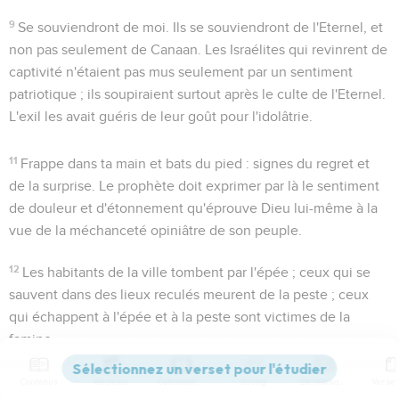
9
Se souviendront de moi
. Ils se souviendront de l'Eternel, et
non pas seulement de Canaan. Les Israélites qui revinrent de
captivité n'étaient pas mus seulement par un sentiment
patriotique ; ils soupiraient surtout après le culte de l'Eternel.
L'exil les avait guéris de leur goût pour l'idolâtrie.
11
Frappe dans ta main et bats du pied
: signes du regret et
de la surprise. Le prophète doit exprimer par là le sentiment
de douleur et d'étonnement qu'éprouve Dieu lui-même à la
vue de la méchanceté opiniâtre de son peuple.
12
Les habitants de la ville tombent par l'épée ; ceux qui se
sauvent dans des lieux reculés meurent de la peste ; ceux
qui échappent à l'épée et à la peste sont victimes de la
famine.
13
Comparez versets 4 à 6.
Contenus
Versions
Commentaires
Strong
Dictionnaire