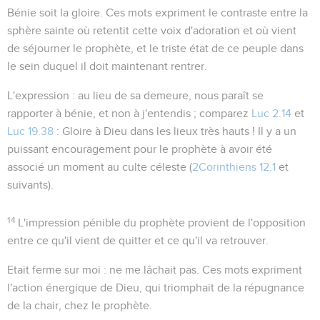
Bénie soit la gloire
. Ces mots expriment le contraste entre la
sphère sainte où retentit cette voix d'adoration et où vient
de séjourner le prophète, et le triste état de ce peuple dans
le sein duquel il doit maintenant rentrer.
L'expression :
au lieu de sa demeure
, nous paraît se
rapporter à
bénie
, et non à
j'entendis
; comparez
Luc 2.14
et
Luc 19.38
:
Gloire à Dieu dans les lieux très hauts !
Il y a un
puissant encouragement pour le prophète à avoir été
associé un moment au culte céleste (
2Corinthiens 12.1
et
suivants).
14
L'impression pénible du prophète provient de l'opposition
entre ce qu'il vient de quitter et ce qu'il va retrouver.
Etait ferme sur moi
: ne me lâchait pas. Ces mots expriment
l'action énergique de Dieu, qui triomphait de la répugnance
de la chair, chez le prophète.