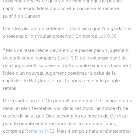
troisième tiers est ce qu'il y a de meilleur dans le peuple
captif, le résidu fidèle qui doit être conservé et ramené
purifié en Canaan.
Dans les plis de ton vêtement
: C'est ainsi que l'on gardait les
choses que l'on voulait préserver. Comparez
Luc 6.38
.
4
Mais ce reste même devra encore passer par un jugement
de purification, comparez
Esaïe 6.13
où il est aussi parlé de
deux jugements successifs. Cette parole exprime clairement
l'idée d'un nouveau jugement postérieur à celui de la
captivité de Babylone, et qui frappera un jour le peuple
rétabli.
De là sortira un feu
. On pourrait, en prenant ici l'image du feu
dans un sens favorable, voir dans ces mots l'annonce d'une
œuvre de salut que Dieu accomplira au moyen de Ce reste
pour le peuple entier restauré dans les derniers jours ;
comparez
Romains 11.32
. Mais il est plus naturel d'interpréter