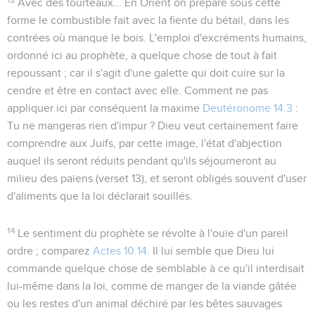
Avec des tourteaux...
En Orient on prépare sous cette
forme le combustible fait avec la fiente du bétail, dans les
contrées où manque le bois. L'emploi d'excréments humains,
ordonné ici au prophète, a quelque chose de tout à fait
repoussant ; car il s'agit d'une galette qui doit cuire sur la
cendre et être en contact avec elle. Comment ne pas
appliquer ici par conséquent la maxime
Deutéronome 14.3
:
Tu ne mangeras rien d'impur ?
Dieu veut certainement faire
comprendre aux Juifs, par cette image, l'état d'abjection
auquel ils seront réduits pendant qu'ils séjourneront au
milieu des païens (verset 13), et seront obligés souvent d'user
d'aliments que la loi déclarait souillés.
14
Le sentiment du prophète se révolte à l'ouïe d'un pareil
ordre ; comparez
Actes 10.14
. Il lui semble que Dieu lui
commande quelque chose de semblable à ce qu'il interdisait
lui-même dans la loi, comme de manger de la viande gâtée
ou les restes d'un animal déchiré par les bêtes sauvages