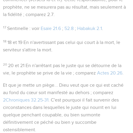
prophète, ne se mesurera pas au résultat, mais seulement à
la fidélité ; comparez
2.7
.
17
Sentinelle
: voir
Esaïe 21.6
;
52.8
;
Habakuk 2.1
.
18
18 et 19
En n'avertissant pas celui qui court à la mort, le
serviteur s'attire la mort.
20
20 et 21
En n'arrêtant pas le juste qui se détourne de la
vie, le prophète se prive de la vie ; comparez
Actes 20.26
.
Et que je mette un piège...
Dieu veut que ce qui est caché
au fond du cœur soit manifesté au dehors ; comparez
2Chroniques 32.25-31
. C'est pourquoi il fait survenir des
circonstances dans lesquelles le juste qui nourrit en lui
quelque penchant coupable, ou bien surmonte
définitivement ce péché ou bien y succombe
ostensiblement.