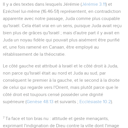
Il y a des textes dans lesquels Jérémie (
Jérémie 3.11
) et
Ezéchiel lui-même (
16.46-51
) représentent, en contradiction
apparente avec notre passage, Juda comme plus coupable
qu'lsraël. Cela était vrai en un sens, puisque Juda avait reçu
bien plus de grâces qu'Israël ; mais d'autre part il y avait en
Juda un noyau fidèle qui pouvait plus aisément être purifié
et, une fois ramené en Canaan, être employé au
rétablissement de la théocratie.
Le côté
gauche
est attribué à Israël et le côté
droit
à Juda,
non parce qu'Israël était au nord et Juda au sud, par
conséquent le premier à la gauche, et le second à la droite
de celui qui regarde vers l'Orient, mais plutôt parce que le
côté droit est toujours censé posséder une dignité
supérieure (
Genèse 48.13
et suivants ;
Ecclésiaste 10.2
).
7
Ta face et ton bras nu
: attitude et geste menaçants,
exprimant l'indignation de Dieu contre la ville dont l'image