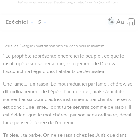
Autres ressources sur theotex.org, contact theotex@gmail.com
Ezéchiel
5
Seuls les Évangiles sont disponibles en vidéo pour le moment.
1
Le prophète représente encore ici le peuple ; ce que le
rasoir opère sur sa personne, le jugement de Dieu va
l'accomplir à l'égard des habitants de Jérusalem.
Une lame.... un rasoir
. Le mot traduit ici par
lame : chérev
, se
dit ordinairement de l'épée d'un guerrier, mais s'emploie
souvent aussi pour d'autres instruments tranchants. Le sens
est donc : Une lame... dont tu te serviras comme de rasoir. Il
est évident que le mot
chérev
, par son sens ordinaire, devait
faire penser à
l'épée
de l'ennemi.
Ta tête... ta barbe
. On ne se rasait chez les Juifs que dans