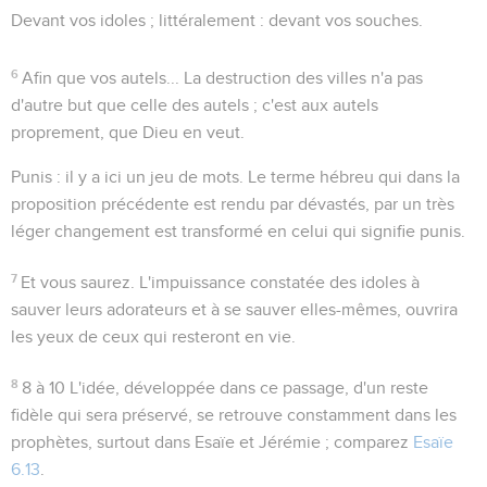
Devant vos idoles
; littéralement :
devant vos souches
.
6
Afin que vos autels...
La destruction des villes n'a pas
d'autre but que celle des autels ; c'est aux autels
proprement, que Dieu en veut.
Punis
: il y a ici un jeu de mots. Le terme hébreu qui dans la
proposition précédente est rendu par
dévastés
, par un très
léger changement est transformé en celui qui signifie
punis
.
7
Et vous saurez
. L'impuissance constatée des idoles à
sauver leurs adorateurs et à se sauver elles-mêmes, ouvrira
les yeux de ceux qui resteront en vie.
8
8 à 10
L'idée, développée dans ce passage, d'un
reste
fidèle qui sera préservé, se retrouve constamment dans les
prophètes, surtout dans Esaïe et Jérémie ; comparez
Esaïe
6.13
.