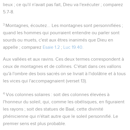
lieux ; ce qu'il n'avait pas fait, Dieu va l'exécuter ; comparez
5.7-8
.
3
Montagnes, écoutez...
Les montagnes sont personnifiées ;
quand les hommes qui pourraient entendre ou parler sont
sourds ou muets, c'est aux êtres inanimés que Dieu en
appelle ; comparez
Esaïe 1.2
;
Luc 19.40
.
Aux vallées et aux ravins
. Ces deux termes correspondent à
ceux de
montagnes
et de
collines
. C'était dans ces vallons
qu'à l'ombre des bois sacrés on se livrait à l'idolâtrie et à tous
les vices qui l'accompagnaient (verset 13).
4
Vos colonnes solaires
: soit des colonnes élevées à
l'honneur du soleil, qui, comme les obélisques, en figuraient
les rayons ; soit des statues de Baal, cette divinité
phénicienne qui n'était autre que le soleil personnifié. Le
premier sens est plus probable.