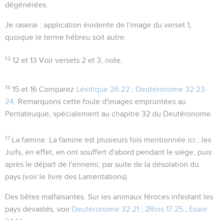
dégénérées.
Je raserai
: application évidente de l'image du verset 1,
quoique le terme hébreu soit autre.
12
12 et 13
Voir versets 2 et 3, note.
15
15 et 16
Comparez
Lévitique 26.22
;
Deutéronome 32.23-
24
. Remarquons cette foule d'images empruntées au
Pentateuque, spécialement au chapitre 32 du Deutéronome.
17
La famine
. La famine est plusieurs fois mentionnée ici ; les
Juifs, en effet, en ont souffert d'abord pendant le siège, puis
après le départ de l'ennemi, par suite de la désolation du
pays (voir le livre des Lamentations).
Des bêtes malfaisantes
. Sur les animaux féroces infestant les
pays dévastés, voir
Deutéronome 32.21
;
2Rois 17.25
;
Esaïe