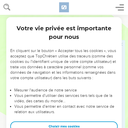
8
Ne sois pas rebelle
. Tu deviendrais rebelle comme eux, si
tu te dérobais à ta mission. Ne pas faire le bien commandé
équivaut à faire le mal.
Bible annotée
Votre vie privée est importante
Ezéchiel
2
9
Un livre roulé
. Voir
Jérémie 36.2
, note. Cette image signifie
pour nous
que le message dont le prophète est chargé, est
positivement déterminé et ne doit pas être altéré par lui.
En cliquant sur le bouton « Accepter tous les cookies », vous
acceptez que TopChrétien utilise des traceurs (comme des
10
Les caractères étaient tracés sur
les deux côtés
du
cookies ou l'identifiant unique de votre compte utilisateur) et
rouleau. Ce trait indique sans doute l'abondance des
traite vos données à caractère personnel (comme vos
données de navigation et les informations renseignées dans
malheurs annoncés dans ce volume (
Apocalypse 5.1
). La
votre compte utilisateur) dans les buts suivants :
place avait manqué avant que l'énumération des malheurs
fût achevée ; il avait fallu employer le revers du rouleau. Le
Mesurer l'audience de notre service
livre même du prophète nous dira quel était le contenu de
Vous permettre d'utiliser des services tiers tels que de la
vidéo, des cartes du monde…
ce rouleau : c'était l'annonce de la ruine du temple et de la
Vous permettre d'entrer en contact avec notre service de
destruction du royaume de Juda.
relation aux utilisateurs.
Chants funèbres, lamentations...
Les trois termes employés
Choisir mes cookies
paraissent avoir une force décroissante : c'est un bruit qui va