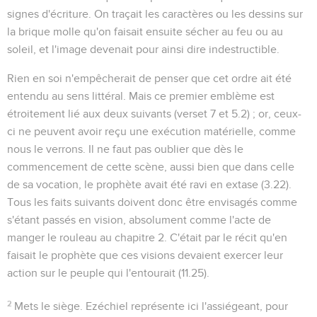
signes d'écriture. On traçait les caractères ou les dessins sur
la brique molle qu'on faisait ensuite sécher au feu ou au
soleil, et l'image devenait pour ainsi dire indestructible.
Rien en soi n'empêcherait de penser que cet ordre ait été
entendu au sens littéral. Mais ce premier emblème est
étroitement lié aux deux suivants (verset 7 et
5.2
) ; or, ceux-
ci ne peuvent avoir reçu une exécution matérielle, comme
nous le verrons. Il ne faut pas oublier que dès le
commencement de cette scène, aussi bien que dans celle
de sa vocation, le prophète avait été ravi en extase (
3.22
).
Tous les faits suivants doivent donc être envisagés comme
s'étant passés en vision, absolument comme l'acte de
manger le rouleau au chapitre 2. C'était par le récit qu'en
faisait le prophète que ces visions devaient exercer leur
action sur le peuple qui l'entourait (
11.25
).
2
Mets le siège
. Ezéchiel représente ici l'assiégeant, pour