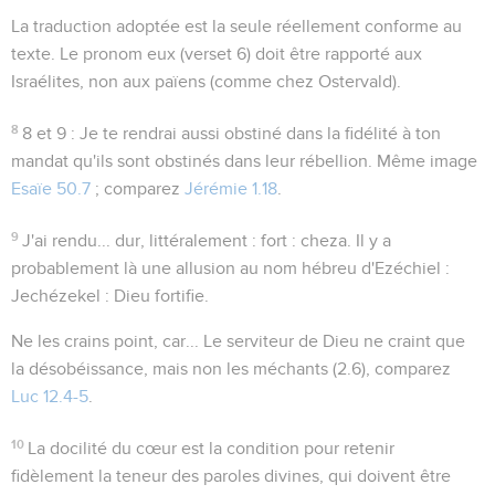
La traduction adoptée est la seule réellement conforme au
texte. Le pronom
eux
(verset 6) doit être rapporté aux
Israélites, non aux païens (comme chez Ostervald).
8
8 et 9
: Je te rendrai aussi obstiné dans la fidélité à ton
mandat qu'ils sont obstinés dans leur rébellion. Même image
Esaïe 50.7
; comparez
Jérémie 1.18
.
9
J'ai rendu... dur
, littéralement :
fort : cheza
. Il y a
probablement là une allusion au nom hébreu d'Ezéchiel :
Jechézekel : Dieu fortifie
.
Ne les crains point, car...
Le serviteur de Dieu ne craint que
la désobéissance, mais non les méchants (
2.6
), comparez
Luc 12.4-5
.
10
La docilité du cœur est la condition pour retenir
fidèlement la teneur des paroles divines, qui doivent être