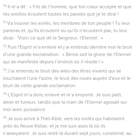
10
Il m’a dit : « Fils de l’homme, que ton cœur accepte et que
tes oreilles écoutent toutes les paroles que je te dirai !
11
Va trouver les exilés, les membres de ton peuple ! Tu leur
parleras et, qu'ils écoutent ou qu'ils n'écoutent pas, tu leur
diras : ‘Voici ce que dit le Seigneur, l'Eternel.’ »
12
Puis l'Esprit m’a enlevé et j’ai entendu derrière moi le bruit
d’une grande exclamation : « Bénie soit la gloire de l'Eternel
qui se manifeste depuis l’endroit où il réside ! »
13
J’ai entendu le bruit des ailes des êtres vivants qui se
touchaient l'une l'autre, le bruit des roues auprès d'eux et le
bruit de cette grande exclamation.
14
L'Esprit m’a donc enlevé et m’a emporté. Je suis parti,
amer et furieux, tandis que la main de l'Eternel agissait sur
moi avec puissance.
15
Je suis arrivé à Thel-Abib, vers les exilés qui habitaient
près du fleuve Kebar, et je me suis assis là où ils
s’asseyaient. Je suis resté là durant sept jours, consterné, au