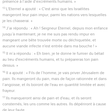
présence à l’aide d’excréments humains. »
13
L'Eternel a ajouté : « C'est ainsi que les Israélites
mangeront leur pain impur, parmi les nations vers lesquelles
je les chasserai. »
14
J’ai répondu : « Ah ! Seigneur Eternel, depuis mon enfance
jusqu’à maintenant, je ne me suis pas rendu impur en
mangeant une bête trouvée morte ou déchiquetée, et
aucune viande infecte n'est entrée dans ma bouche ! »
15
Il m’a répondu : « Eh bien, je te donne le fumier du bétail
au lieu d'excréments humains, et tu prépareras ton pain
dessus. »
16
Il a ajouté : « Fils de l’homme, je vais priver Jérusalem de
pain. Ils mangeront du pain, mais de façon rationnée et dans
l’angoisse, et ils boiront de l'eau en quantité limitée et avec
frayeur.
17
Ils manqueront ainsi de pain et d'eau, et ils seront
consternés, les uns comme les autres. Ils dépériront à cause
de leur faute.