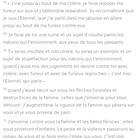
13
» J’irai jusqu’au bout de ma colère, je ferai reposer ma
fureur sur eux et j’obtiendrai réparation. Ils reconnaîtront que
je suis l'Eternel, que j'ai parlé dans ma jalousie en allant
jusqu’au bout de ma fureur contre eux.
14
Je ferai de toi une ruine et un sujet d’insulte parmi les
nations qui t'environnent, aux yeux de tous les passants.
15
Tu seras insultée et ridiculisée, tu seras un exemple et un
sujet de stupéfaction pour les nations qui t'environnent,
quand j’aurai mis des jugements en œuvre contre toi avec
colère, avec fureur et avec de furieux reproches – c'est moi,
l'Eternel, qui parle –
16
quand j’aurai lancé sur vous les flèches funestes et
destructrices de la famine, celles que j'enverrai pour vous
détruire. J’augmenterai la rigueur de la famine qui pèsera sur
vous et je vous priverai de pain.
17
J'enverrai contre vous la famine et les bêtes féroces ; elles
vous priveront d'enfants. La peste et la violence passeront au
milieu de vous et je ferai venir l'épée sur vous. C'est moi,