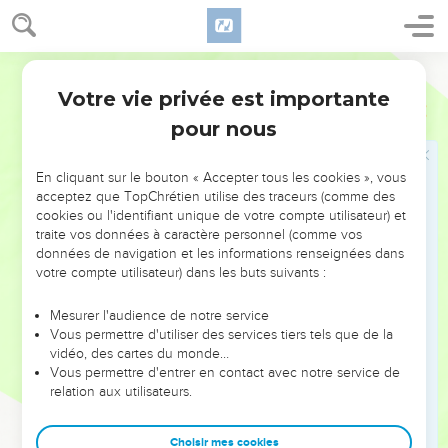
Eux et leurs ancêtres se sont révoltés contre moi jusqu'à
aujourd’hui.
4
Segond 21
Ce sont des enfants à la tête dure et au cœur endurci. Je
t'envoie vers eux et tu leur diras : ‘Voici ce que dit le
Votre vie privée est importante
Ezéchiel
2
Seigneur, l'Eternel.’
pour nous
5
Qu'ils écoutent ou qu'ils n'écoutent pas – en effet, c'est
une communauté de rebelles – ils sauront ainsi qu'il y a un
En cliquant sur le bouton « Accepter tous les cookies », vous
prophète au milieu d'eux.
acceptez que TopChrétien utilise des traceurs (comme des
cookies ou l'identifiant unique de votre compte utilisateur) et
6
Quant à toi, fils de l’homme, n’aie pas peur d’eux, n’aie pas
traite vos données à caractère personnel (comme vos
peur de leurs discours, même si tu as pour compagnie des
données de navigation et les informations renseignées dans
ronces et des épines et que tu habites avec des scorpions.
votre compte utilisateur) dans les buts suivants :
N’aie pas peur de leurs discours et ne te laisse pas effrayer
Mesurer l'audience de notre service
par eux, même si c’est une communauté de rebelles.
Vous permettre d'utiliser des services tiers tels que de la
7
Tu leur diras mes paroles, qu'ils écoutent ou qu'ils
vidéo, des cartes du monde…
Vous permettre d'entrer en contact avec notre service de
n'écoutent pas. En effet, ce sont des rebelles.
relation aux utilisateurs.
8
Quant à toi, fils de l’homme, écoute ce que je vais te dire !
Ne te montre pas rebelle comme cette communauté de
Choisir mes cookies