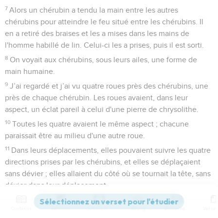
7
Alors un chérubin a tendu la main entre les autres
chérubins pour atteindre le feu situé entre les chérubins. Il
en a retiré des braises et les a mises dans les mains de
l'homme habillé de lin. Celui-ci les a prises, puis il est sorti.
8
On voyait aux chérubins, sous leurs ailes, une forme de
main humaine.
9
J’ai regardé et j’ai vu quatre roues près des chérubins, une
près de chaque chérubin. Les roues avaient, dans leur
aspect, un éclat pareil à celui d'une pierre de chrysolithe.
10
Toutes les quatre avaient le même aspect ; chacune
paraissait être au milieu d'une autre roue.
11
Dans leurs déplacements, elles pouvaient suivre les quatre
directions prises par les chérubins, et elles se déplaçaient
sans dévier ; elles allaient du côté où se tournait la tête, sans
dévier dans leur déplacement.
12
Tout le corps des chérubins – y compris leur dos, leurs
Contenus
Versions
Commentaires
Strong
Dictionnaire
mains et leurs ailes – était couvert d'yeux tout autour, ainsi