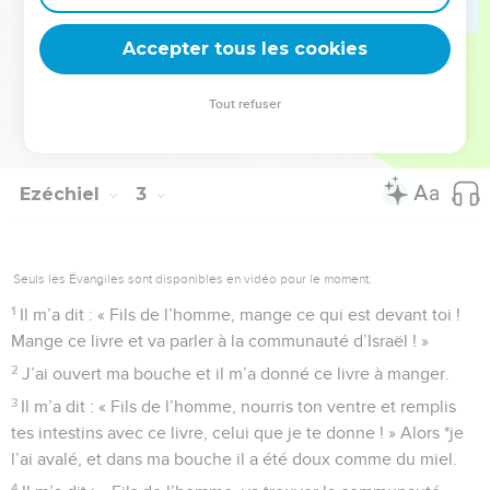
rebelles ! Ouvre ta bouche et mange ce que je vais te
donner ! »
Accepter tous les cookies
9
J’ai regardé et j’ai vu qu’une main était tendue vers moi ;
elle tenait un livre.
Tout refuser
10
Il l’a déroulé devant moi : écrit des deux côtés, il contenait
des complaintes, des lamentations et des gémissements.
Ezéchiel
3
Seuls les Évangiles sont disponibles en vidéo pour le moment.
1
Il m’a dit : « Fils de l’homme, mange ce qui est devant toi !
Mange ce livre et va parler à la communauté d’Israël ! »
2
J’ai ouvert ma bouche et il m’a donné ce livre à manger.
3
Il m’a dit : « Fils de l’homme, nourris ton ventre et remplis
tes intestins avec ce livre, celui que je te donne ! » Alors *je
l’ai avalé, et dans ma bouche il a été doux comme du miel.
4