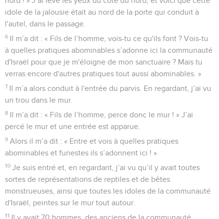
nord ! » J’ai levé les yeux du côté du nord, et voici que cette
idole de la jalousie était au nord de la porte qui conduit à
l'autel, dans le passage.
6
Il m’a dit : « Fils de l’homme, vois-tu ce qu'ils font ? Vois-tu
à quelles pratiques abominables s’adonne ici la communauté
d'Israël pour que je m'éloigne de mon sanctuaire ? Mais tu
verras encore d'autres pratiques tout aussi abominables. »
7
Il m’a alors conduit à l'entrée du parvis. En regardant, j’ai vu
un trou dans le mur.
8
Il m’a dit : « Fils de l’homme, perce donc le mur ! » J’ai
percé le mur et une entrée est apparue.
9
Alors il m’a dit : « Entre et vois à quelles pratiques
abominables et funestes ils s’adonnent ici ! »
10
Je suis entré et, en regardant, j’ai vu qu’il y avait toutes
sortes de représentations de reptiles et de bêtes
monstrueuses, ainsi que toutes les idoles de la communauté
d'Israël, peintes sur le mur tout autour.
11
Il y avait 70 hommes, des anciens de la communauté