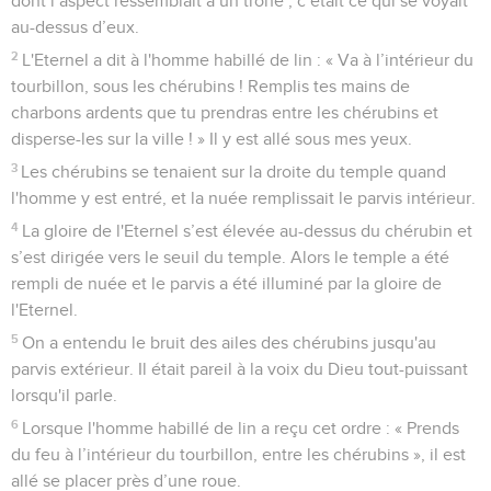
dont l’aspect ressemblait à un trône ; c’était ce qui se voyait
au-dessus d’eux.
2
L'Eternel a dit à l'homme habillé de lin : « Va à l’intérieur du
tourbillon, sous les chérubins ! Remplis tes mains de
charbons ardents que tu prendras entre les chérubins et
disperse-les sur la ville ! » Il y est allé sous mes yeux.
3
Les chérubins se tenaient sur la droite du temple quand
l'homme y est entré, et la nuée remplissait le parvis intérieur.
4
La gloire de l'Eternel s’est élevée au-dessus du chérubin et
s’est dirigée vers le seuil du temple. Alors le temple a été
rempli de nuée et le parvis a été illuminé par la gloire de
l'Eternel.
5
On a entendu le bruit des ailes des chérubins jusqu'au
parvis extérieur. Il était pareil à la voix du Dieu tout-puissant
lorsqu'il parle.
6
Lorsque l'homme habillé de lin a reçu cet ordre : « Prends
du feu à l’intérieur du tourbillon, entre les chérubins », il est
allé se placer près d’une roue.