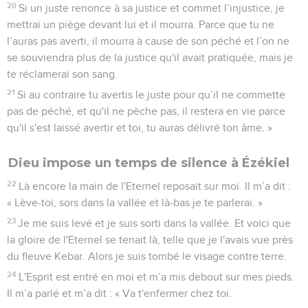
20
Si un juste renonce à sa justice et commet l’injustice, je
mettrai un piège devant lui et il mourra. Parce que tu ne
l’auras pas averti, il mourra à cause de son péché et l’on ne
se souviendra plus de la justice qu'il avait pratiquée, mais je
te réclamerai son sang.
21
Si au contraire tu avertis le juste pour qu’il ne commette
pas de péché, et qu'il ne pèche pas, il restera en vie parce
qu'il s'est laissé avertir et toi, tu auras délivré ton âme. »
Dieu impose un temps de silence à Ézékiel
22
Là encore la main de l'Eternel reposait sur moi. Il m’a dit :
« Lève-toi, sors dans la vallée et là-bas je te parlerai. »
23
Je me suis levé et je suis sorti dans la vallée. Et voici que
la gloire de l'Eternel se tenait là, telle que je l'avais vue près
du fleuve Kebar. Alors je suis tombé le visage contre terre.
24
L'Esprit est entré en moi et m’a mis debout sur mes pieds.
Il m’a parlé et m’a dit : « Va t'enfermer chez toi.