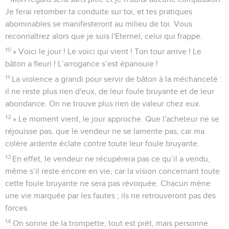
Je ferai retomber ta conduite sur toi, et tes pratiques
abominables se manifesteront au milieu de toi. Vous
reconnaîtrez alors que je suis l'Eternel, celui qui frappe.
10
» Voici le jour ! Le voici qui vient ! Ton tour arrive ! Le
bâton a fleuri ! L’arrogance s’est épanouie !
11
La violence a grandi pour servir de bâton à la méchanceté :
il ne reste plus rien d'eux, de leur foule bruyante et de leur
abondance. On ne trouve plus rien de valeur chez eux.
12
» Le moment vient, le jour approche. Que l'acheteur ne se
réjouisse pas, que le vendeur ne se lamente pas, car ma
colère ardente éclate contre toute leur foule bruyante.
13
En effet, le vendeur ne récupérera pas ce qu’il a vendu,
même s’il reste encore en vie, car la vision concernant toute
cette foule bruyante ne sera pas révoquée. Chacun mène
une vie marquée par les fautes ; ils ne retrouveront pas des
forces.
14
On sonne de la trompette, tout est prêt, mais personne