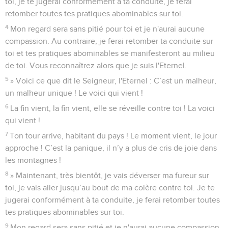
toi, je te jugerai conformément à ta conduite, je ferai
retomber toutes tes pratiques abominables sur toi.
4
Mon regard sera sans pitié pour toi et je n'aurai aucune
compassion. Au contraire, je ferai retomber ta conduite sur
toi et tes pratiques abominables se manifesteront au milieu
de toi. Vous reconnaîtrez alors que je suis l'Eternel.
5
» Voici ce que dit le Seigneur, l'Eternel : C’est un malheur,
un malheur unique ! Le voici qui vient !
6
La fin vient, la fin vient, elle se réveille contre toi ! La voici
qui vient !
7
Ton tour arrive, habitant du pays ! Le moment vient, le jour
approche ! C’est la panique, il n’y a plus de cris de joie dans
les montagnes !
8
» Maintenant, très bientôt, je vais déverser ma fureur sur
toi, je vais aller jusqu’au bout de ma colère contre toi. Je te
jugerai conformément à ta conduite, je ferai retomber toutes
tes pratiques abominables sur toi.
9
Mon regard sera sans pitié et je n'aurai aucune compassion.