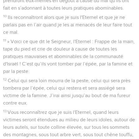
prendront eux-mêmes en dégoût à cause du mal qu'ils ont
fait en s’adonnant à toutes leurs pratiques abominables.
10
Ils reconnaîtront alors que je suis l'Eternel et que je ne
parlais pas en l’air quand je les ai menacés de leur faire tout
ce mal.
11
» Voici ce que dit le Seigneur, l'Eternel : Frappe de la main,
tape du pied et crie de douleur à cause de toutes les
pratiques mauvaises et abominables de la communauté
d'Israël ! C’est qu’ils vont tomber par l’épée, par la famine et
par la peste.
12
Celui qui sera loin mourra de la peste, celui qui sera près
tombera par l’épée, celui qui restera et sera assiégé sera
victime de la famine. J’irai ainsi jusqu’au bout de ma fureur
contre eux.
13
Vous reconnaîtrez que je suis l'Eternel, quand leurs
victimes seront étendues au milieu de leurs idoles, autour de
leurs autels, sur toute colline élevée, sur tous les sommets
des montagnes, sous tout arbre vert, sous tout chêne touffu,