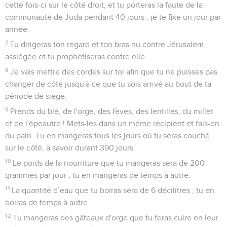
cette fois-ci sur le côté droit, et tu porteras la faute de la
communauté de Juda pendant 40 jours : je te fixe un jour par
année.
7
Tu dirigeras ton regard et ton bras nu contre Jérusalem
assiégée et tu prophétiseras contre elle.
8
Je vais mettre des cordes sur toi afin que tu ne puisses pas
changer de côté jusqu'à ce que tu sois arrivé au bout de ta
période de siège.
9
Prends du blé, de l'orge, des fèves, des lentilles, du millet
et de l'épeautre ! Mets-les dans un même récipient et fais-en
du pain. Tu en mangeras tous les jours où tu seras couché
sur le côté, à savoir durant 390 jours.
10
Le poids de la nourriture que tu mangeras sera de 200
grammes par jour ; tu en mangeras de temps à autre.
11
La quantité d’eau que tu boiras sera de 6 décilitres ; tu en
boiras de temps à autre.
12
Tu mangeras des gâteaux d'orge que tu feras cuire en leur