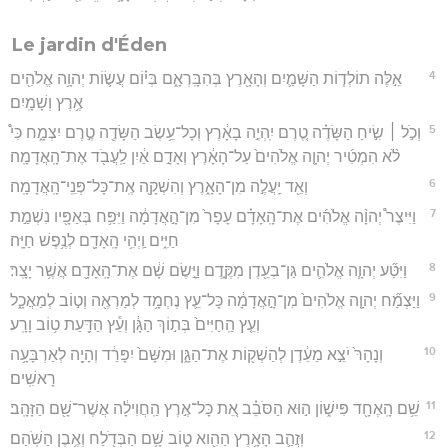
Le jardin d'Éden
4
אֵ֣לֶּה תוֹלְד֧וֹת הַשָּׁמַ֛יִם וְהָאָ֖רֶץ בְּהִבָּֽרְאָ֑ם בְּי֗וֹם עֲשׂ֛וֹת יְהוָ֥ה אֱלֹהִ֖ים
אֶ֥רֶץ וְשָׁמָֽיִם׃
5
וְכֹ֣ל ׀ שִׂ֣יחַ הַשָּׂדֶ֗ה טֶ֚רֶם יִֽהְיֶ֣ה בָאָ֔רֶץ וְכָל־עֵ֥שֶׂב הַשָּׂדֶ֖ה טֶ֣רֶם יִצְמָ֑ח כִּי֩
לֹ֨א הִמְטִ֜יר יְהוָ֤ה אֱלֹהִים֙ עַל־הָאָ֔רֶץ וְאָדָ֣ם אַ֔יִן לַֽעֲבֹ֖ד אֶת־הָֽאֲדָמָֽה׃
6
וְאֵ֖ד יַֽעֲלֶ֣ה מִן־הָאָ֑רֶץ וְהִשְׁקָ֖ה אֶֽת־כָּל־פְּנֵֽי־הָֽאֲדָמָֽה׃
7
וַיִּיצֶר֩ יְהוָ֨ה אֱלֹהִ֜ים אֶת־הָֽאָדָ֗ם עָפָר֙ מִן־הָ֣אֲדָמָ֔ה וַיִּפַּ֥ח בְּאַפָּ֖יו נִשְׁמַ֣ת
חַיִּ֑ים וַֽיְהִ֥י הָֽאָדָ֖ם לְנֶ֥פֶשׁ חַיָּֽה׃
8
וַיִּטַּ֞ע יְהוָ֧ה אֱלֹהִ֛ים גַּן־בְעֵ֖דֶן מִקֶּ֑דֶם וַיָּ֣שֶׂם שָׁ֔ם אֶת־הָֽאָדָ֖ם אֲשֶׁ֥ר יָצָֽר׃
9
וַיַּצְמַ֞ח יְהוָ֤ה אֱלֹהִים֙ מִן־הָ֣אֲדָמָ֔ה כָּל־עֵ֛ץ נֶחְמָ֥ד לְמַרְאֶ֖ה וְט֣וֹב לְמַאֲכָ֑ל
וְעֵ֤ץ הַֽחַיִּים֙ בְּת֣וֹךְ הַגָּ֔ן וְעֵ֕ץ הַדַּ֖עַת ט֥וֹב וָרָֽע׃
10
וְנָהָרּ֙ יֹצֵ֣א מֵעֵ֔דֶן לְהַשְׁק֖וֹת אֶת־הַגָּ֑ן וּמִשָּׁם֙ יִפָּרֵ֔ד וְהָיָ֖ה לְאַרְבָּעָ֥ה
רָאשִֽׁים׃
11
שֵׁ֥ם הָֽאֶחָ֖ד פִּישׁ֑וֹן ה֣וּא הַסֹּבֵ֗ב אֵ֚ת כָּל־אֶ֣רֶץ הַֽחֲוִילָ֔ה אֲשֶׁר־שָׁ֖ם הַזָּהָֽב׃
12
וּֽזֲהַ֛ב הָאָ֥רֶץ הַהִ֖וא ט֑וֹב שָׁ֥ם הַבְּדֹ֖לַח וְאֶ֥בֶן הַשֹּֽׁהַם׃