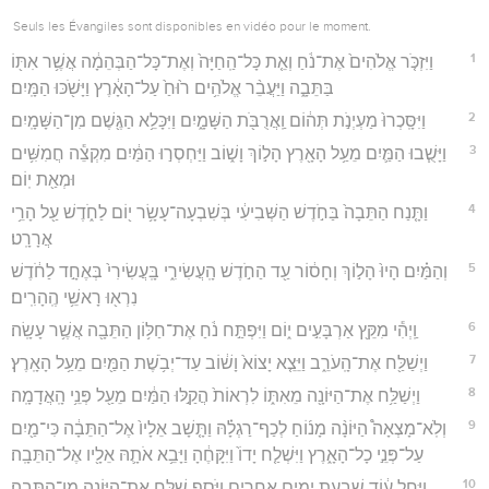
Seuls les Évangiles sont disponibles en vidéo pour le moment.
1
וַיִּזְכֹּ֤ר אֱלֹהִים֙ אֶת־נֹ֔חַ וְאֵ֤ת כָּל־הַֽחַיָּה֙ וְאֶת־כָּל־הַבְּהֵמָ֔ה אֲשֶׁ֥ר אִתּ֖וֹ
בַּתֵּבָ֑ה וַיַּעֲבֵ֨ר אֱלֹהִ֥ים ר֙וּחַ֙ עַל־הָאָ֔רֶץ וַיָּשֹׁ֖כּוּ הַמָּֽיִם׃
2
וַיִּסָּֽכְרוּ֙ מַעְיְנֹ֣ת תְּה֔וֹם וַֽאֲרֻבֹּ֖ת הַשָּׁמָ֑יִם וַיִּכָּלֵ֥א הַגֶּ֖שֶׁם מִן־הַשָּׁמָֽיִם׃
3
וַיָּשֻׁ֧בוּ הַמַּ֛יִם מֵעַ֥ל הָאָ֖רֶץ הָל֣וֹךְ וָשׁ֑וֹב וַיַּחְסְר֣וּ הַמַּ֔יִם מִקְצֵ֕ה חֲמִשִּׁ֥ים
וּמְאַ֖ת יֽוֹם׃
4
וַתָּ֤נַח הַתֵּבָה֙ בַּחֹ֣דֶשׁ הַשְּׁבִיעִ֔י בְּשִׁבְעָה־עָשָׂ֥ר י֖וֹם לַחֹ֑דֶשׁ עַ֖ל הָרֵ֥י
אֲרָרָֽט׃
5
וְהַמַּ֗יִם הָיוּ֙ הָל֣וֹךְ וְחָס֔וֹר עַ֖ד הַחֹ֣דֶשׁ הָֽעֲשִׂירִ֑י בָּֽעֲשִׂירִי֙ בְּאֶחָ֣ד לַחֹ֔דֶשׁ
נִרְא֖וּ רָאשֵׁ֥י הֶֽהָרִֽים׃
6
וַֽיְהִ֕י מִקֵּ֖ץ אַרְבָּעִ֣ים י֑וֹם וַיִּפְתַּ֣ח נֹ֔חַ אֶת־חַלּ֥וֹן הַתֵּבָ֖ה אֲשֶׁ֥ר עָשָֽׂה׃
7
וַיְשַׁלַּ֖ח אֶת־הָֽעֹרֵ֑ב וַיֵּצֵ֤א יָצוֹא֙ וָשׁ֔וֹב עַד־יְבֹ֥שֶׁת הַמַּ֖יִם מֵעַ֥ל הָאָֽרֶץ׃
8
וַיְשַׁלַּ֥ח אֶת־הַיּוֹנָ֖ה מֵאִתּ֑וֹ לִרְאוֹת֙ הֲקַ֣לּוּ הַמַּ֔יִם מֵעַ֖ל פְּנֵ֥י הָֽאֲדָמָֽה׃
9
וְלֹֽא־מָצְאָה֩ הַיּוֹנָ֨ה מָנ֜וֹחַ לְכַף־רַגְלָ֗הּ וַתָּ֤שָׁב אֵלָיו֙ אֶל־הַתֵּבָ֔ה כִּי־מַ֖יִם
עַל־פְּנֵ֣י כָל־הָאָ֑רֶץ וַיִּשְׁלַ֤ח יָדוֹ֙ וַיִּקָּחֶ֔הָ וַיָּבֵ֥א אֹתָ֛הּ אֵלָ֖יו אֶל־הַתֵּבָֽה׃
10
וַיָּ֣חֶל ע֔וֹד שִׁבְעַ֥ת יָמִ֖ים אֲחֵרִ֑ים וַיֹּ֛סֶף שַׁלַּ֥ח אֶת־הַיּוֹנָ֖ה מִן־הַתֵּבָֽה׃