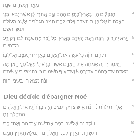
מֵאָ֥ה וְעֶשְׂרִ֖ים שָׁנָֽה׃
4
הַנְּפִלִ֞ים הָי֣וּ בָאָרֶץ֮ בַּיָּמִ֣ים הָהֵם֒ וְגַ֣ם אַֽחֲרֵי־כֵ֗ן אֲשֶׁ֨ר יָבֹ֜אוּ בְּנֵ֤י
הָֽאֱלֹהִים֙ אֶל־בְּנ֣וֹת הָֽאָדָ֔ם וְיָלְד֖וּ לָהֶ֑ם הֵ֧מָּה הַגִּבֹּרִ֛ים אֲשֶׁ֥ר מֵעוֹלָ֖ם
אַנְשֵׁ֥י הַשֵּֽׁם׃
5
וַיַּ֣רְא יְהוָ֔ה כִּ֥י רַבָּ֛ה רָעַ֥ת הָאָדָ֖ם בָּאָ֑רֶץ וְכָל־יֵ֙צֶר֙ מַחְשְׁבֹ֣ת לִבּ֔וֹ רַ֥ק רַ֖ע
כָּל־הַיּֽוֹם׃
6
וַיִּנָּ֣חֶם יְהוָ֔ה כִּֽי־עָשָׂ֥ה אֶת־הָֽאָדָ֖ם בָּאָ֑רֶץ וַיִּתְעַצֵּ֖ב אֶל־לִבּֽוֹ׃
7
וַיֹּ֣אמֶר יְהוָ֗ה אֶמְחֶ֨ה אֶת־הָאָדָ֤ם אֲשֶׁר־בָּרָ֙אתִי֙ מֵעַל֙ פְּנֵ֣י הָֽאֲדָמָ֔ה
מֵֽאָדָם֙ עַד־בְּהֵמָ֔ה עַד־רֶ֖מֶשׂ וְעַד־ע֣וֹף הַשָּׁמָ֑יִם כִּ֥י נִחַ֖מְתִּי כִּ֥י עֲשִׂיתִֽם׃
8
וְנֹ֕חַ מָ֥צָא חֵ֖ן בְּעֵינֵ֥י יְהוָֽה׃
Dieu décide d'épargner Noé
9
אֵ֚לֶּה תּוֹלְדֹ֣ת נֹ֔חַ נֹ֗חַ אִ֥ישׁ צַדִּ֛יק תָּמִ֥ים הָיָ֖ה בְּדֹֽרֹתָ֑יו אֶת־הָֽאֱלֹהִ֖ים
הִֽתְהַלֶּךְ־נֹֽחַ׃
10
וַיּ֥וֹלֶד נֹ֖חַ שְׁלֹשָׁ֣ה בָנִ֑ים אֶת־שֵׁ֖ם אֶת־חָ֥ם וְאֶת־יָֽפֶת׃
11
וַתִּשָּׁחֵ֥ת הָאָ֖רֶץ לִפְנֵ֣י הָֽאֱלֹהִ֑ים וַתִּמָּלֵ֥א הָאָ֖רֶץ חָמָֽס׃