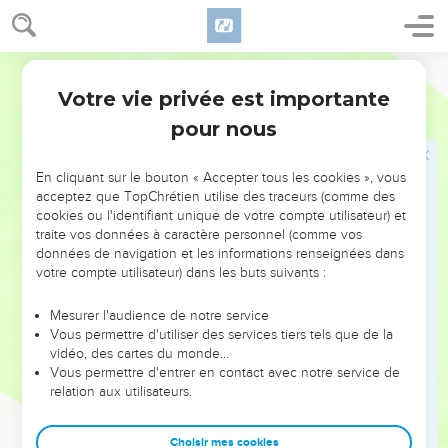
Votre vie privée est importante
pour nous
NE MANQUEZ PAS L’ÉVÉNEMENT
En cliquant sur le bouton « Accepter tous les cookies », vous
DE L’ANNÉE !
acceptez que TopChrétien utilise des traceurs (comme des
cookies ou l'identifiant unique de votre compte utilisateur) et
ET SI LEURS ERREURS POUVAIENT VOUS ÉVITER LES
traite vos données à caractère personnel (comme vos
VOTRES ?
données de navigation et les informations renseignées dans
votre compte utilisateur) dans les buts suivants :
On admire souvent les leaders pour leurs réussites, leur impact,
leur foi ou leur vision. Mais on voit moins les doutes, les erreurs
Mesurer l'audience de notre service
Vous permettre d'utiliser des services tiers tels que de la
et les saisons difficiles qu'ils ont traversés, alors même que ce
vidéo, des cartes du monde…
sont elles qui les ont façonnés.
Vous permettre d'entrer en contact avec notre service de
relation aux utilisateurs.
Dans cette conférence, leaders, entrepreneurs, et responsables
reviennent sur les erreurs marquantes de leur parcours et les
clés pour avancer avec plus de sagesse afin que leurs erreurs
Choisir mes cookies