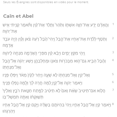
Seuls les Évangiles sont disponibles en vidéo pour le moment.
Caïn et Abel
1
וְהָ֣אָדָ֔ם יָדַ֖ע אֶת־חַוָּ֣ה אִשְׁתּ֑וֹ וַתַּ֙הַר֙ וַתֵּ֣לֶד אֶת־קַ֔יִן וַתֹּ֕אמֶר קָנִ֥יתִי אִ֖ישׁ
אֶת־יְהוָֽה׃
2
וַתֹּ֣סֶף לָלֶ֔דֶת אֶת־אָחִ֖יו אֶת־הָ֑בֶל וַֽיְהִי־הֶ֙בֶל֙ רֹ֣עֵה צֹ֔אן וְקַ֕יִן הָיָ֖ה עֹבֵ֥ד
אֲדָמָֽה׃
3
וַֽיְהִ֖י מִקֵּ֣ץ יָמִ֑ים וַיָּבֵ֨א קַ֜יִן מִפְּרִ֧י הָֽאֲדָמָ֛ה מִנְחָ֖ה לַֽיהוָֽה׃
4
וְהֶ֨בֶל הֵבִ֥יא גַם־ה֛וּא מִבְּכֹר֥וֹת צֹאנ֖וֹ וּמֵֽחֶלְבֵהֶ֑ן וַיִּ֣שַׁע יְהוָ֔ה אֶל־הֶ֖בֶל
וְאֶל־מִנְחָתֽוֹ׃
5
וְאֶל־קַ֥יִן וְאֶל־מִנְחָת֖וֹ לֹ֣א שָׁעָ֑ה וַיִּ֤חַר לְקַ֙יִן֙ מְאֹ֔ד וַֽיִּפְּל֖וּ פָּנָֽיו׃
6
וַיֹּ֥אמֶר יְהוָ֖ה אֶל־קָ֑יִן לָ֚מָּה חָ֣רָה לָ֔ךְ וְלָ֖מָּה נָפְל֥וּ פָנֶֽיךָ׃
7
הֲל֤וֹא אִם־תֵּיטִיב֙ שְׂאֵ֔ת וְאִם֙ לֹ֣א תֵיטִ֔יב לַפֶּ֖תַח חַטָּ֣את רֹבֵ֑ץ וְאֵלֶ֙יךָ֙
תְּשׁ֣וּקָת֔וֹ וְאַתָּ֖ה תִּמְשָׁל־בּֽוֹ׃
8
וַיֹּ֥אמֶר קַ֖יִן אֶל־הֶ֣בֶל אָחִ֑יו וַֽיְהִי֙ בִּהְיוֹתָ֣ם בַּשָּׂדֶ֔ה וַיָּ֥קָם קַ֛יִן אֶל־הֶ֥בֶל אָחִ֖יו
וַיַּהַרְגֵֽהוּ׃