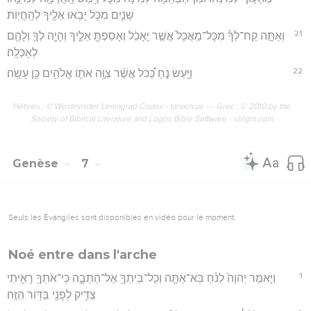
שְׁנַ֧יִם מִכֹּ֛ל יָבֹ֥אוּ אֵלֶ֖יךָ לְהַֽחֲיֽוֹת׃
21
וְאַתָּ֣ה קַח־לְךָ֗ מִכָּל־מַֽאֲכָל֙ אֲשֶׁ֣ר יֵֽאָכֵ֔ל וְאָסַפְתָּ֖ אֵלֶ֑יךָ וְהָיָ֥ה לְךָ֛ וְלָהֶ֖ם
לְאָכְלָֽה׃
22
וַיַּ֖עַשׂ נֹ֑חַ כְּ֠כֹל אֲשֶׁ֨ר צִוָּ֥ה אֹת֛וֹ אֱלֹהִ֖ים כֵּ֥ן עָשָֽׂה׃
Hébreu : © Westminster Leningrad Codex - tanach.us --- Grec : © 2010 by the
Society of Biblical Literature and Logos Bible Software - sblgnt.com
Genèse
7
Seuls les Évangiles sont disponibles en vidéo pour le moment.
Noé entre dans l'arche
1
וַיֹּ֤אמֶר יְהוָה֙ לְנֹ֔חַ בֹּֽא־אַתָּ֥ה וְכָל־בֵּיתְךָ֖ אֶל־הַתֵּבָ֑ה כִּֽי־אֹתְךָ֥ רָאִ֛יתִי
צַדִּ֥יק לְפָנַ֖י בַּדּ֥וֹר הַזֶּֽה׃