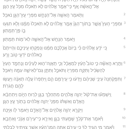
אֶל־הָ֣אִשָּׁ֔ה אַ֚ף כִּֽי־אָמַ֣ר אֱלֹהִ֔ים לֹ֣א תֹֽאכְל֔וּ מִכֹּ֖ל עֵ֥ץ הַגָּֽן׃
2
וַתֹּ֥אמֶר הָֽאִשָּׁ֖ה אֶל־הַנָּחָ֑שׁ מִפְּרִ֥י עֵֽץ־הַגָּ֖ן נֹאכֵֽל׃
3
וּמִפְּרִ֣י הָעֵץ֮ אֲשֶׁ֣ר בְּתוֹךְ־הַגָּן֒ אָמַ֣ר אֱלֹהִ֗ים לֹ֤א תֹֽאכְלוּ֙ מִמֶּ֔נּוּ וְלֹ֥א תִגְּע֖וּ
בּ֑וֹ פֶּן־תְּמֻתֽוּן׃
4
וַיֹּ֥אמֶר הַנָּחָ֖שׁ אֶל־הָֽאִשָּׁ֑ה לֹֽא־מ֖וֹת תְּמֻתֽוּן׃
5
כִּ֚י יֹדֵ֣עַ אֱלֹהִ֔ים כִּ֗י בְּיוֹם֙ אֲכָלְכֶ֣ם מִמֶּ֔נּוּ וְנִפְקְח֖וּ עֵֽינֵיכֶ֑ם וִהְיִיתֶם֙
כֵּֽאלֹהִ֔ים יֹדְעֵ֖י ט֥וֹב וָרָֽע׃
6
וַתֵּ֣רֶא הָֽאִשָּׁ֡ה כִּ֣י טוֹב֩ הָעֵ֨ץ לְמַאֲכָ֜ל וְכִ֧י תַֽאֲוָה־ה֣וּא לָעֵינַ֗יִם וְנֶחְמָ֤ד הָעֵץ֙
לְהַשְׂכִּ֔יל וַתִּקַּ֥ח מִפִּרְי֖וֹ וַתֹּאכַ֑ל וַתִּתֵּ֧ן גַּם־לְאִישָׁ֛הּ עִמָּ֖הּ וַיֹּאכַֽל׃
7
וַתִּפָּקַ֙חְנָה֙ עֵינֵ֣י שְׁנֵיהֶ֔ם וַיֵּ֣דְע֔וּ כִּ֥י עֵֽירֻמִּ֖ם הֵ֑ם וַֽיִּתְפְּרוּ֙ עֲלֵ֣ה תְאֵנָ֔ה וַיַּעֲשׂ֥וּ
לָהֶ֖ם חֲגֹרֹֽת׃
8
וַֽיִּשְׁמְע֞וּ אֶת־ק֨וֹל יְהוָ֧ה אֱלֹהִ֛ים מִתְהַלֵּ֥ךְ בַּגָּ֖ן לְר֣וּחַ הַיּ֑וֹם וַיִּתְחַבֵּ֨א
הָֽאָדָ֜ם וְאִשְׁתּ֗וֹ מִפְּנֵי֙ יְהוָ֣ה אֱלֹהִ֔ים בְּת֖וֹךְ עֵ֥ץ הַגָּֽן׃
9
וַיִּקְרָ֛א יְהוָ֥ה אֱלֹהִ֖ים אֶל־הָֽאָדָ֑ם וַיֹּ֥אמֶר ל֖וֹ אַיֶּֽכָּה׃
10
וַיֹּ֕אמֶר אֶת־קֹלְךָ֥ שָׁמַ֖עְתִּי בַּגָּ֑ן וָאִירָ֛א כִּֽי־עֵירֹ֥ם אָנֹ֖כִי וָאֵחָבֵֽא׃
11
וַיֹּ֕אמֶר מִ֚י הִגִּ֣יד לְךָ֔ כִּ֥י עֵירֹ֖ם אָ֑תָּה הֲמִן־הָעֵ֗ץ אֲשֶׁ֧ר צִוִּיתִ֛יךָ לְבִלְתִּ֥י