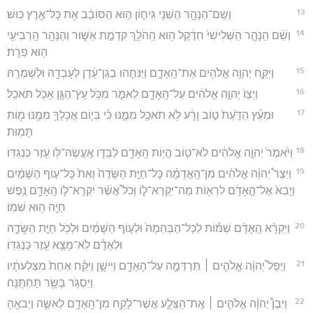
13
וְשֵֽׁם־הַנָּהָ֥ר הַשֵּׁנִ֖י גִּיח֑וֹן ה֣וּא הַסּוֹבֵ֔ב אֵ֖ת כָּל־אֶ֥רֶץ כּֽוּשׁ׃
14
וְשֵׁ֨ם הַנָּהָ֤ר הַשְּׁלִישִׁי֙ חִדֶּ֔קֶל ה֥וּא הַֽהֹלֵ֖ךְ קִדְמַ֣ת אַשּׁ֑וּר וְהַנָּהָ֥ר הָֽרְבִיעִ֖י
ה֥וּא פְרָֽת׃
15
וַיִּקַּ֛ח יְהוָ֥ה אֱלֹהִ֖ים אֶת־הָֽאָדָ֑ם וַיַּנִּחֵ֣הוּ בְגַן־עֵ֔דֶן לְעָבְדָ֖הּ וּלְשָׁמְרָֽהּ׃
16
וַיְצַו֙ יְהוָ֣ה אֱלֹהִ֔ים עַל־הָֽאָדָ֖ם לֵאמֹ֑ר מִכֹּ֥ל עֵֽץ־הַגָּ֖ן אָכֹ֥ל תֹּאכֵֽל׃
17
וּמֵעֵ֗ץ הַדַּ֙עַת֙ ט֣וֹב וָרָ֔ע לֹ֥א תֹאכַ֖ל מִמֶּ֑נּוּ כִּ֗י בְּי֛וֹם אֲכָלְךָ֥ מִמֶּ֖נּוּ מ֥וֹת
תָּמֽוּת׃
18
וַיֹּ֙אמֶר֙ יְהוָ֣ה אֱלֹהִ֔ים לֹא־ט֛וֹב הֱי֥וֹת הָֽאָדָ֖ם לְבַדּ֑וֹ אֶֽעֱשֶׂהּ־לּ֥וֹ עֵ֖זֶר כְּנֶגְדּֽוֹ׃
19
וַיִּצֶר֩ יְהוָ֨ה אֱלֹהִ֜ים מִן־הָֽאֲדָמָ֗ה כָּל־חַיַּ֤ת הַשָּׂדֶה֙ וְאֵת֙ כָּל־ע֣וֹף הַשָּׁמַ֔יִם
וַיָּבֵא֙ אֶל־הָ֣אָדָ֔ם לִרְא֖וֹת מַה־יִּקְרָא־ל֑וֹ וְכֹל֩ אֲשֶׁ֨ר יִקְרָא־ל֧וֹ הָֽאָדָ֛ם נֶ֥פֶשׁ
חַיָּ֖ה ה֥וּא שְׁמֽוֹ׃
20
וַיִּקְרָ֨א הָֽאָדָ֜ם שֵׁמ֗וֹת לְכָל־הַבְּהֵמָה֙ וּלְע֣וֹף הַשָּׁמַ֔יִם וּלְכֹ֖ל חַיַּ֣ת הַשָּׂדֶ֑ה
וּלְאָדָ֕ם לֹֽא־מָצָ֥א עֵ֖זֶר כְּנֶגְדּֽוֹ׃
21
וַיַּפֵּל֩ יְהוָ֨ה אֱלֹהִ֧ים ׀ תַּרְדֵּמָ֛ה עַל־הָאָדָ֖ם וַיִּישָׁ֑ן וַיִּקַּ֗ח אַחַת֙ מִצַּלְעֹתָ֔יו
וַיִּסְגֹּ֥ר בָּשָׂ֖ר תַּחְתֶּֽנָּה׃
22
וַיִּבֶן֩ יְהוָ֨ה אֱלֹהִ֧ים ׀ אֶֽת־הַצֵּלָ֛ע אֲשֶׁר־לָקַ֥ח מִן־הָֽאָדָ֖ם לְאִשָּׁ֑ה וַיְבִאֶ֖הָ