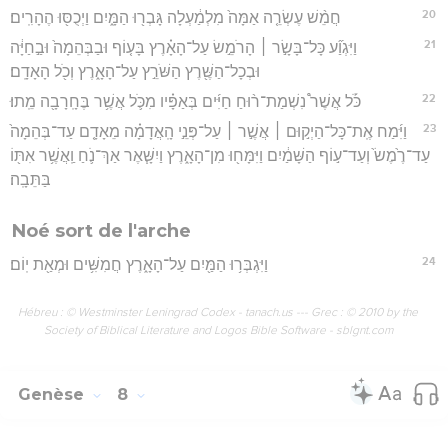
20
חֲמֵ֨שׁ עֶשְׂרֵ֤ה אַמָּה֙ מִלְמַ֔עְלָה גָּבְר֖וּ הַמָּ֑יִם וַיְכֻסּ֖וּ הֶהָרִֽים׃
21
וַיִּגְוַ֞ע כָּל־בָּשָׂ֣ר ׀ הָרֹמֵ֣שׂ עַל־הָאָ֗רֶץ בָּע֤וֹף וּבַבְּהֵמָה֙ וּבַ֣חַיָּ֔ה
וּבְכָל־הַשֶּׁ֖רֶץ הַשֹּׁרֵ֣ץ עַל־הָאָ֑רֶץ וְכֹ֖ל הָאָדָֽם׃
22
כֹּ֡ל אֲשֶׁר֩ נִשְׁמַת־ר֨וּחַ חַיִּ֜ים בְּאַפָּ֗יו מִכֹּ֛ל אֲשֶׁ֥ר בֶּחָֽרָבָ֖ה מֵֽתוּ׃
23
וַיִּ֜מַח אֶֽת־כָּל־הַיְק֣וּם ׀ אֲשֶׁ֣ר ׀ עַל־פְּנֵ֣י הָֽאֲדָמָ֗ה מֵאָדָ֤ם עַד־בְּהֵמָה֙
עַד־רֶ֙מֶשׂ֙ וְעַד־ע֣וֹף הַשָּׁמַ֔יִם וַיִּמָּח֖וּ מִן־הָאָ֑רֶץ וַיִשָּׁ֧אֶר אַךְ־נֹ֛חַ וַֽאֲשֶׁ֥ר אִתּ֖וֹ
בַּתֵּבָֽה׃
Noé sort de l'arche
24
וַיִּגְבְּר֥וּ הַמַּ֖יִם עַל־הָאָ֑רֶץ חֲמִשִּׁ֥ים וּמְאַ֖ת יֽוֹם׃
Hébreu : © Westminster Leningrad Codex - tanach.us --- Grec : © 2010 by the
Society of Biblical Literature and Logos Bible Software - sblgnt.com
Genèse
8