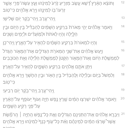
12
וַתּוֹצֵ֨א הָאָ֜רֶץ דֶּ֠שֶׁא עֵ֣שֶׂב מַזְרִ֤יעַ זֶ֙רַע֙ לְמִינֵ֔הוּ וְעֵ֧ץ עֹֽשֶׂה־פְּרִ֛י אֲשֶׁ֥ר
זַרְעוֹ־ב֖וֹ לְמִינֵ֑הוּ וַיַּ֥רְא אֱלֹהִ֖ים כִּי־טֽוֹב׃
13
וַֽיְהִי־עֶ֥רֶב וַֽיְהִי־בֹ֖קֶר י֥וֹם שְׁלִישִֽׁי׃
14
וַיֹּ֣אמֶר אֱלֹהִ֗ים יְהִ֤י מְאֹרֹת֙ בִּרְקִ֣יעַ הַשָּׁמַ֔יִם לְהַבְדִּ֕יל בֵּ֥ין הַיּ֖וֹם וּבֵ֣ין
הַלָּ֑יְלָה וְהָי֤וּ לְאֹתֹת֙ וּלְמ֣וֹעֲדִ֔ים וּלְיָמִ֖ים וְשָׁנִֽים׃
15
וְהָי֤וּ לִמְאוֹרֹת֙ בִּרְקִ֣יעַ הַשָּׁמַ֔יִם לְהָאִ֖יר עַל־הָאָ֑רֶץ וַֽיְהִי־כֵֽן׃
16
וַיַּ֣עַשׂ אֱלֹהִ֔ים אֶת־שְׁנֵ֥י הַמְּאֹרֹ֖ת הַגְּדֹלִ֑ים אֶת־הַמָּא֤וֹר הַגָּדֹל֙
לְמֶמְשֶׁ֣לֶת הַיּ֔וֹם וְאֶת־הַמָּא֤וֹר הַקָּטֹן֙ לְמֶמְשֶׁ֣לֶת הַלַּ֔יְלָה וְאֵ֖ת הַכּוֹכָבִֽים׃
17
וַיִּתֵּ֥ן אֹתָ֛ם אֱלֹהִ֖ים בִּרְקִ֣יעַ הַשָּׁמָ֑יִם לְהָאִ֖יר עַל־הָאָֽרֶץ׃
18
וְלִמְשֹׁל֙ בַּיּ֣וֹם וּבַלַּ֔יְלָה וּֽלֲהַבְדִּ֔יל בֵּ֥ין הָא֖וֹר וּבֵ֣ין הַחֹ֑שֶׁךְ וַיַּ֥רְא אֱלֹהִ֖ים
כִּי־טֽוֹב׃
19
וַֽיְהִי־עֶ֥רֶב וַֽיְהִי־בֹ֖קֶר י֥וֹם רְבִיעִֽי׃
20
וַיֹּ֣אמֶר אֱלֹהִ֔ים יִשְׁרְצ֣וּ הַמַּ֔יִם שֶׁ֖רֶץ נֶ֣פֶשׁ חַיָּ֑ה וְעוֹף֙ יְעוֹפֵ֣ף עַל־הָאָ֔רֶץ
עַל־פְּנֵ֖י רְקִ֥יעַ הַשָּׁמָֽיִם׃
21
וַיִּבְרָ֣א אֱלֹהִ֔ים אֶת־הַתַּנִּינִ֖ם הַגְּדֹלִ֑ים וְאֵ֣ת כָּל־נֶ֣פֶשׁ הַֽחַיָּ֣ה ׀ הָֽרֹמֶ֡שֶׂת
אֲשֶׁר֩ שָׁרְצ֨וּ הַמַּ֜יִם לְמִֽינֵהֶ֗ם וְאֵ֨ת כָּל־ע֤וֹף כָּנָף֙ לְמִינֵ֔הוּ וַיַּ֥רְא אֱלֹהִ֖ים