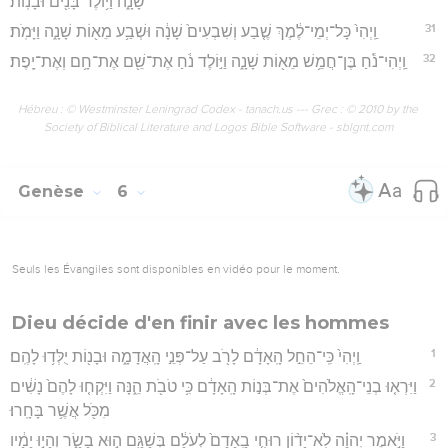
שָׁנָ֑ה וַיּ֥וֹלֶד בָּנִ֖ים וּבָנֽוֹת׃
31
וַֽיְהִי֙ כָּל־יְמֵי־לֶ֔מֶךְ שֶׁ֤בַע וְשִׁבְעִים֙ שָׁנָ֔ה וּשְׁבַ֥ע מֵא֖וֹת שָׁנָ֑ה וַיָּמֹֽת׃
32
וַֽיְהִי־נֹ֕חַ בֶּן־חֲמֵ֥שׁ מֵא֖וֹת שָׁנָ֑ה וַיּ֣וֹלֶד נֹ֔חַ אֶת־שֵׁ֖ם אֶת־חָ֥ם וְאֶת־יָֽפֶת׃
Hébreu : © Westminster Leningrad Codex - tanach.us --- Grec : © 2010 by the
Society of Biblical Literature and Logos Bible Software - sblgnt.com
Genèse
6
Seuls les Évangiles sont disponibles en vidéo pour le moment.
Dieu décide d'en finir avec les hommes
1
וַֽיְהִי֙ כִּֽי־הֵחֵ֣ל הָֽאָדָ֔ם לָרֹ֖ב עַל־פְּנֵ֣י הָֽאֲדָמָ֑ה וּבָנ֖וֹת יֻלְּד֥וּ לָהֶֽם׃
2
וַיִּרְא֤וּ בְנֵי־הָֽאֱלֹהִים֙ אֶת־בְּנ֣וֹת הָֽאָדָ֔ם כִּ֥י טֹבֹ֖ת הֵ֑נָּה וַיִּקְח֤וּ לָהֶם֙ נָשִׁ֔ים
מִכֹּ֖ל אֲשֶׁ֥ר בָּחָֽרוּ׃
3
וַיֹּ֣אמֶר יְהוָ֗ה לֹֽא־יָד֨וֹן רוּחִ֤י בָֽאָדָם֙ לְעֹלָ֔ם בְּשַׁגַּ֖ם ה֣וּא בָשָׂ֑ר וְהָי֣וּ יָמָ֔יו