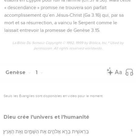
« descendance » promise ne trouvera son parfait
accomplissement qu’en Jésus-Christ (Ga 3.16) qui, par sa
mort et sa résurrection, a vaincu le Serpent comme le
laissait entrevoir la promesse de Genèse 3.15.
La Bible Du Semeur Copyright © 1992, 1999 by Biblica, Inc.® Used by
permission. All rights reserved worldwide.
Genèse
1
Seuls les Évangiles sont disponibles en vidéo pour le moment.
Dieu crée l'univers et l'humanité
1
בְּרֵאשִׁ֖ית בָּרָ֣א אֱלֹהִ֑ים אֵ֥ת הַשָּׁמַ֖יִם וְאֵ֥ת הָאָֽרֶץ׃