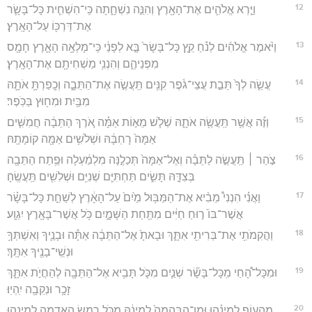
12
וַיַּ֧רְא אֱלֹהִ֛ים אֶת־הָאָ֖רֶץ וְהִנֵּ֣ה נִשְׁחָ֑תָה כִּֽי־הִשְׁחִ֧ית כָּל־בָּשָׂ֛ר
אֶת־דַּרְכּ֖וֹ עַל־הָאָֽרֶץ׃
13
וַיֹּ֨אמֶר אֱלֹהִ֜ים לְנֹ֗חַ קֵ֤ץ כָּל־בָּשָׂר֙ בָּ֣א לְפָנַ֔י כִּֽי־מָלְאָ֥ה הָאָ֛רֶץ חָמָ֖ס
מִפְּנֵיהֶ֑ם וְהִנְנִ֥י מַשְׁחִיתָ֖ם אֶת־הָאָֽרֶץ׃
14
עֲשֵׂ֤ה לְךָ֙ תֵּבַ֣ת עֲצֵי־גֹ֔פֶר קִנִּ֖ים תַּֽעֲשֶׂ֣ה אֶת־הַתֵּבָ֑ה וְכָֽפַרְתָּ֥ אֹתָ֛הּ
מִבַּ֥יִת וּמִח֖וּץ בַּכֹּֽפֶר׃
15
וְזֶ֕ה אֲשֶׁ֥ר תַּֽעֲשֶׂ֖ה אֹתָ֑הּ שְׁלֹ֧שׁ מֵא֣וֹת אַמָּ֗ה אֹ֚רֶךְ הַתֵּבָ֔ה חֲמִשִּׁ֤ים
אַמָּה֙ רָחְבָּ֔הּ וּשְׁלֹשִׁ֥ים אַמָּ֖ה קוֹמָתָֽהּ׃
16
צֹ֣הַר ׀ תַּֽעֲשֶׂ֣ה לַתֵּבָ֗ה וְאֶל־אַמָּה֙ תְּכַלֶ֣נָּה מִלְמַ֔עְלָה וּפֶ֥תַח הַתֵּבָ֖ה
בְּצִדָּ֣הּ תָּשִׂ֑ים תַּחְתִּיִּ֛ם שְׁנִיִּ֥ם וּשְׁלִשִׁ֖ים תַּֽעֲשֶֽׂהָ׃
17
וַאֲנִ֗י הִנְנִי֩ מֵבִ֨יא אֶת־הַמַּבּ֥וּל מַ֙יִם֙ עַל־הָאָ֔רֶץ לְשַׁחֵ֣ת כָּל־בָּשָׂ֗ר
אֲשֶׁר־בּוֹ֙ ר֣וּחַ חַיִּ֔ים מִתַּ֖חַת הַשָּׁמָ֑יִם כֹּ֥ל אֲשֶׁר־בָּאָ֖רֶץ יִגְוָֽע׃
18
וַהֲקִמֹתִ֥י אֶת־בְּרִיתִ֖י אִתָּ֑ךְ וּבָאתָ֙ אֶל־הַתֵּבָ֔ה אַתָּ֕ה וּבָנֶ֛יךָ וְאִשְׁתְּךָ֥
וּנְשֵֽׁי־בָנֶ֖יךָ אִתָּֽךְ׃
19
וּמִכָּל־הָ֠חַי מִֽכָּל־בָּשָׂ֞ר שְׁנַ֧יִם מִכֹּ֛ל תָּבִ֥יא אֶל־הַתֵּבָ֖ה לְהַחֲיֹ֣ת אִתָּ֑ךְ
זָכָ֥ר וּנְקֵבָ֖ה יִֽהְיֽוּ׃
20
מֵהָע֣וֹף לְמִינֵ֗הוּ וּמִן־הַבְּהֵמָה֙ לְמִינָ֔הּ מִכֹּ֛ל רֶ֥מֶשׂ הָֽאֲדָמָ֖ה לְמִינֵ֑הוּ