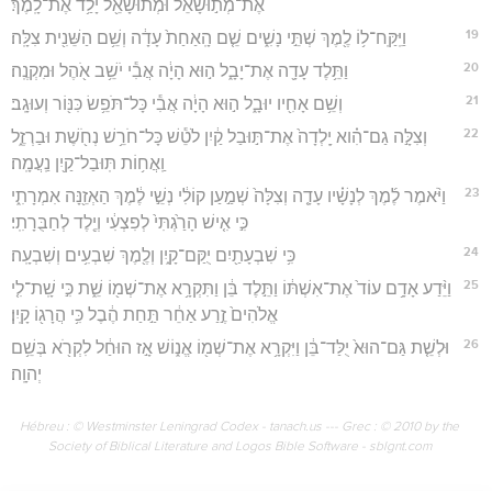
אֶת־מְת֣וּשָׁאֵ֔ל וּמְתוּשָׁאֵ֖ל יָלַ֥ד אֶת־לָֽמֶךְ׃
19
וַיִּֽקַּֽח־ל֥וֹ לֶ֖מֶךְ שְׁתֵּ֣י נָשִׁ֑ים שֵׁ֤ם הָֽאַחַת֙ עָדָ֔ה וְשֵׁ֥ם הַשֵּׁנִ֖ית צִלָּֽה׃
20
וַתֵּ֥לֶד עָדָ֖ה אֶת־יָבָ֑ל ה֣וּא הָיָ֔ה אֲבִ֕י יֹשֵׁ֥ב אֹ֖הֶל וּמִקְנֶֽה׃
21
וְשֵׁ֥ם אָחִ֖יו יוּבָ֑ל ה֣וּא הָיָ֔ה אֲבִ֕י כָּל־תֹּפֵ֥שׂ כִּנּ֖וֹר וְעוּגָֽב׃
22
וְצִלָּ֣ה גַם־הִ֗וא יָֽלְדָה֙ אֶת־תּ֣וּבַל קַ֔יִן לֹטֵ֕שׁ כָּל־חֹרֵ֥שׁ נְחֹ֖שֶׁת וּבַרְזֶ֑ל
וַֽאֲח֥וֹת תּֽוּבַל־קַ֖יִן נַֽעֲמָֽה׃
23
וַיֹּ֨אמֶר לֶ֜מֶךְ לְנָשָׁ֗יו עָדָ֤ה וְצִלָּה֙ שְׁמַ֣עַן קוֹלִ֔י נְשֵׁ֣י לֶ֔מֶךְ הַאְזֵ֖נָּה אִמְרָתִ֑י
כִּ֣י אִ֤ישׁ הָרַ֙גְתִּי֙ לְפִצְעִ֔י וְיֶ֖לֶד לְחַבֻּרָתִֽי׃
24
כִּ֥י שִׁבְעָתַ֖יִם יֻקַּם־קָ֑יִן וְלֶ֖מֶךְ שִׁבְעִ֥ים וְשִׁבְעָֽה׃
25
וַיֵּ֨דַע אָדָ֥ם עוֹד֙ אֶת־אִשְׁתּ֔וֹ וַתֵּ֣לֶד בֵּ֔ן וַתִּקְרָ֥א אֶת־שְׁמ֖וֹ שֵׁ֑ת כִּ֣י שָֽׁת־לִ֤י
אֱלֹהִים֙ זֶ֣רַע אַחֵ֔ר תַּ֣חַת הֶ֔בֶל כִּ֥י הֲרָג֖וֹ קָֽיִן׃
26
וּלְשֵׁ֤ת גַּם־הוּא֙ יֻלַּד־בֵּ֔ן וַיִּקְרָ֥א אֶת־שְׁמ֖וֹ אֱנ֑וֹשׁ אָ֣ז הוּחַ֔ל לִקְרֹ֖א בְּשֵׁ֥ם
יְהוָֽה׃
Hébreu : © Westminster Leningrad Codex - tanach.us --- Grec : © 2010 by the
Society of Biblical Literature and Logos Bible Software - sblgnt.com