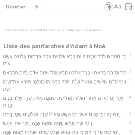
Genèse
5
Seuls les Évangiles sont disponibles en vidéo pour le moment.
Liste des patriarches d'Adam à Noé
1
זֶ֣ה סֵ֔פֶר תּוֹלְדֹ֖ת אָדָ֑ם בְּי֗וֹם בְּרֹ֤א אֱלֹהִים֙ אָדָ֔ם בִּדְמ֥וּת אֱלֹהִ֖ים עָשָׂ֥ה
אֹתֽוֹ׃
2
זָכָ֥ר וּנְקֵבָ֖ה בְּרָאָ֑ם וַיְבָ֣רֶךְ אֹתָ֗ם וַיִּקְרָ֤א אֶת־שְׁמָם֙ אָדָ֔ם בְּי֖וֹם הִבָּֽרְאָֽם׃
3
וַֽיְחִ֣י אָדָ֗ם שְׁלֹשִׁ֤ים וּמְאַת֙ שָׁנָ֔ה וַיּ֥וֹלֶד בִּדְמוּת֖וֹ כְּצַלְמ֑וֹ וַיִּקְרָ֥א אֶת־שְׁמ֖וֹ
שֵֽׁת׃
4
וַיִּֽהְי֣וּ יְמֵי־אָדָ֗ם אַֽחֲרֵי֙ הוֹלִיד֣וֹ אֶת־שֵׁ֔ת שְׁמֹנֶ֥ה מֵאֹ֖ת שָׁנָ֑ה וַיּ֥וֹלֶד בָּנִ֖ים
וּבָנֽוֹת׃
5
וַיִּֽהְי֞וּ כָּל־יְמֵ֤י אָדָם֙ אֲשֶׁר־חַ֔י תְּשַׁ֤ע מֵאוֹת֙ שָׁנָ֔ה וּשְׁלֹשִׁ֖ים שָׁנָ֑ה וַיָּמֹֽת׃
6
וַֽיְחִי־שֵׁ֕ת חָמֵ֥שׁ שָׁנִ֖ים וּמְאַ֣ת שָׁנָ֑ה וַיּ֖וֹלֶד אֶת־אֱנֽוֹשׁ׃
7
וַֽיְחִי־שֵׁ֗ת אַֽחֲרֵי֙ הוֹלִיד֣וֹ אֶת־אֱנ֔וֹשׁ שֶׁ֣בַע שָׁנִ֔ים וּשְׁמֹנֶ֥ה מֵא֖וֹת שָׁנָ֑ה