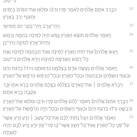
כִּי־טֽוֹב׃
22
וַיְבָ֧רֶךְ אֹתָ֛ם אֱלֹהִ֖ים לֵאמֹ֑ר פְּר֣וּ וּרְב֗וּ וּמִלְא֤וּ אֶת־הַמַּ֙יִם֙ בַּיַּמִּ֔ים
וְהָע֖וֹף יִ֥רֶב בָּאָֽרֶץ׃
23
וַֽיְהִי־עֶ֥רֶב וַֽיְהִי־בֹ֖קֶר י֥וֹם חֲמִישִֽׁי׃
24
וַיֹּ֣אמֶר אֱלֹהִ֗ים תּוֹצֵ֨א הָאָ֜רֶץ נֶ֤פֶשׁ חַיָּה֙ לְמִינָ֔הּ בְּהֵמָ֥ה וָרֶ֛מֶשׂ
וְחַֽיְתוֹ־אֶ֖רֶץ לְמִינָ֑הּ וַֽיְהִי־כֵֽן׃
25
וַיַּ֣עַשׂ אֱלֹהִים֩ אֶת־חַיַּ֨ת הָאָ֜רֶץ לְמִינָ֗הּ וְאֶת־הַבְּהֵמָה֙ לְמִינָ֔הּ וְאֵ֛ת
כָּל־רֶ֥מֶשׂ הָֽאֲדָמָ֖ה לְמִינֵ֑הוּ וַיַּ֥רְא אֱלֹהִ֖ים כִּי־טֽוֹב׃
26
וַיֹּ֣אמֶר אֱלֹהִ֔ים נַֽעֲשֶׂ֥ה אָדָ֛ם בְּצַלְמֵ֖נוּ כִּדְמוּתֵ֑נוּ וְיִרְדּוּ֩ בִדְגַ֨ת הַיָּ֜ם
וּבְע֣וֹף הַשָּׁמַ֗יִם וּבַבְּהֵמָה֙ וּבְכָל־הָאָ֔רֶץ וּבְכָל־הָרֶ֖מֶשׂ הָֽרֹמֵ֥שׂ עַל־הָאָֽרֶץ׃
27
וַיִּבְרָ֨א אֱלֹהִ֤ים ׀ אֶת־הָֽאָדָם֙ בְּצַלְמ֔וֹ בְּצֶ֥לֶם אֱלֹהִ֖ים בָּרָ֣א אֹת֑וֹ זָכָ֥ר
וּנְקֵבָ֖ה בָּרָ֥א אֹתָֽם׃
28
וַיְבָ֣רֶךְ אֹתָם֮ אֱלֹהִים֒ וַיֹּ֨אמֶר לָהֶ֜ם אֱלֹהִ֗ים פְּר֥וּ וּרְב֛וּ וּמִלְא֥וּ אֶת־הָאָ֖רֶץ
וְכִבְשֻׁ֑הָ וּרְד֞וּ בִּדְגַ֤ת הַיָּם֙ וּבְע֣וֹף הַשָּׁמַ֔יִם וּבְכָל־חַיָּ֖ה הָֽרֹמֶ֥שֶׂת עַל־הָאָֽרֶץ׃
29
וַיֹּ֣אמֶר אֱלֹהִ֗ים הִנֵּה֩ נָתַ֨תִּי לָכֶ֜ם אֶת־כָּל־עֵ֣שֶׂב ׀ זֹרֵ֣עַ זֶ֗רַע אֲשֶׁר֙
עַל־פְּנֵ֣י כָל־הָאָ֔רֶץ וְאֶת־כָּל־הָעֵ֛ץ אֲשֶׁר־בּ֥וֹ פְרִי־עֵ֖ץ זֹרֵ֣עַ זָ֑רַע לָכֶ֥ם יִֽהְיֶ֖ה
לְאָכְלָֽה׃