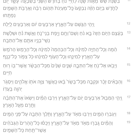
בִּשְׁנַ֨ת שֵׁשׁ־מֵא֤וֹת שָׁנָה֙ לְחַיֵּי־נֹ֔חַ בַּחֹ֙דֶשׁ֙ הַשֵּׁנִ֔י בְּשִׁבְעָֽה־עָשָׂ֥ר י֖וֹם
לַחֹ֑דֶשׁ בַּיּ֣וֹם הַזֶּ֗ה נִבְקְעוּ֙ כָּֽל־מַעְיְנֹת֙ תְּה֣וֹם רַבָּ֔ה וַאֲרֻבֹּ֥ת הַשָּׁמַ֖יִם
נִפְתָּֽחוּ׃
12
וַֽיְהִ֥י הַגֶּ֖שֶׁם עַל־הָאָ֑רֶץ אַרְבָּעִ֣ים י֔וֹם וְאַרְבָּעִ֖ים לָֽיְלָה׃
13
בְּעֶ֨צֶם הַיּ֤וֹם הַזֶּה֙ בָּ֣א נֹ֔חַ וְשֵׁם־וְחָ֥ם וָיֶ֖פֶת בְּנֵי־נֹ֑חַ וְאֵ֣שֶׁת נֹ֗חַ וּשְׁלֹ֧שֶׁת
נְשֵֽׁי־בָנָ֛יו אִתָּ֖ם אֶל־הַתֵּבָֽה׃
14
הֵ֜מָּה וְכָל־הַֽחַיָּ֣ה לְמִינָ֗הּ וְכָל־הַבְּהֵמָה֙ לְמִינָ֔הּ וְכָל־הָרֶ֛מֶשׂ הָרֹמֵ֥שׂ
עַל־הָאָ֖רֶץ לְמִינֵ֑הוּ וְכָל־הָע֣וֹף לְמִינֵ֔הוּ כֹּ֖ל צִפּ֥וֹר כָּל־כָּנָֽף׃
15
וַיָּבֹ֥אוּ אֶל־נֹ֖חַ אֶל־הַתֵּבָ֑ה שְׁנַ֤יִם שְׁנַ֙יִם֙ מִכָּל־הַבָּשָׂ֔ר אֲשֶׁר־בּ֖וֹ ר֥וּחַ
חַיִּֽים׃
16
וְהַבָּאִ֗ים זָכָ֨ר וּנְקֵבָ֤ה מִכָּל־בָּשָׂר֙ בָּ֔אוּ כַּֽאֲשֶׁ֛ר צִוָּ֥ה אֹת֖וֹ אֱלֹהִ֑ים וַיִּסְגֹּ֥ר
יְהוָ֖ה בַּֽעֲדֽוֹ׃
17
וַֽיְהִ֧י הַמַּבּ֛וּל אַרְבָּעִ֥ים י֖וֹם עַל־הָאָ֑רֶץ וַיִּרְבּ֣וּ הַמַּ֗יִם וַיִּשְׂאוּ֙ אֶת־הַתֵּבָ֔ה
וַתָּ֖רָם מֵעַ֥ל הָאָֽרֶץ׃
18
וַיִּגְבְּר֥וּ הַמַּ֛יִם וַיִּרְבּ֥וּ מְאֹ֖ד עַל־הָאָ֑רֶץ וַתֵּ֥לֶךְ הַתֵּבָ֖ה עַל־פְּנֵ֥י הַמָּֽיִם׃
19
וְהַמַּ֗יִם גָּֽבְר֛וּ מְאֹ֥ד מְאֹ֖ד עַל־הָאָ֑רֶץ וַיְכֻסּ֗וּ כָּל־הֶֽהָרִים֙ הַגְּבֹהִ֔ים
אֲשֶׁר־תַּ֖חַת כָּל־הַשָּׁמָֽיִם׃