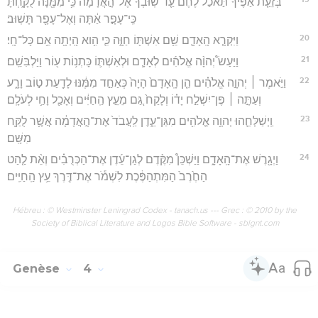
בְּזֵעַ֤ת אַפֶּ֙יךָ֙ תֹּ֣אכַל לֶ֔חֶם עַ֤ד שֽׁוּבְךָ֙ אֶל־הָ֣אֲדָמָ֔ה כִּ֥י מִמֶּ֖נָּה לֻקָּ֑חְתָּ
כִּֽי־עָפָ֣ר אַ֔תָּה וְאֶל־עָפָ֖ר תָּשֽׁוּב׃
20
וַיִּקְרָ֧א הָֽאָדָ֛ם שֵׁ֥ם אִשְׁתּ֖וֹ חַוָּ֑ה כִּ֛י הִ֥וא הָֽיְתָ֖ה אֵ֥ם כָּל־חָֽי׃
21
וַיַּעַשׂ֩ יְהוָ֨ה אֱלֹהִ֜ים לְאָדָ֧ם וּלְאִשְׁתּ֛וֹ כָּתְנ֥וֹת ע֖וֹר וַיַּלְבִּשֵֽׁם׃
22
וַיֹּ֣אמֶר ׀ יְהוָ֣ה אֱלֹהִ֗ים הֵ֤ן הָֽאָדָם֙ הָיָה֙ כְּאַחַ֣ד מִמֶּ֔נּוּ לָדַ֖עַת ט֣וֹב וָרָ֑ע
וְעַתָּ֣ה ׀ פֶּן־יִשְׁלַ֣ח יָד֗וֹ וְלָקַח֙ גַּ֚ם מֵעֵ֣ץ הַֽחַיִּ֔ים וְאָכַ֖ל וָחַ֥י לְעֹלָֽם׃
23
וַֽיְשַׁלְּחֵ֛הוּ יְהוָ֥ה אֱלֹהִ֖ים מִגַּן־עֵ֑דֶן לַֽעֲבֹד֙ אֶת־הָ֣אֲדָמָ֔ה אֲשֶׁ֥ר לֻקַּ֖ח
מִשָּֽׁם׃
24
וַיְגָ֖רֶשׁ אֶת־הָֽאָדָ֑ם וַיַּשְׁכֵּן֩ מִקֶּ֨דֶם לְגַן־עֵ֜דֶן אֶת־הַכְּרֻבִ֗ים וְאֵ֨ת לַ֤הַט
הַחֶ֙רֶב֙ הַמִּתְהַפֶּ֔כֶת לִשְׁמֹ֕ר אֶת־דֶּ֖רֶךְ עֵ֥ץ הַֽחַיִּֽים׃
Hébreu : © Westminster Leningrad Codex - tanach.us --- Grec : © 2010 by the
Society of Biblical Literature and Logos Bible Software - sblgnt.com
Genèse
4