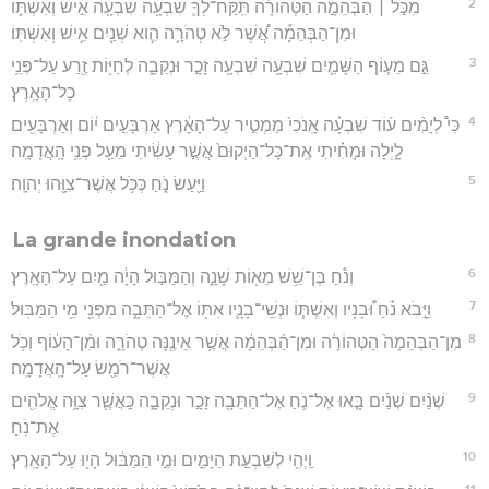
2
מִכֹּ֣ל ׀ הַבְּהֵמָ֣ה הַטְּהוֹרָ֗ה תִּֽקַּח־לְךָ֛ שִׁבְעָ֥ה שִׁבְעָ֖ה אִ֣ישׁ וְאִשְׁתּ֑וֹ
וּמִן־הַבְּהֵמָ֡ה אֲ֠שֶׁר לֹ֣א טְהֹרָ֥ה הִ֛וא שְׁנַ֖יִם אִ֥ישׁ וְאִשְׁתּֽוֹ׃
3
גַּ֣ם מֵע֧וֹף הַשָּׁמַ֛יִם שִׁבְעָ֥ה שִׁבְעָ֖ה זָכָ֣ר וּנְקֵבָ֑ה לְחַיּ֥וֹת זֶ֖רַע עַל־פְּנֵ֥י
כָל־הָאָֽרֶץ׃
4
כִּי֩ לְיָמִ֨ים ע֜וֹד שִׁבְעָ֗ה אָֽנֹכִי֙ מַמְטִ֣יר עַל־הָאָ֔רֶץ אַרְבָּעִ֣ים י֔וֹם וְאַרְבָּעִ֖ים
לָ֑יְלָה וּמָחִ֗יתִי אֶֽת־כָּל־הַיְקוּם֙ אֲשֶׁ֣ר עָשִׂ֔יתִי מֵעַ֖ל פְּנֵ֥י הָֽאֲדָמָֽה׃
5
וַיַּ֖עַשׂ נֹ֑חַ כְּכֹ֥ל אֲשֶׁר־צִוָּ֖הוּ יְהוָֽה׃
La grande inondation
6
וְנֹ֕חַ בֶּן־שֵׁ֥שׁ מֵא֖וֹת שָׁנָ֑ה וְהַמַּבּ֣וּל הָיָ֔ה מַ֖יִם עַל־הָאָֽרֶץ׃
7
וַיָּ֣בֹא נֹ֗חַ וּ֠בָנָיו וְאִשְׁתּ֧וֹ וּנְשֵֽׁי־בָנָ֛יו אִתּ֖וֹ אֶל־הַתֵּבָ֑ה מִפְּנֵ֖י מֵ֥י הַמַּבּֽוּל׃
8
מִן־הַבְּהֵמָה֙ הַטְּהוֹרָ֔ה וּמִן־הַ֨בְּהֵמָ֔ה אֲשֶׁ֥ר אֵינֶ֖נָּה טְהֹרָ֑ה וּמִ֨ן־הָע֔וֹף וְכֹ֥ל
אֲשֶׁר־רֹמֵ֖שׂ עַל־הָֽאֲדָמָֽה׃
9
שְׁנַ֨יִם שְׁנַ֜יִם בָּ֧אוּ אֶל־נֹ֛חַ אֶל־הַתֵּבָ֖ה זָכָ֣ר וּנְקֵבָ֑ה כַּֽאֲשֶׁ֛ר צִוָּ֥ה אֱלֹהִ֖ים
אֶת־נֹֽחַ׃
10
וַֽיְהִ֖י לְשִׁבְעַ֣ת הַיָּמִ֑ים וּמֵ֣י הַמַּבּ֔וּל הָי֖וּ עַל־הָאָֽרֶץ׃
11