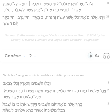
30
וּֽלְכָל־חַיַּ֣ת הָ֠אָרֶץ וּלְכָל־ע֨וֹף הַשָּׁמַ֜יִם וּלְכֹ֣ל ׀ רוֹמֵ֣שׂ עַל־הָאָ֗רֶץ
אֲשֶׁר־בּוֹ֙ נֶ֣פֶשׁ חַיָּ֔ה אֶת־כָּל־יֶ֥רֶק עֵ֖שֶׂב לְאָכְלָ֑ה וַֽיְהִי־כֵֽן׃
31
וַיַּ֤רְא אֱלֹהִים֙ אֶת־כָּל־אֲשֶׁ֣ר עָשָׂ֔ה וְהִנֵּה־ט֖וֹב מְאֹ֑ד וַֽיְהִי־עֶ֥רֶב וַֽיְהִי־בֹ֖קֶר
י֥וֹם הַשִּׁשִּֽׁי׃
Hébreu : © Westminster Leningrad Codex - tanach.us --- Grec : © 2010 by the
Society of Biblical Literature and Logos Bible Software - sblgnt.com
Genèse
2
Seuls les Évangiles sont disponibles en vidéo pour le moment.
1
וַיְכֻלּ֛וּ הַשָּׁמַ֥יִם וְהָאָ֖רֶץ וְכָל־צְבָאָֽם׃
2
וַיְכַ֤ל אֱלֹהִים֙ בַּיּ֣וֹם הַשְּׁבִיעִ֔י מְלַאכְתּ֖וֹ אֲשֶׁ֣ר עָשָׂ֑ה וַיִּשְׁבֹּת֙ בַּיּ֣וֹם הַשְּׁבִיעִ֔י
מִכָּל־מְלַאכְתּ֖וֹ אֲשֶׁ֥ר עָשָֽׂה׃
3
וַיְבָ֤רֶךְ אֱלֹהִים֙ אֶת־י֣וֹם הַשְּׁבִיעִ֔י וַיְקַדֵּ֖שׁ אֹת֑וֹ כִּ֣י ב֤וֹ שָׁבַת֙
מִכָּל־מְלַאכְתּ֔וֹ אֲשֶׁר־בָּרָ֥א אֱלֹהִ֖ים לַעֲשֽׂוֹת׃