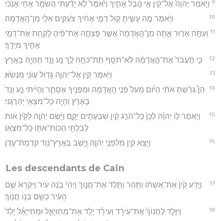
9
וַיֹּ֤אמֶר יְהוָה֙ אֶל־קַ֔יִן אֵ֖י הֶ֣בֶל אָחִ֑יךָ וַיֹּ֙אמֶר֙ לֹ֣א יָדַ֔עְתִּי הֲשֹׁמֵ֥ר אָחִ֖י אָנֹֽכִי׃
10
וַיֹּ֖אמֶר מֶ֣ה עָשִׂ֑יתָ ק֚וֹל דְּמֵ֣י אָחִ֔יךָ צֹעֲקִ֥ים אֵלַ֖י מִן־הָֽאֲדָמָֽה׃
11
וְעַתָּ֖ה אָר֣וּר אָ֑תָּה מִן־הָֽאֲדָמָה֙ אֲשֶׁ֣ר פָּצְתָ֣ה אֶת־פִּ֔יהָ לָקַ֛חַת אֶת־דְּמֵ֥י
אָחִ֖יךָ מִיָּדֶֽךָ׃
12
כִּ֤י תַֽעֲבֹד֙ אֶת־הָ֣אֲדָמָ֔ה לֹֽא־תֹסֵ֥ף תֵּת־כֹּחָ֖הּ לָ֑ךְ נָ֥ע וָנָ֖ד תִּֽהְיֶ֥ה בָאָֽרֶץ׃
13
וַיֹּ֥אמֶר קַ֖יִן אֶל־יְהוָ֑ה גָּד֥וֹל עֲוֺנִ֖י מִנְּשֹֽׂא׃
14
הֵן֩ גֵּרַ֨שְׁתָּ אֹתִ֜י הַיּ֗וֹם מֵעַל֙ פְּנֵ֣י הָֽאֲדָמָ֔ה וּמִפָּנֶ֖יךָ אֶסָּתֵ֑ר וְהָיִ֜יתִי נָ֤ע וָנָד֙
בָּאָ֔רֶץ וְהָיָ֥ה כָל־מֹצְאִ֖י יַֽהַרְגֵֽנִי׃
15
וַיֹּ֧אמֶר ל֣וֹ יְהוָ֗ה לָכֵן֙ כָּל־הֹרֵ֣ג קַ֔יִן שִׁבְעָתַ֖יִם יֻקָּ֑ם וַיָּ֨שֶׂם יְהוָ֤ה לְקַ֙יִן֙ א֔וֹת
לְבִלְתִּ֥י הַכּוֹת־אֹת֖וֹ כָּל־מֹצְאֽוֹ׃
16
וַיֵּ֥צֵא קַ֖יִן מִלִּפְנֵ֣י יְהוָ֑ה וַיֵּ֥שֶׁב בְּאֶֽרֶץ־נ֖וֹד קִדְמַת־עֵֽדֶן׃
Les descendants de Caïn
17
וַיֵּ֤דַע קַ֙יִן֙ אֶת־אִשְׁתּ֔וֹ וַתַּ֖הַר וַתֵּ֣לֶד אֶת־חֲנ֑וֹךְ וַֽיְהִי֙ בֹּ֣נֶה עִ֔יר וַיִּקְרָא֙ שֵׁ֣ם
הָעִ֔יר כְּשֵׁ֖ם בְּנ֥וֹ חֲנֽוֹךְ׃
18
וַיִּוָּלֵ֤ד לַֽחֲנוֹךְ֙ אֶת־עִירָ֔ד וְעִירָ֕ד יָלַ֖ד אֶת־מְחֽוּיָאֵ֑ל וּמְחִיּיָאֵ֗ל יָלַד֙