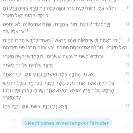
11
וַתָּבֹ֨א אֵלָ֤יו הַיּוֹנָה֙ לְעֵ֣ת עֶ֔רֶב וְהִנֵּ֥ה עֲלֵה־זַ֖יִת טָרָ֣ף בְּפִ֑יהָ וַיֵּ֣דַע נֹ֔חַ
כִּי־קַ֥לּוּ הַמַּ֖יִם מֵעַ֥ל הָאָֽרֶץ׃
12
וַיִּיָּ֣חֶל ע֔וֹד שִׁבְעַ֥ת יָמִ֖ים אֲחֵרִ֑ים וַיְשַׁלַּח֙ אֶת־הַיּוֹנָ֔ה וְלֹֽא־יָסְפָ֥ה
שׁוּב־אֵלָ֖יו עֽוֹד׃
13
וַֽ֠יְהִי בְּאַחַ֨ת וְשֵׁשׁ־מֵא֜וֹת שָׁנָ֗ה בָּֽרִאשׁוֹן֙ בְּאֶחָ֣ד לַחֹ֔דֶשׁ חָֽרְב֥וּ הַמַּ֖יִם
מֵעַ֣ל הָאָ֑רֶץ וַיָּ֤סַר נֹ֙חַ֙ אֶת־מִכְסֵ֣ה הַתֵּבָ֔ה וַיַּ֕רְא וְהִנֵּ֥ה חָֽרְב֖וּ פְּנֵ֥י הָֽאֲדָמָֽה׃
14
וּבַחֹ֙דֶשׁ֙ הַשֵּׁנִ֔י בְּשִׁבְעָ֧ה וְעֶשְׂרִ֛ים י֖וֹם לַחֹ֑דֶשׁ יָבְשָׁ֖ה הָאָֽרֶץ׃
15
וַיְדַבֵּ֥ר אֱלֹהִ֖ים אֶל־נֹ֥חַ לֵאמֹֽר׃
16
צֵ֖א מִן־הַתֵּבָ֑ה אַתָּ֕ה וְאִשְׁתְּךָ֛ וּבָנֶ֥יךָ וּנְשֵֽׁי־בָנֶ֖יךָ אִתָּֽךְ׃
17
כָּל־הַחַיָּ֨ה אֲשֶֽׁר־אִתְּךָ֜ מִכָּל־בָּשָׂ֗ר בָּע֧וֹף וּבַבְּהֵמָ֛ה וּבְכָל־הָרֶ֛מֶשׂ
הָרֹמֵ֥שׂ עַל־הָאָ֖רֶץ *הוצא **הַיְצֵ֣א אִתָּ֑ךְ וְשָֽׁרְצ֣וּ בָאָ֔רֶץ וּפָר֥וּ וְרָב֖וּ
עַל־הָאָֽרֶץ׃
18
וַיֵּ֖צֵא־נֹ֑חַ וּבָנָ֛יו וְאִשְׁתּ֥וֹ וּנְשֵֽׁי־בָנָ֖יו אִתּֽוֹ׃
19
כָּל־הַֽחַיָּ֗ה כָּל־הָרֶ֙מֶשׂ֙ וְכָל־הָע֔וֹף כֹּ֖ל רוֹמֵ֣שׂ עַל־הָאָ֑רֶץ לְמִשְׁפְּחֹ֣תֵיהֶ֔ם
יָצְא֖וּ מִן־הַתֵּבָֽה׃
Contenus
Versions
Commentaires
Strong
Dictionnaire
20
וַיִּ֥בֶן נֹ֛חַ מִזְבֵּ֖חַ לַֽיהוָ֑ה וַיִּקַּ֞ח מִכֹּ֣ל ׀ הַבְּהֵמָ֣ה הַטְּהוֹרָ֗ה וּמִכֹּל֙ הָע֣וֹף