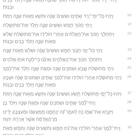
וּבָנֽוֹת׃
20
וַיִּֽהְיוּ֙ כָּל־יְמֵי־יֶ֔רֶד שְׁתַּ֤יִם וְשִׁשִּׁים֙ שָׁנָ֔ה וּתְשַׁ֥ע מֵא֖וֹת שָׁנָ֑ה וַיָּמֹֽת׃
21
וַֽיְחִ֣י חֲנ֔וֹךְ חָמֵ֥שׁ וְשִׁשִּׁ֖ים שָׁנָ֑ה וַיּ֖וֹלֶד אֶת־מְתוּשָֽׁלַח׃
22
וַיִּתְהַלֵּ֨ךְ חֲנ֜וֹךְ אֶת־הָֽאֱלֹהִ֗ים אַֽחֲרֵי֙ הוֹלִיד֣וֹ אֶת־מְתוּשֶׁ֔לַח שְׁלֹ֥שׁ
מֵא֖וֹת שָׁנָ֑ה וַיּ֥וֹלֶד בָּנִ֖ים וּבָנֽוֹת׃
23
וַיְהִ֖י כָּל־יְמֵ֣י חֲנ֑וֹךְ חָמֵ֤שׁ וְשִׁשִּׁים֙ שָׁנָ֔ה וּשְׁלֹ֥שׁ מֵא֖וֹת שָׁנָֽה׃
24
וַיִּתְהַלֵּ֥ךְ חֲנ֖וֹךְ אֶת־הָֽאֱלֹהִ֑ים וְאֵינֶ֕נּוּ כִּֽי־לָקַ֥ח אֹת֖וֹ אֱלֹהִֽים׃
25
וַיְחִ֣י מְתוּשֶׁ֔לַח שֶׁ֧בַע וּשְׁמֹנִ֛ים שָׁנָ֖ה וּמְאַ֣ת שָׁנָ֑ה וַיּ֖וֹלֶד אֶת־לָֽמֶךְ׃
26
וַֽיְחִ֣י מְתוּשֶׁ֗לַח אַֽחֲרֵי֙ הוֹלִיד֣וֹ אֶת־לֶ֔מֶךְ שְׁתַּ֤יִם וּשְׁמוֹנִים֙ שָׁנָ֔ה וּשְׁבַ֥ע
מֵא֖וֹת שָׁנָ֑ה וַיּ֥וֹלֶד בָּנִ֖ים וּבָנֽוֹת׃
27
וַיִּהְיוּ֙ כָּל־יְמֵ֣י מְתוּשֶׁ֔לַח תֵּ֤שַׁע וְשִׁשִּׁים֙ שָׁנָ֔ה וּתְשַׁ֥ע מֵא֖וֹת שָׁנָ֑ה וַיָּמֹֽת׃
28
וַֽיְחִי־לֶ֕מֶךְ שְׁתַּ֧יִם וּשְׁמֹנִ֛ים שָׁנָ֖ה וּמְאַ֣ת שָׁנָ֑ה וַיּ֖וֹלֶד בֵּֽן׃
29
וַיִּקְרָ֧א אֶת־שְׁמ֛וֹ נֹ֖חַ לֵאמֹ֑ר זֶ֠ה יְנַחֲמֵ֤נוּ מִֽמַּעֲשֵׂ֙נוּ֙ וּמֵעִצְּב֣וֹן יָדֵ֔ינוּ
מִן־הָ֣אֲדָמָ֔ה אֲשֶׁ֥ר אֵֽרְרָ֖הּ יְהוָֽה׃
30
וַֽיְחִי־לֶ֗מֶךְ אַֽחֲרֵי֙ הוֹלִיד֣וֹ אֶת־נֹ֔חַ חָמֵ֤שׁ וְתִשְׁעִים֙ שָׁנָ֔ה וַחֲמֵ֥שׁ מֵאֹ֖ת