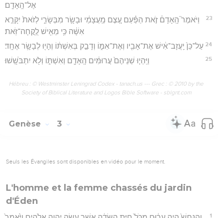
אֶל־הָֽאָדָֽם׃
23
וַיֹּאמֶר֮ הָֽאָדָם֒ זֹ֣את הַפַּ֗עַם עֶ֚צֶם מֵֽעֲצָמַ֔י וּבָשָׂ֖ר מִבְּשָׂרִ֑י לְזֹאת֙ יִקָּרֵ֣א
אִשָּׁ֔ה כִּ֥י מֵאִ֖ישׁ לֻֽקֳחָה־זֹּֽאת׃
24
עַל־כֵּן֙ יַֽעֲזָב־אִ֔ישׁ אֶת־אָבִ֖יו וְאֶת־אִמּ֑וֹ וְדָבַ֣ק בְּאִשְׁתּ֔וֹ וְהָי֖וּ לְבָשָׂ֥ר אֶחָֽד׃
25
וַיִּֽהְי֤וּ שְׁנֵיהֶם֙ עֲרוּמִּ֔ים הָֽאָדָ֖ם וְאִשְׁתּ֑וֹ וְלֹ֖א יִתְבֹּשָֽׁשׁוּ׃
Hébreu : © Westminster Leningrad Codex - tanach.us --- Grec : © 2010 by the
Society of Biblical Literature and Logos Bible Software - sblgnt.com
Genèse
3
Seuls les Évangiles sont disponibles en vidéo pour le moment.
L'homme et la femme chassés du jardin
d'Éden
1
וְהַנָּחָשׁ֙ הָיָ֣ה עָר֔וּם מִכֹּל֙ חַיַּ֣ת הַשָּׂדֶ֔ה אֲשֶׁ֥ר עָשָׂ֖ה יְהוָ֣ה אֱלֹהִ֑ים וַיֹּ֙אמֶר֙