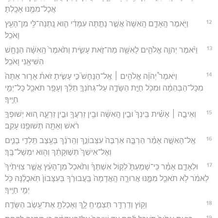
אֲכָל־מִמֶּ֖נּוּ אָכָֽלְתָּ׃
12
וַיֹּ֖אמֶר הָֽאָדָ֑ם הָֽאִשָּׁה֙ אֲשֶׁ֣ר נָתַ֣תָּה עִמָּדִ֔י הִ֛וא נָֽתְנָה־לִּ֥י מִן־הָעֵ֖ץ
וָאֹכֵֽל׃
13
וַיֹּ֨אמֶר יְהוָ֧ה אֱלֹהִ֛ים לָאִשָּׁ֖ה מַה־זֹּ֣את עָשִׂ֑ית וַתֹּ֙אמֶר֙ הָֽאִשָּׁ֔ה הַנָּחָ֥שׁ
הִשִּׁיאַ֖נִי וָאֹכֵֽל׃
14
וַיֹּאמֶר֩ יְהֹוָ֨ה אֱלֹהִ֥ים ׀ אֶֽל־הַנָּחָשׁ֮ כִּ֣י עָשִׂ֣יתָ זֹּאת֒ אָר֤וּר אַתָּה֙
מִכָּל־הַבְּהֵמָ֔ה וּמִכֹּ֖ל חַיַּ֣ת הַשָּׂדֶ֑ה עַל־גְּחֹנְךָ֣ תֵלֵ֔ךְ וְעָפָ֥ר תֹּאכַ֖ל כָּל־יְמֵ֥י
חַיֶּֽיךָ׃
15
וְאֵיבָ֣ה ׀ אָשִׁ֗ית בֵּֽינְךָ֙ וּבֵ֣ין הָֽאִשָּׁ֔ה וּבֵ֥ין זַרְעֲךָ֖ וּבֵ֣ין זַרְעָ֑הּ ה֚וּא יְשׁוּפְךָ֣
רֹ֔אשׁ וְאַתָּ֖ה תְּשׁוּפֶ֥נּוּ עָקֵֽב׃
16
אֶֽל־הָאִשָּׁ֣ה אָמַ֗ר הַרְבָּ֤ה אַרְבֶּה֙ עִצְּבוֹנֵ֣ךְ וְהֵֽרֹנֵ֔ךְ בְּעֶ֖צֶב תֵּֽלְדִ֣י בָנִ֑ים
וְאֶל־אִישֵׁךְ֙ תְּשׁ֣וּקָתֵ֔ךְ וְה֖וּא יִמְשָׁל־בָּֽךְ׃
17
וּלְאָדָ֣ם אָמַ֗ר כִּֽי־שָׁמַעְתָּ֮ לְק֣וֹל אִשְׁתֶּךָ֒ וַתֹּ֙אכַל֙ מִן־הָעֵ֔ץ אֲשֶׁ֤ר צִוִּיתִ֙יךָ֙
לֵאמֹ֔ר לֹ֥א תֹאכַ֖ל מִמֶּ֑נּוּ אֲרוּרָ֤ה הָֽאֲדָמָה֙ בַּֽעֲבוּרֶ֔ךָ בְּעִצָּבוֹן֙ תֹּֽאכֲלֶ֔נָּה כֹּ֖ל
יְמֵ֥י חַיֶּֽיךָ׃
18
וְק֥וֹץ וְדַרְדַּ֖ר תַּצְמִ֣יחַֽ לָ֑ךְ וְאָכַלְתָּ֖ אֶת־עֵ֥שֶׂב הַשָּׂדֶֽה׃
19