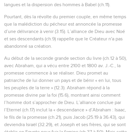
langues et la dispersion des hommes à Babel (ch.11).
Pourtant, dès la révolte du premier couple, en même temps
que la malédiction du pécheur est annoncée la promesse
d’une délivrance à venir (3.15). L’alliance de Dieu avec Noé
et ses descendants (ch.9) rappelle que le Créateur n'a pas
abandonné sa création.
Au début de la seconde grande section du livre (ch.12 à 50),
avec Abraham, qui a vécu entre 2100 et 1800 av. J.-C., la
promesse commence à se réaliser. Dieu promet au
patriarche de lui donner un pays et de bénir « en lui, tous
les peuples de la terre » (12.3). Abraham répond à la
promesse divine par la foi (15.6), montrant ainsi comment
l’homme doit s’approcher de Dieu. L’alliance conclue par
l’Eternel (ch.17) inclut la « descendance » d’Abraham : Isaac,
le fils de la promesse (ch.21), puis Jacob (25.19 à 36.43), qui
deviendra Israël (32.29), et Joseph et ses frères, qui se sont
établis en Egypte pour fuir la famine (ch.37 à 50). Mais cette