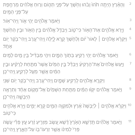
2
וְהָאָ֗רֶץ הָיְתָ֥ה תֹ֙הוּ֙ וָבֹ֔הוּ וְחֹ֖שֶׁךְ עַל־פְּנֵ֣י תְה֑וֹם וְר֣וּחַ אֱלֹהִ֔ים מְרַחֶ֖פֶת
עַל־פְּנֵ֥י הַמָּֽיִם׃
3
וַיֹּ֥אמֶר אֱלֹהִ֖ים יְהִ֣י א֑וֹר וַֽיְהִי־אֽוֹר׃
4
וַיַּ֧רְא אֱלֹהִ֛ים אֶת־הָא֖וֹר כִּי־ט֑וֹב וַיַּבְדֵּ֣ל אֱלֹהִ֔ים בֵּ֥ין הָא֖וֹר וּבֵ֥ין הַחֹֽשֶׁךְ׃
5
וַיִּקְרָ֨א אֱלֹהִ֤ים ׀ לָאוֹר֙ י֔וֹם וְלַחֹ֖שֶׁךְ קָ֣רָא לָ֑יְלָה וַֽיְהִי־עֶ֥רֶב וַֽיְהִי־בֹ֖קֶר י֥וֹם
אֶחָֽד׃
6
וַיֹּ֣אמֶר אֱלֹהִ֔ים יְהִ֥י רָקִ֖יעַ בְּת֣וֹךְ הַמָּ֑יִם וִיהִ֣י מַבְדִּ֔יל בֵּ֥ין מַ֖יִם לָמָֽיִם׃
7
וַיַּ֣עַשׂ אֱלֹהִים֮ אֶת־הָרָקִיעַ֒ וַיַּבְדֵּ֗ל בֵּ֤ין הַמַּ֙יִם֙ אֲשֶׁר֙ מִתַּ֣חַת לָרָקִ֔יעַ וּבֵ֣ין
הַמַּ֔יִם אֲשֶׁ֖ר מֵעַ֣ל לָרָקִ֑יעַ וַֽיְהִי־כֵֽן׃
8
וַיִּקְרָ֧א אֱלֹהִ֛ים לָֽרָקִ֖יעַ שָׁמָ֑יִם וַֽיְהִי־עֶ֥רֶב וַֽיְהִי־בֹ֖קֶר י֥וֹם שֵׁנִֽי׃
9
וַיֹּ֣אמֶר אֱלֹהִ֗ים יִקָּו֨וּ הַמַּ֜יִם מִתַּ֤חַת הַשָּׁמַ֙יִם֙ אֶל־מָק֣וֹם אֶחָ֔ד וְתֵרָאֶ֖ה
הַיַּבָּשָׁ֑ה וַֽיְהִי־כֵֽן׃
10
וַיִּקְרָ֨א אֱלֹהִ֤ים ׀ לַיַּבָּשָׁה֙ אֶ֔רֶץ וּלְמִקְוֵ֥ה הַמַּ֖יִם קָרָ֣א יַמִּ֑ים וַיַּ֥רְא אֱלֹהִ֖ים
כִּי־טֽוֹב׃
11
וַיֹּ֣אמֶר אֱלֹהִ֗ים תַּֽדְשֵׁ֤א הָאָ֙רֶץ֙ דֶּ֔שֶׁא עֵ֚שֶׂב מַזְרִ֣יעַ זֶ֔רַע עֵ֣ץ פְּרִ֞י עֹ֤שֶׂה
פְּרִי֙ לְמִינ֔וֹ אֲשֶׁ֥ר זַרְעוֹ־ב֖וֹ עַל־הָאָ֑רֶץ וַֽיְהִי־כֵֽן׃