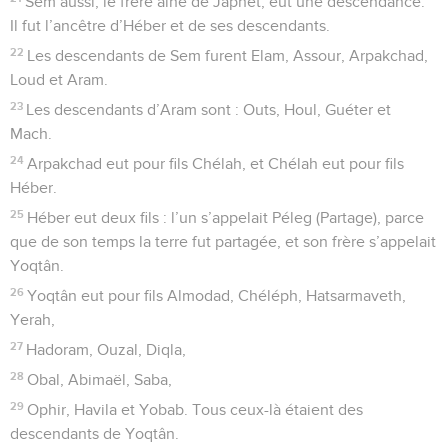
Sem aussi, le frère aîné de Japhet, eut une descendance.
Il fut l’ancêtre d’Héber et de ses descendants.
22
Les descendants de Sem furent Elam, Assour, Arpakchad,
Loud et Aram.
23
Les descendants d’Aram sont : Outs, Houl, Guéter et
Mach.
24
Arpakchad eut pour fils Chélah, et Chélah eut pour fils
Héber.
25
Héber eut deux fils : l’un s’appelait Péleg (Partage), parce
que de son temps la terre fut partagée, et son frère s’appelait
Yoqtân.
26
Yoqtân eut pour fils Almodad, Chéléph, Hatsarmaveth,
Yerah,
27
Hadoram, Ouzal, Diqla,
28
Obal, Abimaël, Saba,
29
Ophir, Havila et Yobab. Tous ceux-là étaient des
descendants de Yoqtân.