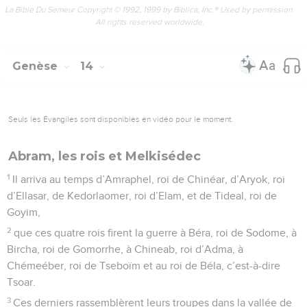
La Bible Du Semeur Copyright © 1992, 1999 by Biblica, Inc.® Used by permission.
All rights reserved worldwide.
Genèse
14
Seuls les Évangiles sont disponibles en vidéo pour le moment.
Abram, les rois et Melkisédec
1
Il arriva au temps d’Amraphel, roi de Chinéar, d’Aryok, roi
d’Ellasar, de Kedorlaomer, roi d’Elam, et de Tideal, roi de
Goyim,
2
que ces quatre rois firent la guerre à Béra, roi de Sodome, à
Bircha, roi de Gomorrhe, à Chineab, roi d’Adma, à
Chémeéber, roi de Tseboïm et au roi de Béla, c’est-à-dire
Tsoar.
3
Ces derniers rassemblèrent leurs troupes dans la vallée de