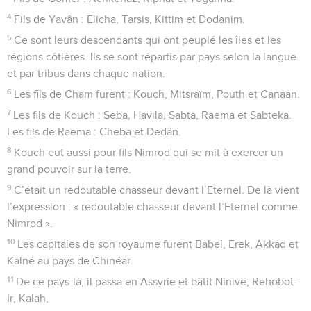
4
Fils de Yavân : Elicha, Tarsis, Kittim et Dodanim.
5
Ce sont leurs descendants qui ont peuplé les îles et les
régions côtières. Ils se sont répartis par pays selon la langue
et par tribus dans chaque nation.
6
Les fils de Cham furent : Kouch, Mitsraïm, Pouth et Canaan.
7
Les fils de Kouch : Seba, Havila, Sabta, Raema et Sabteka.
Les fils de Raema : Cheba et Dedân.
8
Kouch eut aussi pour fils Nimrod qui se mit à exercer un
grand pouvoir sur la terre.
9
C’était un redoutable chasseur devant l’Eternel. De là vient
l’expression : « redoutable chasseur devant l’Eternel comme
Nimrod ».
10
Les capitales de son royaume furent Babel, Erek, Akkad et
Kalné au pays de Chinéar.
11
De ce pays-là, il passa en Assyrie et bâtit Ninive, Rehobot-
Ir, Kalah,