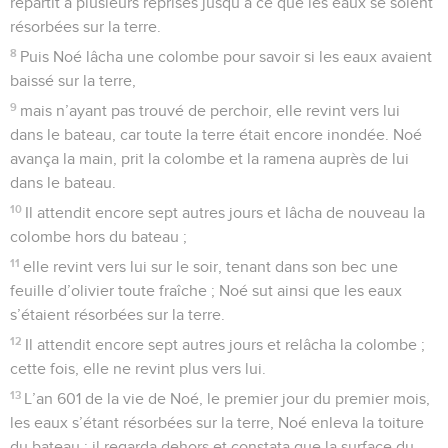
repartit à plusieurs reprises jusqu’à ce que les eaux se soient
résorbées sur la terre.
8
Puis Noé lâcha une colombe pour savoir si les eaux avaient
baissé sur la terre,
9
mais n’ayant pas trouvé de perchoir, elle revint vers lui
dans le bateau, car toute la terre était encore inondée. Noé
avança la main, prit la colombe et la ramena auprès de lui
dans le bateau.
10
Il attendit encore sept autres jours et lâcha de nouveau la
colombe hors du bateau ;
11
elle revint vers lui sur le soir, tenant dans son bec une
feuille d’olivier toute fraîche ; Noé sut ainsi que les eaux
s’étaient résorbées sur la terre.
12
Il attendit encore sept autres jours et relâcha la colombe ;
cette fois, elle ne revint plus vers lui.
13
L’an 601 de la vie de Noé, le premier jour du premier mois,
les eaux s’étant résorbées sur la terre, Noé enleva la toiture
du bateau ; il regarda dehors et constata que la surface du