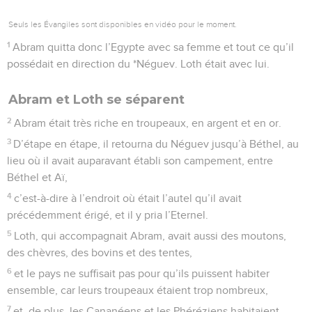
Seuls les Évangiles sont disponibles en vidéo pour le moment.
1
Abram quitta donc l’Egypte avec sa femme et tout ce qu’il
possédait en direction du *Néguev. Loth était avec lui.
Abram et Loth se séparent
2
Abram était très riche en troupeaux, en argent et en or.
3
D’étape en étape, il retourna du Néguev jusqu’à Béthel, au
lieu où il avait auparavant établi son campement, entre
Béthel et Aï,
4
c’est-à-dire à l’endroit où était l’autel qu’il avait
précédemment érigé, et il y pria l’Eternel.
5
Loth, qui accompagnait Abram, avait aussi des moutons,
des chèvres, des bovins et des tentes,
6
et le pays ne suffisait pas pour qu’ils puissent habiter
ensemble, car leurs troupeaux étaient trop nombreux,
7
et, de plus, les Cananéens et les Phéréziens habitaient