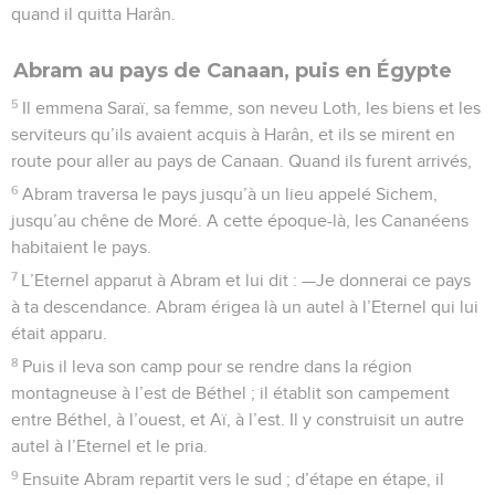
quand il quitta Harân.
Abram au pays de Canaan, puis en Égypte
5
Il emmena Saraï, sa femme, son neveu Loth, les biens et les
serviteurs qu’ils avaient acquis à Harân, et ils se mirent en
route pour aller au pays de Canaan. Quand ils furent arrivés,
6
Abram traversa le pays jusqu’à un lieu appelé Sichem,
jusqu’au chêne de Moré. A cette époque-là, les Cananéens
habitaient le pays.
7
L’Eternel apparut à Abram et lui dit : —Je donnerai ce pays
à ta descendance. Abram érigea là un autel à l’Eternel qui lui
était apparu.
8
Puis il leva son camp pour se rendre dans la région
montagneuse à l’est de Béthel ; il établit son campement
entre Béthel, à l’ouest, et Aï, à l’est. Il y construisit un autre
autel à l’Eternel et le pria.
9
Ensuite Abram repartit vers le sud ; d’étape en étape, il