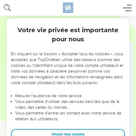
mètres de hauteur.
16
Tu ménageras une ouverture dans le haut du bateau : un
Semeur
espace de cinquante centimètres entre les côtés et le toit
Votre vie privée est importante
que tu fixeras par-dessus. Tu mettras la porte du bateau sur
Genèse
6
le côté. A l’intérieur, tu disposeras trois étages.
pour nous
17
Et moi, je vais faire venir le déluge d’eau sur la terre pour
détruire, sous le ciel, tout être animé de vie. Tout ce qui est
En cliquant sur le bouton « Accepter tous les cookies », vous
acceptez que TopChrétien utilise des traceurs (comme des
sur la terre périra.
cookies ou l'identifiant unique de votre compte utilisateur) et
18
Mais j’établirai mon alliance avec toi et tu entreras dans le
traite vos données à caractère personnel (comme vos
données de navigation et les informations renseignées dans
bateau, toi, tes fils, ta femme et tes belles-filles avec toi.
votre compte utilisateur) dans les buts suivants :
19
Tu feras aussi entrer dans le bateau un couple de tous les
êtres vivants, c’est-à-dire un mâle et une femelle de tous les
Mesurer l'audience de notre service
animaux, pour qu’ils restent en vie avec toi.
Vous permettre d'utiliser des services tiers tels que de la
vidéo, des cartes du monde…
20
De toutes les sortes d’oiseaux, de quadrupèdes et
Vous permettre d'entrer en contact avec notre service de
d’animaux qui se meuvent à ras de terre, un couple viendra
relation aux utilisateurs.
vers toi pour pouvoir rester en vie.
21
Procure-toi aussi toutes sortes d’aliments et fais-en
Choisir mes cookies