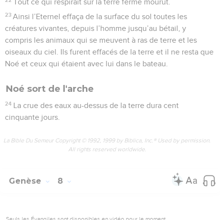
Tout ce qui respirait sur la terre ferme mourut.
23
Ainsi l’Eternel effaça de la surface du sol toutes les
créatures vivantes, depuis l’homme jusqu’au bétail, y
compris les animaux qui se meuvent à ras de terre et les
oiseaux du ciel. Ils furent effacés de la terre et il ne resta que
Noé et ceux qui étaient avec lui dans le bateau.
Noé sort de l'arche
24
La crue des eaux au-dessus de la terre dura cent
cinquante jours.
La Bible Du Semeur Copyright © 1992, 1999 by Biblica, Inc.® Used by permission.
All rights reserved worldwide.
Genèse
8
Seuls les Évangiles sont disponibles en vidéo pour le moment.