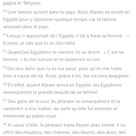
gagna le *Néguev.
10
Une famine survint dans le pays. Alors Abram se rendit en
Egypte pour y séjourner quelque temps, car la famine
sévissait dans le pays.
11
Lorsqu’il approchait de l’Egypte, il dit à Saraï sa femme : —
Ecoute, je sais que tu es très belle.
12
Quand les Egyptiens te verront, ils se diront : « C’est sa
femme. » Ils me tueront et te laisseront en vie.
13
Dis-leur donc que tu es ma sœur, pour qu’on me traite
bien à cause de toi. Ainsi, grâce à toi, ma vie sera épargnée.
14
En effet, quand Abram arriva en Egypte, les Egyptiens
remarquèrent la grande beauté de sa femme.
15
Des gens de la cour du pharaon la remarquèrent et la
vantèrent à leur maître, de sorte qu’elle fut enlevée et
emmenée au palais royal.
16
A cause d’elle, le pharaon traita Abram avec bonté. Il lui
offrit des moutons, des chèvres, des bovins, des ânes, des