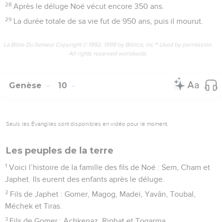
28
Après le déluge Noé vécut encore 350 ans.
29
La durée totale de sa vie fut de 950 ans, puis il mourut.
La Bible Du Semeur Copyright © 1992, 1999 by Biblica, Inc.® Used by permission.
All rights reserved worldwide.
Genèse
10
Seuls les Évangiles sont disponibles en vidéo pour le moment.
Les peuples de la terre
1
Voici l’histoire de la famille des fils de Noé : Sem, Cham et
Japhet. Ils eurent des enfants après le déluge.
2
Fils de Japhet : Gomer, Magog, Madeï, Yavân, Toubal,
Méchek et Tiras.
3
Fils de Gomer : Achkenaz, Riphat et Togarma.