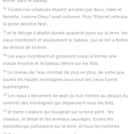
entrer dans le bateau.
16
Toutes ces créatures étaient arrivées par deux, mâle et
femelle, comme Dieu l’avait ordonné. Puis l’Eternel referma
la porte derrière Noé,
17
et le déluge s’abattit durant quarante jours sur la terre, les
eaux montèrent et soulevèrent le bateau, qui se mit à flotter
au-dessus de la terre.
18
Les eaux montèrent et grossirent jusqu’à former une
masse énorme et le bateau dériva sur les flots.
19
Le niveau de l’eau montait de plus en plus, de sorte que
toutes les hautes montagnes sous tous les cieux furent
submergées.
20
Les eaux s’élevèrent de sept ou huit mètres au-dessus du
sommet des montagnes qui disparurent sous les flots,
21
et toute créature qui bougeait sur la terre périt : les
oiseaux, le bétail et les animaux sauvages, toutes les
bestioles qui pullulaient sur la terre, et tous les hommes.
22