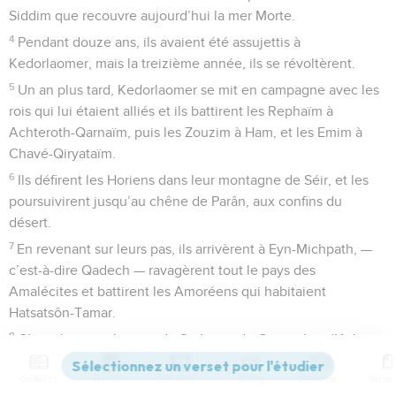
Siddim que recouvre aujourd’hui la mer Morte.
4
Pendant douze ans, ils avaient été assujettis à
Kedorlaomer, mais la treizième année, ils se révoltèrent.
5
Un an plus tard, Kedorlaomer se mit en campagne avec les
rois qui lui étaient alliés et ils battirent les Rephaïm à
Achteroth-Qarnaïm, puis les Zouzim à Ham, et les Emim à
Chavé-Qiryataïm.
6
Ils défirent les Horiens dans leur montagne de Séir, et les
poursuivirent jusqu’au chêne de Parân, aux confins du
désert.
7
En revenant sur leurs pas, ils arrivèrent à Eyn-Michpath, —
c’est-à-dire Qadech — ravagèrent tout le pays des
Amalécites et battirent les Amoréens qui habitaient
Hatsatsôn-Tamar.
8
C’est alors que les rois de Sodome, de Gomorrhe, d’Adma,
de Tseboïm et de Béla, c’est-à-dire Tsoar, s’avancèrent et se
Contenus
Versions
Commentaires
Strong
Dictionnaire
mirent en position de combat dans la vallée de Siddim