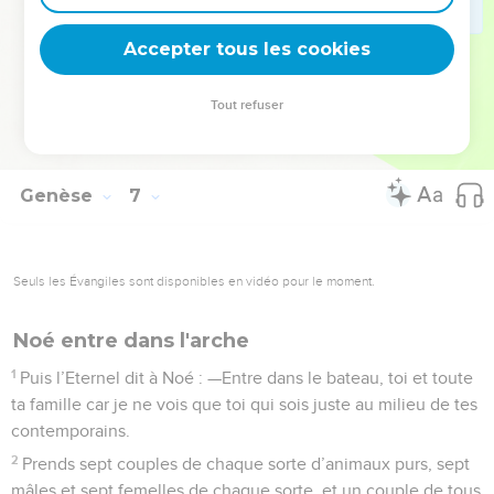
provision pour vous en nourrir, toi et eux.
Accepter tous les cookies
22
Noé obéit et fit tout comme Dieu le lui avait ordonné.
La Bible Du Semeur Copyright © 1992, 1999 by Biblica, Inc.® Used by permission.
Tout refuser
All rights reserved worldwide.
Genèse
7
Seuls les Évangiles sont disponibles en vidéo pour le moment.
Noé entre dans l'arche
1
Puis l’Eternel dit à Noé : —Entre dans le bateau, toi et toute
ta famille car je ne vois que toi qui sois juste au milieu de tes
contemporains.
2
Prends sept couples de chaque sorte d’animaux purs, sept
mâles et sept femelles de chaque sorte, et un couple de tous