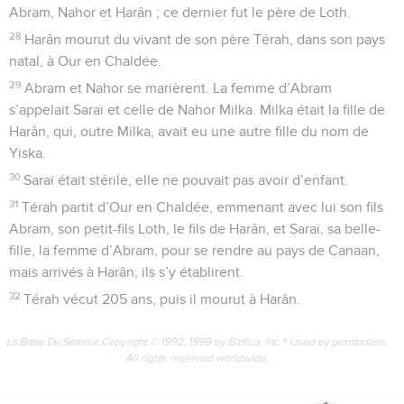
Abram, Nahor et Harân ; ce dernier fut le père de Loth.
28
Harân mourut du vivant de son père Térah, dans son pays
natal, à Our en Chaldée.
29
Abram et Nahor se marièrent. La femme d’Abram
s’appelait Saraï et celle de Nahor Milka. Milka était la fille de
Harân, qui, outre Milka, avait eu une autre fille du nom de
Yiska.
30
Saraï était stérile, elle ne pouvait pas avoir d’enfant.
31
Térah partit d’Our en Chaldée, emmenant avec lui son fils
Abram, son petit-fils Loth, le fils de Harân, et Saraï, sa belle-
fille, la femme d’Abram, pour se rendre au pays de Canaan,
mais arrivés à Harân, ils s’y établirent.
32
Térah vécut 205 ans, puis il mourut à Harân.
La Bible Du Semeur Copyright © 1992, 1999 by Biblica, Inc.® Used by permission.
All rights reserved worldwide.