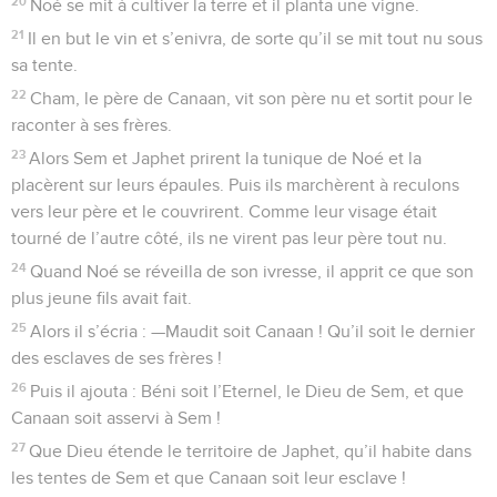
20
Noé se mit à cultiver la terre et il planta une vigne.
21
Il en but le vin et s’enivra, de sorte qu’il se mit tout nu sous
sa tente.
22
Cham, le père de Canaan, vit son père nu et sortit pour le
raconter à ses frères.
23
Alors Sem et Japhet prirent la tunique de Noé et la
placèrent sur leurs épaules. Puis ils marchèrent à reculons
vers leur père et le couvrirent. Comme leur visage était
tourné de l’autre côté, ils ne virent pas leur père tout nu.
24
Quand Noé se réveilla de son ivresse, il apprit ce que son
plus jeune fils avait fait.
25
Alors il s’écria : —Maudit soit Canaan ! Qu’il soit le dernier
des esclaves de ses frères !
26
Puis il ajouta : Béni soit l’Eternel, le Dieu de Sem, et que
Canaan soit asservi à Sem !
27
Que Dieu étende le territoire de Japhet, qu’il habite dans
les tentes de Sem et que Canaan soit leur esclave !