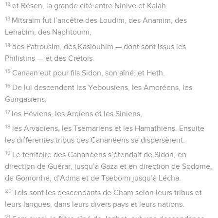
12
et Résen, la grande cité entre Ninive et Kalah.
13
Mitsraïm fut l’ancêtre des Loudim, des Anamim, des
Lehabim, des Naphtouim,
14
des Patrousim, des Kaslouhim — dont sont issus les
Philistins — et des Crétois.
15
Canaan eut pour fils Sidon, son aîné, et Heth.
16
De lui descendent les Yebousiens, les Amoréens, les
Guirgasiens,
17
les Héviens, les Arqiens et les Siniens,
18
les Arvadiens, les Tsemariens et les Hamathiens. Ensuite
les différentes tribus des Cananéens se dispersèrent.
19
Le territoire des Cananéens s’étendait de Sidon, en
direction de Guérar, jusqu’à Gaza et en direction de Sodome,
de Gomorrhe, d’Adma et de Tseboïm jusqu’à Lécha.
20
Tels sont les descendants de Cham selon leurs tribus et
leurs langues, dans leurs divers pays et leurs nations.
21