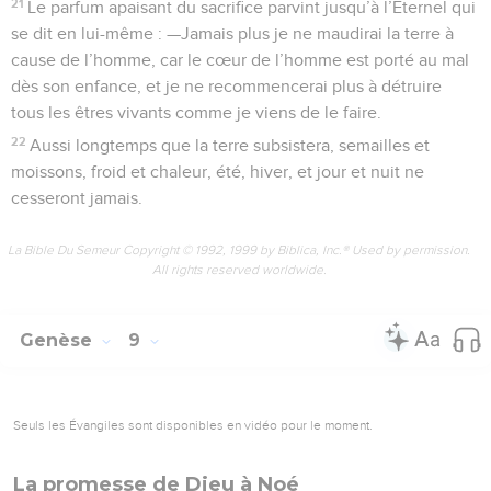
21
Le parfum apaisant du sacrifice parvint jusqu’à l’Eternel qui
se dit en lui-même : —Jamais plus je ne maudirai la terre à
cause de l’homme, car le cœur de l’homme est porté au mal
dès son enfance, et je ne recommencerai plus à détruire
tous les êtres vivants comme je viens de le faire.
22
Aussi longtemps que la terre subsistera, semailles et
moissons, froid et chaleur, été, hiver, et jour et nuit ne
cesseront jamais.
La Bible Du Semeur Copyright © 1992, 1999 by Biblica, Inc.® Used by permission.
All rights reserved worldwide.
Genèse
9
Seuls les Évangiles sont disponibles en vidéo pour le moment.
La promesse de Dieu à Noé