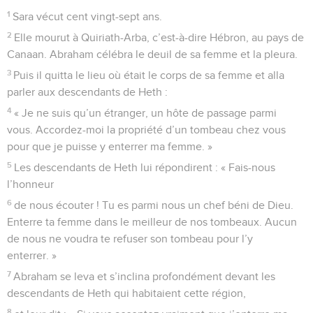
1
Sara vécut cent vingt-sept ans.
2
Elle mourut à Quiriath-Arba, c’est-à-dire Hébron, au pays de
Canaan. Abraham célébra le deuil de sa femme et la pleura.
3
Puis il quitta le lieu où était le corps de sa femme et alla
parler aux descendants de Heth :
4
« Je ne suis qu’un étranger, un hôte de passage parmi
vous. Accordez-moi la propriété d’un tombeau chez vous
pour que je puisse y enterrer ma femme. »
5
Les descendants de Heth lui répondirent : « Fais-nous
l’honneur
6
de nous écouter ! Tu es parmi nous un chef béni de Dieu.
Enterre ta femme dans le meilleur de nos tombeaux. Aucun
de nous ne voudra te refuser son tombeau pour l’y
enterrer. »
7
Abraham se leva et s’inclina profondément devant les
descendants de Heth qui habitaient cette région,
8