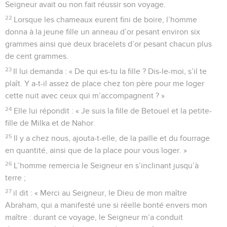
Seigneur avait ou non fait réussir son voyage.
22
Lorsque les chameaux eurent fini de boire, l’homme
donna à la jeune fille un anneau d’or pesant environ six
grammes ainsi que deux bracelets d’or pesant chacun plus
de cent grammes.
23
Il lui demanda : « De qui es-tu la fille ? Dis-le-moi, s’il te
plaît. Y a-t-il assez de place chez ton père pour me loger
cette nuit avec ceux qui m’accompagnent ? »
24
Elle lui répondit : « Je suis la fille de Betouel et la petite-
fille de Milka et de Nahor.
25
Il y a chez nous, ajouta-t-elle, de la paille et du fourrage
en quantité, ainsi que de la place pour vous loger. »
26
L’homme remercia le Seigneur en s’inclinant jusqu’à
terre ;
27
il dit : « Merci au Seigneur, le Dieu de mon maître
Abraham, qui a manifesté une si réelle bonté envers mon
maître : durant ce voyage, le Seigneur m’a conduit