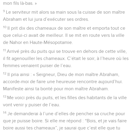
mon fils là-bas. »
9
Le serviteur mit alors sa main sous la cuisse de son maître
Abraham et lui jura d’exécuter ses ordres.
10
Il prit dix des chameaux de son maître et emporta tout ce
que celui-ci avait de meilleur. Il se mit en route vers la ville
de Nahor en Haute-Mésopotamie.
11
Arrivé près du puits qui se trouve en dehors de cette ville,
il fit agenouiller les chameaux. C’était le soir, à l’heure où les
femmes venaient puiser de l’eau.
12
Il pria ainsi : « Seigneur, Dieu de mon maître Abraham,
accorde-moi de faire une heureuse rencontre aujourd’hui.
Manifeste ainsi ta bonté pour mon maître Abraham.
13
Me voici près du puits, et les filles des habitants de la ville
vont venir y puiser de l’eau.
14
Je demanderai à l’une d’elles de pencher sa cruche pour
que je puisse boire. Si elle me répond : “Bois, et je vais faire
boire aussi tes chameaux”, je saurai que c’est elle que tu