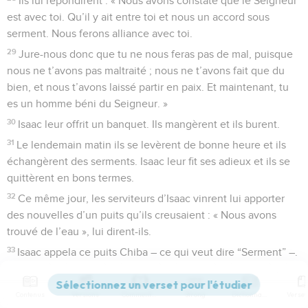
Ils lui répondirent : « Nous avons constaté que le Seigneur
est avec toi. Qu’il y ait entre toi et nous un accord sous
serment. Nous ferons alliance avec toi.
29
Jure-nous donc que tu ne nous feras pas de mal, puisque
nous ne t’avons pas maltraité ; nous ne t’avons fait que du
bien, et nous t’avons laissé partir en paix. Et maintenant, tu
es un homme béni du Seigneur. »
30
Isaac leur offrit un banquet. Ils mangèrent et ils burent.
31
Le lendemain matin ils se levèrent de bonne heure et ils
échangèrent des serments. Isaac leur fit ses adieux et ils se
quittèrent en bons termes.
32
Ce même jour, les serviteurs d’Isaac vinrent lui apporter
des nouvelles d’un puits qu’ils creusaient : « Nous avons
trouvé de l’eau », lui dirent-ils.
33
Isaac appela ce puits Chiba – ce qui veut dire “Serment” –.
C’est pourquoi, aujourd’hui encore, la ville s’appelle
Berchéba – “Puits du serment” –.
Contenus
Versions
Commentaires
Strong
Dictionnaire