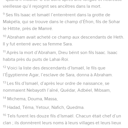
vieillesse qu’il rejoignit ses ancêtres dans la mort.
9
Ses fils Isaac et Ismaël l’enterrèrent dans la grotte de
Makpéla, qui se trouve dans le champ d’Éfron, fils de Sohar
le Hittite, près de Mamré.
10
Abraham avait acheté ce champ aux descendants de Heth.
Il y fut enterré avec sa femme Sara.
11
Après la mort d’Abraham, Dieu bénit son fils Isaac. Isaac
habita près du puits de Lahaï-Roï.
12
Voici la liste des descendants d’Ismaël, le fils que
l’Égyptienne Agar, l’esclave de Sara, donna à Abraham.
13
Les fils d’Ismaël, d’après leur ordre de naissance, se
nommaient Nebayoth l’aîné, Quédar, Adbéel, Mibsam,
14
Michema, Douma, Massa,
15
Hadad, Téma, Yetour, Nafich, Quedma.
16
Tels furent les douze fils d’Ismaël. Chacun était chef d’un
clan ; ils donnèrent leurs noms à leurs villages et leurs lieux