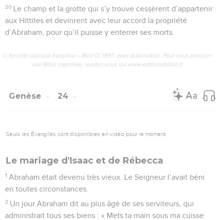
20
Le champ et la grotte qui s’y trouve cessèrent d’appartenir
aux Hittites et devinrent avec leur accord la propriété
d’Abraham, pour qu’il puisse y enterrer ses morts.
© Société biblique française – Bibli’O, 1997, avec autorisation. Pour vous procurer
une Bible imprimée, rendez-vous sur www.editionsbiblio.fr
Genèse
24
Seuls les Évangiles sont disponibles en vidéo pour le moment.
Le mariage d'Isaac et de Rébecca
1
Abraham était devenu très vieux. Le Seigneur l’avait béni
en toutes circonstances.
2
Un jour Abraham dit au plus âgé de ses serviteurs, qui
administrait tous ses biens : « Mets ta main sous ma cuisse