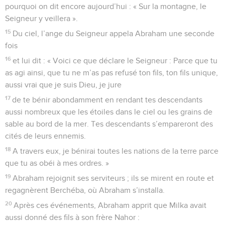
pourquoi on dit encore aujourd’hui : « Sur la montagne, le
Seigneur y veillera ».
15
Du ciel, l’ange du Seigneur appela Abraham une seconde
fois
16
et lui dit : « Voici ce que déclare le Seigneur : Parce que tu
as agi ainsi, que tu ne m’as pas refusé ton fils, ton fils unique,
aussi vrai que je suis Dieu, je jure
17
de te bénir abondamment en rendant tes descendants
aussi nombreux que les étoiles dans le ciel ou les grains de
sable au bord de la mer. Tes descendants s’empareront des
cités de leurs ennemis.
18
A travers eux, je bénirai toutes les nations de la terre parce
que tu as obéi à mes ordres. »
19
Abraham rejoignit ses serviteurs ; ils se mirent en route et
regagnèrent Berchéba, où Abraham s’installa.
20
Après ces événements, Abraham apprit que Milka avait
aussi donné des fils à son frère Nahor :