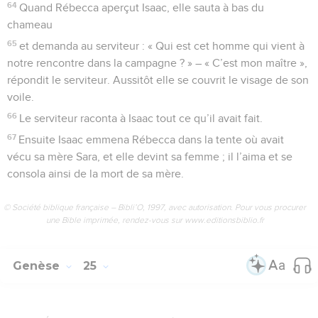
64
Quand Rébecca aperçut Isaac, elle sauta à bas du
chameau
65
et demanda au serviteur : « Qui est cet homme qui vient à
notre rencontre dans la campagne ? » – « C’est mon maître »,
répondit le serviteur. Aussitôt elle se couvrit le visage de son
voile.
66
Le serviteur raconta à Isaac tout ce qu’il avait fait.
67
Ensuite Isaac emmena Rébecca dans la tente où avait
vécu sa mère Sara, et elle devint sa femme ; il l’aima et se
consola ainsi de la mort de sa mère.
© Société biblique française – Bibli’O, 1997, avec autorisation. Pour vous procurer
une Bible imprimée, rendez-vous sur www.editionsbiblio.fr
Genèse
25