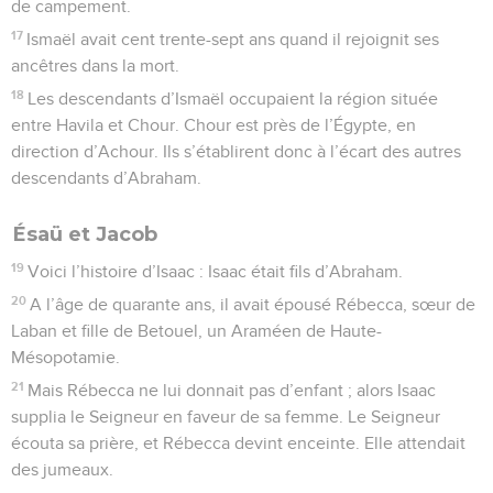
de campement.
17
Ismaël avait cent trente-sept ans quand il rejoignit ses
ancêtres dans la mort.
18
Les descendants d’Ismaël occupaient la région située
entre Havila et Chour. Chour est près de l’Égypte, en
direction d’Achour. Ils s’établirent donc à l’écart des autres
descendants d’Abraham.
Ésaü et Jacob
19
Voici l’histoire d’Isaac : Isaac était fils d’Abraham.
20
A l’âge de quarante ans, il avait épousé Rébecca, sœur de
Laban et fille de Betouel, un Araméen de Haute-
Mésopotamie.
21
Mais Rébecca ne lui donnait pas d’enfant ; alors Isaac
supplia le Seigneur en faveur de sa femme. Le Seigneur
écouta sa prière, et Rébecca devint enceinte. Elle attendait
des jumeaux.