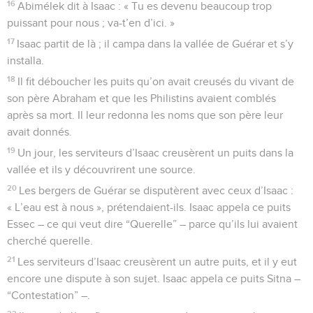
16
Abimélek dit à Isaac : « Tu es devenu beaucoup trop
puissant pour nous ; va-t’en d’ici. »
17
Isaac partit de là ; il campa dans la vallée de Guérar et s’y
installa.
18
Il fit déboucher les puits qu’on avait creusés du vivant de
son père Abraham et que les Philistins avaient comblés
après sa mort. Il leur redonna les noms que son père leur
avait donnés.
19
Un jour, les serviteurs d’Isaac creusèrent un puits dans la
vallée et ils y découvrirent une source.
20
Les bergers de Guérar se disputèrent avec ceux d’Isaac :
« L’eau est à nous », prétendaient-ils. Isaac appela ce puits
Essec – ce qui veut dire “Querelle” – parce qu’ils lui avaient
cherché querelle.
21
Les serviteurs d’Isaac creusèrent un autre puits, et il y eut
encore une dispute à son sujet. Isaac appela ce puits Sitna –
“Contestation” –.