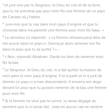
3
et jure-moi par le Seigneur, le Dieu du ciel et de la terre,
que tu ne prendras pas pour mon fils une femme de ce pays
de Canaan où j’habite.
4
Jure-moi que tu iras dans mon pays d’origine et que tu
choisiras dans ma parenté une femme pour mon fils Isaac. »
5
Le serviteur lui répondit : « La femme refusera peut-être de
me suivre dans ce pays-ci. Devrai-je alors ramener ton fils
dans le pays que tu as quitté ? » –
6
« Non, répondit Abraham. Garde-toi bien de ramener mon
fils là-bas.
7
Le Seigneur, le Dieu du ciel, m’a fait quitter la maison de
mon père et mon pays d’origine. Il m’a parlé et m’a juré de
donner ce pays-ci à mes descendants. Il enverra son ange
devant toi pour que tu puisses ramener de là-bas une femme
pour mon fils.
8
Si la femme ne veut pas te suivre, tu seras dégagé du
serment que tu m’auras fait ; mais en aucun cas ne ramène