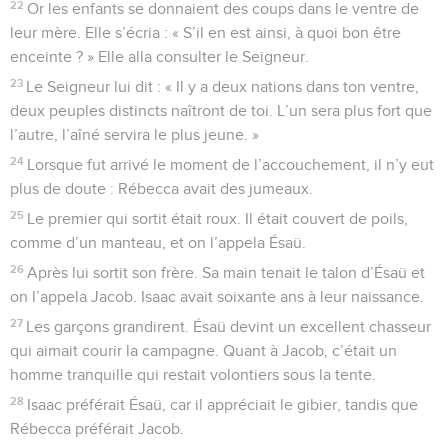
22
Or les enfants se donnaient des coups dans le ventre de
leur mère. Elle s’écria : « S’il en est ainsi, à quoi bon être
enceinte ? » Elle alla consulter le Seigneur.
23
Le Seigneur lui dit : « Il y a deux nations dans ton ventre,
deux peuples distincts naîtront de toi. L’un sera plus fort que
l’autre, l’aîné servira le plus jeune. »
24
Lorsque fut arrivé le moment de l’accouchement, il n’y eut
plus de doute : Rébecca avait des jumeaux.
25
Le premier qui sortit était roux. Il était couvert de poils,
comme d’un manteau, et on l’appela Ésaü.
26
Après lui sortit son frère. Sa main tenait le talon d’Ésaü et
on l’appela Jacob. Isaac avait soixante ans à leur naissance.
27
Les garçons grandirent. Ésaü devint un excellent chasseur
qui aimait courir la campagne. Quant à Jacob, c’était un
homme tranquille qui restait volontiers sous la tente.
28
Isaac préférait Ésaü, car il appréciait le gibier, tandis que
Rébecca préférait Jacob.