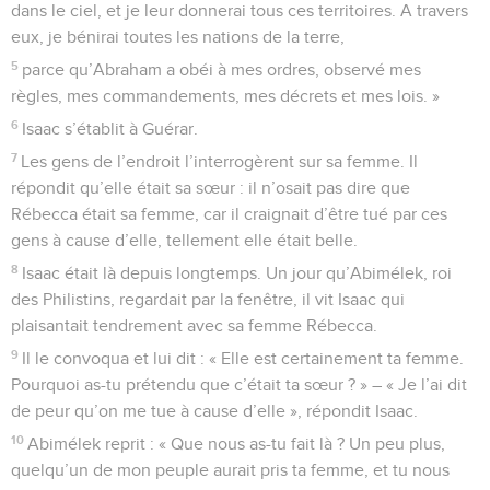
dans le ciel, et je leur donnerai tous ces territoires. A travers
eux, je bénirai toutes les nations de la terre,
5
parce qu’Abraham a obéi à mes ordres, observé mes
règles, mes commandements, mes décrets et mes lois. »
6
Isaac s’établit à Guérar.
7
Les gens de l’endroit l’interrogèrent sur sa femme. Il
répondit qu’elle était sa sœur : il n’osait pas dire que
Rébecca était sa femme, car il craignait d’être tué par ces
gens à cause d’elle, tellement elle était belle.
8
Isaac était là depuis longtemps. Un jour qu’Abimélek, roi
des Philistins, regardait par la fenêtre, il vit Isaac qui
plaisantait tendrement avec sa femme Rébecca.
9
Il le convoqua et lui dit : « Elle est certainement ta femme.
Pourquoi as-tu prétendu que c’était ta sœur ? » – « Je l’ai dit
de peur qu’on me tue à cause d’elle », répondit Isaac.
10
Abimélek reprit : « Que nous as-tu fait là ? Un peu plus,
quelqu’un de mon peuple aurait pris ta femme, et tu nous