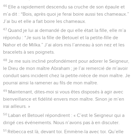
46
Elle a rapidement descendu sa cruche de son épaule et
m’a dit : “Bois, après quoi je ferai boire aussi tes chameaux.”
J’ai bu et elle a fait boire les chameaux.
47
Quand je lui ai demandé de qui elle était la fille, elle m’a
répondu : “Je suis la fille de Betouel et la petite-fille de
Nahor et de Milka.” J’ai alors mis l’anneau à son nez et les
bracelets à ses poignets.
48
Je me suis incliné profondément pour adorer le Seigneur,
le Dieu de mon maître Abraham ; je l’ai remercié de m’avoir
conduit sans incident chez la petite-nièce de mon maître. Je
pourrai ainsi la ramener au fils de mon maître.
49
Maintenant, dites-moi si vous êtes disposés à agir avec
bienveillance et fidélité envers mon maître. Sinon je m’en
irai ailleurs. »
50
Laban et Betouel répondirent : « C’est le Seigneur qui a
dirigé ces événements. Nous n’avons pas à en discuter.
51
Rébecca est là, devant toi. Emmène-la avec toi. Qu’elle