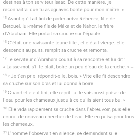
destines à ton serviteur Isaac. De cette manière, je
reconnaîtrai que tu as agi avec bonté pour mon maître. »
15
Avant qu’il ait fini de parler arriva Rébecca, fille de
Betouel, lui-même fils de Milka et de Nahor, le frère
d’Abraham. Elle portait sa cruche sur l’épaule.
16
C’était une ravissante jeune fille ; elle était vierge. Elle
descendit au puits, remplit sa cruche et remonta.
17
Le serviteur d’Abraham courut à sa rencontre et lui dit :
« Laisse-moi, s’il te plaît, boire un peu d’eau de ta cruche. » –
18
« Je t’en prie, répondit-elle, bois. » Vite elle fit descendre
sa cruche sur son bras et lui donna à boire.
19
Quand elle eut fini, elle reprit : « Je vais aussi puiser de
l’eau pour les chameaux jusqu’à ce qu’ils aient tous bu. »
20
Elle vida rapidement sa cruche dans l’abreuvoir, puis elle
courut de nouveau chercher de l’eau. Elle en puisa pour tous
les chameaux.
21
L’homme l’observait en silence, se demandant si le