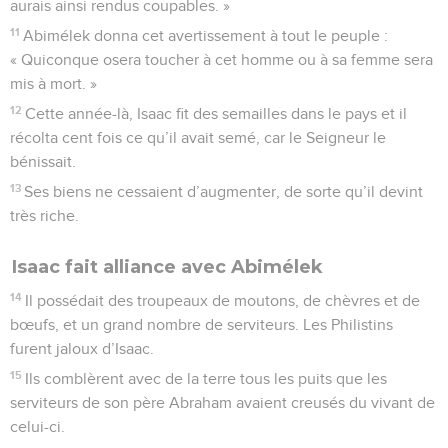
aurais ainsi rendus coupables. »
11
Abimélek donna cet avertissement à tout le peuple :
« Quiconque osera toucher à cet homme ou à sa femme sera
mis à mort. »
12
Cette année-là, Isaac fit des semailles dans le pays et il
récolta cent fois ce qu’il avait semé, car le Seigneur le
bénissait.
13
Ses biens ne cessaient d’augmenter, de sorte qu’il devint
très riche.
Isaac fait alliance avec Abimélek
14
Il possédait des troupeaux de moutons, de chèvres et de
bœufs, et un grand nombre de serviteurs. Les Philistins
furent jaloux d’Isaac.
15
Ils comblèrent avec de la terre tous les puits que les
serviteurs de son père Abraham avaient creusés du vivant de
celui-ci.