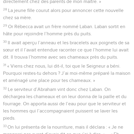
directement chez des parents de mon maître. »
28
La jeune fille courut alors pour annoncer cette nouvelle
chez sa mère.
29
Or Rébecca avait un frère nommé Laban. Laban sortit en
hâte pour rejoindre l’homme près du puits.
30
Il avait aperçu l’anneau et les bracelets aux poignets de sa
sœur et il l’avait entendue raconter ce que l’homme lui avait
dit. Il trouva l’homme avec ses chameaux près du puits.
31
« Viens chez nous, lui dit-il, toi que le Seigneur a béni.
Pourquoi restes-tu dehors ? J’ai moi-même préparé la maison
et aménagé une place pour tes chameaux. »
32
Le serviteur d’Abraham vint donc chez Laban. On
déchargea les chameaux et on leur donna de la paille et du
fourrage. On apporta aussi de l’eau pour que le serviteur et
les hommes qui l’accompagnaient puissent se laver les
pieds.
33
On lui présenta de la nourriture, mais il déclara : « Je ne