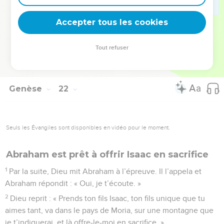
le Dieu éternel en l’appelant Seigneur.
Accepter tous les cookies
34
Abraham séjourna longtemps dans le pays des Philistins.
© Société biblique française – Bibli’O, 1997, avec autorisation. Pour vous procurer
Tout refuser
une Bible imprimée, rendez-vous sur www.editionsbiblio.fr
Genèse
22
Seuls les Évangiles sont disponibles en vidéo pour le moment.
Abraham est prêt à offrir Isaac en sacrifice
1
Par la suite, Dieu mit Abraham à l’épreuve. Il l’appela et
Abraham répondit : « Oui, je t’écoute. »
2
Dieu reprit : « Prends ton fils Isaac, ton fils unique que tu
aimes tant, va dans le pays de Moria, sur une montagne que
je t’indiquerai, et là offre-le-moi en sacrifice. »