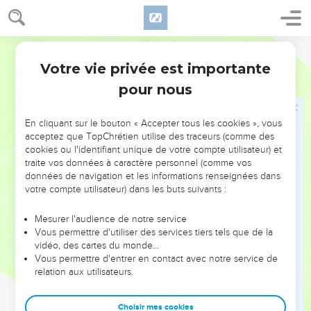
26
Abimélek lui répondit : « Je ne sais pas qui a fait cela.
Jusqu’à aujourd’hui toi-même ne m’en avais rien dit, et je
n’en avais pas entendu parler. »
Français Courant
27
Abraham prit des moutons, des chèvres et des bœufs, les
Votre vie privée est importante
Genèse
21
donna à Abimélek, et ils conclurent tous deux un accord.
pour nous
28
Abraham mit à part sept brebis.
29
Abimélek lui demanda : « Pourquoi mets-tu ces sept
En cliquant sur le bouton « Accepter tous les cookies », vous
acceptez que TopChrétien utilise des traceurs (comme des
brebis à part ? »
cookies ou l'identifiant unique de votre compte utilisateur) et
30
Abraham répondit : « Ces sept brebis, reçois-les de ma
traite vos données à caractère personnel (comme vos
données de navigation et les informations renseignées dans
part pour qu’elles soient un témoignage en ma faveur que
votre compte utilisateur) dans les buts suivants :
c’est bien moi qui ai creusé ce puits. »
31
C’est ainsi qu’on appela ce lieu Berchéba, car tous deux y
Mesurer l'audience de notre service
firent un serment.
Vous permettre d'utiliser des services tiers tels que de la
vidéo, des cartes du monde…
32
Ils conclurent donc un accord à Berchéba. Puis Abimélek
Vous permettre d'entrer en contact avec notre service de
se mit en route avec Pikol, chef de son armée, pour
relation aux utilisateurs.
retourner au pays des Philistins.
33
Abraham planta un arbre, un tamaris, à Berchéba et il pria
Choisir mes cookies