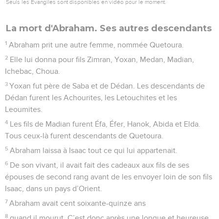
Seuls les Évangiles sont disponibles en vidéo pour le moment.
La mort d'Abraham. Ses autres descendants
1
Abraham prit une autre femme, nommée Quetoura.
2
Elle lui donna pour fils Zimran, Yoxan, Medan, Madian,
Ichebac, Choua.
3
Yoxan fut père de Saba et de Dédan. Les descendants de
Dédan furent les Achourites, les Letouchites et les
Leoumites.
4
Les fils de Madian furent Éfa, Éfer, Hanok, Abida et Elda.
Tous ceux-là furent descendants de Quetoura.
5
Abraham laissa à Isaac tout ce qui lui appartenait.
6
De son vivant, il avait fait des cadeaux aux fils de ses
épouses de second rang avant de les envoyer loin de son fils
Isaac, dans un pays d’Orient.
7
Abraham avait cent soixante-quinze ans
8
quand il mourut. C’est donc après une longue et heureuse