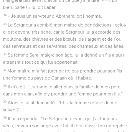
mangerai pas avant d’avoir dit ce que j’ai à dire. » – « Eh
bien, parle ! » lui dit Laban.
34
« Je suis un serviteur d’Abraham, dit l’homme.
35
Le Seigneur a comblé mon maître de bénédictions ; celui-
ci est devenu très riche, car le Seigneur lui a accordé des
moutons, des chèvres et des bœufs, de l’argent et de l’or,
des serviteurs et des servantes, des chameaux et des ânes.
36
Sa femme Sara, malgré son âge, lui a donné un fils à qui il
a transmis tout ce qui lui appartenait.
37
Mon maître m’a fait jurer de ne pas prendre pour son fils
une femme du pays de Canaan où il habite.
38
Il m’a dit : “Jure-moi d’aller dans la famille de mon père,
dans mon clan, afin d’y prendre une femme pour mon fils.”
39
Alors je lui ai demandé : “Et si la femme refuse de me
suivre ?”
40
Il m’a répondu : “Le Seigneur, devant qui j’ai toujours
vécu, enverra son ange avec toi, il fera réussir ton entreprise