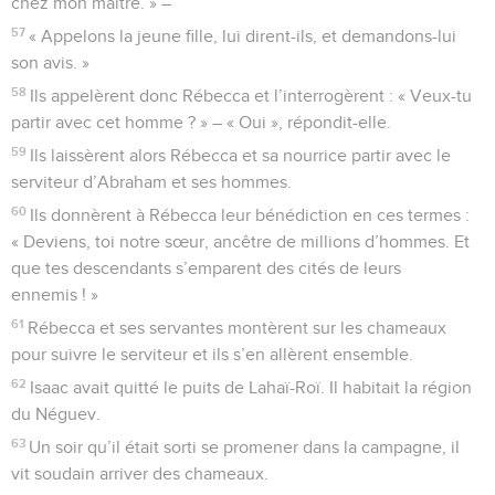
chez mon maître. » –
57
« Appelons la jeune fille, lui dirent-ils, et demandons-lui
son avis. »
58
Ils appelèrent donc Rébecca et l’interrogèrent : « Veux-tu
partir avec cet homme ? » – « Oui », répondit-elle.
59
Ils laissèrent alors Rébecca et sa nourrice partir avec le
serviteur d’Abraham et ses hommes.
60
Ils donnèrent à Rébecca leur bénédiction en ces termes :
« Deviens, toi notre sœur, ancêtre de millions d’hommes. Et
que tes descendants s’emparent des cités de leurs
ennemis ! »
61
Rébecca et ses servantes montèrent sur les chameaux
pour suivre le serviteur et ils s’en allèrent ensemble.
62
Isaac avait quitté le puits de Lahaï-Roï. Il habitait la région
du Néguev.
63
Un soir qu’il était sorti se promener dans la campagne, il
vit soudain arriver des chameaux.