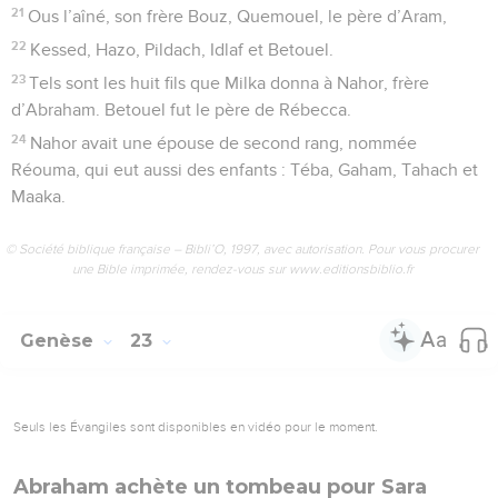
21
Ous l’aîné, son frère Bouz, Quemouel, le père d’Aram,
22
Kessed, Hazo, Pildach, Idlaf et Betouel.
23
Tels sont les huit fils que Milka donna à Nahor, frère
d’Abraham. Betouel fut le père de Rébecca.
24
Nahor avait une épouse de second rang, nommée
Réouma, qui eut aussi des enfants : Téba, Gaham, Tahach et
Maaka.
© Société biblique française – Bibli’O, 1997, avec autorisation. Pour vous procurer
une Bible imprimée, rendez-vous sur www.editionsbiblio.fr
Genèse
23
Seuls les Évangiles sont disponibles en vidéo pour le moment.
Abraham achète un tombeau pour Sara