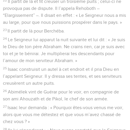
22
Il partit de là et fit creuser un troisième puits ; celui-ci ne
provoqua pas de dispute. Il l’appela Rehoboth –
“Elargissement” –. Il disait en effet : « Le Seigneur nous a mis
au large, pour que nous puissions prospérer dans le pays. »
23
Il partit de là pour Berchéba.
24
Le Seigneur lui apparut la nuit suivante et lui dit : « Je suis
le Dieu de ton père Abraham. Ne crains rien, car je suis avec
toi et je te bénirai. Je multiplierai tes descendants pour
l’amour de mon serviteur Abraham. »
25
Isaac construisit un autel à cet endroit et il pria Dieu en
l’appelant Seigneur. Il y dressa ses tentes, et ses serviteurs
creusèrent un autre puits.
26
Abimélek vint de Guérar pour le voir, en compagnie de
son ami Ahouzath et de Pikol, le chef de son armée.
27
Isaac leur demanda : « Pourquoi êtes-vous venus me voir,
alors que vous me détestez et que vous m’avez chassé de
chez vous ? »
28