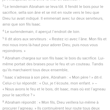
3
Le lendemain Abraham se leva tôt. Il fendit le bois pour le
sacrifice, sella son âne et se mit en route vers le lieu que
Dieu lui avait indiqué. Il emmenait avec lui deux serviteurs,
ainsi que son fils Isaac.
4
Le surlendemain, il aperçut l’endroit de loin.
5
Il dit alors aux serviteurs : « Restez ici avec l’âne. Mon fils et
moi nous irons là-haut pour adorer Dieu, puis nous vous
rejoindrons. »
6
Abraham chargea sur son fils Isaac le bois du sacrifice. Lui-
même portait des braises pour le feu et un couteau. Tandis
qu’ils marchaient tous deux ensemble,
7
Isaac s’adressa à son père, Abraham : « Mon père ! » dit-il.
Celui-ci lui répondit : « Oui, je t’écoute, mon enfant. » –
« Nous avons le feu et le bois, dit Isaac, mais où est l’agneau
pour le sacrifice ? »
8
Abraham répondit : « Mon fils, Dieu veillera lui-même à
procurer l’agneau. » Ils continuèrent leur route tous deux