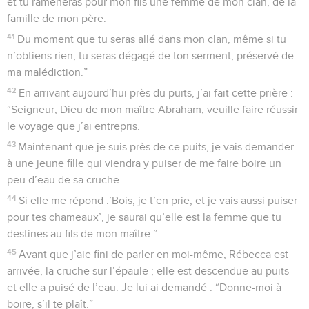
et tu ramèneras pour mon fils une femme de mon clan, de la
famille de mon père.
41
Du moment que tu seras allé dans mon clan, même si tu
n’obtiens rien, tu seras dégagé de ton serment, préservé de
ma malédiction.”
42
En arrivant aujourd’hui près du puits, j’ai fait cette prière :
“Seigneur, Dieu de mon maître Abraham, veuille faire réussir
le voyage que j’ai entrepris.
43
Maintenant que je suis près de ce puits, je vais demander
à une jeune fille qui viendra y puiser de me faire boire un
peu d’eau de sa cruche.
44
Si elle me répond :’Bois, je t’en prie, et je vais aussi puiser
pour tes chameaux’, je saurai qu’elle est la femme que tu
destines au fils de mon maître.”
45
Avant que j’aie fini de parler en moi-même, Rébecca est
arrivée, la cruche sur l’épaule ; elle est descendue au puits
et elle a puisé de l’eau. Je lui ai demandé : “Donne-moi à
boire, s’il te plaît.”