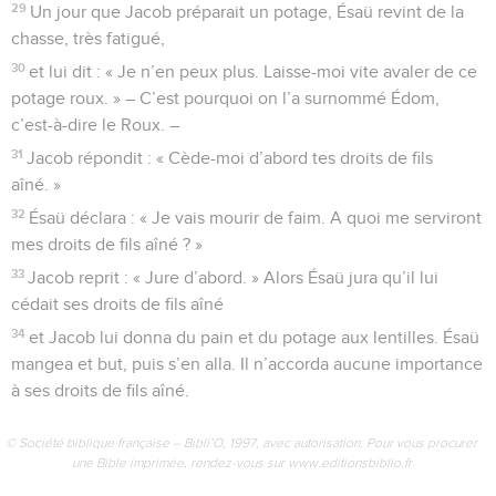
29
Un jour que Jacob préparait un potage, Ésaü revint de la
chasse, très fatigué,
30
et lui dit : « Je n’en peux plus. Laisse-moi vite avaler de ce
potage roux. » – C’est pourquoi on l’a surnommé Édom,
c’est-à-dire le Roux. –
31
Jacob répondit : « Cède-moi d’abord tes droits de fils
aîné. »
32
Ésaü déclara : « Je vais mourir de faim. A quoi me serviront
mes droits de fils aîné ? »
33
Jacob reprit : « Jure d’abord. » Alors Ésaü jura qu’il lui
cédait ses droits de fils aîné
34
et Jacob lui donna du pain et du potage aux lentilles. Ésaü
mangea et but, puis s’en alla. Il n’accorda aucune importance
à ses droits de fils aîné.
© Société biblique française – Bibli’O, 1997, avec autorisation. Pour vous procurer
une Bible imprimée, rendez-vous sur www.editionsbiblio.fr