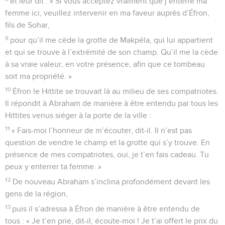
et leur dit : « Si vous acceptez vraiment que j’enterre ma
femme ici, veuillez intervenir en ma faveur auprès d’Éfron,
fils de Sohar,
9
pour qu’il me cède la grotte de Makpéla, qui lui appartient
et qui se trouve à l’extrémité de son champ. Qu’il me la cède
à sa vraie valeur, en votre présence, afin que ce tombeau
soit ma propriété. »
10
Éfron le Hittite se trouvait là au milieu de ses compatriotes.
Il répondit à Abraham de manière à être entendu par tous les
Hittites venus siéger à la porte de la ville :
11
« Fais-moi l’honneur de m’écouter, dit-il. Il n’est pas
question de vendre le champ et la grotte qui s’y trouve. En
présence de mes compatriotes, oui, je t’en fais cadeau. Tu
peux y enterrer ta femme. »
12
De nouveau Abraham s’inclina profondément devant les
gens de la région,
13
puis il s’adressa à Éfron de manière à être entendu de
tous : « Je t’en prie, dit-il, écoute-moi ! Je t’ai offert le prix du