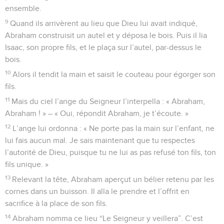
ensemble.
9
Quand ils arrivèrent au lieu que Dieu lui avait indiqué,
Abraham construisit un autel et y déposa le bois. Puis il lia
Isaac, son propre fils, et le plaça sur l’autel, par-dessus le
bois.
10
Alors il tendit la main et saisit le couteau pour égorger son
fils.
11
Mais du ciel l’ange du Seigneur l’interpella : « Abraham,
Abraham ! » – « Oui, répondit Abraham, je t’écoute. »
12
L’ange lui ordonna : « Ne porte pas la main sur l’enfant, ne
lui fais aucun mal. Je sais maintenant que tu respectes
l’autorité de Dieu, puisque tu ne lui as pas refusé ton fils, ton
fils unique. »
13
Relevant la tête, Abraham aperçut un bélier retenu par les
cornes dans un buisson. Il alla le prendre et l’offrit en
sacrifice à la place de son fils.
14
Abraham nomma ce lieu “Le Seigneur y veillera”. C’est